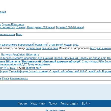
ация
л
Группа ВКонтакте
 шахматы (18 июня)
Блицтурнир (19 июня)
Турнир B (20-26 июня)
ые шахматы
Блиц
и школьников
Воронежский областной этап Белой Ладьи-2021
т области по блицу
первая лига
высшая лига
Мемориал Загоровского
быстрые шахма
 Патиум (PostOrion) ВКонтакте
на lichess к Международному дню шахмат
Онлайн-чемпионат Европы на chess.com
По
уппа ВКонтакте "Воронежский областной шахматный клуб"
Спорт-Игрок
РИА Воро
ововоронежский ДДТ
Труд-Черноземье
Р №13
ICCF
РАЗШ:
форум
сайт
 форум
Cтарый форум (только чтение)
Старый сайт областной ШФ
Старый сайт Ворон
к
Курск
Железногорск
Форум
Участники
Поиск
Регистрация
Войти
Активные темы