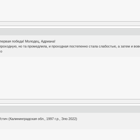
 первая победа! Молодец, Адриана!
роходную, но та промедлила, и проходная постепенно стала слабостью, а затем и во
хо
тич (Калининградская обл., 1997 г.р., Эло 2022)