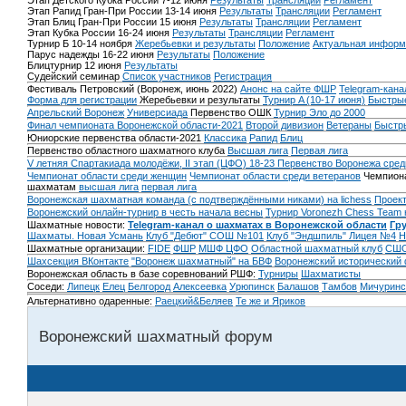
Этап Детского Кубка России 7-12 июня
Результаты
Трансляции
Регламент
Этап Рапид Гран-При России 13-14 июня
Результаты
Трансляции
Регламент
Этап Блиц Гран-При России 15 июня
Результаты
Трансляции
Регламент
Этап Кубка России 16-24 июня
Результаты
Трансляции
Регламент
Турнир Б 10-14 ноября
Жеребьевки и результаты
Положение
Актуальная информ
Парус надежды 16-22 июня
Результаты
Положение
Блицтурнир 12 июня
Результаты
Судейский семинар
Список участников
Регистрация
Фестиваль Петровский (Воронеж, июнь 2022)
Анонс на сайте ФШР
Telegram-кана
Форма для регистрации
Жеребьевки и результаты
Турнир A (10-17 июня)
Быстрые
Апрельский Воронеж
Универсиада
Первенство ОШК
Турнир Эло до 2000
Финал чемпионата Воронежской области-2021
Второй дивизион
Ветераны
Быстр
Юниорские первенства области-2021
Классика
Рапид
Блиц
Первенство областного шахматного клуба
Высшая лига
Первая лига
V летняя Спартакиада молодёжи, II этап (ЦФО) 18-23
Первенство Воронежа сред
Чемпионат области среди женщин
Чемпионат области среди ветеранов
Чемпиона
шахматам
высшая лига
первая лига
Воронежская шахматная команда (с подтверждёнными никами) на lichess
Проект
Воронежский онлайн-турнир в честь начала весны
Турнир Voronezh Chess Team 
Шахматные новости:
Telegram-канал о шахматах в Воронежской области
Гр
Шахматы. Новая Усмань
Клуб "Дебют" СОШ №101
Клуб "Эндшпиль" Лицея №4
Н
Шахматные организации:
FIDE
ФШР
МШФ ЦФО
Областной шахматный клуб
СШО
Шахсекция ВКонтакте
"Воронеж шахматный" на БВФ
Воронежский исторический
Воронежская область в базе соревнований РШФ:
Турниры
Шахматисты
Соседи:
Липецк
Елец
Белгород
Алексеевка
Урюпинск
Балашов
Тамбов
Мичуринс
Альтернативно одаренные:
Раецкий&Беляев
Те же и Яриков
Воронежский шахматный форум