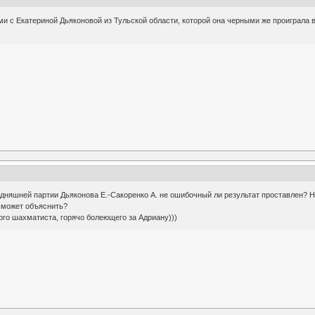
и с Екатериной Дьяконовой из Тульской области, которой она черными же проиграла 
дняшней партии Дьяконова Е.-Сакоренко А. не ошибочный ли результат проставлен? Н
сможет объяснить?
ого шахматиста, горячо болеющего за Адриану)))