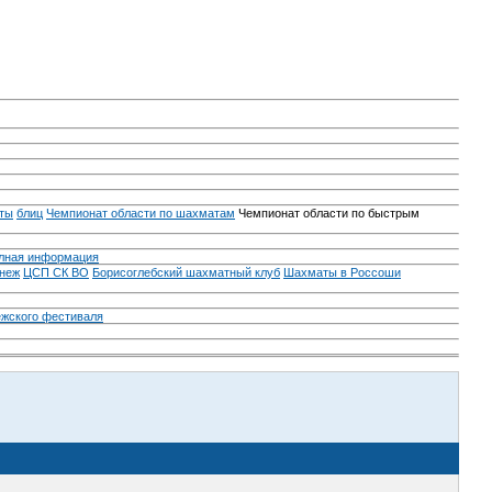
ты
блиц
Чемпионат области по шахматам
Чемпионат области по быстрым
лная информация
неж
ЦСП СК ВО
Борисоглебский шахматный клуб
Шахматы в Россоши
ежского фестиваля