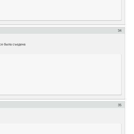
34
все была съедена
35