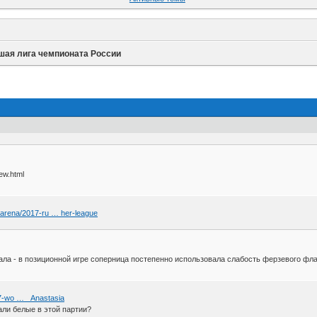
ая лига чемпионата России
vew.html
arena/2017-ru … her-league
ала - в позиционной игре соперница постепенно использовала слабость ферзевого фл
7-wo … _Anastasia
али белые в этой партии?