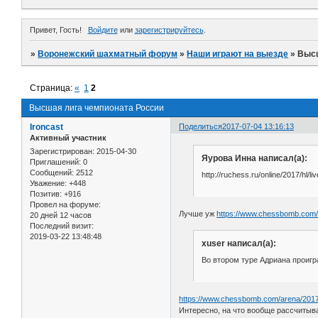
Привет, Гость!
Войдите
или
зарегистрируйтесь
.
»
Воронежский шахматный форум
»
Наши играют на выезде
»
Высш
Страница:
«
1
2
Высшая лига чемпионата России
Ironcast
Поделиться
2017-07-04 13:16:13
Активный участник
Зарегистрирован
: 2015-04-30
Яурова Инна написал(а):
Приглашений:
0
Сообщений:
2512
http://ruchess.ru/online/2017/hl/li
Уважение:
+448
Позитив:
+916
Провел на форуме:
Лучше уж
https://www.chessbomb.com/
20 дней 12 часов
Последний визит:
2019-03-22 13:48:48
xuser написал(а):
Во втором туре Адриана проигр
https://www.chessbomb.com/arena/201
Интересно, на что вообще рассчитыв