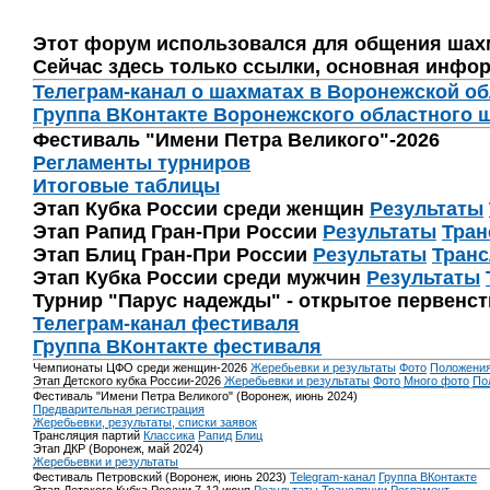
Этот форум использовался для общения шах
Сейчас здесь только ссылки, основная инфор
Телеграм-канал о шахматах в Воронежской о
Группа ВКонтакте Воронежского областного 
Фестиваль "Имени Петра Великого"-2026
Регламенты турниров
Итоговые таблицы
Этап Кубка России среди женщин
Результаты
Этап Рапид Гран-При России
Результаты
Тран
Этап Блиц Гран-При России
Результаты
Транс
Этап Кубка России среди мужчин
Результаты
Турнир "Парус надежды" - открытое первенс
Телеграм-канал фестиваля
Группа ВКонтакте фестиваля
Чемпионаты ЦФО среди женщин-2026
Жеребьевки и результаты
Фото
Положени
Этап Детского кубка России-2026
Жеребьевки и результаты
Фото
Много фото
По
Фестиваль "Имени Петра Великого" (Воронеж, июнь 2024)
Предварительная регистрация
Жеребьевки, результаты, списки заявок
Трансляция партий
Классика
Рапид
Блиц
Этап ДКР (Воронеж, май 2024)
Жеребьевки и результаты
Фестиваль Петровский (Воронеж, июнь 2023)
Telegram-канал
Группа ВКонтакте