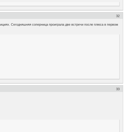
32
озициях. Сегодняшняя соперница проиграла две встречи после плюса в первом
33