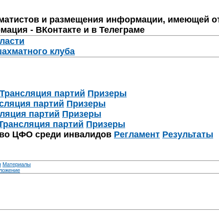
матистов и размещения информации, имеющей о
мация - ВКонтакте и в Телеграме
бласти
шахматного клуба
Трансляция партий
Призеры
сляция партий
Призеры
ляция партий
Призеры
Трансляция партий
Призеры
тво ЦФО среди инвалидов
Регламент
Результаты
я
Материалы
ложение