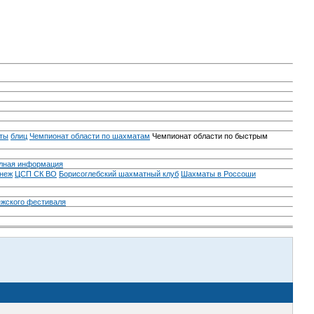
ты
блиц
Чемпионат области по шахматам
Чемпионат области по быстрым
лная информация
неж
ЦСП СК ВО
Борисоглебский шахматный клуб
Шахматы в Россоши
ежского фестиваля