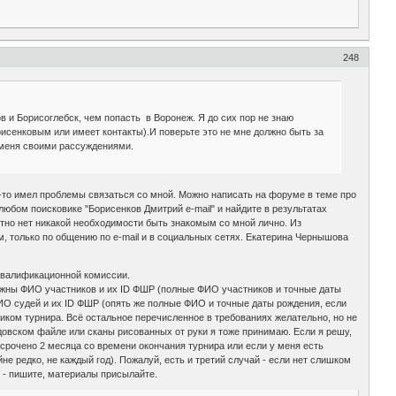
248
 и Борисоглебск, чем попасть в Воронеж. Я до сих пор не знаю
орисенковым или имеет контакты).И поверьте это не мне должно быть за
и меня своими рассуждениями.
о-то имел проблемы связаться со мной. Можно написать на форуме в теме про
любом поисковике "Борисенков Дмитрий e-mail" и найдите в результатах
ютно нет никакой необходимости быть знакомым со мной лично. Из
, только по общению по e-mail и в социальных сетях. Екатерина Чернышова
квалификационной комиссии.
Нужны ФИО участников и их ID ФШР (полные ФИО участников и точные даты
 ФИО судей и их ID ФШР (опять же полные ФИО и точные даты рождения, если
иком турнира. Всё остальное перечисленное в требованиях желательно, но не
рдовском файле или сканы рисованных от руки я тоже принимаю. Если я решу,
росрочено 2 месяца со времени окончания турнира или если у меня есть
не редко, не каждый год). Пожалуй, есть и третий случай - если нет слишком
ы - пишите, материалы присылайте.