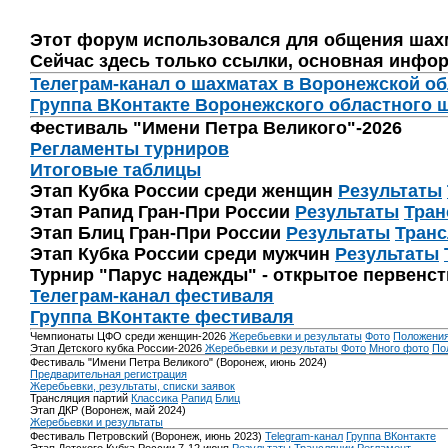
Этот форум использовался для общения шах
Сейчас здесь только ссылки, основная инфор
Телеграм-канал о шахматах в Воронежской о
Группа ВКонтакте Воронежского областного 
Фестиваль "Имени Петра Великого"-2026
Регламенты турниров
Итоговые таблицы
Этап Кубка России среди женщин
Результаты
Этап Рапид Гран-При России
Результаты
Тран
Этап Блиц Гран-При России
Результаты
Транс
Этап Кубка России среди мужчин
Результаты
Турнир "Парус надежды" - открытое первенс
Телеграм-канал фестиваля
Группа ВКонтакте фестиваля
Чемпионаты ЦФО среди женщин-2026
Жеребьевки и результаты
Фото
Положени
Этап Детского кубка России-2026
Жеребьевки и результаты
Фото
Много фото
По
Фестиваль "Имени Петра Великого" (Воронеж, июнь 2024)
Предварительная регистрация
Жеребьевки, результаты, списки заявок
Трансляция партий
Классика
Рапид
Блиц
Этап ДКР (Воронеж, май 2024)
Жеребьевки и результаты
Фестиваль Петровский (Воронеж, июнь 2023)
Telegram-канал
Группа ВКонтакте