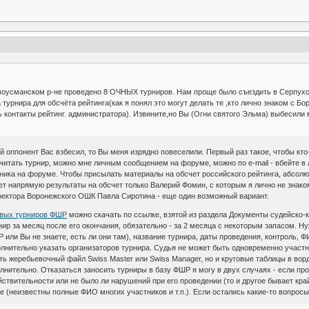
воусманском р-не проведено 8 ОЧНЫХ турниров. Нам проще было съездить в Серпухов
турнира для обсчёта рейтинга(как я понял это могут делать те ,кто лично знаком с Б
ть контакты рейтинг. администратора). Извините,но Вы (Огни святого Эльма) выбесил
 оппонент Вас взбесил, то Вы меня изрядно повеселили. Первый раз такое, чтобы кт
читать турнир, можно мне личным сообщением на форуме, можно по e-mail - вбейте в 
 ника на форуме. Чтобы присылать материалы на обсчет российского рейтинга, абсол
 напрямую результаты на обсчет только Валерий Фомин, с которым я лично не знаком
ектора Воронежского ОШК Павла Сиротина - еще один возможный вариант.
овых турниров ФШР
можно скачать по ссылке, взятой из раздела Документы судейско-
ир за месяц после его окончания, обязательно - за 2 месяца с некоторым запасом. 
Р или Вы не знаете, есть ли они там), название турнира, даты проведения, контроль,
олнительно указать организаторов турнира. Судья не может быть одновременно участн
сть жеребьевочный файл Swiss Master или Swiss Manager, но и круговые таблицы в во
полнительно. Отказаться заносить турниры в базу ФШР я могу в двух случаях - если п
ствительности или не было ли нарушений при его проведении (то и другое бывает край
ше (неизвестны полные ФИО многих участников и т.п.). Если остались какие-то вопрос