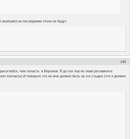
е выиграют,но последними точно не будут.
245
исоглебск, чем попасть в Воронеж. Я до сих пор не знаю регламента
еет контакты).И поверьте это не мне должно быть за это стыдно (что я должен