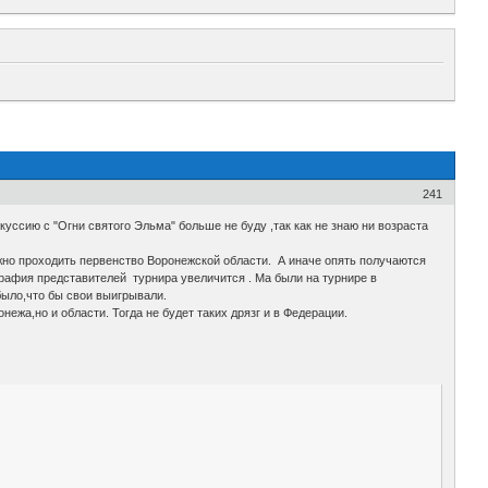
241
скуссию с "Огни святого Эльма" больше не буду ,так как не знаю ни возраста
лжно проходить первенство Воронежской области. А иначе опять получаются
рафия представителей турнира увеличится . Ма были на турнире в
 было,что бы свои выигрывали.
жа,но и области. Тогда не будет таких дрязг и в Федерации.