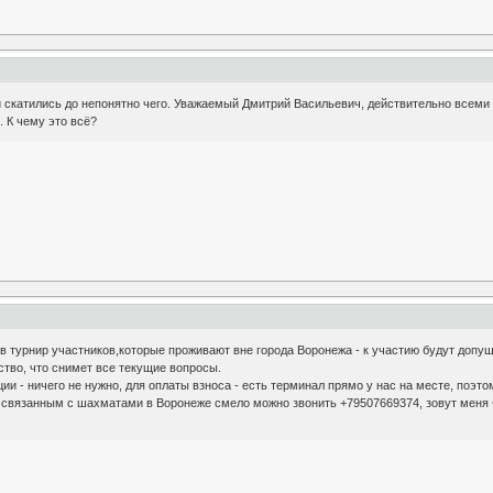
и скатились до непонятно чего. Уважаемый Дмитрий Васильевич, действительно всем
. К чему это всё?
в турнир участников,которые проживают вне города Воронежа - к участию будут допу
тво, что снимет все текущие вопросы.
и - ничего не нужно, для оплаты взноса - есть терминал прямо у нас на месте, поэто
связанным с шахматами в Воронеже смело можно звонить +79507669374, зовут меня Ф