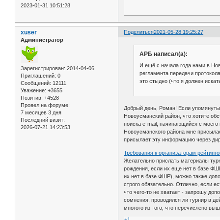
2023-01-31 10:51:28
xuser
Поделиться
2021-05-28 19:25:27
Администратор
АРБ написал(а):
И ещё с начала года нами в Но
Зарегистрирован
: 2014-04-06
регламента передачи протокола 
Приглашений:
0
это стыдно (что я должен иска
Сообщений:
12111
Уважение:
+3655
Позитив:
+4528
Провел на форуме:
Добрый день, Роман! Если упомянутый
7 месяцев 3 дня
Новоусманский район, что хотите обс
Последний визит:
поиска e-mail, начинающийся с моего
2026-07-21 14:23:53
Новоусманского района мне присылает
присылает эту информацию через дир
Требования к организаторам рейтинг
Желательно прислать материалы турн
рождения, если их еще нет в базе ФШ
их нет в базе ФШР), можно также доп
строго обязательно. Отлично, если е
что чего-то не хватает - запрошу до
сомнения, проводился ли турнир в дей
многого из того, что перечислено вы
+1