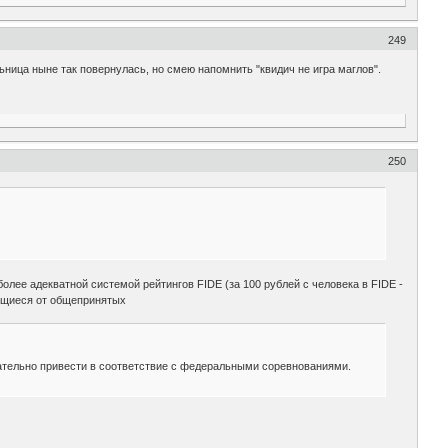
249
ница ныне так повернулась, но смею напомнить "квидич не игра маглов".
250
олее адекватной системой рейтингов FIDE (за 100 рублей с человека в FIDE -
ающиеся от общепринятых
лательно привести в соответствие с федеральными соревнованиями.