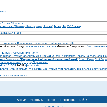
ация
л
Группа ВКонтакте
 шахматы (18 июня)
Блицтурнир (19 июня)
Турнир B (20-26 июня)
ые шахматы
Блиц
и школьников
Воронежский областной этап Белой Ладьи-2021
т области по блицу
первая лига
высшая лига
Мемориал Загоровского
быстрые шахма
 Патиум (PostOrion) ВКонтакте
на lichess к Международному дню шахмат
Онлайн-чемпионат Европы на chess.com
По
уппа ВКонтакте "Воронежский областной шахматный клуб"
Спорт-Игрок
РИА Воро
ововоронежский ДДТ
Труд-Черноземье
Р №13
ICCF
РАЗШ:
форум
сайт
 форум
Cтарый форум (только чтение)
Старый сайт областной ШФ
Старый сайт Ворон
к
Курск
Железногорск
Форум
Участники
Поиск
Регистрация
Войти
Активные темы