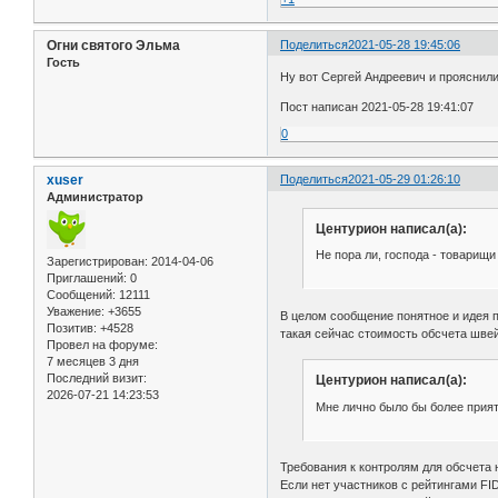
Огни святого Эльма
Поделиться
2021-05-28 19:45:06
Гость
Ну вот Сергей Андреевич и прояснили
Пост написан 2021-05-28 19:41:07
0
xuser
Поделиться
2021-05-29 01:26:10
Администратор
Центурион написал(а):
Не пора ли, господа - товарищ
Зарегистрирован
: 2014-04-06
Приглашений:
0
Сообщений:
12111
Уважение:
+3655
В целом сообщение понятное и идея п
Позитив:
+4528
такая сейчас стоимость обсчета швей
Провел на форуме:
7 месяцев 3 дня
Последний визит:
Центурион написал(а):
2026-07-21 14:23:53
Мне лично было бы более прият
Требования к контролям для обсчета 
Если нет участников с рейтингами FI