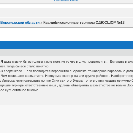
 Воронежской области
»
Квалификационные турниры СДЮСШОР №13
 Я даже мысли бы из головы такие гнал, не то что в слух произносить.... Вступать в ди
лет, тогда бы всё стало понятно.
 к спортшколе . Если проводится первенство г.Воронежа, то наверное паралельно до
 Чем помешают шахматисты Новоусманского р-на или других районов . Наоборот геог
с Липецка, если следовать логике Огни святого Эльма ,то то его приглашать не нужно
одящие турниры,ответственные лица , должны объединять шахматистов не только Вороне
своё субъективное мнение.