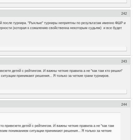
242
ей после турнира. "Рыхлые" турниры неприятны по результатам именно ФШР и
берности (которая к сожалению свойственна некоторым судьям) и все будет
243
езете детей с рейтингом. И важны четкие правила а не "как там кто решил"
 ситуации принимают решения... Я только за четкие грани турниров.
244
о привезете детей с рейтингом. И важны четкие правила а не "как там
 своим пониманием ситуации принимают решения... Я только за четкие