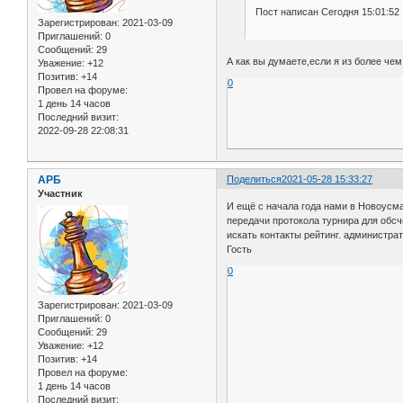
Пост написан Сегодня 15:01:52
Зарегистрирован
: 2021-03-09
Приглашений:
0
Сообщений:
29
А как вы думаете,если я из более че
Уважение:
+12
Позитив:
+14
0
Провел на форуме:
1 день 14 часов
Последний визит:
2022-09-28 22:08:31
АРБ
Поделиться
2021-05-28 15:33:27
Участник
И ещё с начала года нами в Новоусм
передачи протокола турнира для обсчё
искать контакты рейтинг. администра
Гость
0
Зарегистрирован
: 2021-03-09
Приглашений:
0
Сообщений:
29
Уважение:
+12
Позитив:
+14
Провел на форуме:
1 день 14 часов
Последний визит: