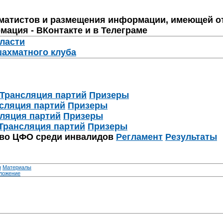
матистов и размещения информации, имеющей о
мация - ВКонтакте и в Телеграме
бласти
шахматного клуба
Трансляция партий
Призеры
сляция партий
Призеры
ляция партий
Призеры
Трансляция партий
Призеры
тво ЦФО среди инвалидов
Регламент
Результаты
я
Материалы
ложение