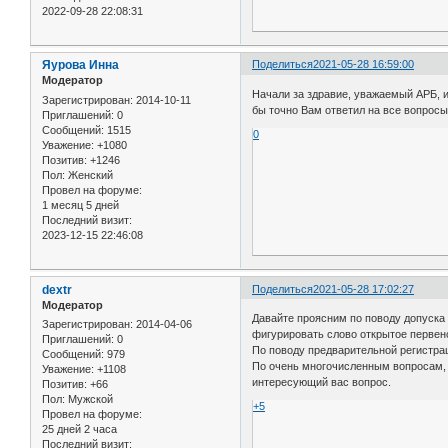
2022-09-28 22:08:31
Яурова Инна
Поделиться
2021-05-28 16:59:00
Модератор
Начали за здравие, уважаемый АРБ, 
Зарегистрирован
: 2014-10-11
бы точно Вам ответил на все вопросы
Приглашений:
0
Сообщений:
1515
0
Уважение:
+1080
Позитив:
+1246
Пол:
Женский
Провел на форуме:
1 месяц 5 дней
Последний визит:
2023-12-15 22:46:08
dextr
Поделиться
2021-05-28 17:02:27
Модератор
Давайте проясним по поводу допуска 
Зарегистрирован
: 2014-04-06
фигурировать слово открытое первенс
Приглашений:
0
По поводу предварительной регистраци
Сообщений:
979
По очень многочисленным вопросам, 
Уважение:
+1108
интересующий вас вопрос.
Позитив:
+66
Пол:
Мужской
+5
Провел на форуме:
25 дней 2 часа
Последний визит: