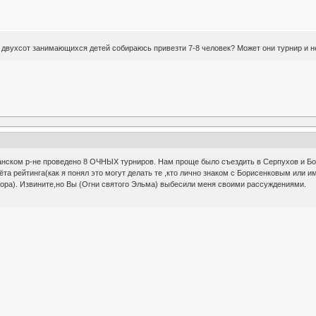
м двухсот занимающихся детей собираюсь привезти 7-8 человек? Может они турнир и н
анском р-не проведено 8 ОЧНЫХ турниров. Нам проще было съездить в Серпухов и Бор
та рейтинга(как я понял это могут делать те ,кто лично знаком с Борисенковым или им
тора). Извините,но Вы (Огни святого Эльма) выбесили меня своими рассуждениями.