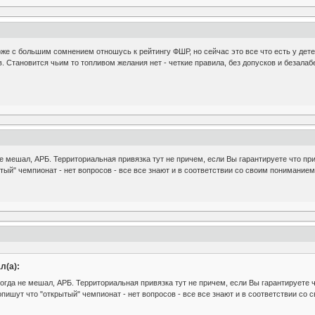
же с большим сомнением отношусь к рейтингу ФШР, но сейчас это все что есть у дет
в. Становится чьим то топливом желания нет - четкие правила, без допусков и безала
е мешал, АРБ. Территориальная привязка тут не причем, если Вы гарантируете что прив
тый" чемпионат - нет вопросов - все все знают и в соответствии со своим пониманием
л(а):
гда не мешал, АРБ. Территориальная привязка тут не причем, если Вы гарантируете чт
опишут что "открытый" чемпионат - нет вопросов - все все знают и в соответствии со