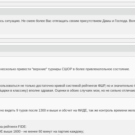
сь ситуацию. Не смею более Вас отягащать своим присутствием Дамы и Господа. Воль
и несколько привести "верхние" турниры СШОР в более привлекательное состояние.
ользоваться не только достаточно кривой системой рейтингов ФШР, но и значительно б
царки в классику) вполне здравая. Оценки в обоих случаях мои, но не сильно отлич
но видеть 9 туров после 1300 и выше и обсчет на ФИДЕ, так же контроль времени же
на рейтинги FIDE:
DE выше 1600 - не менее 60 минут на партию каждому;