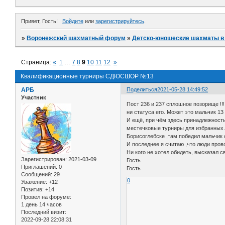
Привет, Гость!
Войдите
или
зарегистрируйтесь
.
»
Воронежский шахматный форум
»
Детско-юношеские шахматы в
Страница:
«
1
…
7
8
9
10
11
12
»
Квалификационные турниры СДЮСШОР №13
АРБ
Поделиться
2021-05-28 14:49:52
Участник
Пост 236 и 237 сплошное позорище !!!
ни статуса его. Может это мальчик 13 
И ещё, при чём здесь принадлежность
местечковые турниры для избранных.
Борисоглебске ,там победил мальчик 
И последнее я считаю ,что люди пров
Ни кого не хотел обидеть, высказал 
Зарегистрирован
: 2021-03-09
Гость
Приглашений:
0
Гость
Сообщений:
29
0
Уважение:
+12
Позитив:
+14
Провел на форуме:
1 день 14 часов
Последний визит:
2022-09-28 22:08:31