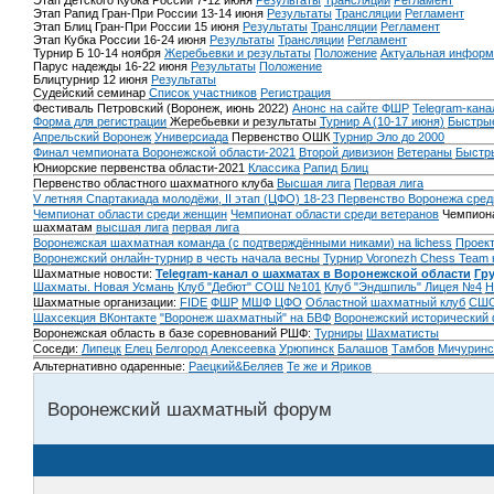
Этап Детского Кубка России 7-12 июня
Результаты
Трансляции
Регламент
Этап Рапид Гран-При России 13-14 июня
Результаты
Трансляции
Регламент
Этап Блиц Гран-При России 15 июня
Результаты
Трансляции
Регламент
Этап Кубка России 16-24 июня
Результаты
Трансляции
Регламент
Турнир Б 10-14 ноября
Жеребьевки и результаты
Положение
Актуальная информ
Парус надежды 16-22 июня
Результаты
Положение
Блицтурнир 12 июня
Результаты
Судейский семинар
Список участников
Регистрация
Фестиваль Петровский (Воронеж, июнь 2022)
Анонс на сайте ФШР
Telegram-кана
Форма для регистрации
Жеребьевки и результаты
Турнир A (10-17 июня)
Быстрые
Апрельский Воронеж
Универсиада
Первенство ОШК
Турнир Эло до 2000
Финал чемпионата Воронежской области-2021
Второй дивизион
Ветераны
Быстр
Юниорские первенства области-2021
Классика
Рапид
Блиц
Первенство областного шахматного клуба
Высшая лига
Первая лига
V летняя Спартакиада молодёжи, II этап (ЦФО) 18-23
Первенство Воронежа сред
Чемпионат области среди женщин
Чемпионат области среди ветеранов
Чемпиона
шахматам
высшая лига
первая лига
Воронежская шахматная команда (с подтверждёнными никами) на lichess
Проект
Воронежский онлайн-турнир в честь начала весны
Турнир Voronezh Chess Team 
Шахматные новости:
Telegram-канал о шахматах в Воронежской области
Гр
Шахматы. Новая Усмань
Клуб "Дебют" СОШ №101
Клуб "Эндшпиль" Лицея №4
Н
Шахматные организации:
FIDE
ФШР
МШФ ЦФО
Областной шахматный клуб
СШО
Шахсекция ВКонтакте
"Воронеж шахматный" на БВФ
Воронежский исторический
Воронежская область в базе соревнований РШФ:
Турниры
Шахматисты
Соседи:
Липецк
Елец
Белгород
Алексеевка
Урюпинск
Балашов
Тамбов
Мичуринс
Альтернативно одаренные:
Раецкий&Беляев
Те же и Яриков
Воронежский шахматный форум