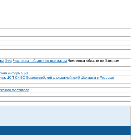
ты
блиц
Чемпионат области по шахматам
Чемпионат области по быстрым
лная информация
неж
ЦСП СК ВО
Борисоглебский шахматный клуб
Шахматы в Россоши
ежского фестиваля