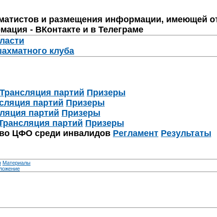
матистов и размещения информации, имеющей о
мация - ВКонтакте и в Телеграме
бласти
шахматного клуба
Трансляция партий
Призеры
сляция партий
Призеры
ляция партий
Призеры
Трансляция партий
Призеры
тво ЦФО среди инвалидов
Регламент
Результаты
я
Материалы
ложение