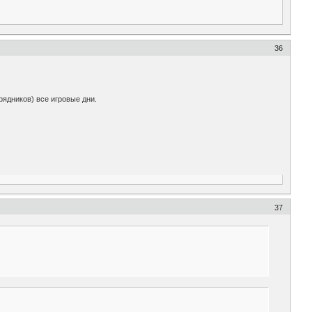
36
рядников) все игровые дни.
37