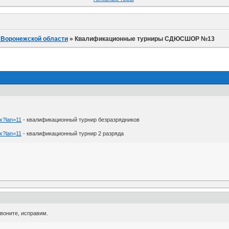
 Воронежской области
»
Квалификационные турниры СДЮСШОР №13
px?lan=11
- квалификационный турнир безразрядников
px?lan=11
- квалификационный турнир 2 разряда
звоните, исправим.