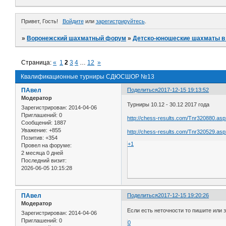
Привет, Гость!
Войдите
или
зарегистрируйтесь
.
»
Воронежский шахматный форум
»
Детско-юношеские шахматы в
Страница:
«
1
2
3
4
…
12
»
Квалификационные турниры СДЮСШОР №13
ПАвел
Поделиться
2017-12-15 19:13:52
Модератор
Турниры 10.12 - 30.12 2017 года
Зарегистрирован
: 2014-04-06
Приглашений:
0
http://chess-results.com/Tnr320880.as
Сообщений:
1887
Уважение:
+855
http://chess-results.com/Tnr320529.as
Позитив:
+354
+1
Провел на форуме:
2 месяца 0 дней
Последний визит:
2026-06-05 10:15:28
ПАвел
Поделиться
2017-12-15 19:20:26
Модератор
Если есть неточности то пишите или 
Зарегистрирован
: 2014-04-06
Приглашений:
0
0