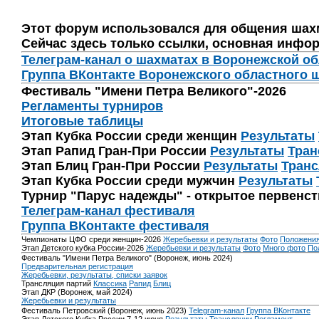
Этот форум использовался для общения шах
Сейчас здесь только ссылки, основная инфор
Телеграм-канал о шахматах в Воронежской о
Группа ВКонтакте Воронежского областного 
Фестиваль "Имени Петра Великого"-2026
Регламенты турниров
Итоговые таблицы
Этап Кубка России среди женщин
Результаты
Этап Рапид Гран-При России
Результаты
Тран
Этап Блиц Гран-При России
Результаты
Транс
Этап Кубка России среди мужчин
Результаты
Турнир "Парус надежды" - открытое первенс
Телеграм-канал фестиваля
Группа ВКонтакте фестиваля
Чемпионаты ЦФО среди женщин-2026
Жеребьевки и результаты
Фото
Положени
Этап Детского кубка России-2026
Жеребьевки и результаты
Фото
Много фото
По
Фестиваль "Имени Петра Великого" (Воронеж, июнь 2024)
Предварительная регистрация
Жеребьевки, результаты, списки заявок
Трансляция партий
Классика
Рапид
Блиц
Этап ДКР (Воронеж, май 2024)
Жеребьевки и результаты
Фестиваль Петровский (Воронеж, июнь 2023)
Telegram-канал
Группа ВКонтакте