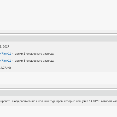
1. 2017
px?lan=11
- турнир 1 юношеского разряда.
px?lan=11
- турнир 3 юношеского разряда
4:27:40)
пировать сюда расписание школьных турниров, которые начнутся 14.01? В котором час