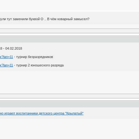
нули тут заменили буквой О .. В чём коварный замысел?
 - 04.02.2018
px?lan=11
- турнир безразрядников
px?lan=11
- турнир 2 юношеского разряда
о играют воспитанники детского центра "Крылатый"