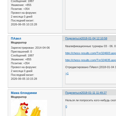
Сообщений:
1887
Уважение:
+855
Позитив:
+354
Провел на форуме:
2 месяца 0 дней
Последний визит:
2026-06-05 10:15:28
ПАвел
Поделиться
2018-01-04 12:10:58
Модератор
Квалификационные турниры 03 - 06. 0
Зарегистрирован
: 2014-04-06
Приглашений:
0
http://chess-results.com/Tnr324603.as
Сообщений:
1887
Уважение:
+855
http://chess-results.com/Tnr324635.as
Позитив:
+354
Провел на форуме:
Отредактировано ПАвел (2018-01-04 1
2 месяца 0 дней
+1
Последний визит:
2026-06-05 10:15:28
Мама блондинки
Поделиться
2018-01-11 11:49:27
Модератор
Нельзя ли попросить кого-нибудь ско
0