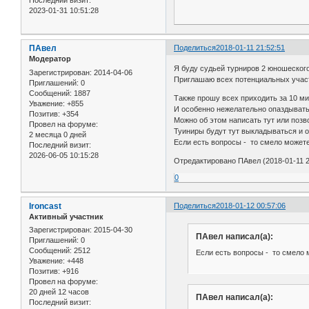
Последний визит:
2023-01-31 10:51:28
ПАвел
Поделиться
2018-01-11 21:52:51
Модератор
Я буду судьей турниров 2 юношеского
Зарегистрирован
: 2014-04-06
Приглашаю всех потенциальных участ
Приглашений:
0
Сообщений:
1887
Также прошу всех приходить за 10 ми
Уважение:
+855
И особенно нежелательно опаздывать
Позитив:
+354
Можно об этом написать тут или поз
Провел на форуме:
Туиниры будут тут выкладываться и о
2 месяца 0 дней
Если есть вопросы - то смело можете
Последний визит:
2026-06-05 10:15:28
Отредактировано ПАвел (2018-01-11 2
0
Ironcast
Поделиться
2018-01-12 00:57:06
Активный участник
Зарегистрирован
: 2015-04-30
ПАвел написал(а):
Приглашений:
0
Сообщений:
2512
Если есть вопросы - то смело 
Уважение:
+448
Позитив:
+916
Провел на форуме:
20 дней 12 часов
ПАвел написал(а):
Последний визит: