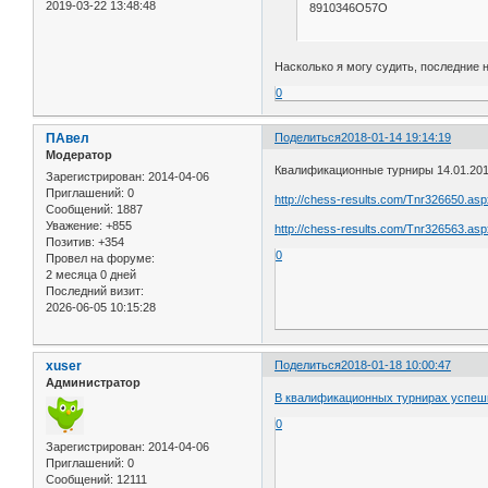
2019-03-22 13:48:48
8910346О57О
Насколько я могу судить, последние 
0
ПАвел
Поделиться
2018-01-14 19:14:19
Модератор
Квалификационные турниры 14.01.2018
Зарегистрирован
: 2014-04-06
Приглашений:
0
http://chess-results.com/Tnr326650.as
Сообщений:
1887
Уважение:
+855
http://chess-results.com/Tnr326563.as
Позитив:
+354
0
Провел на форуме:
2 месяца 0 дней
Последний визит:
2026-06-05 10:15:28
xuser
Поделиться
2018-01-18 10:00:47
Администратор
В квалификационных турнирах успешн
0
Зарегистрирован
: 2014-04-06
Приглашений:
0
Сообщений:
12111