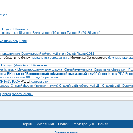
ация
л
Группа ВКонтакте
 шахматы (18 июня)
Блицтурнир (19 июня)
Турнир B (20-26 июня)
ые шахматы
Блиц
и школьников
Воронежский областной этап Белой Ладьи-2021
т области по блицу
первая лига
высшая лига
Мемориал Загоровского
быстрые шахма
 Патиум (PostOrion) ВКонтакте
на lichess к Международному дню шахмат
Онлайн-чемпионат Европы на chess.com
По
уппа ВКонтакте "Воронежский областной шахматный клуб"
Спорт-Игрок
РИА Воро
ововоронежский ДДТ
Труд-Черноземье
Р №13
ICCF
РАЗШ:
форум
сайт
 форум
Cтарый форум (только чтение)
Старый сайт областной ШФ
Старый сайт Ворон
к
Курск
Железногорск
Форум
Участники
Поиск
Регистрация
Войти
Активные темы