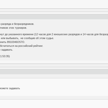
 разряда и безразрядников.
ников этих турниров.
нут до указанного времени (12 часов для 2 юношеских разрядов и 14 часов для безраз
 или выбывать, не сообщив об этом судье.
вонить 8910346О57О.
бсчитаться на российский рейтинг.
 задавать.
1:53:35)
можете задавать