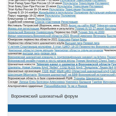
Этап Детского Кубка России 7-12 июня
Результаты
Трансляции
Регламент
Этап Рапид Гран-При России 13-14 июня
Результаты
Трансляции
Регламент
Этап Блиц Гран-При России 15 июня
Результаты
Трансляции
Регламент
Этап Кубка России 16-24 июня
Результаты
Трансляции
Регламент
Турнир Б 10-14 ноября
Жеребьевки и результаты
Положение
Актуальная информ
Парус надежды 16-22 июня
Результаты
Положение
Блицтурнир 12 июня
Результаты
Судейский семинар
Список участников
Регистрация
Фестиваль Петровский (Воронеж, июнь 2022)
Анонс на сайте ФШР
Telegram-кана
Форма для регистрации
Жеребьевки и результаты
Турнир A (10-17 июня)
Быстрые
Апрельский Воронеж
Универсиада
Первенство ОШК
Турнир Эло до 2000
Финал чемпионата Воронежской области-2021
Второй дивизион
Ветераны
Быстр
Юниорские первенства области-2021
Классика
Рапид
Блиц
Первенство областного шахматного клуба
Высшая лига
Первая лига
V летняя Спартакиада молодёжи, II этап (ЦФО) 18-23
Первенство Воронежа сред
Чемпионат области среди женщин
Чемпионат области среди ветеранов
Чемпиона
шахматам
высшая лига
первая лига
Воронежская шахматная команда (с подтверждёнными никами) на lichess
Проект
Воронежский онлайн-турнир в честь начала весны
Турнир Voronezh Chess Team 
Шахматные новости:
Telegram-канал о шахматах в Воронежской области
Гр
Шахматы. Новая Усмань
Клуб "Дебют" СОШ №101
Клуб "Эндшпиль" Лицея №4
Н
Шахматные организации:
FIDE
ФШР
МШФ ЦФО
Областной шахматный клуб
СШО
Шахсекция ВКонтакте
"Воронеж шахматный" на БВФ
Воронежский исторический
Воронежская область в базе соревнований РШФ:
Турниры
Шахматисты
Соседи:
Липецк
Елец
Белгород
Алексеевка
Урюпинск
Балашов
Тамбов
Мичуринс
Альтернативно одаренные:
Раецкий&Беляев
Те же и Яриков
Воронежский шахматный форум