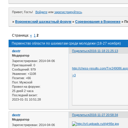
Привет, Гость!
Войдите
или
зарегистрируйтесь
.
»
Воронежский шахматный форум
»
Соревнования в Воронеже
»
П
Страница:
«
1
2
Первенство области по шахматам среди молодежи (18-27 ноября)
dextr
Поделиться
2016-11-18 21:25:13
Модератор
Зарегистрирован
: 2014-04-06
Приглашений:
0
http://chess-results.com/Tnr249086.as
Сообщений:
979
Уважение:
+1108
+3
Позитив:
+66
Пол:
Мужской
Провел на форуме:
25 дней 2 часа
Последний визит:
2023-01-31 10:51:28
dextr
Поделиться
2016-11-27 20:58:34
Модератор
Зарегистрирован
: 2014-04-06