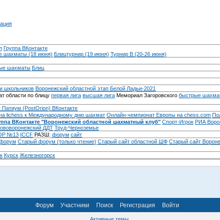
ация
л
Группа ВКонтакте
 шахматы (18 июня)
Блицтурнир (19 июня)
Турнир B (20-26 июня)
ые шахматы
Блиц
и школьников
Воронежский областной этап Белой Ладьи-2021
т области по блицу
первая лига
высшая лига
Мемориал Загоровского
быстрые шахма
 Патиум (PostOrion) ВКонтакте
на lichess к Международному дню шахмат
Онлайн-чемпионат Европы на chess.com
По
уппа ВКонтакте "Воронежский областной шахматный клуб"
Спорт-Игрок
РИА Воро
ововоронежский ДДТ
Труд-Черноземье
Р №13
ICCF
РАЗШ:
форум
сайт
 форум
Cтарый форум (только чтение)
Старый сайт областной ШФ
Старый сайт Ворон
к
Курск
Железногорск
Форум
Участники
Поиск
Регистрация
Войти
Активные темы