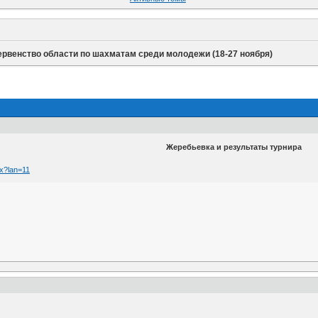
ервенство области по шахматам среди молодежи (18-27 ноября)
Жеребьевка и результаты турнира
px?lan=11