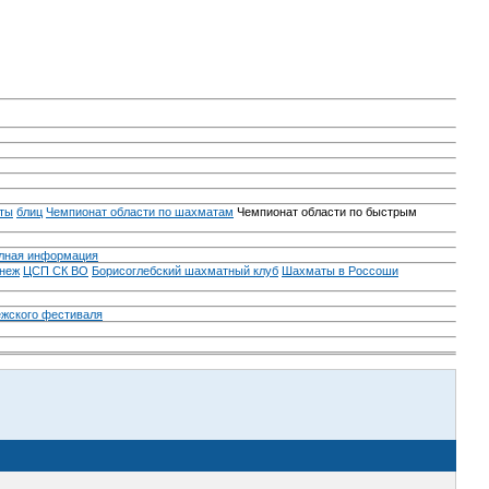
ты
блиц
Чемпионат области по шахматам
Чемпионат области по быстрым
лная информация
неж
ЦСП СК ВО
Борисоглебский шахматный клуб
Шахматы в Россоши
ежского фестиваля