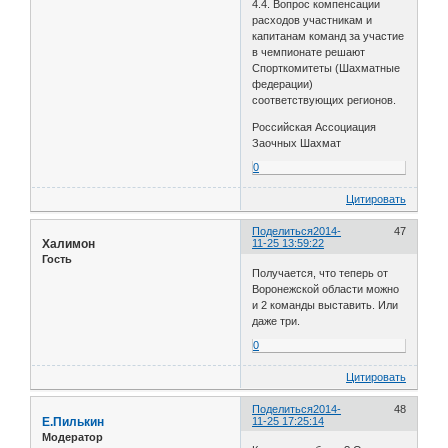
4.4. Вопрос компенсации
расходов участникам и
капитанам команд за участие
в чемпионате решают
Спорткомитеты (Шахматные
федерации)
соответствующих регионов.
Российская Ассоциация
Заочных Шахмат
0
Цитировать
Поделиться
2014-
47
Халимон
11-25 13:59:22
Гость
Получается, что теперь от
Воронежской области можно
и 2 команды выставить. Или
даже три.
0
Цитировать
Поделиться
2014-
48
Е.Пилькин
11-25 17:25:14
Модератор