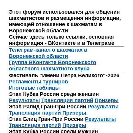
Этот форум использовался для общения
шахматистов и размещения информации,
имеющей отношение к шахматам в
Воронежской области
Сейчас здесь только ссылки, основная
информация - ВКонтакте и в Телеграме
Телеграм-канал о шахматах в
Воронежской области
Группа ВКонтакте Воронежского
областного шахматного клуба
Фестиваль "Имени Петра Великого"-2026
Регламенты турниров
Итоговые таблицы
Этап Кубка России среди женщин
Результаты
Трансляция партий
Призеры
Этап Рапид Гран-При России
Результаты
Трансляция партий
Призеры
Этап Блиц Гран-При России
Результаты
Трансляция партий
Призеры
Этап Кубка России среди мужчин