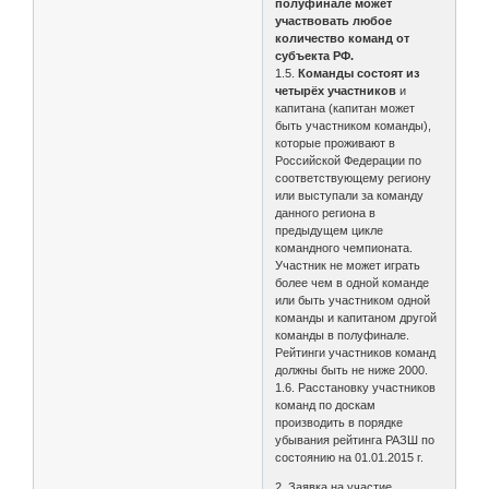
полуфинале может
участвовать любое
количество команд от
субъекта РФ.
1.5.
Команды состоят из
четырёх участников
и
капитана (капитан может
быть участником команды),
которые проживают в
Российской Федерации по
соответствующему региону
или выступали за команду
данного региона в
предыдущем цикле
командного чемпионата.
Участник не может играть
более чем в одной команде
или быть участником одной
команды и капитаном другой
команды в полуфинале.
Рейтинги участников команд
должны быть не ниже 2000.
1.6. Расстановку участников
команд по доскам
производить в порядке
убывания рейтинга РАЗШ по
состоянию на 01.01.2015 г.
2. Заявка на участие