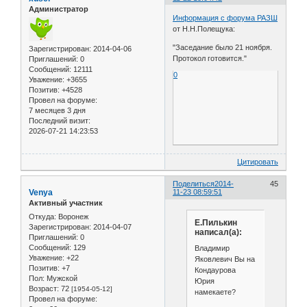
Администратор
Информация с форума РАЗШ
от Н.Н.Полещука:
"Заседание было 21 ноября.
Зарегистрирован
: 2014-04-06
Протокол готовится."
Приглашений:
0
Сообщений:
12111
0
Уважение:
+3655
Позитив:
+4528
Провел на форуме:
7 месяцев 3 дня
Последний визит:
2026-07-21 14:23:53
Цитировать
Поделиться
2014-
45
Venya
11-23 08:59:51
Активный участник
Откуда:
Воронеж
Е.Пилькин
Зарегистрирован
: 2014-04-07
написал(а):
Приглашений:
0
Сообщений:
129
Владимир
Уважение:
+22
Яковлевич Вы на
Позитив:
+7
Кондаурова
Пол:
Мужской
Юрия
Возраст:
72
[1954-05-12]
намекаете?
Провел на форуме: