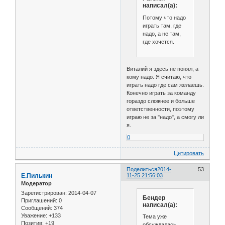
написал(а):
Потому что надо
играть там, где
надо, а не там,
где хочется.
Виталий я здесь не понял, а
кому надо. Я считаю, что
играть надо где сам желаешь.
Конечно играть за команду
гораздо сложнее и больше
ответственности, поэтому
играю не за "надо", а смогу ли
я.
0
Цитировать
Поделиться
2014-
53
Е.Пилькин
11-25 21:56:03
Модератор
Зарегистрирован
: 2014-04-07
Бендер
Приглашений:
0
написал(а):
Сообщений:
374
Уважение:
+133
Тема уже
Позитив:
+19
обсуждалась,