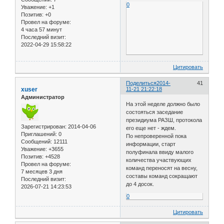
0
Уважение:
+1
Позитив:
+0
Провел на форуме:
4 часа 57 минут
Последний визит:
2022-04-29 15:58:22
Цитировать
Поделиться
2014-
41
xuser
11-21 21:22:18
Администратор
На этой неделе должно было
состояться заседание
президиума РАЗШ, протокола
Зарегистрирован
: 2014-04-06
его еще нет - ждем.
Приглашений:
0
По непроверенной пока
Сообщений:
12111
информации, старт
Уважение:
+3655
полуфинала ввиду малого
Позитив:
+4528
количества участвующих
Провел на форуме:
команд переносят на весну,
7 месяцев 3 дня
составы команд сокращают
Последний визит:
до 4 досок.
2026-07-21 14:23:53
0
Цитировать