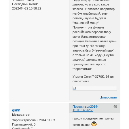
Последний визит:
движки, но и у кого какое
2022-04-29 15:58:22
железо. У Китаева например
нетбук слабенький, ему
помощь нужна будет в
"машинной мощи".
Потому что в финале
российского первенства у
меня была интересная
позиция белыми в атаке гран-
при, там до 40-го хода
анализа был 0 (вечный шах),
а только на 41-ходу (4 суток
анализа) докопался до
преимущества, просто
"пересчитал".
У меня Core i7-3770K, 16 гиг
оперативка.
+1
Цитировать
Поделиться
2014-
40
gsnn
11-03 14:26:53
Модератор
прошу прощения, не прочел
Зарегистрирован
: 2014-11-03
Приглашений:
0
текст выше.
Сообщений:
7