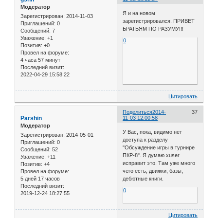
Модератор
Я и на новом
Зарегистрирован
: 2014-11-03
зарегистрировался. ПРИВЕТ
Приглашений:
0
БРАТЬЯМ ПО РАЗУМУ!!!
Сообщений:
7
Уважение:
+1
0
Позитив:
+0
Провел на форуме:
4 часа 57 минут
Последний визит:
2022-04-29 15:58:22
Цитировать
Поделиться
2014-
37
Parshin
11-03 12:00:58
Модератор
У Вас, пока, видимо нет
Зарегистрирован
: 2014-05-01
доступа к разделу
Приглашений:
0
"Обсуждение игры в турнире
Сообщений:
52
ПКР-8". Я думаю xuser
Уважение:
+11
исправит это. Там уже много
Позитив:
+4
чего есть, движки, базы,
Провел на форуме:
5 дней 17 часов
дебютные книги.
Последний визит:
0
2019-12-24 18:27:55
Цитировать