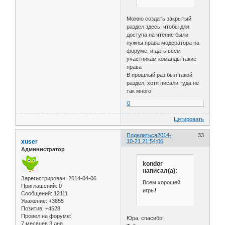
Можно создать закрытый
раздел здесь, чтобы для
доступа на чтение были
нужны права модератора на
форуме, и дать всем
участникам команды такие
права
В прошлый раз был такой
раздел, хотя писали туда не
так много
0
Цитировать
Поделиться
2014-
33
xuser
10-21 21:54:06
Администратор
kondor
написал(а):
Зарегистрирован
: 2014-04-06
Всем хорошей
Приглашений:
0
игры!
Сообщений:
12111
Уважение:
+3655
Позитив:
+4528
Провел на форуме:
Юра, спасибо!
7 месяцев 3 дня