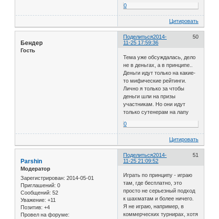
0
Цитировать
Поделиться
2014-
50
Бендер
11-25 17:59:36
Гость
Тема уже обсуждалась, дело
не в деньгах, а в принципе..
Деньги идут только на какие-
то мифические рейтинги.
Лично я только за чтобы
деньги шли на призы
участникам. Но они идут
только сутенерам на лапу
0
Цитировать
Поделиться
2014-
51
Parshin
11-25 21:09:52
Модератор
Играть по принципу - играю
Зарегистрирован
: 2014-05-01
там, где бесплатно, это
Приглашений:
0
просто не серьезный подход
Сообщений:
52
к шахматам и более ничего.
Уважение:
+11
Я не играю, например, в
Позитив:
+4
коммерческих турнирах, хотя
Провел на форуме: