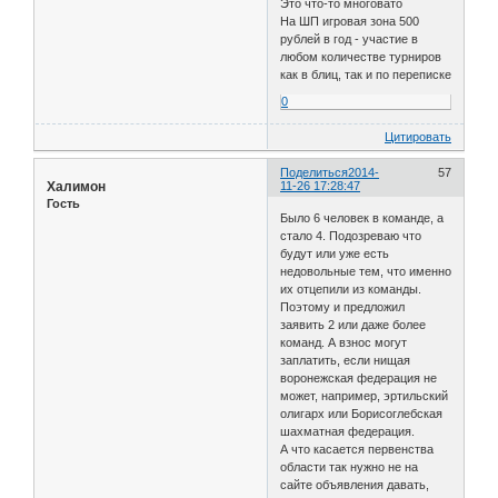
Это что-то многовато
На ШП игровая зона 500
рублей в год - участие в
любом количестве турниров
как в блиц, так и по переписке
0
Цитировать
Поделиться
2014-
57
Халимон
11-26 17:28:47
Гость
Было 6 человек в команде, а
стало 4. Подозреваю что
будут или уже есть
недовольные тем, что именно
их отцепили из команды.
Поэтому и предложил
заявить 2 или даже более
команд. А взнос могут
заплатить, если нищая
воронежская федерация не
может, например, эртильский
олигарх или Борисоглебская
шахматная федерация.
А что касается первенства
области так нужно не на
сайте объявления давать,