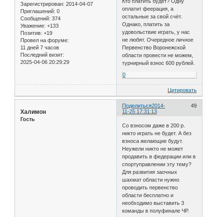
Кто платить будет? Одну
Зарегистрирован
: 2014-04-07
оплатит феерация, а
Приглашений:
0
остальные за свой счёт.
Сообщений:
374
Однако, платить за
Уважение:
+133
удовольствие играть, у нас
Позитив:
+19
не любят. Очередное личное
Провел на форуме:
11 дней 7 часов
Первенство Воронежской
Последний визит:
области провести не можем,
2025-04-06 20:29:29
турнирный взнос 600 рублей.
0
Цитировать
Поделиться
2014-
49
Халимон
11-25 17:31:13
Гость
Со взносом даже в 200 р.
никто играть не будет. А без
взноса желающие будут.
Неужели никто не может
продавить в федерации или в
спортуправлении эту тему?
Для развития заочных
шахмат области нужно
проводить первенство
области бесплатно и
необходимо выставить 3
команды в полуфинале ЧР.