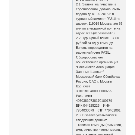
2.1. Заявка на участие в
соревновании должна быть
подана до 01.02.2015 г. в
турнирный комитет РАЗШ по
адресу: 119019 Москва, а/я 85
или по электронной почте на
адрес rcca@chessmail.ru
2.2. Турнирный взнос - 3600
рублей за одну команду.
Взносы переводятся на
расчетный счет РАЗШ:
Общероссийская
общественная организация
“Российская Ассоциация
Заочных Шахмат”
Московский банк Сбербанка
России, ОАО г. Москвы
Кор. счет
30101810400000000225
Расч. счет
40703810738170100179
БИК 044525225 ИНН
7704033679 КПП 770401001
2.3. В заявке указываются
следующие данные:
- капитан команды (фамилия,
имя, отчество; число, месяц,
год рождения; почтовый