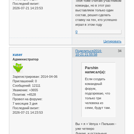
Тебя тоже считаю участником
Последний визит:
команды, но в этот раз
2026-07-21 14:23:53
выставляем только один
состав, решил сделать
ставку на тех, кто успешно
играл в этом году
0
Цитировать
Поделиться
2014-
34
xuser
10-21 21:55:58
Администратор
Parshin
написал(а):
Зарегистрирован
: 2014-04-06
Если создать
Приглашений:
0
командный
Сообщений:
12111
форум,
Уважение:
+3655
подозреваю, что
Позитив:
+4528
только три
Провел на форуме:
человека из
7 месяцев 3 дня
семи, будут там.
Последний визит:
2026-07-21 14:23:53
Вы + я + Venya + Пилькин -
уже четверо
Думаю, и остальные