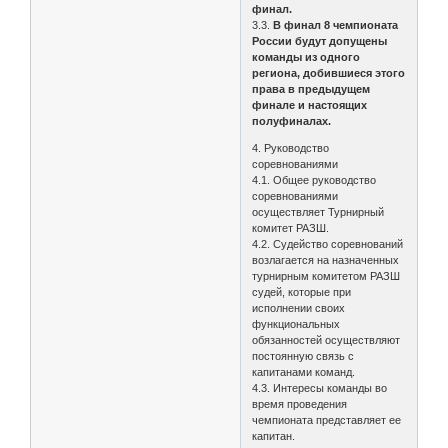
финал.
3.3.
В финал 8 чемпионата
России будут допущены
команды из одного
региона, добившиеся этого
права в предыдущем
финале и настоящих
полуфиналах.
4. Руководство
соревнованиями
4.1. Общее руководство
соревнованиями
осуществляет Турнирный
комитет РАЗШ.
4.2. Судейство соревнований
возлагается на назначенных
турнирным комитетом РАЗШ
судей, которые при
исполнении своих
функциональных
обязанностей осуществляют
постоянную связь с
капитанами команд.
4.3. Интересы команды во
время проведения
чемпионата представляет ее
капитан.