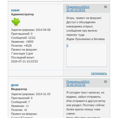
Поделиться
2014-
38
xuser
11-03 12:29:51
Администратор
Игорь, привет на форуме!
Доступ к обсуждению
командника открыл,
Зарегистрирован
: 2014-04-06
сообщение про железо
Приглашений:
0
перенес туда
Сообщений:
12111
Ждем Лукьяненко и Китаева
Уважение:
+3655
0
Позитив:
+4528
Провел на форуме:
7 месяцев 3 дня
Последний визит:
2026-07-21 14:23:53
Цитировать
Поделиться
2014-
39
gsnn
11-03 14:21:31
Модератор
Я сегодня текст написал, но
Зарегистрирован
: 2014-11-03
видимо, забыл отправить.
Приглашений:
0
Или отправил в другую ветку
Сообщений:
7
или раздел. Поэтому сейчас
Уважение:
+1
более кратко опишу тоже
Позитив:
+0
самое.
Провел на форуме:
4 часа 57 минут
Надо обсудить не только