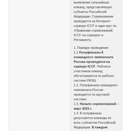
выявление сильнейших
команд, представляющих
субъекты Российской
Федерации. Соревнование
проводится на Интернет-
сервере ICCF в один круг по
«Правилам соревнований
ICCF на сервере» и
Регламенту.
1. Порядок проведения
1.1
Полуфиналы 8
командного чемпионата
России проводятся на
сервере ICCF
. Рейтинги
участников команд
обсчитываются по рейтинг-
системе РАЗШ.
1.2. Полуфиналы командного
чемпионата России
проводятся по круговой
системе.
1.3.
Начало соревнований –
март 2015 г.
1.4. В полуфиналы
допускаются команды из
всех субъектов Российской
Федерации.
В каждом