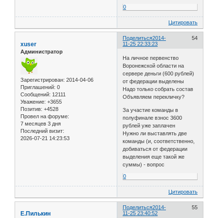
0
Цитировать
Поделиться
2014-
54
xuser
11-25 22:33:23
Администратор
На личное первенство
Воронежской области на
сервере деньги (600 рублей)
Зарегистрирован
: 2014-04-06
от федерации выделены
Приглашений:
0
Надо только собрать состав
Сообщений:
12111
Объявляем перекличку?
Уважение:
+3655
Позитив:
+4528
За участие команды в
Провел на форуме:
полуфинале взнос 3600
7 месяцев 3 дня
рублей уже заплачен
Последний визит:
Нужно ли выставлять две
2026-07-21 14:23:53
команды (и, соответственно,
добиваться от федерации
выделения еще такой же
суммы) - вопрос
0
Цитировать
Поделиться
2014-
55
Е.Пилькин
11-25 23:40:52