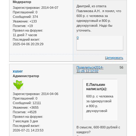
Модератор
Дмитрий, из ответа
Зарегистрирован
: 2014-04-07
Павликова А.Н.. я понял, что
Приглашений:
0
600 р. с человека за
Сообщений:
374
однокруговый и 800 р.
Уважение:
+133
двухкруговой. Надо бы
Позитив:
+19
уточнить.
Провел на форуме:
11 дней 7 часов
0
Последний визит:
2025-04-06 20:29:29
Цитировать
Поделиться
2014-
56
xuser
11-26 12:12:02
Администратор
Е.Пилькин
написал(а):
Зарегистрирован
: 2014-04-06
600 р. с человека
Приглашений:
0
за однокруговой
Сообщений:
12111
и 800 р.
Уважение:
+3655
двухкруговой
Позитив:
+4528
Провел на форуме:
7 месяцев 3 дня
Последний визит:
В смысле, 600-800 рублей с
2026-07-21 14:23:53
каждого?