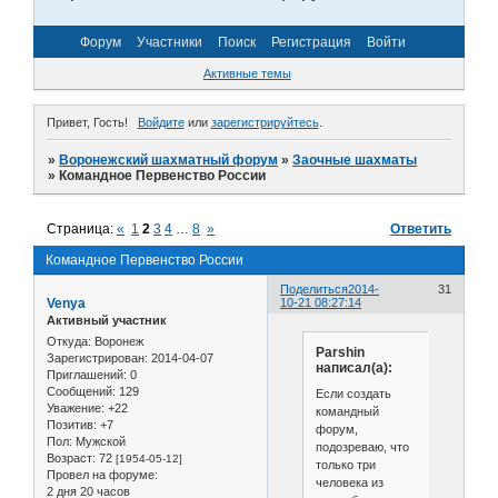
Форум
Участники
Поиск
Регистрация
Войти
Активные темы
Привет, Гость!
Войдите
или
зарегистрируйтесь
.
»
Воронежский шахматный форум
»
Заочные шахматы
»
Командное Первенство России
Страница:
«
1
2
3
4
…
8
»
Ответить
Командное Первенство России
Поделиться
2014-
31
Venya
10-21 08:27:14
Активный участник
Откуда:
Воронеж
Parshin
Зарегистрирован
: 2014-04-07
написал(а):
Приглашений:
0
Сообщений:
129
Если создать
Уважение:
+22
командный
Позитив:
+7
форум,
Пол:
Мужской
подозреваю, что
Возраст:
72
[1954-05-12]
только три
Провел на форуме:
человека из
2 дня 20 часов