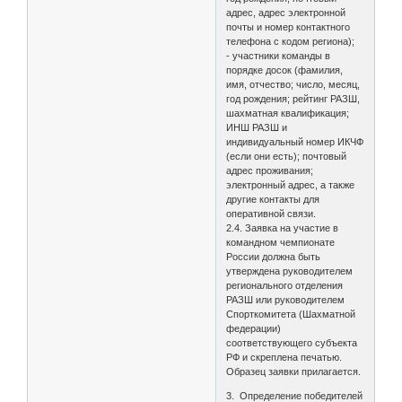
адрес, адрес электронной
почты и номер контактного
телефона с кодом региона);
- участники команды в
порядке досок (фамилия,
имя, отчество; число, месяц,
год рождения; рейтинг РАЗШ,
шахматная квалификация;
ИНШ РАЗШ и
индивидуальный номер ИКЧФ
(если они есть); почтовый
адрес проживания;
электронный адрес, а также
другие контакты для
оперативной связи.
2.4. Заявка на участие в
командном чемпионате
России должна быть
утверждена руководителем
регионального отделения
РАЗШ или руководителем
Спорткомитета (Шахматной
федерации)
соответствующего субъекта
РФ и скреплена печатью.
Образец заявки прилагается.
3. Определение победителей