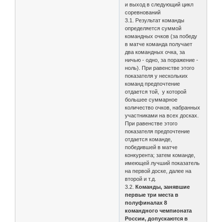
и выход в следующий цикл
соревнований
3.1. Результат команды
определяется суммой
командных очков (за победу
в матче команда получает
два командных очка, за
ничью - одно, за поражение -
ноль). При равенстве этого
показателя у нескольких
команд предпочтение
отдается той, у которой
большее суммарное
количество очков, набранных
участниками на всех досках.
При равенстве этого
показателя предпочтение
отдается команде,
победившей в матче
конкурента; затем команде,
имеющей лучший показатель
на первой доске, далее на
второй и т.д.
3.2.
Команды, занявшие
первые три места в
полуфиналах 8
командного чемпионата
России, допускаются в