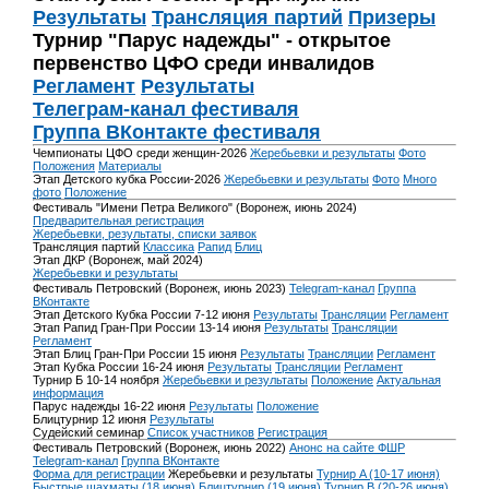
Результаты
Трансляция партий
Призеры
Турнир "Парус надежды" - открытое
первенство ЦФО среди инвалидов
Регламент
Результаты
Телеграм-канал фестиваля
Группа ВКонтакте фестиваля
Чемпионаты ЦФО среди женщин-2026
Жеребьевки и результаты
Фото
Положения
Материалы
Этап Детского кубка России-2026
Жеребьевки и результаты
Фото
Много
фото
Положение
Фестиваль "Имени Петра Великого" (Воронеж, июнь 2024)
Предварительная регистрация
Жеребьевки, результаты, списки заявок
Трансляция партий
Классика
Рапид
Блиц
Этап ДКР (Воронеж, май 2024)
Жеребьевки и результаты
Фестиваль Петровский (Воронеж, июнь 2023)
Telegram-канал
Группа
ВКонтакте
Этап Детского Кубка России 7-12 июня
Результаты
Трансляции
Регламент
Этап Рапид Гран-При России 13-14 июня
Результаты
Трансляции
Регламент
Этап Блиц Гран-При России 15 июня
Результаты
Трансляции
Регламент
Этап Кубка России 16-24 июня
Результаты
Трансляции
Регламент
Турнир Б 10-14 ноября
Жеребьевки и результаты
Положение
Актуальная
информация
Парус надежды 16-22 июня
Результаты
Положение
Блицтурнир 12 июня
Результаты
Судейский семинар
Список участников
Регистрация
Фестиваль Петровский (Воронеж, июнь 2022)
Анонс на сайте ФШР
Telegram-канал
Группа ВКонтакте
Форма для регистрации
Жеребьевки и результаты
Турнир A (10-17 июня)
Быстрые шахматы (18 июня)
Блицтурнир (19 июня)
Турнир B (20-26 июня)