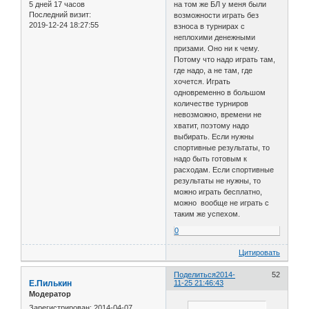
5 дней 17 часов
на том же БЛ у меня были
Последний визит:
возможности играть без
2019-12-24 18:27:55
взноса в турнирах с
неплохими денежными
призами. Оно ни к чему.
Потому что надо играть там,
где надо, а не там, где
хочется. Играть
одновременно в большом
количестве турниров
невозможно, времени не
хватит, поэтому надо
выбирать. Если нужны
спортивные результаты, то
надо быть готовым к
расходам. Если спортивные
результаты не нужны, то
можно играть бесплатно,
можно вообще не играть с
таким же успехом.
0
Цитировать
Поделиться
2014-
52
Е.Пилькин
11-25 21:46:43
Модератор
Зарегистрирован
: 2014-04-07