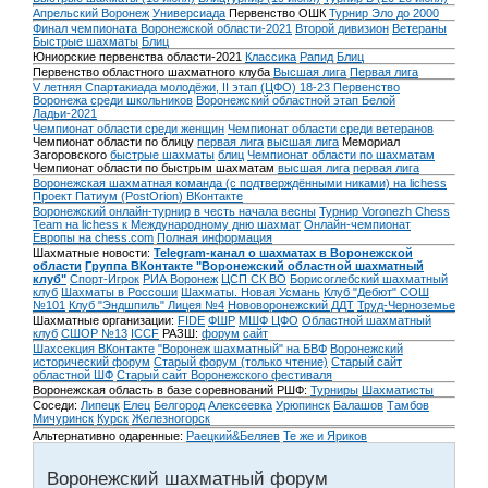
Апрельский Воронеж
Универсиада
Первенство ОШК
Турнир Эло до 2000
Финал чемпионата Воронежской области-2021
Второй дивизион
Ветераны
Быстрые шахматы
Блиц
Юниорские первенства области-2021
Классика
Рапид
Блиц
Первенство областного шахматного клуба
Высшая лига
Первая лига
V летняя Спартакиада молодёжи, II этап (ЦФО) 18-23
Первенство
Воронежа среди школьников
Воронежский областной этап Белой
Ладьи-2021
Чемпионат области среди женщин
Чемпионат области среди ветеранов
Чемпионат области по блицу
первая лига
высшая лига
Мемориал
Загоровского
быстрые шахматы
блиц
Чемпионат области по шахматам
Чемпионат области по быстрым шахматам
высшая лига
первая лига
Воронежская шахматная команда (с подтверждёнными никами) на lichess
Проект Патиум (PostOrion) ВКонтакте
Воронежский онлайн-турнир в честь начала весны
Турнир Voronezh Chess
Team на lichess к Международному дню шахмат
Онлайн-чемпионат
Европы на chess.com
Полная информация
Шахматные новости:
Telegram-канал о шахматах в Воронежской
области
Группа ВКонтакте "Воронежский областной шахматный
клуб"
Спорт-Игрок
РИА Воронеж
ЦСП СК ВО
Борисоглебский шахматный
клуб
Шахматы в Россоши
Шахматы. Новая Усмань
Клуб "Дебют" СОШ
№101
Клуб "Эндшпиль" Лицея №4
Нововоронежский ДДТ
Труд-Черноземье
Шахматные организации:
FIDE
ФШР
МШФ ЦФО
Областной шахматный
клуб
СШОР №13
ICCF
РАЗШ:
форум
сайт
Шахсекция ВКонтакте
"Воронеж шахматный" на БВФ
Воронежский
исторический форум
Cтарый форум (только чтение)
Старый сайт
областной ШФ
Старый сайт Воронежского фестиваля
Воронежская область в базе соревнований РШФ:
Турниры
Шахматисты
Соседи:
Липецк
Елец
Белгород
Алексеевка
Урюпинск
Балашов
Тамбов
Мичуринск
Курск
Железногорск
Альтернативно одаренные:
Раецкий&Беляев
Те же и Яриков
Воронежский шахматный форум