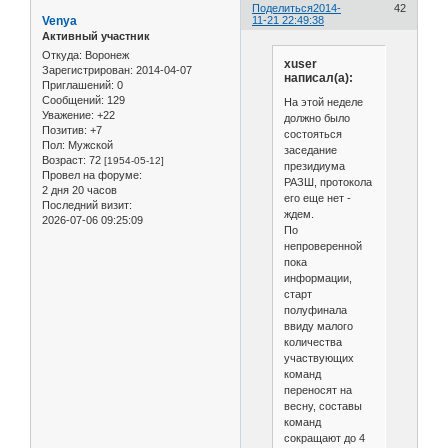
Поделиться
2014-
42
Venya
11-21 22:49:38
Активный участник
Откуда:
Воронеж
xuser
Зарегистрирован
: 2014-04-07
написал(а):
Приглашений:
0
Сообщений:
129
На этой неделе
Уважение:
+22
должно было
Позитив:
+7
состояться
Пол:
Мужской
заседание
Возраст:
72
[1954-05-12]
президиума
Провел на форуме:
РАЗШ, протокола
2 дня 20 часов
его еще нет -
Последний визит:
ждем.
2026-07-06 09:25:09
По
непроверенной
пока
информации,
старт
полуфинала
ввиду малого
количества
участвующих
команд
переносят на
весну, составы
команд
сокращают до 4