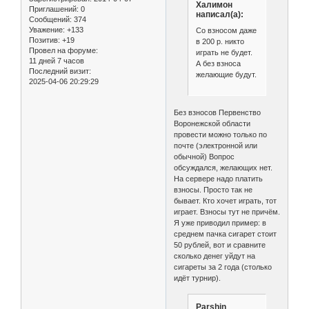
Халимон
Приглашений:
0
написал(а):
Сообщений:
374
Уважение:
+133
Со взносом даже
Позитив:
+19
в 200 р. никто
Провел на форуме:
играть не будет.
11 дней 7 часов
А без взноса
Последний визит:
желающие будут.
2025-04-06 20:29:29
Без взносов Первенство
Воронежской области
провести можно только по
почте (электронной или
обычной) Вопрос
обсуждался, желающих нет.
На сервере надо платить
взносы. Просто так не
бывает. Кто хочет играть, тот
играет. Взносы тут не причём.
Я уже приводил пример: в
среднем пачка сигарет стоит
50 рублей, вот и сравните
сколько денег уйдут на
сигареты за 2 года (столько
идёт турнир).
Parshin