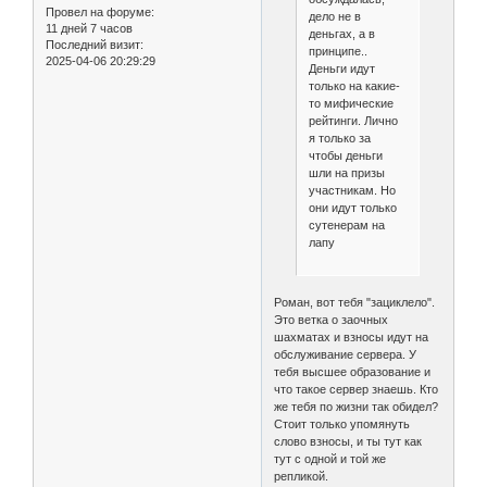
Провел на форуме:
дело не в
11 дней 7 часов
деньгах, а в
Последний визит:
принципе..
2025-04-06 20:29:29
Деньги идут
только на какие-
то мифические
рейтинги. Лично
я только за
чтобы деньги
шли на призы
участникам. Но
они идут только
сутенерам на
лапу
Роман, вот тебя "зациклело".
Это ветка о заочных
шахматах и взносы идут на
обслуживание сервера. У
тебя высшее образование и
что такое сервер знаешь. Кто
же тебя по жизни так обидел?
Стоит только упомянуть
слово взносы, и ты тут как
тут с одной и той же
репликой.