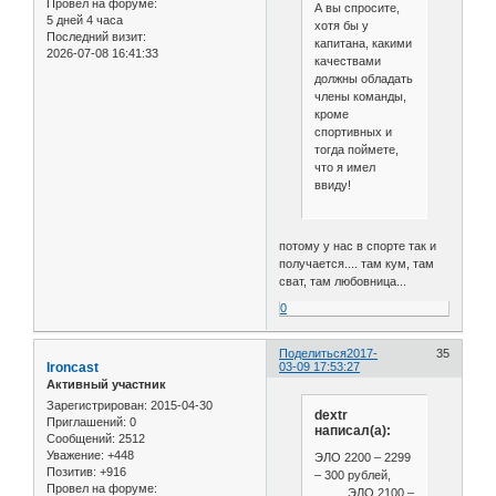
Провел на форуме:
А вы спросите,
5 дней 4 часа
хотя бы у
Последний визит:
капитана, какими
2026-07-08 16:41:33
качествами
должны обладать
члены команды,
кроме
спортивных и
тогда поймете,
что я имел
ввиду!
потому у нас в спорте так и
получается.... там кум, там
сват, там любовница...
0
Поделиться
2017-
35
Ironcast
03-09 17:53:27
Активный участник
Зарегистрирован
: 2015-04-30
dextr
Приглашений:
0
написал(а):
Сообщений:
2512
Уважение:
+448
ЭЛО 2200 – 2299
Позитив:
+916
– 300 рублей,
Провел на форуме:
ЭЛО 2100 –