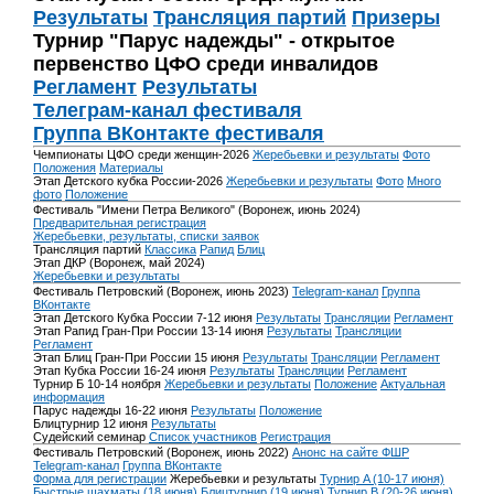
Результаты
Трансляция партий
Призеры
Турнир "Парус надежды" - открытое
первенство ЦФО среди инвалидов
Регламент
Результаты
Телеграм-канал фестиваля
Группа ВКонтакте фестиваля
Чемпионаты ЦФО среди женщин-2026
Жеребьевки и результаты
Фото
Положения
Материалы
Этап Детского кубка России-2026
Жеребьевки и результаты
Фото
Много
фото
Положение
Фестиваль "Имени Петра Великого" (Воронеж, июнь 2024)
Предварительная регистрация
Жеребьевки, результаты, списки заявок
Трансляция партий
Классика
Рапид
Блиц
Этап ДКР (Воронеж, май 2024)
Жеребьевки и результаты
Фестиваль Петровский (Воронеж, июнь 2023)
Telegram-канал
Группа
ВКонтакте
Этап Детского Кубка России 7-12 июня
Результаты
Трансляции
Регламент
Этап Рапид Гран-При России 13-14 июня
Результаты
Трансляции
Регламент
Этап Блиц Гран-При России 15 июня
Результаты
Трансляции
Регламент
Этап Кубка России 16-24 июня
Результаты
Трансляции
Регламент
Турнир Б 10-14 ноября
Жеребьевки и результаты
Положение
Актуальная
информация
Парус надежды 16-22 июня
Результаты
Положение
Блицтурнир 12 июня
Результаты
Судейский семинар
Список участников
Регистрация
Фестиваль Петровский (Воронеж, июнь 2022)
Анонс на сайте ФШР
Telegram-канал
Группа ВКонтакте
Форма для регистрации
Жеребьевки и результаты
Турнир A (10-17 июня)
Быстрые шахматы (18 июня)
Блицтурнир (19 июня)
Турнир B (20-26 июня)