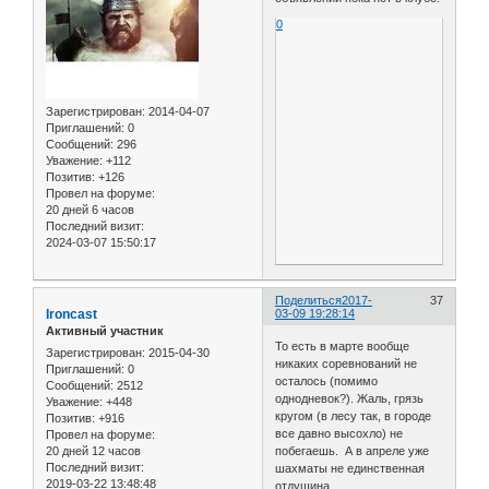
0
Зарегистрирован
: 2014-04-07
Приглашений:
0
Сообщений:
296
Уважение:
+112
Позитив:
+126
Провел на форуме:
20 дней 6 часов
Последний визит:
2024-03-07 15:50:17
Поделиться
2017-
37
Ironcast
03-09 19:28:14
Активный участник
То есть в марте вообще
Зарегистрирован
: 2015-04-30
никаких соревнований не
Приглашений:
0
осталось (помимо
Сообщений:
2512
однодневок?). Жаль, грязь
Уважение:
+448
кругом (в лесу так, в городе
Позитив:
+916
все давно высохло) не
Провел на форуме:
20 дней 12 часов
побегаешь. А в апреле уже
Последний визит:
шахматы не единственная
2019-03-22 13:48:48
отдушина