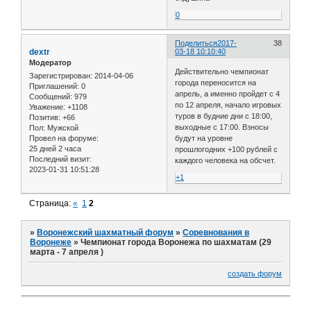
0
Поделиться
2017-
38
dextr
03-18 10:10:40
Модератор
Действительно чемпионат
Зарегистрирован
: 2014-04-06
города переносится на
Приглашений:
0
апрель, а именно пройдет с 4
Сообщений:
979
по 12 апреля, начало игровых
Уважение:
+1108
туров в будние дни с 18:00,
Позитив:
+66
выходные с 17:00. Взносы
Пол:
Мужской
Провел на форуме:
будут на уровне
25 дней 2 часа
прошлогодних +100 рублей с
Последний визит:
каждого человека на обсчет.
2023-01-31 10:51:28
+1
Страница:
«
1
2
»
Воронежский шахматный форум
»
Соревнования в
Воронеже
»
Чемпионат города Воронежа по шахматам (29
марта - 7 апреля )
создать форум