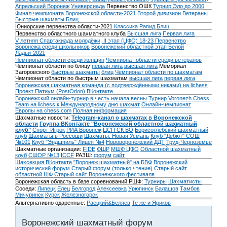
Апрельский Воронеж
Универсиада
Первенство ОШК
Турнир Эло до 2000
Финал чемпионата Воронежской области-2021
Второй дивизион
Ветераны
Быстрые шахматы
Блиц
Юниорские первенства области-2021
Классика
Рапид
Блиц
Первенство областного шахматного клуба
Высшая лига
Первая лига
V летняя Спартакиада молодёжи, II этап (ЦФО) 18-23
Первенство
Воронежа среди школьников
Воронежский областной этап Белой
Ладьи-2021
Чемпионат области среди женщин
Чемпионат области среди ветеранов
Чемпионат области по блицу
первая лига
высшая лига
Мемориал
Загоровского
быстрые шахматы
блиц
Чемпионат области по шахматам
Чемпионат области по быстрым шахматам
высшая лига
первая лига
Воронежская шахматная команда (с подтверждёнными никами) на lichess
Проект Патиум (PostOrion) ВКонтакте
Воронежский онлайн-турнир в честь начала весны
Турнир Voronezh Chess
Team на lichess к Международному дню шахмат
Онлайн-чемпионат
Европы на chess.com
Полная информация
Шахматные новости:
Telegram-канал о шахматах в Воронежской
области
Группа ВКонтакте "Воронежский областной шахматный
клуб"
Спорт-Игрок
РИА Воронеж
ЦСП СК ВО
Борисоглебский шахматный
клуб
Шахматы в Россоши
Шахматы. Новая Усмань
Клуб "Дебют" СОШ
№101
Клуб "Эндшпиль" Лицея №4
Нововоронежский ДДТ
Труд-Черноземье
Шахматные организации:
FIDE
ФШР
МШФ ЦФО
Областной шахматный
клуб
СШОР №13
ICCF
РАЗШ:
форум
сайт
Шахсекция ВКонтакте
"Воронеж шахматный" на БВФ
Воронежский
исторический форум
Cтарый форум (только чтение)
Старый сайт
областной ШФ
Старый сайт Воронежского фестиваля
Воронежская область в базе соревнований РШФ:
Турниры
Шахматисты
Соседи:
Липецк
Елец
Белгород
Алексеевка
Урюпинск
Балашов
Тамбов
Мичуринск
Курск
Железногорск
Альтернативно одаренные:
Раецкий&Беляев
Те же и Яриков
Воронежский шахматный форум