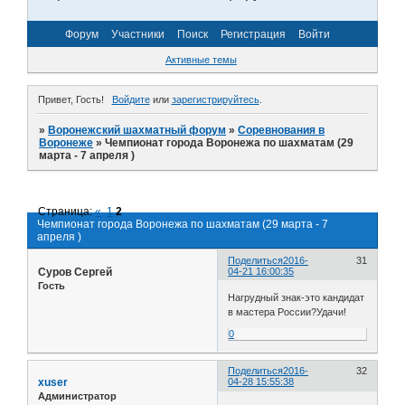
Форум
Участники
Поиск
Регистрация
Войти
Активные темы
Привет, Гость!
Войдите
или
зарегистрируйтесь
.
»
Воронежский шахматный форум
»
Соревнования в
Воронеже
»
Чемпионат города Воронежа по шахматам (29
марта - 7 апреля )
Страница:
«
1
2
Чемпионат города Воронежа по шахматам (29 марта - 7
апреля )
Поделиться
2016-
31
Суров Сергей
04-21 16:00:35
Гость
Нагрудный знак-это кандидат
в мастера России?Удачи!
0
Поделиться
2016-
32
xuser
04-28 15:55:38
Администратор