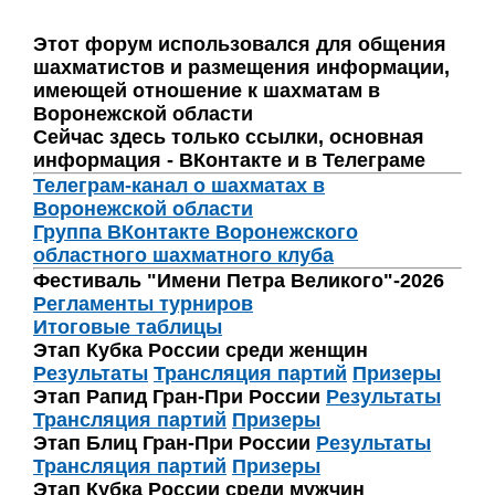
Этот форум использовался для общения
шахматистов и размещения информации,
имеющей отношение к шахматам в
Воронежской области
Сейчас здесь только ссылки, основная
информация - ВКонтакте и в Телеграме
Телеграм-канал о шахматах в
Воронежской области
Группа ВКонтакте Воронежского
областного шахматного клуба
Фестиваль "Имени Петра Великого"-2026
Регламенты турниров
Итоговые таблицы
Этап Кубка России среди женщин
Результаты
Трансляция партий
Призеры
Этап Рапид Гран-При России
Результаты
Трансляция партий
Призеры
Этап Блиц Гран-При России
Результаты
Трансляция партий
Призеры
Этап Кубка России среди мужчин