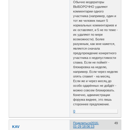
Обычно модераторы
ВЫБОРОЧНО удаляют
комментарии одного
участника (например, один и
тот же человек пишет 5
нормальных комментариев и
их оставляют, и 5 не по теме -
их удаляют по мере
возможности). Более
разумным, как мне кажется,
является сначала
предупреждение конкретного
участника о недопустимости
спама. Если не поймёт -
блокировка на неделю,
например. Если через неделю
опять спамит - на месяц.
Если же и через месяц до
особо одарённых не дойдёт -
можно совсем блокировать.
Конечно, администрации
форума виднее, это лишь
стороннее предложение.
0
Поделиться
2016-
49
KAV
01-29 18:06:13