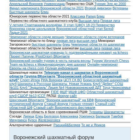
Апрельский Воронеж
Универсиада
Первенство ОШК
Турнир Эло до 2000
Финал чемпионата Воронежской области-2021
Второй дивизион
Ветераны
Быстрые шахматы
Блиц
Юниорские первенства области-2021
Классика
Рапид
Блиц
Первенство областного шахматного клуба
Высшая лига
Первая лига
V летняя Спартакиада молодёжи, II этап (ЦФО) 18-23
Первенство
Воронежа среди школьников
Воронежский областной этап Белой
Ладьи-2021
Чемпионат области среди женщин
Чемпионат области среди ветеранов
Чемпионат области по блицу
первая лига
высшая лига
Мемориал
Загоровского
быстрые шахматы
блиц
Чемпионат области по шахматам
Чемпионат области по быстрым шахматам
высшая лига
первая лига
Воронежская шахматная команда (с подтверждёнными никами) на lichess
Проект Патиум (PostOrion) ВКонтакте
Воронежский онлайн-турнир в честь начала весны
Турнир Voronezh Chess
Team на lichess к Международному дню шахмат
Онлайн-чемпионат
Европы на chess.com
Полная информация
Шахматные новости:
Telegram-канал о шахматах в Воронежской
области
Группа ВКонтакте "Воронежский областной шахматный
клуб"
Спорт-Игрок
РИА Воронеж
ЦСП СК ВО
Борисоглебский шахматный
клуб
Шахматы в Россоши
Шахматы. Новая Усмань
Клуб "Дебют" СОШ
№101
Клуб "Эндшпиль" Лицея №4
Нововоронежский ДДТ
Труд-Черноземье
Шахматные организации:
FIDE
ФШР
МШФ ЦФО
Областной шахматный
клуб
СШОР №13
ICCF
РАЗШ:
форум
сайт
Шахсекция ВКонтакте
"Воронеж шахматный" на БВФ
Воронежский
исторический форум
Cтарый форум (только чтение)
Старый сайт
областной ШФ
Старый сайт Воронежского фестиваля
Воронежская область в базе соревнований РШФ:
Турниры
Шахматисты
Соседи:
Липецк
Елец
Белгород
Алексеевка
Урюпинск
Балашов
Тамбов
Мичуринск
Курск
Железногорск
Альтернативно одаренные:
Раецкий&Беляев
Те же и Яриков
Воронежский шахматный форум