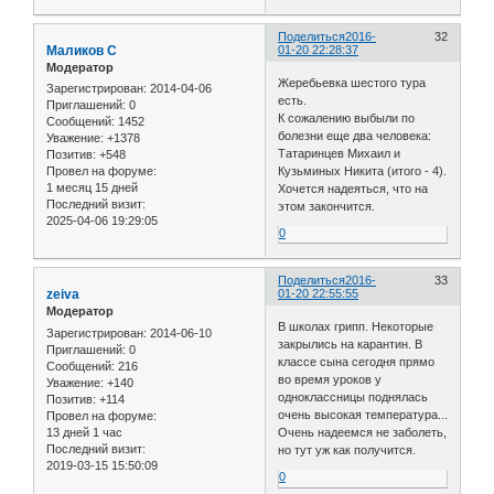
Поделиться
2016-
32
Маликов С
01-20 22:28:37
Модератор
Жеребьевка шестого тура
Зарегистрирован
: 2014-04-06
есть.
Приглашений:
0
К сожалению выбыли по
Сообщений:
1452
болезни еще два человека:
Уважение:
+1378
Татаринцев Михаил и
Позитив:
+548
Кузьминых Никита (итого - 4).
Провел на форуме:
1 месяц 15 дней
Хочется надеяться, что на
Последний визит:
этом закончится.
2025-04-06 19:29:05
0
Поделиться
2016-
33
zeiva
01-20 22:55:55
Модератор
В школах грипп. Некоторые
Зарегистрирован
: 2014-06-10
закрылись на карантин. В
Приглашений:
0
классе сына сегодня прямо
Сообщений:
216
во время уроков у
Уважение:
+140
одноклассницы поднялась
Позитив:
+114
очень высокая температура...
Провел на форуме:
13 дней 1 час
Очень надеемся не заболеть,
Последний визит:
но тут уж как получится.
2019-03-15 15:50:09
0