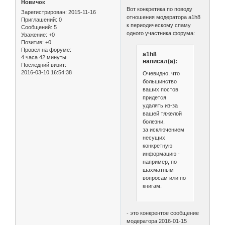
Новичок
Вот конкретика по поводу
Зарегистрирован
: 2015-11-16
отношения модератора a1h8
Приглашений:
0
к периодическому спаму
Сообщений:
5
одного участника форума:
Уважение:
+0
Позитив:
+0
Провел на форуме:
a1h8
4 часа 42 минуты
написал(а):
Последний визит:
2016-03-10 16:54:38
Очевидно, что
большинство
ваших постов
придется
удалять из-за
вашей тяжелой
болезни,
за исключением
несущих
конкретную
информацию -
например, по
шахматным
вопросам или по
книгам.
- это конкрентое сообщение
модератора 2016-01-15