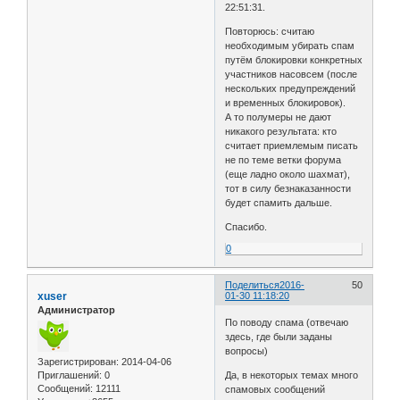
22:51:31.
Повторюсь: считаю
необходимым убирать спам
путём блокировки конкретных
участников насовсем (после
нескольких предупреждений
и временных блокировок).
А то полумеры не дают
никакого результата: кто
считает приемлемым писать
не по теме ветки форума
(еще ладно около шахмат),
тот в силу безнаказанности
будет спамить дальше.
Спасибо.
0
Поделиться
2016-
50
xuser
01-30 11:18:20
Администратор
По поводу спама (отвечаю
здесь, где были заданы
вопросы)
Зарегистрирован
: 2014-04-06
Да, в некоторых темах много
Приглашений:
0
Сообщений:
12111
спамовых сообщений