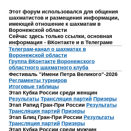
Этот форум использовался для общения
шахматистов и размещения информации,
имеющей отношение к шахматам в
Воронежской области
Сейчас здесь только ссылки, основная
информация - ВКонтакте и в Телеграме
Телеграм-канал о шахматах в
Воронежской области
Группа ВКонтакте Воронежского
областного шахматного клуба
Фестиваль "Имени Петра Великого"-2026
Регламенты турниров
Итоговые таблицы
Этап Кубка России среди женщин
Результаты
Трансляция партий
Призеры
Этап Рапид Гран-При России
Результаты
Трансляция партий
Призеры
Этап Блиц Гран-При России
Результаты
Трансляция партий
Призеры
Этап Кубка России среди мужчин