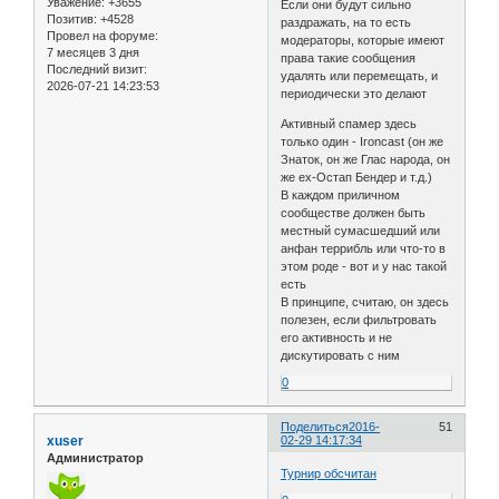
Уважение:
+3655
Если они будут сильно
Позитив:
+4528
раздражать, на то есть
Провел на форуме:
модераторы, которые имеют
7 месяцев 3 дня
права такие сообщения
Последний визит:
удалять или перемещать, и
2026-07-21 14:23:53
периодически это делают
Активный спамер здесь
только один - Ironcast (он же
Знаток, он же Глас народа, он
же ex-Остап Бендер и т.д.)
В каждом приличном
сообществе должен быть
местный сумасшедший или
анфан террибль или что-то в
этом роде - вот и у нас такой
есть
В принципе, считаю, он здесь
полезен, если фильтровать
его активность и не
дискутировать с ним
0
Поделиться
2016-
51
xuser
02-29 14:17:34
Администратор
Турнир обсчитан