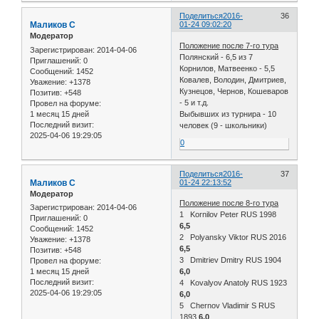
Поделиться
2016-
36
Маликов С
01-24 09:02:20
Модератор
Положение после 7-го тура
Зарегистрирован
: 2014-04-06
Полянский - 6,5 из 7
Приглашений:
0
Корнилов, Матвеенко - 5,5
Сообщений:
1452
Ковалев, Володин, Дмитриев,
Уважение:
+1378
Кузнецов, Чернов, Кошеваров
Позитив:
+548
- 5 и т.д.
Провел на форуме:
1 месяц 15 дней
Выбывших из турнира - 10
Последний визит:
человек (9 - школьники)
2025-04-06 19:29:05
0
Поделиться
2016-
37
Маликов С
01-24 22:13:52
Модератор
Положение после 8-го тура
Зарегистрирован
: 2014-04-06
1 Kornilov Peter RUS 1998
Приглашений:
0
6,5
Сообщений:
1452
2 Polyansky Viktor RUS 2016
Уважение:
+1378
6,5
Позитив:
+548
3 Dmitriev Dmitry RUS 1904
Провел на форуме:
1 месяц 15 дней
6,0
Последний визит:
4 Kovalyov Anatoly RUS 1923
2025-04-06 19:29:05
6,0
5 Chernov Vladimir S RUS
1893
6,0