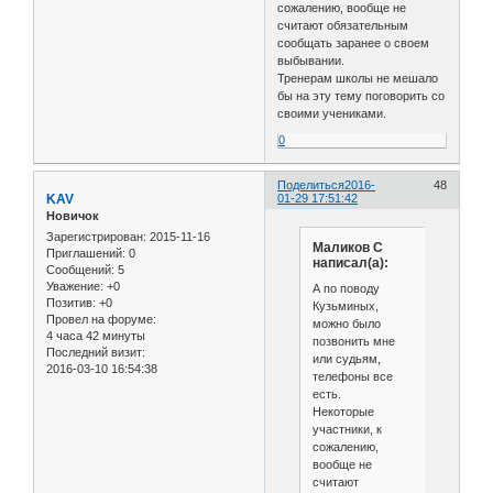
сожалению, вообще не
считают обязательным
сообщать заранее о своем
выбывании.
Тренерам школы не мешало
бы на эту тему поговорить со
своими учениками.
0
Поделиться
2016-
48
KAV
01-29 17:51:42
Новичок
Зарегистрирован
: 2015-11-16
Маликов С
Приглашений:
0
написал(а):
Сообщений:
5
Уважение:
+0
А по поводу
Позитив:
+0
Кузьминых,
Провел на форуме:
можно было
4 часа 42 минуты
позвонить мне
Последний визит:
или судьям,
2016-03-10 16:54:38
телефоны все
есть.
Некоторые
участники, к
сожалению,
вообще не
считают