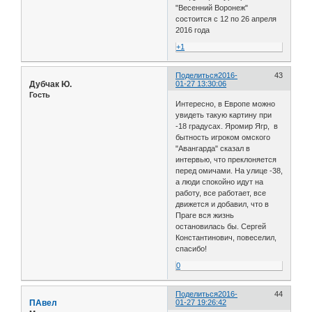
"Весенний Воронеж"
состоится с 12 по 26 апреля
2016 года
+1
Поделиться
2016-
43
Дубчак Ю.
01-27 13:30:06
Гость
Интересно, в Европе можно
увидеть такую картину при
-18 градусах. Яромир Ягр, в
бытность игроком омского
"Авангарда" сказал в
интервью, что преклоняется
перед омичами. На улице -38,
а люди спокойно идут на
работу, все работает, все
движется и добавил, что в
Праге вся жизнь
остановилась бы. Сергей
Константинович, повеселил,
спасибо!
0
Поделиться
2016-
44
ПАвел
01-27 19:26:42