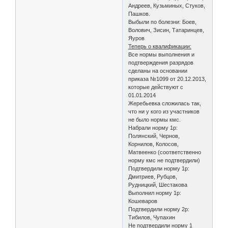
Андреев, Кузьминых, Стуков,
Пашков.
Выбыли по болезни: Боев,
Волович, Зисин, Татаринцев,
Яуров
Теперь о квалификации:
Все нормы выполнения и
подтверждения разрядов
сделаны на основании
приказа №1099 от 20.12.2013,
которые действуют с
01.01.2014
Жеребьевка сложилась так,
что ни у кого из участников
не было нормы кмс.
Набрали норму 1р:
Полянский, Чернов,
Корнилов, Колосов,
Матвеенко (соответственно
норму кмс не подтвердили)
Подтвердили норму 1р:
Дмитриев, Рубцов,
Рудницкий, Шестакова
Выполнил норму 1р:
Кошеваров
Подтвердили норму 2р:
Тибилов, Чупахин
Не подтвердили норму 1