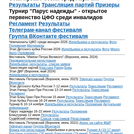
Результаты
Трансляция партий
Призеры
Турнир "Парус надежды" - открытое
первенство ЦФО среди инвалидов
Регламент
Результаты
Телеграм-канал фестиваля
Группа ВКонтакте фестиваля
Чемпионаты ЦФО среди женщин-2026
Жеребьевки и результаты
Фото
Положения
Материалы
Этап Детского кубка России-2026
Жеребьевки и результаты
Фото
Много
фото
Положение
Фестиваль "Имени Петра Великого" (Воронеж, июнь 2024)
Предварительная регистрация
Жеребьевки, результаты, списки заявок
Трансляция партий
Классика
Рапид
Блиц
Этап ДКР (Воронеж, май 2024)
Жеребьевки и результаты
Фестиваль Петровский (Воронеж, июнь 2023)
Telegram-канал
Группа
ВКонтакте
Этап Детского Кубка России 7-12 июня
Результаты
Трансляции
Регламент
Этап Рапид Гран-При России 13-14 июня
Результаты
Трансляции
Регламент
Этап Блиц Гран-При России 15 июня
Результаты
Трансляции
Регламент
Этап Кубка России 16-24 июня
Результаты
Трансляции
Регламент
Турнир Б 10-14 ноября
Жеребьевки и результаты
Положение
Актуальная
информация
Парус надежды 16-22 июня
Результаты
Положение
Блицтурнир 12 июня
Результаты
Судейский семинар
Список участников
Регистрация
Фестиваль Петровский (Воронеж, июнь 2022)
Анонс на сайте ФШР
Telegram-канал
Группа ВКонтакте
Форма для регистрации
Жеребьевки и результаты
Турнир A (10-17 июня)
Быстрые шахматы (18 июня)
Блицтурнир (19 июня)
Турнир B (20-26 июня)