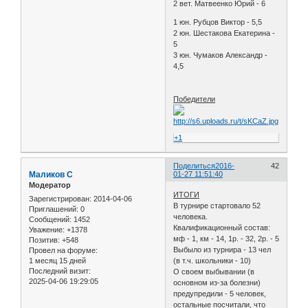
2 вет. Матвеенко Юрий - 6
1 юн. Рубцов Виктор - 5,5
2 юн. Шестакова Екатерина -
5
3 юн. Чумаков Александр -
4,5
Победители
+1
Поделиться
2016-
42
Маликов С
01-27 11:51:40
Модератор
ИТОГИ
Зарегистрирован
: 2014-04-06
В турнире стартовало 52
Приглашений:
0
человека.
Сообщений:
1452
Квалификационный состав:
Уважение:
+1378
мф - 1, км - 14, 1р. - 32, 2р. - 5
Позитив:
+548
Выбыло из турнира - 13 чел
Провел на форуме:
1 месяц 15 дней
(в т.ч. школьники - 10)
Последний визит:
О своем выбывании (в
2025-04-06 19:29:05
основном из-за болезни)
предупредили - 5 человек,
остальные посчитали, что