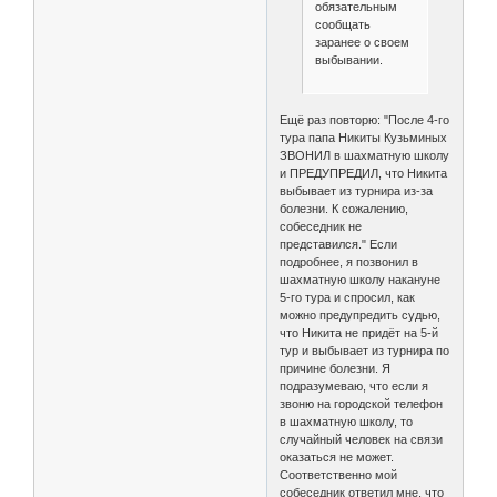
обязательным
сообщать
заранее о своем
выбывании.
Ещё раз повторю: "После 4-го
тура папа Никиты Кузьминых
ЗВОНИЛ в шахматную школу
и ПРЕДУПРЕДИЛ, что Никита
выбывает из турнира из-за
болезни. К сожалению,
собеседник не
представился." Если
подробнее, я позвонил в
шахматную школу накануне
5-го тура и спросил, как
можно предупредить судью,
что Никита не придёт на 5-й
тур и выбывает из турнира по
причине болезни. Я
подразумеваю, что если я
звоню на городской телефон
в шахматную школу, то
случайный человек на связи
оказаться не может.
Соответственно мой
собеседник ответил мне, что