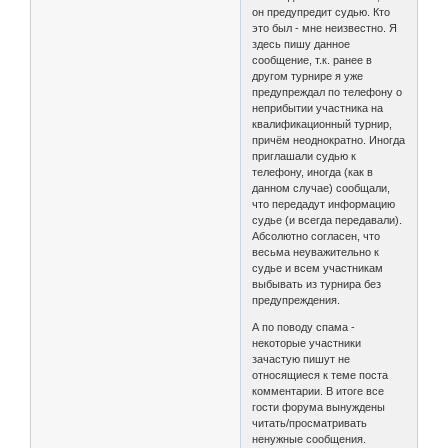
он предупредит судью. Кто
это был - мне неизвестно. Я
здесь пишу данное
сообщение, т.к. ранее в
другом турнире я уже
предупреждал по телефону о
неприбытии участника на
квалификационный турнир,
причём неоднократно. Иногда
приглашали судью к
телефону, иногда (как в
данном случае) сообщали,
что передадут информацию
судье (и всегда передавали).
Абсолютно согласен, что
весьма неуважительно к
судье и всем участникам
выбывать из турнира без
предупреждения.
А по поводу спама -
некоторые участники
зачастую пишут не
относящиеся к теме поста
комментарии. В итоге все
гости форума вынуждены
читать/просматривать
ненужные сообщения.