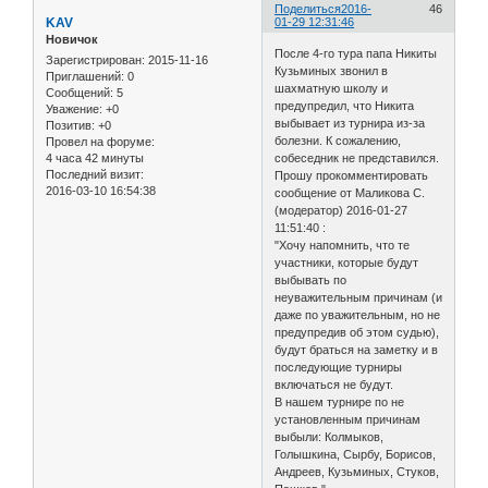
Поделиться
2016-
46
KAV
01-29 12:31:46
Новичок
После 4-го тура папа Никиты
Зарегистрирован
: 2015-11-16
Кузьминых звонил в
Приглашений:
0
шахматную школу и
Сообщений:
5
предупредил, что Никита
Уважение:
+0
выбывает из турнира из-за
Позитив:
+0
болезни. К сожалению,
Провел на форуме:
4 часа 42 минуты
собеседник не представился.
Последний визит:
Прошу прокомментировать
2016-03-10 16:54:38
сообщение от Маликова С.
(модератор) 2016-01-27
11:51:40 :
"Хочу напомнить, что те
участники, которые будут
выбывать по
неуважительным причинам (и
даже по уважительным, но не
предупредив об этом судью),
будут браться на заметку и в
последующие турниры
включаться не будут.
В нашем турнире по не
установленным причинам
выбыли: Колмыков,
Голышкина, Сырбу, Борисов,
Андреев, Кузьминых, Стуков,