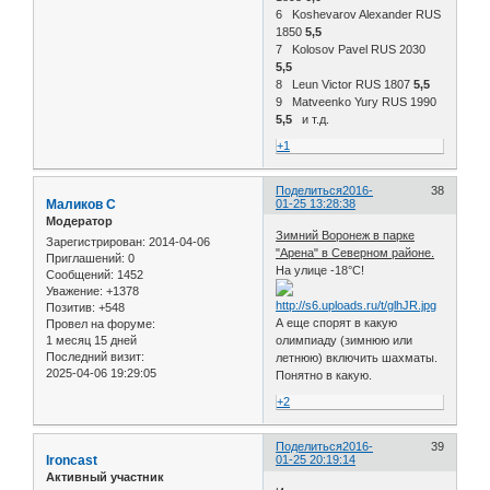
6 Koshevarov Alexander RUS
1850
5,5
7 Kolosov Pavel RUS 2030
5,5
8 Leun Victor RUS 1807
5,5
9 Matveenko Yury RUS 1990
5,5
и т.д.
+1
Поделиться
2016-
38
Маликов С
01-25 13:28:38
Модератор
Зимний Воронеж в парке
Зарегистрирован
: 2014-04-06
"Арена" в Северном районе.
Приглашений:
0
На улице -18°С!
Сообщений:
1452
Уважение:
+1378
Позитив:
+548
А еще спорят в какую
Провел на форуме:
1 месяц 15 дней
олимпиаду (зимнюю или
Последний визит:
летнюю) включить шахматы.
2025-04-06 19:29:05
Понятно в какую.
+2
Поделиться
2016-
39
Ironcast
01-25 20:19:14
Активный участник