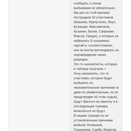
сообщать о своем
выбывании не обязательно.
Как раз по этой причине
пострадали 10 участников
(Ковалев, Корпусенко, Леун,
Кузнецов, Максименков,
Кузьмин, Белов, Сапрыкин,
Власов, Грицук), у которых не
набралось 9 сыгранных
партий и, соответственно,
они не могли претендовать на
подтверждение своих
разрядов.
Это те шахматисты, которые
в таблице получили +
Хочу напомнить, что те
участники, которые будут
выбывать по
неуважительным причинам (и
даже по уважительным, но не
предупредив об этом судью),
будут браться на заметку и в
последующие турниры
включаться не будут.
В нашем турнире по не
установленным причинам
выбыли: Колмыков,
Голышкина, Сырбу, Борисов,