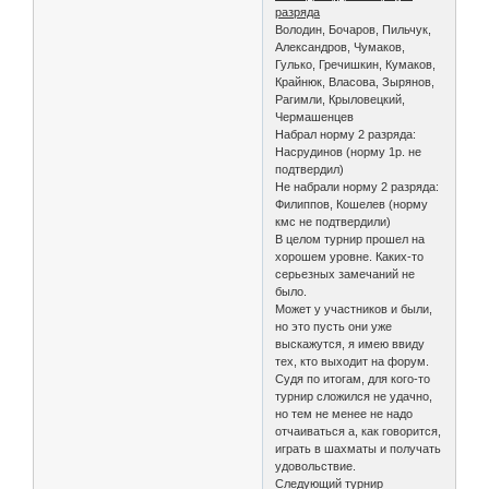
разряда
Володин, Бочаров, Пильчук,
Александров, Чумаков,
Гулько, Гречишкин, Кумаков,
Крайнюк, Власова, Зырянов,
Рагимли, Крыловецкий,
Чермашенцев
Набрал норму 2 разряда:
Насрудинов (норму 1р. не
подтвердил)
Не набрали норму 2 разряда:
Филиппов, Кошелев (норму
кмс не подтвердили)
В целом турнир прошел на
хорошем уровне. Каких-то
серьезных замечаний не
было.
Может у участников и были,
но это пусть они уже
выскажутся, я имею ввиду
тех, кто выходит на форум.
Судя по итогам, для кого-то
турнир сложился не удачно,
но тем не менее не надо
отчаиваться а, как говорится,
играть в шахматы и получать
удовольствие.
Следующий турнир