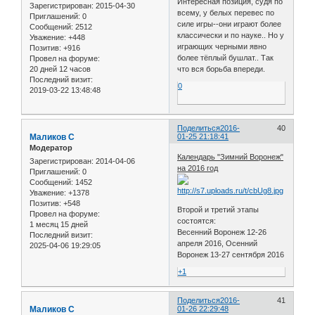
Интересная позиция, судя по
Зарегистрирован
: 2015-04-30
всему, у белых перевес по
Приглашений:
0
силе игры--они играют более
Сообщений:
2512
классически и по науке.. Но у
Уважение:
+448
играющих черными явно
Позитив:
+916
более тёплый бушлат.. Так
Провел на форуме:
20 дней 12 часов
что вся борьба впереди.
Последний визит:
0
2019-03-22 13:48:48
Поделиться
2016-
40
Маликов С
01-25 21:18:41
Модератор
Календарь "Зимний Воронеж"
Зарегистрирован
: 2014-04-06
на 2016 год
Приглашений:
0
Сообщений:
1452
Уважение:
+1378
Позитив:
+548
Второй и третий этапы
Провел на форуме:
состоятся:
1 месяц 15 дней
Весенний Воронеж 12-26
Последний визит:
апреля 2016, Осенний
2025-04-06 19:29:05
Воронеж 13-27 сентября 2016
+1
Поделиться
2016-
41
Маликов С
01-26 22:29:48