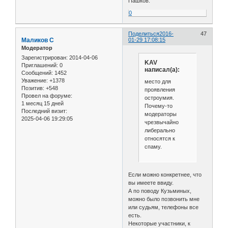
Пашков."
0
Поделиться
2016-
47
Маликов С
01-29 17:08:15
Модератор
Зарегистрирован
: 2014-04-06
KAV
Приглашений:
0
написал(а):
Сообщений:
1452
Уважение:
+1378
место для
Позитив:
+548
проявления
Провел на форуме:
остроумия.
1 месяц 15 дней
Почему-то
Последний визит:
модераторы
2025-04-06 19:29:05
чрезвычайно
либерально
относятся к
спаму.
Если можно конкретнее, что
вы имеете ввиду.
А по поводу Кузьминых,
можно было позвонить мне
или судьям, телефоны все
есть.
Некоторые участники, к