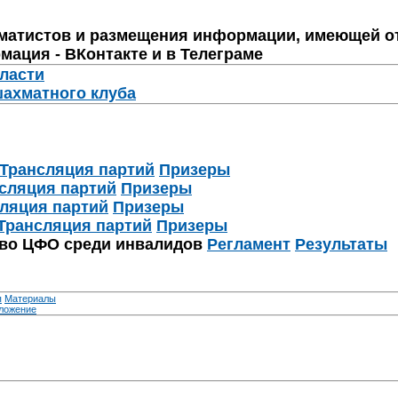
матистов и размещения информации, имеющей о
мация - ВКонтакте и в Телеграме
бласти
шахматного клуба
Трансляция партий
Призеры
сляция партий
Призеры
ляция партий
Призеры
Трансляция партий
Призеры
тво ЦФО среди инвалидов
Регламент
Результаты
я
Материалы
ложение