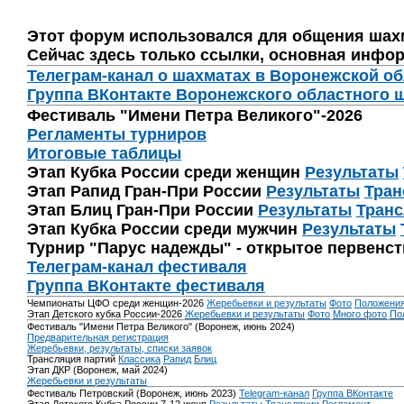
Этот форум использовался для общения шах
Сейчас здесь только ссылки, основная инфор
Телеграм-канал о шахматах в Воронежской о
Группа ВКонтакте Воронежского областного 
Фестиваль "Имени Петра Великого"-2026
Регламенты турниров
Итоговые таблицы
Этап Кубка России среди женщин
Результаты
Этап Рапид Гран-При России
Результаты
Тран
Этап Блиц Гран-При России
Результаты
Транс
Этап Кубка России среди мужчин
Результаты
Турнир "Парус надежды" - открытое первенс
Телеграм-канал фестиваля
Группа ВКонтакте фестиваля
Чемпионаты ЦФО среди женщин-2026
Жеребьевки и результаты
Фото
Положени
Этап Детского кубка России-2026
Жеребьевки и результаты
Фото
Много фото
По
Фестиваль "Имени Петра Великого" (Воронеж, июнь 2024)
Предварительная регистрация
Жеребьевки, результаты, списки заявок
Трансляция партий
Классика
Рапид
Блиц
Этап ДКР (Воронеж, май 2024)
Жеребьевки и результаты
Фестиваль Петровский (Воронеж, июнь 2023)
Telegram-канал
Группа ВКонтакте