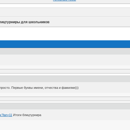
лицтурниры для школьников
просто. Первые буквы имени, отчества и фамилии)))
px?lan=11
Итоги блицтурнира