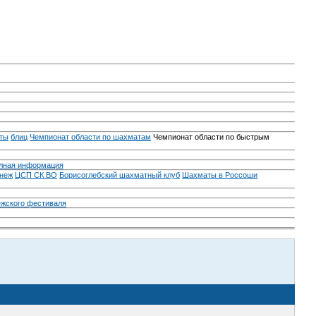
ты
блиц
Чемпионат области по шахматам
Чемпионат области по быстрым
лная информация
неж
ЦСП СК ВО
Борисоглебский шахматный клуб
Шахматы в Россоши
ежского фестиваля