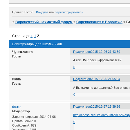
Привет, Гость!
Войдите
или
зарегистрируйтесь
.
»
Воронежский шахматный форум
»
Соревнования в Воронеже
»
Б
Страница:
«
1
2
Блицтурниры для школьников
Чунга-чанга
Поделиться
2015-12-26 21:43:39
Гость
А как ПМС расшифровывается?
0
Инна
Поделиться
2015-12-26 21:55:54
Гость
А Вы сами не догадались? Все очень 
0
dextr
Поделиться
2015-12-27 13:39:36
Модератор
http://chess-results.com/Tnr201726.as
Зарегистрирован
: 2014-04-06
Приглашений:
0
0
Сообщений:
979
Уважение:
+1108