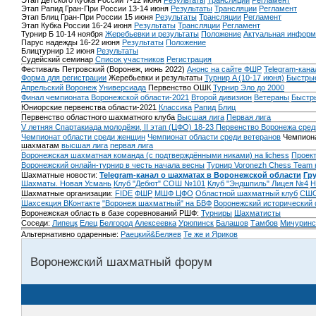
Этап Детского Кубка России 7-12 июня
Результаты
Трансляции
Регламент
Этап Рапид Гран-При России 13-14 июня
Результаты
Трансляции
Регламент
Этап Блиц Гран-При России 15 июня
Результаты
Трансляции
Регламент
Этап Кубка России 16-24 июня
Результаты
Трансляции
Регламент
Турнир Б 10-14 ноября
Жеребьевки и результаты
Положение
Актуальная информ
Парус надежды 16-22 июня
Результаты
Положение
Блицтурнир 12 июня
Результаты
Судейский семинар
Список участников
Регистрация
Фестиваль Петровский (Воронеж, июнь 2022)
Анонс на сайте ФШР
Telegram-кана
Форма для регистрации
Жеребьевки и результаты
Турнир A (10-17 июня)
Быстрые
Апрельский Воронеж
Универсиада
Первенство ОШК
Турнир Эло до 2000
Финал чемпионата Воронежской области-2021
Второй дивизион
Ветераны
Быстр
Юниорские первенства области-2021
Классика
Рапид
Блиц
Первенство областного шахматного клуба
Высшая лига
Первая лига
V летняя Спартакиада молодёжи, II этап (ЦФО) 18-23
Первенство Воронежа сред
Чемпионат области среди женщин
Чемпионат области среди ветеранов
Чемпиона
шахматам
высшая лига
первая лига
Воронежская шахматная команда (с подтверждёнными никами) на lichess
Проект
Воронежский онлайн-турнир в честь начала весны
Турнир Voronezh Chess Team 
Шахматные новости:
Telegram-канал о шахматах в Воронежской области
Гр
Шахматы. Новая Усмань
Клуб "Дебют" СОШ №101
Клуб "Эндшпиль" Лицея №4
Н
Шахматные организации:
FIDE
ФШР
МШФ ЦФО
Областной шахматный клуб
СШО
Шахсекция ВКонтакте
"Воронеж шахматный" на БВФ
Воронежский исторический
Воронежская область в базе соревнований РШФ:
Турниры
Шахматисты
Соседи:
Липецк
Елец
Белгород
Алексеевка
Урюпинск
Балашов
Тамбов
Мичуринс
Альтернативно одаренные:
Раецкий&Беляев
Те же и Яриков
Воронежский шахматный форум