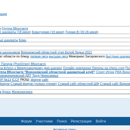
ация
л
Группа ВКонтакте
 шахматы (18 июня)
Блицтурнир (19 июня)
Турнир B (20-26 июня)
ые шахматы
Блиц
и школьников
Воронежский областной этап Белой Ладьи-2021
т области по блицу
первая лига
высшая лига
Мемориал Загоровского
быстрые шахма
 Патиум (PostOrion) ВКонтакте
на lichess к Международному дню шахмат
Онлайн-чемпионат Европы на chess.com
По
уппа ВКонтакте "Воронежский областной шахматный клуб"
Спорт-Игрок
РИА Воро
ововоронежский ДДТ
Труд-Черноземье
Р №13
ICCF
РАЗШ:
форум
сайт
 форум
Cтарый форум (только чтение)
Старый сайт областной ШФ
Старый сайт Ворон
к
Курск
Железногорск
Форум
Участники
Поиск
Регистрация
Войти
Активные темы