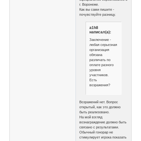
г. Воронеже.
Как вы сами пишите -
почувствуйте разницу.
a1h8
написал(а):
Заключение -
любая серьезная
организация
обязана
различать по
оплате разного
уровня
участников.
Есть
возражения?
Возражений нет. Вопрос
открытый, как это должно
быть реализовано.
На мой взгляд
вознаграждение должно быть
связано с результатами.
Обычный гонорар не
стимулирует игрока показать