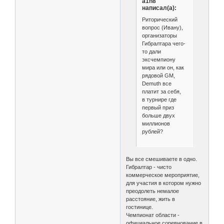
a1h8
написал(а):
Риторический
вопрос (Ивану),
организаторы
Гибралтара чего-
то дали
эксчемпиону
мира или он, как
рядовой GM,
Demuth все
платит за себя,
в турнире где
первый приз
больше двух
миллионов
рублей?
Вы все смешиваете в одно.
Гибралтар - чисто
коммерческое мероприятие,
для участия в котором нужно
преодолеть немалое
расстояние, жить в
гостинице.
Чемпионат области -
официальное соревнование в