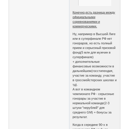
Конечно,есть разница между
официальными
соревнованиями и
коммерческими.
Ну, например в Высшей Лиге
или в суперфинале РФ нет
гонораров, но есть полный
прием и серьезный призовой
фонд(5 млн для мужчин в
суперфинале)
+ дополнительные
финансовые возможности в
дальнейшем(госстипендия,
участие за команду, участие
в гроссмейстерских школах и
тд).
А вот в командном
чемпионате РФ - серьезные
гонорары за участие в
нормальной команде(2-3
штуки "нерублей" для
среднего GM) + бонусы за
результат.
Когда в середине 90-х в