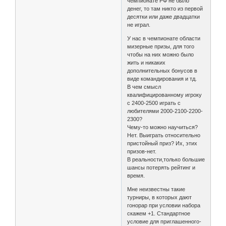
чемпионате РФ не было
денег, то там никто из первой
десятки или даже двадцатки
не играл.
У нас в чемпионате области
мизерные призы, для того
чтобы на них можно было
жить и никаких
дополнительных бонусов в
виде командирования и тд.
В чем смысл
квалифицированному игроку
с 2400-2500 играть с
любителями 2000-2100-2200-
2300?
Чему-то можно научиться?
Нет. Выиграть относительно
пристойный приз? Их, этих
призов-нет.
В реальности,только большие
шансы потерять рейтинг и
время.
Мне неизвестны такие
турниры, в которых дают
гонорар при условии набора
скажем +1. Стандартное
условие для приглашенного-