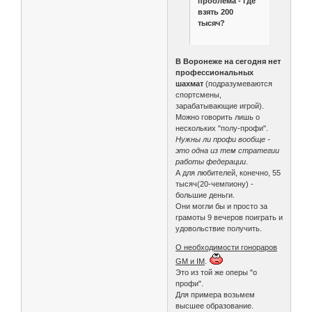
проблема - где
взять 200
тысяч?
В Воронеже на сегодня нет
профессиональных
шахмат
(подразумеваются
спортсмены,
зарабатывающие игрой).
Можно говорить лишь о
нескольких "полу-профи".
Нужны ли профи вообще -
это одна из тем стратегии
работы федерации
.
А для любителей, конечно, 55
тысяч(20-чемпиону) -
большие деньги.
Они могли бы и просто за
грамоты 9 вечеров поиграть и
удовольствие получить.
О необходимости гонораров
GM и IM
.
Это из той же оперы "о
профи".
Для примера возьмем
высшее образование.