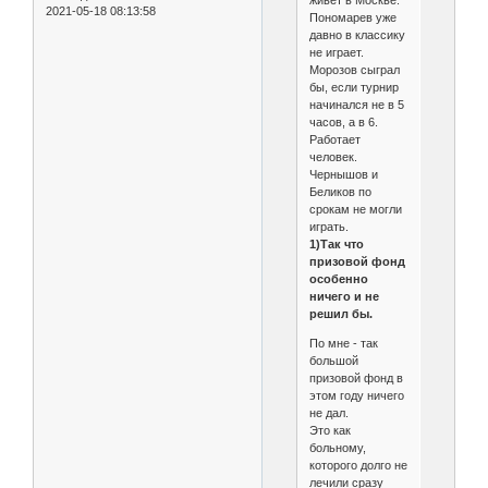
живет в Москве.
2021-05-18 08:13:58
Пономарев уже
давно в классику
не играет.
Морозов сыграл
бы, если турнир
начинался не в 5
часов, а в 6.
Работает
человек.
Чернышов и
Беликов по
срокам не могли
играть.
1)Так что
призовой фонд
особенно
ничего и не
решил бы.
По мне - так
большой
призовой фонд в
этом году ничего
не дал.
Это как
больному,
которого долго не
лечили сразу