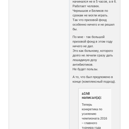
начинался не в 5 часов, а в 6.
Работает человек.
Чернышов и Беликов по
срокам не могли играть.
Так что призовой фонд
особенно ничего и не решил
бы.
По мне - так большой
призовой фонд в этом году
ничего не дал.
Это как больному, которого
долго не лечили сразу дать
лошадиную дозу
антибиотиков.
Не будет пользы.
А то, что был предложено в
конце (комплексный подход).
a1h8
написал(а):
Теперь
конкретика по
усилению
чемпионата 2016
– главного
турнира года