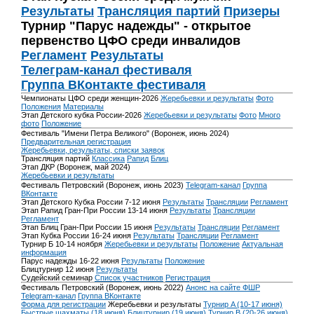
Результаты
Трансляция партий
Призеры
Турнир "Парус надежды" - открытое
первенство ЦФО среди инвалидов
Регламент
Результаты
Телеграм-канал фестиваля
Группа ВКонтакте фестиваля
Чемпионаты ЦФО среди женщин-2026
Жеребьевки и результаты
Фото
Положения
Материалы
Этап Детского кубка России-2026
Жеребьевки и результаты
Фото
Много
фото
Положение
Фестиваль "Имени Петра Великого" (Воронеж, июнь 2024)
Предварительная регистрация
Жеребьевки, результаты, списки заявок
Трансляция партий
Классика
Рапид
Блиц
Этап ДКР (Воронеж, май 2024)
Жеребьевки и результаты
Фестиваль Петровский (Воронеж, июнь 2023)
Telegram-канал
Группа
ВКонтакте
Этап Детского Кубка России 7-12 июня
Результаты
Трансляции
Регламент
Этап Рапид Гран-При России 13-14 июня
Результаты
Трансляции
Регламент
Этап Блиц Гран-При России 15 июня
Результаты
Трансляции
Регламент
Этап Кубка России 16-24 июня
Результаты
Трансляции
Регламент
Турнир Б 10-14 ноября
Жеребьевки и результаты
Положение
Актуальная
информация
Парус надежды 16-22 июня
Результаты
Положение
Блицтурнир 12 июня
Результаты
Судейский семинар
Список участников
Регистрация
Фестиваль Петровский (Воронеж, июнь 2022)
Анонс на сайте ФШР
Telegram-канал
Группа ВКонтакте
Форма для регистрации
Жеребьевки и результаты
Турнир A (10-17 июня)
Быстрые шахматы (18 июня)
Блицтурнир (19 июня)
Турнир B (20-26 июня)