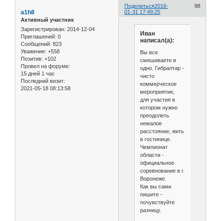
Поделиться
2016-
98
a1h8
01-31 17:49:25
Активный участник
Зарегистрирован
: 2014-12-04
Иван
Приглашений:
0
написал(а):
Сообщений:
823
Уважение:
+558
Вы все
Позитив:
+102
смешиваете в
Провел на форуме:
одно. Гибралтар -
15 дней 1 час
чисто
Последний визит:
коммерческое
2021-05-18 08:13:58
мероприятие,
для участия в
котором нужно
преодолеть
немалое
расстояние, жить
в гостинице.
Чемпионат
области -
официальное
соревнование в г.
Воронеже.
Как вы сами
пишите -
почувствуйте
разницу.