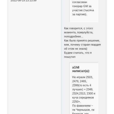
2022-08-15 23:13:59
согласован
гонорар GM за
участие (тысяча
за партию).
Как говорится, с этого
момента, пожалуйста,
поподробнее...
Как было принято решение,
кем, почему старая гвардия
об этом не знала)
Будем считать, что я
пошутил
a1h8
написал(а):
Не играли 2503,
2479, 2465,
2399(то есть 4
лучших) + 2349,
2324,2313, 2300 и
куча середняков
2250+.
По фамилиям –
гм Чернышов, гм
Беликов, мм