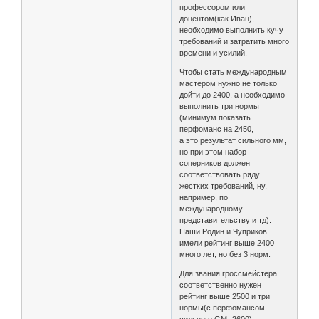
профессором или
доцентом(как Иван),
необходимо выполнить кучу
требований и затратить много
времени и усилий.
Чтобы стать международным
мастером нужно не только
дойти до 2400, а необходимо
выполнить три нормы
(минимум показать
перфоманс на 2450,
а это результат сильного мм,
но при этом набор
соперников должен
соответствовать ряду
жестких требований, ну,
например, по
международному
представительству и тд).
Наши Родин и Чуприков
имели рейтинг выше 2400
много лет, но без 3 норм.
Для звания гроссмейстера
соответственно нужен
рейтинг выше 2500 и три
нормы(с перфомансом
сильного GM -2600).