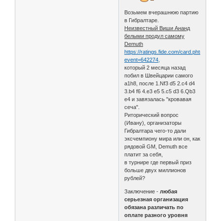
Возьмем вчерашнюю партию
в Гибралтаре.
Неизвестный Виши Ананд
белыми продул самому
Demuth
https://ratings.fide.com/card.phtml?
event=642274,
который 2 месяца назад
побил в Швейцарии самого
a1h8, после 1.Nf3 d5 2.c4 d4
3.b4 f6 4.e3 e5 5.c5 d3 6.Qb3
e4 и завязалась "кровавая
сеча".
Риторический вопрос
(Ивану), организаторы
Гибралтара чего-то дали
эксчемпиону мира или он, как
рядовой GM, Demuth все
платит за себя,
в турнире где первый приз
больше двух миллионов
рублей?
Заключение -
любая
серьезная организация
обязана различать по
оплате разного уровня