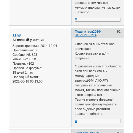
виноват в том что нет
женских шахмат, нет мужских
шахмат?
0
Поделиться
2016-
92
a1h8
01-29 21:21:14
Активный участник
Спасибо за внимательное
Зарегистрирован
: 2014-12-04
прочтение.
Приглашений:
0
Косяки (ссылки и др) -
Сообщений:
823
поправил.
Уважение:
+558
Позитив:
+102
О развитии шахмат в области
Провел на форуме:
a1h8 при всех его 4-х
15 дней 1 час
международных
Последний визит:
званиях(GM,IA,IO,FT)
2021-05-18 08:13:58
говорить категорично не
может, так как полного знания
этого вопроса нет.
Тем не менее в феврале
планирую сформулировать
свое видение развития
шахмат в области.
0
Поделиться
2016-
93