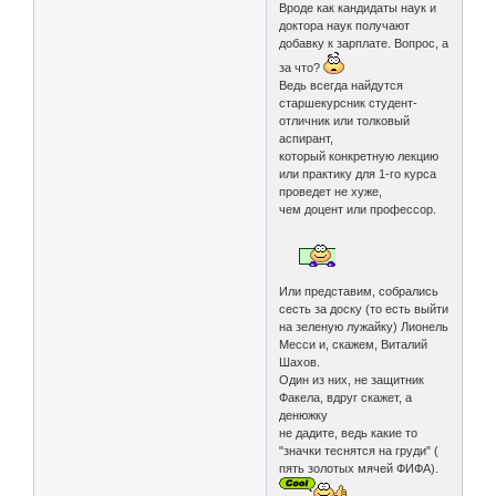
Вроде как кандидаты наук и
доктора наук получают
добавку к зарплате. Вопрос, а
за что?
Ведь всегда найдутся
старшекурсник студент-
отличник или толковый
аспирант,
который конкретную лекцию
или практику для 1-го курса
проведет не хуже,
чем доцент или профессор.
Или представим, собрались
сесть за доску (то есть выйти
на зеленую лужайку) Лионель
Месси и, скажем, Виталий
Шахов.
Один из них, не защитник
Факела, вдруг скажет, а
денюжку
не дадите, ведь какие то
"значки теснятся на груди" (
пять золотых мячей ФИФА).