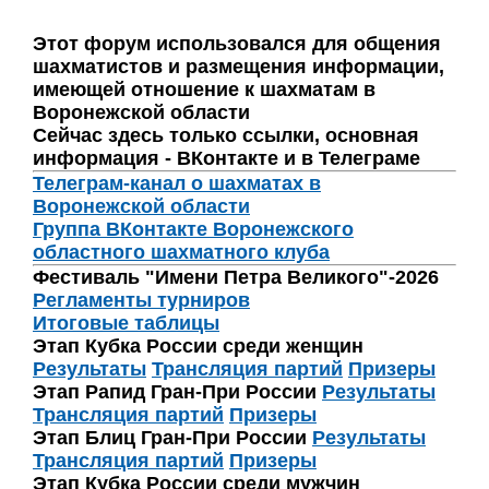
Этот форум использовался для общения
шахматистов и размещения информации,
имеющей отношение к шахматам в
Воронежской области
Сейчас здесь только ссылки, основная
информация - ВКонтакте и в Телеграме
Телеграм-канал о шахматах в
Воронежской области
Группа ВКонтакте Воронежского
областного шахматного клуба
Фестиваль "Имени Петра Великого"-2026
Регламенты турниров
Итоговые таблицы
Этап Кубка России среди женщин
Результаты
Трансляция партий
Призеры
Этап Рапид Гран-При России
Результаты
Трансляция партий
Призеры
Этап Блиц Гран-При России
Результаты
Трансляция партий
Призеры
Этап Кубка России среди мужчин