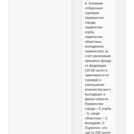
6. Усиление
отборочных
турниров
(первенство
города,
первенство
клуба,
первенство
областных,
молодежное
первенство) за
счет увеличения
призового фонда
от федерации
(10-20 тысяч в
зависимости от
турнира) и
уменьшение
количества мест,
выходящих в
финал области.
Первенство
города – 5, клуба
- 5, среди
областных – 3,
молодежи -2.
Оценочно, это
где-то 200 тысяч