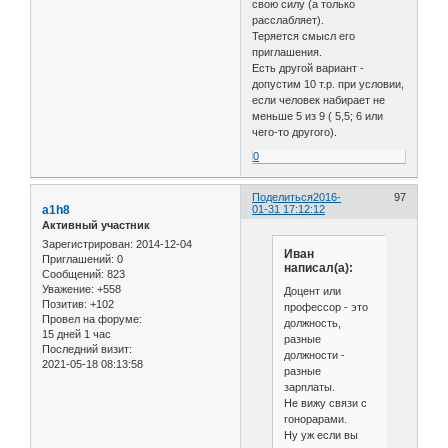
свою силу (а только
расслабляет).
Теряется смысл его
приглашения.
Есть другой вариант -
допустим 10 т.р. при условии,
если человек набирает не
меньше 5 из 9 ( 5,5; 6 или
чего-то другого).
0
Поделиться
2016-
97
a1h8
01-31 17:12:12
Активный участник
Зарегистрирован
: 2014-12-04
Иван
Приглашений:
0
написал(а):
Сообщений:
823
Уважение:
+558
Доцент или
Позитив:
+102
профессор - это
Провел на форуме:
должность,
15 дней 1 час
разные
Последний визит:
должности -
2021-05-18 08:13:58
разные
зарплаты.
Не вижу связи с
гонорарами.
Ну уж если вы