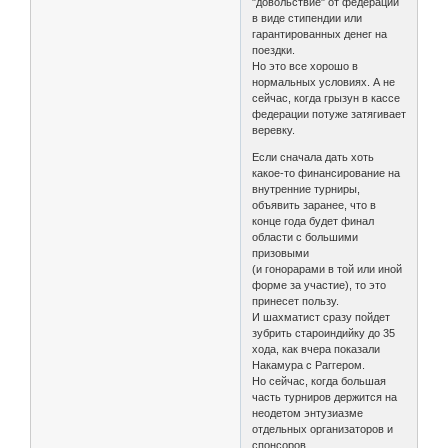
"довольствие" от федерации
в виде стипендии или
гарантированных денег на
поездки.
Но это все хорошо в
нормальных условиях. А не
сейчас, когда грызун в кассе
федерации потуже затягивает
веревку.
Если сначала дать хоть
какое-то финансирование на
внутренние турниры,
объявить заранее, что в
конце года будет финал
области с большими
призовыми
(и гонорарами в той или иной
форме за участие), то это
принесет пользу.
И шахматист сразу пойдет
зубрить староиндийку до 35
хода, как вчера показали
Накамура с Раггером.
Но сейчас, когда большая
часть турниров держится на
неодетом энтузиазме
отдельных организаторов и
спонсоров