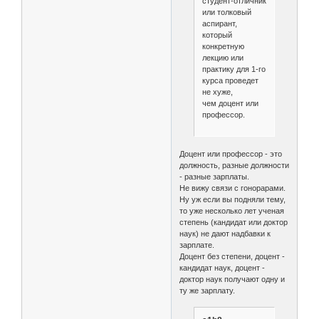
студент-отличник
или толковый
аспирант,
который
конкретную
лекцию или
практику для 1-го
курса проведет
не хуже,
чем доцент или
профессор.
Доцент или профессор - это
должность, разные должности
- разные зарплаты.
Не вижу связи с гонорарами.
Ну уж если вы подняли тему,
то уже несколько лет ученая
степень (кандидат или доктор
наук) не дают надбавки к
зарплате.
Доцент без степени, доцент -
кандидат наук, доцент -
доктор наук получают одну и
ту же зарплату.