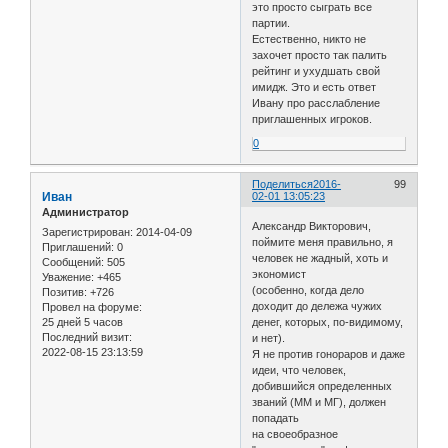
это просто сыграть все
партии.
Естественно, никто не
захочет просто так палить
рейтинг и ухудшать свой
имидж. Это и есть ответ
Ивану про расслабление
приглашенных игроков.
0
Поделиться
2016-
99
Иван
02-01 13:05:23
Администратор
Александр Викторович,
Зарегистрирован
: 2014-04-09
поймите меня правильно, я
Приглашений:
0
человек не жадный, хоть и
Сообщений:
505
экономист
Уважение:
+465
(особенно, когда дело
Позитив:
+726
доходит до дележа чужих
Провел на форуме:
25 дней 5 часов
денег, которых, по-видимому,
Последний визит:
и нет).
2022-08-15 23:13:59
Я не против гонораров и даже
идеи, что человек,
добившийся определенных
званий (ММ и МГ), должен
попадать
на своеобразное