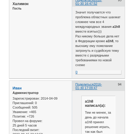
Халимон
01-30 16:47:52
Гость
Значит получается что
проблема областных шахмат
сложнее чем все 4
международных звания
a1h8
вместе взятых)))
Раз никому больше дела нет
в Федерации кроме
a1h8
, то
выскажу ему пожелание
затронуть и судейскую тему
вместе с разрядными
требованиями по новой
схеме
0
Поделиться
2016-
94
Иван
01-30 17:09:47
Администратор
Зарегистрирован
: 2014-04-09
a1h8
Приглашений:
0
написал(а):
Сообщений:
505
Уважение:
+465
Тем не менее, за
Позитив:
+726
день до начала
Провел на форуме:
a1h8 принял
25 дней 5 часов
решение играть,
Последний визит:
так как был