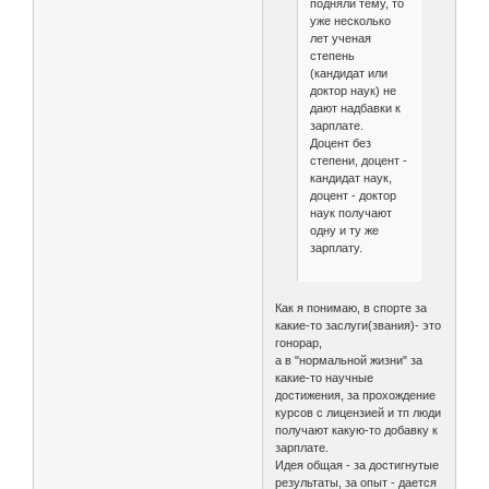
подняли тему, то
уже несколько
лет ученая
степень
(кандидат или
доктор наук) не
дают надбавки к
зарплате.
Доцент без
степени, доцент -
кандидат наук,
доцент - доктор
наук получают
одну и ту же
зарплату.
Как я понимаю, в спорте за
какие-то заслуги(звания)- это
гонорар,
а в "нормальной жизни" за
какие-то научные
достижения, за прохождение
курсов с лицензией и тп люди
получают какую-то добавку к
зарплате.
Идея общая - за достигнутые
результаты, за опыт - дается