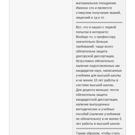
материальное поощрение.
Именно это и является
стимулом получения званий,
лицензий и тд и тп.
================================
Вот, что я нашел с первой
попытки в интернете:
Вообще-то, к профессору
значительно больше
требований: чаще всего
обязательна защита
докторской диссертации,
безусловно обязательно
наличие подготовленных им
кандидатов наук, написанные
учебники для высшей школы
и не менее 10 лет работы в
системе высшей школы.
Для доцента меньше: почти
обязательна защита
кандидатской диссертации,
наличие выпущенных
методических и учебных
пособий (наличие учебников
не обязательно) и не менее 5
лет работы в высшей школе.
================================
Таким образом, чтобы стать