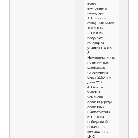
всего
внутреннего
календаря.
1. Призовой
фонд – минимум
100 тысяч
2. Гм и мм
получают
гонорар за
участие (10 и 5)
3.
Немногочисленная,
но приличная
швейцарка
(ограничение
снизу 2150 или
даже 2200)
4. Оплата
участия
чемпиона
области (среди
областных
шахматистов)
5. Пятерка
победителей
попадает в
команду и на
ЦФО