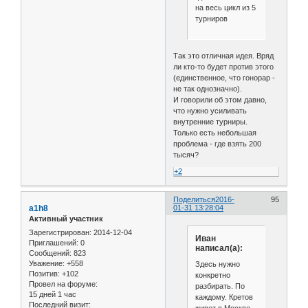
на весь цикл из 5
турниров
Так это отличная идея. Вряд
ли кто-то будет против этого
(единственное, что гонорар -
не так однозначно).
И говорили об этом давно,
что нужно усиливать
внутренние турниры.
Только есть небольшая
проблема - где взять 200
тысяч?
+2
Поделиться
2016-
95
a1h8
01-31 13:28:04
Активный участник
Зарегистрирован
: 2014-12-04
Иван
Приглашений:
0
написал(а):
Сообщений:
823
Уважение:
+558
Здесь нужно
Позитив:
+102
конкретно
Провел на форуме:
разбирать. По
15 дней 1 час
каждому. Кретов
Последний визит: