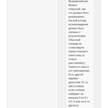
Возражений нет.
Вопрос
открытый, как
это должно быть
реализовано.
На мой взгляд
вознаграждение
должно быть
связано с
результатами.
Обычный
гонорар не
стимулирует
игрока показать
свою силу (а
только
расслабляет).
Теряется смысл
его приглашения.
Есть другой
вариант -
допустим 10 т.р.
при условии,
если человек
набирает не
меньше 5 из 9 (
5,5; 6 или чего-то
другого).