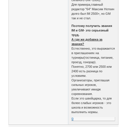
Для примера,главный
редактор "64" Максим Ноткин
долго был IM 2500+, но GM
так и не стал.
Поэтому получить звания
IM и GM- это серьезный
труд.
А где же добавка за
звания?
Естественно, это выражается
в приглашениях на
турниры(гостиница, питание,
проезд, гонорар).
Понятно, 2700 или 2500 или
2400 есть разница по
условиям.
Организаторы, приглашая
сильных игроков,
увеличивают имидж
соревнования.
Если это швейцарка, то для
более слабых игроков - это
школа и возможность
выполнить нормы.
0