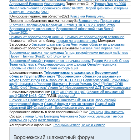
Апрельский Воронеж
Универсиада
Первенство ОШК
Турнир Эло до 2000
Финал чемпионата Воронежской области-2021
Второй дивизион
Ветераны
Быстрые шахматы
Блиц
Юниорские первенства области-2021
Классика
Рапид
Блиц
Первенство областного шахматного клуба
Высшая лига
Первая лига
V летняя Спартакиада молодёжи, II этап (ЦФО) 18-23
Первенство
Воронежа среди школьников
Воронежский областной этап Белой
Ладьи-2021
Чемпионат области среди женщин
Чемпионат области среди ветеранов
Чемпионат области по блицу
первая лига
высшая лига
Мемориал
Загоровского
быстрые шахматы
блиц
Чемпионат области по шахматам
Чемпионат области по быстрым шахматам
высшая лига
первая лига
Воронежская шахматная команда (с подтверждёнными никами) на lichess
Проект Патиум (PostOrion) ВКонтакте
Воронежский онлайн-турнир в честь начала весны
Турнир Voronezh Chess
Team на lichess к Международному дню шахмат
Онлайн-чемпионат
Европы на chess.com
Полная информация
Шахматные новости:
Telegram-канал о шахматах в Воронежской
области
Группа ВКонтакте "Воронежский областной шахматный
клуб"
Спорт-Игрок
РИА Воронеж
ЦСП СК ВО
Борисоглебский шахматный
клуб
Шахматы в Россоши
Шахматы. Новая Усмань
Клуб "Дебют" СОШ
№101
Клуб "Эндшпиль" Лицея №4
Нововоронежский ДДТ
Труд-Черноземье
Шахматные организации:
FIDE
ФШР
МШФ ЦФО
Областной шахматный
клуб
СШОР №13
ICCF
РАЗШ:
форум
сайт
Шахсекция ВКонтакте
"Воронеж шахматный" на БВФ
Воронежский
исторический форум
Cтарый форум (только чтение)
Старый сайт
областной ШФ
Старый сайт Воронежского фестиваля
Воронежская область в базе соревнований РШФ:
Турниры
Шахматисты
Соседи:
Липецк
Елец
Белгород
Алексеевка
Урюпинск
Балашов
Тамбов
Мичуринск
Курск
Железногорск
Альтернативно одаренные:
Раецкий&Беляев
Те же и Яриков
Воронежский шахматный форум