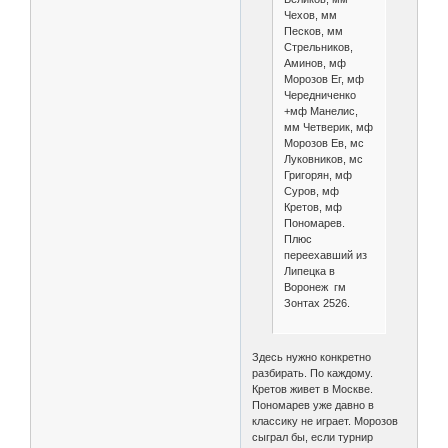
Чехов, мм
Песков, мм
Стрельников,
Аминов, мф
Морозов Ег, мф
Чередниченко
+мф Манелис,
мм Четверик, мф
Морозов Ев, мс
Луковников, мc
Григорян, мф
Суров, мф
Кретов, мф
Пономарев.
Плюс
переехавший из
Липецка в
Воронеж гм
Зонтах 2526.
Здесь нужно конкретно
разбирать. По каждому.
Кретов живет в Москве.
Пономарев уже давно в
классику не играет. Морозов
сыграл бы, если турнир