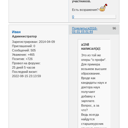
участников.
Есть возражения?
0
Поделиться
2016-
96
Иван
01-31 15:31:44
Администратор
Зарегистрирован
: 2014-04-09
a1h8
Приглашений:
0
написал(а):
Сообщений:
505
Уважение:
+465
Это из той же
Позитив:
+726
оперы "о профи".
Провел на форуме:
Для примера
25 дней 5 часов
возьмем высшее
Последний визит:
образование.
2022-08-15 23:13:59
Вроде как
кандидаты наук и
доктора наук
получают
добавку к
зарплате.
Вопрос, а за
что?
Ведь всегда
найдутся
старшекурсник