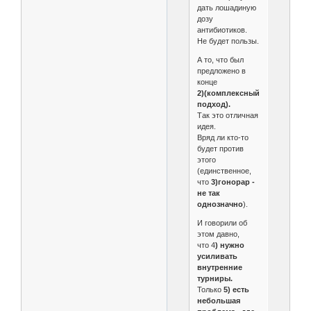
дать лошадиную
дозу
антибиотиков.
Не будет пользы.
А то, что был
предложено в
конце
2)(комплексный
подход).
Так это отличная
идея.
Вряд ли кто-то
будет против
этого
(единственное,
что
3)гонорар -
не так
однозначно
).
И говорили об
этом давно,
что 4
) нужно
усиливать
внутренние
турниры.
Только
5) есть
небольшая