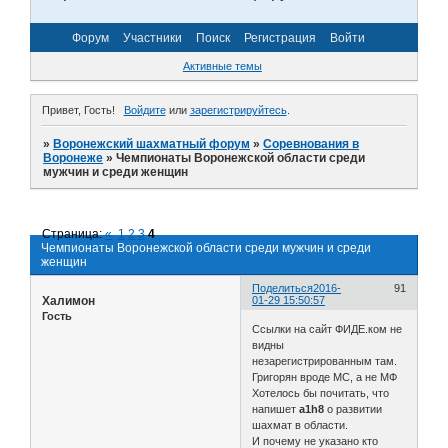
Форум
Участники
Поиск
Регистрация
Войти
Активные темы
Привет, Гость!
Войдите
или
зарегистрируйтесь
.
»
Воронежский шахматный форум
»
Соревнования в
Воронеже
»
Чемпионаты Воронежской области среди
мужчин и среди женщин
Страница:
«
1
2
3
4
Чемпионаты Воронежской области среди мужчин и среди
женщин
Поделиться
2016-
91
Халимон
01-29 15:50:57
Гость
Ссылки на сайт ФИДЕ.ком не
видны
незарегистрированным там.
Григорян вроде МС, а не МФ
Хотелось бы почитать, что
напишет
a1h8
о развитии
шахмат в области.
И почему не указано кто