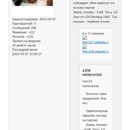
совпадает. Мне кажется это
основа партии
Stalne, Kristian - Feiff, Terry 1/2
Swe-ch U20 Borlang 1992. Так
Зарегистрирован
: 2014-04-07
сказать - первоисточник.
Приглашений:
0
Сообщений:
296
Уважение:
+112
6 и 7 страница
Позитив:
+126
Провел на форуме:
20 дней 6 часов
Последний визит:
2024-03-07 15:50:17
a1h8
написал(а):
horn74
написал(а):
Конечно сами
придумали. Или
нет.
Удивительным
образом похожа
на партию
Stalne, Kristian
- Feiff, Terry 1/2