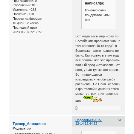
Приглашений:
0
написал(а):
Сообщений:
815
Уважение:
+283
Конечно сами
Позитив:
+110
придумали. Или
Провел на форуме:
нет.
10 дней 12 часов
Последний визит:
2023-06-07 22:53:51
Вот когда весь мир играл по
Софийским правилам "ничья
только после 40-го хода", в
Воронеже такого правила не
было. Как только в этом году
все поняли, что это правило-
полный бред и отказались от
него, у нас тут же его ввели..
Вот и приходится
извращаться, чтобы рыбу
расписать. Но Саня- человек
с фантазией и даже из этого
может устроить интересное
шоу
0
Поделиться
2015-
51
Тренер_блондинок
12-14 12:44:32
Модератор
Зарегистрирован
: 2014-04-15