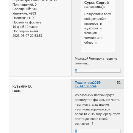
Суров Сергей
Приглашений:
0
написал(а):
Сообщений:
815
Уважение:
+283
Поздравляю всех
Позитив:
+110
победителей и
Провел на форуме:
призеров в
10 дней 12 часов
мужском и
Последний визит:
женском
2023-06-07 22:53:51
чемпионате
области
Мужской Чемпионат еще не
окончен..
0
Поделиться
2015-
52
Кузьмин В.
12-14 13:05:44
Гость
Из скольких партий будет
проводится финальная часть
чемпиомата за звание
чемпиона воронежской
области 2015 года среди трех
претендентов и какой
регламент ?
0