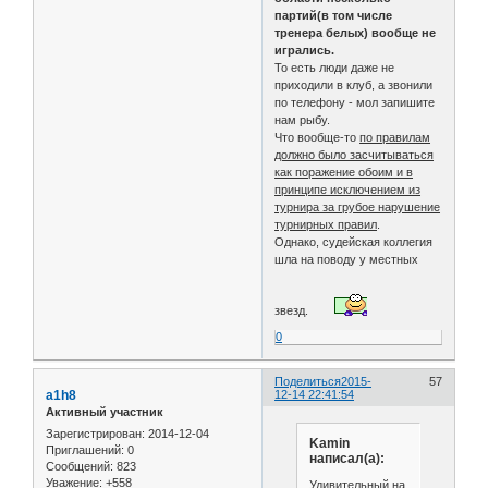
партий(в том числе
тренера белых) вообще не
игрались.
То есть люди даже не
приходили в клуб, а звонили
по телефону - мол запишите
нам рыбу.
Что вообще-то
по правилам
должно было засчитываться
как поражение обоим и в
принципе исключением из
турнира за грубое нарушение
турнирных правил
.
Однако, судейская коллегия
шла на поводу у местных
звезд.
0
Поделиться
2015-
57
a1h8
12-14 22:41:54
Активный участник
Зарегистрирован
: 2014-12-04
Kamin
Приглашений:
0
написал(а):
Сообщений:
823
Уважение:
+558
Удивительный на