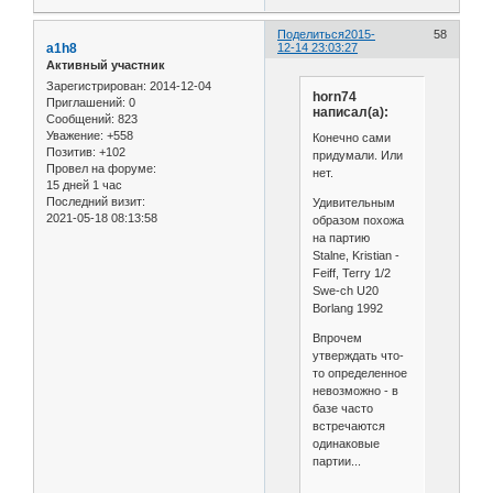
Поделиться
2015-
58
a1h8
12-14 23:03:27
Активный участник
Зарегистрирован
: 2014-12-04
horn74
Приглашений:
0
написал(а):
Сообщений:
823
Уважение:
+558
Конечно сами
Позитив:
+102
придумали. Или
Провел на форуме:
нет.
15 дней 1 час
Последний визит:
Удивительным
2021-05-18 08:13:58
образом похожа
на партию
Stalne, Kristian -
Feiff, Terry 1/2
Swe-ch U20
Borlang 1992
Впрочем
утверждать что-
то определенное
невозможно - в
базе часто
встречаются
одинаковые
партии...