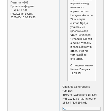
Позитив:
+102
первый взгляд
Провел на форуме:
момент из
15 дней 1 час
партии Костин-
Последний визит:
Раецкий. Алексей
2021-05-18 08:13:58
24-м ходом
сыграл Ng1, а
уважаемый
гроссмейстер
этого не увидел.
Чудовищный ляп
с одной стороны
и барский жест в
ответ. Нет ли
там какой-то
опечатки?
Отредактировано
Kamin (Сегодня
11:55:15)
Спасибо за интерес к
турниру.
Вместо набранного 18. Ne4
Nd5 19.Nc3 в партии было
18.Nc4 Nd5 19.Ne3.
+1