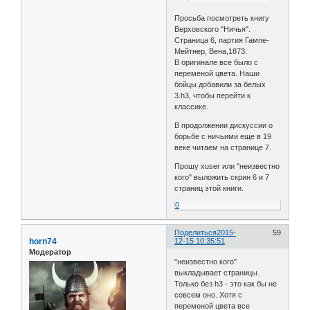
Просьба посмотреть книгу
Верховского "Ничья".
Страница 6, партия Гампе-
Мейтнер, Вена,1873.
В оригинале все было с
переменой цвета. Наши
бойцы добавили за белых
3.h3, чтобы перейти к
классике.
В продолжении дискуссии о
борьбе с ничьими еще в 19
веке читаем на странице 7.
Прошу xuser или "неизвестно
кого" выложить скрин 6 и 7
страниц этой книги.
0
Поделиться
2015-
59
horn74
12-15 10:35:51
Модератор
"неизвестно кого"
выкладывает страницы.
Только без h3 - это как бы не
совсем оно. Хотя с
переменой цвета все