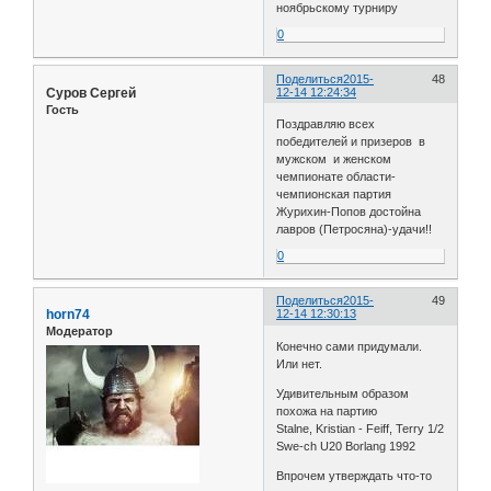
ноябрьскому турниру
0
Поделиться
2015-
48
Суров Сергей
12-14 12:24:34
Гость
Поздравляю всех
победителей и призеров в
мужском и женском
чемпионате области-
чемпионская партия
Журихин-Попов достойна
лавров (Петросяна)-удачи!!
0
Поделиться
2015-
49
horn74
12-14 12:30:13
Модератор
Конечно сами придумали.
Или нет.
Удивительным образом
похожа на партию
Stalne, Kristian - Feiff, Terry 1/2
Swe-ch U20 Borlang 1992
Впрочем утверждать что-то