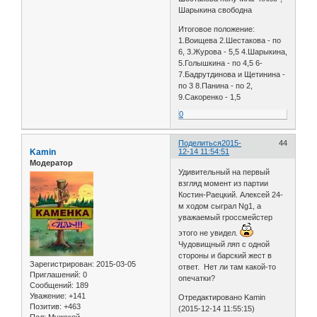
Шарыкина свободна
Итоговое положение:
1.Воищева 2.Шестакова - по
6, 3.Журова - 5,5 4.Шарыкина,
5.Голышкина - по 4,5 6-
7.Бадрутдинова и Щетинина -
по 3 8.Панина - по 2,
9.Сакоренко - 1,5
0
Поделиться
2015-
44
Kamin
12-14 11:54:51
Модератор
Удивительный на первый
взгляд момент из партии
Костин-Раецкий. Алексей 24-
м ходом сыграл Ng1, а
уважаемый гроссмейстер
этого не увидел.
Чудовищный ляп с одной
стороны и барский жест в
Зарегистрирован
: 2015-03-05
ответ. Нет ли там какой-то
Приглашений:
0
опечатки?
Сообщений:
189
Уважение:
+141
Отредактировано Kamin
Позитив:
+463
(2015-12-14 11:55:15)