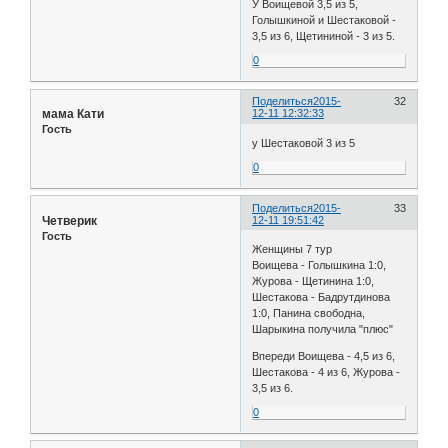
У Воищевой 3,5 из 5,
Голышкиной и Шестаковой -
3,5 из 6, Щетининой - 3 из 5.
0
Поделиться
2015-
32
мама Кати
12-11 12:32:33
Гость
у Шестаковой 3 из 5
0
Поделиться
2015-
33
Четверик
12-11 19:51:42
Гость
Женщины 7 тур
Воищева - Голышкина 1:0,
Журова - Щетинина 1:0,
Шестакова - Бадрутдинова
1:0, Панина свободна,
Шарыкина получила "плюс"
Впереди Воищева - 4,5 из 6,
Шестакова - 4 из 6, Журова -
3,5 из 6.
0