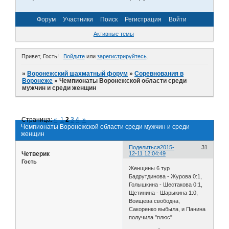
Форум
Участники
Поиск
Регистрация
Войти
Активные темы
Привет, Гость!
Войдите
или
зарегистрируйтесь
.
»
Воронежский шахматный форум
»
Соревнования в
Воронеже
»
Чемпионаты Воронежской области среди
мужчин и среди женщин
Страница:
«
1
2
3
4
»
Чемпионаты Воронежской области среди мужчин и среди
женщин
Поделиться
2015-
31
Четверик
12-11 12:04:49
Гость
Женщины 6 тур
Бадрутдинова - Журова 0:1,
Голышкина - Шестакова 0:1,
Щетинина - Шарыкина 1:0,
Воищева свободна,
Сакоренко выбыла, и Панина
получила "плюс"