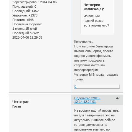
Зарегистрирован
: 2014-04-06
Четверик
Приглашений:
0
написал(а):
Сообщений:
1452
Уважение:
+1378
Из восьми
Позитив:
+548
партий разве
Провел на форуме:
есть норма кмс?
1 месяц 15 дней
Последний визит:
2025-04-06 19:29:05
Конечно нет.
Но у него уже была вроде
выполнена норма, просто
еще не успел оформить,
поэтому проходил в
стартовом листе как
перворазрядник.
Четверик М.В. может сказать
точно.
0
Поделиться
2015-
47
Четверик
12-14 12:24:01
Гость
Из восьми партий нормы нет,
но для Татаринцева это не
актуально. В школе сейчас
готовят документы на
присвоение ему кмс по