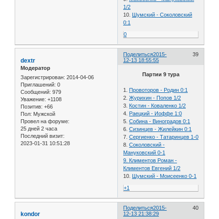
1/2
10.
Шумский - Соколовский
0:1
0
Поделиться
2015-
39
dextr
12-13 18:55:55
Модератор
Партии 9 тура
Зарегистрирован
: 2014-04-06
Приглашений:
0
1.
Провоторов - Родин 0:1
Сообщений:
979
2.
Журихин - Попов 1/2
Уважение:
+1108
3.
Костин - Коваленко 1/2
Позитив:
+66
4.
Раецкий - Иоффе 1:0
Пол:
Мужской
Провел на форуме:
5.
Собина - Виноградов 0:1
25 дней 2 часа
6.
Сизинцев - Жилейкин 0:1
Последний визит:
7.
Сергиенко - Татаринцев 1-0
2023-01-31 10:51:28
8.
Соколовский -
Мануковский 0-1
9. Климентов Роман -
Климентов Евгений 1/2
10.
Шумский - Моисеенко 0-1
+1
Поделиться
2015-
40
kondor
12-13 21:38:29