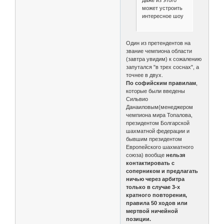
может устроить
интересное шоу
Один из претендентов на
звание чемпиона области
(завтра увидим) к сожалению
запутался "в трех соснах", а
точнее в двух.
По софийским правилам
,
которые были введены
Сильвио
Данаиловым(менеджером
чемпиона мира Топалова,
президентом Болгарской
шахматной федерации и
бывшим президентом
Европейского шахматного
союза) вообще
нельзя
контактировать с
соперником и предлагать
ничью через арбитра
только в случае 3-х
кратного повторения,
правила 50 ходов или
мертвой ничейной
позиции.