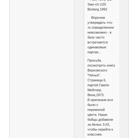
Swe-ch U20
Borlang 1992
Впрочем
утверждать что-
то определенное
невозможно - в
базе часто
встречаются
одинаковые
партии...
Просьба
посмотреть книгу
Верховского
"Ничья".
Страница 6,
партия Гампе-
Мейтнер,
Вена,1873.
В оригинале все
было с
переменой
цвета. Наши
бойцы добавили
за белых 3.h3,
чтобы перейти к
классике.