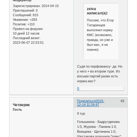
Зарегистрирован
: 2014-04-15
zeiva
Приглашений:
0
написал(а):
Сообщений:
815
Уважение:
+283
Похоже, что Егор
Позитив:
+110
Татаринцев
Провел на форуме:
выполнил норму
10 дней 12 часов
КМС (возможно,
Последний визит:
правда, он уже и
2023-06-07 22:53:51
был кмс, я не
помню).
Судя по перфомансу- да. Но
у него + во втором туре. Из
восьми партий разве есть
норма кмс?
0
Поделиться
2015-
43
Четверик
12-14 11:34:47
Гость
9 тур
Голышкина - Бадрутдинова
1:0, Журова - Панина 1:0,
Воищева - Щетинина 1:0,
Шестакова получила "плюс",