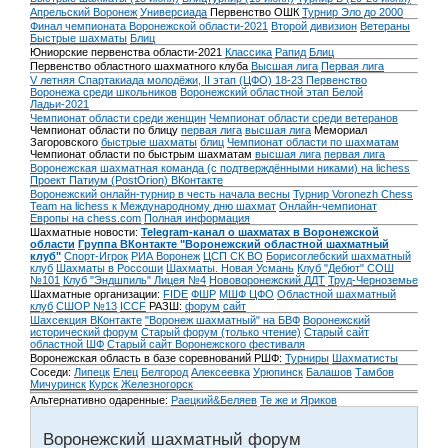
Апрельский Воронеж
Универсиада
Первенство ОШК
Турнир Эло до 2000
Финал чемпионата Воронежской области-2021
Второй дивизион
Ветераны
Быстрые шахматы
Блиц
Юниорские первенства области-2021
Классика
Рапид
Блиц
Первенство областного шахматного клуба
Высшая лига
Первая лига
V летняя Спартакиада молодёжи, II этап (ЦФО) 18-23
Первенство
Воронежа среди школьников
Воронежский областной этап Белой
Ладьи-2021
Чемпионат области среди женщин
Чемпионат области среди ветеранов
Чемпионат области по блицу
первая лига
высшая лига
Мемориал
Загоровского
быстрые шахматы
блиц
Чемпионат области по шахматам
Чемпионат области по быстрым шахматам
высшая лига
первая лига
Воронежская шахматная команда (с подтверждёнными никами) на lichess
Проект Патиум (PostOrion) ВКонтакте
Воронежский онлайн-турнир в честь начала весны
Турнир Voronezh Chess
Team на lichess к Международному дню шахмат
Онлайн-чемпионат
Европы на chess.com
Полная информация
Шахматные новости:
Telegram-канал о шахматах в Воронежской
области
Группа ВКонтакте "Воронежский областной шахматный
клуб"
Спорт-Игрок
РИА Воронеж
ЦСП СК ВО
Борисоглебский шахматный
клуб
Шахматы в Россоши
Шахматы. Новая Усмань
Клуб "Дебют" СОШ
№101
Клуб "Эндшпиль" Лицея №4
Нововоронежский ДДТ
Труд-Черноземье
Шахматные организации:
FIDE
ФШР
МШФ ЦФО
Областной шахматный
клуб
СШОР №13
ICCF
РАЗШ:
форум
сайт
Шахсекция ВКонтакте
"Воронеж шахматный" на БВФ
Воронежский
исторический форум
Cтарый форум (только чтение)
Старый сайт
областной ШФ
Старый сайт Воронежского фестиваля
Воронежская область в базе соревнований РШФ:
Турниры
Шахматисты
Соседи:
Липецк
Елец
Белгород
Алексеевка
Урюпинск
Балашов
Тамбов
Мичуринск
Курск
Железногорск
Альтернативно одаренные:
Раецкий&Беляев
Те же и Яриков
Воронежский шахматный форум