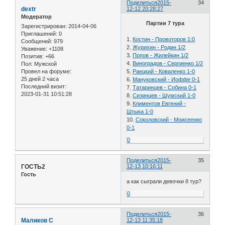
Поделиться
2015-
34
dextr
12-12 20:28:27
Модератор
Партии 7 тура
Зарегистрирован
: 2014-04-06
Приглашений:
0
1.
Костин - Провоторов 1:0
Сообщений:
979
2.
Журихин - Родин 1/2
Уважение:
+1108
3.
Попов - Жилейкин 1/2
Позитив:
+66
4.
Виноградов - Сергиенко 1/2
Пол:
Мужской
Провел на форуме:
5.
Раецкий - Коваленко 1-0
25 дней 2 часа
6.
Мануковский - Иоффе 0-1
Последний визит:
7.
Татаринцев - Собина 0-1
2023-01-31 10:51:28
8.
Сизинцев - Шумский 1-0
9.
Климентов Евгений -
Штыка 1-0
10.
Соколовский - Моисеенко
0-1
0
Поделиться
2015-
35
ГОСТЬ2
12-13 10:16:11
Гость
а как сыграли девочки 8 тур?
0
Поделиться
2015-
36
Маликов С
12-13 11:35:18