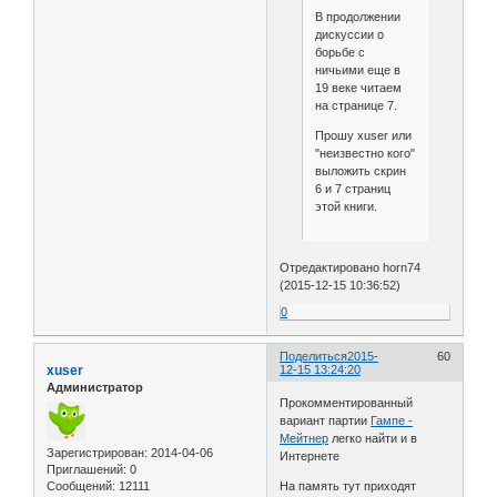
В продолжении
дискуссии о
борьбе с
ничьими еще в
19 веке читаем
на странице 7.
Прошу xuser или
"неизвестно кого"
выложить скрин
6 и 7 страниц
этой книги.
Отредактировано horn74
(2015-12-15 10:36:52)
0
Поделиться
2015-
60
xuser
12-15 13:24:20
Администратор
Прокомментированный
вариант партии
Гампе -
Мейтнер
легко найти и в
Зарегистрирован
: 2014-04-06
Интернете
Приглашений:
0
Сообщений:
12111
На память тут приходят