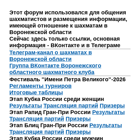
Этот форум использовался для общения
шахматистов и размещения информации,
имеющей отношение к шахматам в
Воронежской области
Сейчас здесь только ссылки, основная
информация - ВКонтакте и в Телеграме
Телеграм-канал о шахматах в
Воронежской области
Группа ВКонтакте Воронежского
областного шахматного клуба
Фестиваль "Имени Петра Великого"-2026
Регламенты турниров
Итоговые таблицы
Этап Кубка России среди женщин
Результаты
Трансляция партий
Призеры
Этап Рапид Гран-При России
Результаты
Трансляция партий
Призеры
Этап Блиц Гран-При России
Результаты
Трансляция партий
Призеры
Этап Кубка России среди мужчин