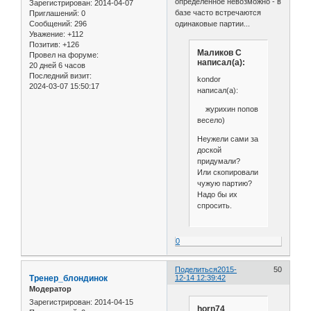
определенное невозможно - в
Зарегистрирован
: 2014-04-07
базе часто встречаются
Приглашений:
0
Сообщений:
296
одинаковые партии...
Уважение:
+112
Позитив:
+126
Маликов С
Провел на форуме:
написал(а):
20 дней 6 часов
Последний визит:
kondor
2024-03-07 15:50:17
написал(а):
журихин попов
весело)
Неужели сами за
доской
придумали?
Или скопировали
чужую партию?
Надо бы их
спросить.
0
Поделиться
2015-
50
Тренер_блондинок
12-14 12:39:42
Модератор
Зарегистрирован
: 2014-04-15
horn74