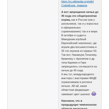
https://ru.wikipedia.org/wiki/
Софийские_правила
А вот запрещение ничьи до
40 хода это общепринятая
норма,
как в России (как у
школьников, так и у взрослых
в официальных
соревнованиях) так и в мире.
В октябре я судил в
Македонии клубный
Европейский чемпионат, где
играли два восьмисотника и
35 топ игроков из первых 50.
Так вот, Накамуре,Топалову,
Крамнику с Ароняном и др.
типа Карякин и Гири
запрещалось соглашатся на
ничью до 40 хода.
А мы тут, международного
мастера с мастерами ФИДЕ
ограничиваем в росписи
ничьих. Ай-ай, какая
областная федерация -
зажимает цвет шахмат.
Напомню, что в
предыдущих чемпионатах
области несколько