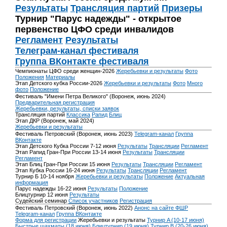
Результаты
Трансляция партий
Призеры
Турнир "Парус надежды" - открытое
первенство ЦФО среди инвалидов
Регламент
Результаты
Телеграм-канал фестиваля
Группа ВКонтакте фестиваля
Чемпионаты ЦФО среди женщин-2026
Жеребьевки и результаты
Фото
Положения
Материалы
Этап Детского кубка России-2026
Жеребьевки и результаты
Фото
Много
фото
Положение
Фестиваль "Имени Петра Великого" (Воронеж, июнь 2024)
Предварительная регистрация
Жеребьевки, результаты, списки заявок
Трансляция партий
Классика
Рапид
Блиц
Этап ДКР (Воронеж, май 2024)
Жеребьевки и результаты
Фестиваль Петровский (Воронеж, июнь 2023)
Telegram-канал
Группа
ВКонтакте
Этап Детского Кубка России 7-12 июня
Результаты
Трансляции
Регламент
Этап Рапид Гран-При России 13-14 июня
Результаты
Трансляции
Регламент
Этап Блиц Гран-При России 15 июня
Результаты
Трансляции
Регламент
Этап Кубка России 16-24 июня
Результаты
Трансляции
Регламент
Турнир Б 10-14 ноября
Жеребьевки и результаты
Положение
Актуальная
информация
Парус надежды 16-22 июня
Результаты
Положение
Блицтурнир 12 июня
Результаты
Судейский семинар
Список участников
Регистрация
Фестиваль Петровский (Воронеж, июнь 2022)
Анонс на сайте ФШР
Telegram-канал
Группа ВКонтакте
Форма для регистрации
Жеребьевки и результаты
Турнир A (10-17 июня)
Быстрые шахматы (18 июня)
Блицтурнир (19 июня)
Турнир B (20-26 июня)