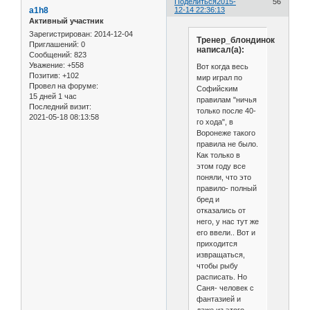
Поделиться
2015-
56
a1h8
12-14 22:36:13
Активный участник
Зарегистрирован
: 2014-12-04
Тренер_блондинок
Приглашений:
0
написал(а):
Сообщений:
823
Уважение:
+558
Вот когда весь
Позитив:
+102
мир играл по
Провел на форуме:
Софийским
15 дней 1 час
правилам "ничья
Последний визит:
только после 40-
2021-05-18 08:13:58
го хода", в
Воронеже такого
правила не было.
Как только в
этом году все
поняли, что это
правило- полный
бред и
отказались от
него, у нас тут же
его ввели.. Вот и
приходится
извращаться,
чтобы рыбу
расписать. Но
Саня- человек с
фантазией и
даже из этого