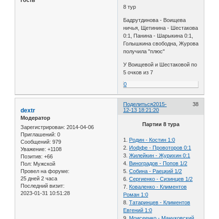
Гость
8 тур
Бадрутдинова - Воищева
ничья, Щетинина - Шестакова
0:1, Панина - Шарыкина 0:1,
Голышкина свободна, Журова
получила "плюс"
У Воищевой и Шестаковой по
5 очков из 7
0
Поделиться
2015-
38
dextr
12-13 18:21:20
Модератор
Партии 8 тура
Зарегистрирован
: 2014-04-06
Приглашений:
0
1.
Родин - Костин 1:0
Сообщений:
979
2.
Иоффе - Провоторов 0:1
Уважение:
+1108
3.
Жилейкин - Журихин 0:1
Позитив:
+66
4.
Виноградов - Попов 1/2
Пол:
Мужской
Провел на форуме:
5.
Собина - Раецкий 1/2
25 дней 2 часа
6.
Сергиенко - Сизинцев 1/2
Последний визит:
7.
Коваленко - Климентов
2023-01-31 10:51:28
Роман 1:0
8.
Татаринцев - Климентов
Евгений 1:0
9.
Моисеенко - Мануковский