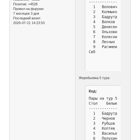
-----------------------
Позитив:
+4528
  1   Волович Василий  
Провел на форуме:
  2   Колмыков Владимир
7 месяцев 3 дня
  3   Бадрутдинова Дарь
Последний визит:
  4   Волков Кирилл    
2026-07-21 14:23:53
  5   Денисенко Дмитрий
  6   Ольховик Владисла
  7   Колесников Роман 
  8   Лесных Жанна     
  9   Рагимли Дениз    
Свб            : 3 Журо
Жеребьевка 5 тура
Код:
Пары на тур 5 - Турнир с
Стол    Белые          
-----------------------
  1   Бадрутдинова Дарь
  2   Чернов Владимир  
  3   Рубцов Виктор    
  4   Коптев Руслан    
  5   Васильев Илья    
  6   Полухин Александр