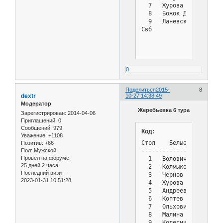
  7   Журова Анна      
  8   Божок Дмитрий    
  9   Ланевский Владисл
Свб            : 4 Мали
0
Поделиться
2015-
8
dextr
10-27 14:38:49
Модератор
Жеребьевка 6 тура
Зарегистрирован
: 2014-04-06
Приглашений:
0
Сообщений:
979
Код:
Уважение:
+1108
Стол    Белые          
Позитив:
+66
-----------------------
Пол:
Мужской
Провел на форуме:
  1   Волович Василий  
25 дней 2 часа
  2   Колмыков Владимир
Последний визит:
  3   Чернов Владимир  
2023-01-31 10:51:28
  4   Журова Анна      
  5   Андреев Владимир 
  6   Коптев Руслан    
  7   Ольховик Владисла
  8   Малина Софья     
  9   Колесников Роман 