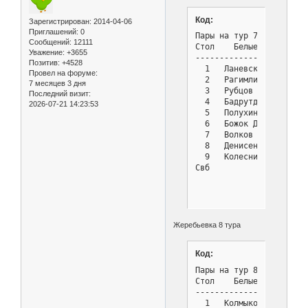
Код:
Зарегистрирован
: 2014-04-06
Приглашений:
0
Пары на тур 7 - Турнир с
Сообщений:
12111
Стол    Белые          
Уважение:
+3655
-----------------------
Позитив:
+4528
  1   Ланевский Владисл
Провел на форуме:
  2   Рагимли Дениз    
7 месяцев 3 дня
  3   Рубцов Виктор    
Последний визит:
  4   Бадрутдинова Дарь
2026-07-21 14:23:53
  5   Полухин Александр
  6   Божок Дмитрий    
  7   Волков Кирилл    
  8   Денисенко Дмитрий
  9   Колесников Роман 
Свб            : 17 Оль
Жеребьевка 8 тура
Код:
Пары на тур 8 - Турнир с
Стол    Белые          
-----------------------
  1   Колмыков Владимир