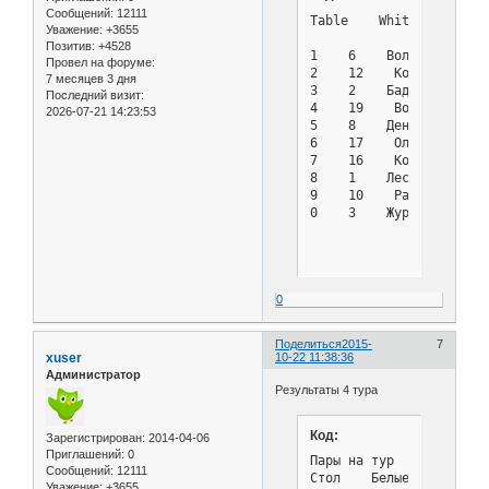
Сообщений:
12111
Table    White    	Fed	Score    Black    	Fed	Score	Result

Уважение:
+3655
Позитив:
+4528
1    6    Волович Василий	    	3    15    Чернов Владимир	  
Провел на форуме:
2    12    Колмыков Владимир	   	2    7    Коптев Рус
7 месяцев 3 дня
3    2    Бадрутдинова Дарья	   	2    11    Полухин Алекс
Последний визит:
4    19    Волков Кирилл	   	1,5    9    Рубцов Виктор	   	2
2026-07-21 14:23:53
5    8    Денисенко Дмитрий	   	1    13    Андреев Владимир
6    17    Ольховик Владислав	   	1    18    Ланевский Влад
7    16    Колесников Роман	   	1    14    Божок Дмитри
8    1    Лесных Жанна	   	1    5    Васильев Илья	   	0,5	

9    10    Рагимли Дениз	   	1    4    Малина Софья	   	0
0
Поделиться
2015-
7
xuser
10-22 11:38:36
Администратор
Результаты 4 тура
Код:
Зарегистрирован
: 2014-04-06
Приглашений:
0
Пары на тур  4 - Турнир 
Сообщений:
12111
Стол    Белые          
Уважение:
+3655