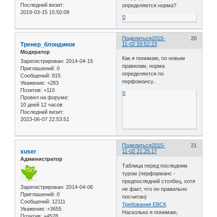
Последний визит:
определяется норма?
2019-03-15 15:50:09
0
Поделиться
2015-
20
Тренер_блондинок
11-02 20:52:23
Модератор
Как я понимаю, по новым
Зарегистрирован
: 2014-04-15
правилам, норма
Приглашений:
0
определяется по
Сообщений:
815
перфомансу..
Уважение:
+283
Позитив:
+110
0
Провел на форуме:
10 дней 12 часов
Последний визит:
2023-06-07 22:53:51
Поделиться
2015-
21
xuser
11-02 21:25:17
Администратор
Таблица перед последним
туром (перформанс -
предпоследний столбец, хотя
Зарегистрирован
: 2014-04-06
не факт, что он правильно
Приглашений:
0
посчитан)
Сообщений:
12111
Требования ЕВСК
Уважение:
+3655
Насколько я понимаю,
Позитив:
+4528