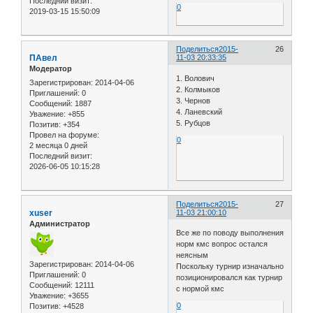
Последний визит:
0
2019-03-15 15:50:09
Поделиться
2015-
26
ПАвел
11-03 20:33:35
Модератор
1. Волович
Зарегистрирован
: 2014-04-06
2. Колмыков
Приглашений:
0
3. Чернов
Сообщений:
1887
4. Ланевский
Уважение:
+855
5. Рубцов
Позитив:
+354
Провел на форуме:
0
2 месяца 0 дней
Последний визит:
2026-06-05 10:15:28
Поделиться
2015-
27
xuser
11-03 21:00:10
Администратор
Все же по поводу выполнения
норм кмс вопрос остался
неясным
Зарегистрирован
: 2014-04-06
Поскольку турнир изначально
Приглашений:
0
позиционировался как турнир
Сообщений:
12111
с нормой кмс
Уважение:
+3655
0
Позитив:
+4528