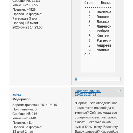
Сообщений:
12111
Стол    Белые          
Уважение:
+3655
-----------------------
Позитив:
+4528
  1   Васильев Илья    
Провел на форуме:
  2   Волков Кирилл    
7 месяцев 3 дня
  3   Лесных Жанна     
Последний визит:
  4   Ланевский Владисл
2026-07-21 14:23:53
  5   Рубцов Виктор    
  6   Коптев Руслан    
  7   Рагимли Дениз    
  8   Андреев Владимир 
  9   Малина Софья     
Свб            : 16 Кол
0
Поделиться
2015-
19
zeiva
11-02 20:27:52
Модератор
"Норма" - это определённое
Зарегистрирован
: 2014-06-10
число очков или победа в
Приглашений:
0
турнире? Сейчас, когда все
Сообщений:
216
соперники известны, можно
Уважение:
+140
сказать - сколько очков
Позитив:
+114
нужно Колмыкову, Воловичу,
Провел на форуме:
13 дней 1 час
Бадрутдиновой? Как вообще