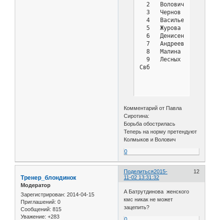
  2   Волович Василий  
  3   Чернов Владимир  
  4   Васильев Илья    
  5   Журова Анна      
  6   Денисенко Дмитрий
  7   Андреев Владимир 
  8   Малина Софья     
  9   Лесных Жанна     
Свб            : 10 Раг
Комментарий от Павла
Сиротина:
Борьба обострилась
Теперь на норму претендуют
Колмыков и Волович
0
Поделиться
2015-
12
Тренер_блондинок
11-02 13:31:32
Модератор
А Батрутдинова женского
Зарегистрирован
: 2014-04-15
кмс никак не может
Приглашений:
0
зацепить?
Сообщений:
815
Уважение:
+283
0