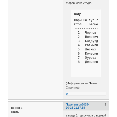
Жеребьевка 2 тура
Код:
Пары на тур 2 - Турнир с
Стол    Белые          
-----------------------
  1   Чернов Владимир  
  2   Волович Василий  
  3   Бадрутдинова Дарь
  4   Рагимли Дениз    
  5   Лесных Жанна     
  6   Колесников Роман 
  7   Журова Анна      
  8   Денисенко Дмитрий
(Информация от Павла
Сиротина)
0
Поделиться
2015-
3
сережа
10-16 21:57:38
Гость
а когда 2 тур рунира с нормой