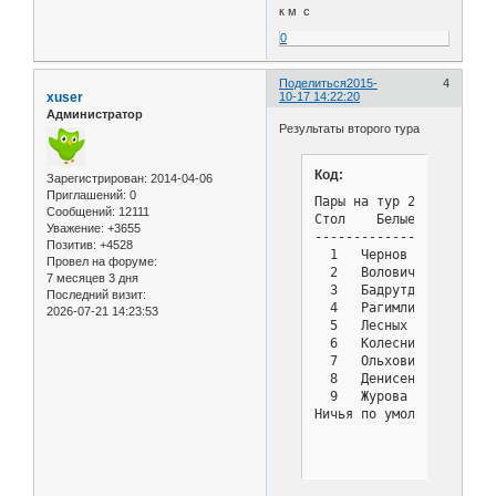
к м с
0
Поделиться
2015-
4
xuser
10-17 14:22:20
Администратор
Результаты второго тура
Код:
Зарегистрирован
: 2014-04-06
Приглашений:
0
Пары на тур 2 - Турнир с
Сообщений:
12111
Стол    Белые          
Уважение:
+3655
-----------------------
Позитив:
+4528
  1   Чернов Владимир  
Провел на форуме:
  2   Волович Васимлий 
7 месяцев 3 дня
  3   Бадрутдинова Дарь
Последний визит:
  4   Рагимли Дениз    
2026-07-21 14:23:53
  5   Лесных Жанна     
  6   Колесников Роман 
  7   Ольховик Владисла
  8   Денисенко Дмитрий
  9   Журова Анна      
Ничья по умолч.: 18 Лан