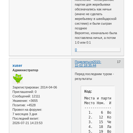
партии для жеребьевки
обозначались как ничьи
(иначе не сделать
жеребьевку в швейцарской
системе) и были сыгран
позднее
Вероятно, изначально была
поставлена ничья, а потом
1:0 или 0:1
0
Поделиться
2015-
17
xuser
11-02 18:35:44
Администратор
Перед последним туром -
результаты
Зарегистрирован
: 2014-04-06
Код:
Приглашений:
0
Сообщений:
12111
Места и партии после ту
Уважение:
+3655
Место Ном.  Имя        
Позитив:
+4528
-----------------------
Провел на форуме:
  1.    6  Волович Васи
7 месяцев 3 дня
  2.   12  Колмыков Вла
Последний визит:
  3.   15  Чернов Влади
2026-07-21 14:23:53
  4.   18  Ланевский Вл
  5.   19  Волков Кирил