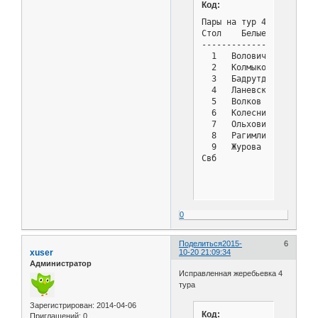
Код:
Пары на тур 4 - Турнир с
Стол    Белые          
-----------------------
  1   Волович Василий  
  2   Колмыков Владимир
  3   Бадрутдинова Дарь
  4   Ланевский Владисл
  5   Волков Кирилл    
  6   Колесников Роман 
  7   Ольховик Владисла
  8   Рагимли Дениз    
  9   Журова Анна      
Свб            : 4 Мали
0
Поделиться
2015-
6
xuser
10-20 21:09:34
Администратор
Исправленная жеребьевка 4
тура
Зарегистрирован
: 2014-04-06
Код:
Приглашений:
0