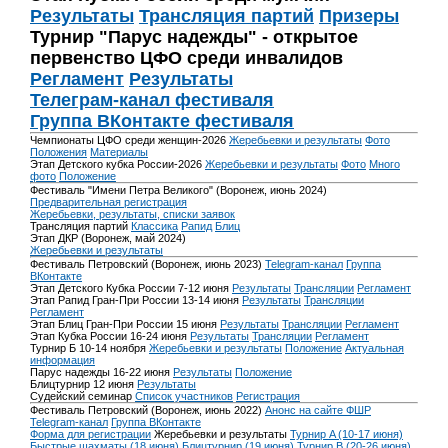
Результаты
Трансляция партий
Призеры
Турнир "Парус надежды" - открытое
первенство ЦФО среди инвалидов
Регламент
Результаты
Телеграм-канал фестиваля
Группа ВКонтакте фестиваля
Чемпионаты ЦФО среди женщин-2026
Жеребьевки и результаты
Фото
Положения
Материалы
Этап Детского кубка России-2026
Жеребьевки и результаты
Фото
Много
фото
Положение
Фестиваль "Имени Петра Великого" (Воронеж, июнь 2024)
Предварительная регистрация
Жеребьевки, результаты, списки заявок
Трансляция партий
Классика
Рапид
Блиц
Этап ДКР (Воронеж, май 2024)
Жеребьевки и результаты
Фестиваль Петровский (Воронеж, июнь 2023)
Telegram-канал
Группа
ВКонтакте
Этап Детского Кубка России 7-12 июня
Результаты
Трансляции
Регламент
Этап Рапид Гран-При России 13-14 июня
Результаты
Трансляции
Регламент
Этап Блиц Гран-При России 15 июня
Результаты
Трансляции
Регламент
Этап Кубка России 16-24 июня
Результаты
Трансляции
Регламент
Турнир Б 10-14 ноября
Жеребьевки и результаты
Положение
Актуальная
информация
Парус надежды 16-22 июня
Результаты
Положение
Блицтурнир 12 июня
Результаты
Судейский семинар
Список участников
Регистрация
Фестиваль Петровский (Воронеж, июнь 2022)
Анонс на сайте ФШР
Telegram-канал
Группа ВКонтакте
Форма для регистрации
Жеребьевки и результаты
Турнир A (10-17 июня)
Быстрые шахматы (18 июня)
Блицтурнир (19 июня)
Турнир B (20-26 июня)