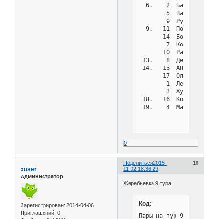
  6.    2  Бадрутдинова
        5  Васильев Иль
        9  Рубцов Викто
  9.   11  Полухин Алек
       14  Божок Дмитри
        7  Коптев Русла
       10  Рагимли Дени
 13.    8  Денисенко Дм
 14.   13  Андреев Влад
       17  Ольховик Вла
        1  Лесных Жанна
        3  Журова Анна 
 18.   16  Колесников Р
 19.    4  Малина Софья
0
Поделиться
2015-
18
xuser
11-02 18:36:29
Администратор
Жеребьевка 9 тура
Код:
Зарегистрирован
: 2014-04-06
Приглашений:
0
Пары на тур 9 - Турнир с