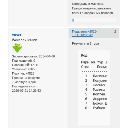
кандидаты в мастера.
Предусмотрены денежные
призы с собранных взносов.
0
Поделиться
2015-
2
xuser
10-11 18:38:39
Администратор
Результаты 1 тура
Код:
Зарегистрирован
: 2014-04-06
Приглашений:
0
Пары на тур 1 - Турнир с
Сообщений:
12111
Стол    Белые          
Уважение:
+3655
-----------------------
Позитив:
+4528
  1   Васильев Илья    
Провел на форуме:
  2   Полухин Александр
7 месяцев 3 дня
  3   Лесных Жанна     
Последний визит:
  4   Малина Софья     
2026-07-21 14:23:53
  5   Коптев Руслан    
  6   Андреев Владимир 
  7   Божок Дмитрий    
  8   Рубцов Виктор    