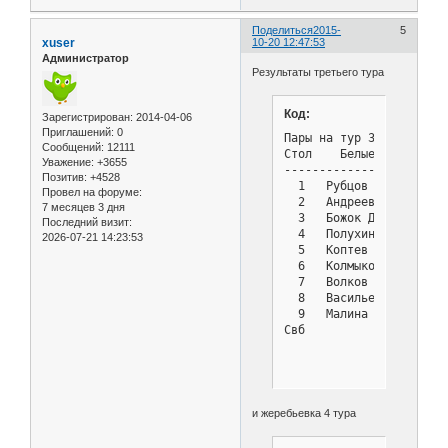
Поделиться
2015-
5
xuser
10-20 12:47:53
Администратор
Результаты третьего тура
Код:
Зарегистрирован
: 2014-04-06
Приглашений:
0
Пары на тур 3 - Турнир с
Сообщений:
12111
Стол    Белые          
Уважение:
+3655
-----------------------
Позитив:
+4528
  1   Рубцов Виктор    
Провел на форуме:
  2   Андреев Владимир 
7 месяцев 3 дня
  3   Божок Дмитрий    
Последний визит:
  4   Полухин Александр
2026-07-21 14:23:53
  5   Коптев Руслан    
  6   Колмыков Владимир
  7   Волков Кирилл    
  8   Васильев Илья    
  9   Малина Софья     
Свб            : 8 Дени
и жеребьевка 4 тура