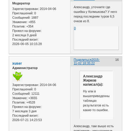
Модератор
Александр, уточните где
Зарегистрирован
: 2014-04-06
ошибка у Колмыкова? У него
Приглашений:
0
перед последним туров 6,5
Сообщений:
1887
очков из 8.
Уважение:
+855
Позитив:
+354
0
Провел на форуме:
2 месяца 0 дней
Последний визит:
2026-06-05 10:15:28
Поделиться
2015-
16
xuser
11-02 18:35:22
Администратор
Александр
Жирков
написал(а):
Зарегистрирован
: 2014-04-06
Приглашений:
0
Ну или в
Сообщений:
12111
вышеприведенных
Уважение:
+3655
таблицах
Позитив:
+4528
результатов есть
Провел на форуме:
какие-то ошибки.
7 месяцев 3 дня
Последний визит:
2026-07-21 14:23:53
Александр, там выше есть
пояснение - несыгранные