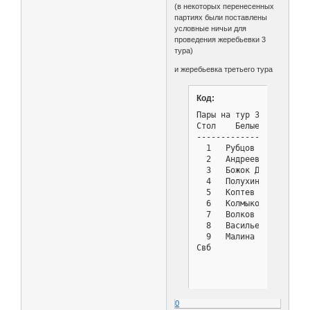
(в некоторых перенесенных
партиях были поставлены
условные ничьи для
проведения жеребьевки 3
тура)
и жеребьевка третьего тура
Код:
Пары на тур 3 - Турнир с
Стол    Белые          
-----------------------
  1   Рубцов Виктор    
  2   Андреев Владимир 
  3   Божок Дмитрий    
  4   Полухин Александр
  5   Коптев Руслан    
  6   Колмыков Владимир
  7   Волков Кирилл    
  8   Васильев Илья    
  9   Малина Софья     
Свб            : 8 Дени
0