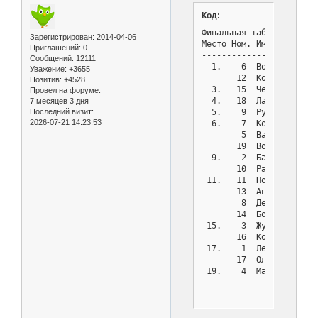
Код:
Финальная таблица - Турн
Зарегистрирован
: 2014-04-06
Место Ном. Имя         
Приглашений:
0
-----------------------
Сообщений:
12111
  1.    6  Волович Васи
Уважение:
+3655
       12  Колмыков Вла
Позитив:
+4528
  3.   15  Чернов Влади
Провел на форуме:
  4.   18  Ланевский Вл
7 месяцев 3 дня
  5.    9  Рубцов Викто
Последний визит:
2026-07-21 14:23:53
  6.    7  Коптев Русла
        5  Васильев Иль
       19  Волков Кирил
  9.    2  Бадрутдинова
       10  Рагимли Дени
 11.   11  Полухин Алек
       13  Андреев Влад
        8  Денисенко Дм
       14  Божок Дмитри
 15.    3  Журова Анна 
       16  Колесников Р
 17.    1  Лесных Жанна
       17  Ольховик Вла
 19.    4  Малина Софья