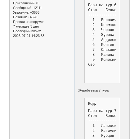
Приглашений:
0
Пары на тур 6 - Турнир с
Сообщений:
12111
Стол    Белые          
Уважение:
+3655
-----------------------
Позитив:
+4528
  1   Волович Василий  
Провел на форуме:
  2   Колмыков Владимир
7 месяцев 3 дня
  3   Чернов Владимир  
Последний визит:
  4   Журова Анна      
2026-07-21 14:23:53
  5   Андреев Владимир 
  6   Коптев Руслан    
  7   Ольховик Владисла
  8   Малина Софья     
  9   Колесников Роман 
Свб            : 1 Лесн
Жеребьевка 7 тура
Код:
Пары на тур 7 - Турнир с
Стол    Белые          
-----------------------
  1   Ланевский Владисл
  2   Рагимли Дениз    
  3   Рубцов Виктор    