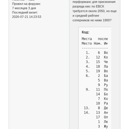
перформанс для присвоения
Провел на форуме:
разряда кмс по ЕВСК
7 месяцев 3 дня
требуется около 2050, но еще
Последний визит:
и средний рейтинг
2026-07-21 14:23:53
соперников не ниже 1900?
Код:
Места   после тура  8 и
Место Ном. Имя         
-----------------------
  1.    6  Волович Васи
  2.   12  Колмыков Вла
  3.   15  Чернов Влади
  4.   18  Ланевский Вл
  5.   19  Волков Кирил
  6.    2  Бадрутдинова
        5  Васильев Иль
        9  Рубцов Викто
  9.   11  Полухин Алек
       14  Божок Дмитри
        7  Коптев Русла
       10  Рагимли Дени
 13.    8  Денисенко Дм
 14.   13  Андреев Влад
       17  Ольховик Вла
        1  Лесных Жанна
        3  Журова Анна 