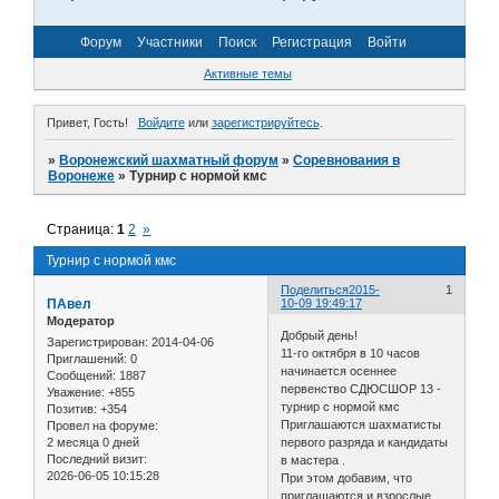
Форум
Участники
Поиск
Регистрация
Войти
Активные темы
Привет, Гость!
Войдите
или
зарегистрируйтесь
.
»
Воронежский шахматный форум
»
Соревнования в
Воронеже
»
Турнир с нормой кмс
Страница:
1
2
»
Турнир с нормой кмс
Поделиться
2015-
1
ПАвел
10-09 19:49:17
Модератор
Добрый день!
Зарегистрирован
: 2014-04-06
11-го октября в 10 часов
Приглашений:
0
начинается осеннее
Сообщений:
1887
первенство СДЮСШОР 13 -
Уважение:
+855
турнир с нормой кмс
Позитив:
+354
Приглашаются шахматисты
Провел на форуме:
2 месяца 0 дней
первого разряда и кандидаты
Последний визит:
в мастера .
2026-06-05 10:15:28
При этом добавим, что
приглашаются и взрослые