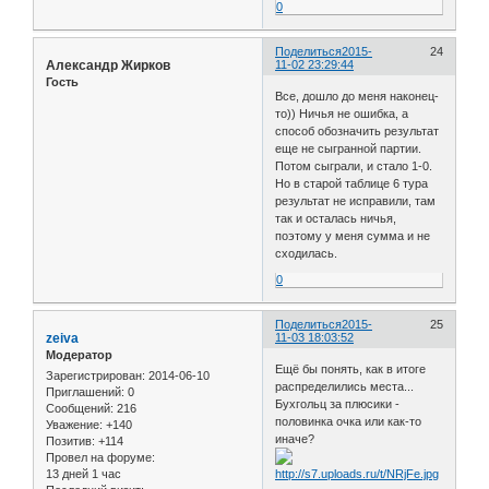
0
Поделиться
2015-
24
Александр Жирков
11-02 23:29:44
Гость
Все, дошло до меня наконец-
то)) Ничья не ошибка, а
способ обозначить результат
еще не сыгранной партии.
Потом сыграли, и стало 1-0.
Но в старой таблице 6 тура
результат не исправили, там
так и осталась ничья,
поэтому у меня сумма и не
сходилась.
0
Поделиться
2015-
25
zeiva
11-03 18:03:52
Модератор
Ещё бы понять, как в итоге
Зарегистрирован
: 2014-06-10
распределились места...
Приглашений:
0
Бухгольц за плюсики -
Сообщений:
216
половинка очка или как-то
Уважение:
+140
иначе?
Позитив:
+114
Провел на форуме:
13 дней 1 час