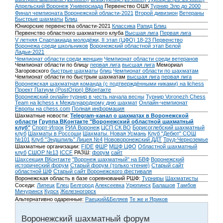
Апрельский Воронеж
Универсиада
Первенство ОШК
Турнир Эло до 2000
Финал чемпионата Воронежской области-2021
Второй дивизион
Ветераны
Быстрые шахматы
Блиц
Юниорские первенства области-2021
Классика
Рапид
Блиц
Первенство областного шахматного клуба
Высшая лига
Первая лига
V летняя Спартакиада молодёжи, II этап (ЦФО) 18-23
Первенство
Воронежа среди школьников
Воронежский областной этап Белой
Ладьи-2021
Чемпионат области среди женщин
Чемпионат области среди ветеранов
Чемпионат области по блицу
первая лига
высшая лига
Мемориал
Загоровского
быстрые шахматы
блиц
Чемпионат области по шахматам
Чемпионат области по быстрым шахматам
высшая лига
первая лига
Воронежская шахматная команда (с подтверждёнными никами) на lichess
Проект Патиум (PostOrion) ВКонтакте
Воронежский онлайн-турнир в честь начала весны
Турнир Voronezh Chess
Team на lichess к Международному дню шахмат
Онлайн-чемпионат
Европы на chess.com
Полная информация
Шахматные новости:
Telegram-канал о шахматах в Воронежской
области
Группа ВКонтакте "Воронежский областной шахматный
клуб"
Спорт-Игрок
РИА Воронеж
ЦСП СК ВО
Борисоглебский шахматный
клуб
Шахматы в Россоши
Шахматы. Новая Усмань
Клуб "Дебют" СОШ
№101
Клуб "Эндшпиль" Лицея №4
Нововоронежский ДДТ
Труд-Черноземье
Шахматные организации:
FIDE
ФШР
МШФ ЦФО
Областной шахматный
клуб
СШОР №13
ICCF
РАЗШ:
форум
сайт
Шахсекция ВКонтакте
"Воронеж шахматный" на БВФ
Воронежский
исторический форум
Cтарый форум (только чтение)
Старый сайт
областной ШФ
Старый сайт Воронежского фестиваля
Воронежская область в базе соревнований РШФ:
Турниры
Шахматисты
Соседи:
Липецк
Елец
Белгород
Алексеевка
Урюпинск
Балашов
Тамбов
Мичуринск
Курск
Железногорск
Альтернативно одаренные:
Раецкий&Беляев
Те же и Яриков
Воронежский шахматный форум