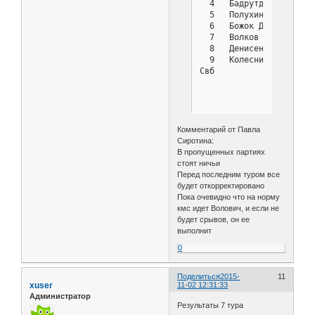
  4   Бадрутдинова Дарь
  5   Полухин Александр
  6   Божок Дмитрий    
  7   Волков Кирилл    
  8   Денисенко Дмитрий
  9   Колесников Роман 
Свб            : 17 Оль
Комментарий от Павла
Сиротина:
В пропущенных партиях
стоят ничьи
Перед последним туром все
будет откорректировано
Пока очевидно что на норму
кмс идет Волович, и если не
будет срывов, он ее
выполнит
0
Поделиться
2015-
11
xuser
11-02 12:31:33
Администратор
Результаты 7 тура