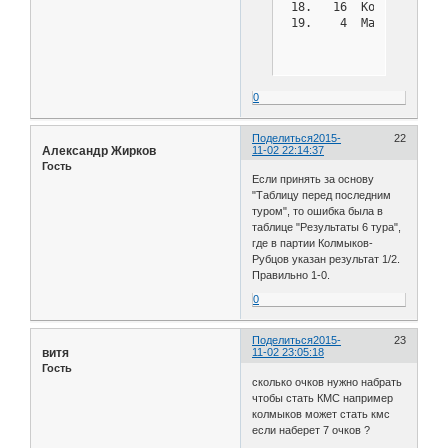
 18.   16  Колесников Р
 19.    4  Малина Софья
0
Поделиться
2015-
22
Александр Жирков
11-02 22:14:37
Гость
Если принять за основу
"Таблицу перед последним
туром", то ошибка была в
таблице "Результаты 6 тура",
где в партии Колмыков-
Рубцов указан результат 1/2.
Правильно 1-0.
0
Поделиться
2015-
23
витя
11-02 23:05:18
Гость
сколько очков нужно набрать
чтобы стать КМС например
колмыков может стать кмс
если наберет 7 очков ?