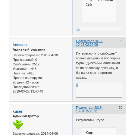
Свб            : 1 Лесн
+1
Поделиться
2015-
9
Ironcast
10-28 02:32:09
Активный участник
Интересно, что свободны"
Зарегистрирован
: 2015-04-30
только девушки в последних
Приглашений:
0
турах. Дискриминация какая-
Сообщений:
2512
то по половому признаку, я
Уважение:
+448
бы на их месте протест
Позитив:
+916
подал..
Провел на форуме:
20 дней 12 часов
0
Последний визит:
2019-03-22 13:48:48
Поделиться
2015-
10
xuser
10-31 15:25:21
Администратор
Результаты 6 тура
Код:
Зарегистрирован
: 2014-04-06