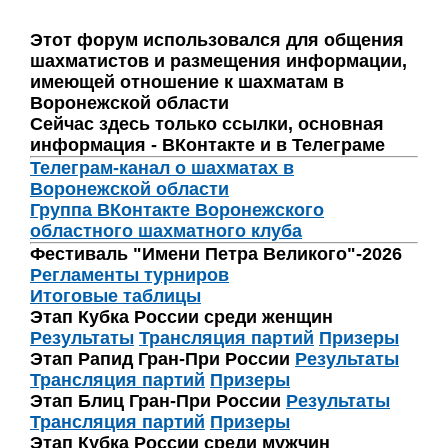
Этот форум использовался для общения
шахматистов и размещения информации,
имеющей отношение к шахматам в
Воронежской области
Сейчас здесь только ссылки, основная
информация - ВКонтакте и в Телеграме
Телеграм-канал о шахматах в
Воронежской области
Группа ВКонтакте Воронежского
областного шахматного клуба
Фестиваль "Имени Петра Великого"-2026
Регламенты турниров
Итоговые таблицы
Этап Кубка России среди женщин
Результаты
Трансляция партий
Призеры
Этап Рапид Гран-При России
Результаты
Трансляция партий
Призеры
Этап Блиц Гран-При России
Результаты
Трансляция партий
Призеры
Этап Кубка России среди мужчин