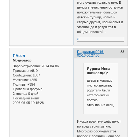
могу судить только о нем. В
целом впечатления остались
положительные, большой
детский турнир, новые и
старые друзья, новый опыт и
эмоции, да и результат в
общем неплохой...
0
Поделиться
2016-
33
ПАвел
02-13 00:27:55
Модератор
Зарегистрирован
: 2014-04-06
Яурова Инна
Приглашений:
0
написал(а):
Сообщений:
1887
Уважение:
+855
дверь в коридор
Позитив:
+354
плотно закрыта,
Провел на форуме:
родители были
2 месяца 0 дней
категорически
Последний визит:
против
2026-06-05 10:15:28
открывания окон,
Иногда родители действуют
во вред своим детям.
Много раз обсуждал этот
вопрос с врачами - они все