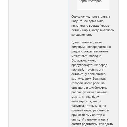
организаторов.
Однозначно, проветривать
надо. У нас дома окно
приоткрыто всегда (кроме
летней жары, когда включаем
кондиционер).
Единственное, детям,
сидящим непосредственно
рядом с открытым окном
может быть холодно.
Возможно, нужно
предупреждать их перед
партией, что они могут
оставить у себя свитер-
куртку-шапку. Если над
головой моего ребёнка,
сидящего в футболочке,
распахнут окно в начале
марта, я тоже буду
возмущаться, как та
бабушка, чтобы мне, по
крайней мере, разрешили
принести ему свитер и
шапку! А заранее угадать
самим родителям, как одеть