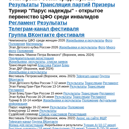
Результаты
Трансляция партий
Призеры
Турнир "Парус надежды" - открытое
первенство ЦФО среди инвалидов
Регламент
Результаты
Телеграм-канал фестиваля
Группа ВКонтакте фестиваля
Чемпионаты ЦФО среди женщин-2026
Жеребьевки и результаты
Фото
Положения
Материалы
Этап Детского кубка России-2026
Жеребьевки и результаты
Фото
Много
фото
Положение
Фестиваль "Имени Петра Великого" (Воронеж, июнь 2024)
Предварительная регистрация
Жеребьевки, результаты, списки заявок
Трансляция партий
Классика
Рапид
Блиц
Этап ДКР (Воронеж, май 2024)
Жеребьевки и результаты
Фестиваль Петровский (Воронеж, июнь 2023)
Telegram-канал
Группа
ВКонтакте
Этап Детского Кубка России 7-12 июня
Результаты
Трансляции
Регламент
Этап Рапид Гран-При России 13-14 июня
Результаты
Трансляции
Регламент
Этап Блиц Гран-При России 15 июня
Результаты
Трансляции
Регламент
Этап Кубка России 16-24 июня
Результаты
Трансляции
Регламент
Турнир Б 10-14 ноября
Жеребьевки и результаты
Положение
Актуальная
информация
Парус надежды 16-22 июня
Результаты
Положение
Блицтурнир 12 июня
Результаты
Судейский семинар
Список участников
Регистрация
Фестиваль Петровский (Воронеж, июнь 2022)
Анонс на сайте ФШР
Telegram-канал
Группа ВКонтакте
Форма для регистрации
Жеребьевки и результаты
Турнир A (10-17 июня)
Быстрые шахматы (18 июня)
Блицтурнир (19 июня)
Турнир B (20-26 июня)