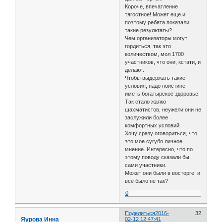
Короче, впечатление
тягостное! Может еще и
поэтому ребята показали
такие результаты?
Чем организаторы могут
гордиться, так это
количеством, мол 1700
участников, что они, кстати, и
делают.
Чтобы выдержать такие
условия, надо поистине
иметь богатырское здоровье!
Так стало жалко
шахматистов, неужели они не
заслужили более
комфортных условий.
Хочу сразу оговориться, что
это мое сугубо личное
мнение. Интересно, что по
этому поводу сказали бы
сами участники.
Может они были в восторге и
все было не так?
0
Поделиться
2016-
32
Яурова Инна
02-12 12:47:41