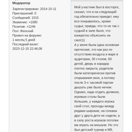
Модератор
Мой участник был в восторге,
Зарегистрирован
: 2014-10-11
сказал, что и на следующий
Приглашений:
0
год обязательно приедет, ему
Сообщений:
1515
все понравилось, кроме
Уважение:
+1080
судьи, правда, что-то не так с
Позитив:
+1246
судьей в зале было, что
Пол:
Женский
Провел на форуме:
конкретно объяснить не
1 месяц 5 дней
смог)))
Последний визит:
А у меня была одна основная
2023-12-15 22:46:08
претензия, это как раз по
отсутствию воздуха и жаре в
аудитории, 30 столов, 60
детей, дверь в коридор
плотно закрыта, родители
были категорически против
открывания окон, а потому
после 3-х часовой партии
дышать уже было нечем.
Однако, надо отдать должное,
игровые столы были
большие, у каждого игрока
свой стол, проходы между
рядами широкие, на головах
друг у друга дети не сидели, а
в силу роста игроков потолки
им играть на мешали. Но это
был детский турнир и М9,