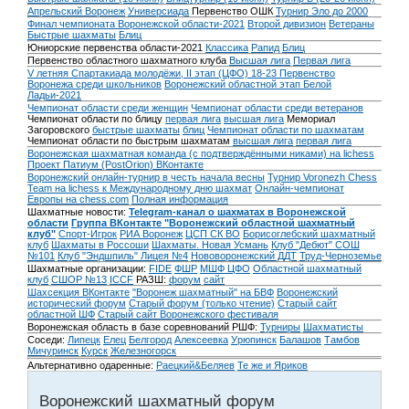
Апрельский Воронеж
Универсиада
Первенство ОШК
Турнир Эло до 2000
Финал чемпионата Воронежской области-2021
Второй дивизион
Ветераны
Быстрые шахматы
Блиц
Юниорские первенства области-2021
Классика
Рапид
Блиц
Первенство областного шахматного клуба
Высшая лига
Первая лига
V летняя Спартакиада молодёжи, II этап (ЦФО) 18-23
Первенство
Воронежа среди школьников
Воронежский областной этап Белой
Ладьи-2021
Чемпионат области среди женщин
Чемпионат области среди ветеранов
Чемпионат области по блицу
первая лига
высшая лига
Мемориал
Загоровского
быстрые шахматы
блиц
Чемпионат области по шахматам
Чемпионат области по быстрым шахматам
высшая лига
первая лига
Воронежская шахматная команда (с подтверждёнными никами) на lichess
Проект Патиум (PostOrion) ВКонтакте
Воронежский онлайн-турнир в честь начала весны
Турнир Voronezh Chess
Team на lichess к Международному дню шахмат
Онлайн-чемпионат
Европы на chess.com
Полная информация
Шахматные новости:
Telegram-канал о шахматах в Воронежской
области
Группа ВКонтакте "Воронежский областной шахматный
клуб"
Спорт-Игрок
РИА Воронеж
ЦСП СК ВО
Борисоглебский шахматный
клуб
Шахматы в Россоши
Шахматы. Новая Усмань
Клуб "Дебют" СОШ
№101
Клуб "Эндшпиль" Лицея №4
Нововоронежский ДДТ
Труд-Черноземье
Шахматные организации:
FIDE
ФШР
МШФ ЦФО
Областной шахматный
клуб
СШОР №13
ICCF
РАЗШ:
форум
сайт
Шахсекция ВКонтакте
"Воронеж шахматный" на БВФ
Воронежский
исторический форум
Cтарый форум (только чтение)
Старый сайт
областной ШФ
Старый сайт Воронежского фестиваля
Воронежская область в базе соревнований РШФ:
Турниры
Шахматисты
Соседи:
Липецк
Елец
Белгород
Алексеевка
Урюпинск
Балашов
Тамбов
Мичуринск
Курск
Железногорск
Альтернативно одаренные:
Раецкий&Беляев
Те же и Яриков
Воронежский шахматный форум