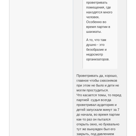
проветривать
помещения, где
находятся много
человек.
Особенно во
время партии в
шахматы.
А то, что там
душно - это
безобразие и
недосмотр
организаторов.
Проветривать да, хорошо,
главное чтобы сквозняков
при этом не было и дети не
могли простудиться.
Что касается темы, то перед
партией судья всегда
проветривал аудиторию и
детей запускали минут за 7
до начала, во время партии
как-то раз он пытался
открыть окно, но буквально
тут же вынужден был его
закрыть, под давлением