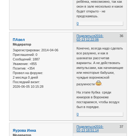
ребёнка, невозможно, так как
окон в зале несколько и какое
будет открыто - не
предскажешь.
0
Поделиться
2016-
36
ПАвел
02-13 12:22:06
Модератор
Конечно, всегда надо сделать
Зарегистрирован
: 2014-04-06
все разумно, и как в
Приглашений:
0
шахматах рассчитав
Сообщений:
1887
варианты. А не действовать
Уважение:
+855
импульсами, как начинающие
Позитив:
+354
или некоторые бабушки,
Провел на форуме:
2 месяца 0 дней
чуждые воронежской
Последний визит:
разумности
.
2026-06-05 10:15:28
На этапе Кубка среди
юниоров в Воронеже
постараемся, чтобы воздух
был в порядке.
0
Поделиться
2016-
37
Яурова Инна
02-13 18:51:14
Модератор