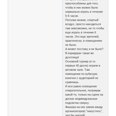
приспособлены для того,
чтобы в них можно было
нормально играть в течение
5-6 часов.
Потолки низкие, спертый
воздух, просто находиться
там невозможно, не то чтобы
еще играть в течение 6
часов. Это еще зрителей,
практически, в помещениях
не было.
А может поэтому и не было?
В коридорах такая же
духотища!
Основной турнир (и то
первые 40 досок) играли в
актовом зале. Там
помещение по кубатуре,
конечно с аудиторией не
сравнишь.
И все равно освещение
отвратительное, полумрак
какой-то, только на сцене на
досках индивидуальные
подсветки сверху.
Фишера на них (имею ввиду
организаторов) "напустить",
дал бы чертей!