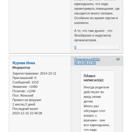
единодушны, что надо
проветривать помещения, где
находятся много человек.
Особенно во время партии в
шахматы.
А то, что там душно - это
безобразие и недосмотр
организаторов.
0
Поделиться
2016-
34
Яурова Инна
02-13 09:17:09
Модератор
Зарегистрирован
: 2014-10-11
ПАвел
Приглашений:
0
написал(а):
Сообщений:
1515
Уважение:
+1080
Иногда родители
Позитив:
+1246
действуют во
Пол:
Женский
вред своим
Провел на форуме:
детям.
1 месяц 5 дней
Много раз
Последний визит:
обсуждал этот
2023-12-15 22:46:08
вопрос с
врачами - они
все единодушны,
что надо