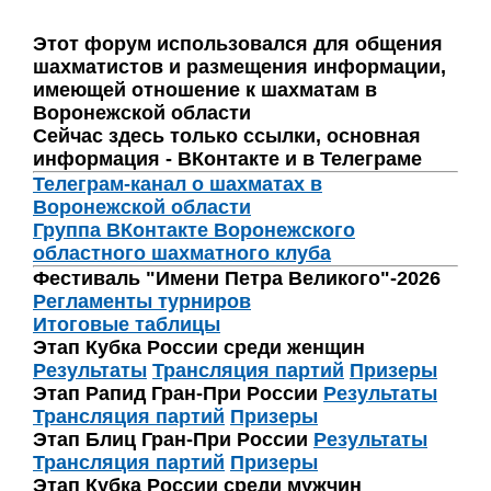
Этот форум использовался для общения
шахматистов и размещения информации,
имеющей отношение к шахматам в
Воронежской области
Сейчас здесь только ссылки, основная
информация - ВКонтакте и в Телеграме
Телеграм-канал о шахматах в
Воронежской области
Группа ВКонтакте Воронежского
областного шахматного клуба
Фестиваль "Имени Петра Великого"-2026
Регламенты турниров
Итоговые таблицы
Этап Кубка России среди женщин
Результаты
Трансляция партий
Призеры
Этап Рапид Гран-При России
Результаты
Трансляция партий
Призеры
Этап Блиц Гран-При России
Результаты
Трансляция партий
Призеры
Этап Кубка России среди мужчин