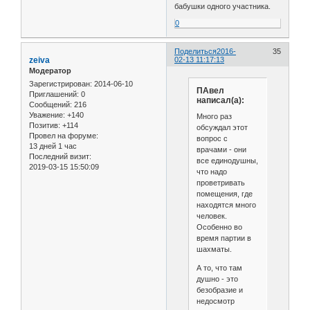
бабушки одного участника.
0
Поделиться
2016-
35
zeiva
02-13 11:17:13
Модератор
Зарегистрирован
: 2014-06-10
ПАвел
Приглашений:
0
написал(а):
Сообщений:
216
Уважение:
+140
Много раз
Позитив:
+114
обсуждал этот
Провел на форуме:
вопрос с
13 дней 1 час
врачами - они
Последний визит:
все единодушны,
2019-03-15 15:50:09
что надо
проветривать
помещения, где
находятся много
человек.
Особенно во
время партии в
шахматы.
А то, что там
душно - это
безобразие и
недосмотр