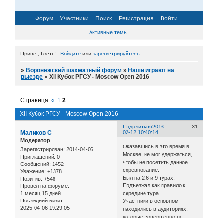
Форум
Участники
Поиск
Регистрация
Войти
Активные темы
Привет, Гость!
Войдите
или
зарегистрируйтесь
.
»
Воронежский шахматный форум
»
Наши играют на
выезде
»
XII Кубок РГСУ - Moscow Open 2016
Страница:
«
1
2
XII Кубок РГСУ - Moscow Open 2016
Поделиться
2016-
31
Маликов С
02-12 10:40:14
Модератор
Оказавшись в это время в
Зарегистрирован
: 2014-04-06
Москве, не мог удержаться,
Приглашений:
0
чтобы не посетить данное
Сообщений:
1452
соревнование.
Уважение:
+1378
Был на 2,6 и 9 турах.
Позитив:
+548
Подъезжал как правило к
Провел на форуме:
1 месяц 15 дней
середине тура.
Последний визит:
Участники в основном
2025-04-06 19:29:05
находились в аудиториях,
которые совершенно не