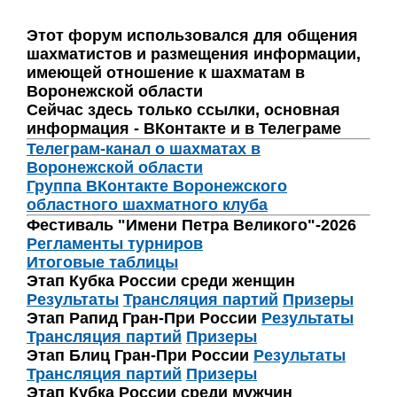
Этот форум использовался для общения
шахматистов и размещения информации,
имеющей отношение к шахматам в
Воронежской области
Сейчас здесь только ссылки, основная
информация - ВКонтакте и в Телеграме
Телеграм-канал о шахматах в
Воронежской области
Группа ВКонтакте Воронежского
областного шахматного клуба
Фестиваль "Имени Петра Великого"-2026
Регламенты турниров
Итоговые таблицы
Этап Кубка России среди женщин
Результаты
Трансляция партий
Призеры
Этап Рапид Гран-При России
Результаты
Трансляция партий
Призеры
Этап Блиц Гран-При России
Результаты
Трансляция партий
Призеры
Этап Кубка России среди мужчин