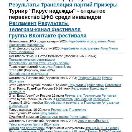
Результаты
Трансляция партий
Призеры
Турнир "Парус надежды" - открытое
первенство ЦФО среди инвалидов
Регламент
Результаты
Телеграм-канал фестиваля
Группа ВКонтакте фестиваля
Чемпионаты ЦФО среди женщин-2026
Жеребьевки и результаты
Фото
Положения
Материалы
Этап Детского кубка России-2026
Жеребьевки и результаты
Фото
Много
фото
Положение
Фестиваль "Имени Петра Великого" (Воронеж, июнь 2024)
Предварительная регистрация
Жеребьевки, результаты, списки заявок
Трансляция партий
Классика
Рапид
Блиц
Этап ДКР (Воронеж, май 2024)
Жеребьевки и результаты
Фестиваль Петровский (Воронеж, июнь 2023)
Telegram-канал
Группа
ВКонтакте
Этап Детского Кубка России 7-12 июня
Результаты
Трансляции
Регламент
Этап Рапид Гран-При России 13-14 июня
Результаты
Трансляции
Регламент
Этап Блиц Гран-При России 15 июня
Результаты
Трансляции
Регламент
Этап Кубка России 16-24 июня
Результаты
Трансляции
Регламент
Турнир Б 10-14 ноября
Жеребьевки и результаты
Положение
Актуальная
информация
Парус надежды 16-22 июня
Результаты
Положение
Блицтурнир 12 июня
Результаты
Судейский семинар
Список участников
Регистрация
Фестиваль Петровский (Воронеж, июнь 2022)
Анонс на сайте ФШР
Telegram-канал
Группа ВКонтакте
Форма для регистрации
Жеребьевки и результаты
Турнир A (10-17 июня)
Быстрые шахматы (18 июня)
Блицтурнир (19 июня)
Турнир B (20-26 июня)