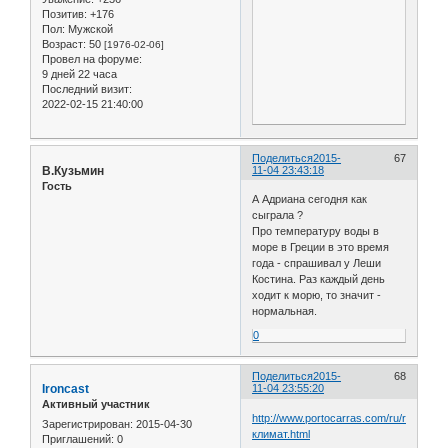
Позитив:
+176
Пол:
Мужской
Возраст:
50
[1976-02-06]
Провел на форуме:
9 дней 22 часа
Последний визит:
2022-02-15 21:40:00
Поделиться
2015-
67
В.Кузьмин
11-04 23:43:18
Гость
А Адриана сегодня как
сыграла ?
Про температуру воды в
море в Греции в это время
года - спрашивал у Леши
Костина. Раз каждый день
ходит к морю, то значит -
нормальная.
0
Поделиться
2015-
68
Ironcast
11-04 23:55:20
Активный участник
http://www.portocarras.com/ru/resort/
Зарегистрирован
: 2015-04-30
климат.html
Приглашений:
0