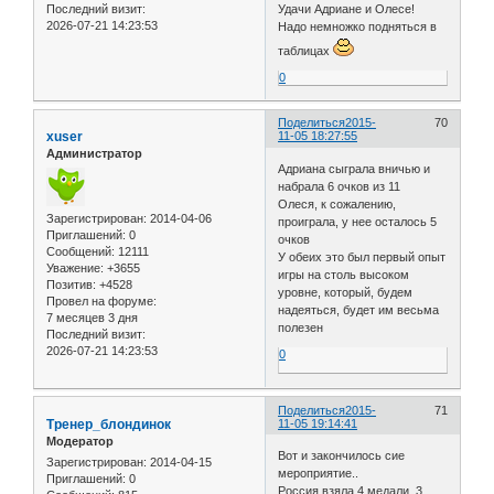
Последний визит:
Удачи Адриане и Олесе!
2026-07-21 14:23:53
Надо немножко подняться в
таблицах
0
Поделиться
2015-
70
xuser
11-05 18:27:55
Администратор
Адриана сыграла вничью и
набрала 6 очков из 11
Олеся, к сожалению,
Зарегистрирован
: 2014-04-06
проиграла, у нее осталось 5
Приглашений:
0
очков
Сообщений:
12111
У обеих это был первый опыт
Уважение:
+3655
игры на столь высоком
Позитив:
+4528
уровне, который, будем
Провел на форуме:
надеяться, будет им весьма
7 месяцев 3 дня
полезен
Последний визит:
2026-07-21 14:23:53
0
Поделиться
2015-
71
Тренер_блондинок
11-05 19:14:41
Модератор
Вот и закончилось сие
Зарегистрирован
: 2014-04-15
мероприятие..
Приглашений:
0
Россия взяла 4 медали, 3