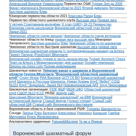
Апрельский Воронеж
Универсиада
Первенство ОШК
Турнир Эло до 2000
Финал чемпионата Воронежской области-2021
Второй дивизион
Ветераны
Быстрые шахматы
Блиц
Юниорские первенства области-2021
Классика
Рапид
Блиц
Первенство областного шахматного клуба
Высшая лига
Первая лига
V летняя Спартакиада молодёжи, II этап (ЦФО) 18-23
Первенство
Воронежа среди школьников
Воронежский областной этап Белой
Ладьи-2021
Чемпионат области среди женщин
Чемпионат области среди ветеранов
Чемпионат области по блицу
первая лига
высшая лига
Мемориал
Загоровского
быстрые шахматы
блиц
Чемпионат области по шахматам
Чемпионат области по быстрым шахматам
высшая лига
первая лига
Воронежская шахматная команда (с подтверждёнными никами) на lichess
Проект Патиум (PostOrion) ВКонтакте
Воронежский онлайн-турнир в честь начала весны
Турнир Voronezh Chess
Team на lichess к Международному дню шахмат
Онлайн-чемпионат
Европы на chess.com
Полная информация
Шахматные новости:
Telegram-канал о шахматах в Воронежской
области
Группа ВКонтакте "Воронежский областной шахматный
клуб"
Спорт-Игрок
РИА Воронеж
ЦСП СК ВО
Борисоглебский шахматный
клуб
Шахматы в Россоши
Шахматы. Новая Усмань
Клуб "Дебют" СОШ
№101
Клуб "Эндшпиль" Лицея №4
Нововоронежский ДДТ
Труд-Черноземье
Шахматные организации:
FIDE
ФШР
МШФ ЦФО
Областной шахматный
клуб
СШОР №13
ICCF
РАЗШ:
форум
сайт
Шахсекция ВКонтакте
"Воронеж шахматный" на БВФ
Воронежский
исторический форум
Cтарый форум (только чтение)
Старый сайт
областной ШФ
Старый сайт Воронежского фестиваля
Воронежская область в базе соревнований РШФ:
Турниры
Шахматисты
Соседи:
Липецк
Елец
Белгород
Алексеевка
Урюпинск
Балашов
Тамбов
Мичуринск
Курск
Железногорск
Альтернативно одаренные:
Раецкий&Беляев
Те же и Яриков
Воронежский шахматный форум