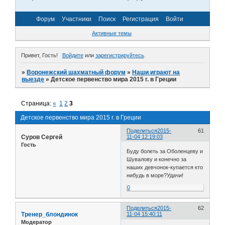
Форум
Участники
Поиск
Регистрация
Войти
Активные темы
Привет, Гость!
Войдите
или
зарегистрируйтесь
.
»
Воронежский шахматный форум
»
Наши играют на
выезде
»
Детское первенство мира 2015 г. в Греции
Страница:
«
1
2
3
Детское первенство мира 2015 г. в Греции
Поделиться
2015-
61
Суров Сергей
11-04 12:19:03
Гость
Буду болеть за Оболенцеву и
Шувалову и конечно за
наших девчонок-купается кто
нибудь в море?Удачи!
0
Поделиться
2015-
62
Тренер_блондинок
11-04 15:40:11
Модератор