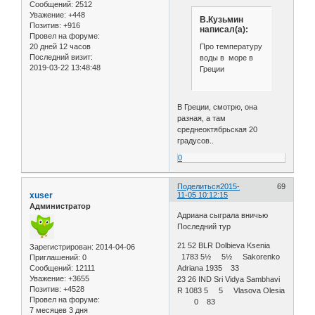
Сообщений:
2512
Уважение:
+448
В.Кузьмин
Позитив:
+916
написал(а):
Провел на форуме:
Про температуру
20 дней 12 часов
Последний визит:
воды в море в
2019-03-22 13:48:48
Греции
В Греции, смотрю, она
разная, а там
среднеоктябрьская 20
градусов..
0
Поделиться
2015-
69
xuser
11-05 10:12:15
Администратор
Адриана сыграла вничью
Последний тур
21 52 BLR Dolbieva Ksenia
Зарегистрирован
: 2014-04-06
1783 5½ 5½ Sakorenko
Приглашений:
0
Сообщений:
12111
Adriana 1935 33
Уважение:
+3655
23 26 IND Sri Vidya Sambhavi
Позитив:
+4528
R 1083 5 5 Vlasova Olesia
Провел на форуме:
0 83
7 месяцев 3 дня