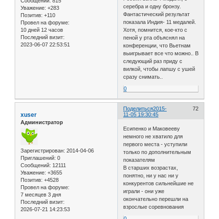
Сообщений:
815
серебра и одну бронзу.
Уважение:
+283
Фантастический результат
Позитив:
+110
показала Индия- 11 медалей.
Провел на форуме:
10 дней 12 часов
Хотя, помнится, кое-кто с
Последний визит:
пеной у рта объяснял на
2023-06-07 22:53:51
конференции, что Вьетнам
выигрывает все что можно.. В
следующий раз приду с
вилкой, чтобы лапшу с ушей
сразу снимать..
0
Поделиться
2015-
72
xuser
11-05 19:30:45
Администратор
Есипенко и Маковееву
немного не хватило для
первого места - уступили
Зарегистрирован
: 2014-04-06
только по дополнительным
Приглашений:
0
показателям
Сообщений:
12111
В старших возрастах,
Уважение:
+3655
понятно, ни у нас ни у
Позитив:
+4528
конкурентов сильнейшие не
Провел на форуме:
играли - они уже
7 месяцев 3 дня
окончательно перешли на
Последний визит:
взрослые соревнования
2026-07-21 14:23:53
0