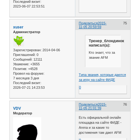
Последний визит:
2023-06-07 22:53:51
Поделиться
2015-
75
xuser
11-05 20:59:59
Администратор
Тренер_блондинок
написал(а):
Зарегистрирован
: 2014-04-06
Кто знает, что за
Приглашений:
0
звание AFM
Сообщений:
12111
Уважение:
+3655
Позитив:
+4528
Провел на форуме:
Типа звания, которые даются
7 месяцев 3 дня
за игру на сайте ФИДЕ
Последний визит:
0
2026-07-21 14:23:53
Поделиться
2015-
76
VDV
11-05 21:01:39
Модератор
Есть официальной онлайн
площадка на сайте ФИДЕ -
Arena и за какие то
достижения там дают AFM
0