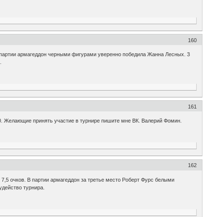
160
В партии армагеддон черными фигурами уверенно победила Жанна Лесных. 3
.
161
-0. Желающие принять участие в турнире пишите мне ВК. Валерий Фомин.
162
7,5 очков. В партии армагеддон за третье место Роберт Фурс белыми
удейство турнира.