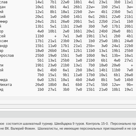
слав             14w1   7b1  22w0  18b1   4w1  23w1   3b0  11w1  
дан              10w1   6b1   4w1  26b1  22w=   1b0  25w1   3w=  
ий               12w1   8b1  18w1  22b0   2w=   4b1  23b0   5w1  
рий              20w1   1w0  24b0  14b1   6w1  26b1  22w0  21b1  
имир             24w1   2b1  26w0  20b1   5w1  22b0  21w1   1b0  
й                13b1   5w1  11b1  23w0   3b0   7w0  17b1  20b1  
ор                4w0  10b1   2w0  16b1  20w1  24b0  26w0   8b1  
сей              11b0     +   7w1   3w0  19b1  17w1   2b0   4b1  
ксим             17b1  21w1  23b0  19w1   1b0  25w0  18b1  24w0  
андр             15b1  11w0  17b1  21w1  25b=   3w0  24w1  22b0  
ар               18w0  26b0  16w1  12b1  11b0  13w1  19b1  25b0  
ирослав          25b0  19w0  15b1   5w0  10b0   9w1  13b=  16w1  
                  5b1  13w1  25b0   1w0  21b0   6b1   4w0  27w1  
ли               19b1  23w0  21b0  13w1   7b0  18w0  20w0     +  
ей                8w1   4b0   6w1   2b0  18w1  14b1  11b0   7w0  
                  7b0  15w1   9b1  11w0  17b0  10w1   6b1  26w0  
мида              6w0  12b1  10w1   4b0  24w0   8b1   5w0  14b0  
Никита           26w0  18b0   8w1   6b0  27w1   5b0  12w=   9b=  
ид                1b0  27w1   3b0   7w0  15b1  21w0  10b1  19w1  
сим                 -  14b0     +   9w=  13b0  16w0  15w1  18b0  
                  2w0  20b0  12w0   8b0  14w0     +  27b0  10w1  
ена              21b0  25w0  13b0  15w1   9b1  19w0  16b1  17w0  
астасия          22w0  16b1  20w0  27b=   8w0  12b0     +  13w=  
кита             23b0  17w0  19b0     +  12w1  20b0  14w0  15b0  
дное состоится шахматный турнир. Швейцарка 9 туров. Контроль 15-0. Персонально п
е ВК. Валерий Фомин. Шахматисты, не имеющие персональных приглашений и не сог