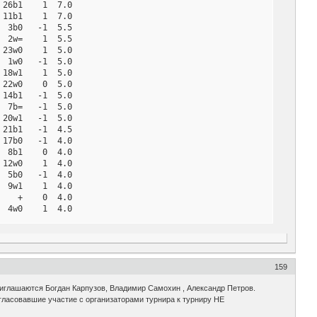
26b1    1  7.0

11b1    1  7.0

 3b0   -1  5.5

 2w=    1  5.5

23w0    1  5.0

 1w0   -1  5.0

18w1    1  5.0

22w0    0  5.0

14b1   -1  5.0

 7b=   -1  5.0

20w1   -1  5.0

21b1   -1  4.5

17b0   -1  4.0

 8b1    0  4.0

12w0    1  4.0

 5b0   -1  4.0

 9w1    1  4.0

   +    0  4.0

 4w0    1  4.0

10b1   -1  3.5

16b1    0  3.0

 6w0    1  3.0

19b0    0  3.0

27w0    0  2.0

159
риглашаются Богдан Карпузов, Владимир Самохин , Александр Петров.
ласовавшие участие с организаторами турнира к турниру НЕ