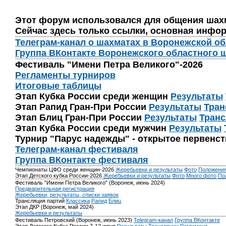
Этот форум использовался для общения шах
Сейчас здесь только ссылки, основная инфор
Телеграм-канал о шахматах в Воронежской о
Группа ВКонтакте Воронежского областного 
Фестиваль "Имени Петра Великого"-2026
Регламенты турниров
Итоговые таблицы
Этап Кубка России среди женщин
Результаты
Этап Рапид Гран-При России
Результаты
Тран
Этап Блиц Гран-При России
Результаты
Транс
Этап Кубка России среди мужчин
Результаты
Турнир "Парус надежды" - открытое первенс
Телеграм-канал фестиваля
Группа ВКонтакте фестиваля
Чемпионаты ЦФО среди женщин-2026
Жеребьевки и результаты
Фото
Положени
Этап Детского кубка России-2026
Жеребьевки и результаты
Фото
Много фото
По
Фестиваль "Имени Петра Великого" (Воронеж, июнь 2024)
Предварительная регистрация
Жеребьевки, результаты, списки заявок
Трансляция партий
Классика
Рапид
Блиц
Этап ДКР (Воронеж, май 2024)
Жеребьевки и результаты
Фестиваль Петровский (Воронеж, июнь 2023)
Telegram-канал
Группа ВКонтакте