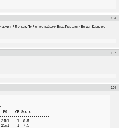
156
узьмин- 7,5 очков, По 7 очков набрали Влад Рюмшин и Богдан Карпузов.
157
158


 R9    CB Score

------------------------

24b1   -1  8.5

25w1    1  7.5
