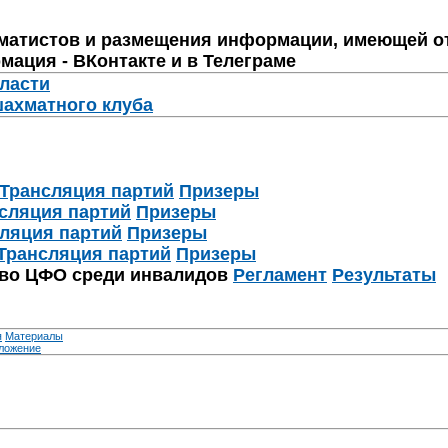
матистов и размещения информации, имеющей о
мация - ВКонтакте и в Телеграме
бласти
шахматного клуба
Трансляция партий
Призеры
сляция партий
Призеры
ляция партий
Призеры
Трансляция партий
Призеры
тво ЦФО среди инвалидов
Регламент
Результаты
я
Материалы
ложение