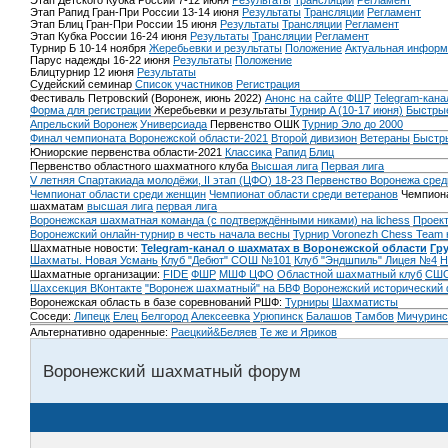
Этап Детского Кубка России 7-12 июня
Результаты
Трансляции
Регламент
Этап Рапид Гран-При России 13-14 июня
Результаты
Трансляции
Регламент
Этап Блиц Гран-При России 15 июня
Результаты
Трансляции
Регламент
Этап Кубка России 16-24 июня
Результаты
Трансляции
Регламент
Турнир Б 10-14 ноября
Жеребьевки и результаты
Положение
Актуальная информ
Парус надежды 16-22 июня
Результаты
Положение
Блицтурнир 12 июня
Результаты
Судейский семинар
Список участников
Регистрация
Фестиваль Петровский (Воронеж, июнь 2022)
Анонс на сайте ФШР
Telegram-кана
Форма для регистрации
Жеребьевки и результаты
Турнир A (10-17 июня)
Быстрые
Апрельский Воронеж
Универсиада
Первенство ОШК
Турнир Эло до 2000
Финал чемпионата Воронежской области-2021
Второй дивизион
Ветераны
Быстр
Юниорские первенства области-2021
Классика
Рапид
Блиц
Первенство областного шахматного клуба
Высшая лига
Первая лига
V летняя Спартакиада молодёжи, II этап (ЦФО) 18-23
Первенство Воронежа сред
Чемпионат области среди женщин
Чемпионат области среди ветеранов
Чемпиона
шахматам
высшая лига
первая лига
Воронежская шахматная команда (с подтверждёнными никами) на lichess
Проект
Воронежский онлайн-турнир в честь начала весны
Турнир Voronezh Chess Team 
Шахматные новости:
Telegram-канал о шахматах в Воронежской области
Гр
Шахматы. Новая Усмань
Клуб "Дебют" СОШ №101
Клуб "Эндшпиль" Лицея №4
Н
Шахматные организации:
FIDE
ФШР
МШФ ЦФО
Областной шахматный клуб
СШО
Шахсекция ВКонтакте
"Воронеж шахматный" на БВФ
Воронежский исторический
Воронежская область в базе соревнований РШФ:
Турниры
Шахматисты
Соседи:
Липецк
Елец
Белгород
Алексеевка
Урюпинск
Балашов
Тамбов
Мичуринс
Альтернативно одаренные:
Раецкий&Беляев
Те же и Яриков
Воронежский шахматный форум