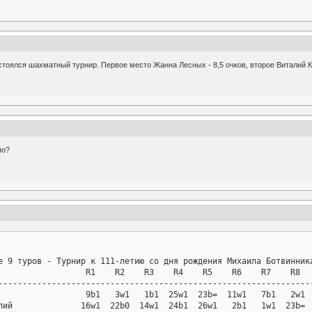
остоялся шахматный турнир. Первое место Жанна Лесных - 8,5 очков, второе Виталий К
но?
е 9 туров - Турнир к 111-летию со дня рождения Михаила Ботвинника
                  R1    R2    R3    R4    R5    R6    R7    R8   
-----------------------------------------------------------------
                  9b1   3w1   1b1  25w1  23b=  11w1   7b1   2w1  
лий              16w1  22b0  14w1  24b1  26w1   2b1   1w1  23b=  