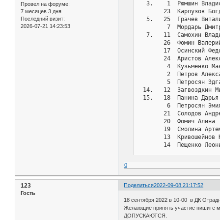
  3.    1  Рюмшин Влади
Провел на форуме:
       23  Карпузов Бог
7 месяцев 3 дня
  5.   25  Грачев Витал
Последний визит:
2026-07-21 14:23:53
        7  Мордарь Дмит
  7.   11  Самохин Влад
       26  Фомин Валери
       17  Осинский Фед
       24  Аристов Алек
        4  Кузьменко Ма
        2  Петров Алекс
        5  Петросян Эдг
 14.   12  Загвоздкин М
 15.   18  Панина Дарья
        6  Петросян Эми
       21  Солодов Андр
       20  Фомич Алина 
       19  Смолина Арте
       13  Кривошейнов 
       14  Пещенко Леон
 22.   27  Гаврилов Мак
 23.   15  Бузов Матвей
0
        8  Процышина Ел
        9  Чурсанова Ан
 26.   10  Мещеряков Ни
123
Поделиться
2022-09-08 21:17:52
Гость
18 сентября 2022 в 10-00 в ДК Отра
Желающие принять участие пишите мн
ДОПУСКАЮТСЯ.