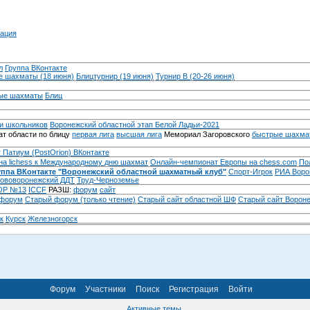
ация
л
Группа ВКонтакте
 шахматы (18 июня)
Блицтурнир (19 июня)
Турнир B (20-26 июня)
ые шахматы
Блиц
и школьников
Воронежский областной этап Белой Ладьи-2021
т области по блицу
первая лига
высшая лига
Мемориал Загоровского
быстрые шахма
 Патиум (PostOrion) ВКонтакте
на lichess к Международному дню шахмат
Онлайн-чемпионат Европы на chess.com
По
уппа ВКонтакте "Воронежский областной шахматный клуб"
Спорт-Игрок
РИА Воро
ововоронежский ДДТ
Труд-Черноземье
Р №13
ICCF
РАЗШ:
форум
сайт
 форум
Cтарый форум (только чтение)
Старый сайт областной ШФ
Старый сайт Ворон
к
Курск
Железногорск
Форум
Участники
Поиск
Регистрация
Войти
Активные темы