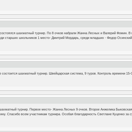
е состоялся шахматный турнир. По 8 очков набрали Жанна Лесных и Валерий Фомин. 
реди старших школьников 1 место- Дмитрий Мордарь, среди младших - Федор Осинский
ое состоится шахматный турнир. Швейцарская система, 9 туров. Контроль времени 15
шахматный турнир. Первое место- Жанна Лесных 9 очков. Второе Анжелика Быковская 
ну. Спасибо всем участникам турнира. Особая благодарность Светлане Куценко за с