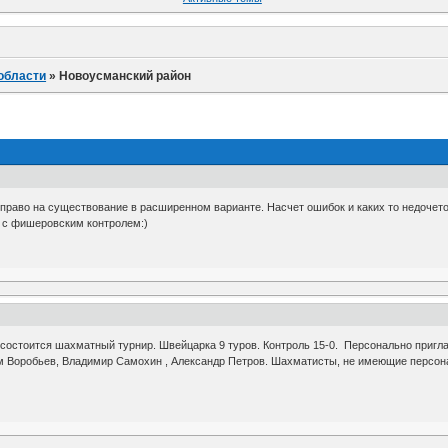
области
»
Новоусманский район
 право на существование в расширенном варианте. Насчет ошибок и каких то недочето
ь с фишеровским контролем:)
 состоится шахматный турнир. Швейцарка 9 туров. Контроль 15-0. Персонально приг
м Воробьев, Владимир Самохин , Александр Петров. Шахматисты, не имеющие персона