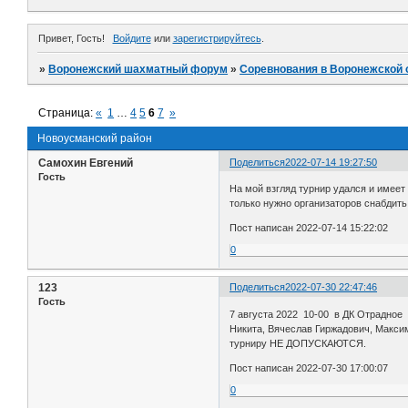
Привет, Гость!
Войдите
или
зарегистрируйтесь
.
»
Воронежский шахматный форум
»
Соревнования в Воронежской 
Страница:
«
1
…
4
5
6
7
»
Новоусманский район
Самохин Евгений
Поделиться
2022-07-14 19:27:50
Гость
На мой взгляд турнир удался и имеет
только нужно организаторов снабдит
Пост написан 2022-07-14 15:22:02
0
123
Поделиться
2022-07-30 22:47:46
Гость
7 августа 2022 10-00 в ДК Отрадное
Никита, Вячеслав Гиржадович, Макси
турниру НЕ ДОПУСКАЮТСЯ.
Пост написан 2022-07-30 17:00:07
0