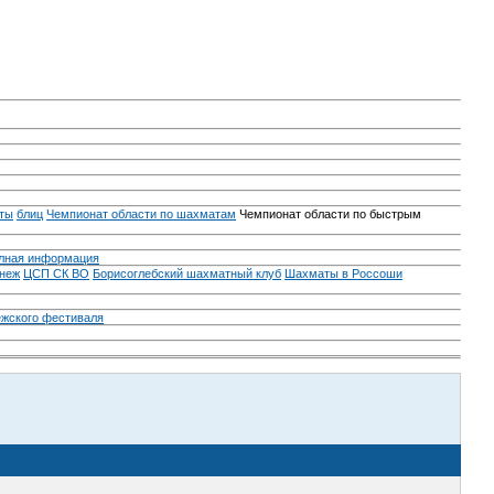
ты
блиц
Чемпионат области по шахматам
Чемпионат области по быстрым
лная информация
неж
ЦСП СК ВО
Борисоглебский шахматный клуб
Шахматы в Россоши
ежского фестиваля