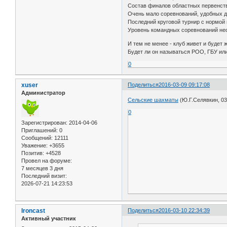
Состав финалов областных первенств
Очень мало соревнований, удобных д
Последний круговой турнир с нормой 
Уровень командных соревнований нес
И тем не менее - клуб живет и будет 
Будет ли он называться РОО, ГБУ или 
0
xuser
Поделиться
2016-03-09 09:17:08
Администратор
Сельские шахматы
(Ю.Г.Селявкин, 03
0
Зарегистрирован
: 2014-04-06
Приглашений:
0
Сообщений:
12111
Уважение:
+3655
Позитив:
+4528
Провел на форуме:
7 месяцев 3 дня
Последний визит:
2026-07-21 14:23:53
Ironcast
Поделиться
2016-03-10 22:34:39
Активный участник