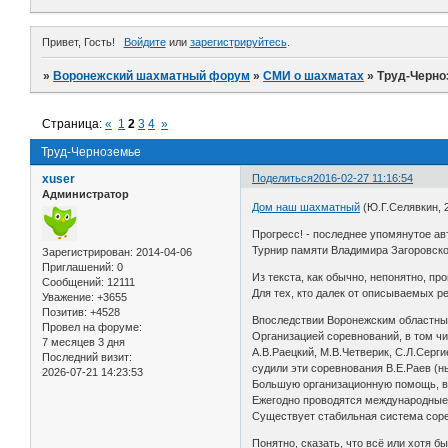
Привет, Гость!
Войдите
или
зарегистрируйтесь
.
»
Воронежский шахматный форум
»
СМИ о шахматах
»
Труд-Черно
Страница:
«
1
2
3
4
»
Труд-Черноземье
xuser
Поделиться
2016-02-27 11:16:54
Администратор
Дом наш шахматный
(Ю.Г.Селявкин, 2
Прогресс! - последнее упомянутое ав
Турнир памяти Владимира Загоровског
Зарегистрирован
: 2014-04-06
Приглашений:
0
Из текста, как обычно, непонятно, пр
Сообщений:
12111
Для тех, кто далек от описываемых р
Уважение:
+3655
Позитив:
+4528
Впоследствии Воронежским областным
Провел на форуме:
Организацией соревнований, в том чи
7 месяцев 3 дня
А.В.Раецкий, М.В.Четверик, С.Л.Серги
Последний визит:
судили эти соревнования В.Е.Раев (ны
2026-07-21 14:23:53
Большую организационную помощь, в 
Ежегодно проводятся международные 
Существует стабильная система соре
Понятно, сказать, что всё или хотя б