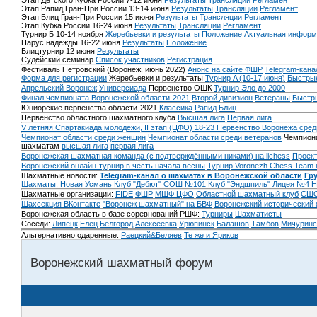
Этап Детского Кубка России 7-12 июня
Результаты
Трансляции
Регламент
Этап Рапид Гран-При России 13-14 июня
Результаты
Трансляции
Регламент
Этап Блиц Гран-При России 15 июня
Результаты
Трансляции
Регламент
Этап Кубка России 16-24 июня
Результаты
Трансляции
Регламент
Турнир Б 10-14 ноября
Жеребьевки и результаты
Положение
Актуальная информ
Парус надежды 16-22 июня
Результаты
Положение
Блицтурнир 12 июня
Результаты
Судейский семинар
Список участников
Регистрация
Фестиваль Петровский (Воронеж, июнь 2022)
Анонс на сайте ФШР
Telegram-кана
Форма для регистрации
Жеребьевки и результаты
Турнир A (10-17 июня)
Быстрые
Апрельский Воронеж
Универсиада
Первенство ОШК
Турнир Эло до 2000
Финал чемпионата Воронежской области-2021
Второй дивизион
Ветераны
Быстр
Юниорские первенства области-2021
Классика
Рапид
Блиц
Первенство областного шахматного клуба
Высшая лига
Первая лига
V летняя Спартакиада молодёжи, II этап (ЦФО) 18-23
Первенство Воронежа сред
Чемпионат области среди женщин
Чемпионат области среди ветеранов
Чемпиона
шахматам
высшая лига
первая лига
Воронежская шахматная команда (с подтверждёнными никами) на lichess
Проект
Воронежский онлайн-турнир в честь начала весны
Турнир Voronezh Chess Team 
Шахматные новости:
Telegram-канал о шахматах в Воронежской области
Гр
Шахматы. Новая Усмань
Клуб "Дебют" СОШ №101
Клуб "Эндшпиль" Лицея №4
Н
Шахматные организации:
FIDE
ФШР
МШФ ЦФО
Областной шахматный клуб
СШО
Шахсекция ВКонтакте
"Воронеж шахматный" на БВФ
Воронежский исторический
Воронежская область в базе соревнований РШФ:
Турниры
Шахматисты
Соседи:
Липецк
Елец
Белгород
Алексеевка
Урюпинск
Балашов
Тамбов
Мичуринс
Альтернативно одаренные:
Раецкий&Беляев
Те же и Яриков
Воронежский шахматный форум