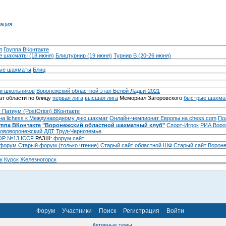
ация
л
Группа ВКонтакте
 шахматы (18 июня)
Блицтурнир (19 июня)
Турнир B (20-26 июня)
ые шахматы
Блиц
и школьников
Воронежский областной этап Белой Ладьи-2021
т области по блицу
первая лига
высшая лига
Мемориал Загоровского
быстрые шахма
 Патиум (PostOrion) ВКонтакте
на lichess к Международному дню шахмат
Онлайн-чемпионат Европы на chess.com
По
уппа ВКонтакте "Воронежский областной шахматный клуб"
Спорт-Игрок
РИА Воро
ововоронежский ДДТ
Труд-Черноземье
Р №13
ICCF
РАЗШ:
форум
сайт
 форум
Cтарый форум (только чтение)
Старый сайт областной ШФ
Старый сайт Ворон
к
Курск
Железногорск
Форум
Участники
Поиск
Регистрация
Войти
Активные темы