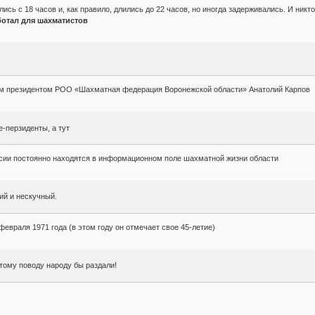
сь с 18 часов и, как правило, длились до 22 часов, но иногда задерживались. И никт
ботал для шахматистов
ым президентом РОО «Шахматная федерация Воронежской области» Анатолий Карпов
-перзиденты, а тут
ии постоянно находятся в информационном поле шахматной жизни области
ий и нескучный.
евраля 1971 года (в этом году он отмечает свое 45-летие)
тому поводу народу бы раздали!