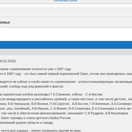
земье
6.02.2016)
тором соревнование относится уже к 1997 году.
о в 1997 году - это был самый первый воронежский Open, потом они проводились кажды
оводятся ли сейчас в клубе какие-то соревнования - успехи конкурирующих организаций
еалий, сообщу еще ряд фамилий и фактов.
 шахматным клубом руководил Г.К.Санакоев, сейчас - С.А.Кислов.
сле международного и российского уровней, а также местных, в том числе детских, з
енко, К.В.Чернышов, В.И.Волков, П.М.Сиротин, А.В.Костин, Г.И.Копенкин, А.А.Селиверс
не, увы, покойный), А.В.Иванов, С.А.Фомин, И.И.Семенова, Е.А.Сизинцева и опять же м
том числе в обеспечении финансирования, оказывают С.И.Рудаков, А.В.Кошеваров.
Open-турниры и этапы детского Кубка России.
внований уровня области и города.
ы почти всё хорошо - значит погрешить против истины.