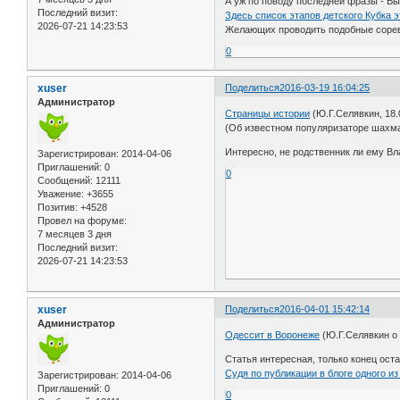
А уж по поводу последней фразы - Вы
Последний визит:
Здесь список этапов детского Кубка э
2026-07-21 14:23:53
Желающих проводить подобные соревн
0
xuser
Поделиться
2016-03-19 16:04:25
Администратор
Страницы истории
(Ю.Г.Селявкин, 18.
(Об известном популяризаторе шахм
Интересно, не родственник ли ему В
Зарегистрирован
: 2014-04-06
Приглашений:
0
0
Сообщений:
12111
Уважение:
+3655
Позитив:
+4528
Провел на форуме:
7 месяцев 3 дня
Последний визит:
2026-07-21 14:23:53
xuser
Поделиться
2016-04-01 15:42:14
Администратор
Одессит в Воронеже
(Ю.Г.Селявкин о
Статья интересная, только конец оста
Судя по публикации в блоге одного и
Зарегистрирован
: 2014-04-06
Приглашений:
0
0