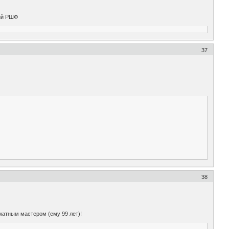
ний РШФ
37
38
матным мастером (ему 99 лет)!