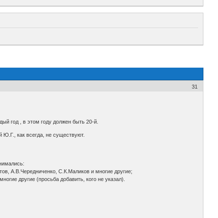
31
й год , в этом году должен быть 20-й.
 Ю.Г., как всегда, не существуют.
анимались:
тов, А.В.Чередниченко, С.К.Маликов и многие другие;
ногие другие (просьба добавить, кого не указал).