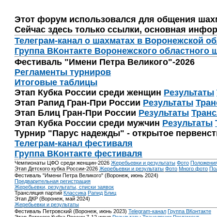
Этот форум использовался для общения шах
Сейчас здесь только ссылки, основная инфор
Телеграм-канал о шахматах в Воронежской о
Группа ВКонтакте Воронежского областного 
Фестиваль "Имени Петра Великого"-2026
Регламенты турниров
Итоговые таблицы
Этап Кубка России среди женщин
Результаты
Этап Рапид Гран-При России
Результаты
Тран
Этап Блиц Гран-При России
Результаты
Транс
Этап Кубка России среди мужчин
Результаты
Турнир "Парус надежды" - открытое первенс
Телеграм-канал фестиваля
Группа ВКонтакте фестиваля
Чемпионаты ЦФО среди женщин-2026
Жеребьевки и результаты
Фото
Положени
Этап Детского кубка России-2026
Жеребьевки и результаты
Фото
Много фото
По
Фестиваль "Имени Петра Великого" (Воронеж, июнь 2024)
Предварительная регистрация
Жеребьевки, результаты, списки заявок
Трансляция партий
Классика
Рапид
Блиц
Этап ДКР (Воронеж, май 2024)
Жеребьевки и результаты
Фестиваль Петровский (Воронеж, июнь 2023)
Telegram-канал
Группа ВКонтакте