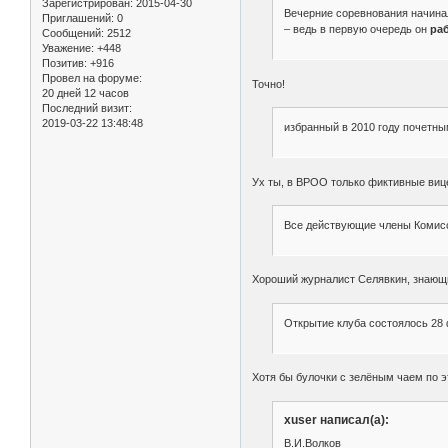
Зарегистрирован
: 2015-04-30
Вечерние соревнования начинали
Приглашений:
0
– ведь в первую очередь он
ра
Сообщений:
2512
Уважение:
+448
Позитив:
+916
Провел на форуме:
Точно!
20 дней 12 часов
Последний визит:
2019-03-22 13:48:48
избранный в 2010 году почетн
Ух ты, в ВРОО только фиктивные вице
Все действующие члены Комисс
Хороший журналист Селявкин, знающ
Открытие клуба состоялось 28 ф
Хотя бы булочки с зелёным чаем по э
xuser написал(а):
В.И.Волков