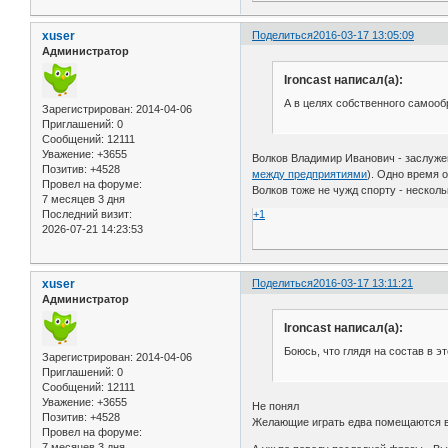
xuser
Поделиться
2016-03-17 13:05:09
Администратор
Ironcast написал(а):
А в целях собственного самообр
Зарегистрирован
: 2014-04-06
Приглашений:
0
Сообщений:
12111
Уважение:
+3655
Волков Владимир Иванович - заслуже
Позитив:
+4528
между предприятиями
). Одно время 
Провел на форуме:
Волков тоже не чужд спорту - несколь
7 месяцев 3 дня
+1
Последний визит:
2026-07-21 14:23:53
xuser
Поделиться
2016-03-17 13:11:21
Администратор
Ironcast написал(а):
Боюсь, что глядя на состав в э
Зарегистрирован
: 2014-04-06
Приглашений:
0
Сообщений:
12111
Уважение:
+3655
Не понял
Позитив:
+4528
Желающие играть едва помещаются в к
Провел на форуме:
7 месяцев 3 дня