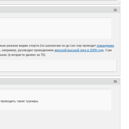
35
мым разным видам спорта (по шахматам он до сих пор проводит
командники
е, например, руководил проведением
женской высшей лиги в 2009 году
. Сам
ках (в возрасте далеко за 70).
36
 проводить такие турниры.