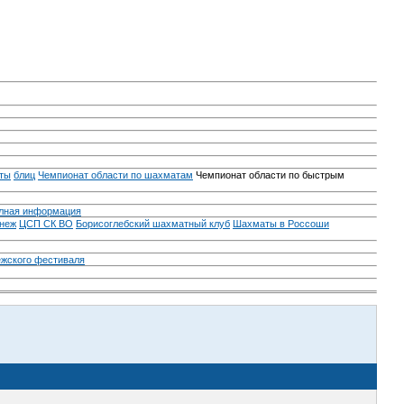
ты
блиц
Чемпионат области по шахматам
Чемпионат области по быстрым
лная информация
неж
ЦСП СК ВО
Борисоглебский шахматный клуб
Шахматы в Россоши
ежского фестиваля