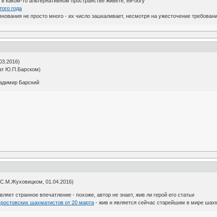
 в каком-то альтернативном пространстве живете, ей-богу
того года
ования не просто много - их число зашкаливает, несмотря на ужесточение требова
03.2016)
ат Ю.П.Барском)
ладимир Барский
 С.М.Жуховицком, 01.04.2016)
вляет странное впечатление - похоже, автор не знает, жив ли герой его статьи
з ростовских шахматистов от 20 марта
- жив и является сейчас старейшим в мире шах