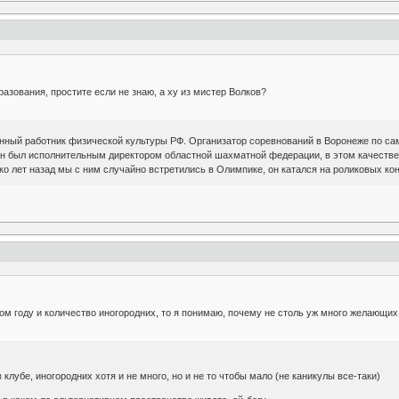
азования, простите если не знаю, а ху из мистер Волков?
нный работник физической культуры РФ. Организатор соревнований в Воронеже по са
он был исполнительным директором областной шахматной федерации, в этом качеств
ко лет назад мы с ним случайно встретились в Олимпике, он катался на роликовых конь
том году и количество иногородних, то я понимаю, почему не столь уж много желающих
лубе, иногородних хотя и не много, но и не то чтобы мало (не каникулы все-таки)