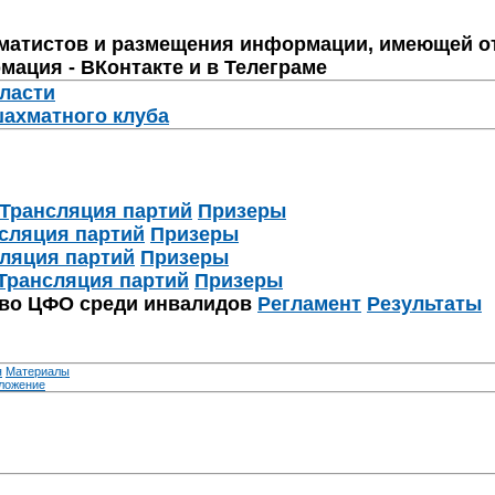
матистов и размещения информации, имеющей о
мация - ВКонтакте и в Телеграме
бласти
шахматного клуба
Трансляция партий
Призеры
сляция партий
Призеры
ляция партий
Призеры
Трансляция партий
Призеры
тво ЦФО среди инвалидов
Регламент
Результаты
я
Материалы
ложение