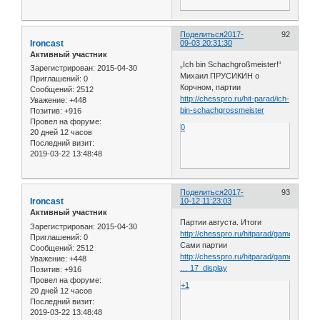
Поделиться
2017-
92
Ironcast
09-03 20:31:30
Активный участник
„Ich bin Schachgroßmeister!“
Зарегистрирован
: 2015-04-30
Михаил ПРУСИКИН о
Приглашений:
0
Корчном, партии
Сообщений:
2512
http://chesspro.ru/hit-parad/ich-
Уважение:
+448
bin-schachgrossmeister
Позитив:
+916
Провел на форуме:
0
20 дней 12 часов
Последний визит:
2019-03-22 13:48:48
Поделиться
2017-
93
Ironcast
10-12 11:23:03
Активный участник
Партии августа. Итоги
Зарегистрирован
: 2015-04-30
http://chesspro.ru/hitparad/game_of_t
Приглашений:
0
Сами партии
Сообщений:
2512
http://chesspro.ru/hitparad/game_of_the
Уважение:
+448
… 17_display
Позитив:
+916
Провел на форуме:
+1
20 дней 12 часов
Последний визит:
2019-03-22 13:48:48