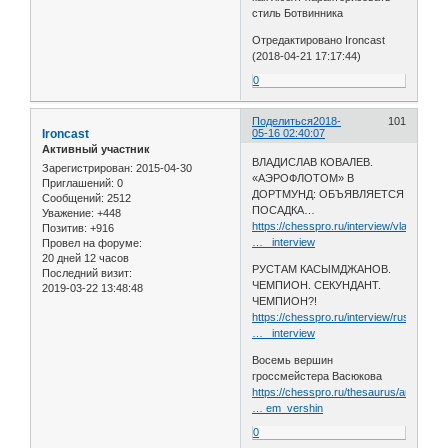
стиль Ботвинника
Отредактировано Ironcast
(2018-04-21 17:17:44)
0
Поделиться
2018-
101
Ironcast
05-16 02:40:07
Активный участник
ВЛАДИСЛАВ КОВАЛЕВ.
Зарегистрирован
: 2015-04-30
«АЭРОФЛОТОМ» В
Приглашений:
0
ДОРТМУНД: ОБЪЯВЛЯЕТСЯ
Сообщений:
2512
ПОСАДКА…
Уважение:
+448
https://chesspro.ru/interview/vladislav
Позитив:
+916
… _interview
Провел на форуме:
20 дней 12 часов
РУСТАМ КАСЫМДЖАНОВ.
Последний визит:
ЧЕМПИОН. СЕКУНДАНТ.
2019-03-22 13:48:48
ЧЕМПИОН?!
https://chesspro.ru/interview/rustam_ka
… _interview
Восемь вершин
гроссмейстера Васюкова
https://chesspro.ru/thesaurus/arhangels
… em_vershin
0