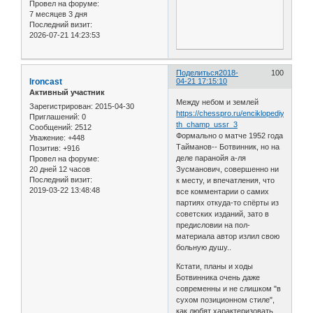
Провел на форуме:
7 месяцев 3 дня
Последний визит:
2026-07-21 14:23:53
Поделиться
2018-
100
Ironcast
04-21 17:15:10
Активный участник
Между небом и землей
Зарегистрирован
: 2015-04-30
https://chesspro.ru/enciklopediya/20-
Приглашений:
0
th_champ_ussr_3
Сообщений:
2512
Формально о матче 1952 года
Уважение:
+448
Тайманов-- Ботвинник, но на
Позитив:
+916
деле паранойя а-ля
Провел на форуме:
20 дней 12 часов
Зусманович, совершенно ни
Последний визит:
к месту, и впечатления, что
2019-03-22 13:48:48
все комментарии о самих
партиях откуда-то спёрты из
советских изданий, зато в
предисловии на пол-
материала автор излил свою
больную душу..
Кстати, планы и ходы
Ботвинника очень даже
современны и не слишком "в
сухом позиционном стиле",
как любят характеризовать