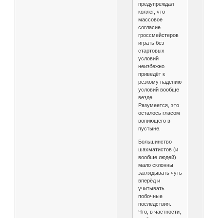
предупреждал
коллег, что
массовое
согласие
гроссмейстеров
играть без
стартовых
условий
неизбежно
приведёт к
резкому падению
условий вообще
везде.
Разумеется, это
осталось гласом
вопиющего в
пустыне.
Большинство
шахматистов (и
вообще людей)
мало склонны
заглядывать чуть
вперёд и
учитывать
побочные
последствия.
Что, в частности,