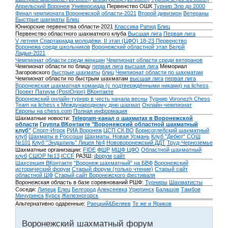
Апрельский Воронеж
Универсиада
Первенство ОШК
Турнир Эло до 2000
Финал чемпионата Воронежской области-2021
Второй дивизион
Ветераны
Быстрые шахматы
Блиц
Юниорские первенства области-2021
Классика
Рапид
Блиц
Первенство областного шахматного клуба
Высшая лига
Первая лига
V летняя Спартакиада молодёжи, II этап (ЦФО) 18-23
Первенство
Воронежа среди школьников
Воронежский областной этап Белой
Ладьи-2021
Чемпионат области среди женщин
Чемпионат области среди ветеранов
Чемпионат области по блицу
первая лига
высшая лига
Мемориал
Загоровского
быстрые шахматы
блиц
Чемпионат области по шахматам
Чемпионат области по быстрым шахматам
высшая лига
первая лига
Воронежская шахматная команда (с подтверждёнными никами) на lichess
Проект Патиум (PostOrion) ВКонтакте
Воронежский онлайн-турнир в честь начала весны
Турнир Voronezh Chess
Team на lichess к Международному дню шахмат
Онлайн-чемпионат
Европы на chess.com
Полная информация
Шахматные новости:
Telegram-канал о шахматах в Воронежской
области
Группа ВКонтакте "Воронежский областной шахматный
клуб"
Спорт-Игрок
РИА Воронеж
ЦСП СК ВО
Борисоглебский шахматный
клуб
Шахматы в Россоши
Шахматы. Новая Усмань
Клуб "Дебют" СОШ
№101
Клуб "Эндшпиль" Лицея №4
Нововоронежский ДДТ
Труд-Черноземье
Шахматные организации:
FIDE
ФШР
МШФ ЦФО
Областной шахматный
клуб
СШОР №13
ICCF
РАЗШ:
форум
сайт
Шахсекция ВКонтакте
"Воронеж шахматный" на БВФ
Воронежский
исторический форум
Cтарый форум (только чтение)
Старый сайт
областной ШФ
Старый сайт Воронежского фестиваля
Воронежская область в базе соревнований РШФ:
Турниры
Шахматисты
Соседи:
Липецк
Елец
Белгород
Алексеевка
Урюпинск
Балашов
Тамбов
Мичуринск
Курск
Железногорск
Альтернативно одаренные:
Раецкий&Беляев
Те же и Яриков
Воронежский шахматный форум