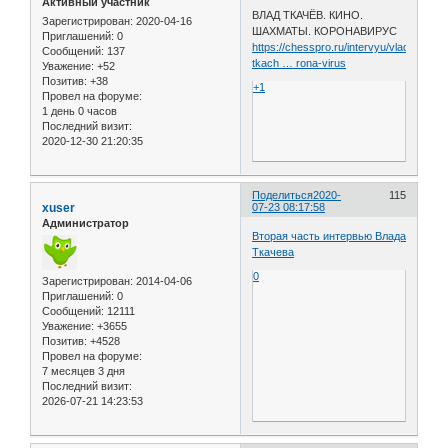
Активный участник
ВЛАД ТКАЧЁВ. КИНО.
Зарегистрирован
: 2020-04-16
ШАХМАТЫ. КОРОНАВИРУС
Приглашений:
0
https://chesspro.ru/intervyu/vlad-
Сообщений:
137
tkach … rona-virus
Уважение:
+52
Позитив:
+38
+1
Провел на форуме:
1 день 0 часов
Последний визит:
2020-12-30 21:20:35
Поделиться
2020-
115
xuser
07-23 08:17:58
Администратор
Вторая часть интервью Влада
Ткачева
0
Зарегистрирован
: 2014-04-06
Приглашений:
0
Сообщений:
12111
Уважение:
+3655
Позитив:
+4528
Провел на форуме:
7 месяцев 3 дня
Последний визит:
2026-07-21 14:23:53