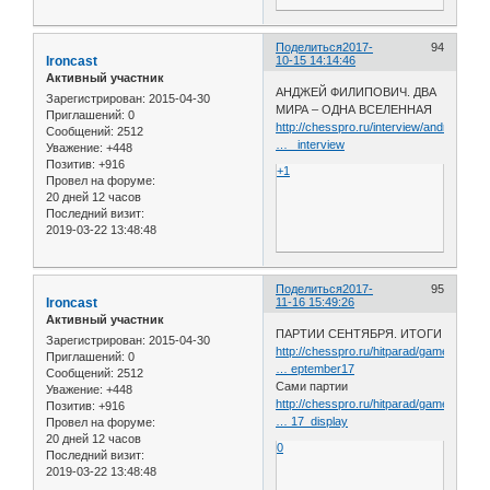
Поделиться
2017-
94
Ironcast
10-15 14:14:46
Активный участник
АНДЖЕЙ ФИЛИПОВИЧ. ДВА
Зарегистрирован
: 2015-04-30
МИРА – ОДНА ВСЕЛЕННАЯ
Приглашений:
0
http://chesspro.ru/interview/andrzej_fi
Сообщений:
2512
… _interview
Уважение:
+448
Позитив:
+916
+1
Провел на форуме:
20 дней 12 часов
Последний визит:
2019-03-22 13:48:48
Поделиться
2017-
95
Ironcast
11-16 15:49:26
Активный участник
ПАРТИИ СЕНТЯБРЯ. ИТОГИ
Зарегистрирован
: 2015-04-30
http://chesspro.ru/hitparad/game_of_the
Приглашений:
0
… eptember17
Сообщений:
2512
Сами партии
Уважение:
+448
http://chesspro.ru/hitparad/game_of_the
Позитив:
+916
… 17_display
Провел на форуме:
20 дней 12 часов
0
Последний визит:
2019-03-22 13:48:48