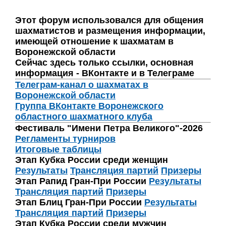
Этот форум использовался для общения
шахматистов и размещения информации,
имеющей отношение к шахматам в
Воронежской области
Сейчас здесь только ссылки, основная
информация - ВКонтакте и в Телеграме
Телеграм-канал о шахматах в
Воронежской области
Группа ВКонтакте Воронежского
областного шахматного клуба
Фестиваль "Имени Петра Великого"-2026
Регламенты турниров
Итоговые таблицы
Этап Кубка России среди женщин
Результаты
Трансляция партий
Призеры
Этап Рапид Гран-При России
Результаты
Трансляция партий
Призеры
Этап Блиц Гран-При России
Результаты
Трансляция партий
Призеры
Этап Кубка России среди мужчин