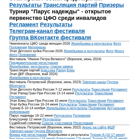
Результаты
Трансляция партий
Призеры
Турнир "Парус надежды" - открытое
первенство ЦФО среди инвалидов
Регламент
Результаты
Телеграм-канал фестиваля
Группа ВКонтакте фестиваля
Чемпионаты ЦФО среди женщин-2026
Жеребьевки и результаты
Фото
Положения
Материалы
Этап Детского кубка России-2026
Жеребьевки и результаты
Фото
Много
фото
Положение
Фестиваль "Имени Петра Великого" (Воронеж, июнь 2024)
Предварительная регистрация
Жеребьевки, результаты, списки заявок
Трансляция партий
Классика
Рапид
Блиц
Этап ДКР (Воронеж, май 2024)
Жеребьевки и результаты
Фестиваль Петровский (Воронеж, июнь 2023)
Telegram-канал
Группа
ВКонтакте
Этап Детского Кубка России 7-12 июня
Результаты
Трансляции
Регламент
Этап Рапид Гран-При России 13-14 июня
Результаты
Трансляции
Регламент
Этап Блиц Гран-При России 15 июня
Результаты
Трансляции
Регламент
Этап Кубка России 16-24 июня
Результаты
Трансляции
Регламент
Турнир Б 10-14 ноября
Жеребьевки и результаты
Положение
Актуальная
информация
Парус надежды 16-22 июня
Результаты
Положение
Блицтурнир 12 июня
Результаты
Судейский семинар
Список участников
Регистрация
Фестиваль Петровский (Воронеж, июнь 2022)
Анонс на сайте ФШР
Telegram-канал
Группа ВКонтакте
Форма для регистрации
Жеребьевки и результаты
Турнир A (10-17 июня)
Быстрые шахматы (18 июня)
Блицтурнир (19 июня)
Турнир B (20-26 июня)