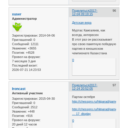
Поделиться
2017-
96
xuser
12-04 09:19:15
Администратор
Детская вера
Муртас Кажгалеев, как
всегда, интересен
Зарегистрирован
: 2014-04-06
В этот раз он рассказывает
Приглашений:
0
Сообщений:
12111
про свою памятную победную
Уважение:
+3655
партию в юношеском
Позитив:
+4528
чемпионате Казахстана
Провел на форуме:
0
7 месяцев 3 дня
Последний визит:
2026-07-21 14:23:53
Поделиться
2017-
97
Ironcast
12-24 20:52:05
Активный участник
Партии октября
Зарегистрирован
: 2015-04-30
http://chesspro.ru/hitparad/game_of_t
Приглашений:
0
Сообщений:
2512
http://chesspro.ru/hitparad/game_of_the
Уважение:
+448
… 17_display
Позитив:
+916
Провел на форуме:
0
20 дней 12 часов