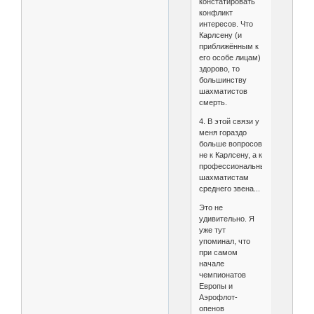
констатировать
конфликт
интересов. Что
Карлсену (и
приближённым к
его особе лицам)
здорово, то
большинству
шахматистов
смерть.
4. В этой связи у
меня гораздо
больше вопросов
не к Карлсену, а к
профессиональным
шахматистам
среднего звена...
Это не
удивительно. Я
уже тут
упоминал, что
при самом
начале
чемпионатов
Европы и
Аэрофлот-
опенов