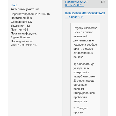
Поделиться
2020-
116
J-23
08-17 22:08:12
Активный участник
https://chesspro.ru/guestnew/looknullm
Зарегистрирован
: 2020-04-16
… p;page=144
Приглашений:
0
Сообщений:
137
Уважение:
+52
Evgeny Gleizerov:
Позитив:
+38
Речь в связи с
Провел на форуме:
нынешней
1 день 0 часов
деятельностью
Последний визит:
Карлсена вообще
2020-12-30 21:20:35
шла ... о более
существенных
вещах:
1) о пропаганде
ускоренных
контролей в
ущерб классике;
2) о пропаганде
онлайна с
полным
игнорированием
проблемы
читерства.
3. Следует
просто