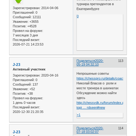
турнира претендентов в
Зарегистрирован
: 2014-04-06
Екатеринбурге
Приглашений:
0
0
Сообщений:
12111
Уважение:
+3655
Позитив:
+4528
Провел на форуме:
7 месяцев 3 дня
Последний визит:
2026-07-21 14:23:53
Поделиться
2020-
113
J-23
05-19 04:32:10
Активный участник
Непрошеные советы
Зарегистрирован
: 2020-04-16
https://chesspro.ru/details/coach_opinio
Приглашений:
0
Николай Власов о роли и
Сообщений:
137
месте тренера в шахматах
Уважение:
+52
Обсуждение можно найти
Позитив:
+38
здесь
Провел на форуме:
1 день 0 часов
http://chessvdk.ru/forum/index.php?
Последний визит:
topi … rdseen#new
2020-12-30 21:20:35
+1
Поделиться
2020-
114
J-23
07-18 03:02:07