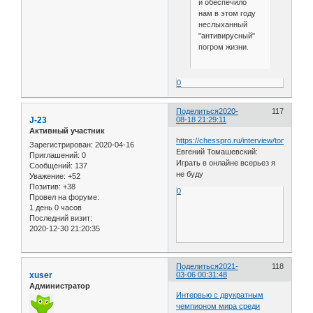
и обеспечило
нам в этом году
неслыханный
"антивирусный"
погром жизни.
0
Поделиться
2020-
117
J-23
08-18 21:29:11
Активный участник
https://chesspro.ru/interview/tomashevs
Зарегистрирован
: 2020-04-16
Евгений Томашевский:
Приглашений:
0
Играть в онлайне всерьез я
Сообщений:
137
не буду
Уважение:
+52
Позитив:
+38
0
Провел на форуме:
1 день 0 часов
Последний визит:
2020-12-30 21:20:35
Поделиться
2021-
118
xuser
03-06 00:31:48
Администратор
Интервью с двукратным
чемпионом мира среди