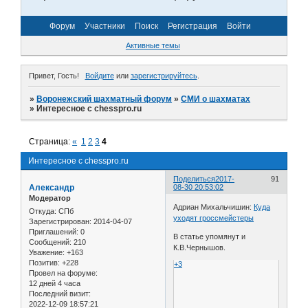
Форум
Участники
Поиск
Регистрация
Войти
Активные темы
Привет, Гость!
Войдите
или
зарегистрируйтесь
.
»
Воронежский шахматный форум
»
СМИ о шахматах
»
Интересное с chesspro.ru
Страница:
«
1
2
3
4
Интересное с chesspro.ru
Поделиться
2017-
91
Александр
08-30 20:53:02
Модератор
Адриан Михальчишин:
Куда
Откуда:
СПб
уходят гроссмейстеры
Зарегистрирован
: 2014-04-07
Приглашений:
0
В статье упомянут и
Сообщений:
210
К.В.Чернышов.
Уважение:
+163
Позитив:
+228
+3
Провел на форуме:
12 дней 4 часа
Последний визит:
2022-12-09 18:57:21