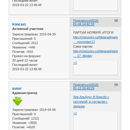
Последний визит:
2019-03-22 13:48:48
Поделиться
2018-
98
Ironcast
01-04 14:42:32
Активный участник
ПАРТИИ НОЯБРЯ. ИТОГИ
Зарегистрирован
: 2015-04-30
http://chesspro.ru/hitparad/game_of_the
Приглашений:
0
… november17
Сообщений:
2512
Сами партии
Уважение:
+448
http://chesspro.ru/hitparad/game_of_the
Позитив:
+916
… 17_display
Провел на форуме:
20 дней 12 часов
+1
Последний визит:
2019-03-22 13:48:48
Поделиться
2018-
99
xuser
01-12 16:40:25
Администратор
Лев Альбурт. В борьбе с
системой, в согласии с
людьми
Зарегистрирован
: 2014-04-06
+1
Приглашений:
0
Сообщений:
12111
Уважение:
+3655
Позитив:
+4528