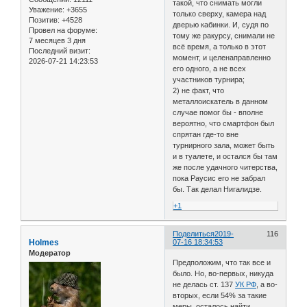
такой, что снимать могли
Уважение:
+3655
только сверху, камера над
Позитив:
+4528
дверью кабинки. И, судя по
Провел на форуме:
тому же ракурсу, снимали не
7 месяцев 3 дня
всё время, а только в этот
Последний визит:
момент, и целенаправленно
2026-07-21 14:23:53
его одного, а не всех
участников турнира;
2) не факт, что
металлоискатель в данном
случае помог бы - вполне
вероятно, что смартфон был
спрятан где-то вне
турнирного зала, может быть
и в туалете, и остался бы там
же после удачного читерства,
пока Раусис его не забрал
бы. Так делал Нигалидзе.
+1
Поделиться
2019-
116
Holmes
07-16 18:34:53
Модератор
Предположим, что так все и
было. Но, во-первых, никуда
не делась ст. 137
УК РФ
, а во-
вторых, если 54% за такие
меры, осталось найти