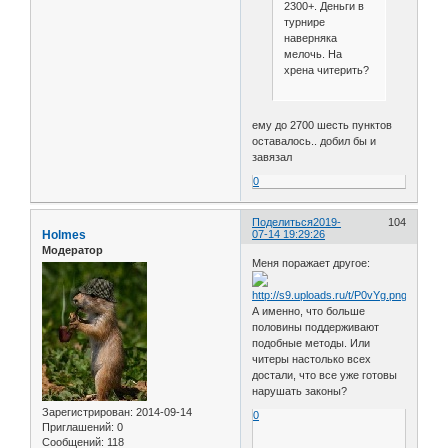
2300+. Деньги в
турнире
наверняка
мелочь. На
хрена читерить?
ему до 2700 шесть пунктов
оставалось.. добил бы и
завязал
0
Поделиться
2019-
104
Holmes
07-14 19:29:26
Модератор
Меня поражает другое:
А именно, что больше
половины поддерживают
подобные методы. Или
читеры настолько всех
достали, что все уже готовы
нарушать законы?
Зарегистрирован
: 2014-09-14
0
Приглашений:
0
Сообщений:
118