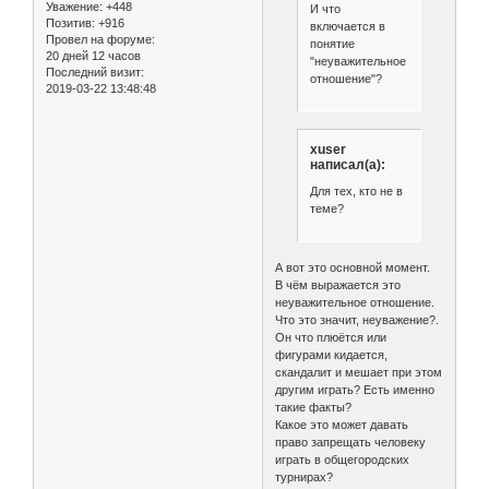
Уважение:
+448
И что
Позитив:
+916
включается в
Провел на форуме:
понятие
20 дней 12 часов
"неуважительное
Последний визит:
отношение"?
2019-03-22 13:48:48
xuser
написал(а):
Для тех, кто не в
теме?
А вот это основной момент.
В чём выражается это
неуважительное отношение.
Что это значит, неуважение?.
Он что плюётся или
фигурами кидается,
скандалит и мешает при этом
другим играть? Есть именно
такие факты?
Какое это может давать
право запрещать человеку
играть в общегородских
турнирах?