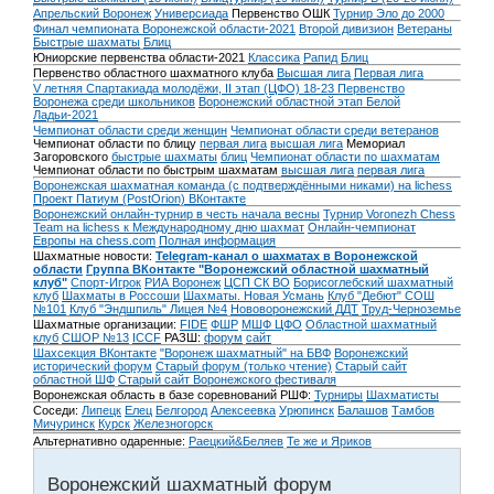
Апрельский Воронеж
Универсиада
Первенство ОШК
Турнир Эло до 2000
Финал чемпионата Воронежской области-2021
Второй дивизион
Ветераны
Быстрые шахматы
Блиц
Юниорские первенства области-2021
Классика
Рапид
Блиц
Первенство областного шахматного клуба
Высшая лига
Первая лига
V летняя Спартакиада молодёжи, II этап (ЦФО) 18-23
Первенство
Воронежа среди школьников
Воронежский областной этап Белой
Ладьи-2021
Чемпионат области среди женщин
Чемпионат области среди ветеранов
Чемпионат области по блицу
первая лига
высшая лига
Мемориал
Загоровского
быстрые шахматы
блиц
Чемпионат области по шахматам
Чемпионат области по быстрым шахматам
высшая лига
первая лига
Воронежская шахматная команда (с подтверждёнными никами) на lichess
Проект Патиум (PostOrion) ВКонтакте
Воронежский онлайн-турнир в честь начала весны
Турнир Voronezh Chess
Team на lichess к Международному дню шахмат
Онлайн-чемпионат
Европы на chess.com
Полная информация
Шахматные новости:
Telegram-канал о шахматах в Воронежской
области
Группа ВКонтакте "Воронежский областной шахматный
клуб"
Спорт-Игрок
РИА Воронеж
ЦСП СК ВО
Борисоглебский шахматный
клуб
Шахматы в Россоши
Шахматы. Новая Усмань
Клуб "Дебют" СОШ
№101
Клуб "Эндшпиль" Лицея №4
Нововоронежский ДДТ
Труд-Черноземье
Шахматные организации:
FIDE
ФШР
МШФ ЦФО
Областной шахматный
клуб
СШОР №13
ICCF
РАЗШ:
форум
сайт
Шахсекция ВКонтакте
"Воронеж шахматный" на БВФ
Воронежский
исторический форум
Cтарый форум (только чтение)
Старый сайт
областной ШФ
Старый сайт Воронежского фестиваля
Воронежская область в базе соревнований РШФ:
Турниры
Шахматисты
Соседи:
Липецк
Елец
Белгород
Алексеевка
Урюпинск
Балашов
Тамбов
Мичуринск
Курск
Железногорск
Альтернативно одаренные:
Раецкий&Беляев
Те же и Яриков
Воронежский шахматный форум