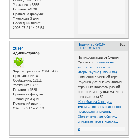
Сообщений:
12111
Уважение:
+3655
Позитив:
+4528
Провел на форуме:
7 месяцев 3 дня
Последний визит:
2026-07-21 14:23:53
Поделиться
2019-
101
xuser
07-13 18:02:09
Администратор
По информации от Эмиля
Сутовского,
пойман на
читерстве гроссмейстер
Зарегистрирован
: 2014-04-06
Игорь Раусис (Эло 2686)
.
Приглашений:
0
Сомнения в честной игре
Сообщений:
12111
Раусиса уже высказывались,
Уважение:
+3655
странным полагали резкий
Позитив:
+4528
рост рейтинга у шахматиста
Провел на форуме:
в возрасте за 50.
7 месяцев 3 дня
Жеребьевка 3-го тура
Последний визит:
турнира, во время которого
2026-07-21 14:23:53
произошел инцидент.
Chess-news, как обычно,
описывает всё в красках.
0