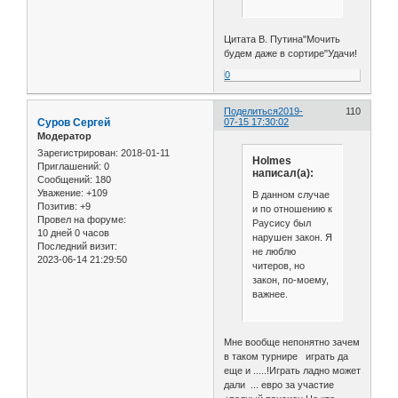
Цитата В. Путина"Мочить
будем даже в сортире"Удачи!
0
Поделиться
2019-
110
Cуров Сергей
07-15 17:30:02
Модератор
Зарегистрирован
: 2018-01-11
Holmes
Приглашений:
0
написал(а):
Сообщений:
180
Уважение:
+109
В данном случае
Позитив:
+9
и по отношению к
Провел на форуме:
Раусису был
10 дней 0 часов
нарушен закон. Я
Последний визит:
не люблю
2023-06-14 21:29:50
читеров, но
закон, по-моему,
важнее.
Мне вообще непонятно зачем
в таком турнире играть да
еще и .....!Играть ладно может
дали ... евро за участие