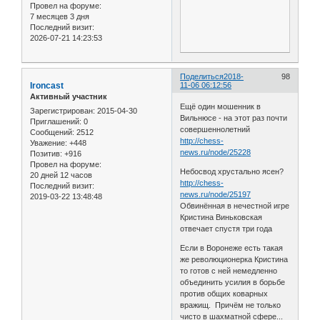
Провел на форуме:
7 месяцев 3 дня
Последний визит:
2026-07-21 14:23:53
Поделиться
2018-
98
Ironcast
11-06 06:12:56
Активный участник
Ещё один мошенник в
Зарегистрирован
: 2015-04-30
Вильнюсе - на этот раз почти
Приглашений:
0
совершеннолетний
Сообщений:
2512
http://chess-
Уважение:
+448
news.ru/node/25228
Позитив:
+916
Провел на форуме:
Небосвод хрустально ясен?
20 дней 12 часов
http://chess-
Последний визит:
news.ru/node/25197
2019-03-22 13:48:48
Обвинённая в нечестной игре
Кристина Виньковская
отвечает спустя три года
Если в Воронеже есть такая
же революционерка Кристина
то готов с ней немедленно
объединить усилия в борьбе
против общих коварных
вражищ. Причём не только
чисто в шахматной сфере...