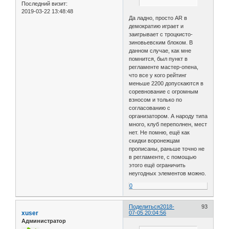
Последний визит:
2019-03-22 13:48:48
Да ладно, просто AR в
демократию играет и
заигрывает с троцкисто-
зиновьевским блоком. В
данном случае, как мне
помнится, был пункт в
регламенте мастер-опена,
что все у кого рейтинг
меньше 2200 допускаются в
соревнование с огромным
взносом и только по
согласованию с
организатором. А народу типа
много, клуб переполнен, мест
нет. Не помню, ещё как
скидки воронежцам
прописаны, раньше точно не
в регламенте, с помощью
этого ещё ограничить
неугодных элементов можно.
0
Поделиться
2018-
93
xuser
07-05 20:04:56
Администратор