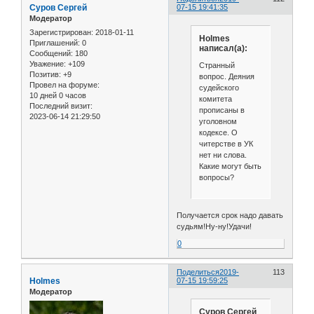
Cуров Сергей
07-15 19:41:35
Модератор
Зарегистрирован
: 2018-01-11
Holmes
Приглашений:
0
написал(а):
Сообщений:
180
Уважение:
+109
Странный
Позитив:
+9
вопрос. Деяния
Провел на форуме:
судейского
10 дней 0 часов
комитета
Последний визит:
прописаны в
2023-06-14 21:29:50
уголовном
кодексе. О
читерстве в УК
нет ни слова.
Какие могут быть
вопросы?
Получается срок надо давать
судьям!Ну-ну!Удачи!
0
Поделиться
2019-
113
Holmes
07-15 19:59:25
Модератор
Cуров Сергей