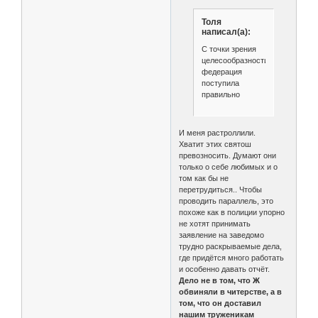
Толя
написал(а):
С точки зрения
целесообразности
федерация
поступила
правильно
И меня растроллили.
Хватит этих святош
превозносить. Думают они
только о себе любимых и о
том как бы не
перетрудиться.. Чтобы
проводить параллель, это
похоже как в полиции упорно
не хотят принимать
заявление на заведомо
трудно раскрываемые дела,
где придётся много работать
и особенно давать отчёт.
Дело не в том, что Ж
обвиняли в читерстве, а в
том, что он доставил
нашим труженикам