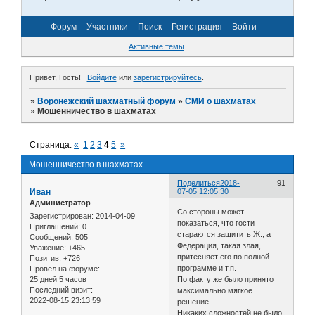
Форум
Участники
Поиск
Регистрация
Войти
Активные темы
Привет, Гость!
Войдите
или
зарегистрируйтесь
.
»
Воронежский шахматный форум
»
СМИ о шахматах
»
Мошенничество в шахматах
Страница:
«
1
2
3
4
5
»
Мошенничество в шахматах
Поделиться
2018-
91
Иван
07-05 12:05:30
Администратор
Со стороны может
Зарегистрирован
: 2014-04-09
показаться, что гости
Приглашений:
0
стараются защитить Ж., а
Сообщений:
505
Федерация, такая злая,
Уважение:
+465
притесняет его по полной
Позитив:
+726
программе и т.п.
Провел на форуме:
25 дней 5 часов
По факту же было принято
Последний визит:
максимально мягкое
2022-08-15 23:13:59
решение.
Никаких сложностей не было