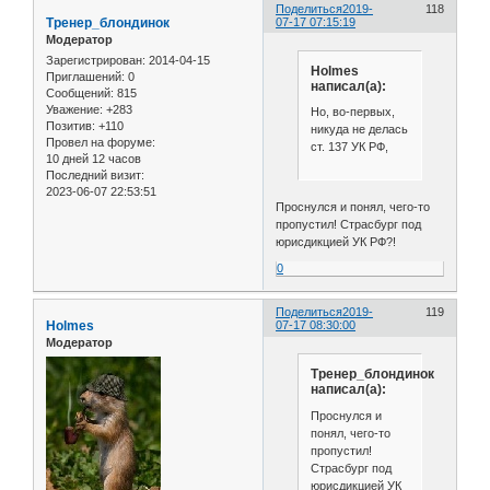
Поделиться
2019-
118
Тренер_блондинок
07-17 07:15:19
Модератор
Зарегистрирован
: 2014-04-15
Holmes
Приглашений:
0
написал(а):
Сообщений:
815
Уважение:
+283
Но, во-первых,
Позитив:
+110
никуда не делась
Провел на форуме:
ст. 137 УК РФ,
10 дней 12 часов
Последний визит:
2023-06-07 22:53:51
Проснулся и понял, чего-то
пропустил! Страсбург под
юрисдикцией УК РФ?!
0
Поделиться
2019-
119
Holmes
07-17 08:30:00
Модератор
Тренер_блондинок
написал(а):
Проснулся и
понял, чего-то
пропустил!
Страсбург под
юрисдикцией УК