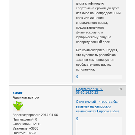
дисквалификацию
спортсмена сроком до двух
лет либо на неопределенный
срок или лишение
специального права,
предоставленного
физическому или
юридическому лицу на
неопределенный срок.
Без комментариев. Радует,
что суровость российских
законов компенсируется
необязательностью их
исполнения.
0
Поделиться
2018-
97
xuser
08-30 14:50:23
Администратор
Один случай читерства был
выявлен на юниорских
чемпионатах Европы в Риге
Зарегистрирован
: 2014-04-06
0
Приглашений:
0
Сообщений:
12111
Уважение:
+3655
Позитив:
+4528