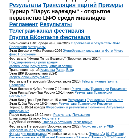
Результаты
Трансляция партий
Призеры
Турнир "Парус надежды" - открытое
первенство ЦФО среди инвалидов
Регламент
Результаты
Телеграм-канал фестиваля
Группа ВКонтакте фестиваля
Чемпионаты ЦФО среди женщин-2026
Жеребьевки и результаты
Фото
Положения
Материалы
Этап Детского кубка России-2026
Жеребьевки и результаты
Фото
Много
фото
Положение
Фестиваль "Имени Петра Великого" (Воронеж, июнь 2024)
Предварительная регистрация
Жеребьевки, результаты, списки заявок
Трансляция партий
Классика
Рапид
Блиц
Этап ДКР (Воронеж, май 2024)
Жеребьевки и результаты
Фестиваль Петровский (Воронеж, июнь 2023)
Telegram-канал
Группа
ВКонтакте
Этап Детского Кубка России 7-12 июня
Результаты
Трансляции
Регламент
Этап Рапид Гран-При России 13-14 июня
Результаты
Трансляции
Регламент
Этап Блиц Гран-При России 15 июня
Результаты
Трансляции
Регламент
Этап Кубка России 16-24 июня
Результаты
Трансляции
Регламент
Турнир Б 10-14 ноября
Жеребьевки и результаты
Положение
Актуальная
информация
Парус надежды 16-22 июня
Результаты
Положение
Блицтурнир 12 июня
Результаты
Судейский семинар
Список участников
Регистрация
Фестиваль Петровский (Воронеж, июнь 2022)
Анонс на сайте ФШР
Telegram-канал
Группа ВКонтакте
Форма для регистрации
Жеребьевки и результаты
Турнир A (10-17 июня)
Быстрые шахматы (18 июня)
Блицтурнир (19 июня)
Турнир B (20-26 июня)