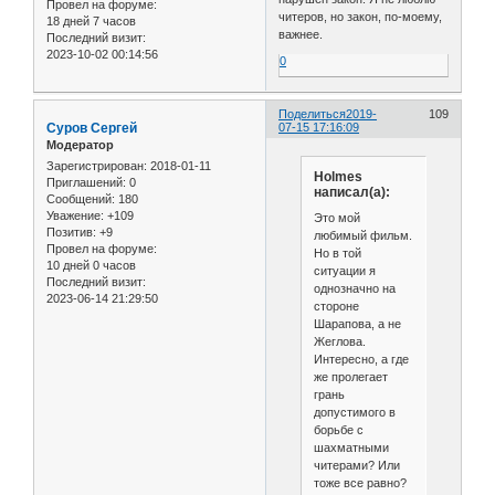
Провел на форуме:
читеров, но закон, по-моему,
18 дней 7 часов
важнее.
Последний визит:
2023-10-02 00:14:56
0
Поделиться
2019-
109
Cуров Сергей
07-15 17:16:09
Модератор
Зарегистрирован
: 2018-01-11
Holmes
Приглашений:
0
написал(а):
Сообщений:
180
Уважение:
+109
Это мой
Позитив:
+9
любимый фильм.
Провел на форуме:
Но в той
10 дней 0 часов
ситуации я
Последний визит:
однозначно на
2023-06-14 21:29:50
стороне
Шарапова, а не
Жеглова.
Интересно, а где
же пролегает
грань
допустимого в
борьбе с
шахматными
читерами? Или
тоже все равно?