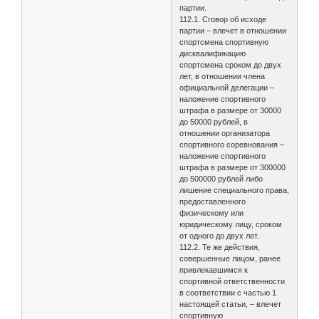
партии.
112.1. Сговор об исходе
партии – влечет в отношении
спортсмена спортивную
дисквалификацию
спортсмена сроком до двух
лет, в отношении члена
официальной делегации –
наложение спортивного
штрафа в размере от 30000
до 50000 рублей, в
отношении организатора
спортивного соревнования –
наложение спортивного
штрафа в размере от 300000
до 500000 рублей либо
лишение специального права,
предоставленного
физическому или
юридическому лицу, сроком
от одного до двух лет.
112.2. Те же действия,
совершенные лицом, ранее
привлекавшимся к
спортивной ответственности
в соответствии с частью 1
настоящей статьи, – влечет
спортивную