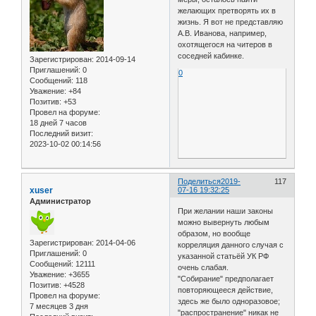
желающих претворять их в
жизнь. Я вот не представляю
А.В. Иванова, например,
охотящегося на читеров в
соседней кабинке.
Зарегистрирован
: 2014-09-14
Приглашений:
0
0
Сообщений:
118
Уважение:
+84
Позитив:
+53
Провел на форуме:
18 дней 7 часов
Последний визит:
2023-10-02 00:14:56
Поделиться
2019-
117
xuser
07-16 19:32:25
Администратор
При желании наши законы
можно вывернуть любым
образом, но вообще
Зарегистрирован
: 2014-04-06
корреляция данного случая с
Приглашений:
0
указанной статьёй УК РФ
Сообщений:
12111
очень слабая.
Уважение:
+3655
"Cобирание" предполагает
Позитив:
+4528
повторяющееся действие,
Провел на форуме:
здесь же было одноразовое;
7 месяцев 3 дня
"распространение" никак не