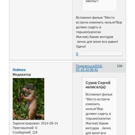
законы?
Вспомнил фильм "Место
встречи изменить нельзя"Вор
должен сидеть в
тюрьме(капитан
Жиглов).Каким методом
лично для меня все равно!
Удачи!
0
Поделиться
2019-
106
Holmes
07-15 10:36:41
Модератор
Cуров Сергей
написал(а):
Вспомнил фильм
"Место встречи
изменить
нельзя"Вор
должен сидеть в
тюрьме(капитан
Жиглов).Каким
Зарегистрирован
: 2014-09-14
Приглашений:
0
методом лично
Сообщений:
118
для меня все