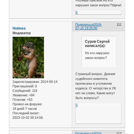
+полный пансион.Но кто
нарушил закон вопрос?Удачи!
0
Поделиться
2019-
111
Holmes
07-15 19:25:00
Модератор
Cуров Сергей
написал(а):
Но кто нарушил
закон вопрос?
Странный вопрос. Деяния
судейского комитета
Зарегистрирован
: 2014-09-14
прописаны в уголовном
Приглашений:
0
кодексе. О читерстве в УК
Сообщений:
118
нет ни слова. Какие могут
Уважение:
+84
быть вопросы?
Позитив:
+53
Провел на форуме:
0
18 дней 7 часов
Последний визит:
2023-10-02 00:14:56
Поделиться
2019-
112