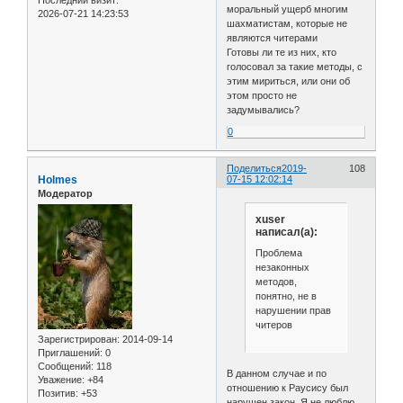
моральный ущерб многим
2026-07-21 14:23:53
шахматистам, которые не
являются читерами
Готовы ли те из них, кто
голосовал за такие методы, с
этим мириться, или они об
этом просто не
задумывались?
0
Поделиться
2019-
108
Holmes
07-15 12:02:14
Модератор
xuser
написал(а):
Проблема
незаконных
методов,
понятно, не в
нарушении прав
читеров
Зарегистрирован
: 2014-09-14
Приглашений:
0
Сообщений:
118
В данном случае и по
Уважение:
+84
отношению к Раусису был
Позитив:
+53
нарушен закон. Я не люблю