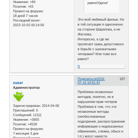
Уважение:
+84
равно!Удачи!
Позитив:
+53
Провел на форуме:
18 дней 7 часов
Это мой любимый фильм. Но
Последний визит:
в той ситуации я однозначно
2023-10-02 00:14:56
на стороне Шарапова, а не
Жеглова.
Интересно, а где же
пролегает грань допустимого
в борьбе с шахматными
читерами? Или тоже все
равно?
0
Поделиться
2019-
107
xuser
07-15 10:51:47
Администратор
Проблема незаконных
методов, понятно, не в
нарушении прав читеров
Зарегистрирован
: 2014-04-06
Проблема в том, что эти
Приглашений:
0
незаконные методы
Сообщений:
12111
(необоснованные
Уважение:
+3655
подозрения, распространение
Позитив:
+4528
информации о недоказанных
Провел на форуме:
обвинениях, слежка, обыск и
7 месяцев 3 дня
т.п.) могут нанести
Последний визит: