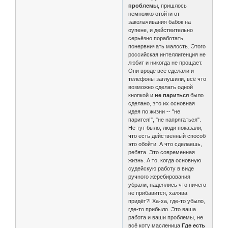
проблемы
, пришлось
немножко отойти от
заколачивания бабок на
оупене, и действительно
серьёзно поработать,
понервничать малость. Этого
российская интеллигенция не
любит и никогда не прощает.
Они вроде всё сделали и
телефоны заглушили, всё что
возможно сделать одной
кнопкой и
не париться
было
сделано, это их основная
идея по жизни -- "не
парится!", "не напрягаться".
Не тут было, люди показали,
что есть действенный способ
это обойти. А что сделаешь,
ребята. Это современная
жизнь. А то, когда основную
судейскую работу в виде
ручного жеребирования
убрали, надеялись что ничего
не прибавится, халява
придёт?! Ха-ха, где-то убыло,
где-то прибыло. Это ваша
работа и ваши проблемы, не
всё коту масленица
Где есть