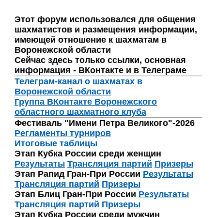
Этот форум использовался для общения
шахматистов и размещения информации,
имеющей отношение к шахматам в
Воронежской области
Сейчас здесь только ссылки, основная
информация - ВКонтакте и в Телеграме
Телеграм-канал о шахматах в
Воронежской области
Группа ВКонтакте Воронежского
областного шахматного клуба
Фестиваль "Имени Петра Великого"-2026
Регламенты турниров
Итоговые таблицы
Этап Кубка России среди женщин
Результаты
Трансляция партий
Призеры
Этап Рапид Гран-При России
Результаты
Трансляция партий
Призеры
Этап Блиц Гран-При России
Результаты
Трансляция партий
Призеры
Этап Кубка России среди мужчин