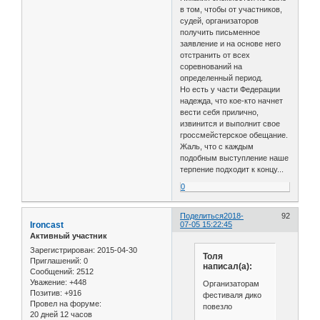
в том, чтобы от участников,
судей, организаторов
получить письменное
заявление и на основе него
отстранить от всех
соревнований на
определенный период.
Но есть у части Федерации
надежда, что кое-кто начнет
вести себя прилично,
извинится и выполнит свое
гроссмейстерское обещание.
Жаль, что с каждым
подобным выступление наше
терпение подходит к концу...
0
Поделиться
2018-
92
Ironcast
07-05 15:22:45
Активный участник
Зарегистрирован
: 2015-04-30
Толя
Приглашений:
0
написал(а):
Сообщений:
2512
Уважение:
+448
Организаторам
Позитив:
+916
фестиваля дико
Провел на форуме:
повезло
20 дней 12 часов