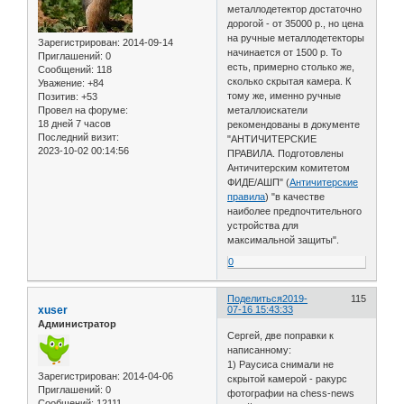
металлодетектор достаточно
дорогой - от 35000 р., но цена
на ручные металлодетекторы
Зарегистрирован
: 2014-09-14
начинается от 1500 р. То
Приглашений:
0
есть, примерно столько же,
Сообщений:
118
сколько скрытая камера. К
Уважение:
+84
тому же, именно ручные
Позитив:
+53
Провел на форуме:
металлоискатели
18 дней 7 часов
рекомендованы в документе
Последний визит:
"АНТИЧИТЕРСКИЕ
2023-10-02 00:14:56
ПРАВИЛА. Подготовлены
Античитерским комитетом
ФИДЕ/АШП" (
Античитерские
правила
) "в качестве
наиболее предпочтительного
устройства для
максимальной защиты".
0
Поделиться
2019-
115
xuser
07-16 15:43:33
Администратор
Сергей, две поправки к
написанному:
1) Раусиса снимали не
Зарегистрирован
: 2014-04-06
скрытой камерой - ракурс
Приглашений:
0
фотографии на chess-news
Сообщений:
12111