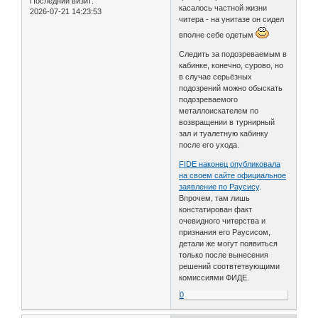
Последний визит:
касалось частной жизни
2026-07-21 14:23:53
читера - на унитазе он сидел
вполне себе одетым
Следить за подозреваемым в
кабинке, конечно, сурово, но
в случае серьёзных
подозрений можно обыскать
подозреваемого
металлоискателем по
возвращении в турнирный
зал и туалетную кабинку
после его ухода.
FIDE наконец опубликовала
на своем сайте официальное
заявление по Раусису
.
Впрочем, там лишь
констатирован факт
очевидного читерства и
признания его Раусисом,
детали же могут появиться
только после вынесения
решений соотвтетвующими
комиссиями ФИДЕ.
0