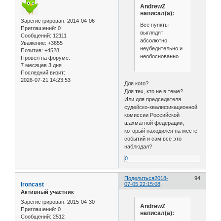
AndrewZ
написал(а):
Зарегистрирован
: 2014-04-06
Все пункты
Приглашений:
0
выглядят
Сообщений:
12111
абсолютно
Уважение:
+3655
неубедительно и
Позитив:
+4528
необоснованно.
Провел на форуме:
7 месяцев 3 дня
Последний визит:
2026-07-21 14:23:53
Для кого?
Для тех, кто не в теме?
Или для председателя
судейско-квалификационной
комиссии Российской
шахматной федерации,
который находился на месте
событий и сам всё это
наблюдал?
0
Поделиться
2018-
94
Ironcast
07-05 22:15:08
Активный участник
Зарегистрирован
: 2015-04-30
AndrewZ
Приглашений:
0
написал(а):
Сообщений:
2512