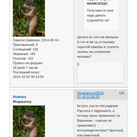
написал(а):
Получается срок
надо давать
судьям!Ну-ну!
Цитата из того же фильма:
Зарегистрирован
: 2014-09-14
А что ж им за установку
Приглашений:
0
скрытой камеры в туалете,
Сообщений:
118
талоны на усиленное
Уважение:
+84
питание?
Позитив:
+53
Провел на форуме:
0
18 дней 7 часов
Последний визит:
2023-10-02 00:14:56
Поделиться
2019-
114
Holmes
07-16 12:36:19
Модератор
Кстати, после обсуждения
Раусиса я задумался, а
почему мало применяют (в
Воронеже - совсем не
применяют)
металлодетекторы? Арочный,
или рамочный