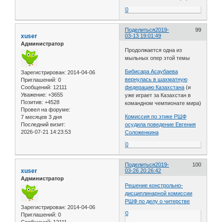
0
Поделиться
2019-
99
xuser
03-13 19:01:49
Администратор
Продолжается одна из
мыльных опер этой темы
Бибисара Асаубаева
Зарегистрирован
: 2014-04-06
вернулась в шахматную
Приглашений:
0
Сообщений:
12111
федерацию Казахстана
(и
Уважение:
+3655
уже играет за Казахстан в
Позитив:
+4528
командном чемпионате мира)
Провел на форуме:
Комиссия по этике РШФ
7 месяцев 3 дня
Последний визит:
осудила поведение Евгения
2026-07-21 14:23:53
Соложенкина
0
Поделиться
2019-
100
xuser
03-26 20:26:42
Администратор
Решение констрольно-
дисциплинарной комиссии
РШФ по делу о читерстве
Зарегистрирован
: 2014-04-06
0
Приглашений:
0