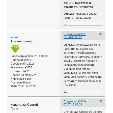
деньги, там будет и
опасность читерства
.
Отредактировано Ironcast
(2018-07-05 22:15:26)
-2
Поделиться
2018-
95
xuser
07-06 08:36:12
Администратор
От мысли о попадании денег
(достаточно скромных,
кстати) в чужой карман у
Зарегистрирован
: 2014-04-06
некоторых натурально сносит
Приглашений:
0
крышу. Ждем сентенций о
Сообщений:
12111
необходимости бросать
Уважение:
+3655
мусор на пол, чтобы
Позитив:
+4528
уборщицы не зря ели свой
Провел на форуме:
хлеб. Для полноты комплекта
7 месяцев 3 дня
не хватает мнений Кошиля и
Последний визит:
Гасымова
2026-07-21 14:23:53
+1
Поделиться
2018-
96
Коваленко Сергей
07-07 17:06:29
Гость
Статья 112. Сговор об исходе