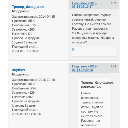
Поделиться
2019-
102
Тренер_блондинок
07-14 16:19:17
Модератор
Самое интересное, турнир
Зарегистрирован
: 2014-04-15
совсем левый, судя по
Приглашений:
0
составу. Не считая самого
Сообщений:
815
Раусиса, три человека с
Уважение:
+283
2300+. Деньги в турнире
Позитив:
+110
наверняка мелочь. На хрена
Провел на форуме:
10 дней 12 часов
читерить?
Последний визит:
0
2023-06-07 22:53:51
Поделиться
2019-
103
skythos
07-14 18:20:20
Модератор
Зарегистрирован
: 2016-12-26
Тренер_блондинок
Приглашений:
0
написал(а):
Сообщений:
254
Уважение:
+229
Самое
Позитив:
+382
интересное,
Провел на форуме:
турнир совсем
1 месяц 21 день
левый, судя по
Последний визит:
составу. Не
2025-08-12 14:37:56
считая самого
Раусиса, три
человека с