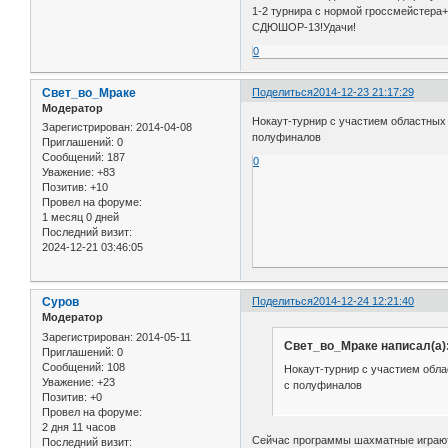
1-2 турнира с нормой гроссмейстера
СДЮШОР-13!Удачи!
0
Свет_во_Мраке
Поделиться
2014-12-23 21:17:29
Модератор
Нокаут-турнир с участием областных 
Зарегистрирован
: 2014-04-08
полуфиналов
Приглашений:
0
Сообщений:
187
0
Уважение:
+83
Позитив:
+10
Провел на форуме:
1 месяц 0 дней
Последний визит:
2024-12-21 03:46:05
Суров
Поделиться
2014-12-24 12:21:40
Модератор
Зарегистрирован
: 2014-05-11
Свет_во_Мраке написал(а)
Приглашений:
0
Сообщений:
108
Нокаут-турнир с участием обла
Уважение:
+23
с полуфиналов
Позитив:
+0
Провел на форуме:
2 дня 11 часов
Сейчас программы шахматные играют с
Последний визит: