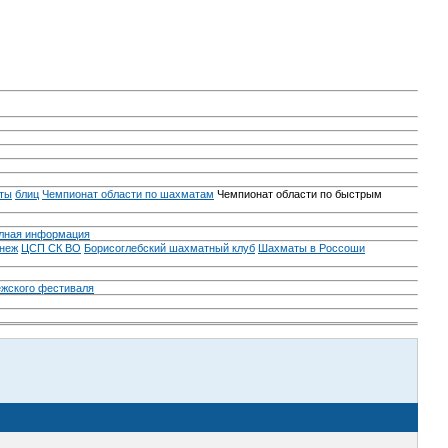
ты
блиц
Чемпионат области по шахматам
Чемпионат области по быстрым
лная информация
неж
ЦСП СК ВО
Борисоглебский шахматный клуб
Шахматы в Россоши
ежского фестиваля