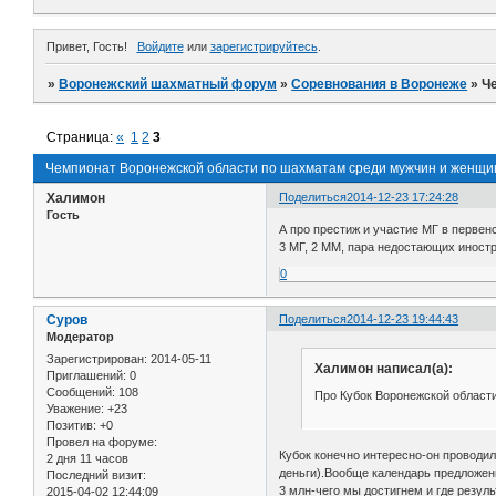
Привет, Гость!
Войдите
или
зарегистрируйтесь
.
»
Воронежский шахматный форум
»
Соревнования в Воронеже
»
Ч
Страница:
«
1
2
3
Чемпионат Воронежской области по шахматам среди мужчин и женщи
Халимон
Поделиться
2014-12-23 17:24:28
Гость
А про престиж и участие МГ в первен
3 МГ, 2 ММ, пара недостающих иностр
0
Суров
Поделиться
2014-12-23 19:44:43
Модератор
Зарегистрирован
: 2014-05-11
Халимон написал(а):
Приглашений:
0
Сообщений:
108
Про Кубок Воронежской области
Уважение:
+23
Позитив:
+0
Провел на форуме:
Кубок конечно интересно-он проводил
2 дня 11 часов
деньги).Вообще календарь предложен
Последний визит:
3 млн-чего мы достигнем и где резул
2015-04-02 12:44:09