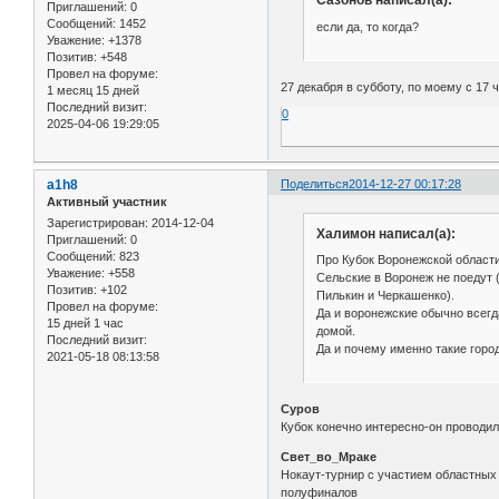
Сазонов написал(а):
Приглашений:
0
Сообщений:
1452
если да, то когда?
Уважение:
+1378
Позитив:
+548
Провел на форуме:
27 декабря в субботу, по моему с 17 
1 месяц 15 дней
Последний визит:
0
2025-04-06 19:29:05
a1h8
Поделиться
2014-12-27 00:17:28
Активный участник
Зарегистрирован
: 2014-12-04
Халимон написал(а):
Приглашений:
0
Сообщений:
823
Про Кубок Воронежской области
Уважение:
+558
Сельские в Воронеж не поедут 
Позитив:
+102
Пилькин и Черкашенко).
Провел на форуме:
Да и воронежские обычно всегда
15 дней 1 час
домой.
Последний визит:
Да и почему именно такие горо
2021-05-18 08:13:58
Суров
Кубок конечно интересно-он проводил
Свет_во_Мраке
Нокаут-турнир с участием областных 
полуфиналов