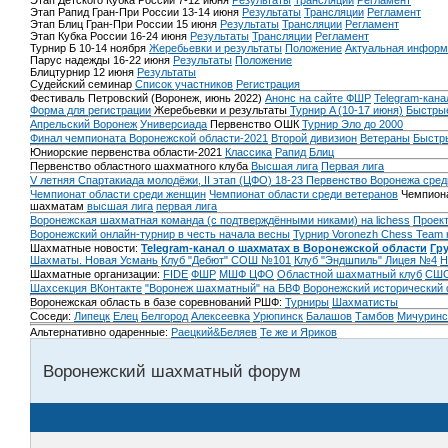
Этап Детского Кубка России 7-12 июня
Результаты
Трансляции
Регламент
Этап Рапид Гран-При России 13-14 июня
Результаты
Трансляции
Регламент
Этап Блиц Гран-При России 15 июня
Результаты
Трансляции
Регламент
Этап Кубка России 16-24 июня
Результаты
Трансляции
Регламент
Турнир Б 10-14 ноября
Жеребьевки и результаты
Положение
Актуальная информ
Парус надежды 16-22 июня
Результаты
Положение
Блицтурнир 12 июня
Результаты
Судейский семинар
Список участников
Регистрация
Фестиваль Петровский (Воронеж, июнь 2022)
Анонс на сайте ФШР
Telegram-кана
Форма для регистрации
Жеребьевки и результаты
Турнир A (10-17 июня)
Быстрые
Апрельский Воронеж
Универсиада
Первенство ОШК
Турнир Эло до 2000
Финал чемпионата Воронежской области-2021
Второй дивизион
Ветераны
Быстр
Юниорские первенства области-2021
Классика
Рапид
Блиц
Первенство областного шахматного клуба
Высшая лига
Первая лига
V летняя Спартакиада молодёжи, II этап (ЦФО) 18-23
Первенство Воронежа сред
Чемпионат области среди женщин
Чемпионат области среди ветеранов
Чемпиона
шахматам
высшая лига
первая лига
Воронежская шахматная команда (с подтверждёнными никами) на lichess
Проект
Воронежский онлайн-турнир в честь начала весны
Турнир Voronezh Chess Team 
Шахматные новости:
Telegram-канал о шахматах в Воронежской области
Гр
Шахматы. Новая Усмань
Клуб "Дебют" СОШ №101
Клуб "Эндшпиль" Лицея №4
Н
Шахматные организации:
FIDE
ФШР
МШФ ЦФО
Областной шахматный клуб
СШО
Шахсекция ВКонтакте
"Воронеж шахматный" на БВФ
Воронежский исторический
Воронежская область в базе соревнований РШФ:
Турниры
Шахматисты
Соседи:
Липецк
Елец
Белгород
Алексеевка
Урюпинск
Балашов
Тамбов
Мичуринс
Альтернативно одаренные:
Раецкий&Беляев
Те же и Яриков
Воронежский шахматный форум