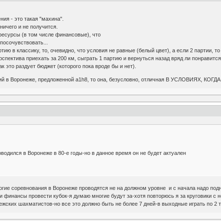
ния - это такая "махина".
 ничего и не получится.
ресурсы (в том числе финансовые), что
 посочувствовать...
ртию в классику, то, очевидно, что условия не равные (белый цвет), а если 2 партии, т
пектива приехать за 200 км, сыграть 1 партию и вернуться назад вряд ли понравится
к это раздует бюджет (которого пока вроде бы и нет).
ний в Воронеже, предложенной a1h8, то она, безусловно, отличная В УСЛОВИЯХ, К
водился в Воронеже в 80-е годы-но в данное время он не будет актуален
ногие соревнования в Воронеже проводятся не на должном уровне и с начала надо по
и финансы провести кубок-я думаю многие будут за-хотя повторюсь я за круговики с 
ежских шахматистов-но все это должно быть не более 7 дней-в выходные играть по 2 т