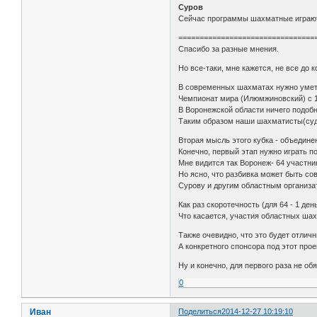
Суров
Сейчас программы шахматные играют с
================================
Спасибо за разные мнения.
Но все-таки, мне кажется, не все до 
В современных шахматах нужно уметь 
Чемпионат мира (Илюмжиновский) с 1
В Воронежской области ничего подобн
Таким образом наши шахматисты(судь
Вторая мысль этого кубка - объедин
Конечно, первый этап нужно играть п
Мне видится так Воронеж- 64 участник
Но ясно, что разбивка может быть со
Сурову и другим областным организат
Как раз скоротечность (для 64 - 1 ден
Что касается, участия областных шах
Также очевидно, что это будет отлич
А конкретного спонсора под этот про
Ну и конечно, для первого раза не об
0
Иван
Поделиться
2014-12-27 10:19:10