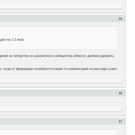
65
дно на 1-2 игры
падения за читерство из шахматного сообщества области, должна удержать
да, тогда от федерации потребуется какая-то компенсация на расходы (само
66
67