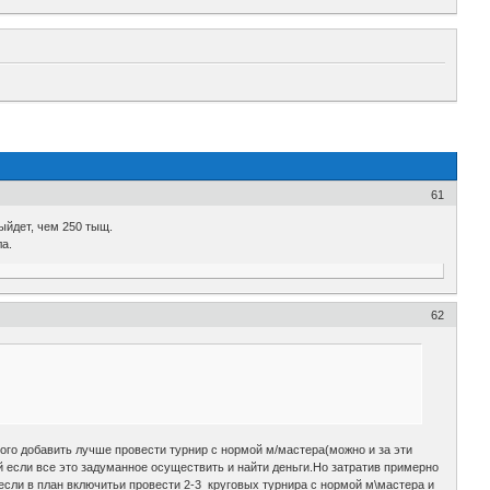
61
ыйдет, чем 250 тыщ.
а.
62
ного добавить лучше провести турнир с нормой м/мастера(можно и за эти
 если все это задуманное осуществить и найти деньги.Но затратив примерно
сли в план включитьи провести 2-3 круговых турнира с нормой м\мастера и