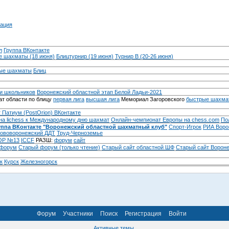
ация
л
Группа ВКонтакте
 шахматы (18 июня)
Блицтурнир (19 июня)
Турнир B (20-26 июня)
ые шахматы
Блиц
и школьников
Воронежский областной этап Белой Ладьи-2021
т области по блицу
первая лига
высшая лига
Мемориал Загоровского
быстрые шахма
 Патиум (PostOrion) ВКонтакте
на lichess к Международному дню шахмат
Онлайн-чемпионат Европы на chess.com
По
уппа ВКонтакте "Воронежский областной шахматный клуб"
Спорт-Игрок
РИА Воро
ововоронежский ДДТ
Труд-Черноземье
Р №13
ICCF
РАЗШ:
форум
сайт
 форум
Cтарый форум (только чтение)
Старый сайт областной ШФ
Старый сайт Ворон
к
Курск
Железногорск
Форум
Участники
Поиск
Регистрация
Войти
Активные темы