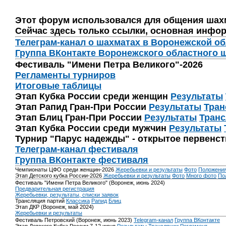
Этот форум использовался для общения шах
Сейчас здесь только ссылки, основная инфор
Телеграм-канал о шахматах в Воронежской о
Группа ВКонтакте Воронежского областного 
Фестиваль "Имени Петра Великого"-2026
Регламенты турниров
Итоговые таблицы
Этап Кубка России среди женщин
Результаты
Этап Рапид Гран-При России
Результаты
Тран
Этап Блиц Гран-При России
Результаты
Транс
Этап Кубка России среди мужчин
Результаты
Турнир "Парус надежды" - открытое первенс
Телеграм-канал фестиваля
Группа ВКонтакте фестиваля
Чемпионаты ЦФО среди женщин-2026
Жеребьевки и результаты
Фото
Положени
Этап Детского кубка России-2026
Жеребьевки и результаты
Фото
Много фото
По
Фестиваль "Имени Петра Великого" (Воронеж, июнь 2024)
Предварительная регистрация
Жеребьевки, результаты, списки заявок
Трансляция партий
Классика
Рапид
Блиц
Этап ДКР (Воронеж, май 2024)
Жеребьевки и результаты
Фестиваль Петровский (Воронеж, июнь 2023)
Telegram-канал
Группа ВКонтакте