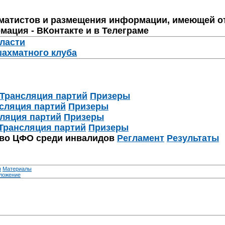
матистов и размещения информации, имеющей о
мация - ВКонтакте и в Телеграме
бласти
шахматного клуба
Трансляция партий
Призеры
сляция партий
Призеры
ляция партий
Призеры
Трансляция партий
Призеры
тво ЦФО среди инвалидов
Регламент
Результаты
я
Материалы
ложение