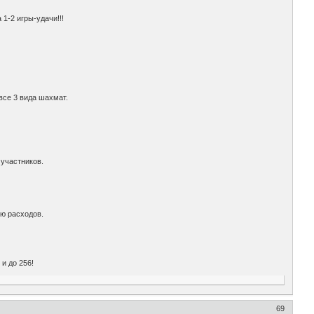
1-2 игры-удачи!!!
все 3 вида шахмат.
 участников.
ию расходов.
и до 256!
69