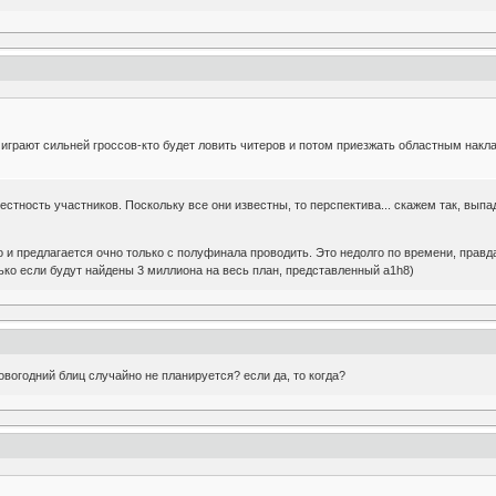
рают сильней гроссов-кто будет ловить читеров и потом приезжать областным накла
честность участников. Поскольку все они известны, то перспектива... скажем так, вы
то и предлагается очно только с полуфинала проводить. Это недолго по времени, прав
ько если будут найдены 3 миллиона на весь план, представленный a1h8)
овогодний блиц случайно не планируется? если да, то когда?