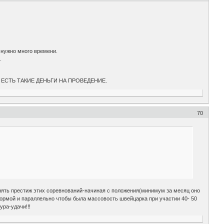
о нужно много времени.
.
ОГДА ЕСТЬ ТАКИЕ ДЕНЬГИ НА ПРОВЕДЕНИЕ.
70
днять престиж этих соревнований-начиная с положения(минимум за месяц оно
нормой и параллельно чтобы была массовость швейцарка при участии 40- 50
ура-удачи!!!