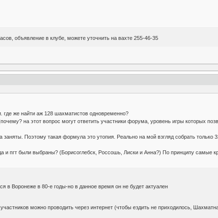
часов, объявление в клубе, можете уточнить на вахте 255-46-35
. где же найти аж 128 шахматистов одновременно?
(почему? на этот вопрос могут ответить участники форума, уровень игры которых поз
 заняты. Поэтому такая формула это утопия. Реально на мой взгляд собрать только 3
да и пгт были выбраны? (Борисоглебск, Россошь, Лиски и Анна?) По принципу самые к
ся в Воронеже в 80-е годы-но в данное время он не будет актуален
участников можно проводить через интернет (чтобы ездить не приходилось, Шахматная