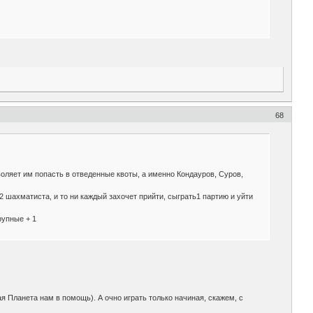
68
воляет им попасть в отведенные квоты, а именно Кондауров, Суров,
2 шахматиста, и то ни каждый захочет прийти, сыграть1 партию и уйти
рупные + 1
 Планета нам в помощь). А очно играть только начиная, скажем, с