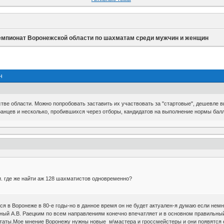
емпионат Воронежской области по шахматам среди мужчин и женщин
н
стве области. Можно попробовать заставить их участвовать за "стартовые", дешевле в
анцев и несколько, пробившихся через отборы, кандидатов на выполнение нормы балл
. где же найти аж 128 шахматистов одновременно?
ся в Воронеже в 80-е годы-но в данное время он не будет актуален-я думаю если нем
ный А.В. Раецким по всем направлениям конечно впечатляет и в основном правильный
ьтаты.Мое мнение Воронежу нужны новые м\мастера и гроссмейстеры и они появятся е