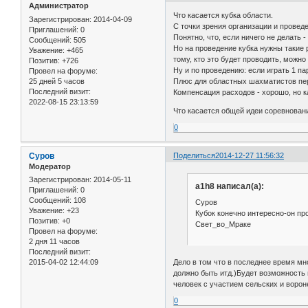
Администратор
Что касается кубка области.
Зарегистрирован
: 2014-04-09
С точки зрения организации и проведе
Приглашений:
0
Понятно, что, если ничего не делать -
Сообщений:
505
Но на проведение кубка нужны такие 
Уважение:
+465
тому, кто это будет проводить, можно
Позитив:
+726
Ну и по проведению: если играть 1 па
Провел на форуме:
25 дней 5 часов
Плюс для областных шахматистов перс
Последний визит:
Компенсация расходов - хорошо, но ка
2022-08-15 23:13:59
Что касается общей идеи соревнова
0
Суров
Поделиться
2014-12-27 11:56:32
Модератор
Зарегистрирован
: 2014-05-11
a1h8 написал(а):
Приглашений:
0
Сообщений:
108
Суров
Уважение:
+23
Кубок конечно интересно-он про
Позитив:
+0
Свет_во_Мраке
Провел на форуме:
2 дня 11 часов
Последний визит:
Дело в том что в последнее время м
2015-04-02 12:44:09
должно быть итд.)Будет возможность 
человек с участием сельских и ворон
0