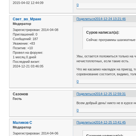
2015-04-02 12:44:09
0
Свет_во_Мраке
Поделиться
2014-12-24 13:21:46
Модератор
Зарегистрирован
: 2014-04-08
Суров написал(а):
Приглашений:
0
Сообщений:
187
Сейчас программы шахматные иг
Уважение:
+83
Позитив:
+10
Провел на форуме:
Увы, остается положиться только на 
1 месяц 0 дней
нечистоплотных, если такие есть.
Последний визит:
2024-12-21 03:46:05
Что же касаемо накладок на приезд, 
соревнование состоится, видимо, тол
0
Сазонов
Поделиться
2014-12-25 12:59:31
Гость
Всем добрый день! никто не в курсе н
0
Маликов С
Поделиться
2014-12-25 13:41:45
Модератор
Зарегистрирован
: 2014-04-06