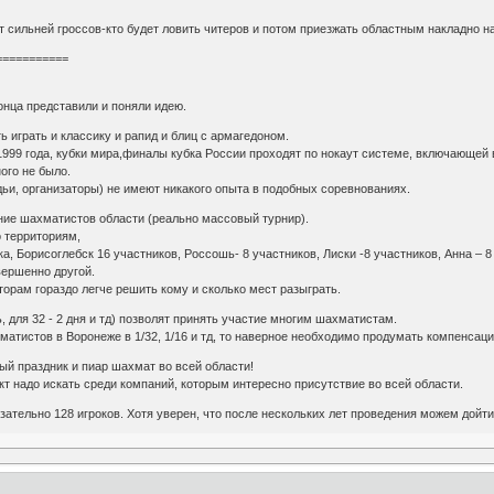
ильней гроссов-кто будет ловить читеров и потом приезжать областным накладно на 
===========
конца представили и поняли идею.
играть и классику и рапид и блиц с армагедоном.
999 года, кубки мира,финалы кубка России проходят по нокаут системе, включающей 
ого не было.
и, организаторы) не имеют никакого опыта в подобных соревнованиях.
ение шахматистов области (реально массовый турнир).
о территориям,
а, Борисоглебск 16 участников, Россошь- 8 участников, Лиски -8 участников, Анна – 8
вершенно другой.
орам гораздо легче решить кому и сколько мест разыграть.
ь, для 32 - 2 дня и тд) позволят принять участие многим шахматистам.
матистов в Воронеже в 1/32, 1/16 и тд, то наверное необходимо продумать компенсац
ный праздник и пиар шахмат во всей области!
ект надо искать среди компаний, которым интересно присутствие во всей области.
язательно 128 игроков. Хотя уверен, что после нескольких лет проведения можем дойти 