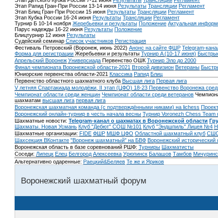
Этап Детского Кубка России 7-12 июня
Результаты
Трансляции
Регламент
Этап Рапид Гран-При России 13-14 июня
Результаты
Трансляции
Регламент
Этап Блиц Гран-При России 15 июня
Результаты
Трансляции
Регламент
Этап Кубка России 16-24 июня
Результаты
Трансляции
Регламент
Турнир Б 10-14 ноября
Жеребьевки и результаты
Положение
Актуальная информ
Парус надежды 16-22 июня
Результаты
Положение
Блицтурнир 12 июня
Результаты
Судейский семинар
Список участников
Регистрация
Фестиваль Петровский (Воронеж, июнь 2022)
Анонс на сайте ФШР
Telegram-кана
Форма для регистрации
Жеребьевки и результаты
Турнир A (10-17 июня)
Быстрые
Апрельский Воронеж
Универсиада
Первенство ОШК
Турнир Эло до 2000
Финал чемпионата Воронежской области-2021
Второй дивизион
Ветераны
Быстр
Юниорские первенства области-2021
Классика
Рапид
Блиц
Первенство областного шахматного клуба
Высшая лига
Первая лига
V летняя Спартакиада молодёжи, II этап (ЦФО) 18-23
Первенство Воронежа сред
Чемпионат области среди женщин
Чемпионат области среди ветеранов
Чемпиона
шахматам
высшая лига
первая лига
Воронежская шахматная команда (с подтверждёнными никами) на lichess
Проект
Воронежский онлайн-турнир в честь начала весны
Турнир Voronezh Chess Team 
Шахматные новости:
Telegram-канал о шахматах в Воронежской области
Гр
Шахматы. Новая Усмань
Клуб "Дебют" СОШ №101
Клуб "Эндшпиль" Лицея №4
Н
Шахматные организации:
FIDE
ФШР
МШФ ЦФО
Областной шахматный клуб
СШО
Шахсекция ВКонтакте
"Воронеж шахматный" на БВФ
Воронежский исторический
Воронежская область в базе соревнований РШФ:
Турниры
Шахматисты
Соседи:
Липецк
Елец
Белгород
Алексеевка
Урюпинск
Балашов
Тамбов
Мичуринс
Альтернативно одаренные:
Раецкий&Беляев
Те же и Яриков
Воронежский шахматный форум