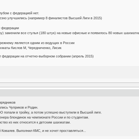
лубом с федерацией нет.
ьезно улучшились (например 8 финалистов Высшей Лиги в 2015)
е федерации
ву) заменили все стулья (180 штук) на новые офисные и появилось 80 новых шахма
прежнему является одним из ведущих в России
хматы Кислов М, Чередниченко, Лисик
т федерации на отчетно-выборном собрании (апрель 2015)
зрядников
лись Чуприков и Родин.
О попали в тройку, а потом успешно выступили в Высшей лиге.
енера блондинок на чемпионате России и по студентам.
ство из них относится к детским шахматам.
й Ковалев. Выполнил КМС, и не хочет проставляться...