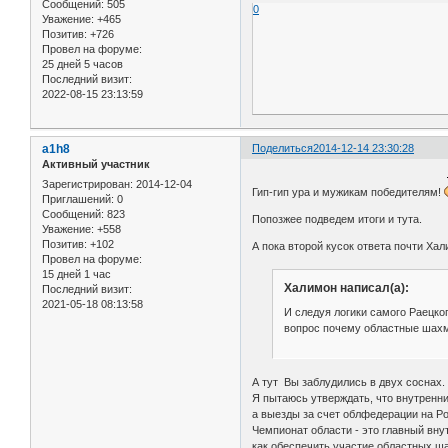
Сообщений:
505
0
Уважение:
+465
Позитив:
+726
Провел на форуме:
25 дней 5 часов
Последний визит:
2022-08-15 23:13:59
a1h8
Поделиться
2014-12-14 23:30:28
Активный участник
Зарегистрирован
: 2014-12-04
Гип-гип ура и мужикам победителям!
Приглашений:
0
Сообщений:
823
Попозжее подведем итоги и тута.
Уважение:
+558
Позитив:
+102
А пока второй кусок ответа почти Ха
Провел на форуме:
15 дней 1 час
Халимон написал(а):
Последний визит:
2021-05-18 08:13:58
И следуя логики самого Раецког
вопрос почему областные шахм
А тут Вы заблудились в двух соснах.
Я пытаюсь утверждать, что внутренн
а выезды за счет облфедерации на Р
Чемпионат области - это главный вну
как обеспечить участие областных ш