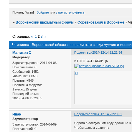
Привет, Гость!
Войдите
или
зарегистрируйтесь
.
»
Воронежский шахматный форум
»
Соревнования в Воронеже
»
Ч
Страница:
«
1
2
3
»
Чемпионат Воронежской области по шахматам среди мужчин и женщи
Маликов С
Поделиться
2014-12-14 22:21:34
Модератор
ИТОГОВАЯ ТАБЛИЦА
Зарегистрирован
: 2014-04-06
Приглашений:
0
Сообщений:
1452
+1
Уважение:
+1378
Позитив:
+548
Провел на форуме:
1 месяц 15 дней
Последний визит:
2025-04-06 19:29:05
Иван
Поделиться
2014-12-14 23:29:31
Администратор
Серега в следующем году должен с 4 
Зарегистрирован
: 2014-04-09
Чтобы шансы уравнять.
Приглашений:
0