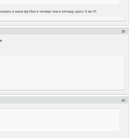
грать в мини футбол в четверг или в пятницу кросс 5 км !!!!
39
а
40