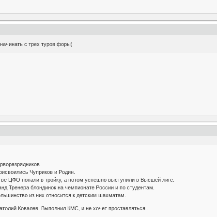
 начинать с трех туров форы)
ерворазрядников
рисвоились Чуприков и Родин.
тве ЦФО попали в тройку, а потом успешно выступили в Высшей лиге.
анд Тренера блондинок на чемпионате России и по студентам.
ольшинство из них относится к детским шахматам.
натолий Ковалев. Выполнил КМС, и не хочет проставляться...