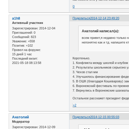
0
a1h8
Поделиться
2014-12-14 23:49:20
Активный участник
Зарегистрирован
: 2014-12-04
Анатолий написал(а):
Приглашений:
0
Сообщений:
823
всем привет,я недавно только н
Уважение:
+558
непонятно как и тд. напишите 
Позитив:
+102
Провел на форуме:
15 дней 1 час
Коротенько.
Последний визит:
1. Конфликта между школой и клубом 
2021-05-18 08:13:58
2. Результаты школьников серьезно 
3. Чехов стал мм
4. Улучшилось финансирование феде
5. В ОШК (благодаря Кошеварову) за
6. Воронежский фестиваль по-прежне
7. Вернулись в Воронежские шахматы
Остальное расскажет президент феде
+2
Анатолий
Поделиться
2014-12-15 00:55:03
Модератор
Зарегистрирован
: 2014-12-09