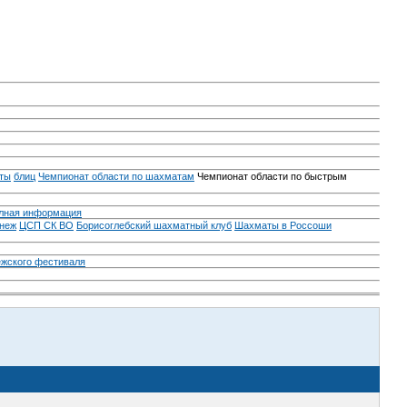
ты
блиц
Чемпионат области по шахматам
Чемпионат области по быстрым
лная информация
неж
ЦСП СК ВО
Борисоглебский шахматный клуб
Шахматы в Россоши
ежского фестиваля