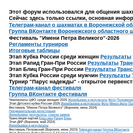
Этот форум использовался для общения шах
Сейчас здесь только ссылки, основная инфор
Телеграм-канал о шахматах в Воронежской о
Группа ВКонтакте Воронежского областного 
Фестиваль "Имени Петра Великого"-2026
Регламенты турниров
Итоговые таблицы
Этап Кубка России среди женщин
Результаты
Этап Рапид Гран-При России
Результаты
Тран
Этап Блиц Гран-При России
Результаты
Транс
Этап Кубка России среди мужчин
Результаты
Турнир "Парус надежды" - открытое первенс
Телеграм-канал фестиваля
Группа ВКонтакте фестиваля
Чемпионаты ЦФО среди женщин-2026
Жеребьевки и результаты
Фото
Положени
Этап Детского кубка России-2026
Жеребьевки и результаты
Фото
Много фото
По
Фестиваль "Имени Петра Великого" (Воронеж, июнь 2024)
Предварительная регистрация
Жеребьевки, результаты, списки заявок
Трансляция партий
Классика
Рапид
Блиц
Этап ДКР (Воронеж, май 2024)
Жеребьевки и результаты
Фестиваль Петровский (Воронеж, июнь 2023)
Telegram-канал
Группа ВКонтакте