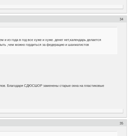
34
 и из года в год все хуже и хуже. денег нет,календарь делается
о быть ,чем можно гордиться за федерацию и шахматистов
толов. Благодаря СДЮСШОР заменены старые окна на пластиковые
35