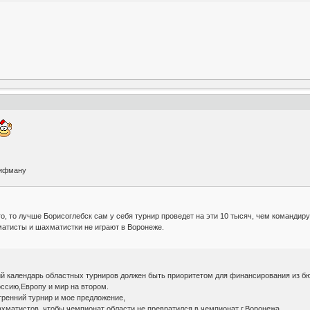
лифману
о, то лучше Борисоглебск сам у себя турнир проведет на эти 10 тысяч, чем командиру
атисты и шахматистки не играют в Воронеже.
ий календарь областных турниров должен быть приоритетом для финансирования из б
оссию,Европу и мир на втором.
тренний турнир и мое предложение,
ахматистов, чтобы чемпионат области не превратился в чемпионат г.Воронежа