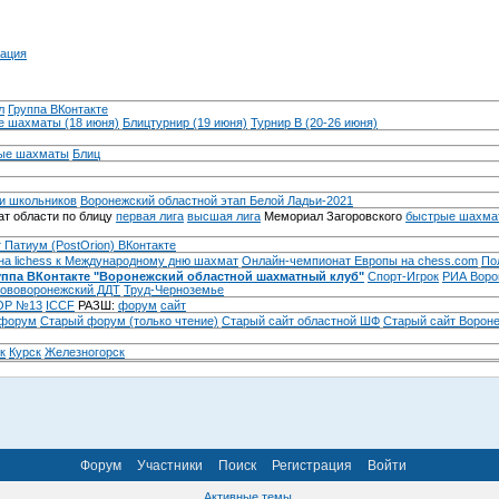
ация
л
Группа ВКонтакте
 шахматы (18 июня)
Блицтурнир (19 июня)
Турнир B (20-26 июня)
ые шахматы
Блиц
и школьников
Воронежский областной этап Белой Ладьи-2021
т области по блицу
первая лига
высшая лига
Мемориал Загоровского
быстрые шахма
 Патиум (PostOrion) ВКонтакте
на lichess к Международному дню шахмат
Онлайн-чемпионат Европы на chess.com
По
уппа ВКонтакте "Воронежский областной шахматный клуб"
Спорт-Игрок
РИА Воро
ововоронежский ДДТ
Труд-Черноземье
Р №13
ICCF
РАЗШ:
форум
сайт
 форум
Cтарый форум (только чтение)
Старый сайт областной ШФ
Старый сайт Ворон
к
Курск
Железногорск
Форум
Участники
Поиск
Регистрация
Войти
Активные темы