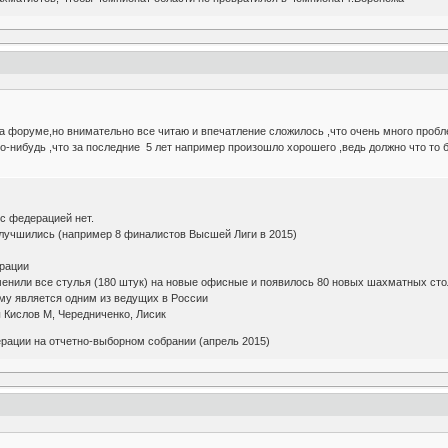
а форуме,но внимательно все читаю и впечатление сложилось ,что очень много проблем
кто-нибудь ,что за последние 5 лет например произошло хорошего ,ведь должно что т
с федерацией нет.
улучшились (например 8 финалистов Высшей Лиги в 2015)
рации
менили все стулья (180 штук) на новые офисные и появилось 80 новых шахматных с
му является одним из ведущих в России
 Кислов М, Чередниченко, Лисик
рации на отчетно-выборном собрании (апрель 2015)