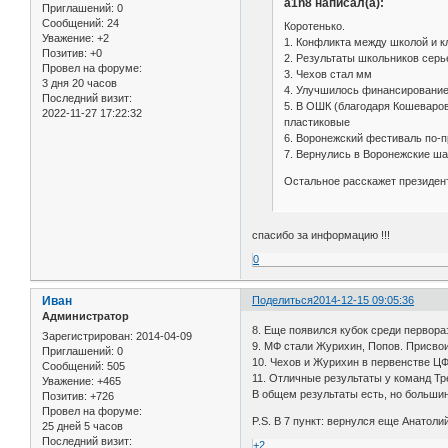
a1h8 написал(а):
Приглашений:
0
Сообщений:
24
Коротенько.
Уважение:
+2
1. Конфликта между школой и к
Позитив:
+0
2. Результаты школьников сер
Провел на форуме:
3. Чехов стал мм
3 дня 20 часов
4. Улучшилось финансировани
Последний визит:
5. В ОШК (благодаря Кошеваро
2022-11-27 17:22:32
пластиковые
6. Воронежский фестиваль по-
7. Вернулись в Воронежские ша
Остальное расскажет президен
спасибо за информацию !!!
0
Иван
Поделиться
2014-12-15 09:05:36
Администратор
8. Еще появился кубок среди первора
Зарегистрирован
: 2014-04-09
9. МФ стали Журихин, Попов. Присвои
Приглашений:
0
10. Чехов и Журихин в первенстве ЦФ
Сообщений:
505
11. Отличные результаты у команд Тр
Уважение:
+465
В общем результаты есть, но большин
Позитив:
+726
Провел на форуме:
P.S. В 7 пункт: вернулся еще Анатоли
25 дней 5 часов
Последний визит:
+2