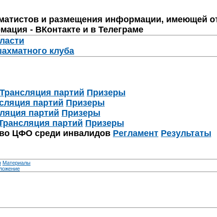
матистов и размещения информации, имеющей о
мация - ВКонтакте и в Телеграме
бласти
шахматного клуба
Трансляция партий
Призеры
сляция партий
Призеры
ляция партий
Призеры
Трансляция партий
Призеры
тво ЦФО среди инвалидов
Регламент
Результаты
я
Материалы
ложение