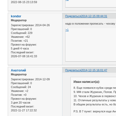
2022-08-15 23:13:59
kondor
Поделиться
2014-12-15 09:44:31
Модератор
надо в положении прописать - чехову
Зарегистрирован
: 2014-04-26
Приглашений:
0
+1
Сообщений:
229
Уважение:
+62
Позитив:
+21
Провел на форуме:
5 дней 4 часа
Последний визит:
2026-07-08 16:41:33
Анатолий
Поделиться
2014-12-15 16:01:47
Модератор
Зарегистрирован
: 2014-12-09
Иван написал(а):
Приглашений:
0
Сообщений:
24
8. Еще появился кубок среди п
Уважение:
+2
9. МФ стали Журихин, Попов. П
Позитив:
+0
10. Чехов и Журихин в первенс
Провел на форуме:
11. Отличные результаты у ком
3 дня 20 часов
В общем результаты есть, но б
Последний визит:
2022-11-27 17:22:32
P.S. В 7 пункт: вернулся еще А