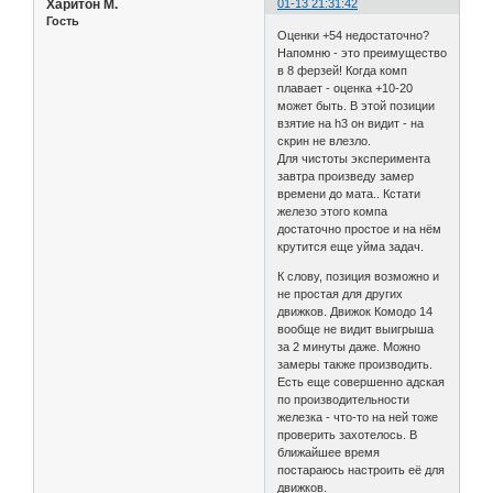
Харитон М.
01-13 21:31:42
Гость
Оценки +54 недостаточно?
Напомню - это преимущество
в 8 ферзей! Когда комп
плавает - оценка +10-20
может быть. В этой позиции
взятие на h3 он видит - на
скрин не влезло.
Для чистоты эксперимента
завтра произведу замер
времени до мата.. Кстати
железо этого компа
достаточно простое и на нём
крутится еще уйма задач.
К слову, позиция возможно и
не простая для других
движков. Движок Комодо 14
вообще не видит выигрыша
за 2 минуты даже. Можно
замеры также производить.
Есть еще совершенно адская
по производительности
железка - что-то на ней тоже
проверить захотелось. В
ближайшее время
постараюсь настроить её для
движков.