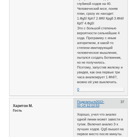
глубиной ходов на 40.
Человеческий мозг, поняв
план, сразу их находит:
1.Фg5! Крh7 2.Фf6! Крg8 3.Фh6!
Крf7 4.Фg5!
Это с большой степенью
вероятности сильнейшие 4
хода. Программу с иным
алгоритмом, в какой-то
степени имитирующий
человеческое мышление,
пытался создать Ботвинник,
но не получилось.
Поэтому, запустив железку и
увидев, как она первые три
часа анализирует 1.Фh6?,
можно её уже выключить.
0
Поделиться
2022-
37
Харитон М.
01-14 12:12:53
Гость
Хорошо, учел что анализ
одной линии может завести в
тупик. Включил анализ 3-х
лучших ходов. Qg5 вышел на
первое место после минуты.