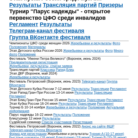
Результаты
Трансляция партий
Призеры
Турнир "Парус надежды" - открытое
первенство ЦФО среди инвалидов
Регламент
Результаты
Телеграм-канал фестиваля
Группа ВКонтакте фестиваля
Чемпионаты ЦФО среди женщин-2026
Жеребьевки и результаты
Фото
Положения
Материалы
Этап Детского кубка России-2026
Жеребьевки и результаты
Фото
Много
фото
Положение
Фестиваль "Имени Петра Великого" (Воронеж, июнь 2024)
Предварительная регистрация
Жеребьевки, результаты, списки заявок
Трансляция партий
Классика
Рапид
Блиц
Этап ДКР (Воронеж, май 2024)
Жеребьевки и результаты
Фестиваль Петровский (Воронеж, июнь 2023)
Telegram-канал
Группа
ВКонтакте
Этап Детского Кубка России 7-12 июня
Результаты
Трансляции
Регламент
Этап Рапид Гран-При России 13-14 июня
Результаты
Трансляции
Регламент
Этап Блиц Гран-При России 15 июня
Результаты
Трансляции
Регламент
Этап Кубка России 16-24 июня
Результаты
Трансляции
Регламент
Турнир Б 10-14 ноября
Жеребьевки и результаты
Положение
Актуальная
информация
Парус надежды 16-22 июня
Результаты
Положение
Блицтурнир 12 июня
Результаты
Судейский семинар
Список участников
Регистрация
Фестиваль Петровский (Воронеж, июнь 2022)
Анонс на сайте ФШР
Telegram-канал
Группа ВКонтакте
Форма для регистрации
Жеребьевки и результаты
Турнир A (10-17 июня)
Быстрые шахматы (18 июня)
Блицтурнир (19 июня)
Турнир B (20-26 июня)