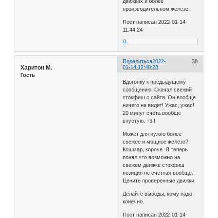
движках и более
производительном железе.
Пост написан 2022-01-14
11:44:24
0
Поделиться
2022-
38
Харитон М.
01-14 12:40:28
Гость
Вдогонку к предыдущему
сообщению. Скачал свежий
стокфиш с сайта. Он вообще
ничего не видит! Ужас, ужас!
20 минут счёта вообще
впустую. +3 !
Может для нужно более
свежее и мощное железо?
Кошмар, короче. Я теперь
понял что возможно на
свежем движке стокфиш
позиция не счётная вообще.
Цените проверенные движки.
Делайте выводы, кому надо
конечно.
Пост написан 2022-01-14