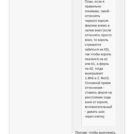
План, если я
правильно
понимаю, такой -
оттеснять
черного короля
ферзем влево и
затем вниз (если
оттеснять просто
вниз, то король
стремится
забиться на h5),
так чтобы король
оказался на a1
или b1, а ферзь
на d2, тогда
выигрывает
1.Фh6 и 2. Фxh3.
Основной прием
оттеснения -
ставить ферзя на
расстоянии хода
коня от короля,
вспомогательный
- давать шах
через клетку.
Похоже, чтобы выполнить