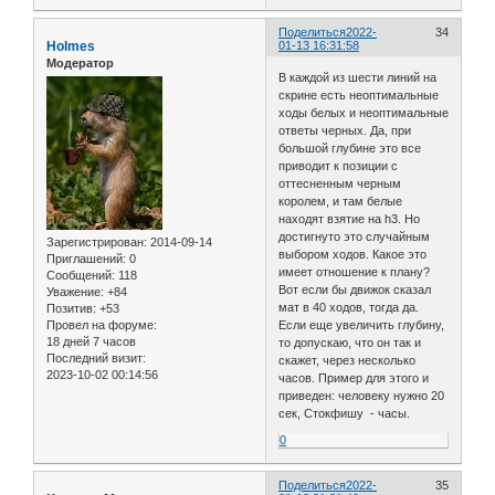
Поделиться
2022-
34
Holmes
01-13 16:31:58
Модератор
В каждой из шести линий на
скрине есть неоптимальные
ходы белых и неоптимальные
ответы черных. Да, при
большой глубине это все
приводит к позиции с
оттесненным черным
королем, и там белые
находят взятие на h3. Но
достигнуто это случайным
Зарегистрирован
: 2014-09-14
выбором ходов. Какое это
Приглашений:
0
имеет отношение к плану?
Сообщений:
118
Вот если бы движок сказал
Уважение:
+84
мат в 40 ходов, тогда да.
Позитив:
+53
Провел на форуме:
Если еще увеличить глубину,
18 дней 7 часов
то допускаю, что он так и
Последний визит:
скажет, через несколько
2023-10-02 00:14:56
часов. Пример для этого и
приведен: человеку нужно 20
сек, Стокфишу - часы.
0
Поделиться
2022-
35