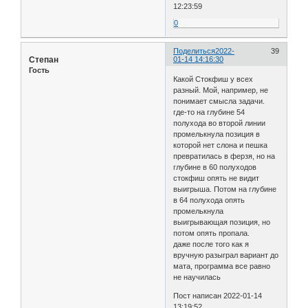
12:23:59
0
Поделиться
2022-
39
Степан
01-14 14:16:30
Гость
Какой Стокфиш у всех
разный. Мой, например, не
понимает смысла задачи.
где-то на глубине 54
полухода во второй линии
промелькнула позиция в
которой нет слона и пешка
превратилась в ферзя, но на
глубине в 60 полуходов
стокфиш опять не видит
выигрыша. Потом на глубине
в 64 полухода опять
промелькнула
выигрывающая позиция, но
потом опять пропала.
даже после того как я
вручную разыграл вариант до
мата, программа все равно
не научилась
Пост написан 2022-01-14
13:19:52