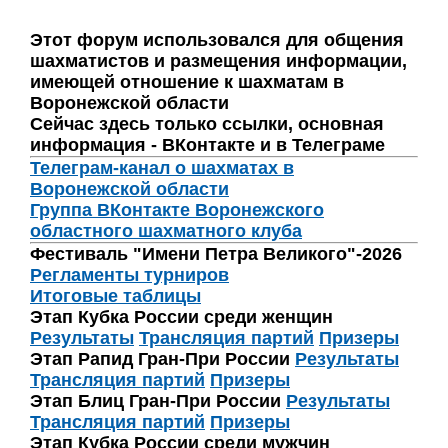
Этот форум использовался для общения
шахматистов и размещения информации,
имеющей отношение к шахматам в
Воронежской области
Сейчас здесь только ссылки, основная
информация - ВКонтакте и в Телеграме
Телеграм-канал о шахматах в
Воронежской области
Группа ВКонтакте Воронежского
областного шахматного клуба
Фестиваль "Имени Петра Великого"-2026
Регламенты турниров
Итоговые таблицы
Этап Кубка России среди женщин
Результаты
Трансляция партий
Призеры
Этап Рапид Гран-При России
Результаты
Трансляция партий
Призеры
Этап Блиц Гран-При России
Результаты
Трансляция партий
Призеры
Этап Кубка России среди мужчин