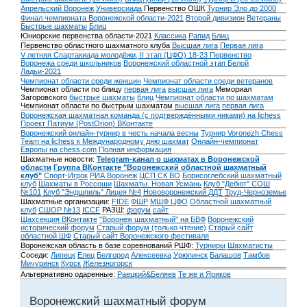
Апрельский Воронеж
Универсиада
Первенство ОШК
Турнир Эло до 2000
Финал чемпионата Воронежской области-2021
Второй дивизион
Ветераны
Быстрые шахматы
Блиц
Юниорские первенства области-2021
Классика
Рапид
Блиц
Первенство областного шахматного клуба
Высшая лига
Первая лига
V летняя Спартакиада молодёжи, II этап (ЦФО) 18-23
Первенство
Воронежа среди школьников
Воронежский областной этап Белой
Ладьи-2021
Чемпионат области среди женщин
Чемпионат области среди ветеранов
Чемпионат области по блицу
первая лига
высшая лига
Мемориал
Загоровского
быстрые шахматы
блиц
Чемпионат области по шахматам
Чемпионат области по быстрым шахматам
высшая лига
первая лига
Воронежская шахматная команда (с подтверждёнными никами) на lichess
Проект Патиум (PostOrion) ВКонтакте
Воронежский онлайн-турнир в честь начала весны
Турнир Voronezh Chess
Team на lichess к Международному дню шахмат
Онлайн-чемпионат
Европы на chess.com
Полная информация
Шахматные новости:
Telegram-канал о шахматах в Воронежской
области
Группа ВКонтакте "Воронежский областной шахматный
клуб"
Спорт-Игрок
РИА Воронеж
ЦСП СК ВО
Борисоглебский шахматный
клуб
Шахматы в Россоши
Шахматы. Новая Усмань
Клуб "Дебют" СОШ
№101
Клуб "Эндшпиль" Лицея №4
Нововоронежский ДДТ
Труд-Черноземье
Шахматные организации:
FIDE
ФШР
МШФ ЦФО
Областной шахматный
клуб
СШОР №13
ICCF
РАЗШ:
форум
сайт
Шахсекция ВКонтакте
"Воронеж шахматный" на БВФ
Воронежский
исторический форум
Cтарый форум (только чтение)
Старый сайт
областной ШФ
Старый сайт Воронежского фестиваля
Воронежская область в базе соревнований РШФ:
Турниры
Шахматисты
Соседи:
Липецк
Елец
Белгород
Алексеевка
Урюпинск
Балашов
Тамбов
Мичуринск
Курск
Железногорск
Альтернативно одаренные:
Раецкий&Беляев
Те же и Яриков
Воронежский шахматный форум