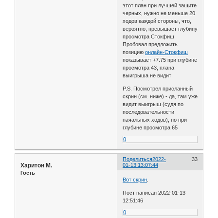
этот план при лучшей защите
черных, нужно не меньше 20
ходов каждой стороны, что,
вероятно, превышает глубину
просмотра Стокфиш
Пробовал предложить
позицию
онлайн-Стокфиш
показывает +7.75 при глубине
просмотра 43, плана
выигрыша не видит
P.S. Посмотрел присланный
скрин (см. ниже) - да, там уже
видит выигрыш (судя по
последовательности
начальных ходов), но при
глубине просмотра 65
0
Поделиться
2022-
33
Харитон М.
01-13 13:07:44
Гость
Вот скрин
.
Пост написан 2022-01-13
12:51:46
0