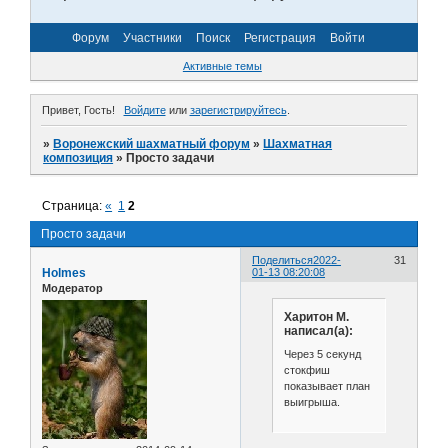
Форум
Участники
Поиск
Регистрация
Войти
Активные темы
Привет, Гость!
Войдите
или
зарегистрируйтесь
.
»
Воронежский шахматный форум
»
Шахматная
композиция
»
Просто задачи
Страница:
«
1
2
Просто задачи
Поделиться
2022-
31
Holmes
01-13 08:20:08
Модератор
Харитон М.
написал(а):
Через 5 секунд
стокфиш
показывает план
выигрыша.