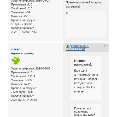
Зарегистрирован
: 2014-09-14
Прямо-таки план? А скрин
Приглашений:
0
выложите?
Сообщений:
118
Уважение:
+84
0
Позитив:
+53
Провел на форуме:
18 дней 7 часов
Последний визит:
2023-10-02 00:14:56
Поделиться
2022-
32
xuser
01-13 12:12:48
Администратор
Holmes
написал(а):
Зарегистрирован
: 2014-04-06
Еще одна
Приглашений:
0
антикомпьютерная
Сообщений:
12111
позиция. Человек
Уважение:
+3655
находит план
Позитив:
+4528
сразу, а Stockfish
Провел на форуме:
плавает.
7 месяцев 3 дня
Последний визит:
2026-07-21 14:23:53
План, если я
правильно
понимаю, такой