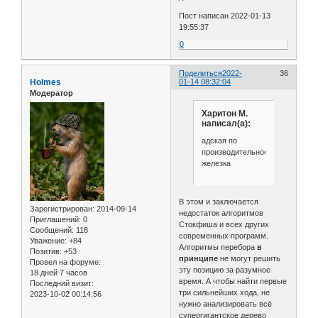
Пост написан 2022-01-13
19:55:37
0
Поделиться
2022-
36
Holmes
01-14 08:32:04
Модератор
Харитон М.
написал(а):
адская по
производительности
железка
В этом и заключается
Зарегистрирован
: 2014-09-14
недостаток алгоритмов
Приглашений:
0
Стокфиша и всех других
Сообщений:
118
современных программ.
Уважение:
+84
Алгоритмы перебора
в
Позитив:
+53
принципе
не могут решить
Провел на форуме:
эту позицию за разумное
18 дней 7 часов
время. А чтобы найти первые
Последний визит:
три сильнейших хода, не
2023-10-02 00:14:56
нужно анализировать всё
супергигантское дерево