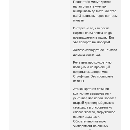
После трёх минут движок
начал считать уже как
выигрывать до мата. Жертва
на h3 нашлась через полторы
минуты.
Интересно то, что после
жертвы на h3 пешка на g8
превращается в ладью! Вот
это поворот так поворот!
Железо стандартное - считал
до мата долго, да.
Речь шла про конкретную
позицию, а не про общий
недостаток алгоритмов
Стокфиша. Это прописные
истины.
Эта конкретная позиция
критики не выдерживает -
учитывая что использовался
старый доковидный движок
стокфиша и относительно
слабое железо, загруженное
своими задачами.
Обязательно повторю
эксперимент на свежих