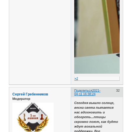
+2
Поделиться
2021-
32
Сергей Гребенников
04-11 16:38:24
Модератор
Сегодня вышло солнце,
весна света пытается
нас вдохновить и
обогреть...птицы
скромно поют, как будто
ждут вокальной
поддержки. Все