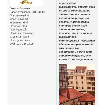
воронежские
шахматисты держат удар
Откуда:
Воронеж
на своих местах, являя
Зарегистрирован
: 2017-01-08
знания о опыт. Учимся
Приглашений:
0
развивать фигуры, не
Сообщений:
583
зевать, учим дебюты,
Уважение:
+575
которые давно надо
Позитив:
+314
знать и понимать,
Пол:
Мужской
Провел на форуме:
познаем новые секреты
23 дня 13 часов
шахматного
Последний визит:
единоборства. Пытаемся
2025-10-30 16:14:09
сделать прорыв в новое
качество.... Но
сердитость и хмурость
гор не отступает, что
влияет и на результаты.