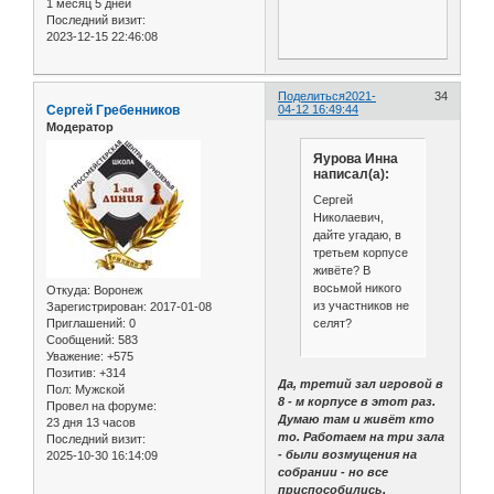
1 месяц 5 дней
Последний визит:
2023-12-15 22:46:08
Поделиться
2021-
34
Сергей Гребенников
04-12 16:49:44
Модератор
Яурова Инна
написал(а):
Сергей
Николаевич,
дайте угадаю, в
третьем корпусе
живёте? В
восьмой никого
Откуда:
Воронеж
из участников не
Зарегистрирован
: 2017-01-08
селят?
Приглашений:
0
Сообщений:
583
Уважение:
+575
Позитив:
+314
Да, третий зал игровой в
Пол:
Мужской
8 - м корпусе в этот раз.
Провел на форуме:
Думаю там и живёт кто
23 дня 13 часов
то. Работаем на три зала
Последний визит:
- были возмущения на
2025-10-30 16:14:09
собрании - но все
приспособились.