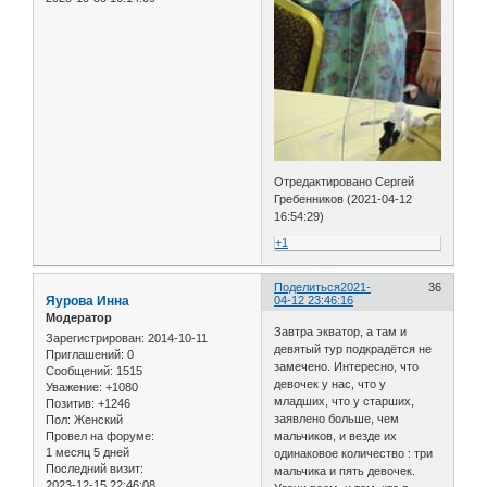
Отредактировано Сергей
Гребенников (2021-04-12
16:54:29)
+1
Поделиться
2021-
36
Яурова Инна
04-12 23:46:16
Модератор
Завтра экватор, а там и
Зарегистрирован
: 2014-10-11
девятый тур подкрадётся не
Приглашений:
0
замечено. Интересно, что
Сообщений:
1515
девочек у нас, что у
Уважение:
+1080
младших, что у старших,
Позитив:
+1246
заявлено больше, чем
Пол:
Женский
Провел на форуме:
мальчиков, и везде их
1 месяц 5 дней
одинаковое количество : три
Последний визит:
мальчика и пять девочек.
2023-12-15 22:46:08