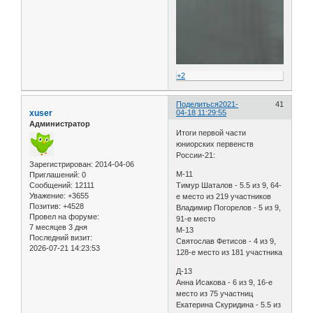
+2
Поделиться
2021-
41
xuser
04-18 11:29:55
Администратор
Итоги первой части
юниорских первенств
России-21:
Зарегистрирован
: 2014-04-06
М-11
Приглашений:
0
Сообщений:
12111
Тимур Шаталов - 5.5 из 9, 64-
Уважение:
+3655
е место из 219 участников
Позитив:
+4528
Владимир Погорелов - 5 из 9,
Провел на форуме:
91-е место
7 месяцев 3 дня
М-13
Последний визит:
Святослав Фетисов - 4 из 9,
2026-07-21 14:23:53
128-е место из 181 участника
Д-13
Анна Исакова - 6 из 9, 16-е
место из 75 участниц
Екатерина Скуридина - 5.5 из