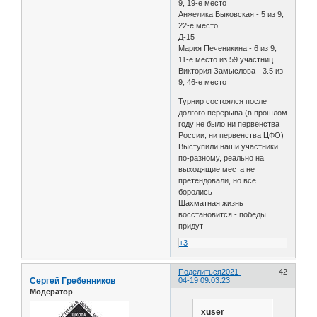
9, 19-е место
Анжелика Быковская - 5 из 9,
22-е место
Д-15
Мария Печеникина - 6 из 9,
11-е место из 59 участниц
Виктория Замыслова - 3.5 из
9, 46-е место
Турнир состоялся после
долгого перерыва (в прошлом
году не было ни первенства
России, ни первенства ЦФО)
Выступили наши участники
по-разному, реально на
выходящие места не
претендовали, но все
боролись
Шахматная жизнь
восстановится - победы
придут
+3
Поделиться
2021-
42
Сергей Гребенников
04-19 09:03:23
Модератор
xuser