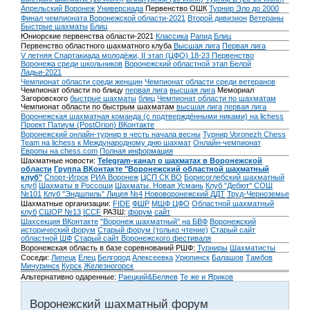
Апрельский Воронеж
Универсиада
Первенство ОШК
Турнир Эло до 2000
Финал чемпионата Воронежской области-2021
Второй дивизион
Ветераны
Быстрые шахматы
Блиц
Юниорские первенства области-2021
Классика
Рапид
Блиц
Первенство областного шахматного клуба
Высшая лига
Первая лига
V летняя Спартакиада молодёжи, II этап (ЦФО) 18-23
Первенство
Воронежа среди школьников
Воронежский областной этап Белой
Ладьи-2021
Чемпионат области среди женщин
Чемпионат области среди ветеранов
Чемпионат области по блицу
первая лига
высшая лига
Мемориал
Загоровского
быстрые шахматы
блиц
Чемпионат области по шахматам
Чемпионат области по быстрым шахматам
высшая лига
первая лига
Воронежская шахматная команда (с подтверждёнными никами) на lichess
Проект Патиум (PostOrion) ВКонтакте
Воронежский онлайн-турнир в честь начала весны
Турнир Voronezh Chess
Team на lichess к Международному дню шахмат
Онлайн-чемпионат
Европы на chess.com
Полная информация
Шахматные новости:
Telegram-канал о шахматах в Воронежской
области
Группа ВКонтакте "Воронежский областной шахматный
клуб"
Спорт-Игрок
РИА Воронеж
ЦСП СК ВО
Борисоглебский шахматный
клуб
Шахматы в Россоши
Шахматы. Новая Усмань
Клуб "Дебют" СОШ
№101
Клуб "Эндшпиль" Лицея №4
Нововоронежский ДДТ
Труд-Черноземье
Шахматные организации:
FIDE
ФШР
МШФ ЦФО
Областной шахматный
клуб
СШОР №13
ICCF
РАЗШ:
форум
сайт
Шахсекция ВКонтакте
"Воронеж шахматный" на БВФ
Воронежский
исторический форум
Cтарый форум (только чтение)
Старый сайт
областной ШФ
Старый сайт Воронежского фестиваля
Воронежская область в базе соревнований РШФ:
Турниры
Шахматисты
Соседи:
Липецк
Елец
Белгород
Алексеевка
Урюпинск
Балашов
Тамбов
Мичуринск
Курск
Железногорск
Альтернативно одаренные:
Раецкий&Беляев
Те же и Яриков
Воронежский шахматный форум