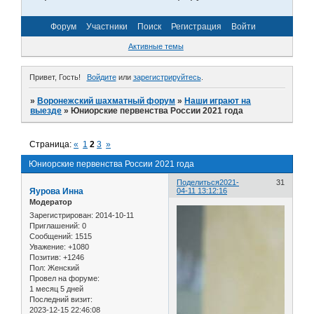
Форум
Участники
Поиск
Регистрация
Войти
Активные темы
Привет, Гость!
Войдите
или
зарегистрируйтесь
.
»
Воронежский шахматный форум
»
Наши играют на
выезде
»
Юниорские первенства России 2021 года
Страница:
«
1
2
3
»
Юниорские первенства России 2021 года
Поделиться
2021-
31
Яурова Инна
04-11 13:12:16
Модератор
Зарегистрирован
: 2014-10-11
Приглашений:
0
Сообщений:
1515
Уважение:
+1080
Позитив:
+1246
Пол:
Женский
Провел на форуме:
1 месяц 5 дней
Последний визит:
2023-12-15 22:46:08