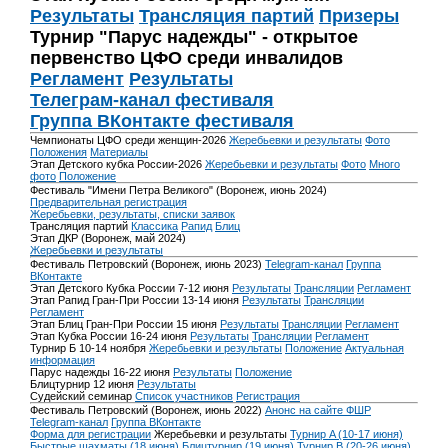
Результаты
Трансляция партий
Призеры
Турнир "Парус надежды" - открытое
первенство ЦФО среди инвалидов
Регламент
Результаты
Телеграм-канал фестиваля
Группа ВКонтакте фестиваля
Чемпионаты ЦФО среди женщин-2026
Жеребьевки и результаты
Фото
Положения
Материалы
Этап Детского кубка России-2026
Жеребьевки и результаты
Фото
Много
фото
Положение
Фестиваль "Имени Петра Великого" (Воронеж, июнь 2024)
Предварительная регистрация
Жеребьевки, результаты, списки заявок
Трансляция партий
Классика
Рапид
Блиц
Этап ДКР (Воронеж, май 2024)
Жеребьевки и результаты
Фестиваль Петровский (Воронеж, июнь 2023)
Telegram-канал
Группа
ВКонтакте
Этап Детского Кубка России 7-12 июня
Результаты
Трансляции
Регламент
Этап Рапид Гран-При России 13-14 июня
Результаты
Трансляции
Регламент
Этап Блиц Гран-При России 15 июня
Результаты
Трансляции
Регламент
Этап Кубка России 16-24 июня
Результаты
Трансляции
Регламент
Турнир Б 10-14 ноября
Жеребьевки и результаты
Положение
Актуальная
информация
Парус надежды 16-22 июня
Результаты
Положение
Блицтурнир 12 июня
Результаты
Судейский семинар
Список участников
Регистрация
Фестиваль Петровский (Воронеж, июнь 2022)
Анонс на сайте ФШР
Telegram-канал
Группа ВКонтакте
Форма для регистрации
Жеребьевки и результаты
Турнир A (10-17 июня)
Быстрые шахматы (18 июня)
Блицтурнир (19 июня)
Турнир B (20-26 июня)