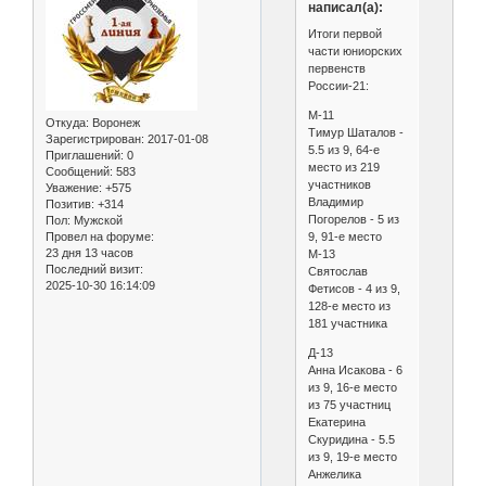
написал(а):
Итоги первой
части юниорских
первенств
России-21:
М-11
Откуда:
Воронеж
Тимур Шаталов -
Зарегистрирован
: 2017-01-08
5.5 из 9, 64-е
Приглашений:
0
место из 219
Сообщений:
583
участников
Уважение:
+575
Владимир
Позитив:
+314
Погорелов - 5 из
Пол:
Мужской
9, 91-е место
Провел на форуме:
23 дня 13 часов
М-13
Последний визит:
Святослав
2025-10-30 16:14:09
Фетисов - 4 из 9,
128-е место из
181 участника
Д-13
Анна Исакова - 6
из 9, 16-е место
из 75 участниц
Екатерина
Скуридина - 5.5
из 9, 19-е место
Анжелика