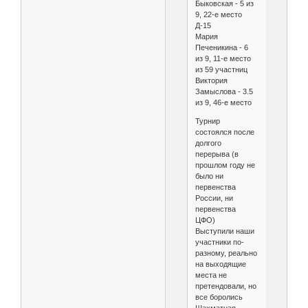
Быковская - 5 из
9, 22-е место
Д-15
Мария
Печеникина - 6
из 9, 11-е место
из 59 участниц
Виктория
Замыслова - 3.5
из 9, 46-е место
Турнир
состоялся после
долгого
перерыва (в
прошлом году не
было ни
первенства
России, ни
первенства
ЦФО)
Выступили наши
участники по-
разному, реально
на выходящие
места не
претендовали, но
все боролись
Шахматная