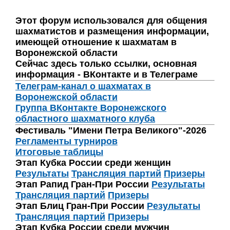
Этот форум использовался для общения
шахматистов и размещения информации,
имеющей отношение к шахматам в
Воронежской области
Сейчас здесь только ссылки, основная
информация - ВКонтакте и в Телеграме
Телеграм-канал о шахматах в
Воронежской области
Группа ВКонтакте Воронежского
областного шахматного клуба
Фестиваль "Имени Петра Великого"-2026
Регламенты турниров
Итоговые таблицы
Этап Кубка России среди женщин
Результаты
Трансляция партий
Призеры
Этап Рапид Гран-При России
Результаты
Трансляция партий
Призеры
Этап Блиц Гран-При России
Результаты
Трансляция партий
Призеры
Этап Кубка России среди мужчин