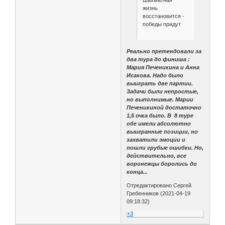
жизнь
восстановится -
победы придут
Реально претендовали за
два тура до финиша :
Мария Печеникина и Анна
Исакова. Надо было
выиграть две партии.
Задачи были непростые,
но выполнимые. Марии
Печеникиной достаточно
1,5 очка было. В 8 туре
обе имели абсолютно
выигранные позиции, но
захватили эмоции и
пошли грубые ошибки. Но,
действительно, все
воронежцы боролись до
конца...
Отредактировано Сергей
Гребенников (2021-04-19
09:18:32)
+3