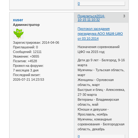
0
Поделиться
2014-
3
xuser
10-15 11:10:32
Администратор
Протокол заседания
президиума АОО МШФ ЦФО
от 03.10.2014
Зарегистрирован
: 2014-04-06
Назначения соревнований
Приглашений:
0
Сообщений:
12111
ЦФО на 2015 год:
Уважение:
+3655
Дети до 9 лет - Белгород, 9-16
Позитив:
+4528
марта
Провел на форуме:
Мужчины - Тульская область,
7 месяцев 3 дня
Последний визит:
март
2026-07-21 14:23:53
Женщины - Орловская
область, март
Быстрые и блиц - Алексеевка,
27-30 марта
Ветераны - Владимирская
область, май
Юноши и девушки -
Ярославль, ноябрь
Мужчины, командные
соревнования - Белгородская
область, декабрь
0