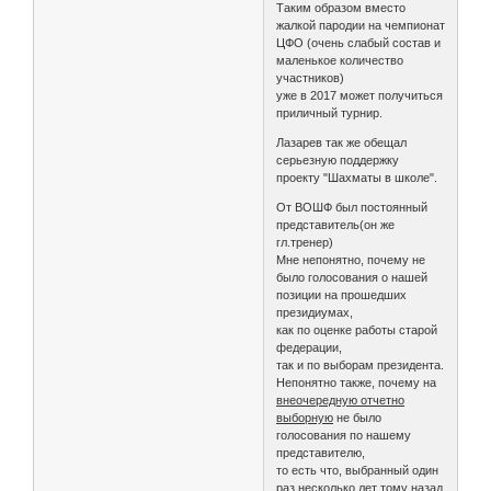
Таким образом вместо
жалкой пародии на чемпионат
ЦФО (очень слабый состав и
маленькое количество
участников)
уже в 2017 может получиться
приличный турнир.
Лазарев так же обещал
серьезную поддержку
проекту "Шахматы в школе".
От ВОШФ был постоянный
представитель(он же
гл.тренер)
Мне непонятно, почему не
было голосования о нашей
позиции на прошедших
президиумах,
как по оценке работы старой
федерации,
так и по выборам президента.
Непонятно также, почему на
внеочередную отчетно
выборную
не было
голосования по нашему
представителю,
то есть что, выбранный один
раз несколько лет тому назад