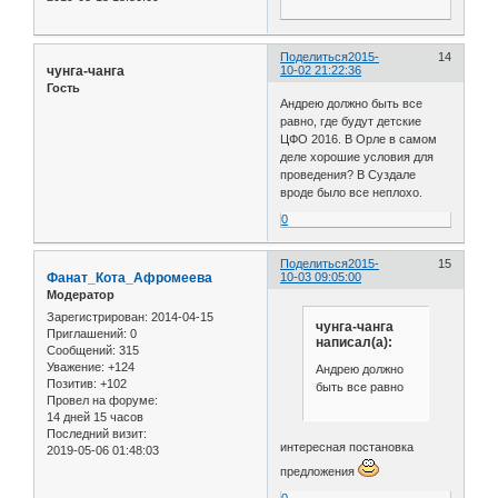
Поделиться
2015-
14
чунга-чанга
10-02 21:22:36
Гость
Андрею должно быть все
равно, где будут детские
ЦФО 2016. В Орле в самом
деле хорошие условия для
проведения? В Суздале
вроде было все неплохо.
0
Поделиться
2015-
15
Фанат_Кота_Афромеева
10-03 09:05:00
Модератор
Зарегистрирован
: 2014-04-15
чунга-чанга
Приглашений:
0
написал(а):
Сообщений:
315
Уважение:
+124
Андрею должно
Позитив:
+102
быть все равно
Провел на форуме:
14 дней 15 часов
Последний визит:
интересная постановка
2019-05-06 01:48:03
предложения