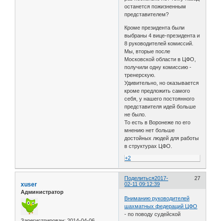
останется пожизненным
представителем?
Кроме президента были
выбраны 4 вице-президента и
8 руководителей комиссий.
Мы, вторые после
Московской области в ЦФО,
получили одну комиссию -
тренерскую.
Удивительно, но оказывается
кроме предложить самого
себя, у нашего постоянного
представителя идей больше
не было.
То есть в Воронеже по его
мнению нет больше
достойных людей для работы
в структурах ЦФО.
+2
Поделиться
2017-
27
xuser
02-11 09:12:39
Администратор
Вниманию руководителей
шахматных федераций ЦФО
- по поводу судейской
Зарегистрирован
: 2014-04-06