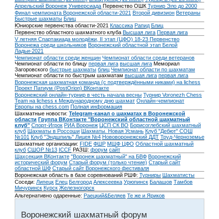
Апрельский Воронеж
Универсиада
Первенство ОШК
Турнир Эло до 2000
Финал чемпионата Воронежской области-2021
Второй дивизион
Ветераны
Быстрые шахматы
Блиц
Юниорские первенства области-2021
Классика
Рапид
Блиц
Первенство областного шахматного клуба
Высшая лига
Первая лига
V летняя Спартакиада молодёжи, II этап (ЦФО) 18-23
Первенство
Воронежа среди школьников
Воронежский областной этап Белой
Ладьи-2021
Чемпионат области среди женщин
Чемпионат области среди ветеранов
Чемпионат области по блицу
первая лига
высшая лига
Мемориал
Загоровского
быстрые шахматы
блиц
Чемпионат области по шахматам
Чемпионат области по быстрым шахматам
высшая лига
первая лига
Воронежская шахматная команда (с подтверждёнными никами) на lichess
Проект Патиум (PostOrion) ВКонтакте
Воронежский онлайн-турнир в честь начала весны
Турнир Voronezh Chess
Team на lichess к Международному дню шахмат
Онлайн-чемпионат
Европы на chess.com
Полная информация
Шахматные новости:
Telegram-канал о шахматах в Воронежской
области
Группа ВКонтакте "Воронежский областной шахматный
клуб"
Спорт-Игрок
РИА Воронеж
ЦСП СК ВО
Борисоглебский шахматный
клуб
Шахматы в Россоши
Шахматы. Новая Усмань
Клуб "Дебют" СОШ
№101
Клуб "Эндшпиль" Лицея №4
Нововоронежский ДДТ
Труд-Черноземье
Шахматные организации:
FIDE
ФШР
МШФ ЦФО
Областной шахматный
клуб
СШОР №13
ICCF
РАЗШ:
форум
сайт
Шахсекция ВКонтакте
"Воронеж шахматный" на БВФ
Воронежский
исторический форум
Cтарый форум (только чтение)
Старый сайт
областной ШФ
Старый сайт Воронежского фестиваля
Воронежская область в базе соревнований РШФ:
Турниры
Шахматисты
Соседи:
Липецк
Елец
Белгород
Алексеевка
Урюпинск
Балашов
Тамбов
Мичуринск
Курск
Железногорск
Альтернативно одаренные:
Раецкий&Беляев
Те же и Яриков
Воронежский шахматный форум