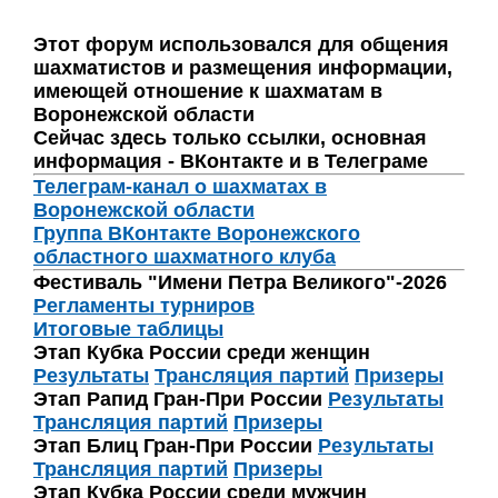
Этот форум использовался для общения
шахматистов и размещения информации,
имеющей отношение к шахматам в
Воронежской области
Сейчас здесь только ссылки, основная
информация - ВКонтакте и в Телеграме
Телеграм-канал о шахматах в
Воронежской области
Группа ВКонтакте Воронежского
областного шахматного клуба
Фестиваль "Имени Петра Великого"-2026
Регламенты турниров
Итоговые таблицы
Этап Кубка России среди женщин
Результаты
Трансляция партий
Призеры
Этап Рапид Гран-При России
Результаты
Трансляция партий
Призеры
Этап Блиц Гран-При России
Результаты
Трансляция партий
Призеры
Этап Кубка России среди мужчин