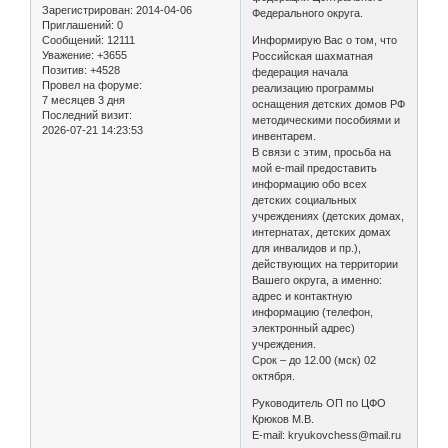
Зарегистрирован
: 2014-04-06
Федерального округа.
Приглашений:
0
Сообщений:
12111
Информирую Вас о том, что
Уважение:
+3655
Российская шахматная
Позитив:
+4528
федерация начала
Провел на форуме:
реализацию программы
7 месяцев 3 дня
оснащения детских домов РФ
Последний визит:
методическими пособиями и
2026-07-21 14:23:53
инвентарем.
В связи с этим, просьба на
мой e-mail предоставить
информацию обо всех
детских социальных
учреждениях (детских домах,
интернатах, детских домах
для инвалидов и пр.),
действующих на территории
Вашего округа, а именно:
адрес и контактную
информацию (телефон,
электронный адрес)
учреждения.
Срок – до 12.00 (мск) 02
октября.
Руководитель ОП по ЦФО
Крюков М.В.
E-mail: kryukovchess@mail.ru