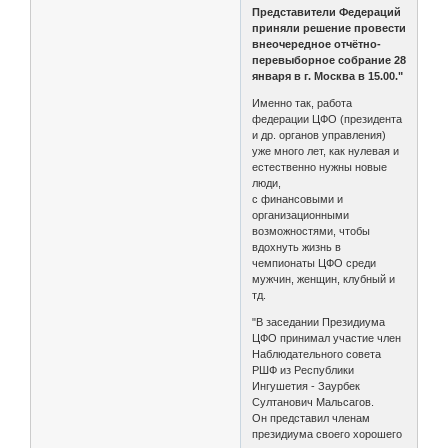
Представители Федераций
приняли решение провести
внеочередное отчётно-
перевыборное собрание 28
января в г. Москва в 15.00."
Именно так, работа
федерации ЦФО (президента
и др. органов управления)
уже много лет, как нулевая и
естественно нужны новые
люди,
с финансовыми и
организационными
возможностями, чтобы
вдохнуть жизнь в
чемпионаты ЦФО среди
мужчин, женщин, клубный и
тд.
"В заседании Президиума
ЦФО принимал участие член
Наблюдательного совета
РШФ из Республики
Ингушетия - Заурбек
Султанович Мальсагов.
Он представил членам
президиума своего хорошего