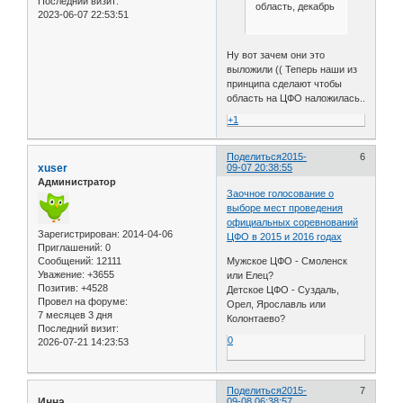
Последний визит:
область, декабрь
2023-06-07 22:53:51
Ну вот зачем они это
выложили (( Теперь наши из
принципа сделают чтобы
область на ЦФО наложилась..
+1
Поделиться
2015-
6
xuser
09-07 20:38:55
Администратор
Заочное голосование о
выборе мест проведения
официальных соревнований
Зарегистрирован
: 2014-04-06
ЦФО в 2015 и 2016 годах
Приглашений:
0
Сообщений:
12111
Мужское ЦФО - Смоленск
Уважение:
+3655
или Елец?
Позитив:
+4528
Детское ЦФО - Суздаль,
Провел на форуме:
Орел, Ярославль или
7 месяцев 3 дня
Колонтаево?
Последний визит:
0
2026-07-21 14:23:53
Поделиться
2015-
7
Инна
09-08 06:38:57