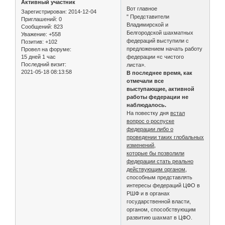
Активный участник
Вот главное
Зарегистрирован
: 2014-12-04
" Представители
Приглашений:
0
Владимирской и
Сообщений:
823
Белгородской шахматных
Уважение:
+558
федераций выступили с
Позитив:
+102
предложением начать работу
Провел на форуме:
15 дней 1 час
федерации «с чистого
Последний визит:
листа».
2021-05-18 08:13:58
В последнее время, как
отмечали все
выступающие, активной
работы федерации не
наблюдалось.
На повестку дня
встал
вопрос о роспуске
федерации либо о
проведении таких глобальных
изменений,
которые бы позволили
федерации стать реально
действующим органом,
способным представлять
интересы федераций ЦФО в
РШФ и в органах
государственной власти,
органом, способствующим
развитию шахмат в ЦФО.