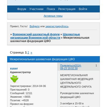
Форум
Участники
Поиск
Регистрация
Войти
Активные темы
Привет, Гость!
Войдите
или
зарегистрируйтесь
.
»
Воронежский шахматный форум
»
Шахматные
организации Воронежской области
»
Межрегиональная
шахматная федерация ЦФО
Страница:
1
2
»
Межрегиональная шахматная федерация ЦФО
Поделиться
2014-
1
xuser
09-23 19:02:30
Администратор
МЕЖРЕГИОНАЛЬНАЯ
ШАХМАТНАЯ ФЕДЕРАЦИЯ
ЦЕНТРАЛЬНОГО
Зарегистрирован
: 2014-04-06
ФЕДЕРАЛЬНОГО ОКРУГА
Приглашений:
0
Сообщений:
12111
Руководителям шахматных
Уважение:
+3655
федераций ЦФО
Позитив:
+4528
3 октября в 15-00 в
Провел на форуме: