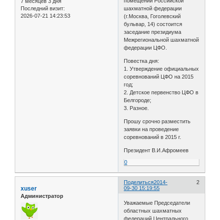
помещении Российской
7 месяцев 3 дня
Последний визит:
шахматной федерации
2026-07-21 14:23:53
(г.Москва, Гоголевский
бульвар, 14) состоится
заседание президиума
Межрегиональной шахматной
федерации ЦФО.
Повестка дня:
1. Утверждение официальных
соревнований ЦФО на 2015
год;
2. Детское первенство ЦФО в
Белгороде;
3. Разное.
Прошу срочно разместить
заявки на проведение
соревнований в 2015 г.
Президент В.И.Афромеев
0
Поделиться
2014-
2
xuser
09-30 15:19:55
Администратор
Уважаемые Председатели
областных шахматных
федераций Центрального