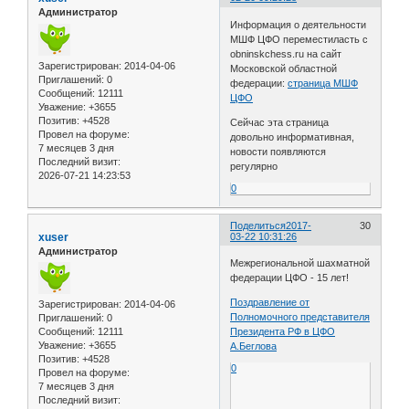
Администратор
Информация о деятельности
МШФ ЦФО переместиласть с
obninskchess.ru на сайт
Зарегистрирован
: 2014-04-06
Московской областной
Приглашений:
0
федерации:
страница МШФ
Сообщений:
12111
ЦФО
Уважение:
+3655
Позитив:
+4528
Сейчас эта страница
Провел на форуме:
довольно информативная,
7 месяцев 3 дня
новости появляются
Последний визит:
регулярно
2026-07-21 14:23:53
0
Поделиться
2017-
30
xuser
03-22 10:31:26
Администратор
Межрегиональной шахматной
федерации ЦФО - 15 лет!
Поздравление от
Зарегистрирован
: 2014-04-06
Полномочного представителя
Приглашений:
0
Сообщений:
12111
Президента РФ в ЦФО
Уважение:
+3655
А.Беглова
Позитив:
+4528
0
Провел на форуме:
7 месяцев 3 дня
Последний визит: