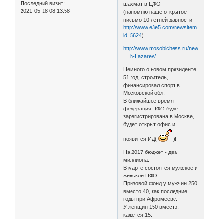
Последний визит:
шахмат в ЦФО
2021-05-18 08:13:58
(напомню наше открытое
письмо 10 летней давности
http://www.e3e5.com/newsitem.php?
id=5624
)
http://www.mosoblchess.ru/news/cfo_n
… h-Lazarev/
Немного о новом президенте,
51 год, строитель,
финансировал спорт в
Московской обл.
В ближайшее время
федерация ЦФО будет
зарегистрирована в Москве,
будет открыт офис и
появится ИД(
)!
На 2017 бюджет - два
миллиона.
В марте состоятся мужское и
женское ЦФО.
Призовой фонд у мужчин 250
вместо 40, как последние
годы при Афромееве.
У женщин 150 вместо,
кажется,15.