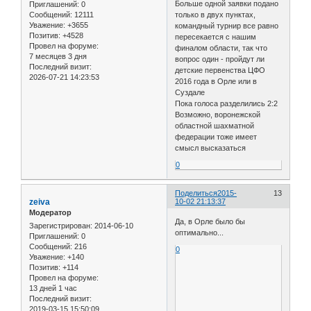
Больше одной заявки подано
Приглашений:
0
Сообщений:
12111
только в двух пунктах,
Уважение:
+3655
командный турнир все равно
Позитив:
+4528
пересекается с нашим
Провел на форуме:
финалом области, так что
7 месяцев 3 дня
вопрос один - пройдут ли
Последний визит:
детские первенства ЦФО
2026-07-21 14:23:53
2016 года в Орле или в
Суздале
Пока голоса разделились 2:2
Возможно, воронежской
областной шахматной
федерации тоже имеет
смысл высказаться
0
Поделиться
2015-
13
zeiva
10-02 21:13:37
Модератор
Да, в Орле было бы
Зарегистрирован
: 2014-06-10
оптимально...
Приглашений:
0
Сообщений:
216
0
Уважение:
+140
Позитив:
+114
Провел на форуме:
13 дней 1 час
Последний визит:
2019-03-15 15:50:09