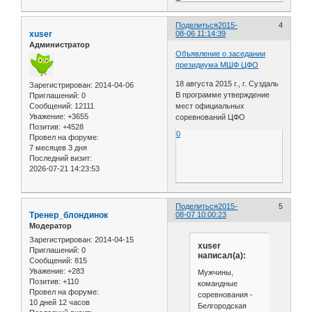
Поделиться
2015-
4
xuser
08-06 11:14:39
Администратор
Объявление о заседании
президиума МШФ ЦФО
18 августа 2015 г., г. Суздаль
Зарегистрирован
: 2014-04-06
В программе утверждение
Приглашений:
0
Сообщений:
12111
мест официальных
Уважение:
+3655
соревнований ЦФО
Позитив:
+4528
0
Провел на форуме:
7 месяцев 3 дня
Последний визит:
2026-07-21 14:23:53
Поделиться
2015-
5
Тренер_блондинок
08-07 10:00:23
Модератор
Зарегистрирован
: 2014-04-15
xuser
Приглашений:
0
написал(а):
Сообщений:
815
Уважение:
+283
Мужчины,
Позитив:
+110
командные
Провел на форуме:
соревнования -
10 дней 12 часов
Белгородская