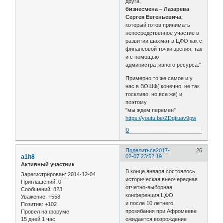
друга,
бизнесмена – Лазарева
Сергея Евгеньевича,
который готов принимать
непосредственное участие в
развитии шахмат в ЦФО как с
финансовой точки зрения, так
и с помощью
административного ресурса."
Примерно то же самое и у
нас в ВОШФ( конечно, не так
тоскливо, но все же) и
поэтому
"мы ждем перемен"
https://youtu.be/ZDgtiuav9pw
0
Поделиться
2017-
26
a1h8
02-07 23:52:19
Активный участник
В конце января состоялось
Зарегистрирован
: 2014-12-04
историческая внеочередная
Приглашений:
0
отчетно-выборная
Сообщений:
823
конференция ЦФО
Уважение:
+558
и после 10 летнего
Позитив:
+102
прозябания при Афромееве
Провел на форуме:
15 дней 1 час
ожидается возрождение