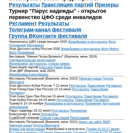
Результаты
Трансляция партий
Призеры
Турнир "Парус надежды" - открытое
первенство ЦФО среди инвалидов
Регламент
Результаты
Телеграм-канал фестиваля
Группа ВКонтакте фестиваля
Чемпионаты ЦФО среди женщин-2026
Жеребьевки и результаты
Фото
Положения
Материалы
Этап Детского кубка России-2026
Жеребьевки и результаты
Фото
Много
фото
Положение
Фестиваль "Имени Петра Великого" (Воронеж, июнь 2024)
Предварительная регистрация
Жеребьевки, результаты, списки заявок
Трансляция партий
Классика
Рапид
Блиц
Этап ДКР (Воронеж, май 2024)
Жеребьевки и результаты
Фестиваль Петровский (Воронеж, июнь 2023)
Telegram-канал
Группа
ВКонтакте
Этап Детского Кубка России 7-12 июня
Результаты
Трансляции
Регламент
Этап Рапид Гран-При России 13-14 июня
Результаты
Трансляции
Регламент
Этап Блиц Гран-При России 15 июня
Результаты
Трансляции
Регламент
Этап Кубка России 16-24 июня
Результаты
Трансляции
Регламент
Турнир Б 10-14 ноября
Жеребьевки и результаты
Положение
Актуальная
информация
Парус надежды 16-22 июня
Результаты
Положение
Блицтурнир 12 июня
Результаты
Судейский семинар
Список участников
Регистрация
Фестиваль Петровский (Воронеж, июнь 2022)
Анонс на сайте ФШР
Telegram-канал
Группа ВКонтакте
Форма для регистрации
Жеребьевки и результаты
Турнир A (10-17 июня)
Быстрые шахматы (18 июня)
Блицтурнир (19 июня)
Турнир B (20-26 июня)