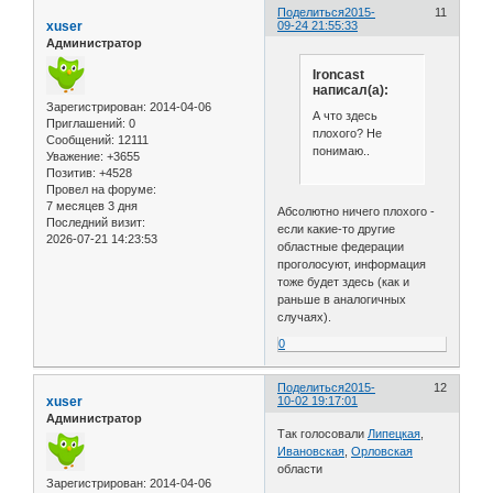
Поделиться
2015-
11
xuser
09-24 21:55:33
Администратор
Ironcast
написал(а):
Зарегистрирован
: 2014-04-06
А что здесь
Приглашений:
0
плохого? Не
Сообщений:
12111
понимаю..
Уважение:
+3655
Позитив:
+4528
Провел на форуме:
7 месяцев 3 дня
Абсолютно ничего плохого -
Последний визит:
если какие-то другие
2026-07-21 14:23:53
областные федерации
проголосуют, информация
тоже будет здесь (как и
раньше в аналогичных
случаях).
0
Поделиться
2015-
12
xuser
10-02 19:17:01
Администратор
Так голосовали
Липецкая
,
Ивановская
,
Орловская
области
Зарегистрирован
: 2014-04-06