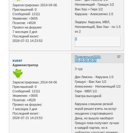
Непомнящий - Грищук 1/2
Зарегистрирован
: 2014-04-06
Ван Хао = Гири 1/2
Приглашений:
0
Сообщений:
12111
Каруана - Алексеенко 1:0
Уважение:
+3655
Лидеры: Каруана, МВЛ,
Позитив:
+4528
Непомнящий, Ван Хао - по 1.5
Провел на форуме:
из 2
7 месяцев 3 дня
Последний визит:
0
2026-07-21 14:23:53
Поделиться
2020-
37
xuser
03-20 00:40:00
Администратор
3 тур
Дин Лижэнь - Каруана 1:0
Грищук - Ван Хао 1/2
Зарегистрирован
: 2014-04-06
Алексеенко - Непомнящий 1/2
Приглашений:
0
Сообщений:
12111
Гири - МВЛ 1/2
Уважение:
+3655
Завтра выходной
Позитив:
+4528
Каруана слишком резкой
Провел на форуме:
игрой решил взять на испуг
7 месяцев 3 дня
Последний визит:
неудачно стартовавшего
2026-07-21 14:23:53
Дина, но вышло наоборот
Грищук пока получает лучше
в каждой партии, но в
цейтнотах упускает перевес