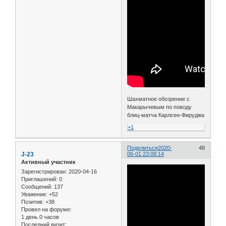
Шахматное обозрение с
Макарычевым по поводу
блиц-матча Карлсен-Фируджа
+1
Поделиться
2020-
48
J-23
06-01 23:08:14
Активный участник
Зарегистрирован
: 2020-04-16
Приглашений:
0
Сообщений:
137
Уважение:
+52
Позитив:
+38
Провел на форуме:
1 день 0 часов
Последний визит: