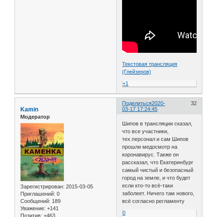
Текстовая трансляция
(Глейзеров)
+1
Поделиться
2020-
32
Kamin
03-17 17:24:45
Модератор
Шипов в трансляции сказал,
что все участники,
тех.персонал и сам Шипов
прошли медосмотр на
коронавирус. Также он
рассказал, что Екатеринбург
самый чистый и безопасный
город на земле, и что будет
если кто-то всё-таки
Зарегистрирован
: 2015-03-05
заболеет. Ничего там нового,
Приглашений:
0
Сообщений:
189
всё согласно регламенту
Уважение:
+141
0
Позитив:
+463