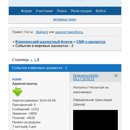
Форум
Участники
Поиск
Регистрация
Войти
Активные темы
Привет, Гость!
Войдите
или
зарегистрируйтесь
.
»
Воронежский шахматный форум
»
СМИ о шахматах
»
События в мировых шахматах - 2
Страница:
«
1
2
События в мировых шахматах - 2
Поделиться
2020-
31
xuser
03-17 15:02:21
Администратор
Началось! Несмотря на
коронавирус
Официальная трансляция
Зарегистрирован
: 2014-04-06
(Шипов)
Приглашений:
0
Сообщений:
12111
Уважение:
+3655
Позитив:
+4528
Провел на форуме:
7 месяцев 3 дня