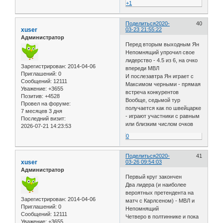
+1
Поделиться
2020-
40
xuser
03-23 21:55:22
Администратор
Перед вторым выходным Ян
Непомнящий упрочил свое
лидерство - 4.5 из 6, на очко
Зарегистрирован
: 2014-04-06
впереди МВЛ
Приглашений:
0
И послезавтра Ян играет с
Сообщений:
12111
Максимом черными - прямая
Уважение:
+3655
встреча конкурентов
Позитив:
+4528
Вообще, седьмой тур
Провел на форуме:
получается как по швейцарке
7 месяцев 3 дня
- играют участники с равным
Последний визит:
или близким числом очков
2026-07-21 14:23:53
0
Поделиться
2020-
41
xuser
03-26 09:54:03
Администратор
Первый круг закончен
Два лидера (и наиболее
вероятных претендента на
Зарегистрирован
: 2014-04-06
матч с Карлсеном) - МВЛ и
Приглашений:
0
Непомнящий
Сообщений:
12111
Четверо в полтиннике и пока
Уважение:
+3655