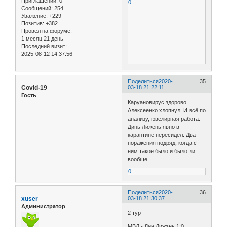
Приглашений:
0
0
Сообщений:
254
Уважение:
+229
Позитив:
+382
Провел на форуме:
1 месяц 21 день
Последний визит:
2025-08-12 14:37:56
Поделиться
2020-
35
Covid-19
03-18 21:22:11
Гость
Каруановирус здорово
Алексеенко хлопнул. И всё по
анализу, ювелирная работа.
Динь Лижень явно в
карантине пересидел. Два
поражения подряд, когда с
ним такое было и было ли
вообще.
0
Поделиться
2020-
36
xuser
03-18 21:30:37
Администратор
2 тур
МВЛ - Дин Лижэнь 1:0