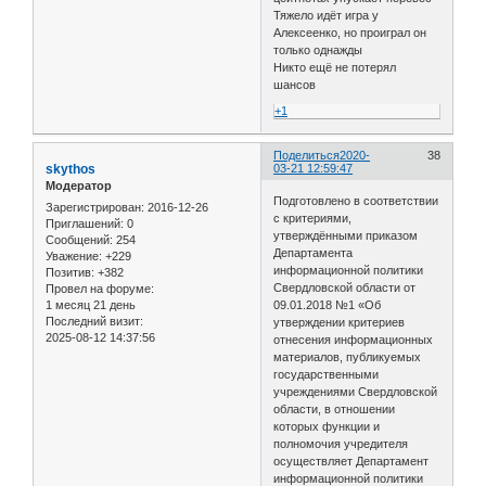
Тяжело идёт игра у
Алексеенко, но проиграл он
только однажды
Никто ещё не потерял
шансов
+1
Поделиться
2020-
38
skythos
03-21 12:59:47
Модератор
Подготовлено в соответствии
Зарегистрирован
: 2016-12-26
с критериями,
Приглашений:
0
утверждёнными приказом
Сообщений:
254
Департамента
Уважение:
+229
информационной политики
Позитив:
+382
Свердловской области от
Провел на форуме:
1 месяц 21 день
09.01.2018 №1 «Об
Последний визит:
утверждении критериев
2025-08-12 14:37:56
отнесения информационных
материалов, публикуемых
государственными
учреждениями Свердловской
области, в отношении
которых функции и
полномочия учредителя
осуществляет Департамент
информационной политики