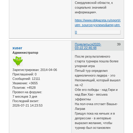
Свердловской области, к
социально значимой
информации».
https://www.oblgazeta.ru/sport/chess/1
utm_source=yxnews&amp;utm_medium=d
0
Поделиться
2020-
39
xuser
03-22 22:46:48
Администратор
После результативного
старта турнира пошла более
упорная игра
Зарегистрирован
: 2014-04-06
Пятый тур определил
Приглашений:
0
единоличного лидера - это
Сообщений:
12111
Непомнящий, который вышел
Уважение:
+3655
на +2
Позитив:
+4528
Обе его победы - над Гири и
Провел на форуме:
над Ван Хао - весьма
7 месяцев 3 дня
эффектны
Последний визит:
На пол-очка отстает Вашье-
2026-07-21 14:23:53
Лаграв
Грищук пока на ничьих и в
депрессии - в интервью
выразил желание, чтобы
турнир был остановлен