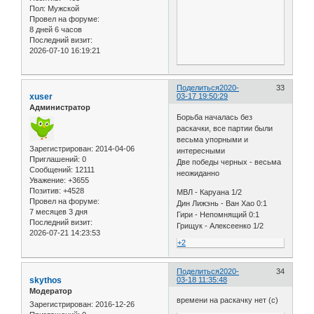
Пол:
Мужской
Провел на форуме:
8 дней 6 часов
Последний визит:
2026-07-10 16:19:21
Поделиться
2020-
33
xuser
03-17 19:50:29
Администратор
Борьба началась без
раскачки, все партии были
весьма упорными и
Зарегистрирован
: 2014-04-06
интересными
Приглашений:
0
Две победы черных - весьма
Сообщений:
12111
неожиданно
Уважение:
+3655
Позитив:
+4528
МВЛ - Каруана 1/2
Провел на форуме:
Дин Лижэнь - Ван Хао 0:1
7 месяцев 3 дня
Гири - Непомнящий 0:1
Последний визит:
Грищук - Алексеенко 1/2
2026-07-21 14:23:53
+2
Поделиться
2020-
34
skythos
03-18 11:35:48
Модератор
времени на раскачку нет (с)
Зарегистрирован
: 2016-12-26