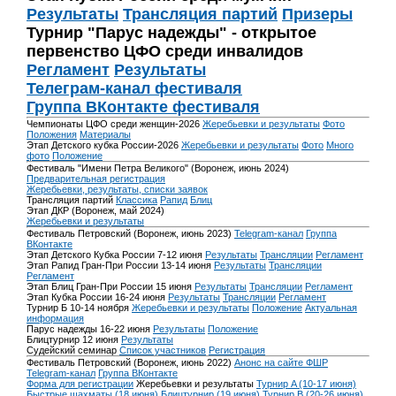
Результаты
Трансляция партий
Призеры
Турнир "Парус надежды" - открытое
первенство ЦФО среди инвалидов
Регламент
Результаты
Телеграм-канал фестиваля
Группа ВКонтакте фестиваля
Чемпионаты ЦФО среди женщин-2026
Жеребьевки и результаты
Фото
Положения
Материалы
Этап Детского кубка России-2026
Жеребьевки и результаты
Фото
Много
фото
Положение
Фестиваль "Имени Петра Великого" (Воронеж, июнь 2024)
Предварительная регистрация
Жеребьевки, результаты, списки заявок
Трансляция партий
Классика
Рапид
Блиц
Этап ДКР (Воронеж, май 2024)
Жеребьевки и результаты
Фестиваль Петровский (Воронеж, июнь 2023)
Telegram-канал
Группа
ВКонтакте
Этап Детского Кубка России 7-12 июня
Результаты
Трансляции
Регламент
Этап Рапид Гран-При России 13-14 июня
Результаты
Трансляции
Регламент
Этап Блиц Гран-При России 15 июня
Результаты
Трансляции
Регламент
Этап Кубка России 16-24 июня
Результаты
Трансляции
Регламент
Турнир Б 10-14 ноября
Жеребьевки и результаты
Положение
Актуальная
информация
Парус надежды 16-22 июня
Результаты
Положение
Блицтурнир 12 июня
Результаты
Судейский семинар
Список участников
Регистрация
Фестиваль Петровский (Воронеж, июнь 2022)
Анонс на сайте ФШР
Telegram-канал
Группа ВКонтакте
Форма для регистрации
Жеребьевки и результаты
Турнир A (10-17 июня)
Быстрые шахматы (18 июня)
Блицтурнир (19 июня)
Турнир B (20-26 июня)