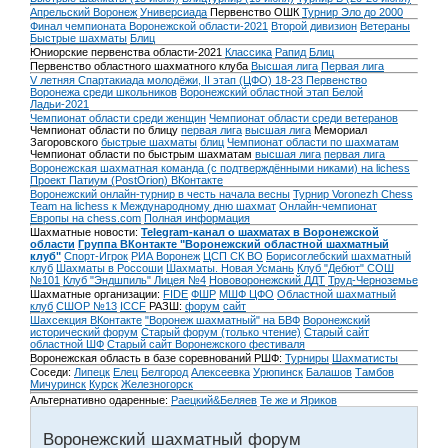
Апрельский Воронеж
Универсиада
Первенство ОШК
Турнир Эло до 2000
Финал чемпионата Воронежской области-2021
Второй дивизион
Ветераны
Быстрые шахматы
Блиц
Юниорские первенства области-2021
Классика
Рапид
Блиц
Первенство областного шахматного клуба
Высшая лига
Первая лига
V летняя Спартакиада молодёжи, II этап (ЦФО) 18-23
Первенство
Воронежа среди школьников
Воронежский областной этап Белой
Ладьи-2021
Чемпионат области среди женщин
Чемпионат области среди ветеранов
Чемпионат области по блицу
первая лига
высшая лига
Мемориал
Загоровского
быстрые шахматы
блиц
Чемпионат области по шахматам
Чемпионат области по быстрым шахматам
высшая лига
первая лига
Воронежская шахматная команда (с подтверждёнными никами) на lichess
Проект Патиум (PostOrion) ВКонтакте
Воронежский онлайн-турнир в честь начала весны
Турнир Voronezh Chess
Team на lichess к Международному дню шахмат
Онлайн-чемпионат
Европы на chess.com
Полная информация
Шахматные новости:
Telegram-канал о шахматах в Воронежской
области
Группа ВКонтакте "Воронежский областной шахматный
клуб"
Спорт-Игрок
РИА Воронеж
ЦСП СК ВО
Борисоглебский шахматный
клуб
Шахматы в Россоши
Шахматы. Новая Усмань
Клуб "Дебют" СОШ
№101
Клуб "Эндшпиль" Лицея №4
Нововоронежский ДДТ
Труд-Черноземье
Шахматные организации:
FIDE
ФШР
МШФ ЦФО
Областной шахматный
клуб
СШОР №13
ICCF
РАЗШ:
форум
сайт
Шахсекция ВКонтакте
"Воронеж шахматный" на БВФ
Воронежский
исторический форум
Cтарый форум (только чтение)
Старый сайт
областной ШФ
Старый сайт Воронежского фестиваля
Воронежская область в базе соревнований РШФ:
Турниры
Шахматисты
Соседи:
Липецк
Елец
Белгород
Алексеевка
Урюпинск
Балашов
Тамбов
Мичуринск
Курск
Железногорск
Альтернативно одаренные:
Раецкий&Беляев
Те же и Яриков
Воронежский шахматный форум