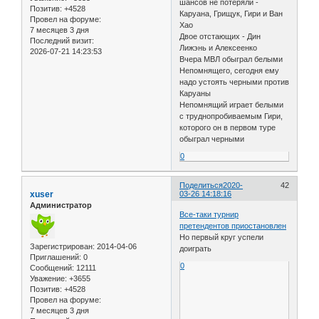
шансов не потеряли -
Позитив:
+4528
Каруана, Грищук, Гири и Ван
Провел на форуме:
Хао
7 месяцев 3 дня
Двое отстающих - Дин
Последний визит:
Лижэнь и Алексеенко
2026-07-21 14:23:53
Вчера МВЛ обыграл белыми
Непомнящего, сегодня ему
надо устоять черными против
Каруаны
Непомнящий играет белыми
с труднопробиваемым Гири,
которого он в первом туре
обыграл черными
0
Поделиться
2020-
42
xuser
03-26 14:18:16
Администратор
Все-таки турнир
претендентов приостановлен
Но первый круг успели
Зарегистрирован
: 2014-04-06
доиграть
Приглашений:
0
0
Сообщений:
12111
Уважение:
+3655
Позитив:
+4528
Провел на форуме:
7 месяцев 3 дня