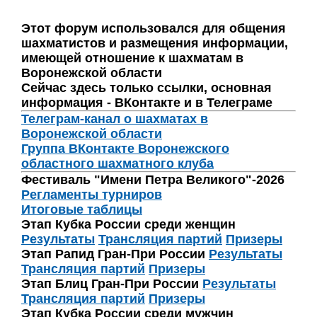
Этот форум использовался для общения
шахматистов и размещения информации,
имеющей отношение к шахматам в
Воронежской области
Сейчас здесь только ссылки, основная
информация - ВКонтакте и в Телеграме
Телеграм-канал о шахматах в
Воронежской области
Группа ВКонтакте Воронежского
областного шахматного клуба
Фестиваль "Имени Петра Великого"-2026
Регламенты турниров
Итоговые таблицы
Этап Кубка России среди женщин
Результаты
Трансляция партий
Призеры
Этап Рапид Гран-При России
Результаты
Трансляция партий
Призеры
Этап Блиц Гран-При России
Результаты
Трансляция партий
Призеры
Этап Кубка России среди мужчин