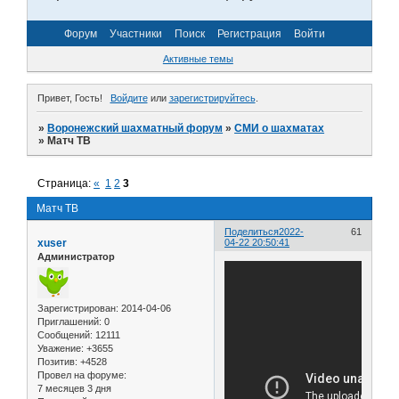
Форум
Участники
Поиск
Регистрация
Войти
Активные темы
Привет, Гость!
Войдите
или
зарегистрируйтесь
.
»
Воронежский шахматный форум
»
СМИ о шахматах
»
Матч ТВ
Страница:
«
1
2
3
Матч ТВ
Поделиться
2022-
61
xuser
04-22 20:50:41
Администратор
Зарегистрирован
: 2014-04-06
Приглашений:
0
Сообщений:
12111
Уважение:
+3655
Позитив:
+4528
Провел на форуме:
7 месяцев 3 дня