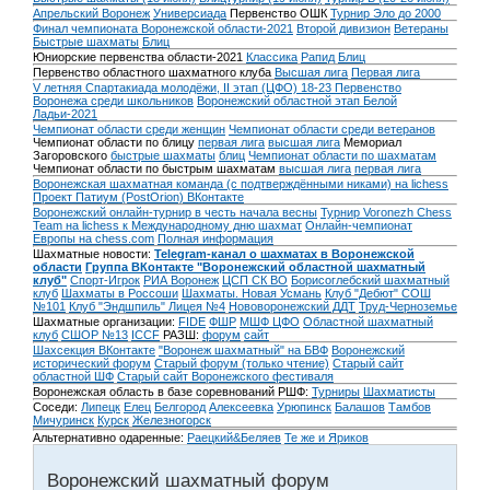
Апрельский Воронеж
Универсиада
Первенство ОШК
Турнир Эло до 2000
Финал чемпионата Воронежской области-2021
Второй дивизион
Ветераны
Быстрые шахматы
Блиц
Юниорские первенства области-2021
Классика
Рапид
Блиц
Первенство областного шахматного клуба
Высшая лига
Первая лига
V летняя Спартакиада молодёжи, II этап (ЦФО) 18-23
Первенство
Воронежа среди школьников
Воронежский областной этап Белой
Ладьи-2021
Чемпионат области среди женщин
Чемпионат области среди ветеранов
Чемпионат области по блицу
первая лига
высшая лига
Мемориал
Загоровского
быстрые шахматы
блиц
Чемпионат области по шахматам
Чемпионат области по быстрым шахматам
высшая лига
первая лига
Воронежская шахматная команда (с подтверждёнными никами) на lichess
Проект Патиум (PostOrion) ВКонтакте
Воронежский онлайн-турнир в честь начала весны
Турнир Voronezh Chess
Team на lichess к Международному дню шахмат
Онлайн-чемпионат
Европы на chess.com
Полная информация
Шахматные новости:
Telegram-канал о шахматах в Воронежской
области
Группа ВКонтакте "Воронежский областной шахматный
клуб"
Спорт-Игрок
РИА Воронеж
ЦСП СК ВО
Борисоглебский шахматный
клуб
Шахматы в Россоши
Шахматы. Новая Усмань
Клуб "Дебют" СОШ
№101
Клуб "Эндшпиль" Лицея №4
Нововоронежский ДДТ
Труд-Черноземье
Шахматные организации:
FIDE
ФШР
МШФ ЦФО
Областной шахматный
клуб
СШОР №13
ICCF
РАЗШ:
форум
сайт
Шахсекция ВКонтакте
"Воронеж шахматный" на БВФ
Воронежский
исторический форум
Cтарый форум (только чтение)
Старый сайт
областной ШФ
Старый сайт Воронежского фестиваля
Воронежская область в базе соревнований РШФ:
Турниры
Шахматисты
Соседи:
Липецк
Елец
Белгород
Алексеевка
Урюпинск
Балашов
Тамбов
Мичуринск
Курск
Железногорск
Альтернативно одаренные:
Раецкий&Беляев
Те же и Яриков
Воронежский шахматный форум