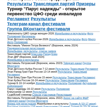
Результаты
Трансляция партий
Призеры
Турнир "Парус надежды" - открытое
первенство ЦФО среди инвалидов
Регламент
Результаты
Телеграм-канал фестиваля
Группа ВКонтакте фестиваля
Чемпионаты ЦФО среди женщин-2026
Жеребьевки и результаты
Фото
Положения
Материалы
Этап Детского кубка России-2026
Жеребьевки и результаты
Фото
Много
фото
Положение
Фестиваль "Имени Петра Великого" (Воронеж, июнь 2024)
Предварительная регистрация
Жеребьевки, результаты, списки заявок
Трансляция партий
Классика
Рапид
Блиц
Этап ДКР (Воронеж, май 2024)
Жеребьевки и результаты
Фестиваль Петровский (Воронеж, июнь 2023)
Telegram-канал
Группа
ВКонтакте
Этап Детского Кубка России 7-12 июня
Результаты
Трансляции
Регламент
Этап Рапид Гран-При России 13-14 июня
Результаты
Трансляции
Регламент
Этап Блиц Гран-При России 15 июня
Результаты
Трансляции
Регламент
Этап Кубка России 16-24 июня
Результаты
Трансляции
Регламент
Турнир Б 10-14 ноября
Жеребьевки и результаты
Положение
Актуальная
информация
Парус надежды 16-22 июня
Результаты
Положение
Блицтурнир 12 июня
Результаты
Судейский семинар
Список участников
Регистрация
Фестиваль Петровский (Воронеж, июнь 2022)
Анонс на сайте ФШР
Telegram-канал
Группа ВКонтакте
Форма для регистрации
Жеребьевки и результаты
Турнир A (10-17 июня)
Быстрые шахматы (18 июня)
Блицтурнир (19 июня)
Турнир B (20-26 июня)