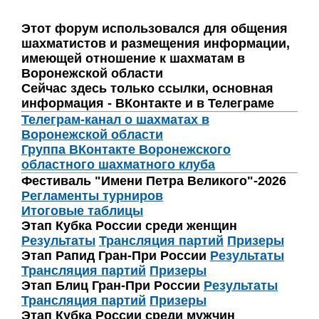
Этот форум использовался для общения
шахматистов и размещения информации,
имеющей отношение к шахматам в
Воронежской области
Сейчас здесь только ссылки, основная
информация - ВКонтакте и в Телеграме
Телеграм-канал о шахматах в
Воронежской области
Группа ВКонтакте Воронежского
областного шахматного клуба
Фестиваль "Имени Петра Великого"-2026
Регламенты турниров
Итоговые таблицы
Этап Кубка России среди женщин
Результаты
Трансляция партий
Призеры
Этап Рапид Гран-При России
Результаты
Трансляция партий
Призеры
Этап Блиц Гран-При России
Результаты
Трансляция партий
Призеры
Этап Кубка России среди мужчин