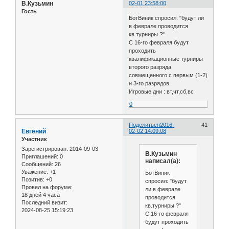
В.Кузьмин
02-01 23:58:00
Гость
БотВиник спросил: "будут ли
в феврале проводится
кв.турниры ?"
С 16-го февраля будут
проходить
квалификационные турниры
второго разряда
совмещенного с первым (1-2)
и 3-го разрядов.
Игровые дни : вт,чт,сб,вс
0
Поделиться
2016-
41
Евгений
02-02 14:09:08
Участник
Зарегистрирован
: 2014-09-03
В.Кузьмин
Приглашений:
0
написал(а):
Сообщений:
26
Уважение:
+1
БотВиник
Позитив:
+0
спросил: "будут
Провел на форуме:
ли в феврале
18 дней 4 часа
проводится
Последний визит:
кв.турниры ?"
2024-08-25 15:19:23
С 16-го февраля
будут проходить