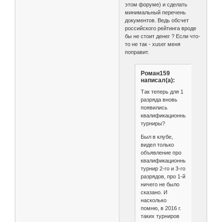
этом форуме) и сделать
минимальный перечень
документов. Ведь обсчет
российского рейтинга вроде
бы не стоит денег ? Если что-
то не так - xuser меня
поправит.
Роман159
написал(а):
Так теперь для 1
разряда вновь
появились
квалификационные
турниры?
Был в клубе,
видел только
объявление про
квалификационный
турнир 2-го и 3-го
разрядов, про 1-й
ничего не было
сказано. И
насколько
помню, в 2016 г.
таких турниров