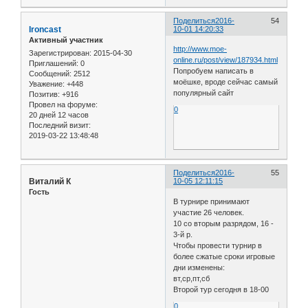
Поделиться
2016-
54
Ironcast
10-01 14:20:33
Активный участник
http://www.moe-
Зарегистрирован
: 2015-04-30
online.ru/post/view/187934.html
Приглашений:
0
Попробуем написать в
Сообщений:
2512
моёшке, вроде сейчас самый
Уважение:
+448
популярный сайт
Позитив:
+916
Провел на форуме:
0
20 дней 12 часов
Последний визит:
2019-03-22 13:48:48
Поделиться
2016-
55
Виталий К
10-05 12:11:15
Гость
В турнире принимают
участие 26 человек.
10 со вторым разрядом, 16 -
3-й р.
Чтобы провести турнир в
более сжатые сроки игровые
дни изменены:
вт,ср,пт,сб
Второй тур сегодня в 18-00
0