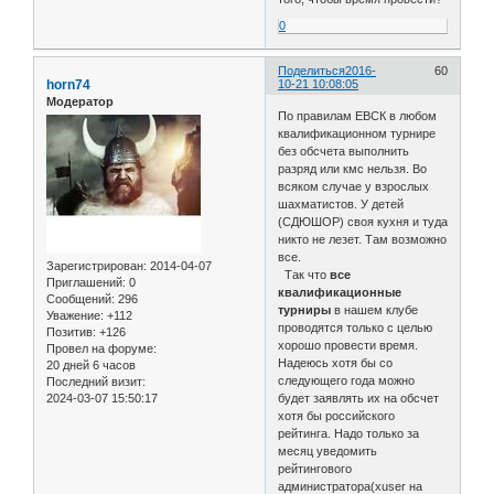
0
Поделиться
2016-
60
horn74
10-21 10:08:05
Модератор
По правилам ЕВСК в любом
квалификационном турнире
без обсчета выполнить
разряд или кмс нельзя. Во
всяком случае у взрослых
шахматистов. У детей
(СДЮШОР) своя кухня и туда
никто не лезет. Там возможно
все.
Зарегистрирован
: 2014-04-07
Так что
все
Приглашений:
0
квалификационные
Сообщений:
296
турниры
в нашем клубе
Уважение:
+112
проводятся только с целью
Позитив:
+126
хорошо провести время.
Провел на форуме:
Надеюсь хотя бы со
20 дней 6 часов
следующего года можно
Последний визит:
2024-03-07 15:50:17
будет заявлять их на обсчет
хотя бы российского
рейтинга. Надо только за
месяц уведомить
рейтингового
администратора(xuser на