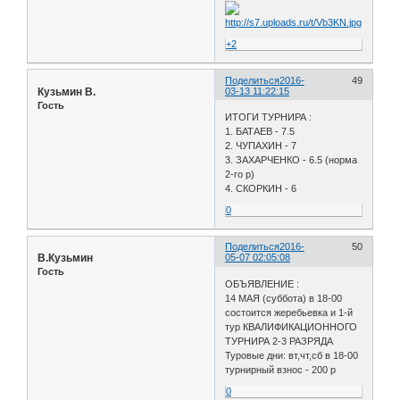
+2
Поделиться
2016-
49
Кузьмин В.
03-13 11:22:15
Гость
ИТОГИ ТУРНИРА :
1. БАТАЕВ - 7.5
2. ЧУПАХИН - 7
3. ЗАХАРЧЕНКО - 6.5 (норма
2-го р)
4. СКОРКИН - 6
0
Поделиться
2016-
50
В.Кузьмин
05-07 02:05:08
Гость
ОБЪЯВЛЕНИЕ :
14 МАЯ (суббота) в 18-00
состоится жеребьевка и 1-й
тур КВАЛИФИКАЦИОННОГО
ТУРНИРА 2-3 РАЗРЯДА
Туровые дни: вт,чт,сб в 18-00
турнирный взнос - 200 р
0