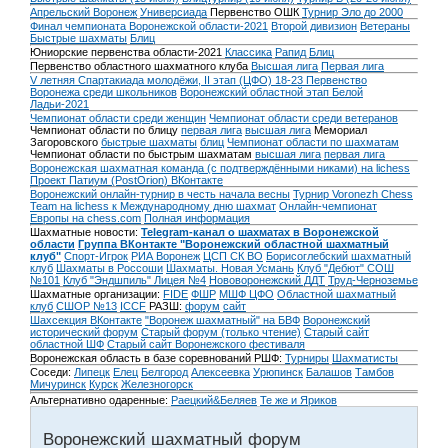
Апрельский Воронеж
Универсиада
Первенство ОШК
Турнир Эло до 2000
Финал чемпионата Воронежской области-2021
Второй дивизион
Ветераны
Быстрые шахматы
Блиц
Юниорские первенства области-2021
Классика
Рапид
Блиц
Первенство областного шахматного клуба
Высшая лига
Первая лига
V летняя Спартакиада молодёжи, II этап (ЦФО) 18-23
Первенство
Воронежа среди школьников
Воронежский областной этап Белой
Ладьи-2021
Чемпионат области среди женщин
Чемпионат области среди ветеранов
Чемпионат области по блицу
первая лига
высшая лига
Мемориал
Загоровского
быстрые шахматы
блиц
Чемпионат области по шахматам
Чемпионат области по быстрым шахматам
высшая лига
первая лига
Воронежская шахматная команда (с подтверждёнными никами) на lichess
Проект Патиум (PostOrion) ВКонтакте
Воронежский онлайн-турнир в честь начала весны
Турнир Voronezh Chess
Team на lichess к Международному дню шахмат
Онлайн-чемпионат
Европы на chess.com
Полная информация
Шахматные новости:
Telegram-канал о шахматах в Воронежской
области
Группа ВКонтакте "Воронежский областной шахматный
клуб"
Спорт-Игрок
РИА Воронеж
ЦСП СК ВО
Борисоглебский шахматный
клуб
Шахматы в Россоши
Шахматы. Новая Усмань
Клуб "Дебют" СОШ
№101
Клуб "Эндшпиль" Лицея №4
Нововоронежский ДДТ
Труд-Черноземье
Шахматные организации:
FIDE
ФШР
МШФ ЦФО
Областной шахматный
клуб
СШОР №13
ICCF
РАЗШ:
форум
сайт
Шахсекция ВКонтакте
"Воронеж шахматный" на БВФ
Воронежский
исторический форум
Cтарый форум (только чтение)
Старый сайт
областной ШФ
Старый сайт Воронежского фестиваля
Воронежская область в базе соревнований РШФ:
Турниры
Шахматисты
Соседи:
Липецк
Елец
Белгород
Алексеевка
Урюпинск
Балашов
Тамбов
Мичуринск
Курск
Железногорск
Альтернативно одаренные:
Раецкий&Беляев
Те же и Яриков
Воронежский шахматный форум