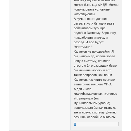
только у одного и то только
может быть код ФИДЕ. Можно
использовать условные
коффициенты.
А лучше всего для них
сыграть хотя бы один раз в
рейтинговом турнире,
подобно Зимнему Воронежу,
и заработать и коэф. и
разряд. И все будет
"легитимно."
Халимон не придирайся. Я
бы, например, использовал
новую систему, начиная
строго с 1-го разряда и было
бы меньше мороки и вот
таких вопросов, как ваши
Халимон, извините не знаю
вашего настоящего ФИО.
А для чисто
квалификационных турниров
2-3 разрядов (на
муниципальном уровне)
использовал бы как старую,
так и новую систему. Думаю
разницы особой не было бы.
0