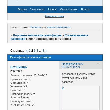
Форум
Участники
Поиск
Регистрация
Войти
Активные темы
Привет, Гость!
Войдите
или
зарегистрируйтесь
.
»
Воронежский шахматный форум
»
Соревнования в
Воронеже
»
Квалификационные турниры
Страница:
«
1
2
3
4
…
8
»
Квалификационные турниры
Поделиться
2016-
31
Бот Винник
01-15 21:05:20
Новичок
Хотелось бы узнать, когда
Зарегистрирован
: 2015-01-23
будут турниры 2 и 3
Приглашений:
0
разрядов.
Сообщений:
7
Уважение:
+3
0
Позитив:
+0
Провел на форуме:
9 часов 7 минут
Последний визит:
2021-03-27 12:03:25