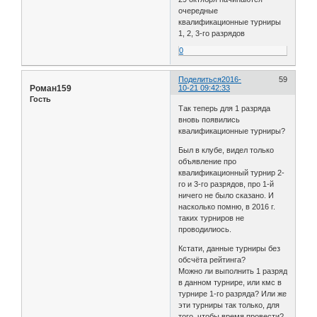
очередные
квалификационные турниры
1, 2, 3-го разрядов
0
Поделиться
2016-
59
Роман159
10-21 09:42:33
Гость
Так теперь для 1 разряда
вновь появились
квалификационные турниры?
Был в клубе, видел только
объявление про
квалификационный турнир 2-
го и 3-го разрядов, про 1-й
ничего не было сказано. И
насколько помню, в 2016 г.
таких турниров не
проводилиось.
Кстати, данные турниры без
обсчёта рейтинга?
Можно ли выполнить 1 разряд
в данном турнире, или кмс в
турнире 1-го разряда? Или же
эти турниры так только, для
того, чтобы время провести?