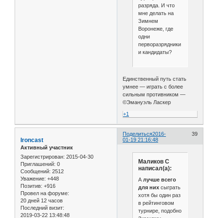
разряда. И что
мне делать на
Зимнем
Воронеже, где
одни
перворазрядники
и кандидаты?
Единственный путь стать
умнее — играть с более
сильным противником —
©Эмануэль Ласкер
+1
Поделиться
2016-
39
Ironcast
01-19 21:16:48
Активный участник
Зарегистрирован
: 2015-04-30
Маликов С
Приглашений:
0
написал(а):
Сообщений:
2512
Уважение:
+448
А
лучше всего
Позитив:
+916
для них
сыграть
Провел на форуме:
хотя бы один раз
20 дней 12 часов
в рейтинговом
Последний визит:
турнире, подобно
2019-03-22 13:48:48