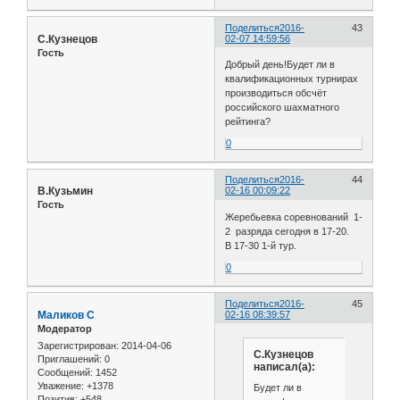
Поделиться
2016-
43
С.Кузнецов
02-07 14:59:56
Гость
Добрый день!Будет ли в
квалификационных турнирах
производиться обсчёт
российского шахматного
рейтинга?
0
Поделиться
2016-
44
В.Кузьмин
02-16 00:09:22
Гость
Жеребьевка соревнований 1-
2 разряда сегодня в 17-20.
В 17-30 1-й тур.
0
Поделиться
2016-
45
Маликов С
02-16 08:39:57
Модератор
Зарегистрирован
: 2014-04-06
С.Кузнецов
Приглашений:
0
написал(а):
Сообщений:
1452
Уважение:
+1378
Будет ли в
Позитив:
+548