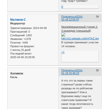
году, будут турниры?
0
Поделиться
2016-
34
Маликов С
01-18 12:02:47
Модератор
Квалификационный турнир 2-
Зарегистрирован
: 2014-04-06
3 разрядов (смешаный)
Приглашений:
0
Сообщений:
1452
Уважение:
+1378
В турнире принимает участие
Позитив:
+548
14 человек.
Провел на форуме:
1 месяц 15 дней
+1
Последний визит:
2025-04-06 19:29:05
Поделиться
2016-
35
Халимон
01-18 15:46:23
Гость
А что это за нормы такие
странные? разве сейчас
разряды не по рейтингам
присваивают? Или в
Воронеже живут еще по
советским правилам? И
какая тогда легитимность
таких разрядов?