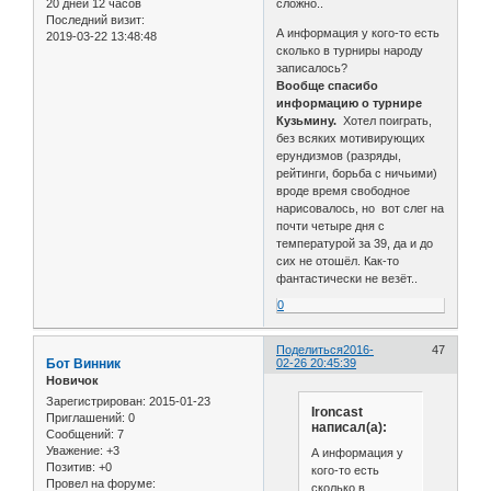
20 дней 12 часов
сложно..
Последний визит:
А информация у кого-то есть
2019-03-22 13:48:48
сколько в турниры народу
записалось?
Вообще спасибо
информацию о турнире
Кузьмину.
Хотел поиграть,
без всяких мотивирующих
ерундизмов (разряды,
рейтинги, борьба с ничьими)
вроде время свободное
нарисовалось, но вот слег на
почти четыре дня с
температурой за 39, да и до
сих не отошёл. Как-то
фантастически не везёт..
0
Поделиться
2016-
47
Бот Винник
02-26 20:45:39
Новичок
Зарегистрирован
: 2015-01-23
Ironcast
Приглашений:
0
написал(а):
Сообщений:
7
Уважение:
+3
А информация у
Позитив:
+0
кого-то есть
Провел на форуме:
сколько в