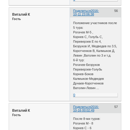
Поделиться
2016-
56
Виталий К
10-11 23:06:38
Гость
Положение участников после
5 тура:
Рогачев М-5 ,
Корнев С, Голубь С,
Переверзев Е по 4,
Безруков И, Медведев по 3.5,
Коротченков В, Калмыков Д,
Левин ,Ватолин по 3 и т.д.
6-й тур:
Рогачев-Безруков
Переверзев-Голубь
Корнев-Боков
Калмыков-Медведев
Дунаев-Коротченков
Ватолин-Левин ...
0
Поделиться
2016-
57
Виталий К
10-16 00:02:49
Гость
После 8-ми туров:
Рогачев М - 8
Корнев С - 6