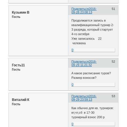
Поделиться
2016-
51
Кузьмин В
09-28 23:08:13
Гость
Продолжается запись в
квалификационный турнир 2-
3 разряда, который стартует
4-го октября
Уже записалось 22
человека
0
Поделиться
2016-
52
Гость11
09-29 11:21:32
Гость
А какое расписание туров?
Размер взносов?
0
Поделиться
2016-
53
Виталий К
09-29 23:59:13
Гость
Как обычно для кв. турниров:
вт,чт,сб в 17-30
турнирный взнос 200 р
0