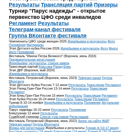
Результаты
Трансляция партий
Призеры
Турнир "Парус надежды" - открытое
первенство ЦФО среди инвалидов
Регламент
Результаты
Телеграм-канал фестиваля
Группа ВКонтакте фестиваля
Чемпионаты ЦФО среди женщин-2026
Жеребьевки и результаты
Фото
Положения
Материалы
Этап Детского кубка России-2026
Жеребьевки и результаты
Фото
Много
фото
Положение
Фестиваль "Имени Петра Великого" (Воронеж, июнь 2024)
Предварительная регистрация
Жеребьевки, результаты, списки заявок
Трансляция партий
Классика
Рапид
Блиц
Этап ДКР (Воронеж, май 2024)
Жеребьевки и результаты
Фестиваль Петровский (Воронеж, июнь 2023)
Telegram-канал
Группа
ВКонтакте
Этап Детского Кубка России 7-12 июня
Результаты
Трансляции
Регламент
Этап Рапид Гран-При России 13-14 июня
Результаты
Трансляции
Регламент
Этап Блиц Гран-При России 15 июня
Результаты
Трансляции
Регламент
Этап Кубка России 16-24 июня
Результаты
Трансляции
Регламент
Турнир Б 10-14 ноября
Жеребьевки и результаты
Положение
Актуальная
информация
Парус надежды 16-22 июня
Результаты
Положение
Блицтурнир 12 июня
Результаты
Судейский семинар
Список участников
Регистрация
Фестиваль Петровский (Воронеж, июнь 2022)
Анонс на сайте ФШР
Telegram-канал
Группа ВКонтакте
Форма для регистрации
Жеребьевки и результаты
Турнир A (10-17 июня)
Быстрые шахматы (18 июня)
Блицтурнир (19 июня)
Турнир B (20-26 июня)