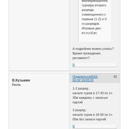
квалификационные
турниры второго
разряда
совмещенного с
первым (1-2) и 3-
го разрядов.
Игровые дни :
вт,чт,сб,вс
А подробнее можно узнать?
Время проведения,
регламент?
0
Поделиться
2016-
42
В.Кузьмин
02-02 16:03:22
Гость
1-2 разряд :
начало туров в 17-30 по 1ч
30м каждому с записью
партий
3 разряд :
начало туров в 18-00 по 1ч
05м без записи партий
0