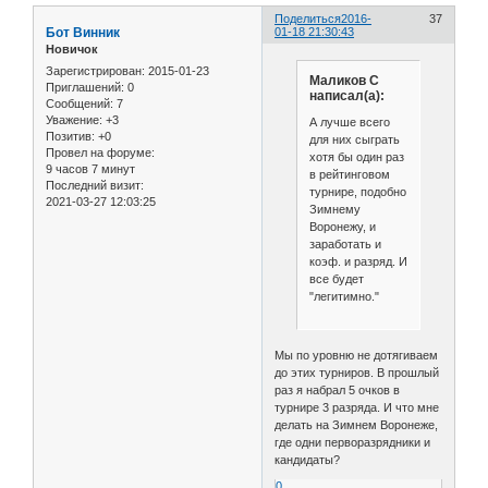
Поделиться
2016-
37
Бот Винник
01-18 21:30:43
Новичок
Зарегистрирован
: 2015-01-23
Маликов С
Приглашений:
0
написал(а):
Сообщений:
7
Уважение:
+3
А лучше всего
Позитив:
+0
для них сыграть
Провел на форуме:
хотя бы один раз
9 часов 7 минут
в рейтинговом
Последний визит:
турнире, подобно
2021-03-27 12:03:25
Зимнему
Воронежу, и
заработать и
коэф. и разряд. И
все будет
"легитимно."
Мы по уровню не дотягиваем
до этих турниров. В прошлый
раз я набрал 5 очков в
турнире 3 разряда. И что мне
делать на Зимнем Воронеже,
где одни перворазрядники и
кандидаты?
0