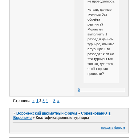
не проводилиось.
Кстати, данные
турниры без
обсчёта
рейтинга?
Можно ли
выполнить 1
разряд в данном
турнире, или кмс
в турнире 1-го
разряда? Или же
эти турниры так
только, для того,
чтобы время
провести?
0
Страница:
«
1
2
3
4
…
8
»
»
Воронежский шахматный форум
»
Соревнования в
Воронеже
»
Квалификационные турниры
создать форум