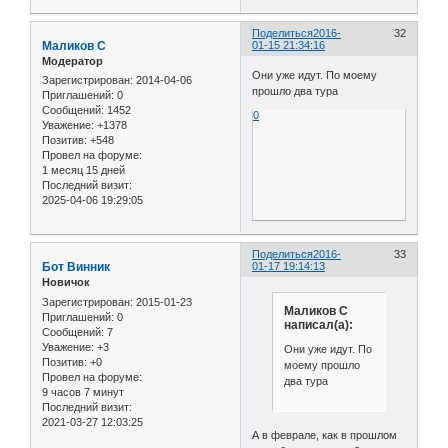
Поделиться
2016-
32
Маликов С
01-15 21:34:16
Модератор
Они уже идут. По моему
Зарегистрирован
: 2014-04-06
прошло два тура
Приглашений:
0
Сообщений:
1452
0
Уважение:
+1378
Позитив:
+548
Провел на форуме:
1 месяц 15 дней
Последний визит:
2025-04-06 19:29:05
Поделиться
2016-
33
Бот Винник
01-17 19:14:13
Новичок
Зарегистрирован
: 2015-01-23
Маликов С
Приглашений:
0
написал(а):
Сообщений:
7
Уважение:
+3
Они уже идут. По
Позитив:
+0
моему прошло
Провел на форуме:
два тура
9 часов 7 минут
Последний визит:
2021-03-27 12:03:25
А в феврале, как в прошлом