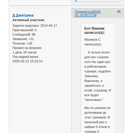
Поделиться
2016-
38
Д.Дмитриев
01-19 09:27:04
Активный участник
Зарегистрирован
: 2014-04-17
Бот Винник
Приглашений:
0
написал(а):
Сообщений:
98
Уважение:
+11
Маликов С
Позитив:
+18
написал(а):
Провел на форуме:
А лучше всего
1 день 18 часов
Последний визит:
для них сыграть
2025-02-21 15:23:14
хотя бы один раз
в рейтинговом
турнире, подобно
Зимнему
Воронежу, и
заработать и
коэф. и разряд. И
все будет
"легитимно."
Мы по уровню не
дотягиваем до
этих турниров. В
прошлый раз я
набрал 5 очков в
турнире 3