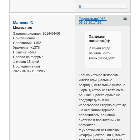
0
Поделиться
2016-
36
Маликов С
01-18 20:17:55
Модератор
Зарегистрирован
: 2014-04-06
Халимон
Приглашений:
0
написал(а):
Сообщений:
1452
Уважение:
+1378
И какая тогда
Позитив:
+548
легитимность
Провел на форуме:
таких разрядов?
1 месяц 15 дней
Последний визит:
2025-04-06 19:29:05
Только четыре человека
имеют официальные
разряды, остальные условно.
Нормы, которые стоят, были
раньше. Просто судью не
предупредили и он
использовал старую систему.
По окончании турнира
пересчитаем по новой
системе и посмотрим что
получится.
У участников нет никаких
коэффициентов ЭЛО, может