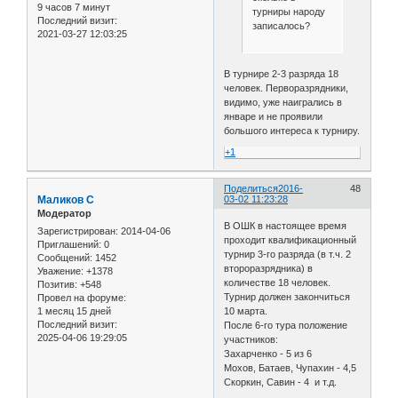
9 часов 7 минут
турниры народу
Последний визит:
записалось?
2021-03-27 12:03:25
В турнире 2-3 разряда 18
человек. Перворазрядники,
видимо, уже наигрались в
январе и не проявили
большого интереса к турниру.
+1
Поделиться
2016-
48
Маликов С
03-02 11:23:28
Модератор
В ОШК в настоящее время
Зарегистрирован
: 2014-04-06
проходит квалификационный
Приглашений:
0
турнир 3-го разряда (в т.ч. 2
Сообщений:
1452
второразрядника) в
Уважение:
+1378
количестве 18 человек.
Позитив:
+548
Турнир должен закончиться
Провел на форуме:
1 месяц 15 дней
10 марта.
Последний визит:
После 6-го тура положение
2025-04-06 19:29:05
участников:
Захарченко - 5 из 6
Мохов, Батаев, Чупахин - 4,5
Скоркин, Савин - 4 и т.д.