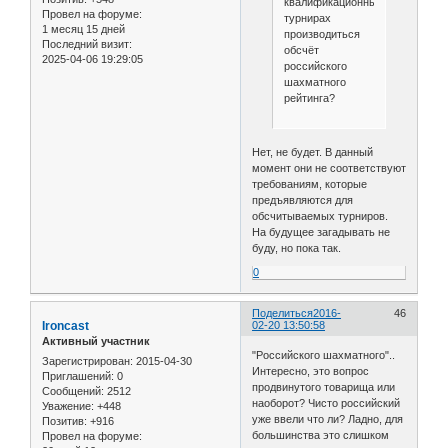
квалификационных
Провел на форуме:
турнирах
1 месяц 15 дней
производиться
Последний визит:
обсчёт
2025-04-06 19:29:05
российского
шахматного
рейтинга?
Нет, не будет. В данный
момент они не соответствуют
требованиям, которые
предъявляются для
обсчитываемых турниров.
На будущее загадывать не
буду, но пока так.
0
Поделиться
2016-
46
Ironcast
02-20 13:50:58
Активный участник
"Российского шахматного"..
Зарегистрирован
: 2015-04-30
Интересно, это вопрос
Приглашений:
0
продвинутого товарища или
Сообщений:
2512
наоборот? Чисто российский
Уважение:
+448
уже ввели что ли? Ладно, для
Позитив:
+916
большинства это слишком
Провел на форуме: