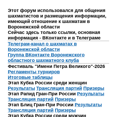
Этот форум использовался для общения
шахматистов и размещения информации,
имеющей отношение к шахматам в
Воронежской области
Сейчас здесь только ссылки, основная
информация - ВКонтакте и в Телеграме
Телеграм-канал о шахматах в
Воронежской области
Группа ВКонтакте Воронежского
областного шахматного клуба
Фестиваль "Имени Петра Великого"-2026
Регламенты турниров
Итоговые таблицы
Этап Кубка России среди женщин
Результаты
Трансляция партий
Призеры
Этап Рапид Гран-При России
Результаты
Трансляция партий
Призеры
Этап Блиц Гран-При России
Результаты
Трансляция партий
Призеры
Этап Кубка России среди мужчин