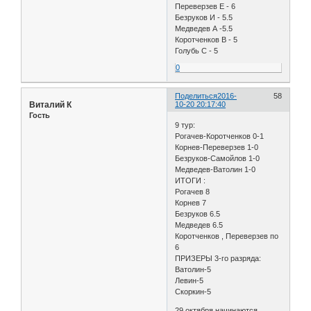
Переверзев Е - 6
Безруков И - 5.5
Медведев А -5.5
Коротченков В - 5
Голубь С - 5
0
Поделиться
2016-
58
Виталий К
10-20 20:17:40
Гость
9 тур:
Рогачев-Коротченков 0-1
Корнев-Переверзев 1-0
Безруков-Самойлов 1-0
Медведев-Ватолин 1-0
ИТОГИ :
Рогачев 8
Корнев 7
Безруков 6.5
Медведев 6.5
Коротченков , Переверзев по
6
ПРИЗЕРЫ 3-го разряда:
Ватолин-5
Левин-5
Скоркин-5
29 октября начинаются