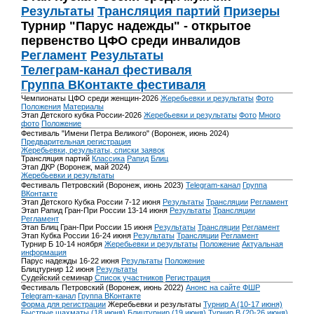
Результаты
Трансляция партий
Призеры
Турнир "Парус надежды" - открытое
первенство ЦФО среди инвалидов
Регламент
Результаты
Телеграм-канал фестиваля
Группа ВКонтакте фестиваля
Чемпионаты ЦФО среди женщин-2026
Жеребьевки и результаты
Фото
Положения
Материалы
Этап Детского кубка России-2026
Жеребьевки и результаты
Фото
Много
фото
Положение
Фестиваль "Имени Петра Великого" (Воронеж, июнь 2024)
Предварительная регистрация
Жеребьевки, результаты, списки заявок
Трансляция партий
Классика
Рапид
Блиц
Этап ДКР (Воронеж, май 2024)
Жеребьевки и результаты
Фестиваль Петровский (Воронеж, июнь 2023)
Telegram-канал
Группа
ВКонтакте
Этап Детского Кубка России 7-12 июня
Результаты
Трансляции
Регламент
Этап Рапид Гран-При России 13-14 июня
Результаты
Трансляции
Регламент
Этап Блиц Гран-При России 15 июня
Результаты
Трансляции
Регламент
Этап Кубка России 16-24 июня
Результаты
Трансляции
Регламент
Турнир Б 10-14 ноября
Жеребьевки и результаты
Положение
Актуальная
информация
Парус надежды 16-22 июня
Результаты
Положение
Блицтурнир 12 июня
Результаты
Судейский семинар
Список участников
Регистрация
Фестиваль Петровский (Воронеж, июнь 2022)
Анонс на сайте ФШР
Telegram-канал
Группа ВКонтакте
Форма для регистрации
Жеребьевки и результаты
Турнир A (10-17 июня)
Быстрые шахматы (18 июня)
Блицтурнир (19 июня)
Турнир B (20-26 июня)