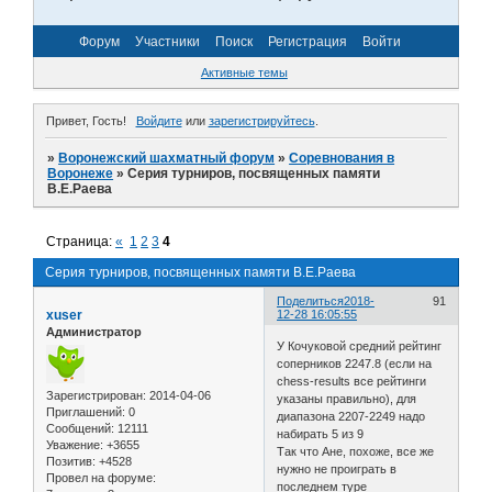
Форум
Участники
Поиск
Регистрация
Войти
Активные темы
Привет, Гость!
Войдите
или
зарегистрируйтесь
.
»
Воронежский шахматный форум
»
Соревнования в
Воронеже
»
Серия турниров, посвященных памяти
В.Е.Раева
Страница:
«
1
2
3
4
Серия турниров, посвященных памяти В.Е.Раева
Поделиться
2018-
91
xuser
12-28 16:05:55
Администратор
У Кочуковой средний рейтинг
соперников 2247.8 (если на
chess-results все рейтинги
Зарегистрирован
: 2014-04-06
указаны правильно), для
Приглашений:
0
диапазона 2207-2249 надо
Сообщений:
12111
набирать 5 из 9
Уважение:
+3655
Так что Ане, похоже, все же
Позитив:
+4528
нужно не проиграть в
Провел на форуме:
последнем туре