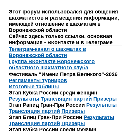
Этот форум использовался для общения
шахматистов и размещения информации,
имеющей отношение к шахматам в
Воронежской области
Сейчас здесь только ссылки, основная
информация - ВКонтакте и в Телеграме
Телеграм-канал о шахматах в
Воронежской области
Группа ВКонтакте Воронежского
областного шахматного клуба
Фестиваль "Имени Петра Великого"-2026
Регламенты турниров
Итоговые таблицы
Этап Кубка России среди женщин
Результаты
Трансляция партий
Призеры
Этап Рапид Гран-При России
Результаты
Трансляция партий
Призеры
Этап Блиц Гран-При России
Результаты
Трансляция партий
Призеры
Этап Кубка России среди мужчин