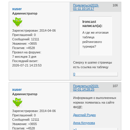
Поделиться
2019-
106
xuser
01-11 10:14:17
Администратор
Ironcast
написал(а):
Зарегистрирован
: 2014-04-06
А где же итоговая
Приглашений:
0
таблица
Сообщений:
12111
рейтингового
Уважение:
+3655
турнира?
Позитив:
+4528
Провел на форуме:
7 месяцев 3 дня
Последний визит:
Сверху в шапке страницы
2026-07-21 14:23:53
есть ссылка на таблицу
0
Поделиться
2019-
107
xuser
02-01 14:28:25
Администратор
Информация о выполненных
нормах появилась на сайте
ФИДЕ:
Зарегистрирован
: 2014-04-06
Дмитрий Родин
Приглашений:
0
Сообщений:
12111
Анна Кочукова
Уважение:
+3655
Позитив:
+4528
+1