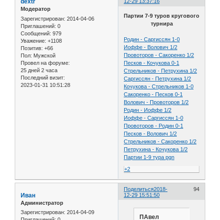
dextr
12-29 13:37:16
Модератор
Партии 7-9 туров кругового
Зарегистрирован
: 2014-04-06
турнира
Приглашений:
0
Сообщений:
979
Родин - Саргиссян 1-0
Уважение:
+1108
Иоффе - Волович 1/2
Позитив:
+66
Провоторов - Сакоренко 1/2
Пол:
Мужской
Провел на форуме:
Песков - Кочукова 0-1
25 дней 2 часа
Стрельников - Петрухина 1/2
Последний визит:
Саргиссян - Петрухина 1/2
2023-01-31 10:51:28
Кочукова - Стрельников 1-0
Сакоренко - Песков 0-1
Волович - Провоторов 1/2
Родин - Иоффе 1/2
Иоффе - Саргиссян 1-0
Провоторов - Родин 0-1
Песков - Волович 1/2
Стрельников - Сакоренко 1/2
Петрухина - Кочукова 1/2
Партии 1-9 тура pgn
+2
Поделиться
2018-
94
Иван
12-29 15:51:50
Администратор
Зарегистрирован
: 2014-04-09
ПАвел
Приглашений:
0