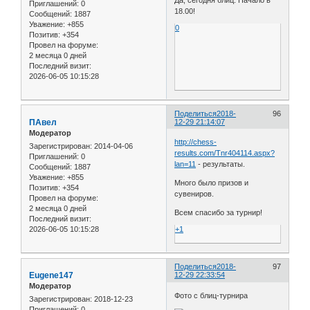
Да, сегодня блиц. Начало в
Приглашений:
0
18.00!
Сообщений:
1887
Уважение:
+855
0
Позитив:
+354
Провел на форуме:
2 месяца 0 дней
Последний визит:
2026-06-05 10:15:28
Поделиться
2018-
96
ПАвел
12-29 21:14:07
Модератор
http://chess-
Зарегистрирован
: 2014-04-06
results.com/Tnr404114.aspx?
Приглашений:
0
lan=11
- результаты.
Сообщений:
1887
Уважение:
+855
Много было призов и
Позитив:
+354
сувениров.
Провел на форуме:
2 месяца 0 дней
Всем спасибо за турнир!
Последний визит:
2026-06-05 10:15:28
+1
Поделиться
2018-
97
Eugene147
12-29 22:33:54
Модератор
Фото с блиц-турнира
Зарегистрирован
: 2018-12-23
Приглашений:
0