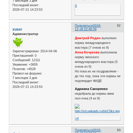
7 месяцев 3 дня
Последний визит:
0
2026-07-21 14:23:53
Поделиться
2018-
92
xuser
12-28 22:48:39
Администратор
Дмитрий Родин
выполнил
норму международного
мастера (7 очков из 9)
Зарегистрирован
: 2014-04-06
Анна Кочукова
выполнила
Приглашений:
0
норму женского
Сообщений:
12111
международного мастера (5
Уважение:
+3655
очков из 9)
Позитив:
+4528
Но пока их не поздравляем -
Провел на форуме:
до тех пор, пока эти нормы не
7 месяцев 3 дня
подтвердит ФИДЕ
Последний визит:
2026-07-21 14:23:53
Адриана Сакоренко
недобрала до нормы жмм
пол-очка (4 из 9)
+4
Поделиться
2018-
93