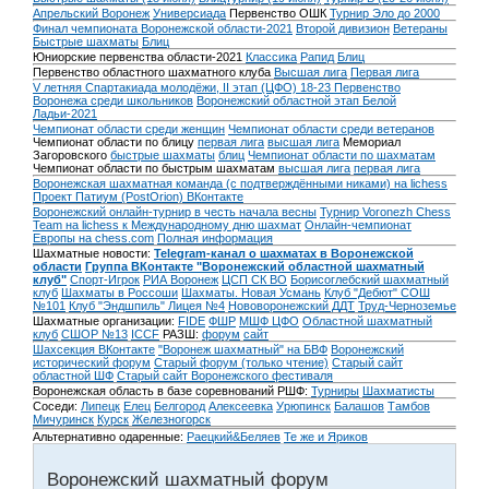
Апрельский Воронеж
Универсиада
Первенство ОШК
Турнир Эло до 2000
Финал чемпионата Воронежской области-2021
Второй дивизион
Ветераны
Быстрые шахматы
Блиц
Юниорские первенства области-2021
Классика
Рапид
Блиц
Первенство областного шахматного клуба
Высшая лига
Первая лига
V летняя Спартакиада молодёжи, II этап (ЦФО) 18-23
Первенство
Воронежа среди школьников
Воронежский областной этап Белой
Ладьи-2021
Чемпионат области среди женщин
Чемпионат области среди ветеранов
Чемпионат области по блицу
первая лига
высшая лига
Мемориал
Загоровского
быстрые шахматы
блиц
Чемпионат области по шахматам
Чемпионат области по быстрым шахматам
высшая лига
первая лига
Воронежская шахматная команда (с подтверждёнными никами) на lichess
Проект Патиум (PostOrion) ВКонтакте
Воронежский онлайн-турнир в честь начала весны
Турнир Voronezh Chess
Team на lichess к Международному дню шахмат
Онлайн-чемпионат
Европы на chess.com
Полная информация
Шахматные новости:
Telegram-канал о шахматах в Воронежской
области
Группа ВКонтакте "Воронежский областной шахматный
клуб"
Спорт-Игрок
РИА Воронеж
ЦСП СК ВО
Борисоглебский шахматный
клуб
Шахматы в Россоши
Шахматы. Новая Усмань
Клуб "Дебют" СОШ
№101
Клуб "Эндшпиль" Лицея №4
Нововоронежский ДДТ
Труд-Черноземье
Шахматные организации:
FIDE
ФШР
МШФ ЦФО
Областной шахматный
клуб
СШОР №13
ICCF
РАЗШ:
форум
сайт
Шахсекция ВКонтакте
"Воронеж шахматный" на БВФ
Воронежский
исторический форум
Cтарый форум (только чтение)
Старый сайт
областной ШФ
Старый сайт Воронежского фестиваля
Воронежская область в базе соревнований РШФ:
Турниры
Шахматисты
Соседи:
Липецк
Елец
Белгород
Алексеевка
Урюпинск
Балашов
Тамбов
Мичуринск
Курск
Железногорск
Альтернативно одаренные:
Раецкий&Беляев
Те же и Яриков
Воронежский шахматный форум