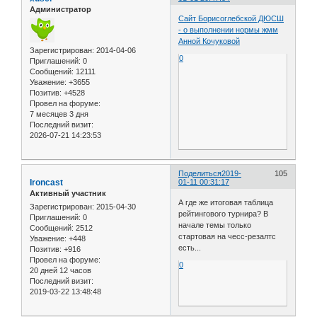
Администратор
Сайт Борисоглебской ДЮСШ
- о выполнении нормы жмм
Анной Кочуковой
Зарегистрирован
: 2014-04-06
0
Приглашений:
0
Сообщений:
12111
Уважение:
+3655
Позитив:
+4528
Провел на форуме:
7 месяцев 3 дня
Последний визит:
2026-07-21 14:23:53
Поделиться
2019-
105
Ironcast
01-11 00:31:17
Активный участник
А где же итоговая таблица
Зарегистрирован
: 2015-04-30
рейтингового турнира? В
Приглашений:
0
начале темы только
Сообщений:
2512
стартовая на чесс-резалтс
Уважение:
+448
есть...
Позитив:
+916
Провел на форуме:
0
20 дней 12 часов
Последний визит:
2019-03-22 13:48:48