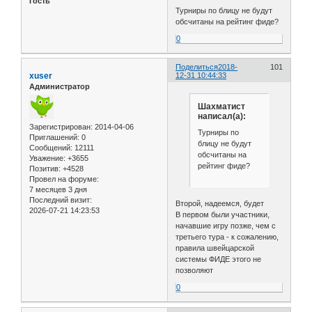
Гость
Турниры по блицу не будут
обсчитаны на рейтинг фиде?
0
Поделиться
2018-
101
xuser
12-31 10:44:33
Администратор
Шахматист
написал(а):
Зарегистрирован
: 2014-04-06
Турниры по
Приглашений:
0
блицу не будут
Сообщений:
12111
обсчитаны на
Уважение:
+3655
рейтинг фиде?
Позитив:
+4528
Провел на форуме:
7 месяцев 3 дня
Последний визит:
Второй, надеемся, будет
2026-07-21 14:23:53
В первом были участники,
начавшие игру позже, чем с
третьего тура - к сожалению,
правила швейцарской
системы ФИДЕ этого не
позволяют
0