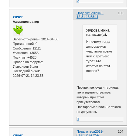
0
Поделиться
2018-
103
xuser
12-31 13:58:11
Администратор
Яурова Инна
написал(а):
Зарегистрирован
: 2014-04-06
И почему тогда
Приглашений:
0
допускались
Сообщений:
12111
участники позже
Уважение:
+3655
чем с третьего
Позитив:
+4528
тура? Кто
Провел на форуме:
ответит на этот
7 месяцев 3 дня
вопрос?
Последний визит:
2026-07-21 14:23:53
Промах как судьи турнира,
так и администратора,
который при этом
присутствовал
Постараемся больше такого
не допускать
0
Поделиться
2019-
104
xuser
01-01 20:47:54