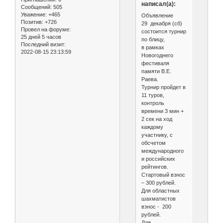
написал(а):
Сообщений:
505
Уважение:
+465
Объявление
Позитив:
+726
29 декабря (сб)
Провел на форуме:
состоится турнир
25 дней 5 часов
по блицу,
Последний визит:
в рамках
2022-08-15 23:13:59
Новогоднего
фестиваля
памяти В.Е.
Раева.
Турнир пройдет в
11 туров,
контроль
времени 3 мин +
2 сек на ход
каждому
участнику, с
обсчетом
международного
и российских
рейтингов.
Стартовый взнос
– 300 рублей.
Для областных
шахматистов
взнос - 200
рублей.
Для