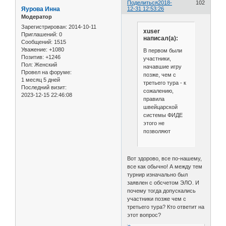
Поделиться
2018-
102
Яурова Инна
12-31 12:53:26
Модератор
Зарегистрирован
: 2014-10-11
xuser
Приглашений:
0
написал(а):
Сообщений:
1515
Уважение:
+1080
В первом были
Позитив:
+1246
участники,
Пол:
Женский
начавшие игру
Провел на форуме:
позже, чем с
1 месяц 5 дней
третьего тура - к
Последний визит:
сожалению,
2023-12-15 22:46:08
правила
швейцарской
системы ФИДЕ
этого не
позволяют
Вот здорово, все по-нашему,
все как обычно! А между тем
турнир изначально был
заявлен с обсчетом ЭЛО. И
почему тогда допускались
участники позже чем с
третьего тура? Кто ответит на
этот вопрос?