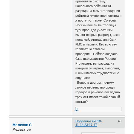
применять систему,
начального рейтинга от
разряда на момент введения
рейтинга лично мне понятна и
я поступил также. Со всей
России пошли бы таблицы
турниров, где участники
имеют вторые разряды, а кто
понаглей, отправляли бы и
КМС и первый. Кто всю эту
галиматью стал бы
проверять. Сейчас создана
база шахматистов России.
Кто играет, тот разряд, на
который он играет, выполнит,
и они никаких трудностей не
ощущают.
Вопрс в другом, почему
личное первенство среди
городов и районов последних
трёх лет имеет такой слабый
состав?
0
Поделиться
2018-
43
Маликов С
11-14 23:17:47
Модератор