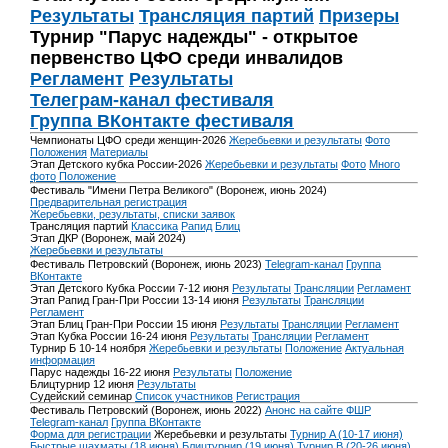
Результаты
Трансляция партий
Призеры
Турнир "Парус надежды" - открытое
первенство ЦФО среди инвалидов
Регламент
Результаты
Телеграм-канал фестиваля
Группа ВКонтакте фестиваля
Чемпионаты ЦФО среди женщин-2026
Жеребьевки и результаты
Фото
Положения
Материалы
Этап Детского кубка России-2026
Жеребьевки и результаты
Фото
Много
фото
Положение
Фестиваль "Имени Петра Великого" (Воронеж, июнь 2024)
Предварительная регистрация
Жеребьевки, результаты, списки заявок
Трансляция партий
Классика
Рапид
Блиц
Этап ДКР (Воронеж, май 2024)
Жеребьевки и результаты
Фестиваль Петровский (Воронеж, июнь 2023)
Telegram-канал
Группа
ВКонтакте
Этап Детского Кубка России 7-12 июня
Результаты
Трансляции
Регламент
Этап Рапид Гран-При России 13-14 июня
Результаты
Трансляции
Регламент
Этап Блиц Гран-При России 15 июня
Результаты
Трансляции
Регламент
Этап Кубка России 16-24 июня
Результаты
Трансляции
Регламент
Турнир Б 10-14 ноября
Жеребьевки и результаты
Положение
Актуальная
информация
Парус надежды 16-22 июня
Результаты
Положение
Блицтурнир 12 июня
Результаты
Судейский семинар
Список участников
Регистрация
Фестиваль Петровский (Воронеж, июнь 2022)
Анонс на сайте ФШР
Telegram-канал
Группа ВКонтакте
Форма для регистрации
Жеребьевки и результаты
Турнир A (10-17 июня)
Быстрые шахматы (18 июня)
Блицтурнир (19 июня)
Турнир B (20-26 июня)