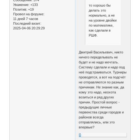
Уважение:
+133
то хорошо бы
Позитив:
+19
делать это
Провел на форуме:
нормально, а не
11 дней 7 часов
на уровне двойки
Последний визит:
по математике,
2025-04-06 20:29:29
как сделали в
РШФ.
Дмитрий Васильевич, никто
ничего переделывать не
будет и не надо мечтать.
Систему сделали и надо под
неё подстраиваться. Турниры
проводятся, а вот на подсчёт
не отправляются по разным
причинам. Не знание как, да
кому это надо, неохота
возиться и ряд других
причин. Простой вопрос -
предыдущие личные
первенства среди городов и
районов всегда
отправлялись, или это
впервые?
0