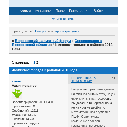
Форум
Участники
Поиск
Регистрация
Войти
Активные темы
Привет, Гость!
Войдите
или
зарегистрируйтесь
.
»
Воронежский шахматный форум
»
Соревнования в
Воронежской области
»
Чемпионат городов и районов 2018
года
Страница:
«
1
2
Чемпионат городов и районов 2018 года
Поделиться
2018-
31
xuser
11-14 00:08:42
Администратор
Безусловно, рейтинги далеко
не главное в шахматах, но уж
если считать их, то хорошо
Зарегистрирован
: 2014-04-06
бы делать это нормально, а
Приглашений:
0
не на уровне двойки по
Сообщений:
12111
математике, как сделали в
Уважение:
+3655
РШФ. Одно только
Позитив:
+4528
изменение способа
Провел на форуме:
назначения начального