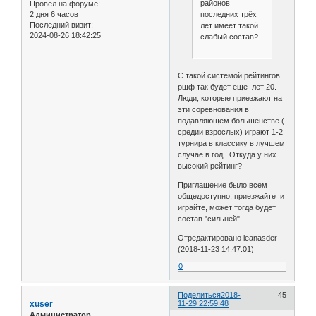
районов
Провел на форуме:
2 дня 6 часов
последних трёх
Последний визит:
лет имеет такой
2024-08-26 18:42:25
слабый состав?
С такой системой рейтингов
ршф так будет еще лет 20.
Люди, которые приезжают на
эти соревнования в
подавляющем большенстве (
средии взрослых) играют 1-2
турнира в классику в лучшем
случае в год. Откуда у них
высокий рейтинг?
Приглашение было всем
общедоступно, приезжайте и
играйте, может тогда будет
состав "сильней".
Отредактировано leanasder
(2018-11-23 14:47:01)
0
Поделиться
2018-
45
xuser
11-29 22:59:48
Администратор