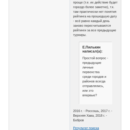
проще (т.е. их действие будет
гораздо более заметно), т.к.
там практически нет понятия
рейтинга на прошедшую дату
- всё равно каждый день
заново пересчитываются
рейтинги за все предыдущие
турниры.
Е.Пилькин
написал(а):
Простой вопрос -
предыдущие
личные
первенства
среди городов и
районов всегда
отправлялись,
или это
впервые?
2016 г. - Россошь, 2017 г. -
Верхняя Хава, 2018 г. -
Бобров
Результат поиска