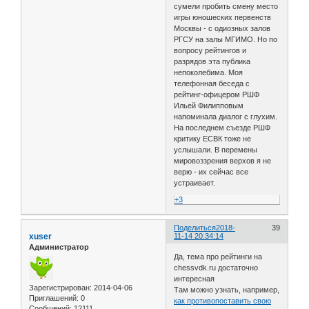
сумели пробить смену место
игры юношеских первенств
Москвы - с одиозных залов
РГСУ на залы МГИМО. Но по
вопросу рейтингов и
разрядов эта публика
непоколебима. Моя
телефонная беседа с
рейтинг-офицером РШФ
Ильей Филипповым
напоминала диалог с глухим.
На последнем съезде РШФ
критику ЕСВК тоже не
услышали. В перемены
мировоззрения верхов я не
верю - их сейчас все
устраивает.
+3
Поделиться
2018-
39
xuser
11-14 20:34:14
Администратор
Да, тема про рейтинги на
chessvdk.ru достаточно
интересная
Зарегистрирован
: 2014-04-06
Там можно узнать, например,
Приглашений:
0
как противопоставить свою
Сообщений:
12111