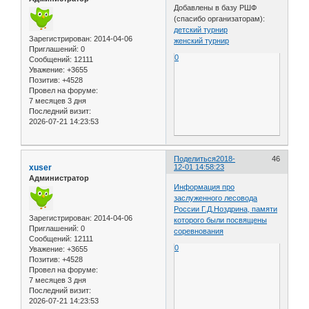
Добавлены в базу РШФ
(спасибо организаторам):
детский турнир
Зарегистрирован
: 2014-04-06
женский турнир
Приглашений:
0
0
Сообщений:
12111
Уважение:
+3655
Позитив:
+4528
Провел на форуме:
7 месяцев 3 дня
Последний визит:
2026-07-21 14:23:53
Поделиться
2018-
46
xuser
12-01 14:58:23
Администратор
Информация про
заслуженного лесовода
России Г.Д.Ноздрина, памяти
Зарегистрирован
: 2014-04-06
которого были посвящены
Приглашений:
0
соревнования
Сообщений:
12111
0
Уважение:
+3655
Позитив:
+4528
Провел на форуме:
7 месяцев 3 дня
Последний визит:
2026-07-21 14:23:53