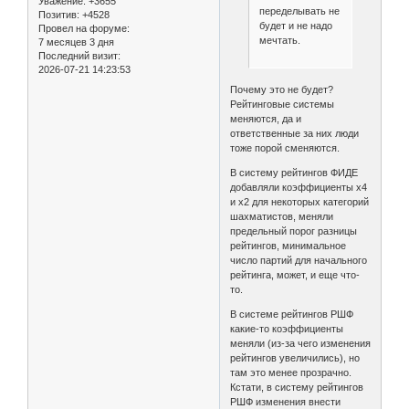
Уважение:
+3655
переделывать не
Позитив:
+4528
будет и не надо
Провел на форуме:
мечтать.
7 месяцев 3 дня
Последний визит:
2026-07-21 14:23:53
Почему это не будет?
Рейтинговые системы
меняются, да и
ответственные за них люди
тоже порой сменяются.
В систему рейтингов ФИДЕ
добавляли коэффициенты x4
и x2 для некоторых категорий
шахматистов, меняли
предельный порог разницы
рейтингов, минимальное
число партий для начального
рейтинга, может, и еще что-
то.
В системе рейтингов РШФ
какие-то коэффициенты
меняли (из-за чего изменения
рейтингов увеличились), но
там это менее прозрачно.
Кстати, в систему рейтингов
РШФ изменения внести