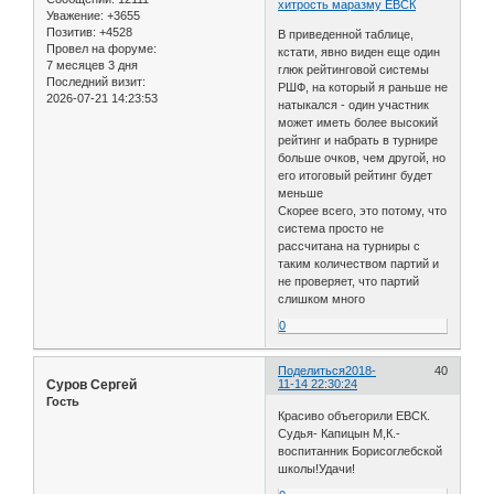
хитрость маразму ЕВСК
Уважение:
+3655
Позитив:
+4528
В приведенной таблице,
Провел на форуме:
кстати, явно виден еще один
7 месяцев 3 дня
глюк рейтинговой системы
Последний визит:
РШФ, на который я раньше не
2026-07-21 14:23:53
натыкался - один участник
может иметь более высокий
рейтинг и набрать в турнире
больше очков, чем другой, но
его итоговый рейтинг будет
меньше
Скорее всего, это потому, что
система просто не
рассчитана на турниры с
таким количеством партий и
не проверяет, что партий
слишком много
0
Поделиться
2018-
40
Суров Сергей
11-14 22:30:24
Гость
Красиво объегорили ЕВСК.
Судья- Капицын М,К.-
воспитанник Борисоглебской
школы!Удачи!