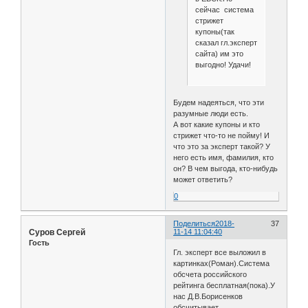
сейчас система
стрижет
купоны(так
сказал гл.эксперт
сайта) им это
выгодно! Удачи!
Будем надеяться, что эти
разумные люди есть.
А вот какие купоны и кто
стрижет что-то не пойму! И
что это за эксперт такой? У
него есть имя, фамилия, кто
он? В чем выгода, кто-нибудь
может ответить?
0
Поделиться
2018-
37
Суров Сергей
11-14 11:04:40
Гость
Гл. эксперт все выложил в
картинках(Роман).Система
обсчета российского
рейтинга бесплатная(пока).У
нас Д.В.Борисенков
обсчитывает