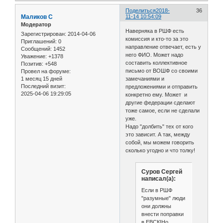
Поделиться
2018-
36
Маликов С
11-14 10:54:09
Модератор
Наверняка в РШФ есть
Зарегистрирован
: 2014-04-06
комиссия и кто-то за это
Приглашений:
0
направление отвечает, есть у
Сообщений:
1452
него ФИО. Может надо
Уважение:
+1378
составить коллективное
Позитив:
+548
письмо от ВОШФ со своими
Провел на форуме:
1 месяц 15 дней
замечаниями и
Последний визит:
предложениями и отправить
2025-04-06 19:29:05
конкретно ему. Может и
другие федерации сделают
тоже самое, если не сделали
уже.
Надо "долбить" тех от кого
это зависит. А так, между
собой, мы можем говорить
сколько угодно и что толку!
Суров Сергей
написал(а):
Если в РШФ
"разумные" люди
они должны
внести поправки
в ЕВСК!Но