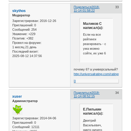
Поделиться
2018-
33
skythos
11-14 01:58:22
Модератор
Зарегистрирован
: 2016-12-26
Маликов С
Приглашений:
0
написал(а):
Сообщений:
254
Уважение:
+229
Если на все
Позитив:
+382
рейтинги
Провел на форуме:
реагировать - с
1 месяц 21 день
ума можно
Последний визит:
сойти, их уже 6
2025-08-12 14:37:56
почему 6? а универсальный?
http://universalrating.com/ratings.php
0
Поделиться
2018-
34
xuser
11-14 08:52:15
Администратор
Е.Пилькин
написал(а):
Зарегистрирован
: 2014-04-06
Дмитрий
Приглашений:
0
Васильевич,
Сообщений:
12111
никто ничего