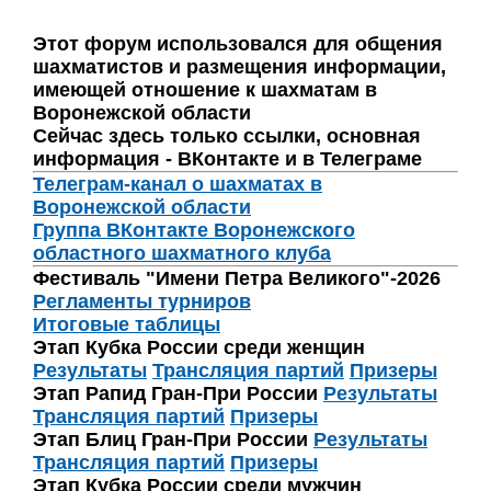
Этот форум использовался для общения
шахматистов и размещения информации,
имеющей отношение к шахматам в
Воронежской области
Сейчас здесь только ссылки, основная
информация - ВКонтакте и в Телеграме
Телеграм-канал о шахматах в
Воронежской области
Группа ВКонтакте Воронежского
областного шахматного клуба
Фестиваль "Имени Петра Великого"-2026
Регламенты турниров
Итоговые таблицы
Этап Кубка России среди женщин
Результаты
Трансляция партий
Призеры
Этап Рапид Гран-При России
Результаты
Трансляция партий
Призеры
Этап Блиц Гран-При России
Результаты
Трансляция партий
Призеры
Этап Кубка России среди мужчин