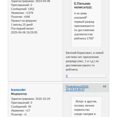
Зарегистрирован
: 2014-04-06
Е.Пилькин
Приглашений:
0
написал(а):
Сообщений:
1452
Уважение:
+1378
я не вижу
Позитив:
+548
указаний"
Провел на форуме:
первый разряд
1 месяц 15 дней
присваевается
Последний визит:
по достижению
2025-04-06 19:29:05
шахматистом
рейтинга 1700"
Евгений Борисович, в новой
системе нет присвоения
разряда (кмс, 1 и т.д.) по
достижении какого-то
рейтинга
0
Поделиться
2018-
44
leanasder
11-23 14:45:47
Модератор
Зарегистрирован
: 2016-10-24
Вопрс в другом,
Приглашений:
0
почему личное
Сообщений:
30
первенство
Уважение:
+17
среди городов и
Позитив:
+1