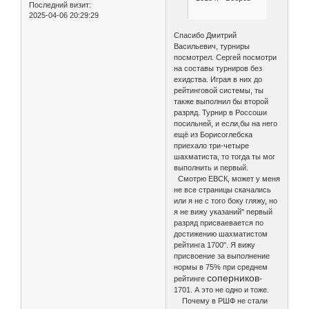
Последний визит:
2025-04-06 20:29:29
Спасибо Дмитрий
Васильевич, турниры
посмотрел. Сергей посмотри
на составы турниров без
ехидства. Играя в них до
рейтинговой системы, ты
также выполнил бы второй
разряд. Турнир в Россоши
посильней, и если,бы на него
ещё из Борисоглебска
приехало три-четыре
шахматиста, то тогда ты мог
выполнить и первый.
Смотрю ЕВСК, может у меня
не все страницы скачались
или я не с того боку гляжу, но
я не вижу указаний" первый
разряд присваевается по
достижению шахматистом
рейтинга 1700". Я вижу
присвоение за выполнение
нормы в 75% при среднем
соперников
рейтинге
-
1701. А это не одно и тоже.
Почему в РШФ не стали