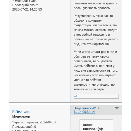
7 месяцев 3 дня
рейтинга могло бы устранить
Последний визит:
большую часть проблем
2026-07-21 14:23:53
Разумеется, можно как-то
обходить кривизну
существующей системы, так
же как можно, скажем, ходить
в неудобной одежде или
обуви - но нет смысла делать
вид, что это нормально.
Если игрок играет раз в год и
обыгрывает всех своих
соперников, то он должен
иметь рейтинг выше, чем у
них, вне зависимости от того,
несколько часто они играют.
Иначе это рейтинг
активности, чего угодно, но
только не силы игры.
+1
Поделиться
2018-
32
Е.Пилькин
11-14 00:34:14
Модератор
Зарегистрирован
: 2014-04-07
xuser
Приглашений:
0
написал(а):
Сообщений:
374