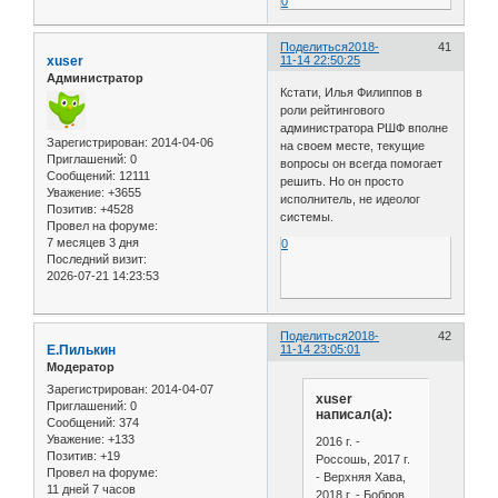
0
Поделиться
2018-
41
xuser
11-14 22:50:25
Администратор
Кстати, Илья Филиппов в
роли рейтингового
администратора РШФ вполне
Зарегистрирован
: 2014-04-06
на своем месте, текущие
Приглашений:
0
вопросы он всегда помогает
Сообщений:
12111
решить. Но он просто
Уважение:
+3655
исполнитель, не идеолог
Позитив:
+4528
системы.
Провел на форуме:
7 месяцев 3 дня
0
Последний визит:
2026-07-21 14:23:53
Поделиться
2018-
42
Е.Пилькин
11-14 23:05:01
Модератор
Зарегистрирован
: 2014-04-07
xuser
Приглашений:
0
написал(а):
Сообщений:
374
Уважение:
+133
2016 г. -
Позитив:
+19
Россошь, 2017 г.
Провел на форуме:
- Верхняя Хава,
11 дней 7 часов
2018 г. - Бобров