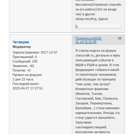
бесплатно(Огромное спасибо
за его работу)Это не везде
так( в других
областях)Итд..Удачи!
0
Поделиться
2018-
38
Четверик
11-14 11:11:28
Модератор
Я слегка подсел на форум
Зарегистрирован
: 2017-12-07
chessvdk.ru, детально и ярко
Приглашений:
0
описывающий события в
Сообщений:
105
МШФ и РШФ в целом. В этих
Уважение:
+81
федерациях собрался какой-
Позитив:
+0
то паноптикум чиновников,
Провел на форуме:
2 дня 22 часа
действующих по принципу
Последний визит:
"чем хуже, тем лучше".
2023-04-27 17:27:51
Конкретные фамилии
(Филатов, Ткачев,
Глуховскмй, Ким, Палихата,
Захаров, Переверткина,
Балгабаев...) стали именами
нарицательными. Иногда эту
стену удается прошибить.
Запугивая
санэпидемстанцией,
московские активисты