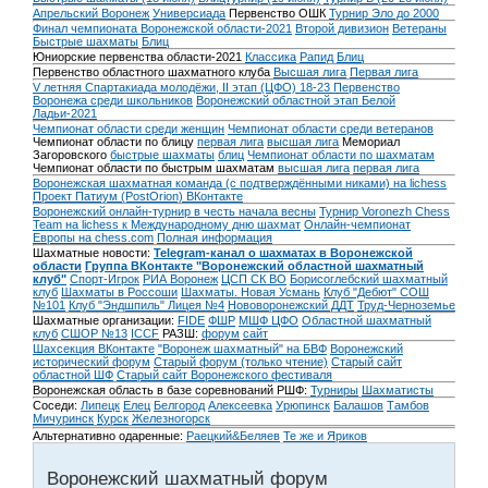
Апрельский Воронеж
Универсиада
Первенство ОШК
Турнир Эло до 2000
Финал чемпионата Воронежской области-2021
Второй дивизион
Ветераны
Быстрые шахматы
Блиц
Юниорские первенства области-2021
Классика
Рапид
Блиц
Первенство областного шахматного клуба
Высшая лига
Первая лига
V летняя Спартакиада молодёжи, II этап (ЦФО) 18-23
Первенство
Воронежа среди школьников
Воронежский областной этап Белой
Ладьи-2021
Чемпионат области среди женщин
Чемпионат области среди ветеранов
Чемпионат области по блицу
первая лига
высшая лига
Мемориал
Загоровского
быстрые шахматы
блиц
Чемпионат области по шахматам
Чемпионат области по быстрым шахматам
высшая лига
первая лига
Воронежская шахматная команда (с подтверждёнными никами) на lichess
Проект Патиум (PostOrion) ВКонтакте
Воронежский онлайн-турнир в честь начала весны
Турнир Voronezh Chess
Team на lichess к Международному дню шахмат
Онлайн-чемпионат
Европы на chess.com
Полная информация
Шахматные новости:
Telegram-канал о шахматах в Воронежской
области
Группа ВКонтакте "Воронежский областной шахматный
клуб"
Спорт-Игрок
РИА Воронеж
ЦСП СК ВО
Борисоглебский шахматный
клуб
Шахматы в Россоши
Шахматы. Новая Усмань
Клуб "Дебют" СОШ
№101
Клуб "Эндшпиль" Лицея №4
Нововоронежский ДДТ
Труд-Черноземье
Шахматные организации:
FIDE
ФШР
МШФ ЦФО
Областной шахматный
клуб
СШОР №13
ICCF
РАЗШ:
форум
сайт
Шахсекция ВКонтакте
"Воронеж шахматный" на БВФ
Воронежский
исторический форум
Cтарый форум (только чтение)
Старый сайт
областной ШФ
Старый сайт Воронежского фестиваля
Воронежская область в базе соревнований РШФ:
Турниры
Шахматисты
Соседи:
Липецк
Елец
Белгород
Алексеевка
Урюпинск
Балашов
Тамбов
Мичуринск
Курск
Железногорск
Альтернативно одаренные:
Раецкий&Беляев
Те же и Яриков
Воронежский шахматный форум