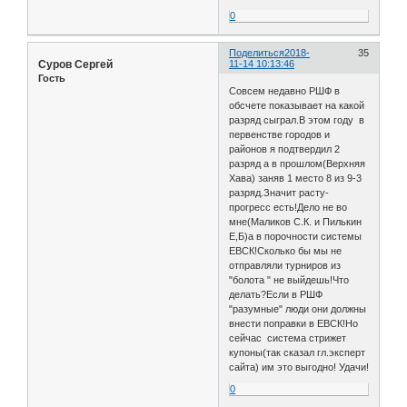
0
Поделиться
2018-
35
Суров Сергей
11-14 10:13:46
Гость
Совсем недавно РШФ в
обсчете показывает на какой
разряд сыграл.В этом году в
первенстве городов и
районов я подтвердил 2
разряд а в прошлом(Верхняя
Хава) заняв 1 место 8 из 9-3
разряд.Значит расту-
прогресс есть!Дело не во
мне(Маликов С.К. и Пилькин
Е,Б)а в порочности системы
ЕВСК!Сколько бы мы не
отправляли турниров из
"болота " не выйдешь!Что
делать?Если в РШФ
"разумные" люди они должны
внести поправки в ЕВСК!Но
сейчас система стрижет
купоны(так сказал гл.эксперт
сайта) им это выгодно! Удачи!
0