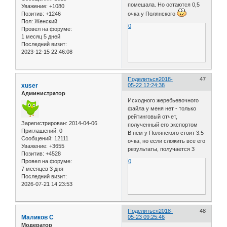
помешала. Но остаются 0,5
Уважение:
+1080
Позитив:
+1246
очка у Полянского
Пол:
Женский
0
Провел на форуме:
1 месяц 5 дней
Последний визит:
2023-12-15 22:46:08
Поделиться
2018-
47
xuser
05-22 12:24:38
Администратор
Исходного жеребьевочного
файла у меня нет - только
рейтинговый отчет,
Зарегистрирован
: 2014-04-06
полученный его экспортом
Приглашений:
0
В нем у Полянского стоит 3.5
Сообщений:
12111
очка, но если сложить все его
Уважение:
+3655
результаты, получается 3
Позитив:
+4528
Провел на форуме:
0
7 месяцев 3 дня
Последний визит:
2026-07-21 14:23:53
Поделиться
2018-
48
Маликов С
05-23 09:25:46
Модератор