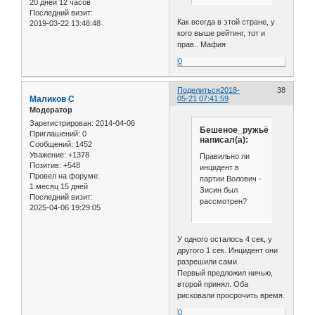
20 дней 12 часов
Последний визит:
Как всегда в этой стране, у
2019-03-22 13:48:48
кого выше рейтинг, тот и
прав.. Мафия
0
Поделиться
2018-
38
Маликов С
05-21 07:41:59
Модератор
Зарегистрирован
: 2014-04-06
Бешеное_ружьё
Приглашений:
0
написал(а):
Сообщений:
1452
Уважение:
+1378
Правильно ли
Позитив:
+548
инцидент в
Провел на форуме:
партии Волович -
1 месяц 15 дней
Зисин был
Последний визит:
рассмотрен?
2025-04-06 19:29:05
У одного осталось 4 сек, у
другого 1 сек. Инцидент они
разрешили сами.
Первый предложил ничью,
второй принял. Оба
рисковали просрочить время.
0