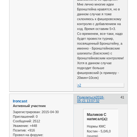
Мне лично многие идеи
Бронштейна нравятся, но в
данном случае я тоже
склоняюсь к фишеровскому
контролю с добавлением на
ход. Время оставим 5+3.
Со временем, все-таки, надо
будет провести турнир,
посвященный Бронштейну, а
именно - Бронштейновские
шахматы (Баскские) с
бронштейновским контролем!
Хотя в данном случае
подходит больше
фишеровский (к примеру -
20мин+10сек)
+2
Поделиться
2018-
41
Ironcast
05-21 13:07:32
Активный участник
Зарегистрирован
: 2015-04-30
Маликов С
Приглашений:
0
написал(а):
Сообщений:
2512
Уважение:
+448
Нормы КМС
Позитив:
+916
Костин - 5,0/6,0
Провел на форуме:
(подтв)