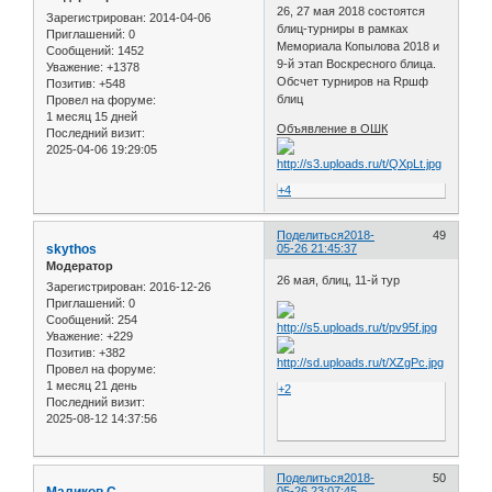
26, 27 мая 2018 состоятся
Зарегистрирован
: 2014-04-06
блиц-турниры в рамках
Приглашений:
0
Мемориала Копылова 2018 и
Сообщений:
1452
9-й этап Воскресного блица.
Уважение:
+1378
Обсчет турниров на Rршф
Позитив:
+548
блиц
Провел на форуме:
1 месяц 15 дней
Объявление в ОШК
Последний визит:
2025-04-06 19:29:05
+4
Поделиться
2018-
49
skythos
05-26 21:45:37
Модератор
26 мая, блиц, 11-й тур
Зарегистрирован
: 2016-12-26
Приглашений:
0
Сообщений:
254
Уважение:
+229
Позитив:
+382
Провел на форуме:
1 месяц 21 день
+2
Последний визит:
2025-08-12 14:37:56
Поделиться
2018-
50
05-26 23:07:45