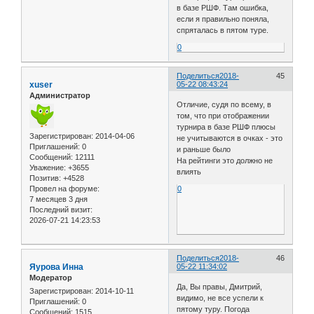
в базе РШФ. Там ошибка,
если я правильно поняла,
спряталась в пятом туре.
0
Поделиться
2018-
45
xuser
05-22 08:43:24
Администратор
Отличие, судя по всему, в
том, что при отображении
турнира в базе РШФ плюсы
Зарегистрирован
: 2014-04-06
не учитываются в очках - это
Приглашений:
0
и раньше было
Сообщений:
12111
На рейтинги это должно не
Уважение:
+3655
влиять
Позитив:
+4528
Провел на форуме:
0
7 месяцев 3 дня
Последний визит:
2026-07-21 14:23:53
Поделиться
2018-
46
Яурова Инна
05-22 11:34:02
Модератор
Да, Вы правы, Дмитрий,
Зарегистрирован
: 2014-10-11
видимо, не все успели к
Приглашений:
0
пятому туру. Погода
Сообщений:
1515