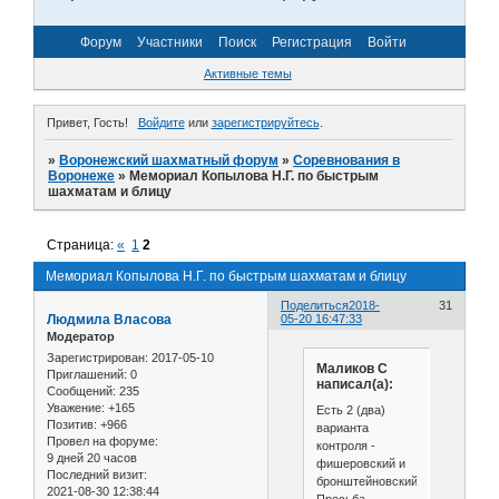
Форум
Участники
Поиск
Регистрация
Войти
Активные темы
Привет, Гость!
Войдите
или
зарегистрируйтесь
.
»
Воронежский шахматный форум
»
Соревнования в
Воронеже
»
Мемориал Копылова Н.Г. по быстрым
шахматам и блицу
Страница:
«
1
2
Мемориал Копылова Н.Г. по быстрым шахматам и блицу
Поделиться
2018-
31
Людмила Власова
05-20 16:47:33
Модератор
Зарегистрирован
: 2017-05-10
Маликов С
Приглашений:
0
написал(а):
Сообщений:
235
Уважение:
+165
Есть 2 (два)
Позитив:
+966
варианта
Провел на форуме:
контроля -
9 дней 20 часов
фишеровский и
Последний визит:
бронштейновский.
2021-08-30 12:38:44