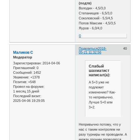
(подтв)
Володин - 4,5/3,0
Степанищев - 6,5/3,0
Соколовский - 5,5/4,5
Попов Максим - 4,5/3,5
Яуров - 6,0/4,0
0
Поделиться
2018-
40
Маликов С
05-21 11:32:56
Модератор
Зарегистрирован
: 2014-04-06
Слабый
Приглашений:
0
шахматист
Сообщений:
1452
написал(а):
Уважение:
+1378
Позитив:
+548
А 5+3 уже не
Провел на форуме:
подлежит
1 месяц 15 дней
изменению? Как-
Последний визит:
то непривычно.
2025-04-06 19:29:05
Лучше 5+0 или
3+2.
Непривычно потому, что у
нас с таким контролем ни
разу турниры не проводили. А
между прочим проводятся