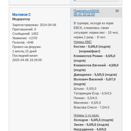
Поделиться
2018-
39
Маликов С
05-21 10:11:03
Модератор
В турнире, исходя из норм
Зарегистрирован
: 2014-04-06
ЕВСК, сложилась такая
Приглашений:
0
ситуация: норма кмс - 10 чел,
Сообщений:
1452
норма 1 разр. - 8 чел.
Уважение:
+1378
Нормы КМС
Позитив:
+548
Костин - 5,0/6,0 (подтв)
Провел на форуме:
1 месяц 15 дней
(норма/факт)
Последний визит:
Климентов Роман - 4,5/5,0
2025-04-06 19:29:05
(подтв)
Климентов Евгений - 4,5/8,0
(подтв)
Давиденко - 5,5/5,5 (подтв)
Волович Василий - 5,0/7,0
(подтв)
Штыка - 5,5/5,0
Татаринцев Егор - 6,5/4,5
Пенкин - 5,5/4,5
Михненко - 6,5/5,5
Власова Олеся - 7,0/4,0
Нормы 1-го разр.
Холодов - 5,0/5,5 (подтв)
Зисин - 5,0/5,5 (подтв)
Насрудинов - 4,0/4,0