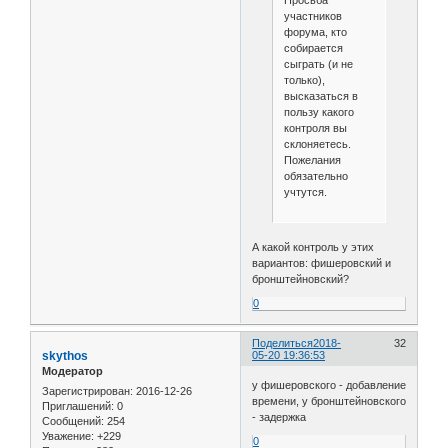
Просьба
участников
форума, кто
собирается
сыграть (и не
только),
высказаться в
пользу какого
контроля вы
склоняетесь.
Пожелания
обязательно
учтутся.
А какой контроль у этих
вариантов: фишеровский и
бронштейновский?
0
Поделиться
2018-
32
skythos
05-20 19:36:53
Модератор
у фишеровского - добавление
Зарегистрирован
: 2016-12-26
времени, у бронштейновского
Приглашений:
0
- задержка
Сообщений:
254
Уважение:
+229
0