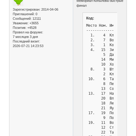
Мемориал Копылова быстрые
финал
Зарегистрирован
: 2014-04-06
Приглашений:
0
Код:
Сообщений:
12111
Уважение:
+3655
Место Ном. Имя         
Позитив:
+4528
-----------------------
Провел на форуме:
  1.    4  Климентов Ев
7 месяцев 3 дня
  2.    7  Волович Васи
Последний визит:
  3.    1  Костин Алекс
2026-07-21 14:23:53
  4.   15  Зисин Олег  
        5  Давиденко Ев
       14  Михненко Але
       10  Холодов Влад
  8.    3  Штыка Сергей
        2  Климентов Ро
 10.    6  Татаринцев Е
        8  Пенкин Витал
       13  Соколовский 
 13.   17  Насрудинов Н
       20  Власова Олес
       18  Леун Виктор 
       21  Яуров Егор  
 17.   19  Попов Максим
        9  Полянский Ви
 19.   11  Володин Конс
       12  Степанищев Г
       22  Татаринцев М