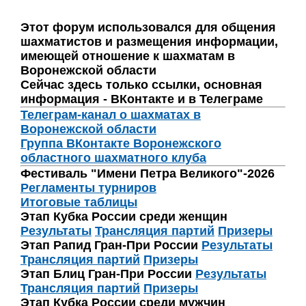
Этот форум использовался для общения
шахматистов и размещения информации,
имеющей отношение к шахматам в
Воронежской области
Сейчас здесь только ссылки, основная
информация - ВКонтакте и в Телеграме
Телеграм-канал о шахматах в
Воронежской области
Группа ВКонтакте Воронежского
областного шахматного клуба
Фестиваль "Имени Петра Великого"-2026
Регламенты турниров
Итоговые таблицы
Этап Кубка России среди женщин
Результаты
Трансляция партий
Призеры
Этап Рапид Гран-При России
Результаты
Трансляция партий
Призеры
Этап Блиц Гран-При России
Результаты
Трансляция партий
Призеры
Этап Кубка России среди мужчин