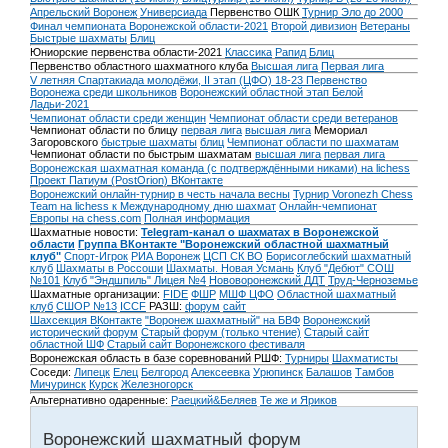
Апрельский Воронеж
Универсиада
Первенство ОШК
Турнир Эло до 2000
Финал чемпионата Воронежской области-2021
Второй дивизион
Ветераны
Быстрые шахматы
Блиц
Юниорские первенства области-2021
Классика
Рапид
Блиц
Первенство областного шахматного клуба
Высшая лига
Первая лига
V летняя Спартакиада молодёжи, II этап (ЦФО) 18-23
Первенство
Воронежа среди школьников
Воронежский областной этап Белой
Ладьи-2021
Чемпионат области среди женщин
Чемпионат области среди ветеранов
Чемпионат области по блицу
первая лига
высшая лига
Мемориал
Загоровского
быстрые шахматы
блиц
Чемпионат области по шахматам
Чемпионат области по быстрым шахматам
высшая лига
первая лига
Воронежская шахматная команда (с подтверждёнными никами) на lichess
Проект Патиум (PostOrion) ВКонтакте
Воронежский онлайн-турнир в честь начала весны
Турнир Voronezh Chess
Team на lichess к Международному дню шахмат
Онлайн-чемпионат
Европы на chess.com
Полная информация
Шахматные новости:
Telegram-канал о шахматах в Воронежской
области
Группа ВКонтакте "Воронежский областной шахматный
клуб"
Спорт-Игрок
РИА Воронеж
ЦСП СК ВО
Борисоглебский шахматный
клуб
Шахматы в Россоши
Шахматы. Новая Усмань
Клуб "Дебют" СОШ
№101
Клуб "Эндшпиль" Лицея №4
Нововоронежский ДДТ
Труд-Черноземье
Шахматные организации:
FIDE
ФШР
МШФ ЦФО
Областной шахматный
клуб
СШОР №13
ICCF
РАЗШ:
форум
сайт
Шахсекция ВКонтакте
"Воронеж шахматный" на БВФ
Воронежский
исторический форум
Cтарый форум (только чтение)
Старый сайт
областной ШФ
Старый сайт Воронежского фестиваля
Воронежская область в базе соревнований РШФ:
Турниры
Шахматисты
Соседи:
Липецк
Елец
Белгород
Алексеевка
Урюпинск
Балашов
Тамбов
Мичуринск
Курск
Железногорск
Альтернативно одаренные:
Раецкий&Беляев
Те же и Яриков
Воронежский шахматный форум