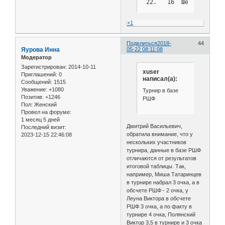
+1
Поделиться
2018-
44
Яурова Инна
05-22 08:11:08
Модератор
Зарегистрирован
: 2014-10-11
xuser
Приглашений:
0
написал(а):
Сообщений:
1515
Уважение:
+1080
Турнир в базе
Позитив:
+1246
РШФ
Пол:
Женский
Провел на форуме:
1 месяц 5 дней
Дмитрий Васильевич,
Последний визит:
обратила внимание, что у
2023-12-15 22:46:08
нескольких участников
турнира, данные в базе РШФ
отличаются от результатов
итоговой таблицы. Так,
например, Миша Татаринцев
в турнире набрал 3 очка, а в
обсчете РШФ - 2 очка, у
Леуна Виктора в обсчете
РШФ 3 очка, а по факту в
турнире 4 очка, Полянский
Виктор 3,5 в турнире и 3 очка