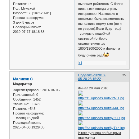
высоким рейтингом.С более
Позитив:
+4
Пол:
Мужской
сильными всегда играть
Возраст:
56
[1970-01-01]
интереснее. Насколько я
Провел на форуме:
понимаю, была возможность
3 дня 5 часов
выполнить норму кмс (но я
Последний визит:
не уверен).Если будут ещё
2019-07-17 18:18:38
турниры с подобной
системой (отбор с
ограничением до
1800/1900/2000 и финал, я
буду очень рад
+1
Поделиться
2018-
35
Маликов С
05-20 23:15:22
Модератор
Финал 20 мая 2018
Зарегистрирован
: 2014-04-06
Приглашений:
0
Сообщений:
1452
Уважение:
+1378
Позитив:
+548
Провел на форуме:
1 месяц 15 дней
Последний визит:
2025-04-06 19:29:05
Итоги турнира по быстрым
шахматам