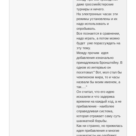
даже гроссмейстерские
турниры и ничего.
На электронных часах эти
режимы установлены и их
надо использовать и
опробывать.
Все познается в сравнении,
надо играть, а потом можно
будет уже порассуждать на
эту тему.
Между прочим идея
добавления изначально
принадлежала Бронштейну. В
одном из интервью он
посетовал:" Вот, мол стал бы
чемпионом мира, то и часы
назвали бы моим именем, а
так....."
Он считал, что его идею
исказили и что задержка
времени на каждый ход, а не
прибавление - наиболее
справедливая система,
которая отражает саму суть
шахматной борьбы.
Как ни странно, но прижилась
идея прибавления и многие
шахматисты ее одобряют.