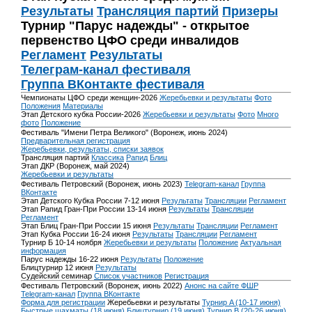
Результаты
Трансляция партий
Призеры
Турнир "Парус надежды" - открытое
первенство ЦФО среди инвалидов
Регламент
Результаты
Телеграм-канал фестиваля
Группа ВКонтакте фестиваля
Чемпионаты ЦФО среди женщин-2026
Жеребьевки и результаты
Фото
Положения
Материалы
Этап Детского кубка России-2026
Жеребьевки и результаты
Фото
Много
фото
Положение
Фестиваль "Имени Петра Великого" (Воронеж, июнь 2024)
Предварительная регистрация
Жеребьевки, результаты, списки заявок
Трансляция партий
Классика
Рапид
Блиц
Этап ДКР (Воронеж, май 2024)
Жеребьевки и результаты
Фестиваль Петровский (Воронеж, июнь 2023)
Telegram-канал
Группа
ВКонтакте
Этап Детского Кубка России 7-12 июня
Результаты
Трансляции
Регламент
Этап Рапид Гран-При России 13-14 июня
Результаты
Трансляции
Регламент
Этап Блиц Гран-При России 15 июня
Результаты
Трансляции
Регламент
Этап Кубка России 16-24 июня
Результаты
Трансляции
Регламент
Турнир Б 10-14 ноября
Жеребьевки и результаты
Положение
Актуальная
информация
Парус надежды 16-22 июня
Результаты
Положение
Блицтурнир 12 июня
Результаты
Судейский семинар
Список участников
Регистрация
Фестиваль Петровский (Воронеж, июнь 2022)
Анонс на сайте ФШР
Telegram-канал
Группа ВКонтакте
Форма для регистрации
Жеребьевки и результаты
Турнир A (10-17 июня)
Быстрые шахматы (18 июня)
Блицтурнир (19 июня)
Турнир B (20-26 июня)