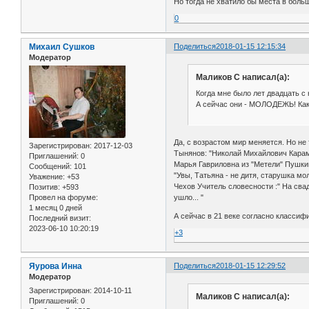
Но тогда не хватило бы места в боль
0
Михаил Сушков
Поделиться
2018-01-15 12:15:34
Модератор
Маликов С написал(а):
Когда мне было лет двадцать с
А сейчас они - МОЛОДЕЖЬ! Как
Да, с возрастом мир меняется. Но не 
Зарегистрирован
: 2017-12-03
Тынянов: "Николай Михайлович Карам
Приглашений:
0
Марья Гавриловна из "Метели" Пушкин
Сообщений:
101
"Увы, Татьяна - не дитя, старушка мо
Уважение:
+53
Чехов Учитель словесности :" На сва
Позитив:
+593
ушло... "
Провел на форуме:
1 месяц 0 дней
А сейчас в 21 веке согласно классифи
Последний визит:
2023-06-10 10:20:19
+3
Яурова Инна
Поделиться
2018-01-15 12:29:52
Модератор
Зарегистрирован
: 2014-10-11
Маликов С написал(а):
Приглашений:
0