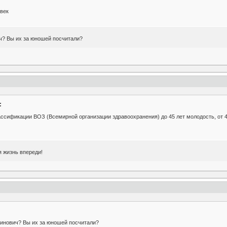
овек
ич? Вы их за юношей посчитали?
:
ассификации ВОЗ (Всемирной организации здравоохранения) до 45 лет молодость, от 45 д
я жизнь впереди!
тинович? Вы их за юношей посчитали?