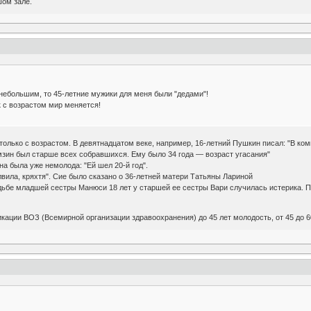
шом зале.
 небольшим, то 45-летние мужики для меня были "дедами"!
 с возрастом мир меняется!
только с возрастом. В девятнадцатом веке, например, 16-летний Пушкин писал: "В ком
зин был старше всех собравшихся. Ему было 34 года — возраст угасания"
а была уже немолода: "Ей шел 20-й год".
лвила, кряхтя". Сие было сказано о 36-летней матери Татьяны Лариной
дьбе младшей сестры Манюси 18 лет у старшей ее сестры Вари случилась истерика. По
кации ВОЗ (Всемирной организации здравоохранения) до 45 лет молодость, от 45 до 60 -