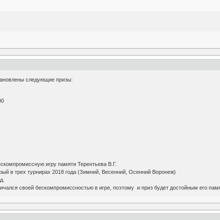
тановлены следующие призы:
00
ескомпромиссную игру памяти Терентьева В.Г.
орый в трех турнирах 2018 года (Зимний, Весенний, Осенний Воронеж)
д.
личался своей бескомпромиссностью в игре, поэтому и приз будет достойным его пам