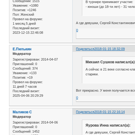
Сообщений:
1515
В турнире принимают участие:
Уважение:
+1080
- юноши (до 18-ти лет) - 31 чел
Позитив:
+1246
Пол:
Женский
Провел на форуме:
А где девушки, Сергей Константинов
1 месяц 5 дней
Последний визит:
0
2023-12-15 22:46:08
Е.Пилькин
Поделиться
2018-01-15 18:32:09
Модератор
Зарегистрирован
: 2014-04-07
Михаил Сушков написал(а)
Приглашений:
0
Сообщений:
374
А сейчас в 21 веке согласно кл
Уважение:
+133
старики.
Позитив:
+19
Провел на форуме:
11 дней 7 часов
Вот прекрасно. У меня получается вс
Последний визит:
2025-04-06 20:29:29
0
Маликов С
Поделиться
2018-01-15 22:16:14
Модератор
Зарегистрирован
: 2014-04-06
Яурова Инна написал(а):
Приглашений:
0
Сообщений:
1452
А где девушки, Сергей Констан