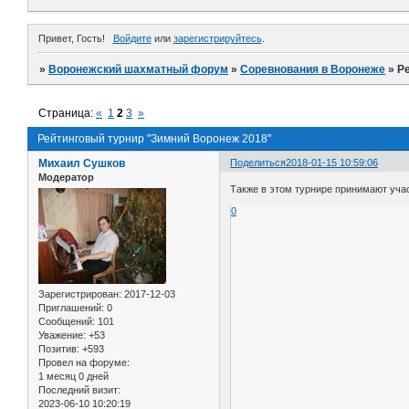
Привет, Гость!
Войдите
или
зарегистрируйтесь
.
»
Воронежский шахматный форум
»
Соревнования в Воронеже
»
Р
Страница:
«
1
2
3
»
Рейтинговый турнир "Зимний Воронеж 2018"
Михаил Сушков
Поделиться
2018-01-15 10:59:06
Модератор
Также в этом турнире принимают участ
0
Зарегистрирован
: 2017-12-03
Приглашений:
0
Сообщений:
101
Уважение:
+53
Позитив:
+593
Провел на форуме:
1 месяц 0 дней
Последний визит:
2023-06-10 10:20:19