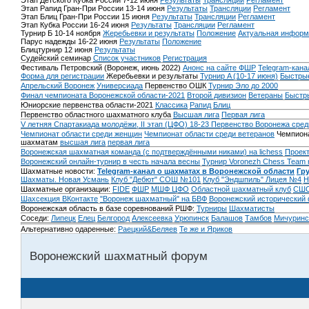
Этап Детского Кубка России 7-12 июня
Результаты
Трансляции
Регламент
Этап Рапид Гран-При России 13-14 июня
Результаты
Трансляции
Регламент
Этап Блиц Гран-При России 15 июня
Результаты
Трансляции
Регламент
Этап Кубка России 16-24 июня
Результаты
Трансляции
Регламент
Турнир Б 10-14 ноября
Жеребьевки и результаты
Положение
Актуальная информ
Парус надежды 16-22 июня
Результаты
Положение
Блицтурнир 12 июня
Результаты
Судейский семинар
Список участников
Регистрация
Фестиваль Петровский (Воронеж, июнь 2022)
Анонс на сайте ФШР
Telegram-кана
Форма для регистрации
Жеребьевки и результаты
Турнир A (10-17 июня)
Быстрые
Апрельский Воронеж
Универсиада
Первенство ОШК
Турнир Эло до 2000
Финал чемпионата Воронежской области-2021
Второй дивизион
Ветераны
Быстр
Юниорские первенства области-2021
Классика
Рапид
Блиц
Первенство областного шахматного клуба
Высшая лига
Первая лига
V летняя Спартакиада молодёжи, II этап (ЦФО) 18-23
Первенство Воронежа сред
Чемпионат области среди женщин
Чемпионат области среди ветеранов
Чемпиона
шахматам
высшая лига
первая лига
Воронежская шахматная команда (с подтверждёнными никами) на lichess
Проект
Воронежский онлайн-турнир в честь начала весны
Турнир Voronezh Chess Team 
Шахматные новости:
Telegram-канал о шахматах в Воронежской области
Гр
Шахматы. Новая Усмань
Клуб "Дебют" СОШ №101
Клуб "Эндшпиль" Лицея №4
Н
Шахматные организации:
FIDE
ФШР
МШФ ЦФО
Областной шахматный клуб
СШО
Шахсекция ВКонтакте
"Воронеж шахматный" на БВФ
Воронежский исторический
Воронежская область в базе соревнований РШФ:
Турниры
Шахматисты
Соседи:
Липецк
Елец
Белгород
Алексеевка
Урюпинск
Балашов
Тамбов
Мичуринс
Альтернативно одаренные:
Раецкий&Беляев
Те же и Яриков
Воронежский шахматный форум