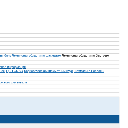
ты
блиц
Чемпионат области по шахматам
Чемпионат области по быстрым
лная информация
неж
ЦСП СК ВО
Борисоглебский шахматный клуб
Шахматы в Россоши
ежского фестиваля