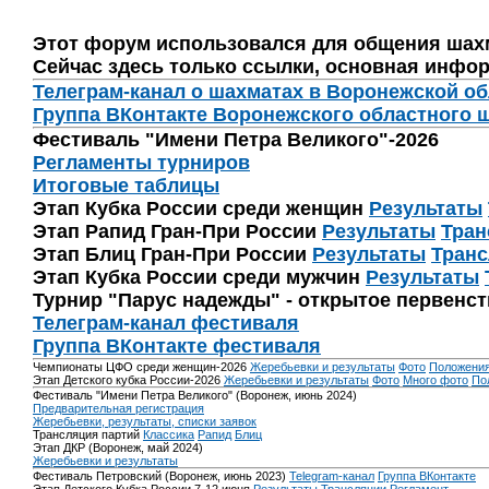
Этот форум использовался для общения шах
Сейчас здесь только ссылки, основная инфор
Телеграм-канал о шахматах в Воронежской о
Группа ВКонтакте Воронежского областного 
Фестиваль "Имени Петра Великого"-2026
Регламенты турниров
Итоговые таблицы
Этап Кубка России среди женщин
Результаты
Этап Рапид Гран-При России
Результаты
Тран
Этап Блиц Гран-При России
Результаты
Транс
Этап Кубка России среди мужчин
Результаты
Турнир "Парус надежды" - открытое первенс
Телеграм-канал фестиваля
Группа ВКонтакте фестиваля
Чемпионаты ЦФО среди женщин-2026
Жеребьевки и результаты
Фото
Положени
Этап Детского кубка России-2026
Жеребьевки и результаты
Фото
Много фото
По
Фестиваль "Имени Петра Великого" (Воронеж, июнь 2024)
Предварительная регистрация
Жеребьевки, результаты, списки заявок
Трансляция партий
Классика
Рапид
Блиц
Этап ДКР (Воронеж, май 2024)
Жеребьевки и результаты
Фестиваль Петровский (Воронеж, июнь 2023)
Telegram-канал
Группа ВКонтакте