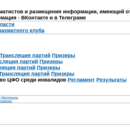
матистов и размещения информации, имеющей о
мация - ВКонтакте и в Телеграме
бласти
шахматного клуба
Трансляция партий
Призеры
сляция партий
Призеры
ляция партий
Призеры
Трансляция партий
Призеры
тво ЦФО среди инвалидов
Регламент
Результаты
я
Материалы
ложение