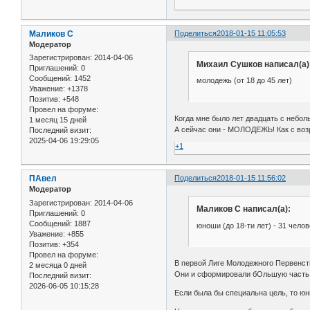
Маликов С
Поделиться
2018-01-15 11:05:53
Модератор
Зарегистрирован
: 2014-04-06
Михаил Сушков написал(а)
Приглашений:
0
Сообщений:
1452
молодежь (от 18 до 45 лет)
Уважение:
+1378
Позитив:
+548
Провел на форуме:
Когда мне было лет двадцать с небол
1 месяц 15 дней
А сейчас они - МОЛОДЕЖЬ! Как с воз
Последний визит:
2025-04-06 19:29:05
+1
ПАвел
Поделиться
2018-01-15 11:56:02
Модератор
Зарегистрирован
: 2014-04-06
Маликов С написал(а):
Приглашений:
0
Сообщений:
1887
юноши (до 18-ти лет) - 31 челов
Уважение:
+855
Позитив:
+354
Провел на форуме:
В первой Лиге Молодежного Первенст
2 месяца 0 дней
Они и сформировали бОльшую часть
Последний визит:
2026-06-05 10:15:28
Если была бы специальна цель, то юн