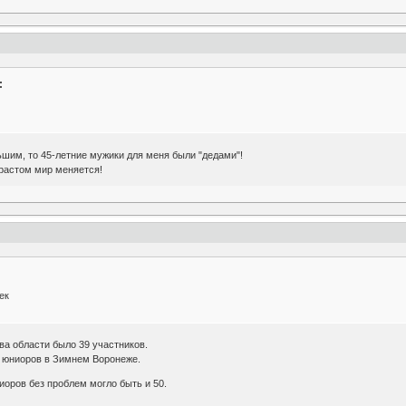
:
ьшим, то 45-летние мужики для меня были "дедами"!
растом мир меняется!
ек
ва области было 39 участников.
 юниоров в Зимнем Воронеже.
иоров без проблем могло быть и 50.