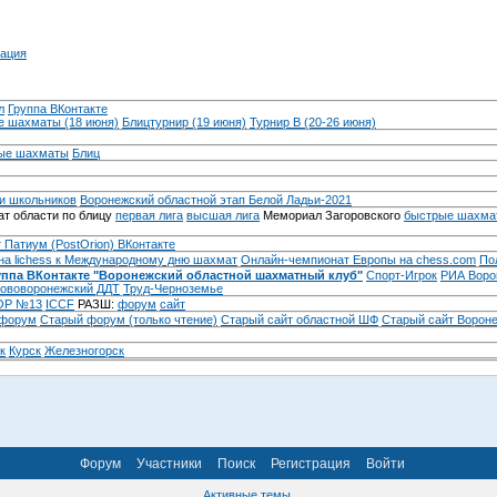
ация
л
Группа ВКонтакте
 шахматы (18 июня)
Блицтурнир (19 июня)
Турнир B (20-26 июня)
ые шахматы
Блиц
и школьников
Воронежский областной этап Белой Ладьи-2021
т области по блицу
первая лига
высшая лига
Мемориал Загоровского
быстрые шахма
 Патиум (PostOrion) ВКонтакте
на lichess к Международному дню шахмат
Онлайн-чемпионат Европы на chess.com
По
уппа ВКонтакте "Воронежский областной шахматный клуб"
Спорт-Игрок
РИА Воро
ововоронежский ДДТ
Труд-Черноземье
Р №13
ICCF
РАЗШ:
форум
сайт
 форум
Cтарый форум (только чтение)
Старый сайт областной ШФ
Старый сайт Ворон
к
Курск
Железногорск
Форум
Участники
Поиск
Регистрация
Войти
Активные темы