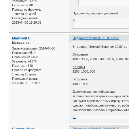
Уважение:
+1378
Позитив:
+548
Провел на форуме:
Ну,конечно, юноши и девушки!
1 месяц 15 дней
Последний визит:
0
2025-04-06 19:29:05
Маликов С
Поделиться
2018-01-16 01:02:27
Модератор
В турнире "Зимний Воронеж 2018" ус
Зарегистрирован
: 2014-04-06
Приглашений:
0
Основные
Сообщений:
1452
4000, 3500, 2500, 2400, 2200, 1800, 16
Уважение:
+1378
Позитив:
+548
Юниоры
Провел на форуме:
1200, 1000, 800
1 месяц 15 дней
Последний визит:
Ветераны
2025-04-06 19:29:05
1300, 1000
Дополнительная информация
Устанавливается денежный приз за б
Он будет вручаться тому игроку, кот
одержит наибольшее количество побе
Как известно, Виталий Гаврилович от
+2
Яурова Инна
Поделиться
2018-01-16 09:06:04