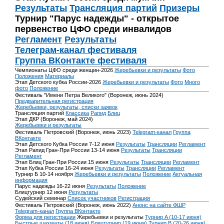
Результаты
Трансляция партий
Призеры
Турнир "Парус надежды" - открытое
первенство ЦФО среди инвалидов
Регламент
Результаты
Телеграм-канал фестиваля
Группа ВКонтакте фестиваля
Чемпионаты ЦФО среди женщин-2026
Жеребьевки и результаты
Фото
Положения
Материалы
Этап Детского кубка России-2026
Жеребьевки и результаты
Фото
Много
фото
Положение
Фестиваль "Имени Петра Великого" (Воронеж, июнь 2024)
Предварительная регистрация
Жеребьевки, результаты, списки заявок
Трансляция партий
Классика
Рапид
Блиц
Этап ДКР (Воронеж, май 2024)
Жеребьевки и результаты
Фестиваль Петровский (Воронеж, июнь 2023)
Telegram-канал
Группа
ВКонтакте
Этап Детского Кубка России 7-12 июня
Результаты
Трансляции
Регламент
Этап Рапид Гран-При России 13-14 июня
Результаты
Трансляции
Регламент
Этап Блиц Гран-При России 15 июня
Результаты
Трансляции
Регламент
Этап Кубка России 16-24 июня
Результаты
Трансляции
Регламент
Турнир Б 10-14 ноября
Жеребьевки и результаты
Положение
Актуальная
информация
Парус надежды 16-22 июня
Результаты
Положение
Блицтурнир 12 июня
Результаты
Судейский семинар
Список участников
Регистрация
Фестиваль Петровский (Воронеж, июнь 2022)
Анонс на сайте ФШР
Telegram-канал
Группа ВКонтакте
Форма для регистрации
Жеребьевки и результаты
Турнир A (10-17 июня)
Быстрые шахматы (18 июня)
Блицтурнир (19 июня)
Турнир B (20-26 июня)