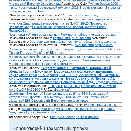
Апрельский Воронеж
Универсиада
Первенство ОШК
Турнир Эло до 2000
Финал чемпионата Воронежской области-2021
Второй дивизион
Ветераны
Быстрые шахматы
Блиц
Юниорские первенства области-2021
Классика
Рапид
Блиц
Первенство областного шахматного клуба
Высшая лига
Первая лига
V летняя Спартакиада молодёжи, II этап (ЦФО) 18-23
Первенство
Воронежа среди школьников
Воронежский областной этап Белой
Ладьи-2021
Чемпионат области среди женщин
Чемпионат области среди ветеранов
Чемпионат области по блицу
первая лига
высшая лига
Мемориал
Загоровского
быстрые шахматы
блиц
Чемпионат области по шахматам
Чемпионат области по быстрым шахматам
высшая лига
первая лига
Воронежская шахматная команда (с подтверждёнными никами) на lichess
Проект Патиум (PostOrion) ВКонтакте
Воронежский онлайн-турнир в честь начала весны
Турнир Voronezh Chess
Team на lichess к Международному дню шахмат
Онлайн-чемпионат
Европы на chess.com
Полная информация
Шахматные новости:
Telegram-канал о шахматах в Воронежской
области
Группа ВКонтакте "Воронежский областной шахматный
клуб"
Спорт-Игрок
РИА Воронеж
ЦСП СК ВО
Борисоглебский шахматный
клуб
Шахматы в Россоши
Шахматы. Новая Усмань
Клуб "Дебют" СОШ
№101
Клуб "Эндшпиль" Лицея №4
Нововоронежский ДДТ
Труд-Черноземье
Шахматные организации:
FIDE
ФШР
МШФ ЦФО
Областной шахматный
клуб
СШОР №13
ICCF
РАЗШ:
форум
сайт
Шахсекция ВКонтакте
"Воронеж шахматный" на БВФ
Воронежский
исторический форум
Cтарый форум (только чтение)
Старый сайт
областной ШФ
Старый сайт Воронежского фестиваля
Воронежская область в базе соревнований РШФ:
Турниры
Шахматисты
Соседи:
Липецк
Елец
Белгород
Алексеевка
Урюпинск
Балашов
Тамбов
Мичуринск
Курск
Железногорск
Альтернативно одаренные:
Раецкий&Беляев
Те же и Яриков
Воронежский шахматный форум