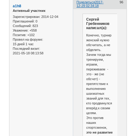
Поделиться
2017-
96
a1h8
12-29 02:34:18
Активный участник
Зарегистрирован
: 2014-12-04
Сергей
Приглашений:
0
Гребенников
Сообщений:
823
написал(а):
Уважение:
+558
Позитив:
+102
Конечно, турнир
Провел на форуме:
женский нужно
15 дней 1 час
обсчитать, а не
Последний визит:
обделить.
2021-05-18 08:13:58
Зачем тогда мы
тренируем,
играем,
переживаем -
это - же (не
обсчет) -
препятствие к
выполнению
шахматных
званий для тех,
кто продвинулся
вперёд к своим
целям.
Это против
наших
спортсменок,
это не развитие