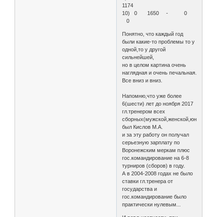
1174
10) 0 1650 - 0
0
Понятно, что каждый год
были какие-то проблемы то у
одной,то у другой
сильнейшей,
но в целом картина очень
наглядная и очень печальная.
Все вниз и вниз.
Напомню,что уже более
6(шести) лет до нoября 2017
гл.тренером всех
сборных(мужской,женской,юношеско
был Кислов М.А.
и за эту работу он получал
серьезную зарплату по
Воронежским меркам плюс
гос.командирование на 6-8
турниров (сборов) в году.
А в 2004-2008 годах не было
ставки гл.тренера от
государства и
гос.командирование было
практически нулевым...