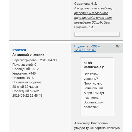
Семенова И.И.
А в целом за всю работу
федерации и главного
турнира года отвечает
президент ВОШФ
. Был
Рудаков С.И.
0
Поделиться
2017-
97
Ironcast
12-30 21:09:07
Активный участник
Зарегистрирован
: 2015-04-30
a1h8
Приглашений:
0
написал(а):
Сообщений:
2512
Уважение:
+448
Это какой
Позитив:
+916
уровень?
Провел на форуме:
Понятно,что
20 дней 12 часов
начинающий.
Последний визит:
А при чем тут
2019-03-22 13:48:48
чемпионат
Воронежской
области?
Александр Викторович
увидел ту же партию, которую