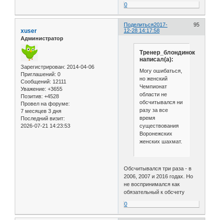
0
Поделиться
2017-
95
xuser
12-28 14:17:58
Администратор
Тренер_блондинок
написал(а):
Зарегистрирован
: 2014-04-06
Могу ошибаться,
Приглашений:
0
но женский
Сообщений:
12111
Чемпионат
Уважение:
+3655
области не
Позитив:
+4528
обсчитывался ни
Провел на форуме:
разу за все
7 месяцев 3 дня
время
Последний визит:
существования
2026-07-21 14:23:53
Воронежских
женских шахмат.
Обсчитывался три раза - в
2006, 2007 и 2016 годах. Но
не воспринимался как
обязательный к обсчету
0