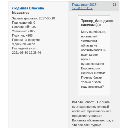
Поделиться
2017-
93
Людмила Власова
12-28 13:11:17
Модератор
Зарегистрирован
: 2017-05-10
Тренер_блондинок
Приглашений:
0
написал(а):
Сообщений:
235
Уважение:
+165
Могу ошибаться,
Позитив:
+966
но женский
Провел на форуме:
Чемпионат
9 дней 20 часов
области не
Последний визит:
обсчитывался ни
2021-08-30 12:38:44
разу за все
время
существования
Воронежских
женских шахмат.
Почему базар
только в этом
году поднялся?
Вот это новость. Не знали -
не знали про постоянный
необсчет. Практически все
городские турниры в
Воронеже обсчитываются, а
это все-таки турнир