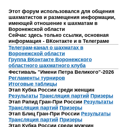
Этот форум использовался для общения
шахматистов и размещения информации,
имеющей отношение к шахматам в
Воронежской области
Сейчас здесь только ссылки, основная
информация - ВКонтакте и в Телеграме
Телеграм-канал о шахматах в
Воронежской области
Группа ВКонтакте Воронежского
областного шахматного клуба
Фестиваль "Имени Петра Великого"-2026
Регламенты турниров
Итоговые таблицы
Этап Кубка России среди женщин
Результаты
Трансляция партий
Призеры
Этап Рапид Гран-При России
Результаты
Трансляция партий
Призеры
Этап Блиц Гран-При России
Результаты
Трансляция партий
Призеры
Этап Кубка России среди мужчин