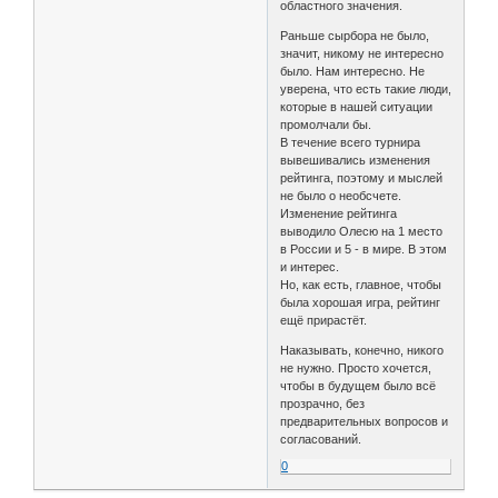
областного значения.
Раньше сырбора не было,
значит, никому не интересно
было. Нам интересно. Не
уверена, что есть такие люди,
которые в нашей ситуации
промолчали бы.
В течение всего турнира
вывешивались изменения
рейтинга, поэтому и мыслей
не было о необсчете.
Изменение рейтинга
выводило Олесю на 1 место
в России и 5 - в мире. В этом
и интерес.
Но, как есть, главное, чтобы
была хорошая игра, рейтинг
ещё прирастёт.
Наказывать, конечно, никого
не нужно. Просто хочется,
чтобы в будущем было всё
прозрачно, без
предварительных вопросов и
согласований.
0