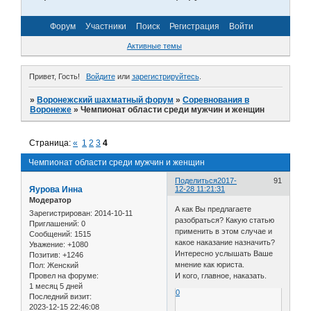
Форум
Участники
Поиск
Регистрация
Войти
Активные темы
Привет, Гость!
Войдите
или
зарегистрируйтесь
.
»
Воронежский шахматный форум
»
Соревнования в
Воронеже
»
Чемпионат области среди мужчин и женщин
Страница:
«
1
2
3
4
Чемпионат области среди мужчин и женщин
Поделиться
2017-
91
Яурова Инна
12-28 11:21:31
Модератор
А как Вы предлагаете
Зарегистрирован
: 2014-10-11
разобраться? Какую статью
Приглашений:
0
применить в этом случае и
Сообщений:
1515
какое наказание назначить?
Уважение:
+1080
Интересно услышать Ваше
Позитив:
+1246
мнение как юриста.
Пол:
Женский
Провел на форуме:
И кого, главное, наказать.
1 месяц 5 дней
0
Последний визит:
2023-12-15 22:46:08