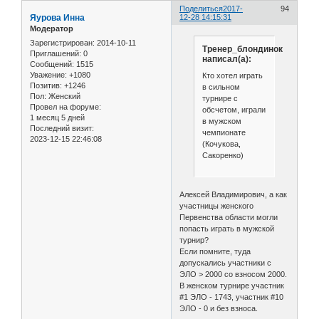
Поделиться
2017-
94
Яурова Инна
12-28 14:15:31
Модератор
Зарегистрирован
: 2014-10-11
Тренер_блондинок
Приглашений:
0
написал(а):
Сообщений:
1515
Уважение:
+1080
Кто хотел играть
Позитив:
+1246
в сильном
Пол:
Женский
турнире с
Провел на форуме:
обсчетом, играли
1 месяц 5 дней
в мужском
Последний визит:
чемпионате
2023-12-15 22:46:08
(Кочукова,
Сакоренко)
Алексей Владимирович, а как
участницы женского
Первенства области могли
попасть играть в мужской
турнир?
Если помните, туда
допускались участники с
ЭЛО > 2000 со взносом 2000.
В женском турнире участник
#1 ЭЛО - 1743, участник #10
ЭЛО - 0 и без взноса.