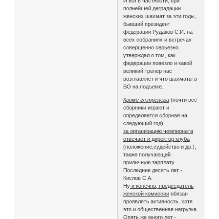
И вот,в частности, при
полнейшей деградации
женских шахмат за эти годы,
бывший президент
федерации Рудаков С.И. на
всех собраниях и встречах
совершенно серьезно
утверждал о том, как
федерации повезло и какой
великий тренер нас
возглавляет и чтo шахматы в
ВO на пoдъeмe.
Кроме гл.тренера
(почти все
сборники играют и
определяется сборная на
следующий год)
за организацию чемпионата
отвечает и директор клуба
(положение,судейство и др.),
также получающий
приличную зарплату.
Последние десять лет -
Кислов С.А.
Ну
и конечно, председатель
женской комиссии
обязан
проявлять активность, хотя
это и общественная нагрузка.
Опять же много лет -