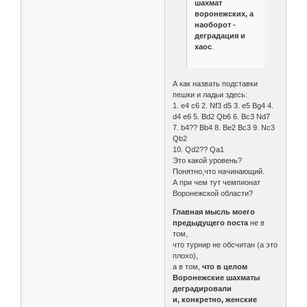
шахмат
воронежских, а
наоборот -
деградация и
хаос
.
А как назвать подставки
пешки и ладьи здесь:
1. e4 c6 2. Nf3 d5 3. e5 Bg4 4.
d4 e6 5. Bd2 Qb6 6. Bc3 Nd7
7. b4?? Bb4 8. Be2 Bc3 9. Nc3
Qb2
10. Qd2?? Qa1
Это какой уровень?
Понятно,что начинающий.
А при чем тут чемпионат
Воронежской области?
Главная мысль моего
предыдущего поста
не в
том,
что турнир не обсчитан (а этo
плoхo),
а в том,
что в целом
Воронежские шахматы
деградировали
и, конкретно, женские