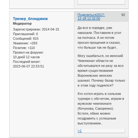
Поделиться
2017-
92
Тренер_блондинок
12-28 12:32:00
Модератор
Да все в порядке, уже
Зарегистрирован
: 2014-04-15
наказали. Поставили в угол
Приглашений:
0
на полчаса. А он потом
Сообщений:
815
просил прощения и сказал,
Уважение:
+283
что больше так не будет..
Позитив:
+110
Провел на форуме:
Могу ошибаться, но женский
10 дней 12 часов
Чемпионат области не
Последний визит:
обсчитывался ни разу за все
2023-06-07 22:53:51
время существования
Воронежских женских
шахмат. Почему базар только
в этом году поднялся?
Кто хотел играть в сильном
турнире с обсчетом, играли в
мужском чемпионате
(Кочукова, Сакоренко).
Кстати, обеих можно
поздравить с успешным
выступлением..
+1