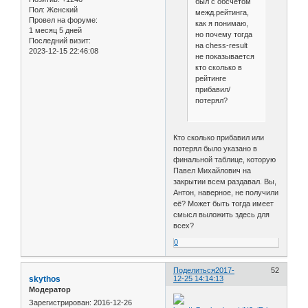
был с обсчетом
Пол:
Женский
межд.рейтинга,
Провел на форуме:
как я понимаю,
1 месяц 5 дней
но почему тогда
Последний визит:
на chess-result
2023-12-15 22:46:08
не показывается
кто сколько в
рейтинге
прибавил/
потерял?
Кто сколько прибавил или
потерял было указано в
финальной таблице, которую
Павел Михайлович на
закрытии всем раздавал. Вы,
Антон, наверное, не получили
её? Может быть тогда имеет
смысл выложить здесь для
всех?
0
Поделиться
2017-
52
skythos
12-25 14:14:13
Модератор
Зарегистрирован
: 2016-12-26