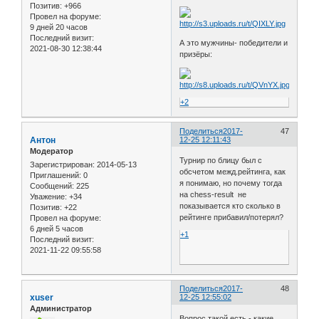
Позитив:
+966
Провел на форуме:
9 дней 20 часов
Последний визит:
А это мужчины- победители и
2021-08-30 12:38:44
призёры:
+2
Поделиться
2017-
47
Антон
12-25 12:11:43
Модератор
Турнир по блицу был с
Зарегистрирован
: 2014-05-13
обсчетом межд.рейтинга, как
Приглашений:
0
я понимаю, но почему тогда
Сообщений:
225
на chess-result не
Уважение:
+34
показывается кто сколько в
Позитив:
+22
рейтинге прибавил/потерял?
Провел на форуме:
6 дней 5 часов
+1
Последний визит:
2021-11-22 09:55:58
Поделиться
2017-
48
xuser
12-25 12:55:02
Администратор
Вопрос такой есть - какие