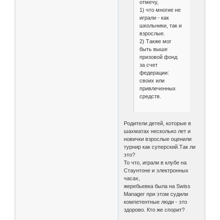
отмечу,
1) что многие не
играли - как
школьники, так и
взрослые.
2) Также мог
быть выше
призовой фонд
за счет
федерации:
своих или
привлеченных
средств.
Родители детей, которые в
шахматах несколько лет и
новички взрослые оценили
турнир как суперский.Так ли
это?
То что, играли в клубе на
Стаунтоне и электронных
часах,
жеребьевка была на Swiss
Manager при этом судили
компетентные люди - это
здорово. Кто же спорит?