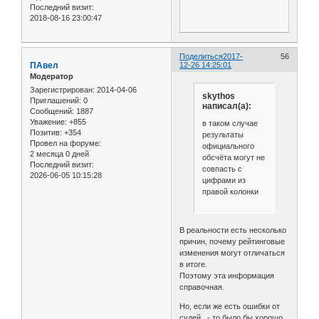
Последний визит:
2018-08-16 23:00:47
Поделиться
2017-
56
ПАвел
12-26 14:25:01
Модератор
Зарегистрирован
: 2014-04-06
skythos
Приглашений:
0
написал(а):
Сообщений:
1887
Уважение:
+855
в таком случае
Позитив:
+354
результаты
Провел на форуме:
официального
2 месяца 0 дней
обсчёта могут не
Последний визит:
совпасть с
2026-06-05 10:15:28
цифрами из
правой колонки
В реальности есть несколько
причин, почему рейтинговые
изменения могут отличаться
в итоге.
Поэтому эта информация
справочная.
Но, если же есть ошибки от
судей, - то было бы хорошо