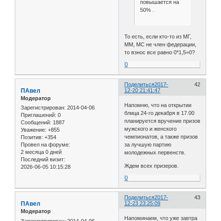
повышается на
50% .
То есть, если кто-то из МГ,
ММ, МС не член федерации,
то взнос все равно 0*1,5=0?
0
Поделиться
2017-
42
ПАвел
12-20 21:41:47
Модератор
Напомню, что на открытии
Зарегистрирован
: 2014-04-06
блица 24-го декабря в 17.00
Приглашений:
0
планируется вручение призов
Сообщений:
1887
мужского и женского
Уважение:
+855
чемпионатов, а также призов
Позитив:
+354
за лучшую партию
Провел на форуме:
2 месяца 0 дней
молодежных первенств.
Последний визит:
Ждем всех призеров.
2026-06-05 10:15:28
0
Поделиться
2017-
43
ПАвел
12-23 23:25:09
Модератор
Напоминаем, что уже завтра
Зарегистрирован
: 2014-04-06