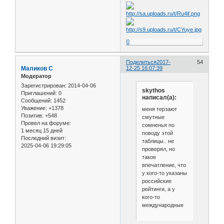
0
Поделиться
2017-
54
Маликов С
12-25 16:07:39
Модератор
Зарегистрирован
: 2014-04-06
skythos
Приглашений:
0
написал(а):
Сообщений:
1452
Уважение:
+1378
меня терзают
Позитив:
+548
смутные
Провел на форуме:
сомненья по
1 месяц 15 дней
поводу этой
Последний визит:
таблицы.. не
2025-04-06 19:29:05
проверял, но
такое
впечатление, что
у кого-то указаны
российские
рейтинги, а у
кого-то
международные