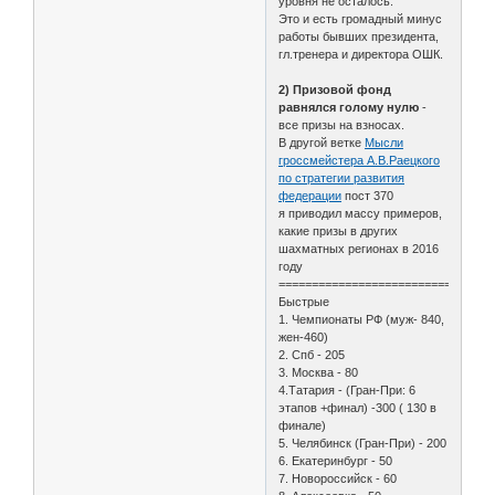
уровня не осталось.
Это и есть громадный минус
работы бывших президента,
гл.тренера и директора ОШК.
2) Призовой фонд
равнялся голому нулю
-
все призы на взносах.
В другой ветке
Мысли
гроссмейстера А.В.Раецкого
по стратегии развития
федерации
пост 370
я приводил массу примеров,
какие призы в других
шахматных регионах в 2016
году
================================
Быстрые
1. Чемпионаты РФ (муж- 840,
жен-460)
2. Спб - 205
3. Mосква - 80
4.Татария - (Гран-При: 6
этапов +финал) -300 ( 130 в
финале)
5. Челябинск (Гран-При) - 200
6. Екатеринбург - 50
7. Новороссийск - 60