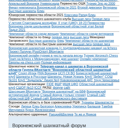
Апрельский Воронеж
Универсиада
Первенство ОШК
Турнир Эло до 2000
Финал чемпионата Воронежской области-2021
Второй дивизион
Ветераны
Быстрые шахматы
Блиц
Юниорские первенства области-2021
Классика
Рапид
Блиц
Первенство областного шахматного клуба
Высшая лига
Первая лига
V летняя Спартакиада молодёжи, II этап (ЦФО) 18-23
Первенство
Воронежа среди школьников
Воронежский областной этап Белой
Ладьи-2021
Чемпионат области среди женщин
Чемпионат области среди ветеранов
Чемпионат области по блицу
первая лига
высшая лига
Мемориал
Загоровского
быстрые шахматы
блиц
Чемпионат области по шахматам
Чемпионат области по быстрым шахматам
высшая лига
первая лига
Воронежская шахматная команда (с подтверждёнными никами) на lichess
Проект Патиум (PostOrion) ВКонтакте
Воронежский онлайн-турнир в честь начала весны
Турнир Voronezh Chess
Team на lichess к Международному дню шахмат
Онлайн-чемпионат
Европы на chess.com
Полная информация
Шахматные новости:
Telegram-канал о шахматах в Воронежской
области
Группа ВКонтакте "Воронежский областной шахматный
клуб"
Спорт-Игрок
РИА Воронеж
ЦСП СК ВО
Борисоглебский шахматный
клуб
Шахматы в Россоши
Шахматы. Новая Усмань
Клуб "Дебют" СОШ
№101
Клуб "Эндшпиль" Лицея №4
Нововоронежский ДДТ
Труд-Черноземье
Шахматные организации:
FIDE
ФШР
МШФ ЦФО
Областной шахматный
клуб
СШОР №13
ICCF
РАЗШ:
форум
сайт
Шахсекция ВКонтакте
"Воронеж шахматный" на БВФ
Воронежский
исторический форум
Cтарый форум (только чтение)
Старый сайт
областной ШФ
Старый сайт Воронежского фестиваля
Воронежская область в базе соревнований РШФ:
Турниры
Шахматисты
Соседи:
Липецк
Елец
Белгород
Алексеевка
Урюпинск
Балашов
Тамбов
Мичуринск
Курск
Железногорск
Альтернативно одаренные:
Раецкий&Беляев
Те же и Яриков
Воронежский шахматный форум