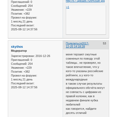
Приглашений:
0
Сообщений:
254
+1
Уважение:
+229
Позитив:
+382
Провел на форуме:
1 месяц 21 день
Последний визит:
2025-08-12 14:37:56
Поделиться
2017-
53
skythos
12-25 14:18:28
Модератор
меня терзают смутные
Зарегистрирован
: 2016-12-26
сомненья по поводу этой
Приглашений:
0
таблицы.. не проверял, но
Сообщений:
254
такое впечатление, что у
Уважение:
+229
кого-то указаны российские
Позитив:
+382
рейтинги, а у кого-то
Провел на форуме:
1 месяц 21 день
международные
Последний визит:
в таком случае результаты
2025-08-12 14:37:56
официального обсчёта могут
не совпасть с цифрами из
правой колонки, как в
недавнем финале кубка
любителей
как говорится, найдите
десять отличий