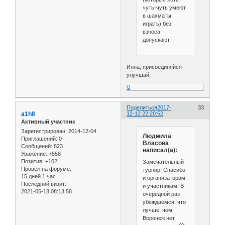
чуть-чуть умеют
в шахматы
играть) без
взноса
допускают.
Инна, присоединяйся -
улучшай.
0
Поделиться
2017-
33
a1h8
12-12 22:20:52
Активный участник
Зарегистрирован
: 2014-12-04
Людмила
Приглашений:
0
Власова
Сообщений:
823
написал(а):
Уважение:
+558
Позитив:
+102
Замечательный
Провел на форуме:
турнир! Спасибо
15 дней 1 час
и организаторам
Последний визит:
и участникам! В
2021-05-18 08:13:58
очередной раз
убеждаемся, что
лучше, чем
Воронеж нет