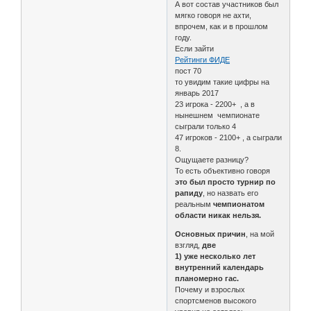
А вот состав участников был
мягко говоря не ахти,
впрочем, как и в прошлом
году.
Если зайти
Рейтинги ФИДЕ
пост 70
то увидим такие цифры на
январь 2017
23 игрока - 2200+ , а в
нынешнем чемпионате
сыграли только 4
47 игроков - 2100+ , а сыграли
8.
Ощущаете разницу?
То есть объективно говоря
это был просто турнир по
рапиду
, но назвать его
реальным
чемпионатом
области никак нельзя.
Основных причин
, на мой
взгляд,
две
1) уже несколько лет
внутренний календарь
планомерно гас.
Почему и взрослых
спортсменов высокого