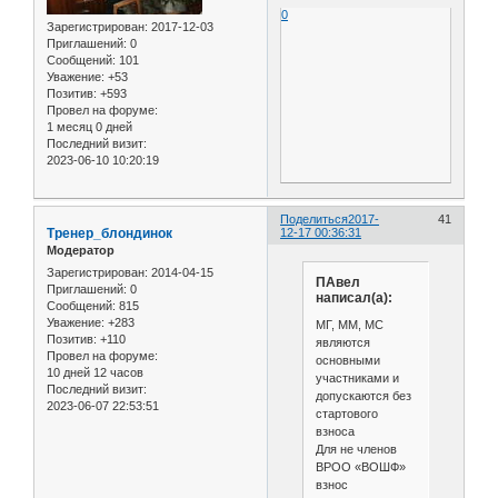
0
Зарегистрирован
: 2017-12-03
Приглашений:
0
Сообщений:
101
Уважение:
+53
Позитив:
+593
Провел на форуме:
1 месяц 0 дней
Последний визит:
2023-06-10 10:20:19
Поделиться
2017-
41
Тренер_блондинок
12-17 00:36:31
Модератор
Зарегистрирован
: 2014-04-15
ПАвел
Приглашений:
0
написал(а):
Сообщений:
815
Уважение:
+283
МГ, ММ, МС
Позитив:
+110
являются
Провел на форуме:
основными
10 дней 12 часов
участниками и
Последний визит:
допускаются без
2023-06-07 22:53:51
стартового
взноса
Для не членов
ВРОО «ВОШФ»
взнос