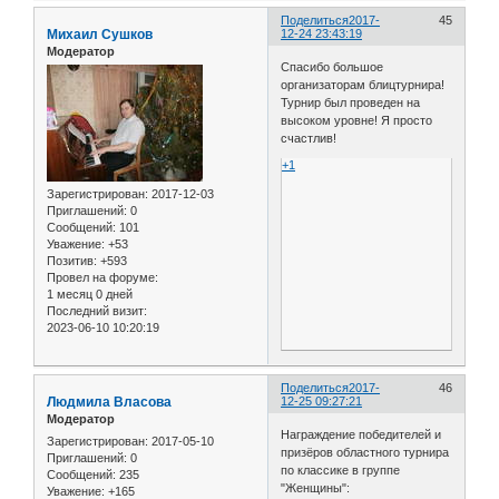
Поделиться
2017-
45
Михаил Сушков
12-24 23:43:19
Модератор
Спасибо большое
организаторам блицтурнира!
Турнир был проведен на
высоком уровне! Я просто
счастлив!
+1
Зарегистрирован
: 2017-12-03
Приглашений:
0
Сообщений:
101
Уважение:
+53
Позитив:
+593
Провел на форуме:
1 месяц 0 дней
Последний визит:
2023-06-10 10:20:19
Поделиться
2017-
46
Людмила Власова
12-25 09:27:21
Модератор
Награждение победителей и
Зарегистрирован
: 2017-05-10
призёров областного турнира
Приглашений:
0
по классике в группе
Сообщений:
235
"Женщины":
Уважение:
+165