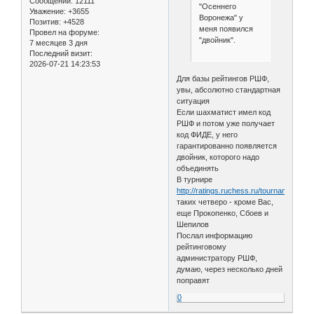
Сообщений:
12111
"Осеннего
Уважение:
+3655
Воронежа" у
Позитив:
+4528
меня появился
Провел на форуме:
"двойник".
7 месяцев 3 дня
Последний визит:
2026-07-21 14:23:53
Для базы рейтингов РШФ,
увы, абсолютно стандартная
ситуация
Если шахматист имел код
РШФ и потом уже получает
код ФИДЕ, у него
гарантированно появляется
двойник, которого надо
объединять
В турнире
http://ratings.ruchess.ru/tournaments/2
таких четверо - кроме Вас,
еще Прокопенко, Сбоев и
Шепилов
Послал информацию
рейтинговому
администратору РШФ,
думаю, через несколько дней
поправят
0