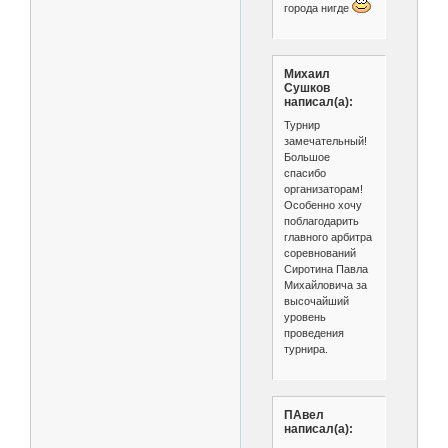
города нигде
Михаил
Сушков
написал(а):
Турнир
замечательный!
Большое
спасибо
организаторам!
Особенно хочу
поблагодарить
главного арбитра
соревнований
Сиротина Павла
Михайловича за
высочайший
уровень
проведения
турнира.
ПАвел
написал(а):