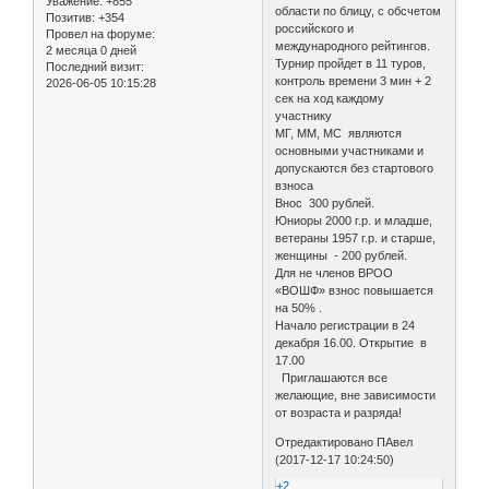
Уважение:
+855
области по блицу, с обсчетом
Позитив:
+354
российского и
Провел на форуме:
международного рейтингов.
2 месяца 0 дней
Турнир пройдет в 11 туров,
Последний визит:
контроль времени 3 мин + 2
2026-06-05 10:15:28
сек на ход каждому
участнику
МГ, ММ, МС являются
основными участниками и
допускаются без стартового
взноса
Внос 300 рублей.
Юниоры 2000 г.р. и младше,
ветераны 1957 г.р. и старше,
женщины - 200 рублей.
Для не членов ВРОО
«ВОШФ» взнос повышается
на 50% .
Начало регистрации в 24
декабря 16.00. Открытие в
17.00
Приглашаются все
желающие, вне зависимости
от возраста и разряда!
Отредактировано ПАвел
(2017-12-17 10:24:50)
+2