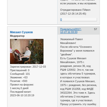
если указали, и мы исправим.
Отредактировано ПАвел
(2017-12-26 14:25:45)
0
Поделиться
2017-
57
Михаил Сушков
12-27 11:33:33
Модератор
Уважаемый Павел
Михайлович!
После обсчета "Осеннего
Воронежа" у меня появился
"двойник".
Есть Сушков Михаил
Михайлович, 1975 г.
рождения, регион 36, код
Зарегистрирован
: 2017-12-03
РШФ 120932. Это я, так как
Приглашений:
0
здесь обсчитаны 5 турниров,
Сообщений:
101
Уважение:
+53
в которых я участвовал.
Позитив:
+593
И появился Сушков Михаил,
Провел на форуме:
1975 г. рождения, без региона,
1 месяц 0 дней
код РШФ 151058, код ФИДЕ
Последний визит:
34322264. Это тоже я. Здесь
2023-06-10 10:20:19
обсчитаны 2 последних
турнира, где я участвовал.
Прошу устранить эту ошибку.