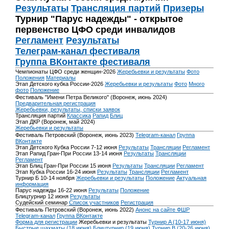
Результаты
Трансляция партий
Призеры
Турнир "Парус надежды" - открытое
первенство ЦФО среди инвалидов
Регламент
Результаты
Телеграм-канал фестиваля
Группа ВКонтакте фестиваля
Чемпионаты ЦФО среди женщин-2026
Жеребьевки и результаты
Фото
Положения
Материалы
Этап Детского кубка России-2026
Жеребьевки и результаты
Фото
Много
фото
Положение
Фестиваль "Имени Петра Великого" (Воронеж, июнь 2024)
Предварительная регистрация
Жеребьевки, результаты, списки заявок
Трансляция партий
Классика
Рапид
Блиц
Этап ДКР (Воронеж, май 2024)
Жеребьевки и результаты
Фестиваль Петровский (Воронеж, июнь 2023)
Telegram-канал
Группа
ВКонтакте
Этап Детского Кубка России 7-12 июня
Результаты
Трансляции
Регламент
Этап Рапид Гран-При России 13-14 июня
Результаты
Трансляции
Регламент
Этап Блиц Гран-При России 15 июня
Результаты
Трансляции
Регламент
Этап Кубка России 16-24 июня
Результаты
Трансляции
Регламент
Турнир Б 10-14 ноября
Жеребьевки и результаты
Положение
Актуальная
информация
Парус надежды 16-22 июня
Результаты
Положение
Блицтурнир 12 июня
Результаты
Судейский семинар
Список участников
Регистрация
Фестиваль Петровский (Воронеж, июнь 2022)
Анонс на сайте ФШР
Telegram-канал
Группа ВКонтакте
Форма для регистрации
Жеребьевки и результаты
Турнир A (10-17 июня)
Быстрые шахматы (18 июня)
Блицтурнир (19 июня)
Турнир B (20-26 июня)