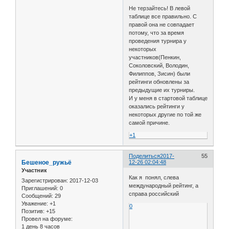
Не терзайтесь! В левой
таблице все правильно. С
правой она не совпадает
потому, что за время
проведения турнира у
некоторых
участников(Пенкин,
Соколовский, Володин,
Филиппов, Зисин) были
рейтинги обновлены за
предыдущие их турниры.
И у меня в стартовой таблице
оказались рейтинги у
некоторых другие по той же
самой причине.
+1
Поделиться
2017-
55
Бешеное_ружьё
12-26 02:04:48
Участник
Как я понял, слева
Зарегистрирован
: 2017-12-03
международный рейтинг, а
Приглашений:
0
справа российский
Сообщений:
29
Уважение:
+1
0
Позитив:
+15
Провел на форуме:
1 день 8 часов