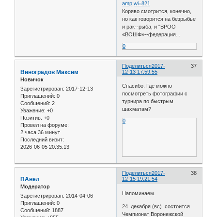
amp;wi=821
Коряво смотрится, конечно,
но как говорится на безрыбье
и рак--рыба, и "ВРОО
«ВОШФ»--федерация...
0
Поделиться
2017-
37
Виноградов Максим
12-13 17:59:55
Новичок
Спасибо. Где можно
Зарегистрирован
: 2017-12-13
посмотреть фотографии с
Приглашений:
0
турнира по быстрым
Сообщений:
2
шахматам?
Уважение:
+0
Позитив:
+0
0
Провел на форуме:
2 часа 36 минут
Последний визит:
2026-06-05 20:35:13
Поделиться
2017-
38
ПАвел
12-15 19:21:54
Модератор
Напоминаем.
Зарегистрирован
: 2014-04-06
Приглашений:
0
24 декабря (вс) состоится
Сообщений:
1887
Чемпионат Воронежской