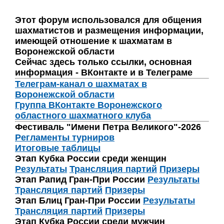
Этот форум использовался для общения
шахматистов и размещения информации,
имеющей отношение к шахматам в
Воронежской области
Сейчас здесь только ссылки, основная
информация - ВКонтакте и в Телеграме
Телеграм-канал о шахматах в
Воронежской области
Группа ВКонтакте Воронежского
областного шахматного клуба
Фестиваль "Имени Петра Великого"-2026
Регламенты турниров
Итоговые таблицы
Этап Кубка России среди женщин
Результаты
Трансляция партий
Призеры
Этап Рапид Гран-При России
Результаты
Трансляция партий
Призеры
Этап Блиц Гран-При России
Результаты
Трансляция партий
Призеры
Этап Кубка России среди мужчин