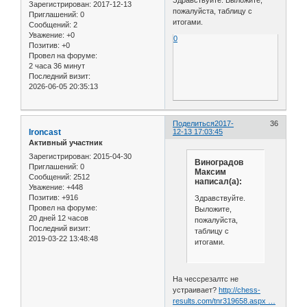
Здравствуйте. Выложите,
Зарегистрирован
: 2017-12-13
пожалуйста, таблицу с
Приглашений:
0
итогами.
Сообщений:
2
Уважение:
+0
0
Позитив:
+0
Провел на форуме:
2 часа 36 минут
Последний визит:
2026-06-05 20:35:13
Поделиться
2017-
36
Ironcast
12-13 17:03:45
Активный участник
Зарегистрирован
: 2015-04-30
Виноградов
Приглашений:
0
Максим
Сообщений:
2512
написал(а):
Уважение:
+448
Позитив:
+916
Здравствуйте.
Провел на форуме:
Выложите,
20 дней 12 часов
пожалуйста,
Последний визит:
таблицу с
2019-03-22 13:48:48
итогами.
На чессрезалтс не
устраивает?
http://chess-
results.com/tnr319658.aspx …