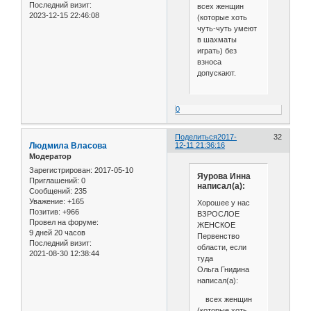
Последний визит:
всех женщин
2023-12-15 22:46:08
(которые хоть
чуть-чуть умеют
в шахматы
играть) без
взноса
допускают.
0
Поделиться
2017-
32
Людмила Власова
12-11 21:36:16
Модератор
Зарегистрирован
: 2017-05-10
Яурова Инна
Приглашений:
0
написал(а):
Сообщений:
235
Уважение:
+165
Хорошее у нас
Позитив:
+966
ВЗРОСЛОЕ
Провел на форуме:
ЖЕНСКОЕ
9 дней 20 часов
Первенство
Последний визит:
области, если
2021-08-30 12:38:44
туда
Ольга Гнидина
написал(а):
всех женщин
(которые хоть