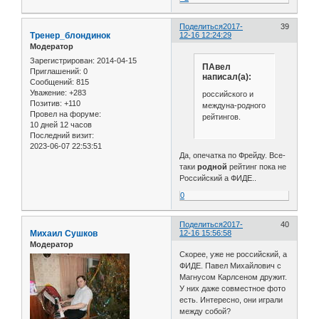
Поделиться
2017-
39
Тренер_блондинок
12-16 12:24:29
Модератор
Зарегистрирован
: 2014-04-15
ПАвел
Приглашений:
0
написал(а):
Сообщений:
815
Уважение:
+283
российского и
Позитив:
+110
междуна-родного
Провел на форуме:
рейтингов.
10 дней 12 часов
Последний визит:
2023-06-07 22:53:51
Да, опечатка по Фрейду. Все-
таки
родной
рейтинг пока не
Российский а ФИДЕ..
0
Поделиться
2017-
40
Михаил Сушков
12-16 15:56:58
Модератор
Скорее, уже не российский, а
ФИДЕ. Павел Михайлович с
Магнусом Карлсеном дружит.
У них даже совместное фото
есть. Интересно, они играли
между собой?