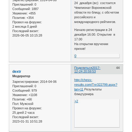
24 декабря (вс) состоится
Приглашений:
0
Чемпионат Воронежской
Сообщений:
1887
области по блицу, с обсчетом
Уважение:
+855
российского и
Позитив:
+354
международного рейтингов.
Провел на форуме:
2 месяца 0 дней
Начало регистрации в 24
Последний визит:
декабря 16.00. Открытие в
2026-06-05 10:15:28
17.00
На открытии вручении
призов!
0
Поделиться
2017-
44
dextr
12-24 20:59:53
Модератор
http://chess-
Зарегистрирован
: 2014-04-06
results.com/Tnr322799.aspx?
Приглашений:
0
lan=11
Результаты
Сообщений:
979
блицтурнира
Уважение:
+1108
Позитив:
+66
+2
Пол:
Мужской
Провел на форуме:
25 дней 2 часа
Последний визит:
2023-01-31 10:51:28