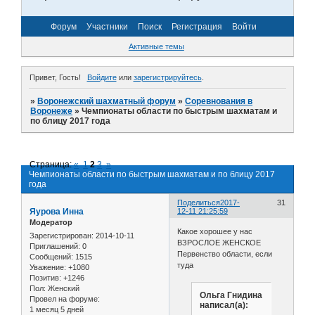
Форум
Участники
Поиск
Регистрация
Войти
Активные темы
Привет, Гость!
Войдите
или
зарегистрируйтесь
.
»
Воронежский шахматный форум
»
Соревнования в
Воронеже
»
Чемпионаты области по быстрым шахматам и
по блицу 2017 года
Страница:
«
1
2
3
»
Чемпионаты области по быстрым шахматам и по блицу 2017
года
Поделиться
2017-
31
Яурова Инна
12-11 21:25:59
Модератор
Какое хорошее у нас
Зарегистрирован
: 2014-10-11
ВЗРОСЛОЕ ЖЕНСКОЕ
Приглашений:
0
Первенство области, если
Сообщений:
1515
туда
Уважение:
+1080
Позитив:
+1246
Пол:
Женский
Ольга Гнидина
Провел на форуме:
написал(а):
1 месяц 5 дней