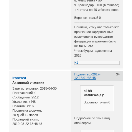
8. Алексеевка - 50
9. Краснодар - 100 (в финале)
+ 4 этапа по 40 и без взносов
Воронеж- голый 0
===============================
Понятно, что у нас только что
произошли кардинальные
изменения в руководстве
федерации и времени было
не так много.
Что ж будем надеется на
2018
+1
Поделиться
2017-
34
Ironcast
12-13 01:36:45
Активный участник
Зарегистрирован
: 2015-04-30
a1h8
Приглашений:
0
написал(а):
Сообщений:
2512
Уважение:
+448
Воронеж- голый 0
Позитив:
+916
Провел на форуме:
20 дней 12 часов
Подробнее по теме под
Последний визит:
спойлером
2019-03-22 13:48:48