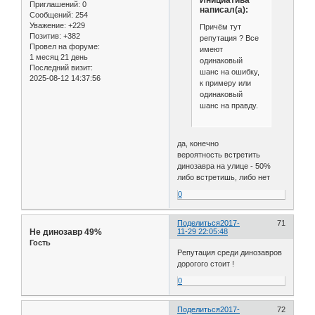
Инициатива
Приглашений:
0
написал(а):
Сообщений:
254
Уважение:
+229
Причём тут
Позитив:
+382
репутация ? Все
Провел на форуме:
имеют
1 месяц 21 день
одинаковый
Последний визит:
шанс на ошибку,
2025-08-12 14:37:56
к примеру или
одинаковый
шанс на правду.
да, конечно
вероятность встретить
динозавра на улице - 50%
либо встретишь, либо нет
0
Поделиться
2017-
71
Не динозавр 49%
11-29 22:05:48
Гость
Репутация среди динозавров
дорогого стоит !
0
Поделиться
2017-
72