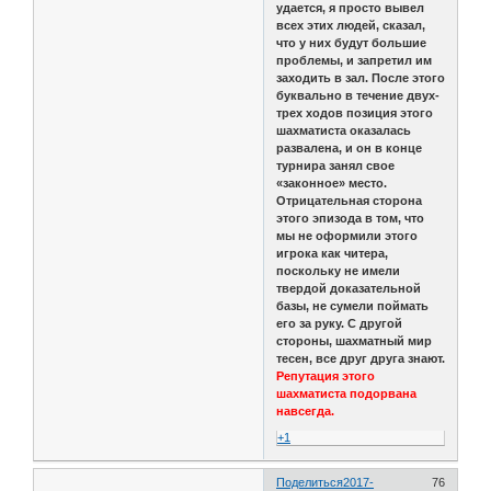
удается, я просто вывел
всех этих людей, сказал,
что у них будут большие
проблемы, и запретил им
заходить в зал. После этого
буквально в течение двух-
трех ходов позиция этого
шахматиста оказалась
развалена, и он в конце
турнира занял свое
«законное» место.
Отрицательная сторона
этого эпизода в том, что
мы не оформили этого
игрока как читера,
поскольку не имели
твердой доказательной
базы, не сумели поймать
его за руку. С другой
стороны, шахматный мир
тесен, все друг друга знают.
Репутация этого
шахматиста подорвана
навсегда.
+1
Поделиться
2017-
76