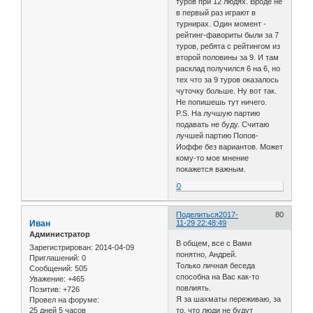
туров при 12 людях. Вроде не
в первый раз играют в
турнирах. Один момент -
рейтинг-фавориты были за 7
туров, ребята с рейтингом из
второй половины за 9. И там
расклад получился 6 на 6, но
тех что за 9 туров оказалось
чуточку больше. Ну вот так.
Не попишешь тут ничего.
P.S. На лучшую партию
подавать не буду. Считаю
лучшей партию Попов-
Иоффе без вариантов. Может
кому-то мое мнение
покажется важным.
0
Поделиться
2017-
80
Иван
11-29 22:48:49
Администратор
В общем, все с Вами
Зарегистрирован
: 2014-04-09
понятно, Андрей.
Приглашений:
0
Только личная беседа
Сообщений:
505
способна на Вас как-то
Уважение:
+465
повлиять.
Позитив:
+726
Я за шахматы переживаю, за
Провел на форуме:
25 дней 5 часов
то, что люди не будут