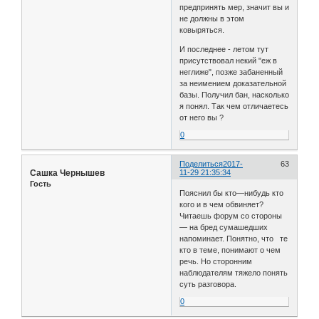
предпринять мер, значит вы и
не должны в этом
ковыряться.
И последнее - летом тут
присутствовал некий "еж в
неглиже", позже забаненный
за неимением доказательной
базы. Получил бан, насколько
я понял. Так чем отличаетесь
от него вы ?
0
Поделиться
2017-
63
Сашка Чернышев
11-29 21:35:34
Гость
Пояснил бы кто—нибудь кто
кого и в чем обвиняет?
Читаешь форум со стороны
— на бред сумашедших
напоминает. Понятно, что те
кто в теме, понимают о чем
речь. Но сторонним
наблюдателям тяжело понять
суть разговора.
0