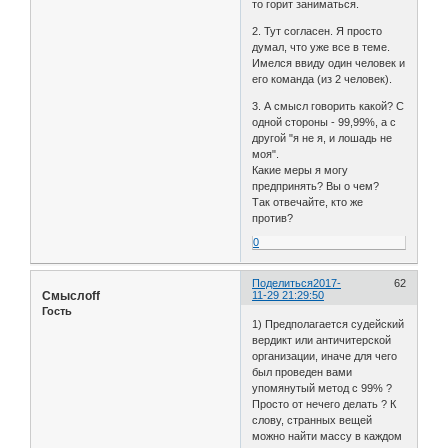
то горит заниматься.
2. Тут согласен. Я просто
думал, что уже все в теме.
Имелся ввиду один человек и
его команда (из 2 человек).
3. А смысл говорить какой? С
одной стороны - 99,99%, а с
другой "я не я, и лошадь не
моя".
Какие меры я могу
предпринять? Вы о чем?
Так отвечайте, кто же
против?
0
Поделиться
2017-
62
Смыслoff
11-29 21:29:50
Гость
1) Предполагается судейский
вердикт или античитерской
организации, иначе для чего
был проведен вами
упомянутый метод с 99% ?
Просто от нечего делать ? К
слову, странных вещей
можно найти массу в каждом