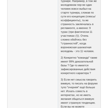
турнире. Например, в том же
молодежном пер-ве один
человек вовсе выбыл на
старте турнира, сломав по
сути его концепцию (плюсы/
коэффициенты), та же
странность заключалась в
регламенте, а именно: 9
турах (при фактически 11
участниках (!)). Очень
сложно обойтись без
"странностей", когда
воронежская шахматная
молодежь - это 11 человек.
2) Конкретно "команда" также
имеет 99% доказательной
базы ? Где-то имеется
зафиксированные действия
конкретного характера ?
3) Если нет смысла говорить
вживую, то писать на форуме
тупо "очерняя" ещё больше
нет. Искать совесть в
интернетах, но не иметь
желания общаться вживую
имеет странную тенденцию.
Если вы не можете