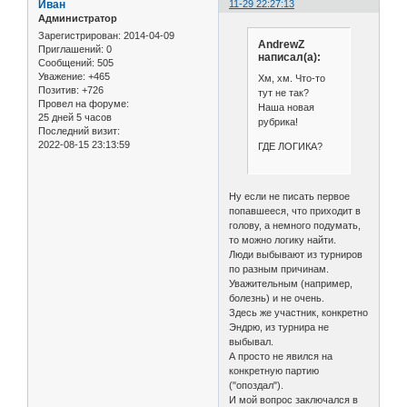
Иван
11-29 22:27:13
Администратор
Зарегистрирован
: 2014-04-09
AndrewZ
Приглашений:
0
написал(а):
Сообщений:
505
Уважение:
+465
Хм, хм. Что-то
Позитив:
+726
тут не так?
Провел на форуме:
Наша новая
25 дней 5 часов
рубрика!
Последний визит:
2022-08-15 23:13:59
ГДЕ ЛОГИКА?
Ну если не писать первое
попавшееся, что приходит в
голову, а немного подумать,
то можно логику найти.
Люди выбывают из турниров
по разным причинам.
Уважительным (например,
болезнь) и не очень.
Здесь же участник, конкретно
Эндрю, из турнира не
выбывал.
А просто не явился на
конкретную партию
("опоздал").
И мой вопрос заключался в