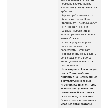
подробно рассмотрен во
втором выпуске журнала для
арбитров.
Однако проблема имеет и
обратную сторону. Когда
игроки видят, что происходит
нечто необычное, они
начинают нервничать и
искать причины не в себе, а
вовне. Одна из
первоочередных версий:
соперник пользуется
подсказками! Возникает
нервная обстановка, и здесь
роль судьи очень важна:
необходимо пресечь это в
самом начале!
На мемориале Алехина уже
после 2 тура я обратил
внимание на неожиданные
результаты некоторых
игроков. Начиная с 3 тура,
за ними был установлен
повышенный контроль –
естественно, негласный.
Были привлечены судьи и
местные организаторы.