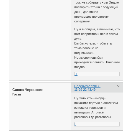
том, не собирается ли Эндрю
повторить это на следующий
день, дав явное
преимущество своему
сопернику.
Ну а в общем, я понимаю, что
вам неприятно и все в таком
духе.
Вы бы хотели, чтобы эта
тема вообще не
поднималась.
Но за свои ошибки
приходится платить. Рано или
поздно.
-1
Поделиться
2017-
77
Сашка Чернышев
11-29 22:43:49
Гость
Ну хоть кто—нибудь
покажите партию с анализом
из наших турниров и
выводами. А то всё
разговоры да разговоры...
0