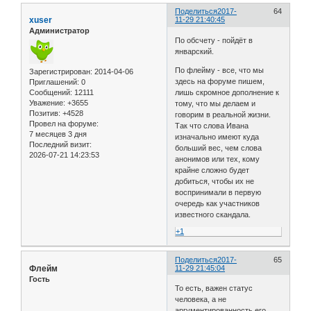
Поделиться
2017-
64
xuser
11-29 21:40:45
Администратор
По обсчету - пойдёт в
январский.
По флейму - все, что мы
Зарегистрирован
: 2014-04-06
здесь на форуме пишем,
Приглашений:
0
Сообщений:
12111
лишь скромное дополнение к
Уважение:
+3655
тому, что мы делаем и
Позитив:
+4528
говорим в реальной жизни.
Провел на форуме:
Так что слова Ивана
7 месяцев 3 дня
изначально имеют куда
Последний визит:
больший вес, чем слова
2026-07-21 14:23:53
анонимов или тех, кому
крайне сложно будет
добиться, чтобы их не
воспринимали в первую
очередь как участников
известного скандала.
+1
Поделиться
2017-
65
Флейм
11-29 21:45:04
Гость
То есть, важен статус
человека, а не
аргументированность его