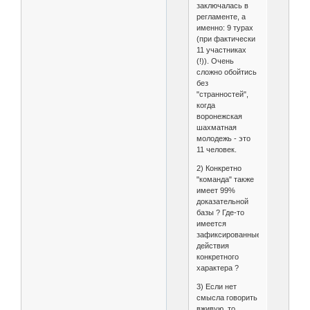
заключалась в
регламенте, а
именно: 9 турах
(при фактически
11 участниках
(!)). Очень
сложно обойтись
без
"странностей",
когда
воронежская
шахматная
молодежь - это
11 человек.
2) Конкретно
"команда" также
имеет 99%
доказательной
базы ? Где-то
имеется
зафиксированные
действия
конкретного
характера ?
3) Если нет
смысла говорить
вживую, то