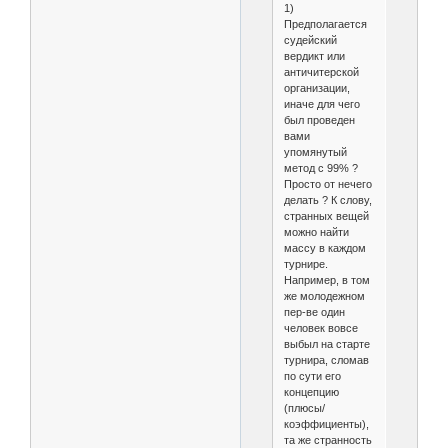
1)
Предполагается
судейский
вердикт или
античитерской
организации,
иначе для чего
был проведен
вами
упомянутый
метод с 99% ?
Просто от нечего
делать ? К слову,
странных вещей
можно найти
массу в каждом
турнире.
Например, в том
же молодежном
пер-ве один
человек вовсе
выбыл на старте
турнира, сломав
по сути его
концепцию
(плюсы/
коэффициенты),
та же странность