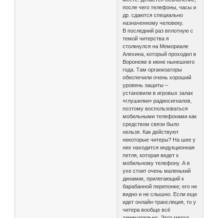
после чего телефоны, часы и
др. сдаются специально
назначенному человеку.
В последний раз вплотную с
темой читерства я
столкнулся на Мемориале
Алехина, который проходил в
Воронеже в июне нынешнего
года. Там организаторы
обеспечили очень хороший
уровень защиты –
установили в игровых залах
«глушилки» радиосигналов,
поэтому воспользоваться
мобильными телефонами как
средством связи было
нельзя. Как действуют
некоторые читеры? На шее у
них находится индукционная
петля, которая ведет к
мобильному телефону. А в
ухе стоит очень маленький
динамик, прилегающий к
барабанной перепонке; его не
видно и не слышно. Если еще
идет онлайн-трансляция, то у
читера вообще всё
замечательно. Этот метод