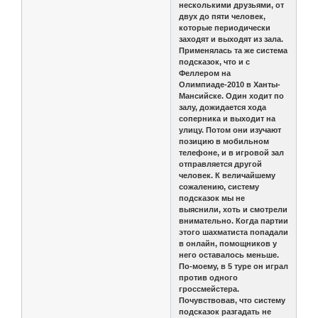
несколькими друзьями, от
двух до пяти человек,
которые периодически
заходят и выходят из зала.
Применялась та же система
подсказок, что и с
Феллером на
Олимпиаде-2010 в Ханты-
Мансийске. Один ходит по
залу, дожидается хода
соперника и выходит на
улицу. Потом они изучают
позицию в мобильном
телефоне, и в игровой зал
отправляется другой
человек. К величайшему
сожалению, систему
подсказок мы не
выяснили, хоть и смотрели
внимательно. Когда партии
этого шахматиста попадали
в онлайн, помощников у
него оставалось меньше.
По-моему, в 5 туре он играл
против одного
гроссмейстера.
Почувствовав, что систему
подсказок разгадать не