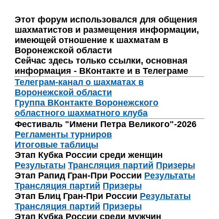
Этот форум использовался для общения
шахматистов и размещения информации,
имеющей отношение к шахматам в
Воронежской области
Сейчас здесь только ссылки, основная
информация - ВКонтакте и в Телеграме
Телеграм-канал о шахматах в
Воронежской области
Группа ВКонтакте Воронежского
областного шахматного клуба
Фестиваль "Имени Петра Великого"-2026
Регламенты турниров
Итоговые таблицы
Этап Кубка России среди женщин
Результаты
Трансляция партий
Призеры
Этап Рапид Гран-При России
Результаты
Трансляция партий
Призеры
Этап Блиц Гран-При России
Результаты
Трансляция партий
Призеры
Этап Кубка России среди мужчин