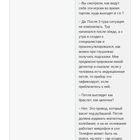
– Вы смотрели, как ведут
себя эти игроки во время
партии, куда выходят и т.п.?
– Да. После 3 тура ситуация
не изменилась. Тур
начинался после обеда, а с
утра я сходил к
специалистам и
проконсультировался, как
можно при глушилках
получать подсказки. Мне
продемонстрировали некий
детектор и сказали: если у
человека есть индукционная
петля, то прибор это
зафиксирует, если
приблизитесь к ней.
– Петля выглядит как
браслет, как цепочка?
– Нет. Это провод, который
висит под рубашкой. Петля
должна издавать магнитные
колебания, и на их основании
работает микрофон в ухе.
Телефон может быть на
поясе, на ноге – где угодно.