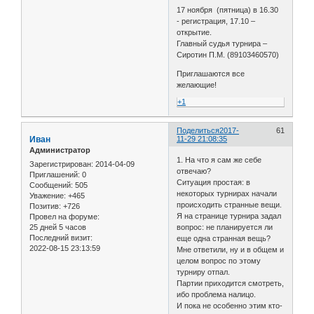
17 ноября (пятница) в 16.30
- регистрация, 17.10 –
открытие.
Главный судья турнира –
Сиротин П.М. (89103460570)
Приглашаются все
желающие!
+1
Поделиться
2017-
61
Иван
11-29 21:08:35
Администратор
1. На что я сам же себе
Зарегистрирован
: 2014-04-09
отвечаю?
Приглашений:
0
Ситуация простая: в
Сообщений:
505
некоторых турнирах начали
Уважение:
+465
происходить странные вещи.
Позитив:
+726
Я на странице турнира задал
Провел на форуме:
25 дней 5 часов
вопрос: не планируется ли
Последний визит:
еще одна странная вещь?
2022-08-15 23:13:59
Мне ответили, ну и в общем и
целом вопрос по этому
турниру отпал.
Партии приходится смотреть,
ибо проблема налицо.
И пока не особенно этим кто-