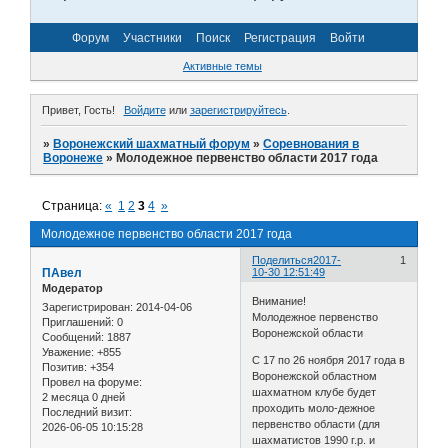
Форум
Участники
Поиск
Регистрация
Войти
Активные темы
Привет, Гость!
Войдите
или
зарегистрируйтесь
.
»
Воронежский шахматный форум
»
Соревнования в
Воронеже
»
Молодежное первенство области 2017 года
Страница:
«
1
2
3
4
»
Молодежное первенство области 2017 года
Поделиться
2017-
1
ПАвел
10-30 12:51:49
Модератор
Внимание!
Зарегистрирован
: 2014-04-06
Молодежное первенство
Приглашений:
0
Воронежской области
Сообщений:
1887
Уважение:
+855
С 17 по 26 ноября 2017 года в
Позитив:
+354
Воронежской областном
Провел на форуме:
шахматном клубе будет
2 месяца 0 дней
проходить моло-дежное
Последний визит:
первенство области (для
2026-06-05 10:15:28
шахматистов 1990 г.р. и