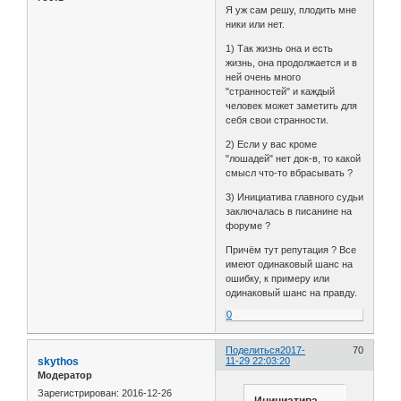
Я уж сам решу, плодить мне
ники или нет.
1) Так жизнь она и есть
жизнь, она продолжается и в
ней очень много
"странностей" и каждый
человек может заметить для
себя свои странности.
2) Если у вас кроме
"лошадей" нет док-в, то какой
смысл что-то вбрасывать ?
3) Инициатива главного судьи
заключалась в писанине на
форуме ?
Причём тут репутация ? Все
имеют одинаковый шанс на
ошибку, к примеру или
одинаковый шанс на правду.
0
Поделиться
2017-
70
skythos
11-29 22:03:20
Модератор
Зарегистрирован
: 2016-12-26