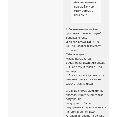
бан, насколько я
понял. Так чем
отличаетесь от
него вы ?
1) Указанный метод был
применен главным судьей
Воронеж-опена.
И он дал результат 99,99.
То, что человек выбывает -
это одно.
Обычное дело.
Жизнь называется.
Зачем сравнивать эти вещи?
2) Я об этом и говорю. Про
лошадь.
3) Я уж как-нибудь сам решу,
чем мне следует, а чем не
следует заниматься.
Отличие с ежом достаточно
простое, у него были только
подозрения.
Когда у меня были
подозрения во время опена, я
ничего нигде не писал.
А теперь я говорю на основе