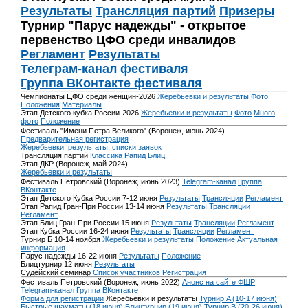
Результаты
Трансляция партий
Призеры
Турнир "Парус надежды" - открытое
первенство ЦФО среди инвалидов
Регламент
Результаты
Телеграм-канал фестиваля
Группа ВКонтакте фестиваля
Чемпионаты ЦФО среди женщин-2026
Жеребьевки и результаты
Фото
Положения
Материалы
Этап Детского кубка России-2026
Жеребьевки и результаты
Фото
Много
фото
Положение
Фестиваль "Имени Петра Великого" (Воронеж, июнь 2024)
Предварительная регистрация
Жеребьевки, результаты, списки заявок
Трансляция партий
Классика
Рапид
Блиц
Этап ДКР (Воронеж, май 2024)
Жеребьевки и результаты
Фестиваль Петровский (Воронеж, июнь 2023)
Telegram-канал
Группа
ВКонтакте
Этап Детского Кубка России 7-12 июня
Результаты
Трансляции
Регламент
Этап Рапид Гран-При России 13-14 июня
Результаты
Трансляции
Регламент
Этап Блиц Гран-При России 15 июня
Результаты
Трансляции
Регламент
Этап Кубка России 16-24 июня
Результаты
Трансляции
Регламент
Турнир Б 10-14 ноября
Жеребьевки и результаты
Положение
Актуальная
информация
Парус надежды 16-22 июня
Результаты
Положение
Блицтурнир 12 июня
Результаты
Судейский семинар
Список участников
Регистрация
Фестиваль Петровский (Воронеж, июнь 2022)
Анонс на сайте ФШР
Telegram-канал
Группа ВКонтакте
Форма для регистрации
Жеребьевки и результаты
Турнир A (10-17 июня)
Быстрые шахматы (18 июня)
Блицтурнир (19 июня)
Турнир B (20-26 июня)