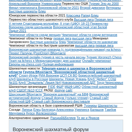
Апрельский Воронеж
Универсиада
Первенство ОШК
Турнир Эло до 2000
Финал чемпионата Воронежской области-2021
Второй дивизион
Ветераны
Быстрые шахматы
Блиц
Юниорские первенства области-2021
Классика
Рапид
Блиц
Первенство областного шахматного клуба
Высшая лига
Первая лига
V летняя Спартакиада молодёжи, II этап (ЦФО) 18-23
Первенство
Воронежа среди школьников
Воронежский областной этап Белой
Ладьи-2021
Чемпионат области среди женщин
Чемпионат области среди ветеранов
Чемпионат области по блицу
первая лига
высшая лига
Мемориал
Загоровского
быстрые шахматы
блиц
Чемпионат области по шахматам
Чемпионат области по быстрым шахматам
высшая лига
первая лига
Воронежская шахматная команда (с подтверждёнными никами) на lichess
Проект Патиум (PostOrion) ВКонтакте
Воронежский онлайн-турнир в честь начала весны
Турнир Voronezh Chess
Team на lichess к Международному дню шахмат
Онлайн-чемпионат
Европы на chess.com
Полная информация
Шахматные новости:
Telegram-канал о шахматах в Воронежской
области
Группа ВКонтакте "Воронежский областной шахматный
клуб"
Спорт-Игрок
РИА Воронеж
ЦСП СК ВО
Борисоглебский шахматный
клуб
Шахматы в Россоши
Шахматы. Новая Усмань
Клуб "Дебют" СОШ
№101
Клуб "Эндшпиль" Лицея №4
Нововоронежский ДДТ
Труд-Черноземье
Шахматные организации:
FIDE
ФШР
МШФ ЦФО
Областной шахматный
клуб
СШОР №13
ICCF
РАЗШ:
форум
сайт
Шахсекция ВКонтакте
"Воронеж шахматный" на БВФ
Воронежский
исторический форум
Cтарый форум (только чтение)
Старый сайт
областной ШФ
Старый сайт Воронежского фестиваля
Воронежская область в базе соревнований РШФ:
Турниры
Шахматисты
Соседи:
Липецк
Елец
Белгород
Алексеевка
Урюпинск
Балашов
Тамбов
Мичуринск
Курск
Железногорск
Альтернативно одаренные:
Раецкий&Беляев
Те же и Яриков
Воронежский шахматный форум