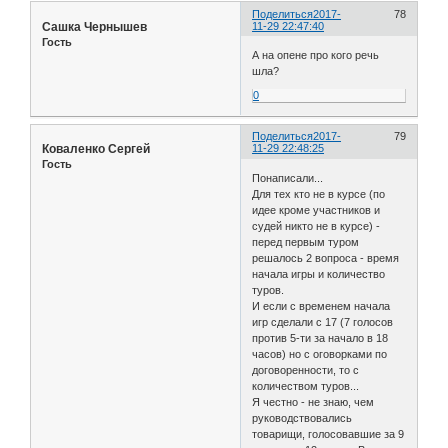
Поделиться
2017-
78
Сашка Чернышев
11-29 22:47:40
Гость
А на опене про кого речь
шла?
0
Поделиться
2017-
79
Коваленко Сергей
11-29 22:48:25
Гость
Понаписали...
Для тех кто не в курсе (по
идее кроме участников и
судей никто не в курсе) -
перед первым туром
решалось 2 вопроса - время
начала игры и количество
туров.
И если с временем начала
игр сделали с 17 (7 голосов
против 5-ти за начало в 18
часов) но с оговорками по
договоренности, то с
количеством туров...
Я честно - не знаю, чем
руководствовались
товарищи, голосовавшие за 9