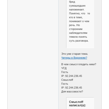
бред
сумашедших
напоминает.
Понятно, что те
кто в теме,
понимают о чем
речь. Но
сторонним
наблюдателям
тяжело понять
суть разговора.
Это уже старая тема.
Читеры в Воронеже?
В чем смысл плодить ники?
ЧТД
Гость
IP: 92.244.236.45
Смыслoff
Гость
IP: 92.244.236.45
Для массовости?
Смыслoff
написал(а):