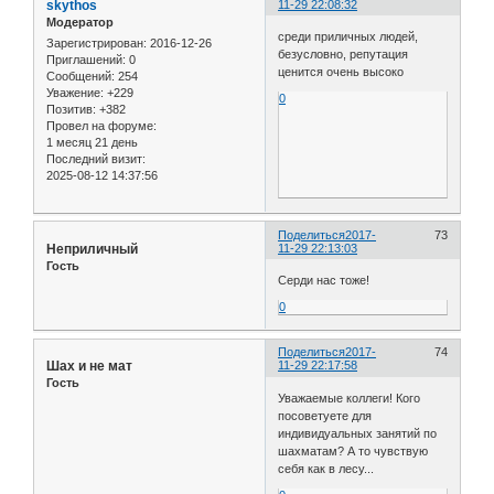
skythos
11-29 22:08:32
Модератор
среди приличных людей,
Зарегистрирован
: 2016-12-26
безусловно, репутация
Приглашений:
0
ценится очень высоко
Сообщений:
254
Уважение:
+229
0
Позитив:
+382
Провел на форуме:
1 месяц 21 день
Последний визит:
2025-08-12 14:37:56
Поделиться
2017-
73
Неприличный
11-29 22:13:03
Гость
Серди нас тоже!
0
Поделиться
2017-
74
Шах и не мат
11-29 22:17:58
Гость
Уважаемые коллеги! Кого
посоветуете для
индивидуальных занятий по
шахматам? А то чувствую
себя как в лесу...