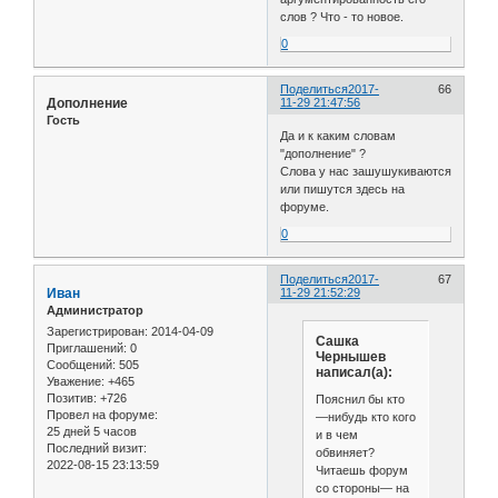
слов ? Что - то новое.
0
Поделиться
2017-
66
Дополнение
11-29 21:47:56
Гость
Да и к каким словам
"дополнение" ?
Слова у нас зашушукиваются
или пишутся здесь на
форуме.
0
Поделиться
2017-
67
Иван
11-29 21:52:29
Администратор
Зарегистрирован
: 2014-04-09
Сашка
Приглашений:
0
Чернышев
Сообщений:
505
написал(а):
Уважение:
+465
Позитив:
+726
Пояснил бы кто
Провел на форуме:
—нибудь кто кого
25 дней 5 часов
и в чем
Последний визит:
обвиняет?
2022-08-15 23:13:59
Читаешь форум
со стороны— на