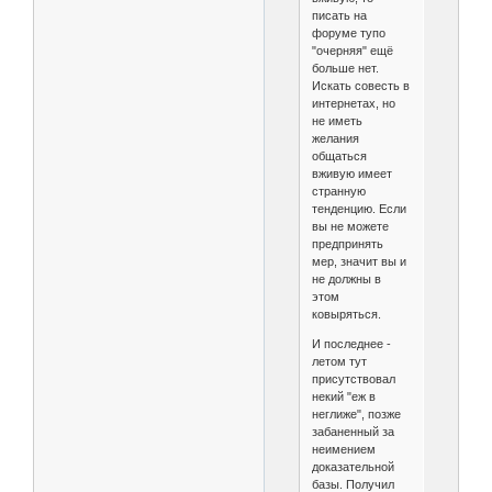
писать на
форуме тупо
"очерняя" ещё
больше нет.
Искать совесть в
интернетах, но
не иметь
желания
общаться
вживую имеет
странную
тенденцию. Если
вы не можете
предпринять
мер, значит вы и
не должны в
этом
ковыряться.
И последнее -
летом тут
присутствовал
некий "еж в
неглиже", позже
забаненный за
неимением
доказательной
базы. Получил