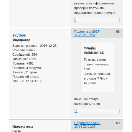
результатов официальной
проверки партий по
инициативе главного судьи.
0
Поделиться
2017-
68
skythos
11-29 21:52:57
Модератор
Зарегистрирован
: 2016-12-26
Флейм
Приглашений:
0
написал(а):
Сообщений:
254
Уважение:
+229
То есть, важен
Позитив:
+382
статус человека,
Провел на форуме:
а не
1 месяц 21 день
аргументированность
Последний визит:
его слов ? Что -
2025-08-12 14:37:56
то новое.
важен не статус
важна репутация
-1
Поделиться
2017-
69
Инициатива
11-29 22:01:06
Гость