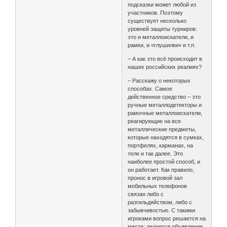
подсказки может любой из
участников. Поэтому
существует несколько
уровней защиты турниров:
это и металлоискатели, и
рамки, и «глушилки» и т.п.
– А как это всё происходит в
наших российских реалиях?
– Расскажу о некоторых
способах. Самое
действенное средство – это
ручные металлодетекторы и
рамочные металлоискатели,
реагирующие на все
металлические предметы,
которые находятся в сумках,
портфелях, карманах, на
теле и так далее. Это
наиболее простой способ, и
он работает. Как правило,
пронос в игровой зал
мобильных телефонов
связан либо с
разгильдяйством, либо с
забывчивостью. С такими
игроками вопрос решается на
месте: делается объявление,