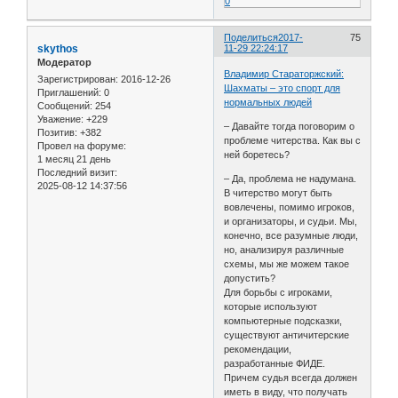
0
Поделиться
2017-
75
skythos
11-29 22:24:17
Модератор
Владимир Стараторжский:
Зарегистрирован
: 2016-12-26
Шахматы – это спорт для
Приглашений:
0
нормальных людей
Сообщений:
254
Уважение:
+229
– Давайте тогда поговорим о
Позитив:
+382
проблеме читерства. Как вы с
Провел на форуме:
ней боретесь?
1 месяц 21 день
Последний визит:
– Да, проблема не надумана.
2025-08-12 14:37:56
В читерство могут быть
вовлечены, помимо игроков,
и организаторы, и судьи. Мы,
конечно, все разумные люди,
но, анализируя различные
схемы, мы же можем такое
допустить?
Для борьбы с игроками,
которые используют
компьютерные подсказки,
существуют античитерские
рекомендации,
разработанные ФИДЕ.
Причем судья всегда должен
иметь в виду, что получать