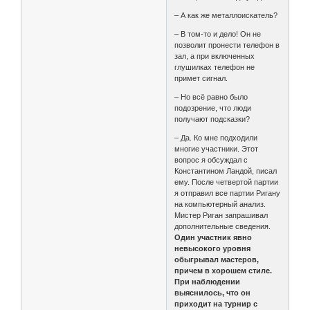
– А как же металлоискатель?
– В том-то и дело! Он не
позволит пронести телефон в
зал, а при включенных
глушилках телефон не
примет сигнал.
– Но всё равно было
подозрение, что люди
получают подсказки?
– Да. Ко мне подходили
многие участники. Этот
вопрос я обсуждал с
Константином Ландой, писал
ему. После четвертой партии
я отправил все партии Ригану
на компьютерный анализ.
Мистер Риган запрашивал
дополнительные сведения.
Один участник явно
невысокого уровня
обыгрывал мастеров,
причем в хорошем стиле.
При наблюдении
выяснилось, что он
приходит на турнир с