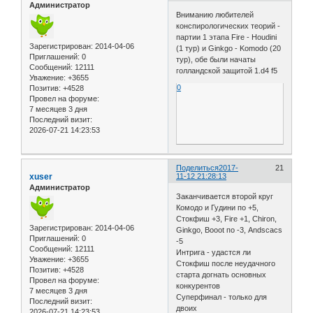
Администратор
Вниманию любителей
конспирологических теорий -
партии 1 этапа Fire - Houdini
Зарегистрирован
: 2014-04-06
(1 тур) и Ginkgo - Komodo (20
Приглашений:
0
тур), обе были начаты
Сообщений:
12111
голландской защитой 1.d4 f5
Уважение:
+3655
0
Позитив:
+4528
Провел на форуме:
7 месяцев 3 дня
Последний визит:
2026-07-21 14:23:53
Поделиться
2017-
21
xuser
11-12 21:28:13
Администратор
Заканчивается второй круг
Комодо и Гудини по +5,
Стокфиш +3, Fire +1, Chiron,
Зарегистрирован
: 2014-04-06
Ginkgo, Booot по -3, Andscacs
Приглашений:
0
-5
Сообщений:
12111
Интрига - удастся ли
Уважение:
+3655
Стокфиш после неудачного
Позитив:
+4528
старта догнать основных
Провел на форуме:
конкурентов
7 месяцев 3 дня
Суперфинал - только для
Последний визит:
двоих
2026-07-21 14:23:53