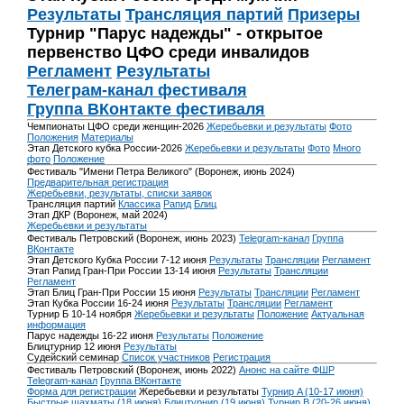
Результаты
Трансляция партий
Призеры
Турнир "Парус надежды" - открытое
первенство ЦФО среди инвалидов
Регламент
Результаты
Телеграм-канал фестиваля
Группа ВКонтакте фестиваля
Чемпионаты ЦФО среди женщин-2026
Жеребьевки и результаты
Фото
Положения
Материалы
Этап Детского кубка России-2026
Жеребьевки и результаты
Фото
Много
фото
Положение
Фестиваль "Имени Петра Великого" (Воронеж, июнь 2024)
Предварительная регистрация
Жеребьевки, результаты, списки заявок
Трансляция партий
Классика
Рапид
Блиц
Этап ДКР (Воронеж, май 2024)
Жеребьевки и результаты
Фестиваль Петровский (Воронеж, июнь 2023)
Telegram-канал
Группа
ВКонтакте
Этап Детского Кубка России 7-12 июня
Результаты
Трансляции
Регламент
Этап Рапид Гран-При России 13-14 июня
Результаты
Трансляции
Регламент
Этап Блиц Гран-При России 15 июня
Результаты
Трансляции
Регламент
Этап Кубка России 16-24 июня
Результаты
Трансляции
Регламент
Турнир Б 10-14 ноября
Жеребьевки и результаты
Положение
Актуальная
информация
Парус надежды 16-22 июня
Результаты
Положение
Блицтурнир 12 июня
Результаты
Судейский семинар
Список участников
Регистрация
Фестиваль Петровский (Воронеж, июнь 2022)
Анонс на сайте ФШР
Telegram-канал
Группа ВКонтакте
Форма для регистрации
Жеребьевки и результаты
Турнир A (10-17 июня)
Быстрые шахматы (18 июня)
Блицтурнир (19 июня)
Турнир B (20-26 июня)