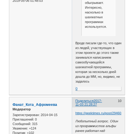
2019-05-06 01:48:03
обыгрывает.
Интересно,
насколько в
шахматных
программах
используется.
Вроде писали где-то, что один
из людей, участвующих в
этом проекте до этого также
занимался написанием
самообучающейся
шахматной программы,
которая за несколько дней
дошла до ММ, но, видимо, не
задалось
0
Поделиться
2017-
10
Фанат_Кота_Афромеева
11-03 21:28:27
Модератор
https://geektimes.ru/post/294603/
Зарегистрирован
: 2014-04-15
Приглашений:
0
Любопытный вопрос. Один
Сообщений:
315
из программистов альфы
Уважение:
+124
ранее работал над
Позитив:
+102