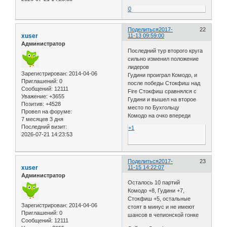
0
Поделиться
2017-
22
xuser
11-13 09:59:00
Администратор
Последний тур второго круга
сильно изменил положение
лидеров
Зарегистрирован
: 2014-04-06
Гудини проиграл Комодо, и
Приглашений:
0
после победы Стокфиш над
Сообщений:
12111
Fire Стокфиш сравнялся с
Уважение:
+3655
Гудини и вышел на второе
Позитив:
+4528
место по Бухгольцу
Провел на форуме:
Комодо на очко впереди
7 месяцев 3 дня
Последний визит:
+1
2026-07-21 14:23:53
Поделиться
2017-
23
xuser
11-15 14:22:07
Администратор
Осталось 10 партий
Комодо +8, Гудини +7,
Стокфиш +5, остальные
Зарегистрирован
: 2014-04-06
стоят в минус и не имеют
Приглашений:
0
шансов в чепионской гонке
Сообщений:
12111