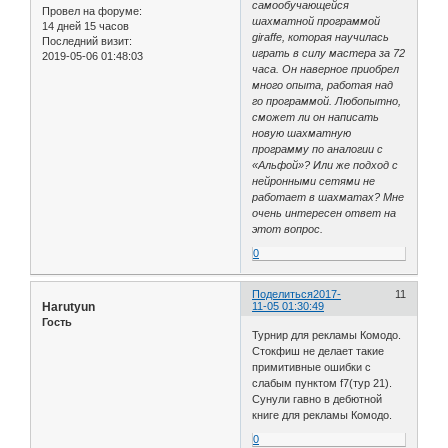
самообучающейся
Провел на форуме:
шахматной программой
14 дней 15 часов
giraffe, которая научилась
Последний визит:
играть в силу мастера за 72
2019-05-06 01:48:03
часа. Он наверное приобрел
много опыта, работая над
го программой. Любопытно,
сможет ли он написать
новую шахматную
программу по аналогии с
«Альфой»? Или же подход с
нейронными сетями не
работает в шахматах? Мне
очень интересен ответ на
этот вопрос.
0
Поделиться
2017-
11
Harutyun
11-05 01:30:49
Гость
Турнир для рекламы Комодо.
Стокфиш не делает такие
примитивные ошибки с
слабым пунктом f7(тур 21).
Сунули гавно в дебютной
книге для рекламы Комодо.
0