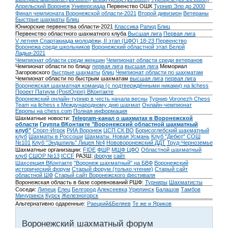
Апрельский Воронеж
Универсиада
Первенство ОШК
Турнир Эло до 2000
Финал чемпионата Воронежской области-2021
Второй дивизион
Ветераны
Быстрые шахматы
Блиц
Юниорские первенства области-2021
Классика
Рапид
Блиц
Первенство областного шахматного клуба
Высшая лига
Первая лига
V летняя Спартакиада молодёжи, II этап (ЦФО) 18-23
Первенство
Воронежа среди школьников
Воронежский областной этап Белой
Ладьи-2021
Чемпионат области среди женщин
Чемпионат области среди ветеранов
Чемпионат области по блицу
первая лига
высшая лига
Мемориал
Загоровского
быстрые шахматы
блиц
Чемпионат области по шахматам
Чемпионат области по быстрым шахматам
высшая лига
первая лига
Воронежская шахматная команда (с подтверждёнными никами) на lichess
Проект Патиум (PostOrion) ВКонтакте
Воронежский онлайн-турнир в честь начала весны
Турнир Voronezh Chess
Team на lichess к Международному дню шахмат
Онлайн-чемпионат
Европы на chess.com
Полная информация
Шахматные новости:
Telegram-канал о шахматах в Воронежской
области
Группа ВКонтакте "Воронежский областной шахматный
клуб"
Спорт-Игрок
РИА Воронеж
ЦСП СК ВО
Борисоглебский шахматный
клуб
Шахматы в Россоши
Шахматы. Новая Усмань
Клуб "Дебют" СОШ
№101
Клуб "Эндшпиль" Лицея №4
Нововоронежский ДДТ
Труд-Черноземье
Шахматные организации:
FIDE
ФШР
МШФ ЦФО
Областной шахматный
клуб
СШОР №13
ICCF
РАЗШ:
форум
сайт
Шахсекция ВКонтакте
"Воронеж шахматный" на БВФ
Воронежский
исторический форум
Cтарый форум (только чтение)
Старый сайт
областной ШФ
Старый сайт Воронежского фестиваля
Воронежская область в базе соревнований РШФ:
Турниры
Шахматисты
Соседи:
Липецк
Елец
Белгород
Алексеевка
Урюпинск
Балашов
Тамбов
Мичуринск
Курск
Железногорск
Альтернативно одаренные:
Раецкий&Беляев
Те же и Яриков
Воронежский шахматный форум