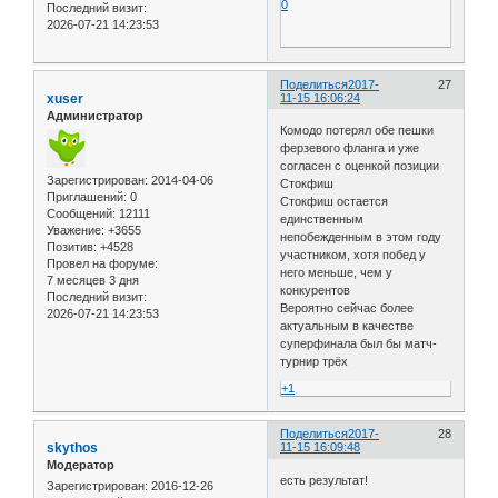
0
Последний визит:
2026-07-21 14:23:53
Поделиться
2017-
27
xuser
11-15 16:06:24
Администратор
Комодо потерял обе пешки
ферзевого фланга и уже
согласен с оценкой позиции
Зарегистрирован
: 2014-04-06
Стокфиш
Приглашений:
0
Стокфиш остается
Сообщений:
12111
единственным
Уважение:
+3655
непобежденным в этом году
Позитив:
+4528
участником, хотя побед у
Провел на форуме:
него меньше, чем у
7 месяцев 3 дня
конкурентов
Последний визит:
Вероятно сейчас более
2026-07-21 14:23:53
актуальным в качестве
суперфинала был бы матч-
турнир трёх
+1
Поделиться
2017-
28
skythos
11-15 16:09:48
Модератор
есть результат!
Зарегистрирован
: 2016-12-26