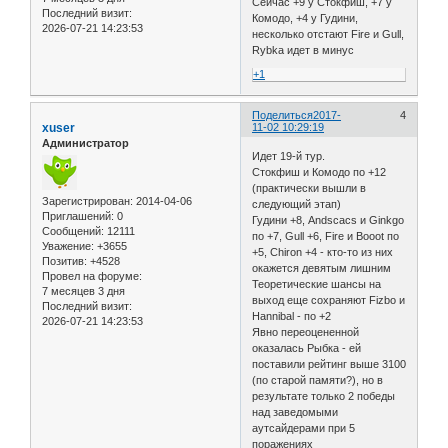
Сейчас +9 у Стокфиш, +7 у
Последний визит:
Комодо, +4 у Гудини,
2026-07-21 14:23:53
несколько отстают Fire и Gull,
Rybka идет в минус
+1
Поделиться
2017-
4
xuser
11-02 10:29:19
Администратор
Идет 19-й тур.
Стокфиш и Комодо по +12
(практически вышли в
Зарегистрирован
: 2014-04-06
следующий этап)
Приглашений:
0
Гудини +8, Andscacs и Ginkgo
Сообщений:
12111
по +7, Gull +6, Fire и Booot по
Уважение:
+3655
+5, Chiron +4 - кто-то из них
Позитив:
+4528
окажется девятым лишним
Провел на форуме:
Теоретические шансы на
7 месяцев 3 дня
выход еще сохраняют Fizbo и
Последний визит:
Hannibal - по +2
2026-07-21 14:23:53
Явно переоцененной
оказалась Рыбка - ей
поставили рейтинг выше 3100
(по старой памяти?), но в
результате только 2 победы
над заведомыми
аутсайдерами при 5
поражениях