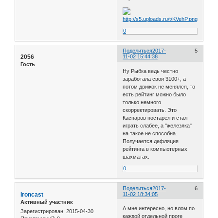
0
Поделиться
2017-
5
2056
11-02 15:44:38
Гость
Ну Рыбка ведь честно
заработала свои 3100+, а
потом движок не менялся, то
есть рейтинг можно было
только немного
скорректировать. Это
Каспаров постарел и стал
играть слабее, а "железяка"
на такое не способна.
Получается дефляция
рейтинга в компьютерных
шахматах.
0
Поделиться
2017-
6
Ironcast
11-02 18:34:05
Активный участник
А мне интересно, но влом по
Зарегистрирован
: 2015-04-30
каждой отдельной проге