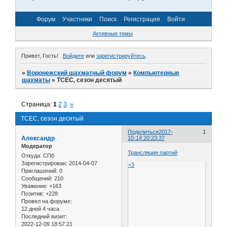
Форум
Участники
Поиск
Регистрация
Войти
Активные темы
Привет, Гость!
Войдите
или
зарегистрируйтесь
.
»
Воронежский шахматный форум
»
Компьютерные
шахматы
»
TCEC, сезон десятый
Страница:
1
2
3
»
TCEC, сезон десятый
Поделиться
2017-
1
Александр
10-14 20:23:37
Модератор
Трансляция партий
Откуда:
СПб
Зарегистрирован
: 2014-04-07
+3
Приглашений:
0
Сообщений:
210
Уважение:
+163
Позитив:
+228
Провел на форуме:
12 дней 4 часа
Последний визит:
2022-12-09 18:57:21