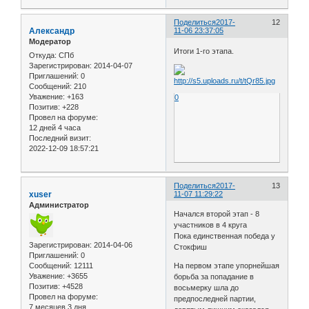
Поделиться
2017-
12
Александр
11-06 23:37:05
Модератор
Итоги 1-го этапа.
Откуда:
СПб
Зарегистрирован
: 2014-04-07
Приглашений:
0
Сообщений:
210
Уважение:
+163
0
Позитив:
+228
Провел на форуме:
12 дней 4 часа
Последний визит:
2022-12-09 18:57:21
Поделиться
2017-
13
xuser
11-07 11:29:22
Администратор
Начался второй этап - 8
участников в 4 круга
Пока единственная победа у
Зарегистрирован
: 2014-04-06
Стокфиш
Приглашений:
0
Сообщений:
12111
На первом этапе упорнейшая
Уважение:
+3655
борьба за попадание в
Позитив:
+4528
восьмерку шла до
Провел на форуме:
предпоследней партии,
7 месяцев 3 дня