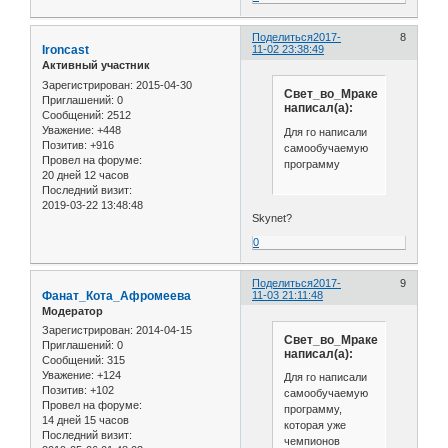
Поделиться
2017-
8
Ironcast
11-02 23:38:49
Активный участник
Зарегистрирован
: 2015-04-30
Свет_во_Мраке
Приглашений:
0
написал(а):
Сообщений:
2512
Уважение:
+448
Для го написали
Позитив:
+916
самообучаемую
Провел на форуме:
программу
20 дней 12 часов
Последний визит:
2019-03-22 13:48:48
Skynet?
0
Поделиться
2017-
9
Фанат_Кота_Афромеева
11-03 21:11:48
Модератор
Зарегистрирован
: 2014-04-15
Свет_во_Мраке
Приглашений:
0
написал(а):
Сообщений:
315
Уважение:
+124
Для го написали
Позитив:
+102
самообучаемую
Провел на форуме:
программу,
14 дней 15 часов
которая уже
Последний визит:
чемпионов