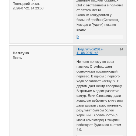
девятым лишним оказался
Последний визит:
Gull с отставанием в пол-очка
2026-07-21 14:23:53
от пятого места
Особых конкурентов у
большой тройки (Стокфиш,
Комодо и Гудини) пока не
видно
0
Поделиться
2017-
14
Harutyun
11-08 20:51:45
Гость
Не ясно почему во всех
партиях Стокфиш дает
соперникам подавляющий
перевес. В одном с первого
ходя ослабляет клетку f7. В
другом дает центр сопернику.
В третьем медлит развитие
фигур. Если Стокфишу дали
хорошую дебютную книгу или
дали думать самостоятельно
результат был бы более
хорошим. В реальности (в
моем компютере) Стокфиш
побеждает Гудини со счетом
4:0.