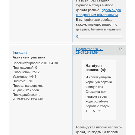
На всех трех стадиях
турнира методы выбора
дебюта разные -
здесь видео
с подробным объяснением
В суперфинале вообще
каждую позицию играют по
два раза, белыми и черными
0
Поделиться
2017-
18
Ironcast
11-09 19:29:59
Активный участник
Зарегистрирован
: 2015-04-30
Harutyun
Приглашений:
0
написал(а):
Сообщений:
2512
Уважение:
+448
Я хотел увидить
Позитив:
+916
хорошую партию
Провел на форуме:
и видел как
20 дней 12 часов
Стокфиш при
Последний визит:
первом своем
2019-03-22 13:48:48
ходе ослабляет
Короля с ходом
1. ... f7 - f5.
Голландская вполне неплохой
дебют, но людям на первом