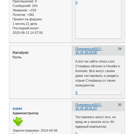
Приглашений:
0
0
Сообщений:
254
Уважение:
+229
Позитив:
+382
Провел на форуме:
1 месяц 21 день
Последний визит:
2025-08-12 14:37:56
Поделиться
2017-
29
Harutyun
11-15 18:16:00
Гость
А вот на сайте chess.com
Стокфиш обгонял и Houdini и
Komodo. Все могут своем
доме тестировать и увидеть
отрыв Стокфиша от своих
конкурентов.
0
Поделиться
2017-
30
xuser
11-15 18:31:27
Администратор
Тестировать могут все, но
вряд ли у многих есть 44-
ядерный компьютер
Зарегистрирован
: 2014-04-06
0