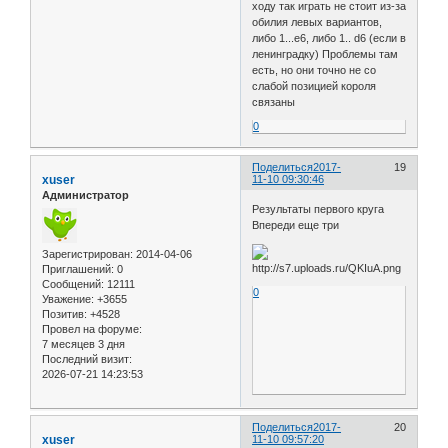
ходу так играть не стоит из-за
обилия левых вариантов,
либо 1...e6, либо 1.. d6 (если в
ленинградку) Проблемы там
есть, но они точно не со
слабой позицией короля
связаны
0
Поделиться
2017-
19
xuser
11-10 09:30:46
Администратор
Результаты первого круга
Впереди еще три
Зарегистрирован
: 2014-04-06
Приглашений:
0
Сообщений:
12111
0
Уважение:
+3655
Позитив:
+4528
Провел на форуме:
7 месяцев 3 дня
Последний визит:
2026-07-21 14:23:53
Поделиться
2017-
20
xuser
11-10 09:57:20