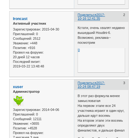
Поделиться
2017-
2
Ironcast
10-16 12:41:35
Активный участник
Кстати, очень хвалят недавно
Зарегистрирован
: 2015-04-30
вышедший Houdini-6.
Приглашений:
0
Возможно, реклама--
Сообщений:
2512
посмотрим
Уважение:
+448
Позитив:
+916
0
Провел на форуме:
20 дней 12 часов
Последний визит:
2019-03-22 13:48:48
Поделиться
2017-
3
xuser
10-24 08:47:19
Администратор
В этот раз формула менее
замысловатая
На первом этапе все 24
Зарегистрирован
: 2014-04-06
участника играют в один круг,
Приглашений:
0
дальше идут восемь
Сообщений:
12111
На втором этапе эти восемь
Уважение:
+3655
определяют двух
Позитив:
+4528
финалистов, и дальше финал
Провел на форуме:
7 месяцев 3 дня