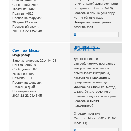
Приглашений:
0
гуглить, какой даты все проги
Сообщений:
2512
на турнире.. Чайка (Gull 3),
Уважение:
+448
насколько помню, уже пару
Позитив:
+916
лет не обновлялась.
Провел на форуме:
20 дней 12 часов
Интересно, какие движки
Последний визит:
развиваются.
2019-03-22 13:48:48
0
Поделиться
2017-
7
Свет_во_Мраке
11-02 19:33:10
Модератор
Для го написали
Зарегистрирован
: 2014-04-08
самообучаемую программу,
Приглашений:
0
которая уже чемпионов
Сообщений:
187
обыгрывает. Интересно,
Уважение:
+83
насколько в шахматных
Позитив:
+10
программах используется.
Провел на форуме:
1 месяц 0 дней
Или все по старинке, метод
Последний визит:
альфа-бета-отсечения с
2024-12-21 03:46:05
функцией оценки, в которой
несколько тысяч
параметров?
Отредактировано
Свет_во_Мраке (2017-11-02
19:34:14)
0