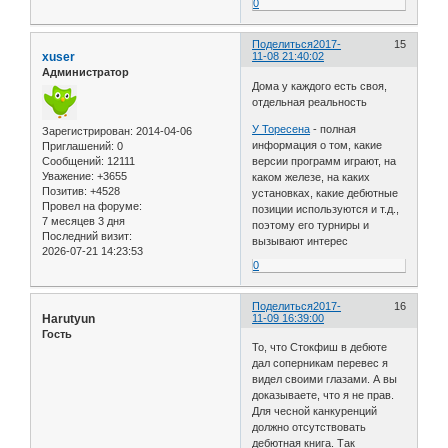
0
Поделиться
2017-
15
xuser
11-08 21:40:02
Администратор
Дома у каждого есть своя,
отдельная реальность
У Торесена
- полная
Зарегистрирован
: 2014-04-06
информация о том, какие
Приглашений:
0
Сообщений:
12111
версии программ играют, на
Уважение:
+3655
каком железе, на каких
Позитив:
+4528
установках, какие дебютные
Провел на форуме:
позиции используются и т.д.,
7 месяцев 3 дня
поэтому его турниры и
Последний визит:
вызывают интерес
2026-07-21 14:23:53
0
Поделиться
2017-
16
Harutyun
11-09 16:39:00
Гость
То, что Стокфиш в дебюте
дал соперникам перевес я
видел своими глазами. А вы
доказываете, что я не прав.
Для чесной канкуренций
должно отсутствовать
дебютная книга. Так