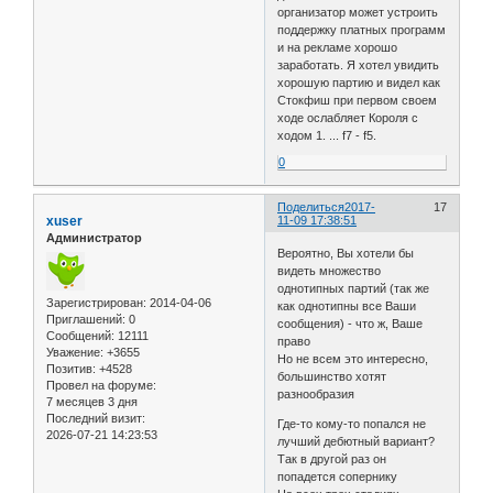
организатор может устроить
поддержку платных программ
и на рекламе хорошо
заработать. Я хотел увидить
хорошую партию и видел как
Стокфиш при первом своем
ходе ослабляет Короля с
ходом 1. ... f7 - f5.
0
Поделиться
2017-
17
xuser
11-09 17:38:51
Администратор
Вероятно, Вы хотели бы
видеть множество
однотипных партий (так же
Зарегистрирован
: 2014-04-06
как однотипны все Ваши
Приглашений:
0
сообщения) - что ж, Ваше
Сообщений:
12111
право
Уважение:
+3655
Но не всем это интересно,
Позитив:
+4528
большинство хотят
Провел на форуме:
разнообразия
7 месяцев 3 дня
Последний визит:
Где-то кому-то попался не
2026-07-21 14:23:53
лучший дебютный вариант?
Так в другой раз он
попадется сопернику