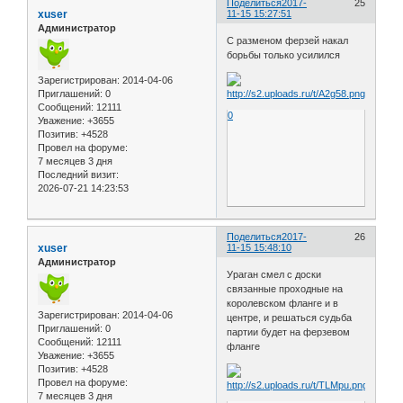
Поделиться
2017-
25
xuser
11-15 15:27:51
Администратор
С разменом ферзей накал
борьбы только усилился
Зарегистрирован
: 2014-04-06
Приглашений:
0
Сообщений:
12111
0
Уважение:
+3655
Позитив:
+4528
Провел на форуме:
7 месяцев 3 дня
Последний визит:
2026-07-21 14:23:53
Поделиться
2017-
26
xuser
11-15 15:48:10
Администратор
Ураган смел с доски
связанные проходные на
королевском фланге и в
Зарегистрирован
: 2014-04-06
центре, и решаться судьба
Приглашений:
0
партии будет на ферзевом
Сообщений:
12111
фланге
Уважение:
+3655
Позитив:
+4528
Провел на форуме:
7 месяцев 3 дня