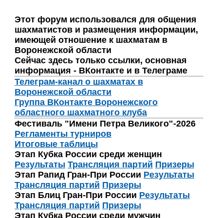
Этот форум использовался для общения
шахматистов и размещения информации,
имеющей отношение к шахматам в
Воронежской области
Сейчас здесь только ссылки, основная
информация - ВКонтакте и в Телеграме
Телеграм-канал о шахматах в
Воронежской области
Группа ВКонтакте Воронежского
областного шахматного клуба
Фестиваль "Имени Петра Великого"-2026
Регламенты турниров
Итоговые таблицы
Этап Кубка России среди женщин
Результаты
Трансляция партий
Призеры
Этап Рапид Гран-При России
Результаты
Трансляция партий
Призеры
Этап Блиц Гран-При России
Результаты
Трансляция партий
Призеры
Этап Кубка России среди мужчин