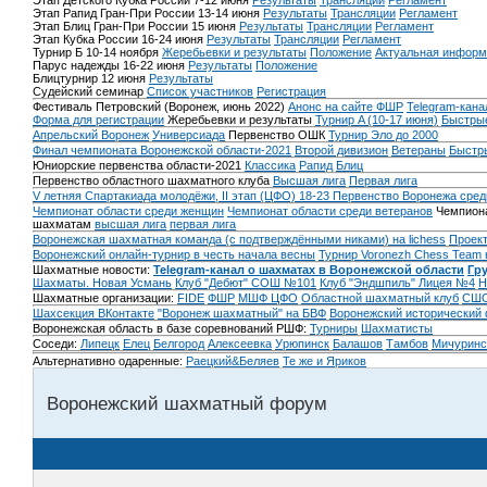
Этап Детского Кубка России 7-12 июня
Результаты
Трансляции
Регламент
Этап Рапид Гран-При России 13-14 июня
Результаты
Трансляции
Регламент
Этап Блиц Гран-При России 15 июня
Результаты
Трансляции
Регламент
Этап Кубка России 16-24 июня
Результаты
Трансляции
Регламент
Турнир Б 10-14 ноября
Жеребьевки и результаты
Положение
Актуальная информ
Парус надежды 16-22 июня
Результаты
Положение
Блицтурнир 12 июня
Результаты
Судейский семинар
Список участников
Регистрация
Фестиваль Петровский (Воронеж, июнь 2022)
Анонс на сайте ФШР
Telegram-кана
Форма для регистрации
Жеребьевки и результаты
Турнир A (10-17 июня)
Быстрые
Апрельский Воронеж
Универсиада
Первенство ОШК
Турнир Эло до 2000
Финал чемпионата Воронежской области-2021
Второй дивизион
Ветераны
Быстр
Юниорские первенства области-2021
Классика
Рапид
Блиц
Первенство областного шахматного клуба
Высшая лига
Первая лига
V летняя Спартакиада молодёжи, II этап (ЦФО) 18-23
Первенство Воронежа сред
Чемпионат области среди женщин
Чемпионат области среди ветеранов
Чемпиона
шахматам
высшая лига
первая лига
Воронежская шахматная команда (с подтверждёнными никами) на lichess
Проект
Воронежский онлайн-турнир в честь начала весны
Турнир Voronezh Chess Team 
Шахматные новости:
Telegram-канал о шахматах в Воронежской области
Гр
Шахматы. Новая Усмань
Клуб "Дебют" СОШ №101
Клуб "Эндшпиль" Лицея №4
Н
Шахматные организации:
FIDE
ФШР
МШФ ЦФО
Областной шахматный клуб
СШО
Шахсекция ВКонтакте
"Воронеж шахматный" на БВФ
Воронежский исторический
Воронежская область в базе соревнований РШФ:
Турниры
Шахматисты
Соседи:
Липецк
Елец
Белгород
Алексеевка
Урюпинск
Балашов
Тамбов
Мичуринс
Альтернативно одаренные:
Раецкий&Беляев
Те же и Яриков
Воронежский шахматный форум