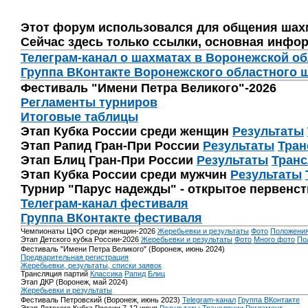
Этот форум использовался для общения шах
Сейчас здесь только ссылки, основная инфор
Телеграм-канал о шахматах в Воронежской о
Группа ВКонтакте Воронежского областного 
Фестиваль "Имени Петра Великого"-2026
Регламенты турниров
Итоговые таблицы
Этап Кубка России среди женщин
Результаты
Этап Рапид Гран-При России
Результаты
Тран
Этап Блиц Гран-При России
Результаты
Транс
Этап Кубка России среди мужчин
Результаты
Турнир "Парус надежды" - открытое первенс
Телеграм-канал фестиваля
Группа ВКонтакте фестиваля
Чемпионаты ЦФО среди женщин-2026
Жеребьевки и результаты
Фото
Положени
Этап Детского кубка России-2026
Жеребьевки и результаты
Фото
Много фото
По
Фестиваль "Имени Петра Великого" (Воронеж, июнь 2024)
Предварительная регистрация
Жеребьевки, результаты, списки заявок
Трансляция партий
Классика
Рапид
Блиц
Этап ДКР (Воронеж, май 2024)
Жеребьевки и результаты
Фестиваль Петровский (Воронеж, июнь 2023)
Telegram-канал
Группа ВКонтакте