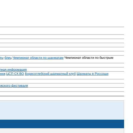
ты
блиц
Чемпионат области по шахматам
Чемпионат области по быстрым
лная информация
неж
ЦСП СК ВО
Борисоглебский шахматный клуб
Шахматы в Россоши
ежского фестиваля