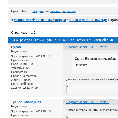
Привет, Гость!
Войдите
или
зарегистрируйтесь
.
»
Воронежский шахматный форум
»
Наши играют на выезде
»
Кубо
Страница:
«
1
2
Кубок ректора ЕГУ им. Бунина-2014, г. Елец (откр. ч-т Липецкой обл)
Суров
Поделиться
2014-08-18 17:49:56
Модератор
Зарегистрирован
: 2014-05-11
Остап Бендер написал(а):
Приглашений:
0
Сообщений:
108
Не верю!
Уважение:
+23
Позитив:
+0
Провел на форуме:
Действительно в обсчет на 1 сентября
2 дня 11 часов
Последний визит:
0
2015-04-02 12:44:09
Тренер_блондинок
Поделиться
2014-08-19 14:01:36
Модератор
Самое интересное, что на этом турнир
Зарегистрирован
: 2014-04-15
Приглашений:
0
0