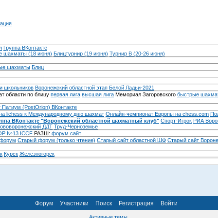
ация
л
Группа ВКонтакте
 шахматы (18 июня)
Блицтурнир (19 июня)
Турнир B (20-26 июня)
ые шахматы
Блиц
и школьников
Воронежский областной этап Белой Ладьи-2021
т области по блицу
первая лига
высшая лига
Мемориал Загоровского
быстрые шахма
 Патиум (PostOrion) ВКонтакте
на lichess к Международному дню шахмат
Онлайн-чемпионат Европы на chess.com
По
уппа ВКонтакте "Воронежский областной шахматный клуб"
Спорт-Игрок
РИА Воро
ововоронежский ДДТ
Труд-Черноземье
Р №13
ICCF
РАЗШ:
форум
сайт
 форум
Cтарый форум (только чтение)
Старый сайт областной ШФ
Старый сайт Ворон
к
Курск
Железногорск
Форум
Участники
Поиск
Регистрация
Войти
Активные темы