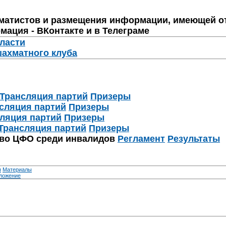
матистов и размещения информации, имеющей о
мация - ВКонтакте и в Телеграме
бласти
шахматного клуба
Трансляция партий
Призеры
сляция партий
Призеры
ляция партий
Призеры
Трансляция партий
Призеры
тво ЦФО среди инвалидов
Регламент
Результаты
я
Материалы
ложение