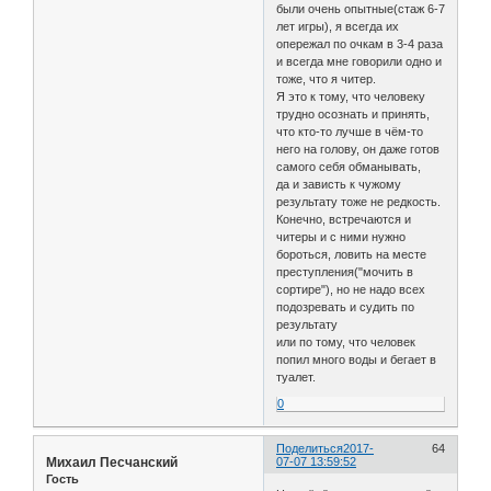
были очень опытные(стаж 6-7
лет игры), я всегда их
опережал по очкам в 3-4 раза
и всегда мне говорили одно и
тоже, что я читер.
Я это к тому, что человеку
трудно осознать и принять,
что кто-то лучше в чём-то
него на голову, он даже готов
самого себя обманывать,
да и зависть к чужому
результату тоже не редкость.
Конечно, встречаются и
читеры и с ними нужно
бороться, ловить на месте
преступления("мочить в
сортире"), но не надо всех
подозревать и судить по
результату
или по тому, что человек
попил много воды и бегает в
туалет.
0
Поделиться
2017-
64
Михаил Песчанский
07-07 13:59:52
Гость