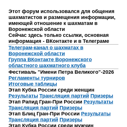
Этот форум использовался для общения
шахматистов и размещения информации,
имеющей отношение к шахматам в
Воронежской области
Сейчас здесь только ссылки, основная
информация - ВКонтакте и в Телеграме
Телеграм-канал о шахматах в
Воронежской области
Группа ВКонтакте Воронежского
областного шахматного клуба
Фестиваль "Имени Петра Великого"-2026
Регламенты турниров
Итоговые таблицы
Этап Кубка России среди женщин
Результаты
Трансляция партий
Призеры
Этап Рапид Гран-При России
Результаты
Трансляция партий
Призеры
Этап Блиц Гран-При России
Результаты
Трансляция партий
Призеры
Этап Кубка России среди мужчин