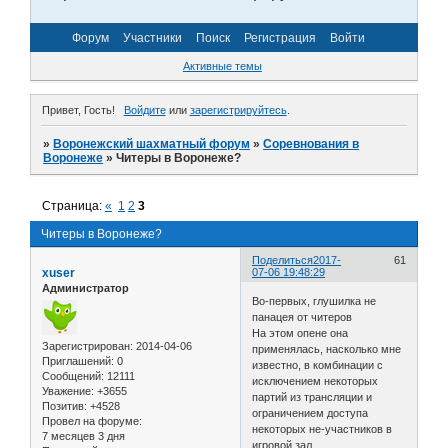
Форум
Участники
Поиск
Регистрация
Войти
Активные темы
Привет, Гость!
Войдите
или
зарегистрируйтесь
.
»
Воронежский шахматный форум
»
Соревнования в
Воронеже
»
Читеры в Воронеже?
Страница:
«
1
2
3
Читеры в Воронеже?
Поделиться
2017-
61
xuser
07-06 19:48:29
Администратор
Во-первых, глушилка не
панацея от читеров
На этом опене она
Зарегистрирован
: 2014-04-06
применялась, насколько мне
Приглашений:
0
известно, в комбинации с
Сообщений:
12111
исключением некоторых
Уважение:
+3655
партий из трансляции и
Позитив:
+4528
ограничением доступа
Провел на форуме:
некоторых не-участников в
7 месяцев 3 дня
игровой зал