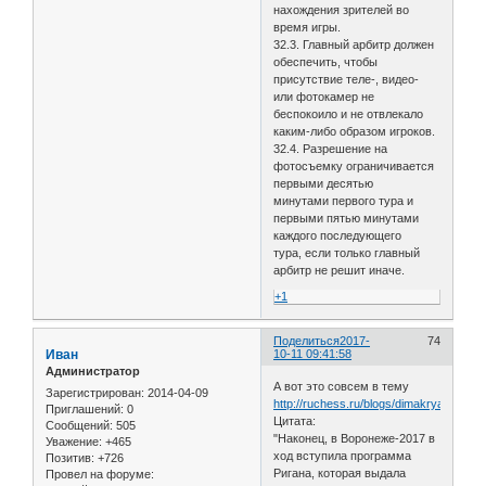
нахождения зрителей во
время игры.
32.3. Главный арбитр должен
обеспечить, чтобы
присутствие теле-, видео-
или фотокамер не
беспокоило и не отвлекало
каким-либо образом игроков.
32.4. Разрешение на
фотосъемку ограничивается
первыми десятью
минутами первого тура и
первыми пятью минутами
каждого последующего
тура, если только главный
арбитр не решит иначе.
+1
Поделиться
2017-
74
Иван
10-11 09:41:58
Администратор
А вот это совсем в тему
Зарегистрирован
: 2014-04-09
http://ruchess.ru/blogs/dimakrya/131/
Приглашений:
0
Цитата:
Сообщений:
505
"Наконец, в Воронеже-2017 в
Уважение:
+465
ход вступила программа
Позитив:
+726
Ригана, которая выдала
Провел на форуме: