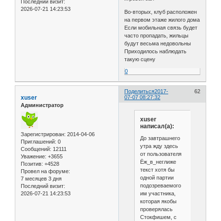
Последний визит:
2026-07-21 14:23:53
Во-вторых, клуб расположен
на первом этаже жилого дома
Если мобильная связь будет
часто пропадать, жильцы
будут весьма недовольны
Приходилось наблюдать
такую сцену
0
Поделиться
2017-
62
xuser
07-07 08:27:32
Администратор
xuser
написал(а):
Зарегистрирован
: 2014-04-06
До завтрашнего
Приглашений:
0
утра жду здесь
Сообщений:
12111
от пользователя
Уважение:
+3655
Ёж_в_неглиже
Позитив:
+4528
текст хотя бы
Провел на форуме:
одной партии
7 месяцев 3 дня
подозреваемого
Последний визит:
им участника,
2026-07-21 14:23:53
которая якобы
проверялась
Стокфишем, с