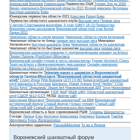
Апрельский Воронеж
Универсиада
Первенство ОШК
Турнир Эло до 2000
Финал чемпионата Воронежской области-2021
Второй дивизион
Ветераны
Быстрые шахматы
Блиц
Юниорские первенства области-2021
Классика
Рапид
Блиц
Первенство областного шахматного клуба
Высшая лига
Первая лига
V летняя Спартакиада молодёжи, II этап (ЦФО) 18-23
Первенство
Воронежа среди школьников
Воронежский областной этап Белой
Ладьи-2021
Чемпионат области среди женщин
Чемпионат области среди ветеранов
Чемпионат области по блицу
первая лига
высшая лига
Мемориал
Загоровского
быстрые шахматы
блиц
Чемпионат области по шахматам
Чемпионат области по быстрым шахматам
высшая лига
первая лига
Воронежская шахматная команда (с подтверждёнными никами) на lichess
Проект Патиум (PostOrion) ВКонтакте
Воронежский онлайн-турнир в честь начала весны
Турнир Voronezh Chess
Team на lichess к Международному дню шахмат
Онлайн-чемпионат
Европы на chess.com
Полная информация
Шахматные новости:
Telegram-канал о шахматах в Воронежской
области
Группа ВКонтакте "Воронежский областной шахматный
клуб"
Спорт-Игрок
РИА Воронеж
ЦСП СК ВО
Борисоглебский шахматный
клуб
Шахматы в Россоши
Шахматы. Новая Усмань
Клуб "Дебют" СОШ
№101
Клуб "Эндшпиль" Лицея №4
Нововоронежский ДДТ
Труд-Черноземье
Шахматные организации:
FIDE
ФШР
МШФ ЦФО
Областной шахматный
клуб
СШОР №13
ICCF
РАЗШ:
форум
сайт
Шахсекция ВКонтакте
"Воронеж шахматный" на БВФ
Воронежский
исторический форум
Cтарый форум (только чтение)
Старый сайт
областной ШФ
Старый сайт Воронежского фестиваля
Воронежская область в базе соревнований РШФ:
Турниры
Шахматисты
Соседи:
Липецк
Елец
Белгород
Алексеевка
Урюпинск
Балашов
Тамбов
Мичуринск
Курск
Железногорск
Альтернативно одаренные:
Раецкий&Беляев
Те же и Яриков
Воронежский шахматный форум