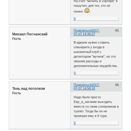
На счёт "мочить в сортире" я
пошутил, для тех, кто не
понял.
0
Поделиться
2017-
65
Михаил Песчанский
07-07 14:36:27
Гость
В идеале нужно ставить
секьюрити у входа в
шахматный клуб с
детектором "жучков", но это
лишние расходы и
дополнительные неудобства.
0
Поделиться
2017-
66
Тень над потолком
07-07 14:58:10
Гость
Надо было просто
Ежу_в_ниглиже выходить
вместе со свим соперником в
туалет. Тогда бы он не
проиграл ему в 6 туре.
0