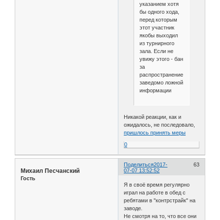
указанием хотя
бы одного хода,
перед которым
этот участник
якобы выходил
из турнирного
зала. Если не
увижу этого - бан
за
распространение
заведомо ложной
информации
Никакой реакции, как и
ожидалось, не последовало,
пришлось принять меры
0
Поделиться
2017-
63
Михаил Песчанский
07-07 13:52:52
Гость
Я в своё время регулярно
играл на работе в обед с
ребятами в "контрстрайк" на
заводе.
Не смотря на то, что все они