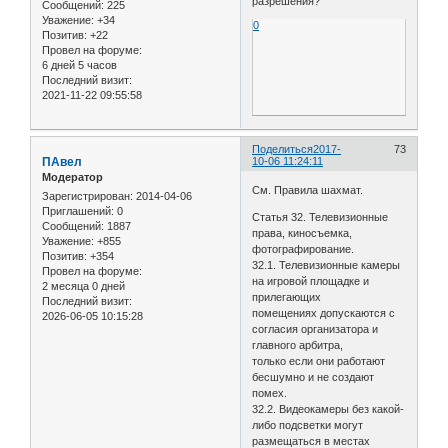
разрешения?
Сообщений:
225
Уважение:
+34
0
Позитив:
+22
Провел на форуме:
6 дней 5 часов
Последний визит:
2021-11-22 09:55:58
Поделиться
2017-
73
ПАвел
10-06 11:24:11
Модератор
См. Правила шахмат.
Зарегистрирован
: 2014-04-06
Приглашений:
0
Статья 32. Телевизионные
Сообщений:
1887
права, киносъемка,
Уважение:
+855
фотографирование.
Позитив:
+354
32.1. Телевизионные камеры
Провел на форуме:
на игровой площадке и
2 месяца 0 дней
прилегающих
Последний визит:
помещениях допускаются с
2026-06-05 10:15:28
согласия организатора и
главного арбитра,
только если они работают
бесшумно и не создают
помех.
32.2. Видеокамеры без какой-
либо подсветки могут
размещаться в местах