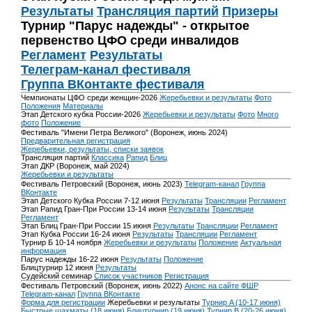
Результаты
Трансляция партий
Призеры
Турнир "Парус надежды" - открытое
первенство ЦФО среди инвалидов
Регламент
Результаты
Телеграм-канал фестиваля
Группа ВКонтакте фестиваля
Чемпионаты ЦФО среди женщин-2026
Жеребьевки и результаты
Фото
Положения
Материалы
Этап Детского кубка России-2026
Жеребьевки и результаты
Фото
Много
фото
Положение
Фестиваль "Имени Петра Великого" (Воронеж, июнь 2024)
Предварительная регистрация
Жеребьевки, результаты, списки заявок
Трансляция партий
Классика
Рапид
Блиц
Этап ДКР (Воронеж, май 2024)
Жеребьевки и результаты
Фестиваль Петровский (Воронеж, июнь 2023)
Telegram-канал
Группа
ВКонтакте
Этап Детского Кубка России 7-12 июня
Результаты
Трансляции
Регламент
Этап Рапид Гран-При России 13-14 июня
Результаты
Трансляции
Регламент
Этап Блиц Гран-При России 15 июня
Результаты
Трансляции
Регламент
Этап Кубка России 16-24 июня
Результаты
Трансляции
Регламент
Турнир Б 10-14 ноября
Жеребьевки и результаты
Положение
Актуальная
информация
Парус надежды 16-22 июня
Результаты
Положение
Блицтурнир 12 июня
Результаты
Судейский семинар
Список участников
Регистрация
Фестиваль Петровский (Воронеж, июнь 2022)
Анонс на сайте ФШР
Telegram-канал
Группа ВКонтакте
Форма для регистрации
Жеребьевки и результаты
Турнир A (10-17 июня)
Быстрые шахматы (18 июня)
Блицтурнир (19 июня)
Турнир B (20-26 июня)