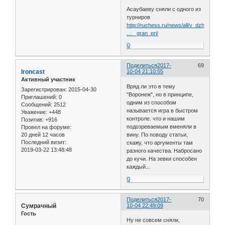
Асаубаеву сняли с одного из
турниров
http://ruchess.ru/news/all/v_dzhermuke
… _gran_pri/
0
Поделиться
2017-
69
Ironcast
10-04 21:10:55
Активный участник
Вряд ли это в тему
Зарегистрирован
: 2015-04-30
"Воронеж", но в принципе,
Приглашений:
0
одним из способом
Сообщений:
2512
называется игра в быстром
Уважение:
+448
контроле. что и нашим
Позитив:
+916
подозреваемым вменяли в
Провел на форуме:
20 дней 12 часов
вину. По поводу статьи,
Последний визит:
скажу, что аргументы там
2019-03-22 13:48:48
разного качества. Набросано
до кучи. На зевки способен
каждый...
0
Поделиться
2017-
70
Сумрачный
10-04 22:49:09
Гость
Ну не совсем сняли,