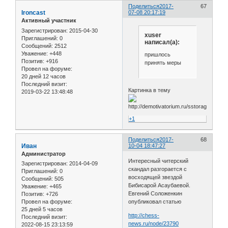
Поделиться
2017-
67
Ironcast
07-08 20:17:19
Активный участник
Зарегистрирован
: 2015-04-30
xuser
Приглашений:
0
написал(а):
Сообщений:
2512
Уважение:
+448
пришлось
Позитив:
+916
принять меры
Провел на форуме:
20 дней 12 часов
Последний визит:
Картинка в тему
2019-03-22 13:48:48
+1
Поделиться
2017-
68
Иван
10-04 18:47:27
Администратор
Интересный читерский
Зарегистрирован
: 2014-04-09
скандал разгорается с
Приглашений:
0
восходящей звездой
Сообщений:
505
Бибисарой Асаубаевой.
Уважение:
+465
Евгений Соложенкин
Позитив:
+726
опубликовал статью
Провел на форуме:
25 дней 5 часов
http://chess-
Последний визит:
news.ru/node/23790
2022-08-15 23:13:59