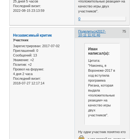
25 дней 5 часов
«положительные реакции» на
Последний визит:
качество игры двух
2022-08-15 23:13:59
участников".
0
Поделиться
2017-
75
Независимый критик
10-11 11:41:46
Участник
Зарегистрирован
: 2017-07-02
Иван
Приглашений:
0
написал(а):
Сообщений:
13
Уважение:
+2
Цитата:
Позитив:
+2
"Наконец, в
Провел на форуме:
Воронеже-2017 в
4 дня 2 часа
ход вступила
Последний визит:
программа
2018-07-27 12:17:14
Ригана, которая
выдала
«положительные
реакции» на
качество игры
двух
участников".
Ну одни участник понятно кто