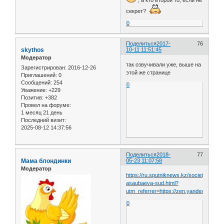
, а кто второй то, если не
секрет?
0
Поделиться
2017-
76
skythos
10-11 11:51:45
Модератор
так озвучивали уже, выше на
Зарегистрирован
: 2016-12-26
этой же странице
Приглашений:
0
Сообщений:
254
0
Уважение:
+229
Позитив:
+382
Провел на форуме:
1 месяц 21 день
Последний визит:
2025-08-12 14:37:56
Поделиться
2018-
77
Мама блондинки
05-23 11:07:58
Модератор
https://ru.sputniknews.kz/society/20180
asaubaeva-sud.html?
utm_referrer=https://zen.yandex.com
0