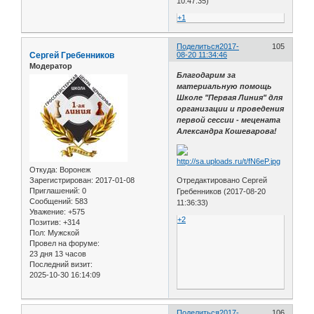
10:47:35)
+1
Поделиться
2017-
105
Сергей Гребенников
08-20 11:34:46
Модератор
Благодарим за
материальную помощь
Школе "Первая Линия" для
организации и проведения
первой сессии - мецената
Александра Кошеварова!
Откуда:
Воронеж
Зарегистрирован
: 2017-01-08
Отредактировано Сергей
Приглашений:
0
Гребенников (2017-08-20
Сообщений:
583
11:36:33)
Уважение:
+575
+2
Позитив:
+314
Пол:
Мужской
Провел на форуме:
23 дня 13 часов
Последний визит:
2025-10-30 16:14:09
Поделиться
2017-
106