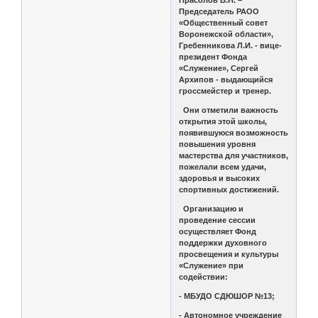
Председатель РАОО
«Общественный совет
Воронежской области»,
Гребенникова Л.И. - вице-
президент Фонда
«Служение», Сергей
Архипов - выдающийся
гроссмейстер и тренер.
Они отметили важность
открытия этой школы,
появившуюся возможность
повышения уровня
мастерства для участников,
пожелали всем удачи,
здоровья и высоких
спортивных достижений.
Организацию и
проведение сессии
осуществляет Фонд
поддержки духовного
просвещения и культуры
«Служение» при
содействии:
- МБУДО СДЮШОР №13;
- Автономное учреждение