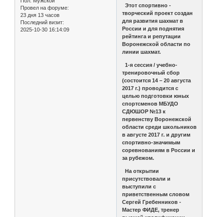
Пол:
Мужской
Этот спортивно -
Провел на форуме:
творческий проект создан
23 дня 13 часов
для развития шахмат в
Последний визит:
России и для поднятия
2025-10-30 16:14:09
рейтинга и репутации
Воронежской области по
линии шахмат.
1-я сессия / учебно-
тренировочный сбор
(состоится 14 – 20 августа
2017 г.) проводится с
целью подготовки юных
спортсменов МБУДО
СДЮШОР №13 к
первенству Воронежской
области среди школьников
в августе 2017 г. и другим
спортивно-значимым
соревнованиям в России и
за рубежом.
На открытии
присутствовали и
выступили с
приветственным словом
Сергей Гребенников -
Мастер ФИДЕ, тренер