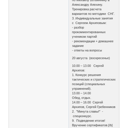
Александру Алехину.
Тренировка расчета
вариантов по методике СНГ.
3. Индивидуальные занятия
с Сергеем Архиповым:
- разбор
прокомментированных
учеником партий
- рекомендации + домашнее
задание
- ответы на вопросы
20 августа (воскресенье)
10.00 – 13.00 Сергей
Архипов:
1. Конкурс решения
тактических и стратегических
позиций (специальных
упражнений).
13.00 – 14.00
Обед, отдых.
14.00 – 16.00 Сергей
Архипов, Сергей Гребенников
2. "Минута славы!" -
спецконкурс.
9. Подведение итогов!
Вручение сертификатов.[/b]