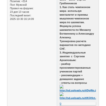
Позитив:
+314
Гребенников
Пол:
Мужской
1. Как стать чемпионом
Провел на форуме:
мира используя
23 дня 13 часов
менталитет и приемы
Последний визит:
мышления чемпионов
2025-10-30 16:14:09
мира по шахматам.
Формула успеха
шахматиста по Михаилу
Ботвиннику а Александру
Алехину.
Тренировка расчета
вариантов по методике
СНГ.
3. Индивидуальные
занятия с Сергеем
Архиповым:
- разбор
прокомментированных
учеником партий
- рекомендации +
домашнее задание
- ответы на вопросы
0