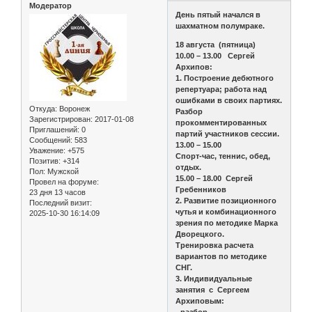
Модератор
День пятый начался в
шахматном полумраке.
18 августа (пятница)
10.00 – 13.00 Сергей
Архипов:
1. Построение дебютного
репертуара; работа над
ошибками в своих партиях.
Откуда:
Воронеж
Разбор
Зарегистрирован
: 2017-01-08
прокомментированных
Приглашений:
0
партий участников сессии.
Сообщений:
583
13.00 – 15.00
Уважение:
+575
Спорт-час, теннис, обед,
Позитив:
+314
отдых.
Пол:
Мужской
15.00 – 18.00 Сергей
Провел на форуме:
Гребенников
23 дня 13 часов
2. Развитие позиционного
Последний визит:
чутья и комбинационного
2025-10-30 16:14:09
зрения по методике Марка
Дворецкого.
Тренировка расчета
вариантов по методике
СНГ.
3. Индивидуальные
занятия с Сергеем
Архиповым: