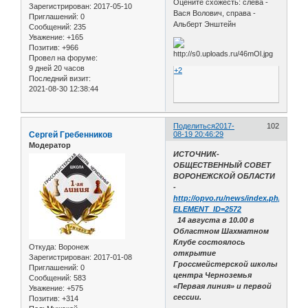
Оцените схожесть: слева -
Зарегистрирован
: 2017-05-10
Вася Волович, справа -
Приглашений:
0
Альберт Энштейн
Сообщений:
235
Уважение:
+165
Позитив:
+966
Провел на форуме:
9 дней 20 часов
+2
Последний визит:
2021-08-30 12:38:44
Поделиться
2017-
102
Сергей Гребенников
08-19 20:46:29
Модератор
ИСТОЧНИК-
ОБЩЕСТВЕННЫЙ СОВЕТ
ВОРОНЕЖСКОЙ ОБЛАСТИ
-
http://opvo.ru/news/index.php?
ELEMENT_ID=2572
14 августа в 10.00 в
Областном Шахматном
Клубе состоялось
Откуда:
Воронеж
открытие
Зарегистрирован
: 2017-01-08
Гроссмейстерской школы
Приглашений:
0
центра Черноземья
Сообщений:
583
«Первая линия» и первой
Уважение:
+575
сессии.
Позитив:
+314