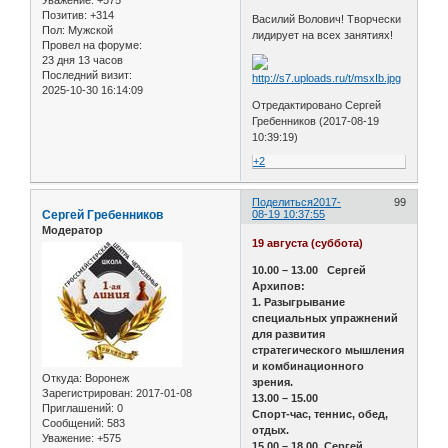
Позитив:
+314
Василий Волович! Творчески
Пол:
Мужской
лидирует на всех занятиях!
Провел на форуме:
23 дня 13 часов
Последний визит:
2025-10-30 16:14:09
Отредактировано Сергей
Гребенников (2017-08-19
10:39:19)
+2
Поделиться
2017-
99
Сергей Гребенников
08-19 10:37:55
Модератор
19 августа (суббота)
10.00 – 13.00 Сергей
Архипов:
1. Разыгрывание
специальных упражнений
для развития
стратегического мышления
и комбинационного
Откуда:
Воронеж
зрения.
Зарегистрирован
: 2017-01-08
13.00 – 15.00
Приглашений:
0
Спорт-час, теннис, обед,
Сообщений:
583
отдых.
Уважение:
+575
15.00 – 18.00 Сергей