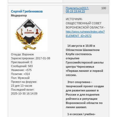
Поделиться
2017-
100
Сергей Гребенников
08-19 19:44:15
Модератор
ИСТОЧНИК-
ОБЩЕСТВЕННЫЙ СОВЕТ
ВОРОНЕЖСКОЙ ОБЛАСТИ -
http://opvo.ru/news/index.php?
ELEMENT_ID=2572
14 августа в 10.00 в
Областном Шахматном
Клубе состоялось
Откуда:
Воронеж
Зарегистрирован
: 2017-01-08
открытие
Приглашений:
0
Гроссмейстерской школы
Сообщений:
583
центра Черноземья
Уважение:
+575
«Первая линия» и первой
Позитив:
+314
сессии.
Пол:
Мужской
Провел на форуме:
Этот спортивно -
23 дня 13 часов
творческий проект создан
Последний визит:
для развития шахмат в
2025-10-30 16:14:09
России и для поднятия
рейтинга и репутации
Воронежской области по
линии шахмат.
1-я сессия / учебно-