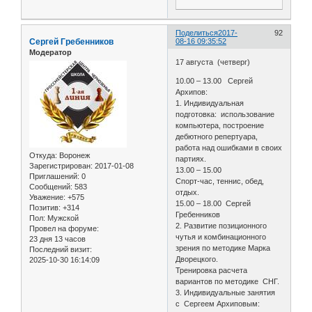
Поделиться
2017-
92
Сергей Гребенников
08-16 09:35:52
Модератор
17 августа (четверг)
10.00 – 13.00 Сергей
Архипов:
1. Индивидуальная
подготовка: использование
компьютера, построение
дебютного репертуара,
работа над ошибками в своих
Откуда:
Воронеж
партиях.
Зарегистрирован
: 2017-01-08
13.00 – 15.00
Приглашений:
0
Спорт-час, теннис, обед,
Сообщений:
583
отдых.
Уважение:
+575
15.00 – 18.00 Сергей
Позитив:
+314
Гребенников
Пол:
Мужской
2. Развитие позиционного
Провел на форуме:
чутья и комбинационного
23 дня 13 часов
зрения по методике Марка
Последний визит:
Дворецкого.
2025-10-30 16:14:09
Тренировка расчета
вариантов по методике СНГ.
3. Индивидуальные занятия
с Сергеем Архиповым: