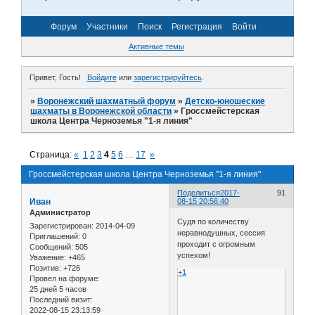
Форум
Участники
Поиск
Регистрация
Войти
Активные темы
Привет, Гость!
Войдите
или
зарегистрируйтесь
.
»
Воронежский шахматный форум
»
Детско-юношеские
шахматы в Воронежской области
»
Гроссмейстерская
школа Центра Черноземья "1-я линия"
Страница:
«
1
2
3
4
5
6
…
17
»
Гроссмейстерская школа Центра Черноземья "1-я линия"
Поделиться
2017-
91
Иван
08-15 20:56:40
Администратор
Судя по количеству
Зарегистрирован
: 2014-04-09
неравнодушных, сессия
Приглашений:
0
проходит с огромным
Сообщений:
505
успехом!
Уважение:
+465
Позитив:
+726
+1
Провел на форуме:
25 дней 5 часов
Последний визит:
2022-08-15 23:13:59