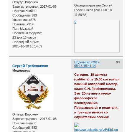
Откуда:
Воронеж
Отредактировано Сергей
Зарегистрирован
: 2017-01-08
Гребенников (2017-08-18
Приглашений:
0
11:50:35)
Сообщений:
583
Уважение:
+575
0
Позитив:
+314
Пол:
Мужской
Провел на форуме:
23 дня 13 часов
Последний визит:
2025-10-30 16:14:09
Поделиться
2017-
98
Сергей Гребенников
08-18 15:41:14
Модератор
Сегодня, 19 августа
(суббота), в 15.00 состоится
важный авторский мастер-
класс С.Н. Гребенникова.
Это 20-летнее научно-
философское
исследование.
Приглашаются и родители,
и тренеры вместе со
Откуда:
Воронеж
слушателями сессии!
Зарегистрирован
: 2017-01-08
Приглашений:
0
Сообщений:
583
Уважение:
+575