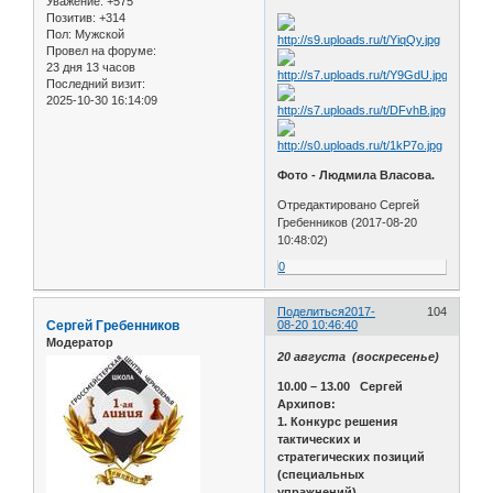
Уважение:
+575
Позитив:
+314
Пол:
Мужской
Провел на форуме:
23 дня 13 часов
Последний визит:
2025-10-30 16:14:09
Фото - Людмила Власова.
Отредактировано Сергей
Гребенников (2017-08-20
10:48:02)
0
Поделиться
2017-
104
Сергей Гребенников
08-20 10:46:40
Модератор
20 августа (воскресенье)
10.00 – 13.00 Сергей
Архипов:
1. Конкурс решения
тактических и
стратегических позиций
(специальных
упражнений).