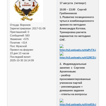
17 августа (четверг)
10.00 – 13.00 Сергей
Гребенников
1. Развитие позиционного
чутья и комбинационного
зрения по методике
Откуда:
Воронеж
Зарегистрирован
: 2017-01-08
Александра Котова.
Приглашений:
0
Тренировка расчета
Сообщений:
583
вариантов по методике
Уважение:
+575
СНГ.
Позитив:
+314
Пол:
Мужской
Провел на форуме:
23 дня 13 часов
Последний визит:
2025-10-30 16:14:09
2. Индивидуальные
занятия с Сергеем
Архиповым:
- разбор
прокомментированных
учеником партий
- рекомендации +
домашнее задание
- ответы на вопросы