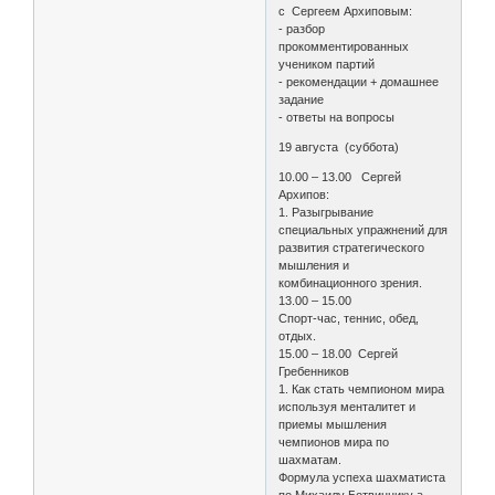
с Сергеем Архиповым:
- разбор
прокомментированных
учеником партий
- рекомендации + домашнее
задание
- ответы на вопросы
19 августа (суббота)
10.00 – 13.00 Сергей
Архипов:
1. Разыгрывание
специальных упражнений для
развития стратегического
мышления и
комбинационного зрения.
13.00 – 15.00
Спорт-час, теннис, обед,
отдых.
15.00 – 18.00 Сергей
Гребенников
1. Как стать чемпионом мира
используя менталитет и
приемы мышления
чемпионов мира по
шахматам.
Формула успеха шахматиста
по Михаилу Ботвиннику а