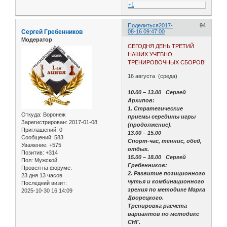
+1
Поделиться
2017-
94
Сергей Гребенников
08-16 09:47:00
Модератор
СЕГОДНЯ ДЕНЬ ТРЕТИЙ
НАШИХ УЧЕБНО
ТРЕНИРОВОЧНЫХ СБОРОВ!
16 августа (среда)
10.00 – 13.00 Сергей
Архипов:
1. Стратегические
Откуда:
Воронеж
приемы середины игры
Зарегистрирован
: 2017-01-08
(продолжение).
Приглашений:
0
13.00 – 15.00
Сообщений:
583
Спорт-час, теннис, обед,
Уважение:
+575
отдых.
Позитив:
+314
15.00 – 18.00 Сергей
Пол:
Мужской
Гребенников:
Провел на форуме:
2. Развитие позиционного
23 дня 13 часов
чутья и комбинационного
Последний визит:
зрения по методике Марка
2025-10-30 16:14:09
Дворецкого.
Тренировка расчета
вариантов по методике
СНГ.