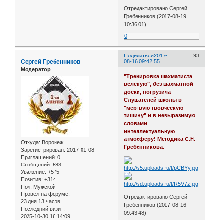
Отредактировано Сергей
Гребенников (2017-08-19
10:36:01)
0
Поделиться
2017-
93
Сергей Гребенников
08-16 09:42:55
Модератор
"Тренировка шахматиста
вслепую", без шахматной
доски, погрузила
Слушателей школы в
"мертвую творческую
тишину" и в невыразимую
словами
интеллектуальную
атмосферу! Методика С.Н.
Откуда:
Воронеж
Гребенникова.
Зарегистрирован
: 2017-01-08
Приглашений:
0
Сообщений:
583
Уважение:
+575
Позитив:
+314
Пол:
Мужской
Провел на форуме:
Отредактировано Сергей
23 дня 13 часов
Гребенников (2017-08-16
Последний визит:
09:43:48)
2025-10-30 16:14:09