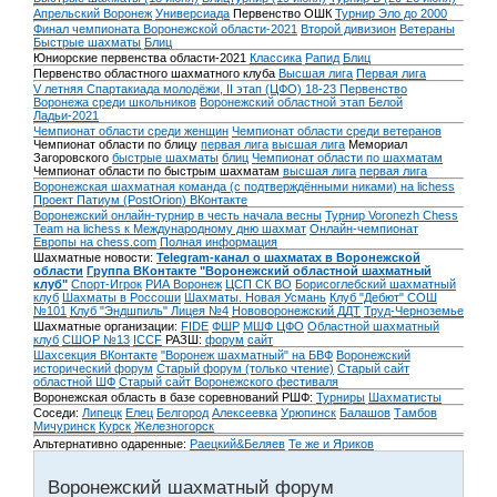
Апрельский Воронеж
Универсиада
Первенство ОШК
Турнир Эло до 2000
Финал чемпионата Воронежской области-2021
Второй дивизион
Ветераны
Быстрые шахматы
Блиц
Юниорские первенства области-2021
Классика
Рапид
Блиц
Первенство областного шахматного клуба
Высшая лига
Первая лига
V летняя Спартакиада молодёжи, II этап (ЦФО) 18-23
Первенство
Воронежа среди школьников
Воронежский областной этап Белой
Ладьи-2021
Чемпионат области среди женщин
Чемпионат области среди ветеранов
Чемпионат области по блицу
первая лига
высшая лига
Мемориал
Загоровского
быстрые шахматы
блиц
Чемпионат области по шахматам
Чемпионат области по быстрым шахматам
высшая лига
первая лига
Воронежская шахматная команда (с подтверждёнными никами) на lichess
Проект Патиум (PostOrion) ВКонтакте
Воронежский онлайн-турнир в честь начала весны
Турнир Voronezh Chess
Team на lichess к Международному дню шахмат
Онлайн-чемпионат
Европы на chess.com
Полная информация
Шахматные новости:
Telegram-канал о шахматах в Воронежской
области
Группа ВКонтакте "Воронежский областной шахматный
клуб"
Спорт-Игрок
РИА Воронеж
ЦСП СК ВО
Борисоглебский шахматный
клуб
Шахматы в Россоши
Шахматы. Новая Усмань
Клуб "Дебют" СОШ
№101
Клуб "Эндшпиль" Лицея №4
Нововоронежский ДДТ
Труд-Черноземье
Шахматные организации:
FIDE
ФШР
МШФ ЦФО
Областной шахматный
клуб
СШОР №13
ICCF
РАЗШ:
форум
сайт
Шахсекция ВКонтакте
"Воронеж шахматный" на БВФ
Воронежский
исторический форум
Cтарый форум (только чтение)
Старый сайт
областной ШФ
Старый сайт Воронежского фестиваля
Воронежская область в базе соревнований РШФ:
Турниры
Шахматисты
Соседи:
Липецк
Елец
Белгород
Алексеевка
Урюпинск
Балашов
Тамбов
Мичуринск
Курск
Железногорск
Альтернативно одаренные:
Раецкий&Беляев
Те же и Яриков
Воронежский шахматный форум