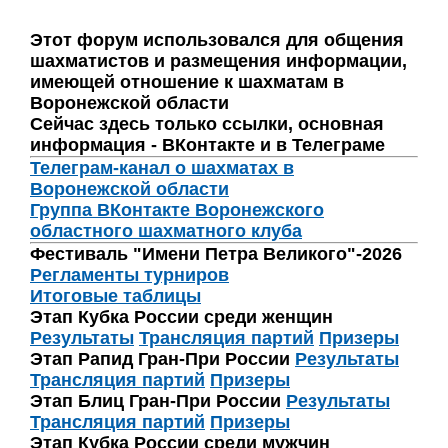
Этот форум использовался для общения
шахматистов и размещения информации,
имеющей отношение к шахматам в
Воронежской области
Сейчас здесь только ссылки, основная
информация - ВКонтакте и в Телеграме
Телеграм-канал о шахматах в
Воронежской области
Группа ВКонтакте Воронежского
областного шахматного клуба
Фестиваль "Имени Петра Великого"-2026
Регламенты турниров
Итоговые таблицы
Этап Кубка России среди женщин
Результаты
Трансляция партий
Призеры
Этап Рапид Гран-При России
Результаты
Трансляция партий
Призеры
Этап Блиц Гран-При России
Результаты
Трансляция партий
Призеры
Этап Кубка России среди мужчин