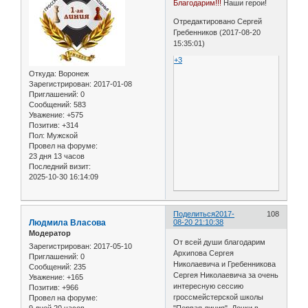
Благодарим!!!
Наши герои!
Отредактировано Сергей
Гребенников (2017-08-20
15:35:01)
+3
Откуда:
Воронеж
Зарегистрирован
: 2017-01-08
Приглашений:
0
Сообщений:
583
Уважение:
+575
Позитив:
+314
Пол:
Мужской
Провел на форуме:
23 дня 13 часов
Последний визит:
2025-10-30 16:14:09
Поделиться
2017-
108
Людмила Власова
08-20 21:10:38
Модератор
От всей души благодарим
Зарегистрирован
: 2017-05-10
Архипова Сергея
Приглашений:
0
Николаевича и Гребенникова
Сообщений:
235
Сергея Николаевича за очень
Уважение:
+165
интересную сессию
Позитив:
+966
гроссмейстерской школы
Провел на форуме: