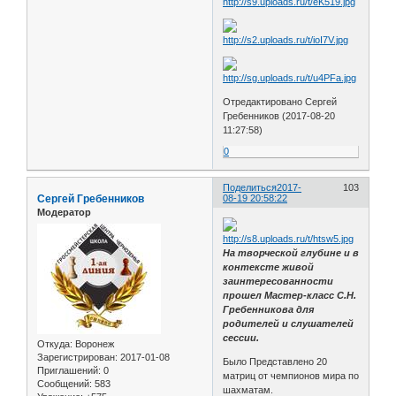
Отредактировано Сергей
Гребенников (2017-08-20
11:27:58)
0
Поделиться
2017-
103
Сергей Гребенников
08-19 20:58:22
Модератор
На творческой глубине и в
контексте живой
заинтересованности
прошел Мастер-класс С.Н.
Гребенникова для
родителей и слушателей
сессии.
Откуда:
Воронеж
Зарегистрирован
: 2017-01-08
Было Представлено 20
Приглашений:
0
матриц от чемпионов мира по
Сообщений:
583
шахматам.