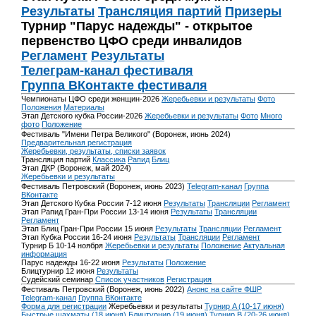
Результаты
Трансляция партий
Призеры
Турнир "Парус надежды" - открытое
первенство ЦФО среди инвалидов
Регламент
Результаты
Телеграм-канал фестиваля
Группа ВКонтакте фестиваля
Чемпионаты ЦФО среди женщин-2026
Жеребьевки и результаты
Фото
Положения
Материалы
Этап Детского кубка России-2026
Жеребьевки и результаты
Фото
Много
фото
Положение
Фестиваль "Имени Петра Великого" (Воронеж, июнь 2024)
Предварительная регистрация
Жеребьевки, результаты, списки заявок
Трансляция партий
Классика
Рапид
Блиц
Этап ДКР (Воронеж, май 2024)
Жеребьевки и результаты
Фестиваль Петровский (Воронеж, июнь 2023)
Telegram-канал
Группа
ВКонтакте
Этап Детского Кубка России 7-12 июня
Результаты
Трансляции
Регламент
Этап Рапид Гран-При России 13-14 июня
Результаты
Трансляции
Регламент
Этап Блиц Гран-При России 15 июня
Результаты
Трансляции
Регламент
Этап Кубка России 16-24 июня
Результаты
Трансляции
Регламент
Турнир Б 10-14 ноября
Жеребьевки и результаты
Положение
Актуальная
информация
Парус надежды 16-22 июня
Результаты
Положение
Блицтурнир 12 июня
Результаты
Судейский семинар
Список участников
Регистрация
Фестиваль Петровский (Воронеж, июнь 2022)
Анонс на сайте ФШР
Telegram-канал
Группа ВКонтакте
Форма для регистрации
Жеребьевки и результаты
Турнир A (10-17 июня)
Быстрые шахматы (18 июня)
Блицтурнир (19 июня)
Турнир B (20-26 июня)