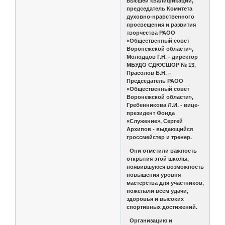
высшей квалификации,
председатель Комитета
духовно-нравственного
просвещения и развития
творчества РАОО
«Общественный совет
Воронежской области»,
Молодцов Г.Н. - директор
МБУДО СДЮСШОР № 13,
Прасолов Б.Н. –
Председатель РАОО
«Общественный совет
Воронежской области»,
Гребенникова Л.И. - вице-
президент Фонда
«Служение», Сергей
Архипов - выдающийся
гроссмейстер и тренер.
Они отметили важность
открытия этой школы,
появившуюся возможность
повышения уровня
мастерства для участников,
пожелали всем удачи,
здоровья и высоких
спортивных достижений.
Организацию и