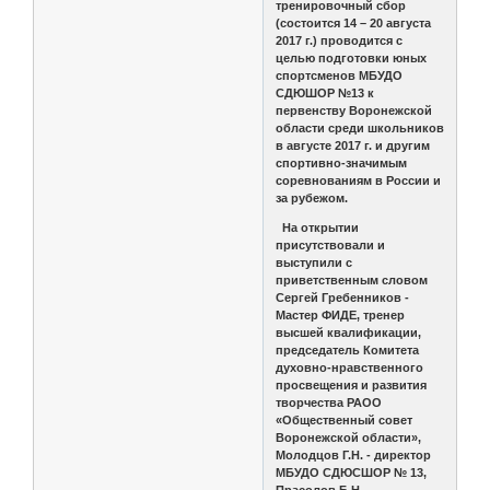
тренировочный сбор
(состоится 14 – 20 августа
2017 г.) проводится с
целью подготовки юных
спортсменов МБУДО
СДЮШОР №13 к
первенству Воронежской
области среди школьников
в августе 2017 г. и другим
спортивно-значимым
соревнованиям в России и
за рубежом.
На открытии
присутствовали и
выступили с
приветственным словом
Сергей Гребенников -
Мастер ФИДЕ, тренер
высшей квалификации,
председатель Комитета
духовно-нравственного
просвещения и развития
творчества РАОО
«Общественный совет
Воронежской области»,
Молодцов Г.Н. - директор
МБУДО СДЮСШОР № 13,
Прасолов Б.Н. –