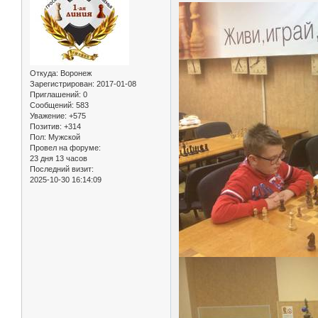
Откуда:
Воронеж
Зарегистрирован
: 2017-01-08
Приглашений:
0
Сообщений:
583
Уважение:
+575
Позитив:
+314
Пол:
Мужской
Провел на форуме:
23 дня 13 часов
Последний визит:
2025-10-30 16:14:09