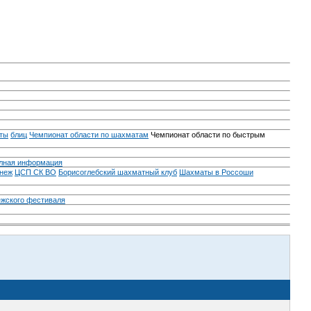
ты
блиц
Чемпионат области по шахматам
Чемпионат области по быстрым
лная информация
неж
ЦСП СК ВО
Борисоглебский шахматный клуб
Шахматы в Россоши
ежского фестиваля