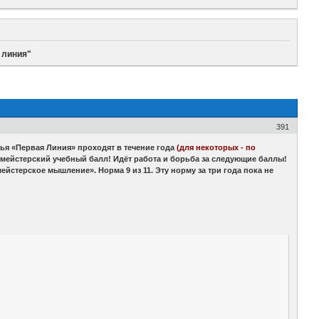
 линия"
391
я «Первая Линия» проходят в течение года
(для некоторых - по
смейстерский учебный балл! Идёт работа и борьба за следующие баллы!
стерское мышление». Норма 9 из 11. Эту норму за три года пока не