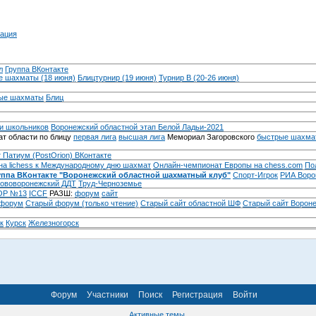
ация
л
Группа ВКонтакте
 шахматы (18 июня)
Блицтурнир (19 июня)
Турнир B (20-26 июня)
ые шахматы
Блиц
и школьников
Воронежский областной этап Белой Ладьи-2021
т области по блицу
первая лига
высшая лига
Мемориал Загоровского
быстрые шахма
 Патиум (PostOrion) ВКонтакте
на lichess к Международному дню шахмат
Онлайн-чемпионат Европы на chess.com
По
уппа ВКонтакте "Воронежский областной шахматный клуб"
Спорт-Игрок
РИА Воро
ововоронежский ДДТ
Труд-Черноземье
Р №13
ICCF
РАЗШ:
форум
сайт
 форум
Cтарый форум (только чтение)
Старый сайт областной ШФ
Старый сайт Ворон
к
Курск
Железногорск
Форум
Участники
Поиск
Регистрация
Войти
Активные темы