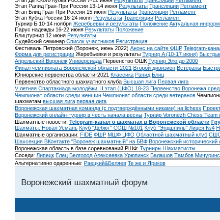
Этап Детского Кубка России 7-12 июня
Результаты
Трансляции
Регламент
Этап Рапид Гран-При России 13-14 июня
Результаты
Трансляции
Регламент
Этап Блиц Гран-При России 15 июня
Результаты
Трансляции
Регламент
Этап Кубка России 16-24 июня
Результаты
Трансляции
Регламент
Турнир Б 10-14 ноября
Жеребьевки и результаты
Положение
Актуальная информ
Парус надежды 16-22 июня
Результаты
Положение
Блицтурнир 12 июня
Результаты
Судейский семинар
Список участников
Регистрация
Фестиваль Петровский (Воронеж, июнь 2022)
Анонс на сайте ФШР
Telegram-кана
Форма для регистрации
Жеребьевки и результаты
Турнир A (10-17 июня)
Быстрые
Апрельский Воронеж
Универсиада
Первенство ОШК
Турнир Эло до 2000
Финал чемпионата Воронежской области-2021
Второй дивизион
Ветераны
Быстр
Юниорские первенства области-2021
Классика
Рапид
Блиц
Первенство областного шахматного клуба
Высшая лига
Первая лига
V летняя Спартакиада молодёжи, II этап (ЦФО) 18-23
Первенство Воронежа сред
Чемпионат области среди женщин
Чемпионат области среди ветеранов
Чемпиона
шахматам
высшая лига
первая лига
Воронежская шахматная команда (с подтверждёнными никами) на lichess
Проект
Воронежский онлайн-турнир в честь начала весны
Турнир Voronezh Chess Team 
Шахматные новости:
Telegram-канал о шахматах в Воронежской области
Гр
Шахматы. Новая Усмань
Клуб "Дебют" СОШ №101
Клуб "Эндшпиль" Лицея №4
Н
Шахматные организации:
FIDE
ФШР
МШФ ЦФО
Областной шахматный клуб
СШО
Шахсекция ВКонтакте
"Воронеж шахматный" на БВФ
Воронежский исторический
Воронежская область в базе соревнований РШФ:
Турниры
Шахматисты
Соседи:
Липецк
Елец
Белгород
Алексеевка
Урюпинск
Балашов
Тамбов
Мичуринс
Альтернативно одаренные:
Раецкий&Беляев
Те же и Яриков
Воронежский шахматный форум