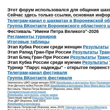
Этот форум использовался для общения шах
Сейчас здесь только ссылки, основная инфор
Телеграм-канал о шахматах в Воронежской о
Группа ВКонтакте Воронежского областного 
Фестиваль "Имени Петра Великого"-2026
Регламенты турниров
Итоговые таблицы
Этап Кубка России среди женщин
Результаты
Этап Рапид Гран-При России
Результаты
Тран
Этап Блиц Гран-При России
Результаты
Транс
Этап Кубка России среди мужчин
Результаты
Турнир "Парус надежды" - открытое первенс
Телеграм-канал фестиваля
Группа ВКонтакте фестиваля
Чемпионаты ЦФО среди женщин-2026
Жеребьевки и результаты
Фото
Положени
Этап Детского кубка России-2026
Жеребьевки и результаты
Фото
Много фото
По
Фестиваль "Имени Петра Великого" (Воронеж, июнь 2024)
Предварительная регистрация
Жеребьевки, результаты, списки заявок
Трансляция партий
Классика
Рапид
Блиц
Этап ДКР (Воронеж, май 2024)
Жеребьевки и результаты
Фестиваль Петровский (Воронеж, июнь 2023)
Telegram-канал
Группа ВКонтакте