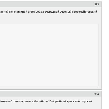
393
Марией Печеникиной и борьба за очередной учебный гроссмейстерский
394
Матвеем Стражниковым и борьба за 10-й учебный гроссмейстерский