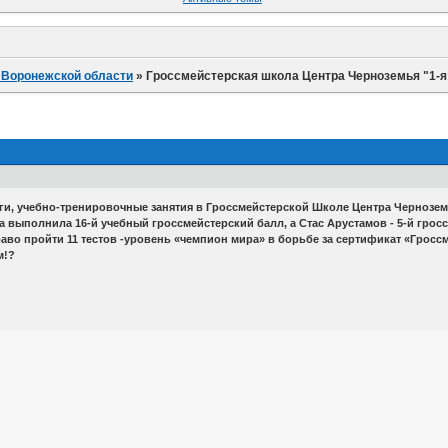
 Воронежской области
»
Гроссмейстерская школа Центра Черноземья "1-я
и, учебно-тренировочные занятия в Гроссмейстерской Школе Центра Черноземь
 выполнила 16-й учебный гроссмейстерский балл, а Стас Арустамов - 5-й грос
 пройти 11 тестов -уровень «чемпион мира» в борьбе за сертификат «Гроссмей
м!?