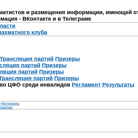
матистов и размещения информации, имеющей о
мация - ВКонтакте и в Телеграме
бласти
шахматного клуба
Трансляция партий
Призеры
сляция партий
Призеры
ляция партий
Призеры
Трансляция партий
Призеры
тво ЦФО среди инвалидов
Регламент
Результаты
я
Материалы
ложение