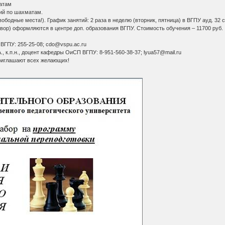
хматам
ий по шахматам.
вободные места!). График занятий: 2 раза в неделю (вторник, пятница) в ВГПУ ауд. 32 
вор) оформляются в центре доп. образования ВГПУ. Стоимость обучения – 11700 руб.
 ВГПУ: 255-25-08; cdo@vspu.ac.ru
, к.п.н., доцент кафедры ОиСП ВГПУ: 8-951-560-38-37; lyua57@mail.ru
риглашают всех желающих!