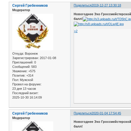
Сергей Гребенников
Поделиться
2019-12-27 13:30:18
Модератор
Новогоднее Эхо Гроссмейстерской
балл!
+2
Откуда:
Воронеж
Зарегистрирован
: 2017-01-08
Приглашений:
0
Сообщений:
583
Уважение:
+575
Позитив:
+314
Пол:
Мужской
Провел на форуме:
23 дня 13 часов
Последний визит:
2025-10-30 16:14:09
Сергей Гребенников
Поделиться
2020-01-04 17:54:45
Модератор
Новогоднее Эхо Гроссмейстерской
балл!