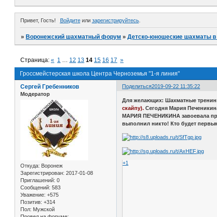
Привет, Гость!
Войдите
или
зарегистрируйтесь
.
»
Воронежский шахматный форум
»
Детско-юношеские шахматы в
Страница:
«
1
…
12
13
14
15
16
17
»
Гроссмейстерская школа Центра Черноземья "1-я линия"
Сергей Гребенников
Поделиться
2019-09-22 11:35:22
Модератор
Для желающих: Шахматные тренинг
скайпу).
Сегодня Мария Печеникина
МАРИЯ ПЕЧЕНИКИНА завоевала право
выполнил никто! Кто будет первы
+1
Откуда:
Воронеж
Зарегистрирован
: 2017-01-08
Приглашений:
0
Сообщений:
583
Уважение:
+575
Позитив:
+314
Пол:
Мужской
Провел на форуме: