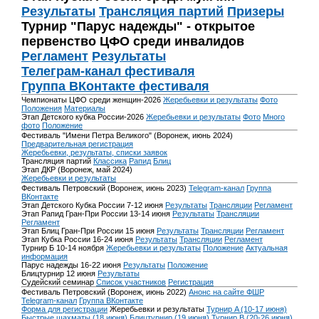
Результаты
Трансляция партий
Призеры
Турнир "Парус надежды" - открытое
первенство ЦФО среди инвалидов
Регламент
Результаты
Телеграм-канал фестиваля
Группа ВКонтакте фестиваля
Чемпионаты ЦФО среди женщин-2026
Жеребьевки и результаты
Фото
Положения
Материалы
Этап Детского кубка России-2026
Жеребьевки и результаты
Фото
Много
фото
Положение
Фестиваль "Имени Петра Великого" (Воронеж, июнь 2024)
Предварительная регистрация
Жеребьевки, результаты, списки заявок
Трансляция партий
Классика
Рапид
Блиц
Этап ДКР (Воронеж, май 2024)
Жеребьевки и результаты
Фестиваль Петровский (Воронеж, июнь 2023)
Telegram-канал
Группа
ВКонтакте
Этап Детского Кубка России 7-12 июня
Результаты
Трансляции
Регламент
Этап Рапид Гран-При России 13-14 июня
Результаты
Трансляции
Регламент
Этап Блиц Гран-При России 15 июня
Результаты
Трансляции
Регламент
Этап Кубка России 16-24 июня
Результаты
Трансляции
Регламент
Турнир Б 10-14 ноября
Жеребьевки и результаты
Положение
Актуальная
информация
Парус надежды 16-22 июня
Результаты
Положение
Блицтурнир 12 июня
Результаты
Судейский семинар
Список участников
Регистрация
Фестиваль Петровский (Воронеж, июнь 2022)
Анонс на сайте ФШР
Telegram-канал
Группа ВКонтакте
Форма для регистрации
Жеребьевки и результаты
Турнир A (10-17 июня)
Быстрые шахматы (18 июня)
Блицтурнир (19 июня)
Турнир B (20-26 июня)