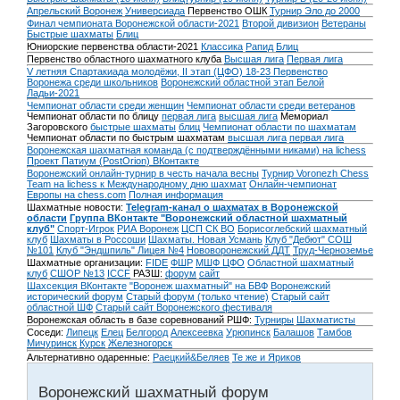
Апрельский Воронеж
Универсиада
Первенство ОШК
Турнир Эло до 2000
Финал чемпионата Воронежской области-2021
Второй дивизион
Ветераны
Быстрые шахматы
Блиц
Юниорские первенства области-2021
Классика
Рапид
Блиц
Первенство областного шахматного клуба
Высшая лига
Первая лига
V летняя Спартакиада молодёжи, II этап (ЦФО) 18-23
Первенство
Воронежа среди школьников
Воронежский областной этап Белой
Ладьи-2021
Чемпионат области среди женщин
Чемпионат области среди ветеранов
Чемпионат области по блицу
первая лига
высшая лига
Мемориал
Загоровского
быстрые шахматы
блиц
Чемпионат области по шахматам
Чемпионат области по быстрым шахматам
высшая лига
первая лига
Воронежская шахматная команда (с подтверждёнными никами) на lichess
Проект Патиум (PostOrion) ВКонтакте
Воронежский онлайн-турнир в честь начала весны
Турнир Voronezh Chess
Team на lichess к Международному дню шахмат
Онлайн-чемпионат
Европы на chess.com
Полная информация
Шахматные новости:
Telegram-канал о шахматах в Воронежской
области
Группа ВКонтакте "Воронежский областной шахматный
клуб"
Спорт-Игрок
РИА Воронеж
ЦСП СК ВО
Борисоглебский шахматный
клуб
Шахматы в Россоши
Шахматы. Новая Усмань
Клуб "Дебют" СОШ
№101
Клуб "Эндшпиль" Лицея №4
Нововоронежский ДДТ
Труд-Черноземье
Шахматные организации:
FIDE
ФШР
МШФ ЦФО
Областной шахматный
клуб
СШОР №13
ICCF
РАЗШ:
форум
сайт
Шахсекция ВКонтакте
"Воронеж шахматный" на БВФ
Воронежский
исторический форум
Cтарый форум (только чтение)
Старый сайт
областной ШФ
Старый сайт Воронежского фестиваля
Воронежская область в базе соревнований РШФ:
Турниры
Шахматисты
Соседи:
Липецк
Елец
Белгород
Алексеевка
Урюпинск
Балашов
Тамбов
Мичуринск
Курск
Железногорск
Альтернативно одаренные:
Раецкий&Беляев
Те же и Яриков
Воронежский шахматный форум