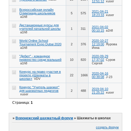
12:51:12
xuser
Всероссийская онлайн
2021-04-21
Олимпиада школьников
5
575
18:23:33
xuser
a1h8
Дистанционные курсы для
2021-04-02
учителей начальной школы
1
311
00:10:15
a1h8
a1h8
World Online School
2020-10-27
Tournament Expo Dubai 2020
2
376
12:19:00
Яурова
a1h8
Инна
"Дебют" - командное
2020-09-29
первенство среди малышей
10
820
17:37:02
Суров
a1h8
Сергей
Конкурс на право участия в
2020-04-16
проекте «Шахматы в
22
1666
00:39:08
J-23
школах»
VDV
Конкурс "Учитель шахмат"
2019-04-10
для шахматных педагогов
2
488
21:25:22
xuser
xuser
Страница:
1
»
Воронежский шахматный форум
»
Шахматы в школах
создать форум