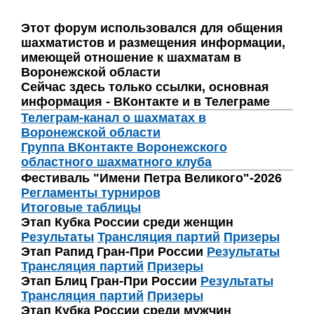
Этот форум использовался для общения
шахматистов и размещения информации,
имеющей отношение к шахматам в
Воронежской области
Сейчас здесь только ссылки, основная
информация - ВКонтакте и в Телеграме
Телеграм-канал о шахматах в
Воронежской области
Группа ВКонтакте Воронежского
областного шахматного клуба
Фестиваль "Имени Петра Великого"-2026
Регламенты турниров
Итоговые таблицы
Этап Кубка России среди женщин
Результаты
Трансляция партий
Призеры
Этап Рапид Гран-При России
Результаты
Трансляция партий
Призеры
Этап Блиц Гран-При России
Результаты
Трансляция партий
Призеры
Этап Кубка России среди мужчин