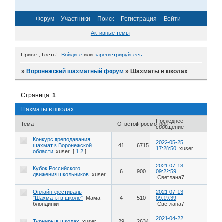
Форум
Участники
Поиск
Регистрация
Войти
Активные темы
Привет, Гость!
Войдите
или
зарегистрируйтесь
.
»
Воронежский шахматный форум
»
Шахматы в школах
Страница:
1
Шахматы в школах
Последнее
Тема
Ответов
Просмотров
сообщение
Конкурс преподавания
2022-05-25
шахмат в Воронежской
41
6715
17:28:50
xuser
области
xuser
[
1
2
]
2021-07-13
Кубок Российского
6
900
09:22:59
движения школьников
xuser
Светлана7
Онлайн-фестиваль
2021-07-13
"Шахматы в школе"
Мама
4
510
09:19:39
блондинки
Светлана7
2021-04-22
Турниры в школах
xuser
29
2634