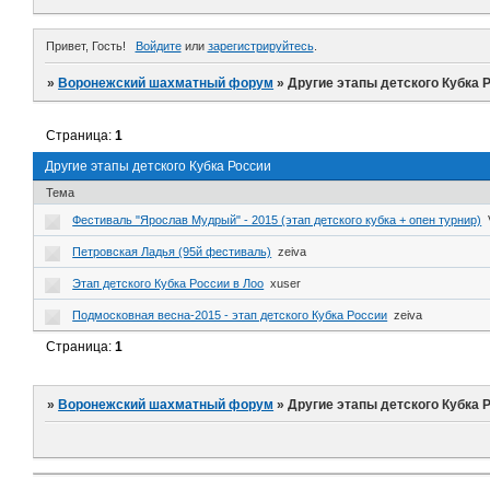
Привет, Гость!
Войдите
или
зарегистрируйтесь
.
»
Воронежский шахматный форум
»
Другие этапы детского Кубка 
Страница:
1
Другие этапы детского Кубка России
Тема
Фестиваль "Ярослав Мудрый" - 2015 (этап детского кубка + опен турнир)
Петровская Ладья (95й фестиваль)
zeiva
Этап детского Кубка России в Лоо
xuser
Подмосковная весна-2015 - этап детского Кубка России
zeiva
Страница:
1
»
Воронежский шахматный форум
»
Другие этапы детского Кубка 