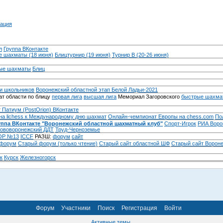
ация
л
Группа ВКонтакте
 шахматы (18 июня)
Блицтурнир (19 июня)
Турнир B (20-26 июня)
ые шахматы
Блиц
и школьников
Воронежский областной этап Белой Ладьи-2021
т области по блицу
первая лига
высшая лига
Мемориал Загоровского
быстрые шахма
 Патиум (PostOrion) ВКонтакте
на lichess к Международному дню шахмат
Онлайн-чемпионат Европы на chess.com
По
уппа ВКонтакте "Воронежский областной шахматный клуб"
Спорт-Игрок
РИА Воро
ововоронежский ДДТ
Труд-Черноземье
Р №13
ICCF
РАЗШ:
форум
сайт
 форум
Cтарый форум (только чтение)
Старый сайт областной ШФ
Старый сайт Ворон
к
Курск
Железногорск
Форум
Участники
Поиск
Регистрация
Войти
Активные темы