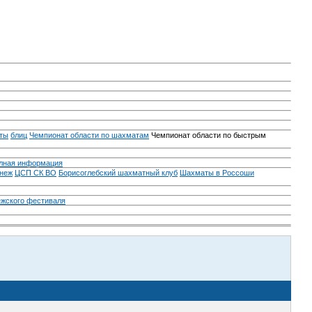
ты
блиц
Чемпионат области по шахматам
Чемпионат области по быстрым
лная информация
неж
ЦСП СК ВО
Борисоглебский шахматный клуб
Шахматы в Россоши
ежского фестиваля