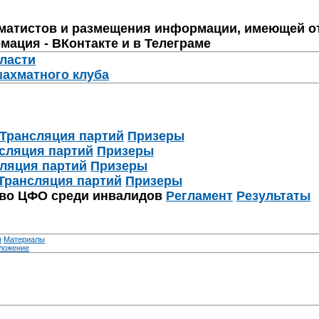
матистов и размещения информации, имеющей о
мация - ВКонтакте и в Телеграме
бласти
шахматного клуба
Трансляция партий
Призеры
сляция партий
Призеры
ляция партий
Призеры
Трансляция партий
Призеры
тво ЦФО среди инвалидов
Регламент
Результаты
я
Материалы
ложение