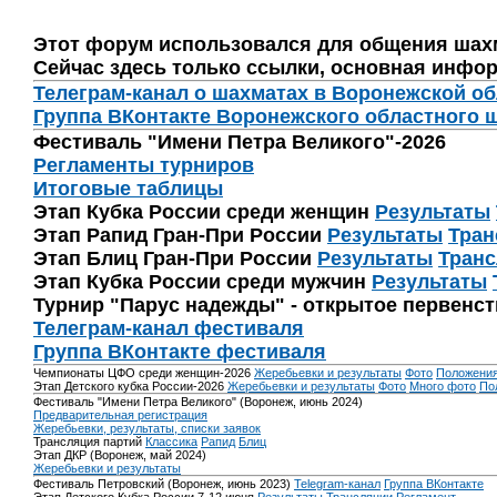
Этот форум использовался для общения шах
Сейчас здесь только ссылки, основная инфор
Телеграм-канал о шахматах в Воронежской о
Группа ВКонтакте Воронежского областного 
Фестиваль "Имени Петра Великого"-2026
Регламенты турниров
Итоговые таблицы
Этап Кубка России среди женщин
Результаты
Этап Рапид Гран-При России
Результаты
Тран
Этап Блиц Гран-При России
Результаты
Транс
Этап Кубка России среди мужчин
Результаты
Турнир "Парус надежды" - открытое первенс
Телеграм-канал фестиваля
Группа ВКонтакте фестиваля
Чемпионаты ЦФО среди женщин-2026
Жеребьевки и результаты
Фото
Положени
Этап Детского кубка России-2026
Жеребьевки и результаты
Фото
Много фото
По
Фестиваль "Имени Петра Великого" (Воронеж, июнь 2024)
Предварительная регистрация
Жеребьевки, результаты, списки заявок
Трансляция партий
Классика
Рапид
Блиц
Этап ДКР (Воронеж, май 2024)
Жеребьевки и результаты
Фестиваль Петровский (Воронеж, июнь 2023)
Telegram-канал
Группа ВКонтакте