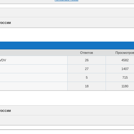
России
Ответов
Просмотро
VDV
26
4582
27
1407
5
715
18
1180
России