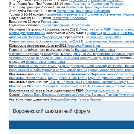
Этап Детского Кубка России 7-12 июня
Результаты
Трансляции
Регламент
Этап Рапид Гран-При России 13-14 июня
Результаты
Трансляции
Регламент
Этап Блиц Гран-При России 15 июня
Результаты
Трансляции
Регламент
Этап Кубка России 16-24 июня
Результаты
Трансляции
Регламент
Турнир Б 10-14 ноября
Жеребьевки и результаты
Положение
Актуальная информ
Парус надежды 16-22 июня
Результаты
Положение
Блицтурнир 12 июня
Результаты
Судейский семинар
Список участников
Регистрация
Фестиваль Петровский (Воронеж, июнь 2022)
Анонс на сайте ФШР
Telegram-кана
Форма для регистрации
Жеребьевки и результаты
Турнир A (10-17 июня)
Быстрые
Апрельский Воронеж
Универсиада
Первенство ОШК
Турнир Эло до 2000
Финал чемпионата Воронежской области-2021
Второй дивизион
Ветераны
Быстр
Юниорские первенства области-2021
Классика
Рапид
Блиц
Первенство областного шахматного клуба
Высшая лига
Первая лига
V летняя Спартакиада молодёжи, II этап (ЦФО) 18-23
Первенство Воронежа сред
Чемпионат области среди женщин
Чемпионат области среди ветеранов
Чемпиона
шахматам
высшая лига
первая лига
Воронежская шахматная команда (с подтверждёнными никами) на lichess
Проект
Воронежский онлайн-турнир в честь начала весны
Турнир Voronezh Chess Team 
Шахматные новости:
Telegram-канал о шахматах в Воронежской области
Гр
Шахматы. Новая Усмань
Клуб "Дебют" СОШ №101
Клуб "Эндшпиль" Лицея №4
Н
Шахматные организации:
FIDE
ФШР
МШФ ЦФО
Областной шахматный клуб
СШО
Шахсекция ВКонтакте
"Воронеж шахматный" на БВФ
Воронежский исторический
Воронежская область в базе соревнований РШФ:
Турниры
Шахматисты
Соседи:
Липецк
Елец
Белгород
Алексеевка
Урюпинск
Балашов
Тамбов
Мичуринс
Альтернативно одаренные:
Раецкий&Беляев
Те же и Яриков
Воронежский шахматный форум