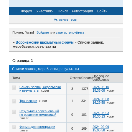
Форум
Участники
Поиск
Регистрация
Войти
Активные темы
Привет, Гость!
Войдите
или
зарегистрируйтесь
.
»
Воронежский шахматный форум
»
Списки заявок,
жеребьевки, результаты
Страница:
1
Списки заявок, жеребьевки, результаты
Последнее
Тема
Ответов
Просмотров
сообщение
Списки заявок, жеребьевки
2024-03-10
3
1375
и результаты
xuser
18:35:08
xuser
2024-03-08
Трансляции
xuser
1
334
16:29:58
xuser
Результаты соревнований
2024-03-03
по решению композиций
0
101
10:30:13
xuser
xuser
Форма для регистрации
2024-02-09
0
169
xuser
15:05:58
xuser