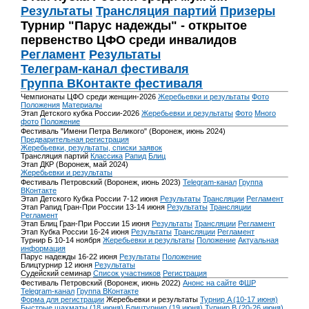
Результаты
Трансляция партий
Призеры
Турнир "Парус надежды" - открытое
первенство ЦФО среди инвалидов
Регламент
Результаты
Телеграм-канал фестиваля
Группа ВКонтакте фестиваля
Чемпионаты ЦФО среди женщин-2026
Жеребьевки и результаты
Фото
Положения
Материалы
Этап Детского кубка России-2026
Жеребьевки и результаты
Фото
Много
фото
Положение
Фестиваль "Имени Петра Великого" (Воронеж, июнь 2024)
Предварительная регистрация
Жеребьевки, результаты, списки заявок
Трансляция партий
Классика
Рапид
Блиц
Этап ДКР (Воронеж, май 2024)
Жеребьевки и результаты
Фестиваль Петровский (Воронеж, июнь 2023)
Telegram-канал
Группа
ВКонтакте
Этап Детского Кубка России 7-12 июня
Результаты
Трансляции
Регламент
Этап Рапид Гран-При России 13-14 июня
Результаты
Трансляции
Регламент
Этап Блиц Гран-При России 15 июня
Результаты
Трансляции
Регламент
Этап Кубка России 16-24 июня
Результаты
Трансляции
Регламент
Турнир Б 10-14 ноября
Жеребьевки и результаты
Положение
Актуальная
информация
Парус надежды 16-22 июня
Результаты
Положение
Блицтурнир 12 июня
Результаты
Судейский семинар
Список участников
Регистрация
Фестиваль Петровский (Воронеж, июнь 2022)
Анонс на сайте ФШР
Telegram-канал
Группа ВКонтакте
Форма для регистрации
Жеребьевки и результаты
Турнир A (10-17 июня)
Быстрые шахматы (18 июня)
Блицтурнир (19 июня)
Турнир B (20-26 июня)