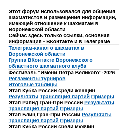
Этот форум использовался для общения
шахматистов и размещения информации,
имеющей отношение к шахматам в
Воронежской области
Сейчас здесь только ссылки, основная
информация - ВКонтакте и в Телеграме
Телеграм-канал о шахматах в
Воронежской области
Группа ВКонтакте Воронежского
областного шахматного клуба
Фестиваль "Имени Петра Великого"-2026
Регламенты турниров
Итоговые таблицы
Этап Кубка России среди женщин
Результаты
Трансляция партий
Призеры
Этап Рапид Гран-При России
Результаты
Трансляция партий
Призеры
Этап Блиц Гран-При России
Результаты
Трансляция партий
Призеры
Этап Кубка России среди мужчин