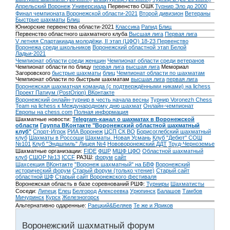
Апрельский Воронеж
Универсиада
Первенство ОШК
Турнир Эло до 2000
Финал чемпионата Воронежской области-2021
Второй дивизион
Ветераны
Быстрые шахматы
Блиц
Юниорские первенства области-2021
Классика
Рапид
Блиц
Первенство областного шахматного клуба
Высшая лига
Первая лига
V летняя Спартакиада молодёжи, II этап (ЦФО) 18-23
Первенство
Воронежа среди школьников
Воронежский областной этап Белой
Ладьи-2021
Чемпионат области среди женщин
Чемпионат области среди ветеранов
Чемпионат области по блицу
первая лига
высшая лига
Мемориал
Загоровского
быстрые шахматы
блиц
Чемпионат области по шахматам
Чемпионат области по быстрым шахматам
высшая лига
первая лига
Воронежская шахматная команда (с подтверждёнными никами) на lichess
Проект Патиум (PostOrion) ВКонтакте
Воронежский онлайн-турнир в честь начала весны
Турнир Voronezh Chess
Team на lichess к Международному дню шахмат
Онлайн-чемпионат
Европы на chess.com
Полная информация
Шахматные новости:
Telegram-канал о шахматах в Воронежской
области
Группа ВКонтакте "Воронежский областной шахматный
клуб"
Спорт-Игрок
РИА Воронеж
ЦСП СК ВО
Борисоглебский шахматный
клуб
Шахматы в Россоши
Шахматы. Новая Усмань
Клуб "Дебют" СОШ
№101
Клуб "Эндшпиль" Лицея №4
Нововоронежский ДДТ
Труд-Черноземье
Шахматные организации:
FIDE
ФШР
МШФ ЦФО
Областной шахматный
клуб
СШОР №13
ICCF
РАЗШ:
форум
сайт
Шахсекция ВКонтакте
"Воронеж шахматный" на БВФ
Воронежский
исторический форум
Cтарый форум (только чтение)
Старый сайт
областной ШФ
Старый сайт Воронежского фестиваля
Воронежская область в базе соревнований РШФ:
Турниры
Шахматисты
Соседи:
Липецк
Елец
Белгород
Алексеевка
Урюпинск
Балашов
Тамбов
Мичуринск
Курск
Железногорск
Альтернативно одаренные:
Раецкий&Беляев
Те же и Яриков
Воронежский шахматный форум