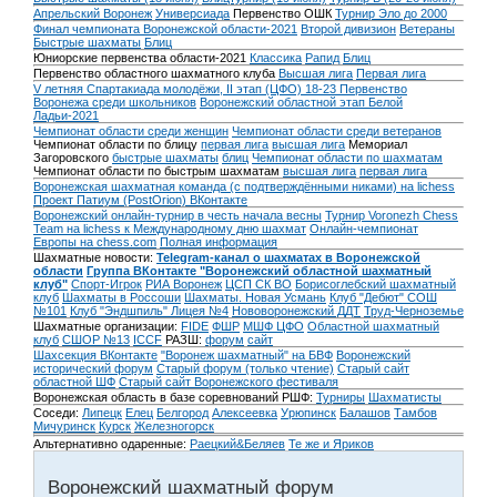
Апрельский Воронеж
Универсиада
Первенство ОШК
Турнир Эло до 2000
Финал чемпионата Воронежской области-2021
Второй дивизион
Ветераны
Быстрые шахматы
Блиц
Юниорские первенства области-2021
Классика
Рапид
Блиц
Первенство областного шахматного клуба
Высшая лига
Первая лига
V летняя Спартакиада молодёжи, II этап (ЦФО) 18-23
Первенство
Воронежа среди школьников
Воронежский областной этап Белой
Ладьи-2021
Чемпионат области среди женщин
Чемпионат области среди ветеранов
Чемпионат области по блицу
первая лига
высшая лига
Мемориал
Загоровского
быстрые шахматы
блиц
Чемпионат области по шахматам
Чемпионат области по быстрым шахматам
высшая лига
первая лига
Воронежская шахматная команда (с подтверждёнными никами) на lichess
Проект Патиум (PostOrion) ВКонтакте
Воронежский онлайн-турнир в честь начала весны
Турнир Voronezh Chess
Team на lichess к Международному дню шахмат
Онлайн-чемпионат
Европы на chess.com
Полная информация
Шахматные новости:
Telegram-канал о шахматах в Воронежской
области
Группа ВКонтакте "Воронежский областной шахматный
клуб"
Спорт-Игрок
РИА Воронеж
ЦСП СК ВО
Борисоглебский шахматный
клуб
Шахматы в Россоши
Шахматы. Новая Усмань
Клуб "Дебют" СОШ
№101
Клуб "Эндшпиль" Лицея №4
Нововоронежский ДДТ
Труд-Черноземье
Шахматные организации:
FIDE
ФШР
МШФ ЦФО
Областной шахматный
клуб
СШОР №13
ICCF
РАЗШ:
форум
сайт
Шахсекция ВКонтакте
"Воронеж шахматный" на БВФ
Воронежский
исторический форум
Cтарый форум (только чтение)
Старый сайт
областной ШФ
Старый сайт Воронежского фестиваля
Воронежская область в базе соревнований РШФ:
Турниры
Шахматисты
Соседи:
Липецк
Елец
Белгород
Алексеевка
Урюпинск
Балашов
Тамбов
Мичуринск
Курск
Железногорск
Альтернативно одаренные:
Раецкий&Беляев
Те же и Яриков
Воронежский шахматный форум