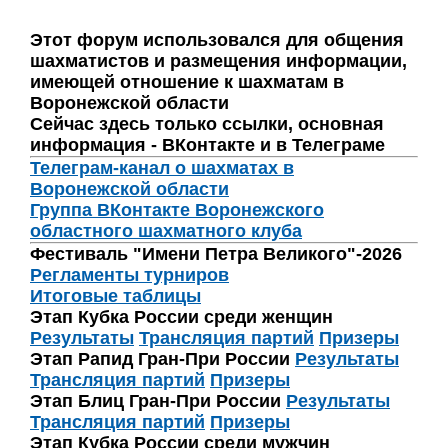
Этот форум использовался для общения
шахматистов и размещения информации,
имеющей отношение к шахматам в
Воронежской области
Сейчас здесь только ссылки, основная
информация - ВКонтакте и в Телеграме
Телеграм-канал о шахматах в
Воронежской области
Группа ВКонтакте Воронежского
областного шахматного клуба
Фестиваль "Имени Петра Великого"-2026
Регламенты турниров
Итоговые таблицы
Этап Кубка России среди женщин
Результаты
Трансляция партий
Призеры
Этап Рапид Гран-При России
Результаты
Трансляция партий
Призеры
Этап Блиц Гран-При России
Результаты
Трансляция партий
Призеры
Этап Кубка России среди мужчин