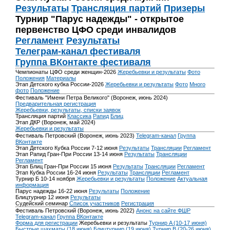
Результаты
Трансляция партий
Призеры
Турнир "Парус надежды" - открытое
первенство ЦФО среди инвалидов
Регламент
Результаты
Телеграм-канал фестиваля
Группа ВКонтакте фестиваля
Чемпионаты ЦФО среди женщин-2026
Жеребьевки и результаты
Фото
Положения
Материалы
Этап Детского кубка России-2026
Жеребьевки и результаты
Фото
Много
фото
Положение
Фестиваль "Имени Петра Великого" (Воронеж, июнь 2024)
Предварительная регистрация
Жеребьевки, результаты, списки заявок
Трансляция партий
Классика
Рапид
Блиц
Этап ДКР (Воронеж, май 2024)
Жеребьевки и результаты
Фестиваль Петровский (Воронеж, июнь 2023)
Telegram-канал
Группа
ВКонтакте
Этап Детского Кубка России 7-12 июня
Результаты
Трансляции
Регламент
Этап Рапид Гран-При России 13-14 июня
Результаты
Трансляции
Регламент
Этап Блиц Гран-При России 15 июня
Результаты
Трансляции
Регламент
Этап Кубка России 16-24 июня
Результаты
Трансляции
Регламент
Турнир Б 10-14 ноября
Жеребьевки и результаты
Положение
Актуальная
информация
Парус надежды 16-22 июня
Результаты
Положение
Блицтурнир 12 июня
Результаты
Судейский семинар
Список участников
Регистрация
Фестиваль Петровский (Воронеж, июнь 2022)
Анонс на сайте ФШР
Telegram-канал
Группа ВКонтакте
Форма для регистрации
Жеребьевки и результаты
Турнир A (10-17 июня)
Быстрые шахматы (18 июня)
Блицтурнир (19 июня)
Турнир B (20-26 июня)