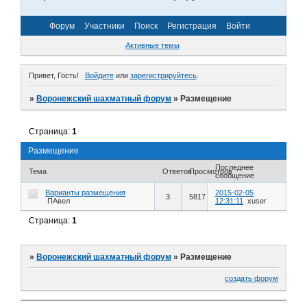
Форум
Участники
Поиск
Регистрация
Войти
Активные темы
Привет, Гость!
Войдите
или
зарегистрируйтесь
.
»
Воронежский шахматный форум
»
Размещение
Страница:
1
Размещение
Последнее
Тема
Ответов
Просмотров
сообщение
Варианты размещения
2015-02-05
3
5817
ПАвел
12:31:11
xuser
Страница:
1
»
Воронежский шахматный форум
»
Размещение
создать форум