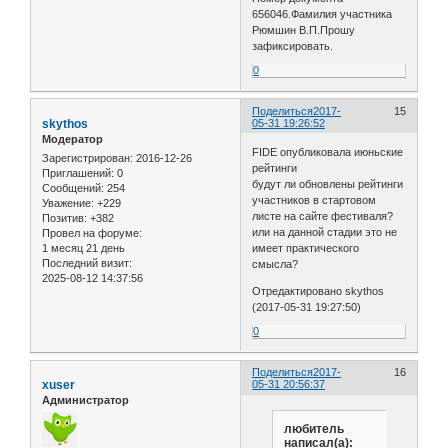
656046.Фамилия участника
Рюмшин В.П.Прошу
зафиксировать.
0
Поделиться
2017-
15
skythos
05-31 19:26:52
Модератор
FIDE опубликовала июньские
Зарегистрирован
: 2016-12-26
рейтинги
Приглашений:
0
будут ли обновлены рейтинги
Сообщений:
254
участников в стартовом
Уважение:
+229
листе на сайте фестиваля?
Позитив:
+382
или на данной стадии это не
Провел на форуме:
1 месяц 21 день
имеет практического
Последний визит:
смысла?
2025-08-12 14:37:56
Отредактировано skythos
(2017-05-31 19:27:50)
0
Поделиться
2017-
16
xuser
05-31 20:56:37
Администратор
любитель
написал(а):