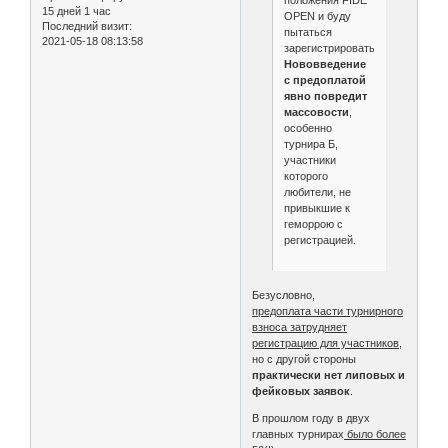
положения FIDE
15 дней 1 час
OPEN и буду
Последний визит:
пытаться
2021-05-18 08:13:58
зарегистрироваться.
Нововведение
с предоплатой
явно повредит
массовости
,
особенно
турнира Б,
участники
которого
любители, не
привыкшие к
геморрою с
регистрацией.
Безусловно,
предоплата части турнирного
взноса затрудняет
регистрацию для участников
,
но с другой стороны
практически нет липовых и
фейковых заявок
.
В прошлом году в двух
главных турнирах
было более