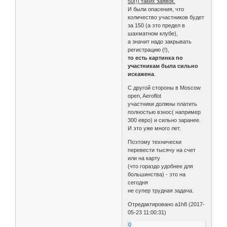
50(!) таких заявок.
И были опасения, что
количество участников будет
за 150 (а это предел в
шахматном клубе),
а значит надо закрывать
регистрацию (!),
то есть картинка по
участникам была сильно
искажена
.
С другой стороны в Moscow
open, Aeroflot
участники должны платить
полностью взнос( например
300 евро) и сильно заранее.
И это уже много лет.
Поэтому технически
перевести тысячу на счет
или на карту
(что гораздо удобнее для
большинства) - это на
сегодня
не супер трудная задача.
Отредактировано a1h8 (2017-
05-23 11:00:31)
0