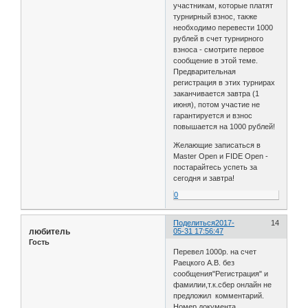
участникам, которые платят
турнирный взнос, также
необходимо перевести 1000
рублей в счет турнирного
взноса - смотрите первое
сообщение в этой теме.
Предварительная
регистрация в этих турнирах
заканчивается завтра (1
июня), потом участие не
гарантируется и взнос
повышается на 1000 рублей!
Желающие записаться в
Master Open и FIDE Open -
постарайтесь успеть за
сегодня и завтра!
0
Поделиться
2017-
14
любитель
05-31 17:56:47
Гость
Перевел 1000р. на счет
Раецкого А.В. без
сообщения"Регистрация" и
фамилии,т.к.сбер онлайн не
предложил комментарий.
Номер документа