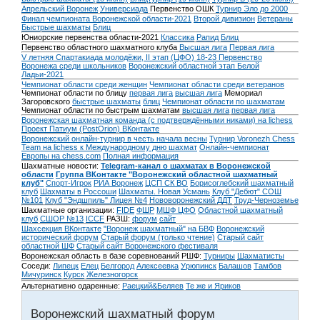
Апрельский Воронеж
Универсиада
Первенство ОШК
Турнир Эло до 2000
Финал чемпионата Воронежской области-2021
Второй дивизион
Ветераны
Быстрые шахматы
Блиц
Юниорские первенства области-2021
Классика
Рапид
Блиц
Первенство областного шахматного клуба
Высшая лига
Первая лига
V летняя Спартакиада молодёжи, II этап (ЦФО) 18-23
Первенство
Воронежа среди школьников
Воронежский областной этап Белой
Ладьи-2021
Чемпионат области среди женщин
Чемпионат области среди ветеранов
Чемпионат области по блицу
первая лига
высшая лига
Мемориал
Загоровского
быстрые шахматы
блиц
Чемпионат области по шахматам
Чемпионат области по быстрым шахматам
высшая лига
первая лига
Воронежская шахматная команда (с подтверждёнными никами) на lichess
Проект Патиум (PostOrion) ВКонтакте
Воронежский онлайн-турнир в честь начала весны
Турнир Voronezh Chess
Team на lichess к Международному дню шахмат
Онлайн-чемпионат
Европы на chess.com
Полная информация
Шахматные новости:
Telegram-канал о шахматах в Воронежской
области
Группа ВКонтакте "Воронежский областной шахматный
клуб"
Спорт-Игрок
РИА Воронеж
ЦСП СК ВО
Борисоглебский шахматный
клуб
Шахматы в Россоши
Шахматы. Новая Усмань
Клуб "Дебют" СОШ
№101
Клуб "Эндшпиль" Лицея №4
Нововоронежский ДДТ
Труд-Черноземье
Шахматные организации:
FIDE
ФШР
МШФ ЦФО
Областной шахматный
клуб
СШОР №13
ICCF
РАЗШ:
форум
сайт
Шахсекция ВКонтакте
"Воронеж шахматный" на БВФ
Воронежский
исторический форум
Cтарый форум (только чтение)
Старый сайт
областной ШФ
Старый сайт Воронежского фестиваля
Воронежская область в базе соревнований РШФ:
Турниры
Шахматисты
Соседи:
Липецк
Елец
Белгород
Алексеевка
Урюпинск
Балашов
Тамбов
Мичуринск
Курск
Железногорск
Альтернативно одаренные:
Раецкий&Беляев
Те же и Яриков
Воронежский шахматный форум