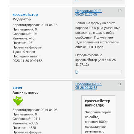
Поделиться
2017-
10
кроссмейстер
05-25 11:25:05
Модератор
Заполнил форму на сайте,
Зарегистрирован
: 2014-04-13
перевел 1000 р на указанные
Приглашений:
0
реквизиты, с фамилией в
Сообщений:
104
сообщении. Получил чек.
Уважение:
+40
Жду появления в стартовом
Позитив:
+26
списке FIDE Open.
Провел на форуме:
1 день 0 часов
Отредактировано
Последний визит:
кроссмейстер (2017-05-25
2023-11-30 00:04:58
11:27:12)
0
Поделиться
2017-
11
xuser
05-26 09:32:53
Администратор
кроссмейстер
написал(а):
Зарегистрирован
: 2014-04-06
Заполнил форму
Приглашений:
0
на сайте,
Сообщений:
12111
перевел 1000 р
Уважение:
+3655
на указанные
Позитив:
+4528
реквизиты, с
Провел на форуме: