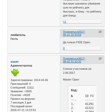
быстрые шахматы убывание
шло по рейтингу для
быстрых, в блиц - по рейтингу
для блица
+1
Поделиться
2017-
18
любитель
05-31 22:43:54
Гость
Да.только FIDE Open.
0
Поделиться
2017-
19
xuser
06-02 21:10:32
Администратор
Списки участников на
2.06.2017
Master Open
Зарегистрирован
: 2014-04-06
Приглашений:
0
Сообщений:
12111
Код:
Уважение:
+3655
Позитив:
+4528
№       ID FIDE Name   
Провел на форуме:
---     ------- -------
7 месяцев 3 дня
1.	4129199 Grachev, Boris            RUS GM  2648 1986   

Последний визит:
2.	4132181 Kokarev, Dmitry           RUS GM  2640 1982

2026-07-21 14:23:53