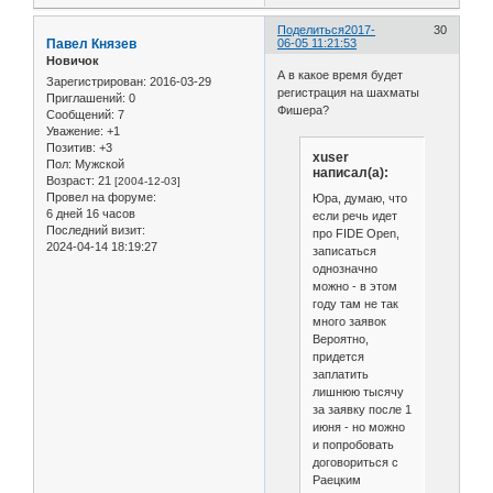
Поделиться
2017-
30
Павел Князев
06-05 11:21:53
Новичок
А в какое время будет
Зарегистрирован
: 2016-03-29
регистрация на шахматы
Приглашений:
0
Фишера?
Сообщений:
7
Уважение:
+1
Позитив:
+3
xuser
Пол:
Мужской
написал(а):
Возраст:
21
[2004-12-03]
Провел на форуме:
Юра, думаю, что
6 дней 16 часов
если речь идет
Последний визит:
про FIDE Open,
2024-04-14 18:19:27
записаться
однозначно
можно - в этом
году там не так
много заявок
Вероятно,
придется
заплатить
лишнюю тысячу
за заявку после 1
июня - но можно
и попробовать
договориться с
Раецким