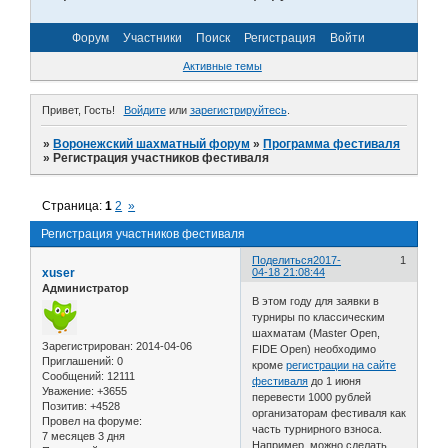
Форум
Участники
Поиск
Регистрация
Войти
Активные темы
Привет, Гость!
Войдите
или
зарегистрируйтесь
.
»
Воронежский шахматный форум
»
Программа фестиваля
»
Регистрация участников фестиваля
Страница:
1
2
»
Регистрация участников фестиваля
Поделиться
2017-
1
xuser
04-18 21:08:44
Администратор
В этом году для заявки в
турниры по классическим
шахматам (Master Open,
Зарегистрирован
: 2014-04-06
FIDE Open) необходимо
Приглашений:
0
кроме
регистрации на сайте
Сообщений:
12111
фестиваля
до 1 июня
Уважение:
+3655
перевести 1000 рублей
Позитив:
+4528
организаторам фестиваля как
Провел на форуме:
часть турнирного взноса.
7 месяцев 3 дня
Например, можно сделать