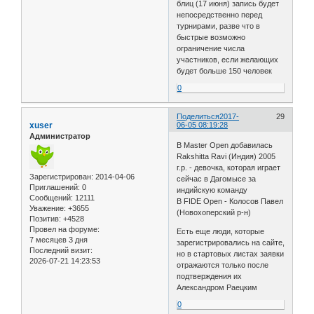
блиц (17 июня) запись будет
непосредственно перед
турнирами, разве что в
быстрые возможно
ограничение числа
участников, если желающих
будет больше 150 человек
0
Поделиться
2017-
29
xuser
06-05 08:19:28
Администратор
В Master Open добавилась
Rakshitta Ravi (Индия) 2005
г.р. - девочка, которая играет
Зарегистрирован
: 2014-04-06
сейчас в Дагомысе за
Приглашений:
0
индийскую команду
Сообщений:
12111
В FIDE Open - Колосов Павел
Уважение:
+3655
(Новохоперский р-н)
Позитив:
+4528
Провел на форуме:
Есть еще люди, которые
7 месяцев 3 дня
зарегистрировались на сайте,
Последний визит:
но в стартовых листах заявки
2026-07-21 14:23:53
отражаются только после
подтверждения их
Александром Раецким
0