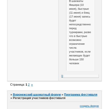
В шахматы
Фишера (10
июня), быстрые
(11 июня) и блиц
(17 июня) запись
будет
непосредственно
перед
турнирами, разве
что в быстрые
возможно
ограничение
числа
участников, если
желающих будет
больше 150
человек
0
Страница:
1
2
»
»
Воронежский шахматный форум
»
Программа фестиваля
»
Регистрация участников фестиваля
создать форум