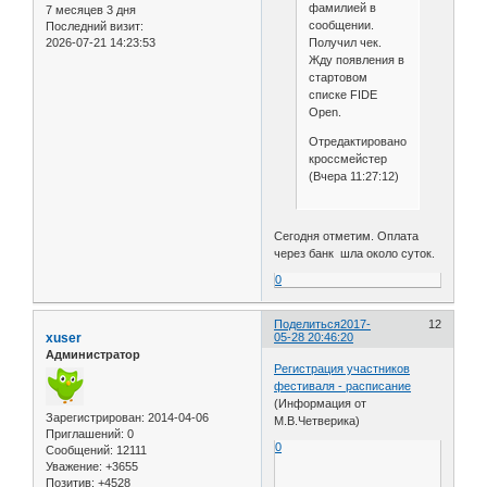
фамилией в
7 месяцев 3 дня
сообщении.
Последний визит:
Получил чек.
2026-07-21 14:23:53
Жду появления в
стартовом
списке FIDE
Open.
Отредактировано
кроссмейстер
(Вчера 11:27:12)
Сегодня отметим. Оплата
через банк шла около суток.
0
Поделиться
2017-
12
xuser
05-28 20:46:20
Администратор
Регистрация участников
фестиваля - расписание
(Информация от
Зарегистрирован
: 2014-04-06
М.В.Четверика)
Приглашений:
0
0
Сообщений:
12111
Уважение:
+3655
Позитив:
+4528