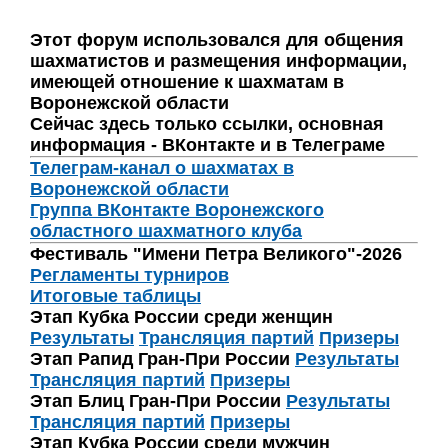
Этот форум использовался для общения
шахматистов и размещения информации,
имеющей отношение к шахматам в
Воронежской области
Сейчас здесь только ссылки, основная
информация - ВКонтакте и в Телеграме
Телеграм-канал о шахматах в
Воронежской области
Группа ВКонтакте Воронежского
областного шахматного клуба
Фестиваль "Имени Петра Великого"-2026
Регламенты турниров
Итоговые таблицы
Этап Кубка России среди женщин
Результаты
Трансляция партий
Призеры
Этап Рапид Гран-При России
Результаты
Трансляция партий
Призеры
Этап Блиц Гран-При России
Результаты
Трансляция партий
Призеры
Этап Кубка России среди мужчин