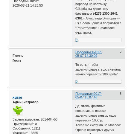
Последний визит:
перевод на карточку
2026-07-21 14:23:53
Сбербанка директору
фестиваля (
4276 1300 1641
6301
- Александр Викторович
Р.) с сообщением получателю
"Регистрация" + фамилия
участника.
0
Поделиться
2017-
2
Гocть
05-07 14:30:09
Гость
То есть, чтобы
зарегистрироваться, сначала
нужно перевести 1000 руб?
0
Поделиться
2017-
3
xuser
05-07 15:07:46
Администратор
Да, чтобы фамилия
появилась в списке
зарегистрированных, надо
Зарегистрирован
: 2014-04-06
перевести 1000 р.
Приглашений:
0
Такая же система на Moscow
Сообщений:
12111
Open и некоторых других
Уважение:
+3655