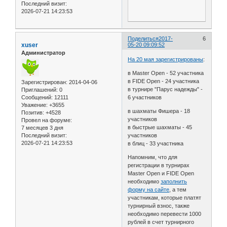
Последний визит:
2026-07-21 14:23:53
Поделиться
2017-
6
xuser
05-20 09:09:52
Администратор
На 20 мая зарегистрированы
:
в Master Open - 52 участника
в FIDE Open - 24 участника
Зарегистрирован
: 2014-04-06
в турнире "Парус надежды" -
Приглашений:
0
Сообщений:
12111
6 участников
Уважение:
+3655
в шахматы Фишера - 18
Позитив:
+4528
участников
Провел на форуме:
в быстрые шахматы - 45
7 месяцев 3 дня
Последний визит:
участников
2026-07-21 14:23:53
в блиц - 33 участника
Напомним, что для
регистрации в турнирах
Master Open и FIDE Open
необходимо
заполнить
форму на сайте
, а тем
участникам, которые платят
турнирный взнос, также
необходимо перевести 1000
рублей в счет турнирного