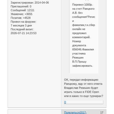
Зарегистрирован
: 2014-04-06
Перевел 1000р.
Приглашений:
0
на счет Раецкого
Сообщений:
12111
А.В. без
Уважение:
+3655
сообщения"Регистрация"
Позитив:
+4528
и
Провел на форуме:
фамилии,т.к.сбер
7 месяцев 3 дня
онлайн не
Последний визит:
предложил
2026-07-21 14:23:53
комментарий.
Номер
документа
656046.Фамилия
участника
Рюмшин
В.П.Прошу
зафиксировать.
OK, передал информацию
Раецкому, жду от него ответа
Владислав Рюмшин будет
играть только в FIDE Open
или в каких-то еще турнирах?
0
Поделиться
2017-
17