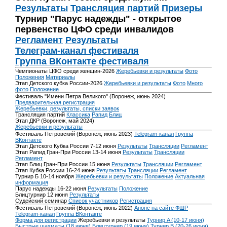
Результаты
Трансляция партий
Призеры
Турнир "Парус надежды" - открытое
первенство ЦФО среди инвалидов
Регламент
Результаты
Телеграм-канал фестиваля
Группа ВКонтакте фестиваля
Чемпионаты ЦФО среди женщин-2026
Жеребьевки и результаты
Фото
Положения
Материалы
Этап Детского кубка России-2026
Жеребьевки и результаты
Фото
Много
фото
Положение
Фестиваль "Имени Петра Великого" (Воронеж, июнь 2024)
Предварительная регистрация
Жеребьевки, результаты, списки заявок
Трансляция партий
Классика
Рапид
Блиц
Этап ДКР (Воронеж, май 2024)
Жеребьевки и результаты
Фестиваль Петровский (Воронеж, июнь 2023)
Telegram-канал
Группа
ВКонтакте
Этап Детского Кубка России 7-12 июня
Результаты
Трансляции
Регламент
Этап Рапид Гран-При России 13-14 июня
Результаты
Трансляции
Регламент
Этап Блиц Гран-При России 15 июня
Результаты
Трансляции
Регламент
Этап Кубка России 16-24 июня
Результаты
Трансляции
Регламент
Турнир Б 10-14 ноября
Жеребьевки и результаты
Положение
Актуальная
информация
Парус надежды 16-22 июня
Результаты
Положение
Блицтурнир 12 июня
Результаты
Судейский семинар
Список участников
Регистрация
Фестиваль Петровский (Воронеж, июнь 2022)
Анонс на сайте ФШР
Telegram-канал
Группа ВКонтакте
Форма для регистрации
Жеребьевки и результаты
Турнир A (10-17 июня)
Быстрые шахматы (18 июня)
Блицтурнир (19 июня)
Турнир B (20-26 июня)