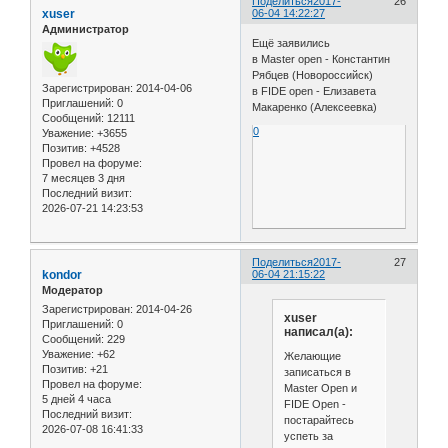
Поделиться
2017-
26
xuser
06-04 14:22:27
Администратор
Ещё заявились
в Master open - Константин
Рябцев (Новороссийск)
Зарегистрирован
: 2014-04-06
в FIDE open - Елизавета
Приглашений:
0
Макаренко (Алексеевка)
Сообщений:
12111
0
Уважение:
+3655
Позитив:
+4528
Провел на форуме:
7 месяцев 3 дня
Последний визит:
2026-07-21 14:23:53
Поделиться
2017-
27
kondor
06-04 21:15:22
Модератор
Зарегистрирован
: 2014-04-26
xuser
Приглашений:
0
написал(а):
Сообщений:
229
Уважение:
+62
Желающие
Позитив:
+21
записаться в
Провел на форуме:
Master Open и
5 дней 4 часа
FIDE Open -
Последний визит:
постарайтесь
2026-07-08 16:41:33
успеть за