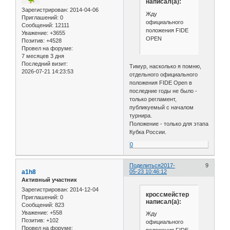
написал(а):
Зарегистрирован
: 2014-04-06
Жду
Приглашений:
0
официального
Сообщений:
12111
положения FIDE
Уважение:
+3655
OPEN
Позитив:
+4528
Провел на форуме:
7 месяцев 3 дня
Последний визит:
Тимур, насколько я помню,
2026-07-21 14:23:53
отдельного официального
положения FIDE Open в
последние годы не было -
только регламент,
публикуемый с началом
турнира.
Положение - только для этапа
Кубка России.
0
Поделиться
2017-
9
a1h8
05-23 10:46:12
Активный участник
Зарегистрирован
: 2014-12-04
кроссмейстер
Приглашений:
0
написал(а):
Сообщений:
823
Уважение:
+558
Жду
Позитив:
+102
официального
Провел на форуме: