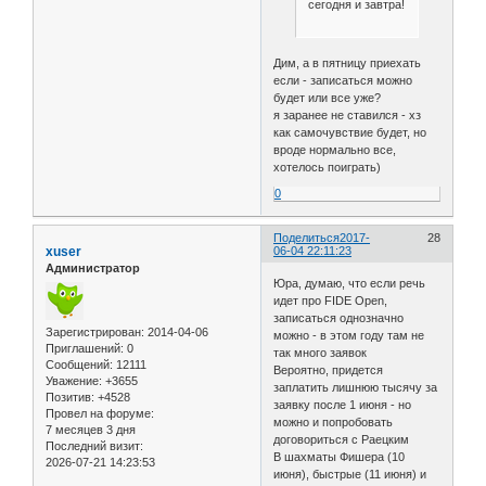
сегодня и завтра!
Дим, а в пятницу приехать
если - записаться можно
будет или все уже?
я заранее не ставился - хз
как самочувствие будет, но
вроде нормально все,
хотелось поиграть)
0
Поделиться
2017-
28
xuser
06-04 22:11:23
Администратор
Юра, думаю, что если речь
идет про FIDE Open,
записаться однозначно
Зарегистрирован
: 2014-04-06
можно - в этом году там не
Приглашений:
0
так много заявок
Сообщений:
12111
Вероятно, придется
Уважение:
+3655
заплатить лишнюю тысячу за
Позитив:
+4528
заявку после 1 июня - но
Провел на форуме:
можно и попробовать
7 месяцев 3 дня
договориться с Раецким
Последний визит:
В шахматы Фишера (10
2026-07-21 14:23:53
июня), быстрые (11 июня) и