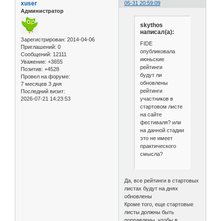
xuser
05-31 20:59:09
Администратор
skythos
написал(а):
Зарегистрирован
: 2014-04-06
FIDE
Приглашений:
0
опубликовала
Сообщений:
12111
июньские
Уважение:
+3655
рейтинги
Позитив:
+4528
будут ли
Провел на форуме:
обновлены
7 месяцев 3 дня
рейтинги
Последний визит:
участников в
2026-07-21 14:23:53
стартовом листе
на сайте
фестиваля? или
на данной стадии
это не имеет
практического
смысла?
Да, все рейтинги в стартовых
листах будут на днях
обновлены
Кроме того, еще стартовые
листы должны быть
поправлены, чтобы в