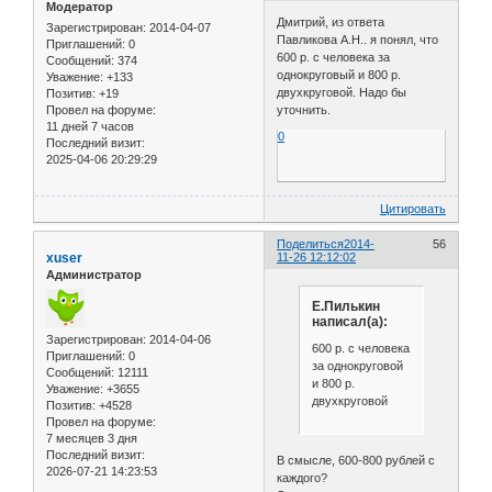
Модератор
Дмитрий, из ответа
Зарегистрирован
: 2014-04-07
Павликова А.Н.. я понял, что
Приглашений:
0
600 р. с человека за
Сообщений:
374
однокруговый и 800 р.
Уважение:
+133
двухкруговой. Надо бы
Позитив:
+19
уточнить.
Провел на форуме:
11 дней 7 часов
0
Последний визит:
2025-04-06 20:29:29
Цитировать
Поделиться
2014-
56
xuser
11-26 12:12:02
Администратор
Е.Пилькин
написал(а):
Зарегистрирован
: 2014-04-06
600 р. с человека
Приглашений:
0
за однокруговой
Сообщений:
12111
и 800 р.
Уважение:
+3655
двухкруговой
Позитив:
+4528
Провел на форуме:
7 месяцев 3 дня
Последний визит:
В смысле, 600-800 рублей с
2026-07-21 14:23:53
каждого?