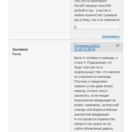
Это что-то многовато
На ШП игровая зона 500
рублей в год - участие в
любом количестве турниров
как в блиц, так и по переписке
0
Цитировать
Поделиться
2014-
57
Халимон
11-26 17:28:47
Гость
Было 6 человек в команде, а
стало 4. Подозреваю что
будут или уже есть
недовольные тем, что именно
их отцепили из команды.
Поэтому и предложил
заявить 2 или даже более
команд. А взнос могут
заплатить, если нищая
воронежская федерация не
может, например, эртильский
олигарх или Борисоглебская
шахматная федерация.
А что касается первенства
области так нужно не на
сайте объявления давать,