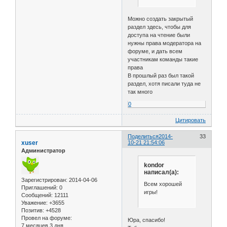
Можно создать закрытый
раздел здесь, чтобы для
доступа на чтение были
нужны права модератора на
форуме, и дать всем
участникам команды такие
права
В прошлый раз был такой
раздел, хотя писали туда не
так много
0
Цитировать
Поделиться
2014-
33
xuser
10-21 21:54:06
Администратор
kondor
написал(а):
Зарегистрирован
: 2014-04-06
Всем хорошей
Приглашений:
0
игры!
Сообщений:
12111
Уважение:
+3655
Позитив:
+4528
Провел на форуме:
Юра, спасибо!
7 месяцев 3 дня