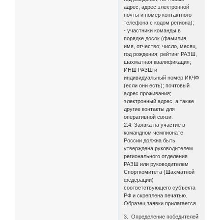
адрес, адрес электронной
почты и номер контактного
телефона с кодом региона);
- участники команды в
порядке досок (фамилия,
имя, отчество; число, месяц,
год рождения; рейтинг РАЗШ,
шахматная квалификация;
ИНШ РАЗШ и
индивидуальный номер ИКЧФ
(если они есть); почтовый
адрес проживания;
электронный адрес, а также
другие контакты для
оперативной связи.
2.4. Заявка на участие в
командном чемпионате
России должна быть
утверждена руководителем
регионального отделения
РАЗШ или руководителем
Спорткомитета (Шахматной
федерации)
соответствующего субъекта
РФ и скреплена печатью.
Образец заявки прилагается.
3. Определение победителей