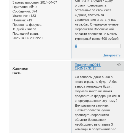
Кто платить будет? Одну
Зарегистрирован
: 2014-04-07
оплатит феерация, а
Приглашений:
0
остальные за свой счёт.
Сообщений:
374
Однако, платить за
Уважение:
+133
удовольствие играть, у нас
Позитив:
+19
не любят. Очередное личное
Провел на форуме:
11 дней 7 часов
Первенство Воронежской
Последний визит:
области провести не можем,
2025-04-06 20:29:29
турнирный взнос 600 рублей.
0
Цитировать
Поделиться
2014-
49
Халимон
11-25 17:31:13
Гость
Со взносом даже в 200 р.
никто играть не будет. А без
взноса желающие будут.
Неужели никто не может
продавить в федерации или в
спортуправлении эту тему?
Для развития заочных
шахмат области нужно
проводить первенство
области бесплатно и
необходимо выставить 3
команды в полуфинале ЧР.