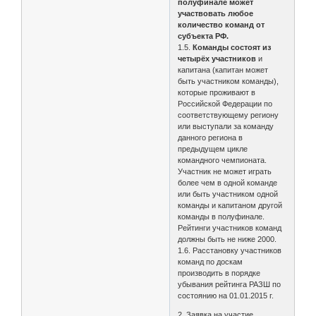
полуфинале может
участвовать любое
количество команд от
субъекта РФ.
1.5.
Команды состоят из
четырёх участников
и
капитана (капитан может
быть участником команды),
которые проживают в
Российской Федерации по
соответствующему региону
или выступали за команду
данного региона в
предыдущем цикле
командного чемпионата.
Участник не может играть
более чем в одной команде
или быть участником одной
команды и капитаном другой
команды в полуфинале.
Рейтинги участников команд
должны быть не ниже 2000.
1.6. Расстановку участников
команд по доскам
производить в порядке
убывания рейтинга РАЗШ по
состоянию на 01.01.2015 г.
2. Заявка на участие