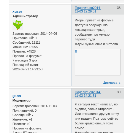
Поделиться
2014-
38
xuser
11-03 12:29:51
Администратор
Игорь, привет на форуме!
Доступ к обсуждению
командника открыл,
Зарегистрирован
: 2014-04-06
сообщение про железо
Приглашений:
0
перенес туда
Сообщений:
12111
Ждем Лукьяненко и Китаева
Уважение:
+3655
0
Позитив:
+4528
Провел на форуме:
7 месяцев 3 дня
Последний визит:
2026-07-21 14:23:53
Цитировать
Поделиться
2014-
39
gsnn
11-03 14:21:31
Модератор
Я сегодня текст написал, но
Зарегистрирован
: 2014-11-03
видимо, забыл отправить.
Приглашений:
0
Или отправил в другую ветку
Сообщений:
7
или раздел. Поэтому сейчас
Уважение:
+1
более кратко опишу тоже
Позитив:
+0
самое.
Провел на форуме:
4 часа 57 минут
Надо обсудить не только