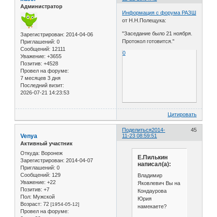
Администратор
Информация с форума РАЗШ
от Н.Н.Полещука:
"Заседание было 21 ноября.
Зарегистрирован
: 2014-04-06
Протокол готовится."
Приглашений:
0
Сообщений:
12111
0
Уважение:
+3655
Позитив:
+4528
Провел на форуме:
7 месяцев 3 дня
Последний визит:
2026-07-21 14:23:53
Цитировать
Поделиться
2014-
45
Venya
11-23 08:59:51
Активный участник
Откуда:
Воронеж
Е.Пилькин
Зарегистрирован
: 2014-04-07
написал(а):
Приглашений:
0
Сообщений:
129
Владимир
Уважение:
+22
Яковлевич Вы на
Позитив:
+7
Кондаурова
Пол:
Мужской
Юрия
Возраст:
72
[1954-05-12]
намекаете?
Провел на форуме: