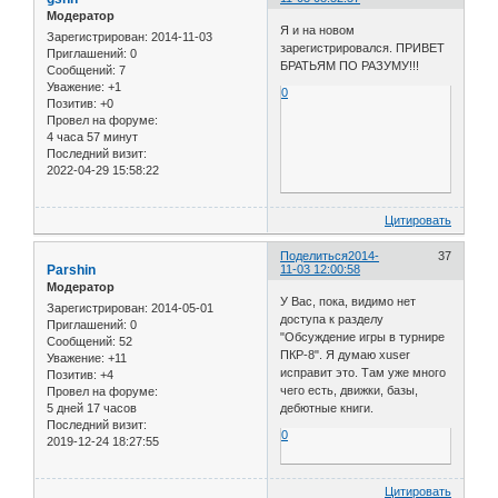
Модератор
Я и на новом
Зарегистрирован
: 2014-11-03
зарегистрировался. ПРИВЕТ
Приглашений:
0
БРАТЬЯМ ПО РАЗУМУ!!!
Сообщений:
7
Уважение:
+1
0
Позитив:
+0
Провел на форуме:
4 часа 57 минут
Последний визит:
2022-04-29 15:58:22
Цитировать
Поделиться
2014-
37
Parshin
11-03 12:00:58
Модератор
У Вас, пока, видимо нет
Зарегистрирован
: 2014-05-01
доступа к разделу
Приглашений:
0
"Обсуждение игры в турнире
Сообщений:
52
ПКР-8". Я думаю xuser
Уважение:
+11
исправит это. Там уже много
Позитив:
+4
чего есть, движки, базы,
Провел на форуме:
5 дней 17 часов
дебютные книги.
Последний визит:
0
2019-12-24 18:27:55
Цитировать