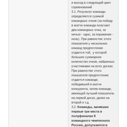
и выход в следующий цикл
соревнований
3.1. Результат команды
определяется суммой
командных очков (за победу
в матче команда получает
два командных очка, за
ничью - одно, за поражение -
ноль). При равенстве этого
показателя у нескольких
команд предпочтение
отдается той, у которой
большее суммарное
количество очков, набранных
участниками на всех досках.
При равенстве этого
показателя предпочтение
отдается команде,
победившей в матче
конкурента; затем команде,
имеющей лучший показатель
на первой доске, далее на
второй и т.д.
3.2.
Команды, занявшие
первые три места в
полуфиналах 8
командного чемпионата
России, допускаются в