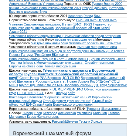
Апрельский Воронеж
Универсиада
Первенство ОШК
Турнир Эло до 2000
Финал чемпионата Воронежской области-2021
Второй дивизион
Ветераны
Быстрые шахматы
Блиц
Юниорские первенства области-2021
Классика
Рапид
Блиц
Первенство областного шахматного клуба
Высшая лига
Первая лига
V летняя Спартакиада молодёжи, II этап (ЦФО) 18-23
Первенство
Воронежа среди школьников
Воронежский областной этап Белой
Ладьи-2021
Чемпионат области среди женщин
Чемпионат области среди ветеранов
Чемпионат области по блицу
первая лига
высшая лига
Мемориал
Загоровского
быстрые шахматы
блиц
Чемпионат области по шахматам
Чемпионат области по быстрым шахматам
высшая лига
первая лига
Воронежская шахматная команда (с подтверждёнными никами) на lichess
Проект Патиум (PostOrion) ВКонтакте
Воронежский онлайн-турнир в честь начала весны
Турнир Voronezh Chess
Team на lichess к Международному дню шахмат
Онлайн-чемпионат
Европы на chess.com
Полная информация
Шахматные новости:
Telegram-канал о шахматах в Воронежской
области
Группа ВКонтакте "Воронежский областной шахматный
клуб"
Спорт-Игрок
РИА Воронеж
ЦСП СК ВО
Борисоглебский шахматный
клуб
Шахматы в Россоши
Шахматы. Новая Усмань
Клуб "Дебют" СОШ
№101
Клуб "Эндшпиль" Лицея №4
Нововоронежский ДДТ
Труд-Черноземье
Шахматные организации:
FIDE
ФШР
МШФ ЦФО
Областной шахматный
клуб
СШОР №13
ICCF
РАЗШ:
форум
сайт
Шахсекция ВКонтакте
"Воронеж шахматный" на БВФ
Воронежский
исторический форум
Cтарый форум (только чтение)
Старый сайт
областной ШФ
Старый сайт Воронежского фестиваля
Воронежская область в базе соревнований РШФ:
Турниры
Шахматисты
Соседи:
Липецк
Елец
Белгород
Алексеевка
Урюпинск
Балашов
Тамбов
Мичуринск
Курск
Железногорск
Альтернативно одаренные:
Раецкий&Беляев
Те же и Яриков
Воронежский шахматный форум