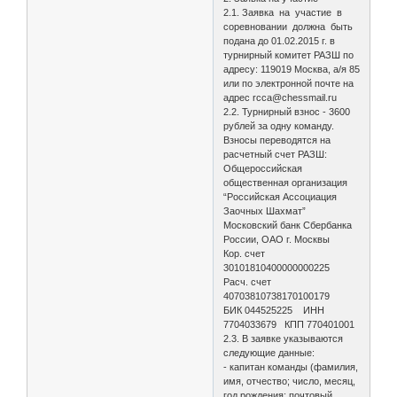
2.1. Заявка на участие в
соревновании должна быть
подана до 01.02.2015 г. в
турнирный комитет РАЗШ по
адресу: 119019 Москва, а/я 85
или по электронной почте на
адрес rcca@chessmail.ru
2.2. Турнирный взнос - 3600
рублей за одну команду.
Взносы переводятся на
расчетный счет РАЗШ:
Общероссийская
общественная организация
“Российская Ассоциация
Заочных Шахмат”
Московский банк Сбербанка
России, ОАО г. Москвы
Кор. счет
30101810400000000225
Расч. счет
40703810738170100179
БИК 044525225 ИНН
7704033679 КПП 770401001
2.3. В заявке указываются
следующие данные:
- капитан команды (фамилия,
имя, отчество; число, месяц,
год рождения; почтовый