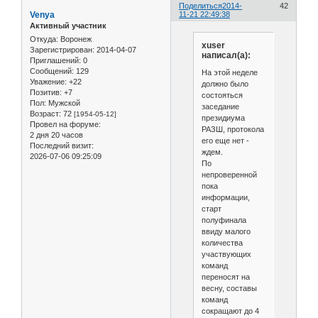
Поделиться
2014-
42
Venya
11-21 22:49:38
Активный участник
Откуда:
Воронеж
xuser
Зарегистрирован
: 2014-04-07
написал(а):
Приглашений:
0
Сообщений:
129
На этой неделе
Уважение:
+22
должно было
Позитив:
+7
состояться
Пол:
Мужской
заседание
Возраст:
72
[1954-05-12]
президиума
Провел на форуме:
РАЗШ, протокола
2 дня 20 часов
его еще нет -
Последний визит:
ждем.
2026-07-06 09:25:09
По
непроверенной
пока
информации,
старт
полуфинала
ввиду малого
количества
участвующих
команд
переносят на
весну, составы
команд
сокращают до 4