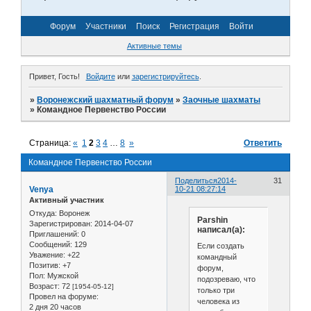
Форум
Участники
Поиск
Регистрация
Войти
Активные темы
Привет, Гость!
Войдите
или
зарегистрируйтесь
.
»
Воронежский шахматный форум
»
Заочные шахматы
»
Командное Первенство России
Страница:
«
1
2
3
4
…
8
»
Ответить
Командное Первенство России
Поделиться
2014-
31
Venya
10-21 08:27:14
Активный участник
Откуда:
Воронеж
Parshin
Зарегистрирован
: 2014-04-07
написал(а):
Приглашений:
0
Сообщений:
129
Если создать
Уважение:
+22
командный
Позитив:
+7
форум,
Пол:
Мужской
подозреваю, что
Возраст:
72
[1954-05-12]
только три
Провел на форуме:
человека из
2 дня 20 часов