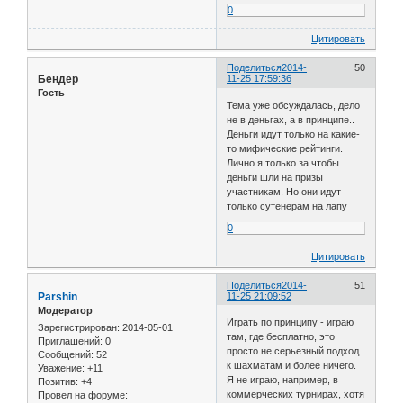
0
Цитировать
Поделиться
2014-
50
Бендер
11-25 17:59:36
Гость
Тема уже обсуждалась, дело
не в деньгах, а в принципе..
Деньги идут только на какие-
то мифические рейтинги.
Лично я только за чтобы
деньги шли на призы
участникам. Но они идут
только сутенерам на лапу
0
Цитировать
Поделиться
2014-
51
Parshin
11-25 21:09:52
Модератор
Играть по принципу - играю
Зарегистрирован
: 2014-05-01
там, где бесплатно, это
Приглашений:
0
просто не серьезный подход
Сообщений:
52
к шахматам и более ничего.
Уважение:
+11
Я не играю, например, в
Позитив:
+4
коммерческих турнирах, хотя
Провел на форуме: