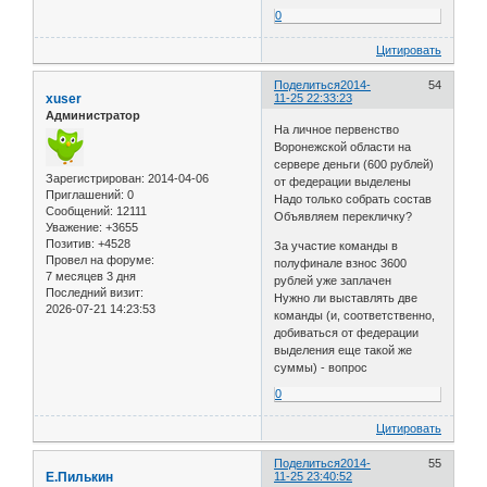
0
Цитировать
Поделиться
2014-
54
xuser
11-25 22:33:23
Администратор
На личное первенство
Воронежской области на
сервере деньги (600 рублей)
Зарегистрирован
: 2014-04-06
от федерации выделены
Приглашений:
0
Надо только собрать состав
Сообщений:
12111
Объявляем перекличку?
Уважение:
+3655
Позитив:
+4528
За участие команды в
Провел на форуме:
полуфинале взнос 3600
7 месяцев 3 дня
рублей уже заплачен
Последний визит:
Нужно ли выставлять две
2026-07-21 14:23:53
команды (и, соответственно,
добиваться от федерации
выделения еще такой же
суммы) - вопрос
0
Цитировать
Поделиться
2014-
55
Е.Пилькин
11-25 23:40:52