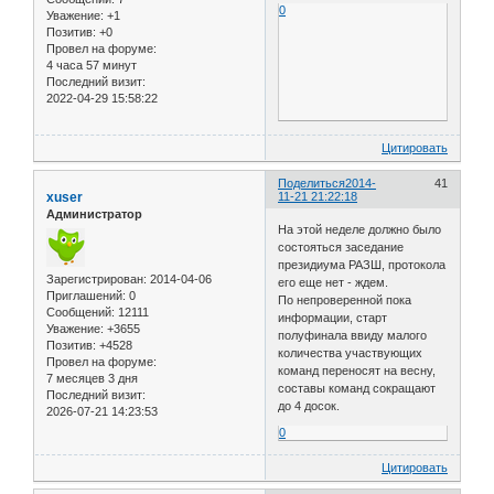
0
Уважение:
+1
Позитив:
+0
Провел на форуме:
4 часа 57 минут
Последний визит:
2022-04-29 15:58:22
Цитировать
Поделиться
2014-
41
xuser
11-21 21:22:18
Администратор
На этой неделе должно было
состояться заседание
президиума РАЗШ, протокола
Зарегистрирован
: 2014-04-06
его еще нет - ждем.
Приглашений:
0
По непроверенной пока
Сообщений:
12111
информации, старт
Уважение:
+3655
полуфинала ввиду малого
Позитив:
+4528
количества участвующих
Провел на форуме:
команд переносят на весну,
7 месяцев 3 дня
составы команд сокращают
Последний визит:
до 4 досок.
2026-07-21 14:23:53
0
Цитировать