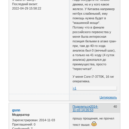
Последний визит:
движки, но и у кого какое
2022-04-29 15:58:22
железо. У Китаева например
нетбук слабенький, ему
помощь нужна будет в
"машинной мощи".
Потому что в финале
российского первенства у
меня была интересная
позиция белыми в атаке гран-
при, там до 40-го хода
анализа был 0 (вечный шах),
а только на 41-ходу (4 суток
анализа) докопался до
преимущества, просто
"пересчитал".
У меня Core i7-3770K, 16 гиг
оперативка.
+1
Цитировать
Поделиться
2014-
40
gsnn
11-03 14:26:53
Модератор
прошу прощения, не прочел
Зарегистрирован
: 2014-11-03
Приглашений:
0
текст выше.
Сообщений:
7