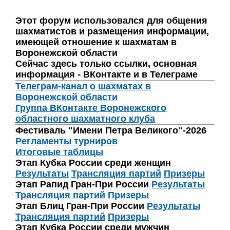
Этот форум использовался для общения
шахматистов и размещения информации,
имеющей отношение к шахматам в
Воронежской области
Сейчас здесь только ссылки, основная
информация - ВКонтакте и в Телеграме
Телеграм-канал о шахматах в
Воронежской области
Группа ВКонтакте Воронежского
областного шахматного клуба
Фестиваль "Имени Петра Великого"-2026
Регламенты турниров
Итоговые таблицы
Этап Кубка России среди женщин
Результаты
Трансляция партий
Призеры
Этап Рапид Гран-При России
Результаты
Трансляция партий
Призеры
Этап Блиц Гран-При России
Результаты
Трансляция партий
Призеры
Этап Кубка России среди мужчин