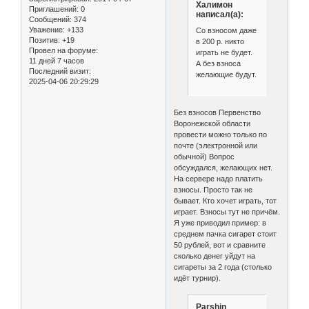
Халимон
Приглашений:
0
написал(а):
Сообщений:
374
Уважение:
+133
Со взносом даже
Позитив:
+19
в 200 р. никто
Провел на форуме:
играть не будет.
11 дней 7 часов
А без взноса
Последний визит:
желающие будут.
2025-04-06 20:29:29
Без взносов Первенство
Воронежской области
провести можно только по
почте (электронной или
обычной) Вопрос
обсуждался, желающих нет.
На сервере надо платить
взносы. Просто так не
бывает. Кто хочет играть, тот
играет. Взносы тут не причём.
Я уже приводил пример: в
среднем пачка сигарет стоит
50 рублей, вот и сравните
сколько денег уйдут на
сигареты за 2 года (столько
идёт турнир).
Parshin