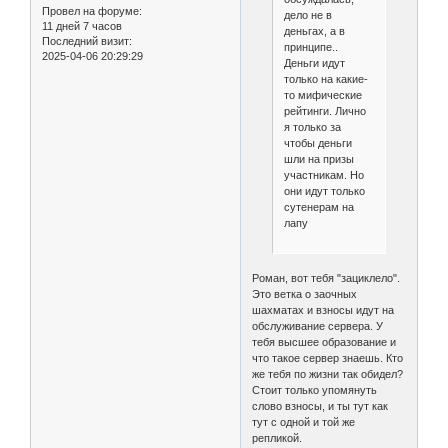
Провел на форуме:
дело не в
11 дней 7 часов
деньгах, а в
Последний визит:
принципе..
2025-04-06 20:29:29
Деньги идут
только на какие-
то мифические
рейтинги. Лично
я только за
чтобы деньги
шли на призы
участникам. Но
они идут только
сутенерам на
лапу
Роман, вот тебя "зациклело".
Это ветка о заочных
шахматах и взносы идут на
обслуживание сервера. У
тебя высшее образование и
что такое сервер знаешь. Кто
же тебя по жизни так обидел?
Стоит только упомянуть
слово взносы, и ты тут как
тут с одной и той же
репликой.