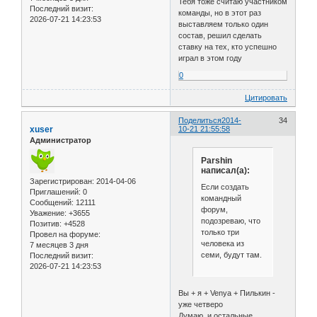
Тебя тоже считаю участником
Последний визит:
команды, но в этот раз
2026-07-21 14:23:53
выставляем только один
состав, решил сделать
ставку на тех, кто успешно
играл в этом году
0
Цитировать
Поделиться
2014-
34
xuser
10-21 21:55:58
Администратор
Parshin
написал(а):
Зарегистрирован
: 2014-04-06
Если создать
Приглашений:
0
командный
Сообщений:
12111
форум,
Уважение:
+3655
подозреваю, что
Позитив:
+4528
только три
Провел на форуме:
человека из
7 месяцев 3 дня
семи, будут там.
Последний визит:
2026-07-21 14:23:53
Вы + я + Venya + Пилькин -
уже четверо
Думаю, и остальные