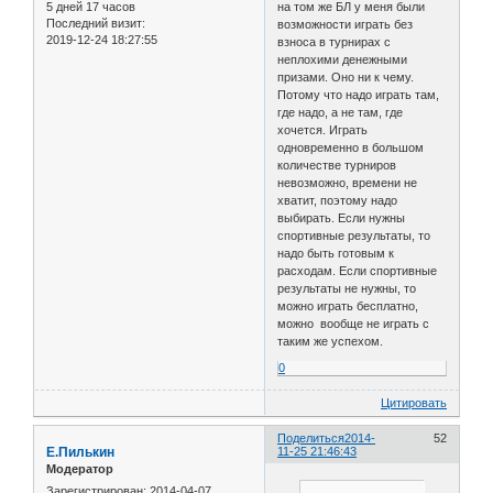
5 дней 17 часов
на том же БЛ у меня были
Последний визит:
возможности играть без
2019-12-24 18:27:55
взноса в турнирах с
неплохими денежными
призами. Оно ни к чему.
Потому что надо играть там,
где надо, а не там, где
хочется. Играть
одновременно в большом
количестве турниров
невозможно, времени не
хватит, поэтому надо
выбирать. Если нужны
спортивные результаты, то
надо быть готовым к
расходам. Если спортивные
результаты не нужны, то
можно играть бесплатно,
можно вообще не играть с
таким же успехом.
0
Цитировать
Поделиться
2014-
52
Е.Пилькин
11-25 21:46:43
Модератор
Зарегистрирован
: 2014-04-07