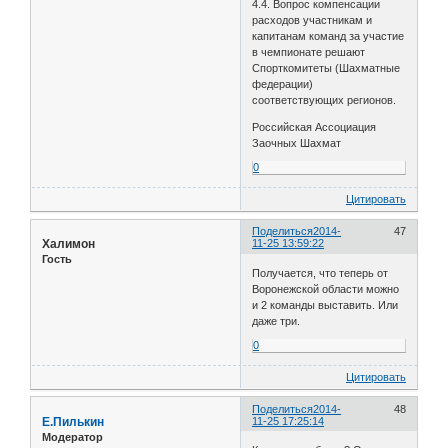
4.4. Вопрос компенсации
расходов участникам и
капитанам команд за участие
в чемпионате решают
Спорткомитеты (Шахматные
федерации)
соответствующих регионов.
Российская Ассоциация
Заочных Шахмат
0
Цитировать
Поделиться
2014-
47
Халимон
11-25 13:59:22
Гость
Получается, что теперь от
Воронежской области можно
и 2 команды выставить. Или
даже три.
0
Цитировать
Поделиться
2014-
48
Е.Пилькин
11-25 17:25:14
Модератор