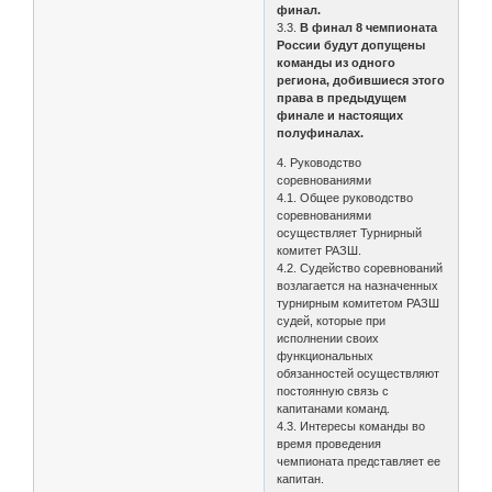
финал.
3.3.
В финал 8 чемпионата
России будут допущены
команды из одного
региона, добившиеся этого
права в предыдущем
финале и настоящих
полуфиналах.
4. Руководство
соревнованиями
4.1. Общее руководство
соревнованиями
осуществляет Турнирный
комитет РАЗШ.
4.2. Судейство соревнований
возлагается на назначенных
турнирным комитетом РАЗШ
судей, которые при
исполнении своих
функциональных
обязанностей осуществляют
постоянную связь с
капитанами команд.
4.3. Интересы команды во
время проведения
чемпионата представляет ее
капитан.