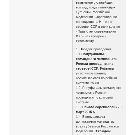
выявление сильнейших
команд, представляющих
субъекты Российской
Федерации. Соревнование
проводится на Интернет-
сервере ICCF в один круг по
«Правилам соревнований
ICCF на сервере» и
Регламенту.
1. Порядок проведения
1.1
Полуфиналы 8
командного чемпионата
России проводятся на
сервере ICCF
. Рейтинги
участников команд
обсчитываются по рейтинг-
системе РАЗШ.
1.2. Полуфиналы командного
чемпионата России
проводятся по круговой
системе.
1.3.
Начало соревнований –
март 2015 г.
1.4. В полуфиналы
допускаются команды из
всех субъектов Российской
Федерации.
В каждом