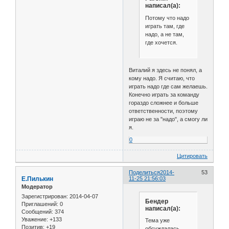
написал(а):
Потому что надо
играть там, где
надо, а не там,
где хочется.
Виталий я здесь не понял, а
кому надо. Я считаю, что
играть надо где сам желаешь.
Конечно играть за команду
гораздо сложнее и больше
ответственности, поэтому
играю не за "надо", а смогу ли
я.
0
Цитировать
Поделиться
2014-
53
Е.Пилькин
11-25 21:56:03
Модератор
Зарегистрирован
: 2014-04-07
Бендер
Приглашений:
0
написал(а):
Сообщений:
374
Уважение:
+133
Тема уже
Позитив:
+19
обсуждалась,