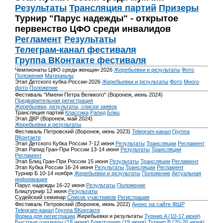
Результаты
Трансляция партий
Призеры
Турнир "Парус надежды" - открытое
первенство ЦФО среди инвалидов
Регламент
Результаты
Телеграм-канал фестиваля
Группа ВКонтакте фестиваля
Чемпионаты ЦФО среди женщин-2026
Жеребьевки и результаты
Фото
Положения
Материалы
Этап Детского кубка России-2026
Жеребьевки и результаты
Фото
Много
фото
Положение
Фестиваль "Имени Петра Великого" (Воронеж, июнь 2024)
Предварительная регистрация
Жеребьевки, результаты, списки заявок
Трансляция партий
Классика
Рапид
Блиц
Этап ДКР (Воронеж, май 2024)
Жеребьевки и результаты
Фестиваль Петровский (Воронеж, июнь 2023)
Telegram-канал
Группа
ВКонтакте
Этап Детского Кубка России 7-12 июня
Результаты
Трансляции
Регламент
Этап Рапид Гран-При России 13-14 июня
Результаты
Трансляции
Регламент
Этап Блиц Гран-При России 15 июня
Результаты
Трансляции
Регламент
Этап Кубка России 16-24 июня
Результаты
Трансляции
Регламент
Турнир Б 10-14 ноября
Жеребьевки и результаты
Положение
Актуальная
информация
Парус надежды 16-22 июня
Результаты
Положение
Блицтурнир 12 июня
Результаты
Судейский семинар
Список участников
Регистрация
Фестиваль Петровский (Воронеж, июнь 2022)
Анонс на сайте ФШР
Telegram-канал
Группа ВКонтакте
Форма для регистрации
Жеребьевки и результаты
Турнир A (10-17 июня)
Быстрые шахматы (18 июня)
Блицтурнир (19 июня)
Турнир B (20-26 июня)