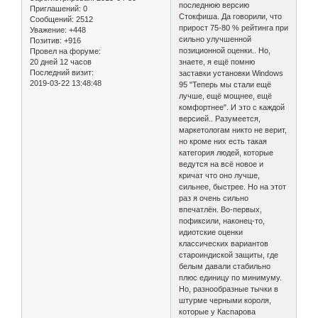
последнюю версию
Приглашений:
0
Стокфиша. Да говорили, что
Сообщений:
2512
прирост 75-80 % рейтинга при
Уважение:
+448
сильно улучшенной
Позитив:
+916
позиционной оценки.. Но,
Провел на форуме:
20 дней 12 часов
знаете, я ещё помню
Последний визит:
заставки установки Windows
2019-03-22 13:48:48
95 "Теперь мы стали ещё
лучше, ещё мощнее, ещё
комфортнее". И это с каждой
версией.. Разумеется,
маркетологам никто не верит,
но кроме них есть такая
категория людей, которые
ведутся на всё новое и
кричат что оно лучше,
сильнее, быстрее. Но на этот
раз я очень сильно
впечатлён. Во-первых,
пофиксили, наконец-то,
идиотские оценки
классических вариантов
староиндиской защиты, где
белым давали стабильно
плюс единицу по минимуму.
Но, разнообразные тычки в
штурме черными короля,
которые у Каспарова