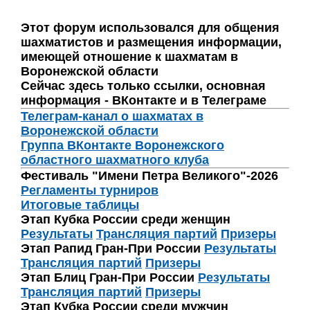
Этот форум использовался для общения
шахматистов и размещения информации,
имеющей отношение к шахматам в
Воронежской области
Сейчас здесь только ссылки, основная
информация - ВКонтакте и в Телеграме
Телеграм-канал о шахматах в
Воронежской области
Группа ВКонтакте Воронежского
областного шахматного клуба
Фестиваль "Имени Петра Великого"-2026
Регламенты турниров
Итоговые таблицы
Этап Кубка России среди женщин
Результаты
Трансляция партий
Призеры
Этап Рапид Гран-При России
Результаты
Трансляция партий
Призеры
Этап Блиц Гран-При России
Результаты
Трансляция партий
Призеры
Этап Кубка России среди мужчин