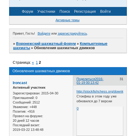
Форум
Участники
Поиск
Регистрация
Войти
Активные темы
Привет, Гость!
Войдите
или
зарегистрируйтесь
.
»
Воронежский шахматный форум
»
Компьютерные
шахматы
»
Обновления шахматных движков
Страница:
«
1
2
Обновления шахматных движков
Поделиться
2016-
31
Ironcast
01-19 00:13:42
Активный участник
http://stockfishchess.org/download/
Зарегистрирован
: 2015-04-30
Стокфиш в этом году уже
Приглашений:
0
обновился до 7 версии
Сообщений:
2512
Уважение:
+448
0
Позитив:
+916
Провел на форуме:
20 дней 12 часов
Последний визит:
2019-03-22 13:48:48