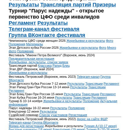
Результаты
Трансляция партий
Призеры
Турнир "Парус надежды" - открытое
первенство ЦФО среди инвалидов
Регламент
Результаты
Телеграм-канал фестиваля
Группа ВКонтакте фестиваля
Чемпионаты ЦФО среди женщин-2026
Жеребьевки и результаты
Фото
Положения
Материалы
Этап Детского кубка России-2026
Жеребьевки и результаты
Фото
Много
фото
Положение
Фестиваль "Имени Петра Великого" (Воронеж, июнь 2024)
Предварительная регистрация
Жеребьевки, результаты, списки заявок
Трансляция партий
Классика
Рапид
Блиц
Этап ДКР (Воронеж, май 2024)
Жеребьевки и результаты
Фестиваль Петровский (Воронеж, июнь 2023)
Telegram-канал
Группа
ВКонтакте
Этап Детского Кубка России 7-12 июня
Результаты
Трансляции
Регламент
Этап Рапид Гран-При России 13-14 июня
Результаты
Трансляции
Регламент
Этап Блиц Гран-При России 15 июня
Результаты
Трансляции
Регламент
Этап Кубка России 16-24 июня
Результаты
Трансляции
Регламент
Турнир Б 10-14 ноября
Жеребьевки и результаты
Положение
Актуальная
информация
Парус надежды 16-22 июня
Результаты
Положение
Блицтурнир 12 июня
Результаты
Судейский семинар
Список участников
Регистрация
Фестиваль Петровский (Воронеж, июнь 2022)
Анонс на сайте ФШР
Telegram-канал
Группа ВКонтакте
Форма для регистрации
Жеребьевки и результаты
Турнир A (10-17 июня)
Быстрые шахматы (18 июня)
Блицтурнир (19 июня)
Турнир B (20-26 июня)