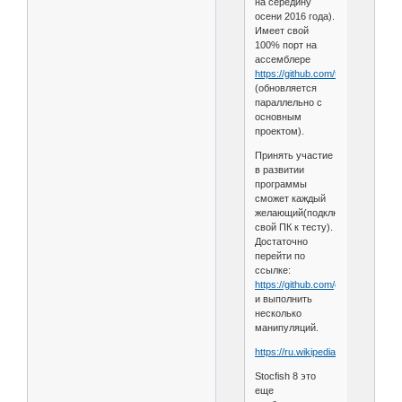
на середину
осени 2016 года).
Имеет свой
100% порт на
ассемблере
https://github.com/tthsqe12/asm
(обновляется
параллельно с
основным
проектом).
Принять участие
в развитии
программы
сможет каждый
желающий(подключить
свой ПК к тесту).
Достаточно
перейти по
ссылке:
https://github.com/glinscott/fishtes
и выполнить
несколько
манипуляций.
https://ru.wikipedia.org/wiki/Stock
Stocfish 8 это
еще