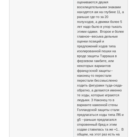
оцениваются двумя
восклицательными знаками
находятся аж на глубине 11, а
раньше где-то за 20
полуходов, а движки более 5
лет надо было в упор тыкать
этими одами. Второе и более
главное--весьма дельные
оценки позиций и
предложений ходов типа
изолированной пешки на
вроде защиты Тарраша в
ферзевом гамбите, или
некоторых вариантов
французской защиты--
наконец-то перестали
перестали бессмысленно
ходить фигурами туда-сюда-
обратно, а делаются именно
те ходы, которые играются
людьми. 3 Наконец-то в
варианте каменной стены
Голландской защиты стали
предлагаться ходы типа Лf6 и
g5 --раньше предлагался
откровенный бред и этим
ходам ставилась та же +1.. В
общем, на этот раз есть на