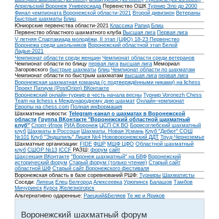
Апрельский Воронеж
Универсиада
Первенство ОШК
Турнир Эло до 2000
Финал чемпионата Воронежской области-2021
Второй дивизион
Ветераны
Быстрые шахматы
Блиц
Юниорские первенства области-2021
Классика
Рапид
Блиц
Первенство областного шахматного клуба
Высшая лига
Первая лига
V летняя Спартакиада молодёжи, II этап (ЦФО) 18-23
Первенство
Воронежа среди школьников
Воронежский областной этап Белой
Ладьи-2021
Чемпионат области среди женщин
Чемпионат области среди ветеранов
Чемпионат области по блицу
первая лига
высшая лига
Мемориал
Загоровского
быстрые шахматы
блиц
Чемпионат области по шахматам
Чемпионат области по быстрым шахматам
высшая лига
первая лига
Воронежская шахматная команда (с подтверждёнными никами) на lichess
Проект Патиум (PostOrion) ВКонтакте
Воронежский онлайн-турнир в честь начала весны
Турнир Voronezh Chess
Team на lichess к Международному дню шахмат
Онлайн-чемпионат
Европы на chess.com
Полная информация
Шахматные новости:
Telegram-канал о шахматах в Воронежской
области
Группа ВКонтакте "Воронежский областной шахматный
клуб"
Спорт-Игрок
РИА Воронеж
ЦСП СК ВО
Борисоглебский шахматный
клуб
Шахматы в Россоши
Шахматы. Новая Усмань
Клуб "Дебют" СОШ
№101
Клуб "Эндшпиль" Лицея №4
Нововоронежский ДДТ
Труд-Черноземье
Шахматные организации:
FIDE
ФШР
МШФ ЦФО
Областной шахматный
клуб
СШОР №13
ICCF
РАЗШ:
форум
сайт
Шахсекция ВКонтакте
"Воронеж шахматный" на БВФ
Воронежский
исторический форум
Cтарый форум (только чтение)
Старый сайт
областной ШФ
Старый сайт Воронежского фестиваля
Воронежская область в базе соревнований РШФ:
Турниры
Шахматисты
Соседи:
Липецк
Елец
Белгород
Алексеевка
Урюпинск
Балашов
Тамбов
Мичуринск
Курск
Железногорск
Альтернативно одаренные:
Раецкий&Беляев
Те же и Яриков
Воронежский шахматный форум