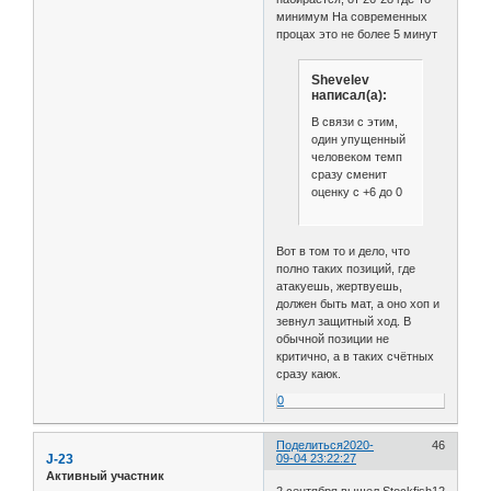
минимум На современных
процах это не более 5 минут
Shevelev
написал(а):
В связи с этим,
один упущенный
человеком темп
сразу сменит
оценку с +6 до 0
Вот в том то и дело, что
полно таких позиций, где
атакуешь, жертвуешь,
должен быть мат, а оно хоп и
зевнул защитный ход. В
обычной позиции не
критично, а в таких счётных
сразу каюк.
0
Поделиться
2020-
46
J-23
09-04 23:22:27
Активный участник
2 сентября вышел Stockfish12