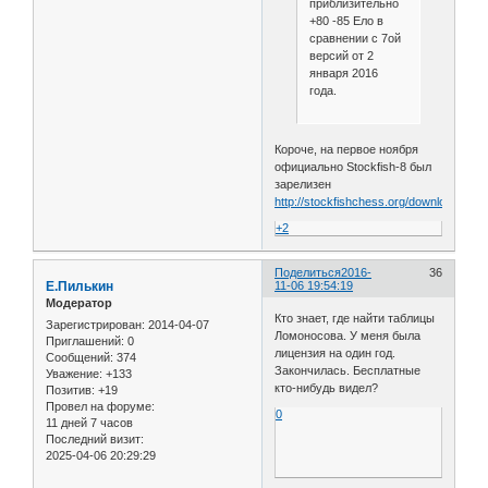
приблизительно
+80 -85 Ело в
сравнении с 7ой
версий от 2
января 2016
года.
Короче, на первое ноября
официально Stockfish-8 был
зарелизен
http://stockfishchess.org/download/
+2
Поделиться
2016-
36
Е.Пилькин
11-06 19:54:19
Модератор
Кто знает, где найти таблицы
Зарегистрирован
: 2014-04-07
Ломоносова. У меня была
Приглашений:
0
лицензия на один год.
Сообщений:
374
Закончилась. Бесплатные
Уважение:
+133
кто-нибудь видел?
Позитив:
+19
Провел на форуме:
0
11 дней 7 часов
Последний визит:
2025-04-06 20:29:29