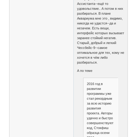
Ассистанта--ещё то
удовольствие.. А потом в них
разбираться. В плане
Аквариума мне это , видимо,
никогда не удастся--да и
незачем. Есть вещи,
интерфейс которых вызывает
заранее стойкий негатив.
Старый, добрый и легкий
Чессбейс-9--самое
оптимальное для тех, кому не
хочется в чём либо
разбираться.
А по теме
2016 год в
развитии
программы уже
стал рекордным
за всю историю
развития
проекта. Авторы
удачно и быстро
совершенствуют
код, Стокфиш
образца осени