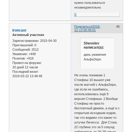
нужно пользоваться
незамедлительно.
0
Поделиться
2018-
45
Ironcast
12-13 00:49:01
Активный участник
Зарегистрирован
: 2015-04-30
Shevelev
Приглашений:
0
написал(а):
Сообщений:
2512
Уважение:
+448
дань уважения
Позитив:
+916
АльфаЗеро
Провел на форуме:
20 дней 12 часов
Последний визит:
Не очень понимаю 1
2019-03-22 13:48:48
Стокфиш 10 вышел уже
после матчей с АльфаЗеро,
где если не ошибаюсь,
использовалась ещё 9
версия Стокфиша. 2.Вообще
Стокфиш не просто
бесплатный движок, а ещё и с
открытым исходным кодом,
так что видимо это какие-то
штучки Личесса. Для Стока
22 глубина это за 5 секунд
набирается, от 26-28 где-то