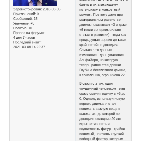
фигур и их атакующему
Зарегистрирован
: 2018-03-05
потенциалу в конкретный
Приглашений:
0
момент. Поэтому даже при
Сообщений:
15
материальном равенстве
Уважение:
+5
движок показывает +3 и даже
Позитив:
+0
+6 (если соперник сильно
Провел на форуме:
отстал в развитии), тогда как
4 дня 7 часов
предыдущая версия до таких
Последний визит:
крайностей не доходила.
2021-03-08 14:22:37
Считаю, что данные
изменения - дань уважения
АльфаЗеро, на которую
теперь равняются движки.
Глубина бесплатного движка,
к сожалению, ограничена 22.
В связи с этим, один
упущенный человеком темп
сразу сменит оценку с +6 до
0. Однако, используя новую
версию движка, я стал
понимать важную вещь в
шахматах, до которой не
доходил последние 20 лет
игры: активность и
подвижность фигур - крайне
весомый, но очень хрупкий
победный фактор, которым