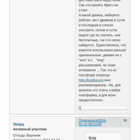
достоинства и недостатки.
Так что менять Фритз не
стоит..
А какой движок, наберите
рейтинг лист движков в гугле
и последние в списке
смотрите, потом в гугле
ищите где их скачать. они
бесплатные, так что легко
найдутся.. Единственное, что
кажется использовал раньше
оригинальные движки не с
"exe" а с "eng"
расширением, не знаю
исправили ... Так что из
платформ попроще
http://kvetka.org
мне
рекоммендовали.. Но, для
анализа это очень слабая
платформа, а для игры
предостаточно
0
Поделиться
2016-
34
Venya
01-31 09:13:50
Активный участник
Откуда:
Воронеж
Kris
Зарегистрирован
: 2014-04-07