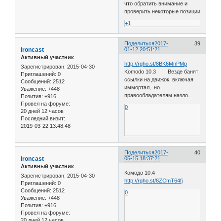
что обратить внимание и
проверить некоторые позиции
+1
Поделиться
2017-
39
Ironcast
01-12 20:51:21
Активный участник
http://rgho.st/8BK6MnPMp
Зарегистрирован
: 2015-04-30
Komodo 10.3 Везде банят
Приглашений:
0
ссылки на движок, включая
Сообщений:
2512
иммортал, но
Уважение:
+448
правообладателям назло..
Позитив:
+916
Провел на форуме:
0
20 дней 12 часов
Последний визит:
2019-03-22 13:48:48
Поделиться
2017-
40
Ironcast
05-15 18:37:21
Активный участник
Комодо 10.4
Зарегистрирован
: 2015-04-30
http://rgho.st/8ZCmT64fj
Приглашений:
0
Сообщений:
2512
0
Уважение:
+448
Позитив:
+916
Провел на форуме:
20 дней 12 часов