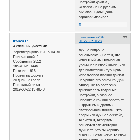
настройки движка ,
желательно на русском .
Мучаюсь целый день ,
заранее Спасибо !
0
Поделиться
2016-
33
Ironcast
01-27 23:10:28
Активный участник
Лучше попроще,
Зарегистрирован
: 2015-04-30
основываюсь, на тем, что
Приглашений:
0
известный мм Поливанов
Сообщений:
2512
упоминал в своей книге , что
Уважение:
+448
для подготовки к турнирам
Позитив:
+916
использовал именно движки
Провел на форуме:
20 дней 12 часов
на уровне его рейтинга. Да и
Последний визит:
отнюдь не во всех этих
2019-03-22 13:48:48
движках есть подобные
настройки, а главное
непонятно как они работают..
С фритцем и другими
платформами поняли , что
споры что лучше Чессбейз,
Ассистант, Аквариум
решаются элементарно--
лучше то, что ты хорошо
знаешь.. Везде какие-то свои