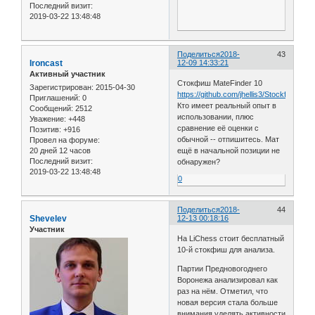
Последний визит:
2019-03-22 13:48:48
Поделиться
2018-
43
Ironcast
12-09 14:33:21
Активный участник
Стокфиш MateFinder 10
Зарегистрирован
: 2015-04-30
https://github.com/jhellis3/Stockfish/rele
Приглашений:
0
Кто имеет реальный опыт в
Сообщений:
2512
использовании, плюс
Уважение:
+448
сравнение её оценки с
Позитив:
+916
обычной -- отпишитесь. Мат
Провел на форуме:
20 дней 12 часов
ещё в начальной позиции не
Последний визит:
обнаружен?
2019-03-22 13:48:48
0
Поделиться
2018-
44
Shevelev
12-13 00:18:16
Участник
На LiChess стоит бесплатный
10-й стокфиш для анализа.
Партии Предновогоднего
Воронежа анализировал как
раз на нём. Отметил, что
новая версия стала больше
внимания уделять активности