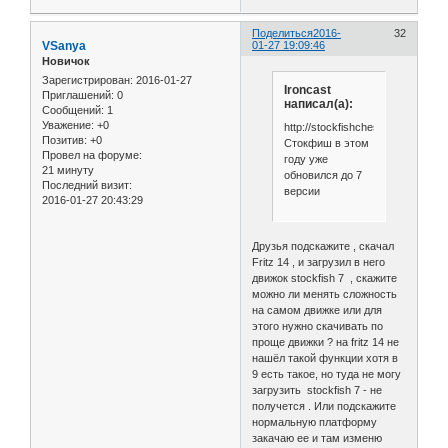
Поделиться
2016-
32
VSanya
01-27 19:09:46
Новичок
Зарегистрирован
: 2016-01-27
Ironcast
Приглашений:
0
написал(а):
Сообщений:
1
Уважение:
+0
http://stockfishchess.org/downloa
Позитив:
+0
Стокфиш в этом
Провел на форуме:
году уже
21 минуту
обновился до 7
Последний визит:
версии
2016-01-27 20:43:29
Друзья подскажите , скачал
Fritz 14 , и загрузил в него
движок stockfish 7 , скажите
можно ли менять сложность
на самом движке или для
этого нужно скачивать по
проще движки ? на fritz 14 не
нашёл такой функции хотя в
9 есть такое, но туда не могу
загрузить stockfish 7 - не
получется . Или подскажите
нормальную платформу
закачаю ее и там изменю