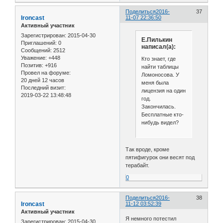
Поделиться
2016-
37
Ironcast
11-07 22:36:50
Активный участник
Зарегистрирован
: 2015-04-30
Е.Пилькин
Приглашений:
0
написал(а):
Сообщений:
2512
Уважение:
+448
Кто знает, где
Позитив:
+916
найти таблицы
Провел на форуме:
Ломоносова. У
20 дней 12 часов
меня была
Последний визит:
лицензия на один
2019-03-22 13:48:48
год.
Закончилась.
Бесплатные кто-
нибудь видел?
Так вроде, кроме
пятифигурок они весят под
терабайт.
0
Поделиться
2016-
38
Ironcast
11-12 03:52:39
Активный участник
Я немного потестил
Зарегистрирован
: 2015-04-30