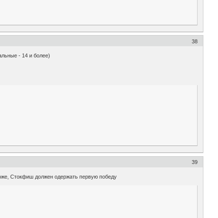
38
альные - 14 и более)
39
хоже, Стокфиш должен одержать первую победу