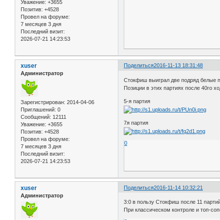
Уважение:
+3655
Позитив:
+4528
Провел на форуме:
7 месяцев 3 дня
Последний визит:
2026-07-21 14:23:53
xuser
Поделиться
2016-11-13 18:31:48
Администратор
Стокфиш выиграл две подряд белые п
Позиции в этих партиях после 40го х
5-я партия
Зарегистрирован
: 2014-04-06
Приглашений:
0
Сообщений:
12111
7я партия
Уважение:
+3655
Позитив:
+4528
Провел на форуме:
0
7 месяцев 3 дня
Последний визит:
2026-07-21 14:23:53
xuser
Поделиться
2016-11-14 10:32:21
Администратор
3:0 в пользу Стокфиш после 11 парти
При классическом контроле и топ-соп