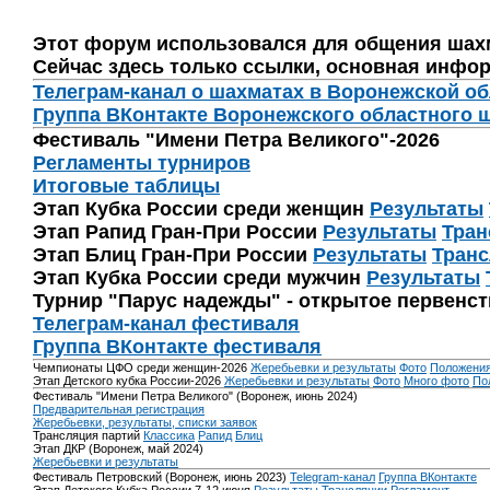
Этот форум использовался для общения шах
Сейчас здесь только ссылки, основная инфор
Телеграм-канал о шахматах в Воронежской о
Группа ВКонтакте Воронежского областного 
Фестиваль "Имени Петра Великого"-2026
Регламенты турниров
Итоговые таблицы
Этап Кубка России среди женщин
Результаты
Этап Рапид Гран-При России
Результаты
Тран
Этап Блиц Гран-При России
Результаты
Транс
Этап Кубка России среди мужчин
Результаты
Турнир "Парус надежды" - открытое первенс
Телеграм-канал фестиваля
Группа ВКонтакте фестиваля
Чемпионаты ЦФО среди женщин-2026
Жеребьевки и результаты
Фото
Положени
Этап Детского кубка России-2026
Жеребьевки и результаты
Фото
Много фото
По
Фестиваль "Имени Петра Великого" (Воронеж, июнь 2024)
Предварительная регистрация
Жеребьевки, результаты, списки заявок
Трансляция партий
Классика
Рапид
Блиц
Этап ДКР (Воронеж, май 2024)
Жеребьевки и результаты
Фестиваль Петровский (Воронеж, июнь 2023)
Telegram-канал
Группа ВКонтакте