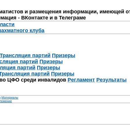
матистов и размещения информации, имеющей о
мация - ВКонтакте и в Телеграме
бласти
шахматного клуба
Трансляция партий
Призеры
сляция партий
Призеры
ляция партий
Призеры
Трансляция партий
Призеры
тво ЦФО среди инвалидов
Регламент
Результаты
я
Материалы
ложение