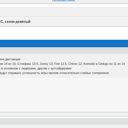
C, сезон девятый
вина дистанции
 14 из 15, Стокфиш 13.5, Jonny 13, Fire 12.5, Chiron 12, Komodo и Ginkgo по 11 из 14
и в основном с лидерами, другие с аутсайдерами
 будут отражать успешность игры против относительно слабых соперников