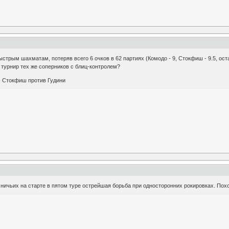
стрым шахматам, потеряв всего 6 очков в 62 партиях (Комодо - 9, Стокфиш - 9.5, ост
 турнир тех же соперников с блиц-контролем?
- Стокфиш против Гудини
ничьих на старте в пятом туре острейшая борьба при односторонних рокировках. По