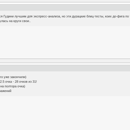
я Гудини лучшим для экспресс-анализа, но эти дурацкие блиц-тесты, коих до-фига по
лась на круги свои..
го уже закончили)
5 очка - 28 очков из 31!
на полтора очка)
оражений