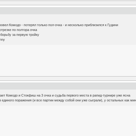
ровел Комодо - потерял только пол-очка - и несколько приблизился к Гудини
трезке по полтора очка
борьбу за первую тройку
nny
жает Комодо и Стокфиш на 3 очка и судьба первого места в рапид-турнире уже ясна
 единого поражения (и все партии между собой они уже сыграли), у остальных как ми