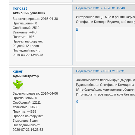
Ironcast
Поделиться
2016-09-28 01:49:48
Активный участник
Интересная вещь, мне и раьше казулс
Зарегистрирован
: 2015-04-30
Стокфиш и Комодо. Видимо, всё верну
Приглашений:
0
Сообщений:
2512
0
Уважение:
+448
Позитив:
+916
Провел на форуме:
20 дней 12 часов
Последний визит:
2019-03-22 13:48:48
xuser
Поделиться
2016-10-01 21:07:31
Администратор
Заканчивается первый круг (лидеры е
Гудини обошел Стокфиш и Комодо на 2.
(А те ближайших конкурентов обошли 
Зарегистрирован
: 2014-04-06
И только эти трое прошли круг без п
Приглашений:
0
0
Сообщений:
12111
Уважение:
+3655
Позитив:
+4528
Провел на форуме:
7 месяцев 3 дня
Последний визит:
2026-07-21 14:23:53