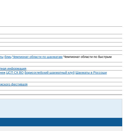
ты
блиц
Чемпионат области по шахматам
Чемпионат области по быстрым
лная информация
неж
ЦСП СК ВО
Борисоглебский шахматный клуб
Шахматы в Россоши
ежского фестиваля