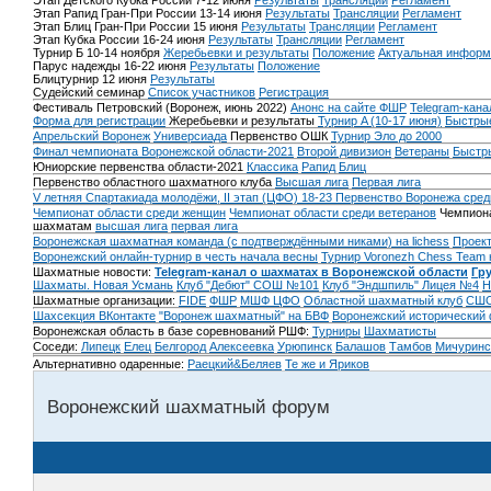
Этап Детского Кубка России 7-12 июня
Результаты
Трансляции
Регламент
Этап Рапид Гран-При России 13-14 июня
Результаты
Трансляции
Регламент
Этап Блиц Гран-При России 15 июня
Результаты
Трансляции
Регламент
Этап Кубка России 16-24 июня
Результаты
Трансляции
Регламент
Турнир Б 10-14 ноября
Жеребьевки и результаты
Положение
Актуальная информ
Парус надежды 16-22 июня
Результаты
Положение
Блицтурнир 12 июня
Результаты
Судейский семинар
Список участников
Регистрация
Фестиваль Петровский (Воронеж, июнь 2022)
Анонс на сайте ФШР
Telegram-кана
Форма для регистрации
Жеребьевки и результаты
Турнир A (10-17 июня)
Быстрые
Апрельский Воронеж
Универсиада
Первенство ОШК
Турнир Эло до 2000
Финал чемпионата Воронежской области-2021
Второй дивизион
Ветераны
Быстр
Юниорские первенства области-2021
Классика
Рапид
Блиц
Первенство областного шахматного клуба
Высшая лига
Первая лига
V летняя Спартакиада молодёжи, II этап (ЦФО) 18-23
Первенство Воронежа сред
Чемпионат области среди женщин
Чемпионат области среди ветеранов
Чемпиона
шахматам
высшая лига
первая лига
Воронежская шахматная команда (с подтверждёнными никами) на lichess
Проект
Воронежский онлайн-турнир в честь начала весны
Турнир Voronezh Chess Team 
Шахматные новости:
Telegram-канал о шахматах в Воронежской области
Гр
Шахматы. Новая Усмань
Клуб "Дебют" СОШ №101
Клуб "Эндшпиль" Лицея №4
Н
Шахматные организации:
FIDE
ФШР
МШФ ЦФО
Областной шахматный клуб
СШО
Шахсекция ВКонтакте
"Воронеж шахматный" на БВФ
Воронежский исторический
Воронежская область в базе соревнований РШФ:
Турниры
Шахматисты
Соседи:
Липецк
Елец
Белгород
Алексеевка
Урюпинск
Балашов
Тамбов
Мичуринс
Альтернативно одаренные:
Раецкий&Беляев
Те же и Яриков
Воронежский шахматный форум