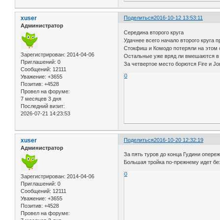
xuser
Поделиться
2016-10-12 13:53:11
Администратор
Середина второго круга
Удачнее всего начало второго круга п
Стокфиш и Комодо потеряли на этом о
Зарегистрирован
: 2014-04-06
Остальные уже вряд ли вмешаются в 
Приглашений:
0
За четвертое место борются Fire и Jo
Сообщений:
12111
0
Уважение:
+3655
Позитив:
+4528
Провел на форуме:
7 месяцев 3 дня
Последний визит:
2026-07-21 14:23:53
xuser
Поделиться
2016-10-20 12:32:19
Администратор
За пять туров до конца Гудини опере
Большая тройка по-прежнему идет без
0
Зарегистрирован
: 2014-04-06
Приглашений:
0
Сообщений:
12111
Уважение:
+3655
Позитив:
+4528
Провел на форуме: