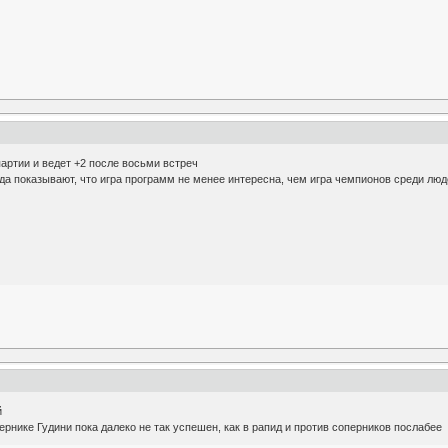
артии и ведет +2 после восьми встреч
ода показывают, что игра программ не менее интересна, чем игра чемпионов среди лю
й
ернике Гудини пока далеко не так успешен, как в рапид и против соперников послабее