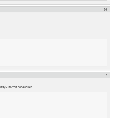
36
37
нимум по три поражения