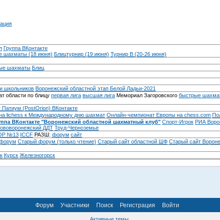
ация
л
Группа ВКонтакте
 шахматы (18 июня)
Блицтурнир (19 июня)
Турнир B (20-26 июня)
ые шахматы
Блиц
и школьников
Воронежский областной этап Белой Ладьи-2021
т области по блицу
первая лига
высшая лига
Мемориал Загоровского
быстрые шахма
 Патиум (PostOrion) ВКонтакте
на lichess к Международному дню шахмат
Онлайн-чемпионат Европы на chess.com
По
уппа ВКонтакте "Воронежский областной шахматный клуб"
Спорт-Игрок
РИА Воро
ововоронежский ДДТ
Труд-Черноземье
Р №13
ICCF
РАЗШ:
форум
сайт
 форум
Cтарый форум (только чтение)
Старый сайт областной ШФ
Старый сайт Ворон
к
Курск
Железногорск
Форум
Участники
Поиск
Регистрация
Войти
Активные темы