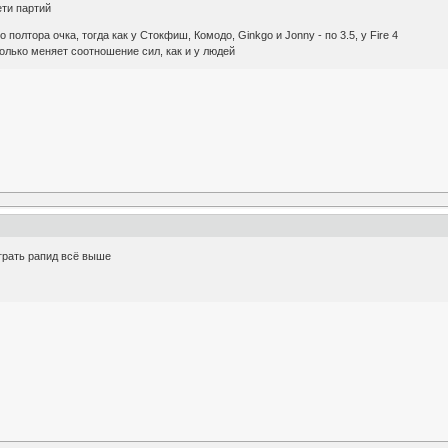
ети партий
 полтора очка, тогда как у Стокфиш, Комодо, Ginkgo и Jonny - по 3.5, у Fire 4
лько меняет соотношение сил, как и у людей
грать рапид всё выше