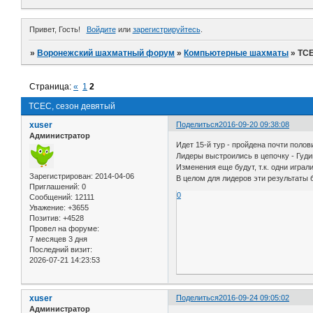
Привет, Гость!
Войдите
или
зарегистрируйтесь
.
»
Воронежский шахматный форум
»
Компьютерные шахматы
»
TCE
Страница:
«
1
2
TCEC, сезон девятый
xuser
Поделиться
2016-09-20 09:38:08
Администратор
Идет 15-й тур - пройдена почти поло
Лидеры выстроились в цепочку - Гудини
Изменения еще будут, т.к. одни играл
Зарегистрирован
: 2014-04-06
В целом для лидеров эти результаты
Приглашений:
0
0
Сообщений:
12111
Уважение:
+3655
Позитив:
+4528
Провел на форуме:
7 месяцев 3 дня
Последний визит:
2026-07-21 14:23:53
xuser
Поделиться
2016-09-24 09:05:02
Администратор