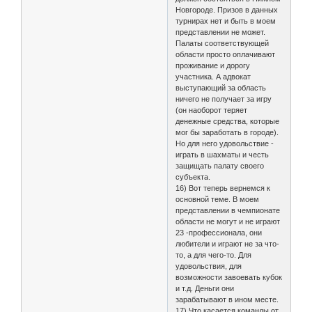
Новгороде. Призов в данных
турнирах нет и быть в моем
представлении не может.
Палаты соответствующей
области просто оплачивают
проживание и дорогу
участника. А адвокат
выступающий за область
ничего не получает за игру
(он наоборот теряет
денежные средства, которые
мог бы заработать в городе).
Но для него удовольствие -
играть в шахматы и честь
защищать палату своего
субъекта.
16) Вот теперь вернемся к
основной теме. В моем
представлении в чемпионате
области не могут и не играют
23 -профессионала, они
любители и играют не за что-
то, а для чего-то. Для
удовольствия, для
возможности завоевать кубок
и т.д. Деньги они
зарабатывают в ином месте.
17) Что касается команды от