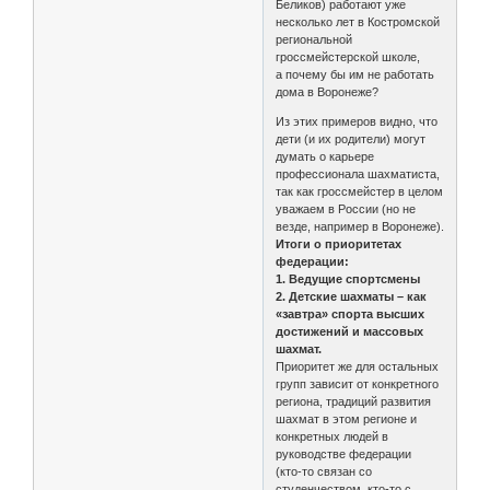
Беликов) работают уже
несколько лет в Костромской
региональной
гроссмейстерской школе,
а почему бы им не работать
дома в Воронеже?
Из этих примеров видно, что
дети (и их родители) могут
думать о карьере
профессионала шахматиста,
так как гроссмейстер в целом
уважаем в России (но не
везде, например в Воронеже).
Итоги о приоритетах
федерации:
1. Ведущие спортсмены
2. Детские шахматы – как
«завтра» спорта высших
достижений и массовых
шахмат.
Приоритет же для остальных
групп зависит от конкретного
региона, традиций развития
шахмат в этом регионе и
конкретных людей в
руководстве федерации
(кто-то связан со
студенчеством, кто-то с