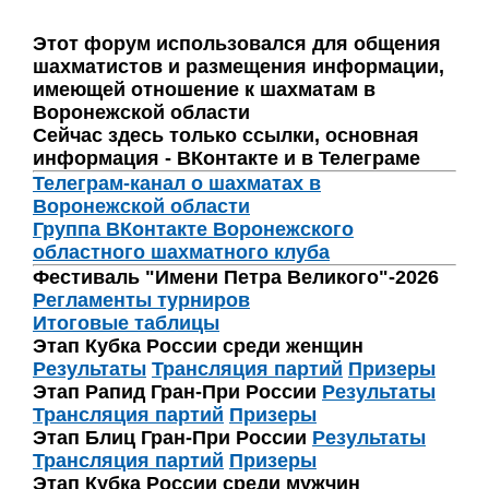
Этот форум использовался для общения
шахматистов и размещения информации,
имеющей отношение к шахматам в
Воронежской области
Сейчас здесь только ссылки, основная
информация - ВКонтакте и в Телеграме
Телеграм-канал о шахматах в
Воронежской области
Группа ВКонтакте Воронежского
областного шахматного клуба
Фестиваль "Имени Петра Великого"-2026
Регламенты турниров
Итоговые таблицы
Этап Кубка России среди женщин
Результаты
Трансляция партий
Призеры
Этап Рапид Гран-При России
Результаты
Трансляция партий
Призеры
Этап Блиц Гран-При России
Результаты
Трансляция партий
Призеры
Этап Кубка России среди мужчин