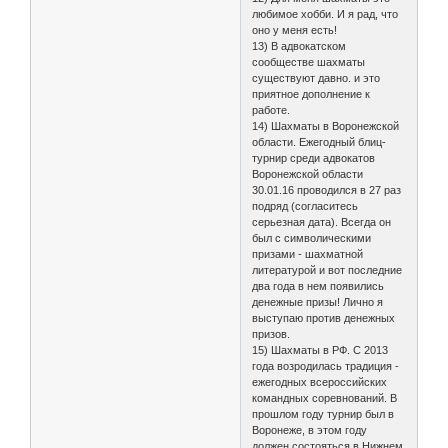
любимое хобби. И я рад, что
оно у меня есть!
13) В адвокатском
сообществе шахматы
существуют давно. и это
приятное дополнение к
работе.
14) Шахматы в Воронежской
области. Ежегодный блиц-
турнир среди адвокатов
Воронежской области
30.01.16 проводился в 27 раз
подряд (согласитесь
серьезная дата). Всегда он
был с символическими
призами - шахматной
литературой и вот последние
два года в нем появились
денежные призы! Лично я
выступаю против денежных
призов.
15) Шахматы в РФ. С 2013
года возродилась традиция -
ежегодных всероссийских
командных соревнований. В
прошлом году турнир был в
Воронеже, в этом году
должен состояться в Нижнем