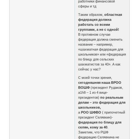
работники финансовой
сферы и тд
Таким образом,
областная
федерация должна
работать со всеми
группами, а не с одной!
В противном случае
федерация должна сменить
название – например,
«шахматная федерация для
школьников» или «федерация
по блицу для сельских
шахматистов за 40». А как
сейчас у нас?
С моей точки зрения,
сегодняшняя наша ВРОО
ВОШФ
(президент Рудаков,
a1h8 – 1 из 4 вице-
президентов)
по реальным
делам – это федерация для
школьников,
а
РОО ШФВО
( припочетный
президент Селявкин)-
федерация по блицу для
селян, кому за 40
.
Заметим, что РШФ
федерацию Селявкина не