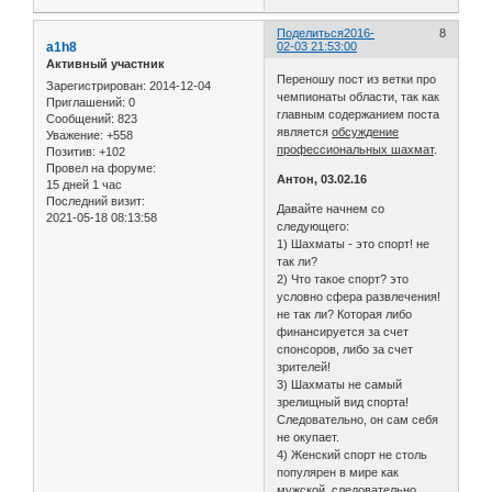
Поделиться
2016-
8
a1h8
02-03 21:53:00
Активный участник
Переношу пост из ветки про
Зарегистрирован
: 2014-12-04
чемпионаты области, так как
Приглашений:
0
главным содержанием поста
Сообщений:
823
является
обсуждение
Уважение:
+558
профессиональных шахмат
.
Позитив:
+102
Провел на форуме:
Антон, 03.02.16
15 дней 1 час
Последний визит:
Давайте начнем со
2021-05-18 08:13:58
следующего:
1) Шахматы - это спорт! не
так ли?
2) Что такое спорт? это
условно сфера развлечения!
не так ли? Которая либо
финансируется за счет
спонсоров, либо за счет
зрителей!
3) Шахматы не самый
зрелищный вид спорта!
Следовательно, он сам себя
не окупает.
4) Женский спорт не столь
популярен в мире как
мужской, следовательно