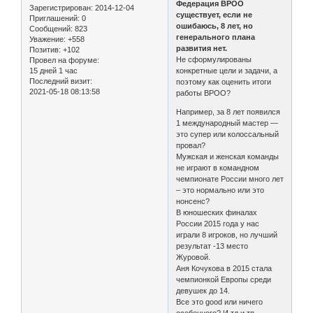
Федерация ВРОО
Зарегистрирован
: 2014-12-04
существует, если не
Приглашений:
0
ошибаюсь, 8 лет, но
Сообщений:
823
генерального плана
Уважение:
+558
развития нет.
Позитив:
+102
Не сформулированы
Провел на форуме:
15 дней 1 час
конкретные цели и задачи, а
Последний визит:
поэтому как оценить итоги
2021-05-18 08:13:58
работы ВРОО?
Например, за 8 лет появился
1 международный мастер —
это супер или колоссальный
провал?
Мужская и женская команды
не играют в командном
чемпионате России много лет
– это нормально или это
нонсенс?
В юношеских финалах
России 2015 года у нас
играли 8 игроков, но лучший
результат -13 место
Журовой.
Аня Кочукова в 2015 стала
чемпионкой Европы среди
девушек до 14.
Все это good или ничего
особенного? И тд и тп.