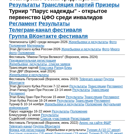
Результаты
Трансляция партий
Призеры
Турнир "Парус надежды" - открытое
первенство ЦФО среди инвалидов
Регламент
Результаты
Телеграм-канал фестиваля
Группа ВКонтакте фестиваля
Чемпионаты ЦФО среди женщин-2026
Жеребьевки и результаты
Фото
Положения
Материалы
Этап Детского кубка России-2026
Жеребьевки и результаты
Фото
Много
фото
Положение
Фестиваль "Имени Петра Великого" (Воронеж, июнь 2024)
Предварительная регистрация
Жеребьевки, результаты, списки заявок
Трансляция партий
Классика
Рапид
Блиц
Этап ДКР (Воронеж, май 2024)
Жеребьевки и результаты
Фестиваль Петровский (Воронеж, июнь 2023)
Telegram-канал
Группа
ВКонтакте
Этап Детского Кубка России 7-12 июня
Результаты
Трансляции
Регламент
Этап Рапид Гран-При России 13-14 июня
Результаты
Трансляции
Регламент
Этап Блиц Гран-При России 15 июня
Результаты
Трансляции
Регламент
Этап Кубка России 16-24 июня
Результаты
Трансляции
Регламент
Турнир Б 10-14 ноября
Жеребьевки и результаты
Положение
Актуальная
информация
Парус надежды 16-22 июня
Результаты
Положение
Блицтурнир 12 июня
Результаты
Судейский семинар
Список участников
Регистрация
Фестиваль Петровский (Воронеж, июнь 2022)
Анонс на сайте ФШР
Telegram-канал
Группа ВКонтакте
Форма для регистрации
Жеребьевки и результаты
Турнир A (10-17 июня)
Быстрые шахматы (18 июня)
Блицтурнир (19 июня)
Турнир B (20-26 июня)