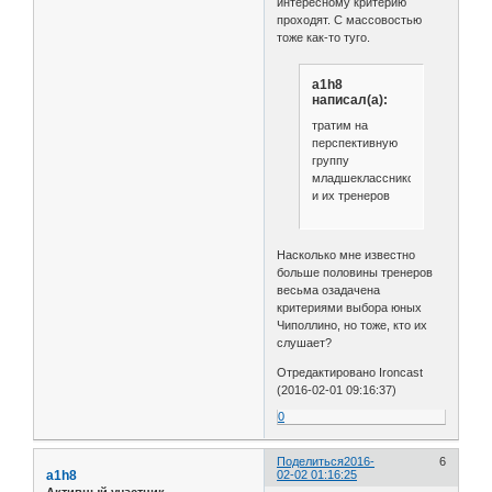
интересному критерию
проходят. С массовостью
тоже как-то туго.
a1h8
написал(а):
тратим на
перспективную
группу
младшеклассников
и их тренеров
Насколько мне известно
больше половины тренеров
весьма озадачена
критериями выбора юных
Чиполлино, но тоже, кто их
слушает?
Отредактировано Ironcast
(2016-02-01 09:16:37)
0
Поделиться
2016-
6
a1h8
02-02 01:16:25