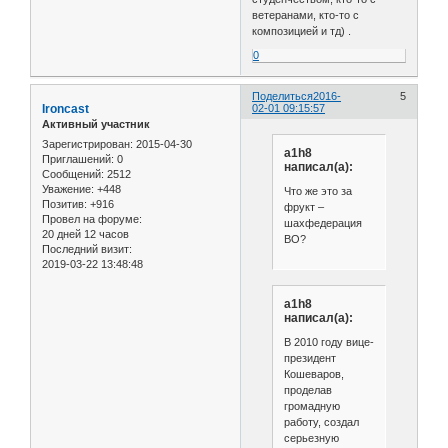
ветеранами, кто-то с
композицией и тд) .
0
Поделиться
2016-
5
Ironcast
02-01 09:15:57
Активный участник
Зарегистрирован
: 2015-04-30
a1h8
Приглашений:
0
написал(а):
Сообщений:
2512
Уважение:
+448
Что же это за
Позитив:
+916
фрукт –
Провел на форуме:
шахфедерация
20 дней 12 часов
ВО?
Последний визит:
2019-03-22 13:48:48
a1h8
написал(а):
В 2010 году вице-
президент
Кошеваров,
проделав
громадную
работу, создал
серьезную