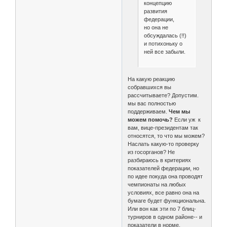
концепцию
развития
федерации,
но она не
обсуждалась (!!)
и потихоньку о
ней все забыли.
На какую реакцию
собравшихся вы
рассчитываете? Допустим.
мы вас полностью
поддерживаем.
Чем мы
можем помочь?
Если уж к
вам, вице-президентам так
относятся, то что мы можем?
Наслать какую-то проверку
из госорганов? Не
разбираюсь в критериях
показателей федерации, но
по идее покуда она проводят
чемпионаты на любых
условиях, все равно она на
бумаге будет функциональна.
Или вон как эти по 7 блиц-
турниров в одном районе-- и
показатели в норме.