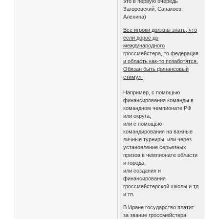
это в первую очередь
Загоровский, Санакоев,
Алехина)
Все игроки должны знать, что
если дорос до
международного
гроссмейстера, то федерация
и область как-то позаботятся.
Обязан быть финансовый
стимул!
Например, с помощью
финансирования команды в
командном чемпионате РФ
или округа,
или с помощью
командирования на важные
личные турниры, или через
установление серьезных
призов в чемпионате области
и города,
или создания и
финансирования
гроссмейстерской школы и тд
и тп.
В Иране государство платит
за звание гроссмейстера