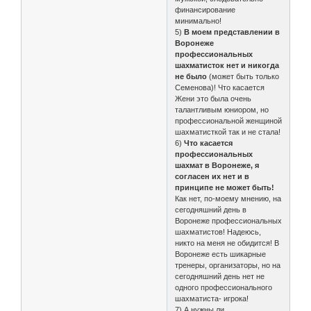
финансирование
минимально!
5)
В моем представлении в
Воронеже
профессиональных
шахматисток нет и никогда
не было
(может быть только
Семенова)! Что касается
Жени это была очень
талантливым юниором, но
профессиональной женщиной
шахматисткой так и не стала!
6)
Что касается
профессиональных
шахмат в Воронеже, я
согласен их нет и в
принципе не может быть!
Как нет, по-моему мнению, на
сегодняшний день в
Воронеже профессиональных
шахматистов! Надеюсь,
никто на меня не обидится! В
Воронеже есть шикарные
тренеры, организаторы, но на
сегодняшний день нет не
одного профессионального
шахматиста- игрока!
7)
А нужны ли