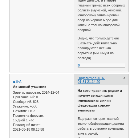
Идем дальше, а в марте
главный тренер всех сборных
области (мужской, женской,
юниорской) запланирован
сбор на черном море для...
конечно только юниорской
сборной.
Видно, что только детские
шахматы действительно
планируются весьма
серьезно (минимум на
полгода).
0
Поделиться
2016-
3
a1h8
01-31 21:14:20
Активный участник
На кого «равнять ряды» и
Зарегистрирован
: 2014-12-04
почему сегодняшняя
Приглашений:
0
генеральная линия
Сообщений:
823
федерации совсем
Уважение:
+558
тупиковая
Позитив:
+102
Провел на форуме:
Еще раз повторю главный
15 дней 1 час
тезис- облфедерация должна
Последний визит:
работать со всеми группами,
2021-05-18 08:13:58
а не с одной.