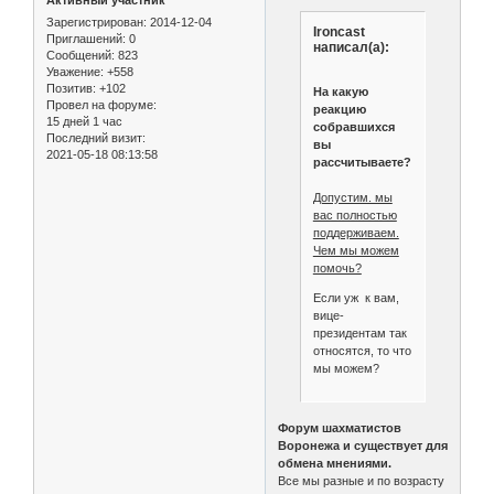
Активный участник
Зарегистрирован
: 2014-12-04
Ironcast
Приглашений:
0
написал(а):
Сообщений:
823
Уважение:
+558
Позитив:
+102
На какую
Провел на форуме:
реакцию
15 дней 1 час
собравшихся
Последний визит:
вы
2021-05-18 08:13:58
рассчитываете?
Допустим. мы
вас полностью
поддерживаем.
Чем мы можем
помочь?
Если уж к вам,
вице-
президентам так
относятся, то что
мы можем?
Форум шахматистов
Воронежа и существует для
обмена мнениями.
Все мы разные и по возрасту