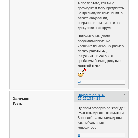
А после этого, как вице-
президент, я могу предлагать
на президиуме изменения в
работе федерации,
опираясь в том числе и на
дискуссии на форуме.
Например, мы долго
обсуждали введение
членских взносов, их размер,
оплату работы ИД.
Результат - в 2015 эти
проблемы были сдвинуты с
мертвой точки.
+1
Поделиться
2016-
7
Халимон
02-02 13:34:13
Гость
Ну прям оговорка по Фрейду :
"Нас объединяют шахматы и
Воронеж" - а вы замкадыши
как-нибудь сами
копошитесь...
0