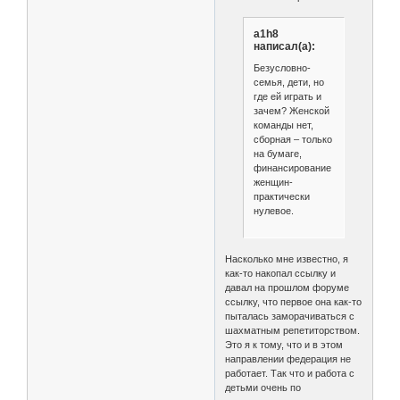
a1h8
написал(а):
Безусловно-
семья, дети, но
где ей играть и
зачем? Женской
команды нет,
сборная – только
на бумаге,
финансирование
женщин-
практически
нулевое.
Насколько мне известно, я
как-то накопал ссылку и
давал на прошлом форуме
ссылку, что первое она как-то
пыталась заморачиваться с
шахматным репетиторством.
Это я к тому, что и в этом
направлении федерация не
работает. Так что и работа с
детьми очень по