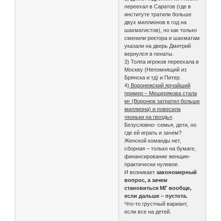
переехал в Саратов (где в
институте тратили больше
двух миллионов в год на
шахматистов), но как только
сменили ректора и шахматам
указали на дверь Дмитрий
вернулся в пенаты.
3) Толпа игроков переехала в
Москву (Непомнящий из
Брянска и тд) и Питер.
4)
Воронежский ярчайший
пример – Мещерякова стала
мг (Воронеж затратил больше
миллиона) и повесила
«коньки на гвоздь»
.
Безусловно- семья, дети, но
где ей играть и зачем?
Женской команды нет,
сборная – только на бумаге,
финансирование женщин-
практически нулевое.
И возникает
закономерный
вопрос, а зачем
становиться МГ вообще,
если дальше – пустота.
Что-то грустный вариант,
если все на детей.