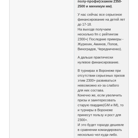
полу-профи(скажем 2350-
2500 и минимум мм)
.
У нас сейчас все серьезное
финансирование на детей лет
до 17-18.
На выходе получаем
несколько fm с рейтингом
2300+( Последние примеры -
Журихин, Аминов, Попов,
Виноградов, Чередниченко).
А дальше практически
нулевое финансирование.
В турнирах в Воронеже при
отсутствии серьезных призов
этим 2300+ развиваться
невозможно из-за слабого
для них состава.
Конечно же, если увеличить
призы и заинтересовать
старую гвардию(GM и IM), то
и турниры в Воронеже
принесут пользу и рост для
2300+.
И это будет гораздо дешевле
в сравнении командировать
несколько чел куда-либо.