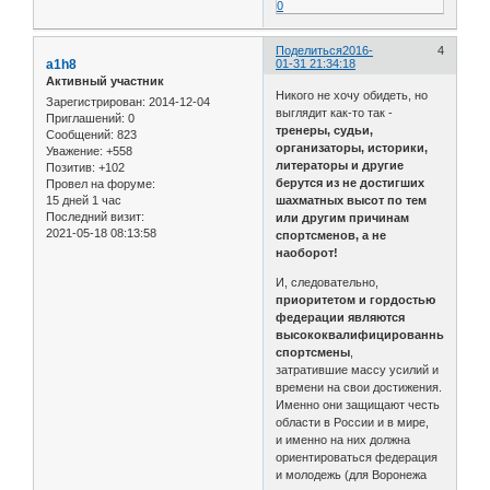
0
Поделиться
2016-
4
a1h8
01-31 21:34:18
Активный участник
Никого не хочу обидеть, но
Зарегистрирован
: 2014-12-04
выглядит как-то так -
Приглашений:
0
тренеры, судьи,
Сообщений:
823
организаторы, историки,
Уважение:
+558
литераторы и другие
Позитив:
+102
берутся из не достигших
Провел на форуме:
15 дней 1 час
шахматных высот по тем
Последний визит:
или другим причинам
2021-05-18 08:13:58
спортсменов, а не
наоборот!
И, следовательно,
приоритетом и гордостью
федерации являются
высококвалифицированные
спортсмены
,
затратившие массу усилий и
времени на свои достижения.
Именно они защищают честь
области в России и в мире,
и именно на них должна
ориентироваться федерация
и молодежь (для Воронежа