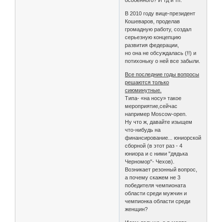
В 2010 году вице-президент
Кошеваров, проделав
громадную работу, создал
серьезную концепцию
развития федерации,
но она не обсуждалась (!!) и
потихоньку о ней все забыли.
Все последние годы вопросы
решаются только
сиюминутные.
Типа- «на носу» такое
мероприятие,сейчас
например Moscow-open.
Ну что ж, давайте изыщем
что-нибудь на
финансирование... юниорской
сборной (в этот раз - 4
юниора и с ними "дядька
Черномор"- Чехов).
Возникает резонный вопрос,
а почему скажем не 3
победителя чемпионата
области среди мужчин и
чемпионка области среди
женщин?