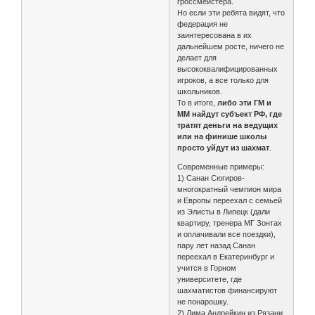
гроссмейстера.
Но если эти ребята видят, что
федерация не
заинтересована в их
дальнейшем росте, ничего не
делает для
высококвалифицированных
игроков, а все только для
школьников.
То в итоге,
либо эти ГМ и
ММ найдут субъект РФ, где
тратят деньги на ведущих
или на финише школы
просто уйдут из шахмат
.
Современные примеры:
1) Санан Сюгиров-
многократный чемпион мира
и Европы переехал с семьей
из Элисты в Липецк (дали
квартиру, тренера МГ Зонтах
и оплачивали все поездки),
пару лет назад Санан
переехал в Екатеринбург и
учится в Горном
университете, где
шахматистов финансируют
не понарошку.
2) Дима Андрейкин из Рязани