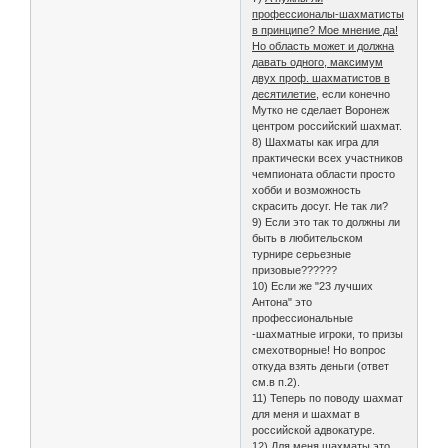
профессионалы-шахматисты
в принципе? Мое мнение да!
Но область может и должна
давать одного, максимум
двух проф. шахматистов в
десятилетие
, если конечно
Мутко не сделает Воронеж
центром российский шахмат.
8) Шахматы как игра для
практически всех участников
чемпионата области просто
хобби и возможность
скрасить досуг. Не так ли?
9) Если это так то должны ли
быть в любительском
турнире серьезные
призовые??????
10) Если же "23 лучших
Антона" это
профессиональные
-шахматные игроки, то призы
смехотворные! Но вопрос
откуда взять деньги (ответ
см.в п.2).
11) Теперь по поводу шахмат
для меня и шахмат в
российской адвокатуре.
12) Для меня шахматы это