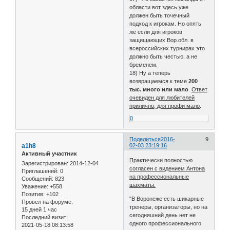
области вот здесь уже
должен быть точечный
подход к игрокам. Но опять
же если для игроков
защищающих Вор.обл. в
всероссийских турнирах это
должно быть честью. а не
бременем.
18) Ну а теперь
возвращаемся к теме
200
тыс. много или мало
.
Ответ
очевиден для любителей
прилично, для профи мало
.
0
Поделиться
2016-
9
a1h8
02-03 23:19:16
Активный участник
Практически полностью
Зарегистрирован
: 2014-12-04
согласен с видением Антона
Приглашений:
0
на профессиональные
Сообщений:
823
шахматы.
Уважение:
+558
Позитив:
+102
"В Воронеже есть шикарные
Провел на форуме:
тренеры, организаторы, но на
15 дней 1 час
сегодняшний день нет не
Последний визит:
одного профессионального
2021-05-18 08:13:58