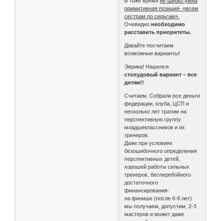
В тоже время
не шибко умна
примитивная позиция- «всем
сестрам по серьгам».
Очевидно
необходимо
расставить приоритеты.
Давайте посчитаем
возможные варианты!
Эврика! Нашелся
стопудовый вариант – все
детям!!
Считаем. Собрали все деньги
федерации, клуба, ЦСП и
несколько лет тратим на
перспективную группу
младшеклассников и их
тренеров.
Даже при условиях
безошибочного определения
перспективных детей,
хорошей работы сильных
тренеров, бесперебойного
достаточного
финансирования-
на финише (после 6-8 лет)
мы получаем, допустим, 2-3
мастеров и может даже