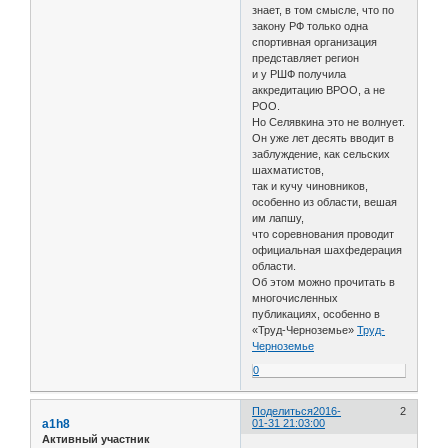
знает, в том смысле, что по
закону РФ только одна
спортивная организация
представляет регион
и у РШФ получила
аккредитацию ВРОО, а не
РОО.
Но Селявкина это не волнует.
Он уже лет десять вводит в
заблуждение, как сельских
шахматистов,
так и кучу чиновников,
особенно из области, вешая
им лапшу,
что соревнования проводит
официальная шахфедерация
области.
Об этом можно прочитать в
многочисленных
публикациях, особенно в
«Труд-Черноземье»
Труд-
Черноземье
0
Поделиться
2016-
2
a1h8
01-31 21:03:00
Активный участник