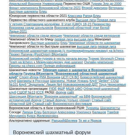
Апрельский Воронеж
Универсиада
Первенство ОШК
Турнир Эло до 2000
Финал чемпионата Воронежской области-2021
Второй дивизион
Ветераны
Быстрые шахматы
Блиц
Юниорские первенства области-2021
Классика
Рапид
Блиц
Первенство областного шахматного клуба
Высшая лига
Первая лига
V летняя Спартакиада молодёжи, II этап (ЦФО) 18-23
Первенство
Воронежа среди школьников
Воронежский областной этап Белой
Ладьи-2021
Чемпионат области среди женщин
Чемпионат области среди ветеранов
Чемпионат области по блицу
первая лига
высшая лига
Мемориал
Загоровского
быстрые шахматы
блиц
Чемпионат области по шахматам
Чемпионат области по быстрым шахматам
высшая лига
первая лига
Воронежская шахматная команда (с подтверждёнными никами) на lichess
Проект Патиум (PostOrion) ВКонтакте
Воронежский онлайн-турнир в честь начала весны
Турнир Voronezh Chess
Team на lichess к Международному дню шахмат
Онлайн-чемпионат
Европы на chess.com
Полная информация
Шахматные новости:
Telegram-канал о шахматах в Воронежской
области
Группа ВКонтакте "Воронежский областной шахматный
клуб"
Спорт-Игрок
РИА Воронеж
ЦСП СК ВО
Борисоглебский шахматный
клуб
Шахматы в Россоши
Шахматы. Новая Усмань
Клуб "Дебют" СОШ
№101
Клуб "Эндшпиль" Лицея №4
Нововоронежский ДДТ
Труд-Черноземье
Шахматные организации:
FIDE
ФШР
МШФ ЦФО
Областной шахматный
клуб
СШОР №13
ICCF
РАЗШ:
форум
сайт
Шахсекция ВКонтакте
"Воронеж шахматный" на БВФ
Воронежский
исторический форум
Cтарый форум (только чтение)
Старый сайт
областной ШФ
Старый сайт Воронежского фестиваля
Воронежская область в базе соревнований РШФ:
Турниры
Шахматисты
Соседи:
Липецк
Елец
Белгород
Алексеевка
Урюпинск
Балашов
Тамбов
Мичуринск
Курск
Железногорск
Альтернативно одаренные:
Раецкий&Беляев
Те же и Яриков
Воронежский шахматный форум