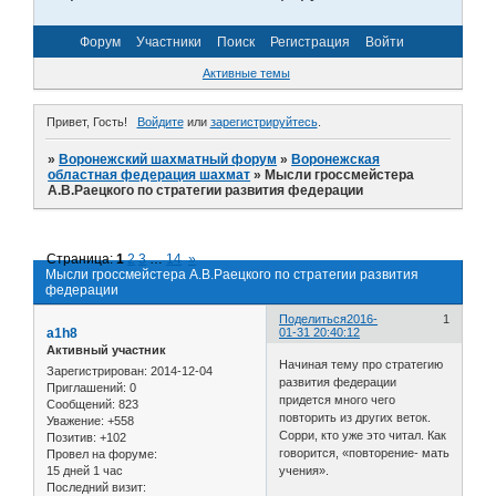
Форум
Участники
Поиск
Регистрация
Войти
Активные темы
Привет, Гость!
Войдите
или
зарегистрируйтесь
.
»
Воронежский шахматный форум
»
Воронежская
областная федерация шахмат
»
Мысли гроссмейстера
А.В.Раецкого по стратегии развития федерации
Страница:
1
2
3
…
14
»
Мысли гроссмейстера А.В.Раецкого по стратегии развития
федерации
Поделиться
2016-
1
a1h8
01-31 20:40:12
Активный участник
Начиная тему про стратегию
Зарегистрирован
: 2014-12-04
развития федерации
Приглашений:
0
придется много чего
Сообщений:
823
повторить из других веток.
Уважение:
+558
Сорри, кто уже это читал. Как
Позитив:
+102
говорится, «повторение- мать
Провел на форуме:
15 дней 1 час
учения».
Последний визит: