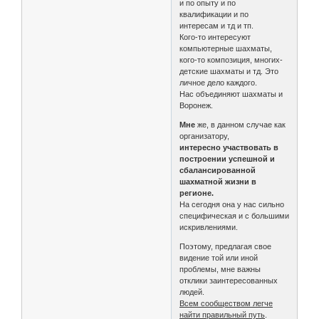
и по опыту и по
квалификации и по
интересам и тд и тп.
Кого-то интересуют
компьютерные шахматы,
кого-то композиция, многих-
детские шахматы и тд. Это
личное дело каждого.
Нас объединяют шахматы и
Воронеж.
Мне
же, в данном случае как
организатору,
интересно участвовать в
построении успешной и
сбалансированной
шахматной жизни в
регионе.
На сегодня она у нас сильно
специфическая и с большими
искривлениями.
Поэтому, предлагая свое
видение той или иной
проблемы, мне важны
отклики заинтересованных
людей.
Всем сообществом легче
найти правильный путь
.