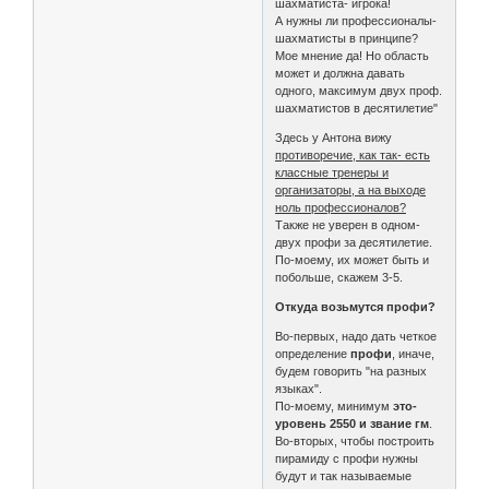
шахматиста- игрока!
А нужны ли профессионалы-
шахматисты в принципе?
Мое мнение да! Но область
может и должна давать
одного, максимум двух проф.
шахматистов в десятилетие"
Здесь у Антона вижу
противоречие, как так- есть
классные тренеры и
организаторы, а на выходе
ноль профессионалов?
Также не уверен в одном-
двух профи за десятилетие.
По-моему, их может быть и
побольше, скажем 3-5.
Откуда возьмутся профи?
Во-первых, надо дать четкое
определение
профи
, иначе,
будем говорить "на разных
языках".
По-моему, минимум
это-
уровень 2550 и звание гм
.
Во-вторых, чтобы построить
пирамиду с профи нужны
будут и так называемые