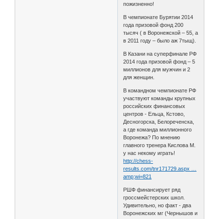
пожизненно!
В чемпионате Бурятии 2014
года призовой фонд 200
тысяч ( в Воронежской – 55, а
в 2011 году – было аж 7тыщ).
В Казани на суперфинале РФ
2014 года призовой фонд – 5
миллионов для мужчин и 2
для женщин.
В командном чемпионате РФ
участвуют команды крупных
российских финансовых
центров - Ельца, Кстово,
Десногорска, Белореченска,
а где команда миллионного
Воронежа? По мнению
главного тренера Кислова М.
у нас некому играть!
http://chess-
results.com/tnr171729.aspx …
amp;wi=821
РШФ финансирует ряд
гроссмейстерских школ.
Удивительно, но факт - два
Воронежских мг (Чернышов и