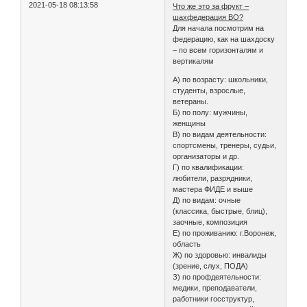
2021-05-18 08:13:58
Что же это за фрукт –
шахфедерация ВО?
Для начала посмотрим на
федерацию, как на шахдоску
– по всем горизонталям и
вертикалям
А) по возрасту: школьники,
студенты, взрослые,
ветераны.
Б) по полу: мужчины,
женщины
В) по видам деятельности:
спортсмены, тренеры, судьи,
организаторы и др.
Г) по квалификации:
любители, разрядники,
мастера ФИДЕ и выше
Д) по видам: очные
(классика, быстрые, блиц),
заочные, композиция
Е) по проживанию: г.Воронеж,
область
Ж) по здоровью: инвалиды
(зрение, слух, ПОДА)
З) по профдеятельности:
медики, преподаватели,
работники госструктур,