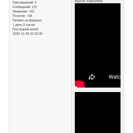
Муртас Кажгалеев
Приглашений:
0
Сообщений:
137
Уважение:
+52
Позитив:
+38
Провел на форуме:
1 день 0 часов
Последний визит:
2020-12-30 21:20:35