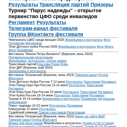
Результаты
Трансляция партий
Призеры
Турнир "Парус надежды" - открытое
первенство ЦФО среди инвалидов
Регламент
Результаты
Телеграм-канал фестиваля
Группа ВКонтакте фестиваля
Чемпионаты ЦФО среди женщин-2026
Жеребьевки и результаты
Фото
Положения
Материалы
Этап Детского кубка России-2026
Жеребьевки и результаты
Фото
Много
фото
Положение
Фестиваль "Имени Петра Великого" (Воронеж, июнь 2024)
Предварительная регистрация
Жеребьевки, результаты, списки заявок
Трансляция партий
Классика
Рапид
Блиц
Этап ДКР (Воронеж, май 2024)
Жеребьевки и результаты
Фестиваль Петровский (Воронеж, июнь 2023)
Telegram-канал
Группа
ВКонтакте
Этап Детского Кубка России 7-12 июня
Результаты
Трансляции
Регламент
Этап Рапид Гран-При России 13-14 июня
Результаты
Трансляции
Регламент
Этап Блиц Гран-При России 15 июня
Результаты
Трансляции
Регламент
Этап Кубка России 16-24 июня
Результаты
Трансляции
Регламент
Турнир Б 10-14 ноября
Жеребьевки и результаты
Положение
Актуальная
информация
Парус надежды 16-22 июня
Результаты
Положение
Блицтурнир 12 июня
Результаты
Судейский семинар
Список участников
Регистрация
Фестиваль Петровский (Воронеж, июнь 2022)
Анонс на сайте ФШР
Telegram-канал
Группа ВКонтакте
Форма для регистрации
Жеребьевки и результаты
Турнир A (10-17 июня)
Быстрые шахматы (18 июня)
Блицтурнир (19 июня)
Турнир B (20-26 июня)