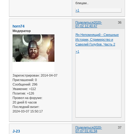
блицам..
+1
Поделиться
2020-
36
horn74
07-02 12:40:47
Модератор
Ян Непомнящий - Смешные
Истории, Стримерство и
Савелий Голубов. Часть 2
+1
Зарегистрирован
: 2014-04-07
Приглашений:
0
Сообщений:
296
Уважение:
+112
Позитив:
+126
Провел на форуме:
20 дней 6 часов
Последний визит:
2024-03-07 15:50:17
Поделиться
2020-
37
J-23
07-07 01:41:34