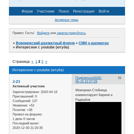
Форум
Участники
Поиск
Регистрация
Войти
Активные темы
Привет, Гость!
Войдите
или
зарегистрируйтесь
.
»
Воронежский шахматный форум
»
СМИ о шахматах
»
Интересное с youtube (ютуба)
Страница:
«
1
2
3
»
Интересное с youtube (ютуба)
Поделиться
2020-
31
J-23
05-15 22:27:29
Активный участник
Мемориал Стейница
Зарегистрирован
: 2020-04-16
комментируют Бареев и
Приглашений:
0
Раджабов
Сообщений:
137
Уважение:
+52
Позитив:
+38
Провел на форуме:
1 день 0 часов
Последний визит:
2020-12-30 21:20:35