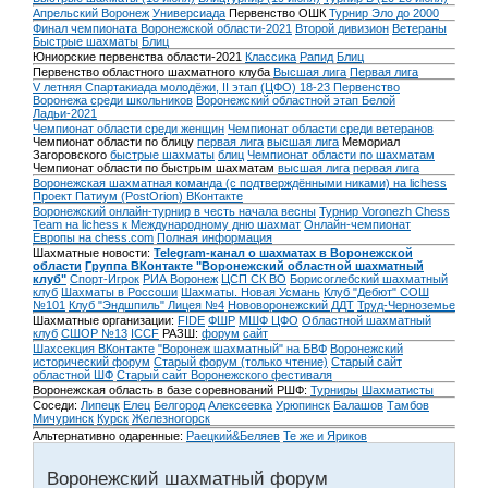
Апрельский Воронеж
Универсиада
Первенство ОШК
Турнир Эло до 2000
Финал чемпионата Воронежской области-2021
Второй дивизион
Ветераны
Быстрые шахматы
Блиц
Юниорские первенства области-2021
Классика
Рапид
Блиц
Первенство областного шахматного клуба
Высшая лига
Первая лига
V летняя Спартакиада молодёжи, II этап (ЦФО) 18-23
Первенство
Воронежа среди школьников
Воронежский областной этап Белой
Ладьи-2021
Чемпионат области среди женщин
Чемпионат области среди ветеранов
Чемпионат области по блицу
первая лига
высшая лига
Мемориал
Загоровского
быстрые шахматы
блиц
Чемпионат области по шахматам
Чемпионат области по быстрым шахматам
высшая лига
первая лига
Воронежская шахматная команда (с подтверждёнными никами) на lichess
Проект Патиум (PostOrion) ВКонтакте
Воронежский онлайн-турнир в честь начала весны
Турнир Voronezh Chess
Team на lichess к Международному дню шахмат
Онлайн-чемпионат
Европы на chess.com
Полная информация
Шахматные новости:
Telegram-канал о шахматах в Воронежской
области
Группа ВКонтакте "Воронежский областной шахматный
клуб"
Спорт-Игрок
РИА Воронеж
ЦСП СК ВО
Борисоглебский шахматный
клуб
Шахматы в Россоши
Шахматы. Новая Усмань
Клуб "Дебют" СОШ
№101
Клуб "Эндшпиль" Лицея №4
Нововоронежский ДДТ
Труд-Черноземье
Шахматные организации:
FIDE
ФШР
МШФ ЦФО
Областной шахматный
клуб
СШОР №13
ICCF
РАЗШ:
форум
сайт
Шахсекция ВКонтакте
"Воронеж шахматный" на БВФ
Воронежский
исторический форум
Cтарый форум (только чтение)
Старый сайт
областной ШФ
Старый сайт Воронежского фестиваля
Воронежская область в базе соревнований РШФ:
Турниры
Шахматисты
Соседи:
Липецк
Елец
Белгород
Алексеевка
Урюпинск
Балашов
Тамбов
Мичуринск
Курск
Железногорск
Альтернативно одаренные:
Раецкий&Беляев
Те же и Яриков
Воронежский шахматный форум