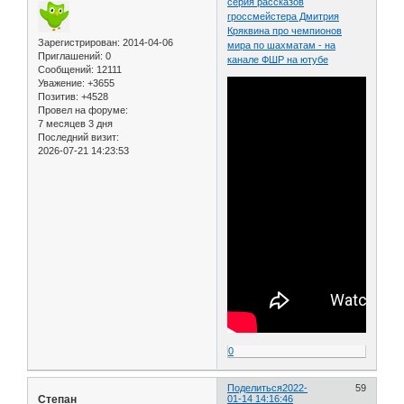
серия рассказов
гроссмейстера Дмитрия
Кряквина про чемпионов
Зарегистрирован
: 2014-04-06
мира по шахматам - на
Приглашений:
0
канале ФШР на ютубе
Сообщений:
12111
Уважение:
+3655
Позитив:
+4528
Провел на форуме:
7 месяцев 3 дня
Последний визит:
2026-07-21 14:23:53
0
Поделиться
2022-
59
Степан
01-14 14:16:46