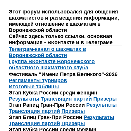
Этот форум использовался для общения
шахматистов и размещения информации,
имеющей отношение к шахматам в
Воронежской области
Сейчас здесь только ссылки, основная
информация - ВКонтакте и в Телеграме
Телеграм-канал о шахматах в
Воронежской области
Группа ВКонтакте Воронежского
областного шахматного клуба
Фестиваль "Имени Петра Великого"-2026
Регламенты турниров
Итоговые таблицы
Этап Кубка России среди женщин
Результаты
Трансляция партий
Призеры
Этап Рапид Гран-При России
Результаты
Трансляция партий
Призеры
Этап Блиц Гран-При России
Результаты
Трансляция партий
Призеры
Этап Кубка России среди мужчин