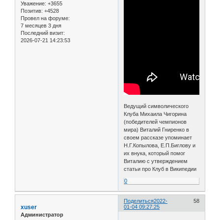
Уважение:
+3655
Позитив:
+4528
Провел на форуме:
7 месяцев 3 дня
Последний визит:
2026-07-21 14:23:53
Ведущий символического
Клуба Михаила Чигорина
(победителей чемпионов
мира) Виталий Гниренко в
своем рассказе упоминает
Н.Г.Копылова, Е.П.Биглову и
их внука, который помог
Виталию с утверждением
статьи про Клуб в Википедии
0
Поделиться
2022-
58
xuser
01-04 09:27:25
Администратор