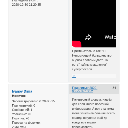
Последний визит:
2020-12-30 21:20:35
Примечательно как Ян
Непомнящий большинство
оценок словами даёт. То
есть" тайны мышления"
супергроссов
+1
Поделиться
2020-
34
Ivanov Dima
06-25 09:13:52
Новичок
Интересный форум, нашёл
Зарегистрирован
: 2020-06-25
для себя много полезной
Приглашений:
0
информации. А вот эта тема
Сообщений:
1
меня зацепила больше всего,
Уважение:
+0
правда не успел ещё до
Позитив:
+0
конца все видео
Провел на форуме:
2 минуты
пересмотреть.