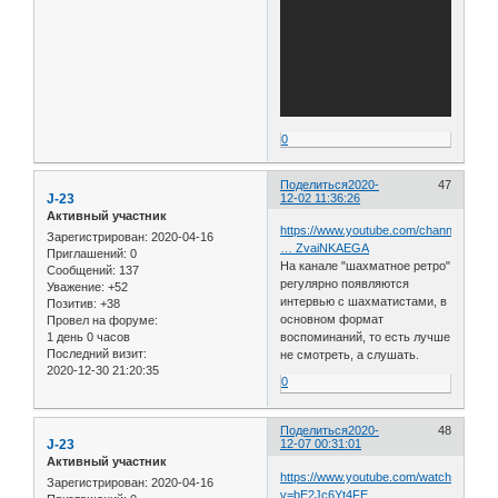
0
Поделиться
2020-
47
J-23
12-02 11:36:26
Активный участник
https://www.youtube.com/channel/UCO
Зарегистрирован
: 2020-04-16
… ZvaiNKAEGA
Приглашений:
0
На канале "шахматное ретро"
Сообщений:
137
регулярно появляются
Уважение:
+52
интервью с шахматистами, в
Позитив:
+38
основном формат
Провел на форуме:
1 день 0 часов
воспоминаний, то есть лучше
Последний визит:
не смотреть, а слушать.
2020-12-30 21:20:35
0
Поделиться
2020-
48
J-23
12-07 00:31:01
Активный участник
https://www.youtube.com/watch?
Зарегистрирован
: 2020-04-16
v=bE2Jc6Yt4FE