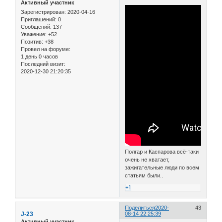
Активный участник
Зарегистрирован
: 2020-04-16
Приглашений:
0
Сообщений:
137
Уважение:
+52
Позитив:
+38
Провел на форуме:
1 день 0 часов
Последний визит:
2020-12-30 21:20:35
Полгар и Каспарова всё-таки
очень не хватает,
зажигательные люди по всем
статьям были..
+1
Поделиться
2020-
43
J-23
08-14 22:25:39
Активный участник