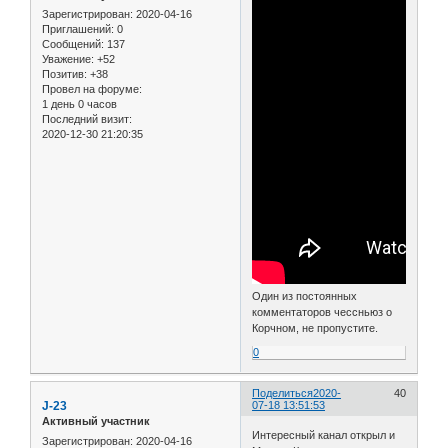
Зарегистрирован
: 2020-04-16
Приглашений:
0
Сообщений:
137
Уважение:
+52
Позитив:
+38
Провел на форуме:
1 день 0 часов
Последний визит:
2020-12-30 21:20:35
Один из постоянных
комментаторов чессньюз о
Корчном, не пропустите.
0
Поделиться
2020-
40
J-23
07-18 13:51:53
Активный участник
Интересный канал открыл и
Зарегистрирован
: 2020-04-16