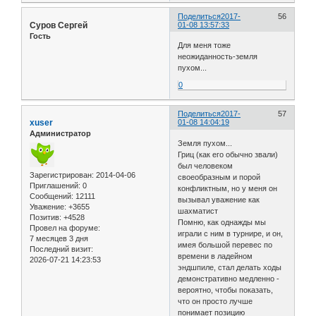
Поделиться
2017-
56
Суров Сергей
01-08 13:57:33
Гость
Для меня тоже
неожиданность-земля
пухом...
0
Поделиться
2017-
57
xuser
01-08 14:04:19
Администратор
Земля пухом...
Гриц (как его обычно звали)
был человеком
Зарегистрирован
: 2014-04-06
своеобразным и порой
Приглашений:
0
конфликтным, но у меня он
Сообщений:
12111
вызывал уважение как
Уважение:
+3655
шахматист
Позитив:
+4528
Помню, как однажды мы
Провел на форуме:
играли с ним в турнире, и он,
7 месяцев 3 дня
имея большой перевес по
Последний визит:
времени в ладейном
2026-07-21 14:23:53
эндшпиле, стал делать ходы
демонстративно медленно -
вероятно, чтобы показать,
что он просто лучше
понимает позицию