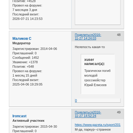
Позитив:
+4528
Провел на форуме:
7 месяцев 3 дня
Последний визит:
2026-07-21 14:23:53
Поделиться
2016-
48
Маликов С
11-27 14:24:03
Модератор
Нелепость какая-то
Зарегистрирован
: 2014-04-06
Приглашений:
0
Сообщений:
1452
xuser
Уважение:
+1378
написал(а):
Позитив:
+548
Трагически погиб
Провел на форуме:
молодой
1 месяц 15 дней
Последний визит:
гроссмейстер
2025-04-06 19:29:05
Юрий Елисеев
0
Поделиться
2016-
49
Ironcast
11-27 14:52:24
Активный участник
https://www.gazeta.ru/sport/2016/11/27
Зарегистрирован
: 2015-04-30
М-да, паркур--странное
Приглашений:
0