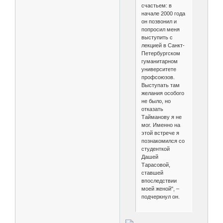
счастьем: в
начале 2000 года
он позвонил и
попросил меня
выступить c
лекцией в Санкт-
Петербургском
гуманитарном
университете
профсоюзов.
Выступать там
желания особого
не было, но
отказать
Тайманову я не
мог. Именно на
этой встрече я
познакомился со
студенткой
Дашей
Тарасовой,
ставшей
впоследствии
моей женой", –
подчеркнул он.