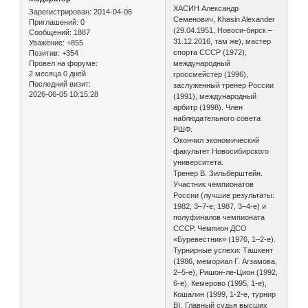
ХАСИН Александр
Зарегистрирован
: 2014-04-06
Семенович, Khasin Alexander
Приглашений:
0
(29.04.1951, Новоси-бирск –
Сообщений:
1887
31.12.2016, там же), мастер
Уважение:
+855
спорта СССР (1972),
Позитив:
+354
международный
Провел на форуме:
2 месяца 0 дней
гроссмейстер (1996),
Последний визит:
заслуженный тренер России
2026-06-05 10:15:28
(1991), международный
арбитр (1998). Член
наблюдательного совета
РШФ.
Окончил экономический
факультет Новосибирского
университета.
Тренер В. Зильберштейн.
Участник чемпионатов
России (лучшие результаты:
1982, 3–7-е; 1987, 3–4-е) и
полуфиналов чемпионата
СССР. Чемпион ДСО
«Буревестник» (1976, 1–2-е).
Турнирные успехи: Ташкент
(1986, мемориал Г. Агзамова,
2–5-е), Ришон-ле-Цион (1992,
6-е), Кемерово (1995, 1-е),
Кошалин (1999, 1-2-е, турнир
В). Главный судья высших