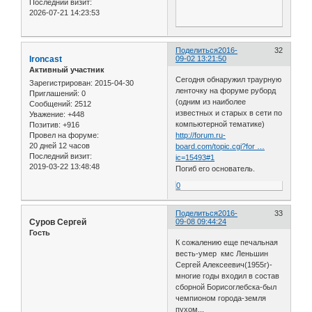
Последний визит:
2026-07-21 14:23:53
Поделиться
2016-
32
Ironcast
09-02 13:21:50
Активный участник
Сегодня обнаружил траурную
Зарегистрирован
: 2015-04-30
ленточку на форуме руборд
Приглашений:
0
(одним из наиболее
Сообщений:
2512
известных и старых в сети по
Уважение:
+448
компьютерной тематике)
Позитив:
+916
http://forum.ru-
Провел на форуме:
20 дней 12 часов
board.com/topic.cgi?for …
Последний визит:
ic=15493#1
2019-03-22 13:48:48
Погиб его основатель.
0
Поделиться
2016-
33
Суров Сергей
09-08 09:44:24
Гость
К сожалению еще печальная
весть-умер кмс Леньшин
Сергей Алексеевич(1955г)-
многие годы входил в состав
сборной Борисоглебска-был
чемпионом города-земля
пухом...