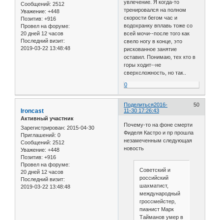
увлечение. Я когда-то
Сообщений:
2512
тренировался на полном
Уважение:
+448
скорости бегом час и
Позитив:
+916
водохранку вплавь тоже со
Провел на форуме:
20 дней 12 часов
всей мочи--после того как
Последний визит:
свело ногу в конце, это
2019-03-22 13:48:48
рискованное занятие
оставил. Понимаю, тех кто в
горы ходит--не
сверхсложность, но так..
0
Поделиться
2016-
50
Ironcast
11-30 17:26:43
Активный участник
Почему-то на фоне смерти
Зарегистрирован
: 2015-04-30
Фиделя Кастро и пр прошла
Приглашений:
0
незамеченным следующая
Сообщений:
2512
новость
Уважение:
+448
Позитив:
+916
Провел на форуме:
Советский и
20 дней 12 часов
российский
Последний визит:
шахматист,
2019-03-22 13:48:48
международный
гроссмейстер,
пианист Марк
Тайманов умер в