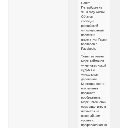
Санкт-
Петербурге на
91-м году жизни.
Об этом
сообщил
российский
оппозиционный
политик и
шахматист Гарри
Каспаров в
Facebook.
"Ушел из жизни
Марк Тайманов
— человек яркой
судьбы и
уникальных
дарований.
Многогранность
его таланта
поражает
воображение:
Марк Евгеньевич
совмещал игру в
шахматы на
высочайшем
уровне с
профессиональным