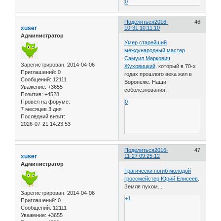
0
Поделиться
2016-
46
xuser
10-31 10:11:10
Администратор
Умер старейший
международный мастер
Самуил Маркович
Зарегистрирован
: 2014-04-06
Жуховицкий
, который в 70-х
Приглашений:
0
годах прошлого века жил в
Сообщений:
12111
Воронеже. Наши
Уважение:
+3655
соболезнования.
Позитив:
+4528
Провел на форуме:
0
7 месяцев 3 дня
Последний визит:
2026-07-21 14:23:53
Поделиться
2016-
47
xuser
11-27 09:25:12
Администратор
Трагически погиб молодой
гроссмейстер Юрий Елисеев
.
Земля пухом...
Зарегистрирован
: 2014-04-06
+1
Приглашений:
0
Сообщений:
12111
Уважение:
+3655