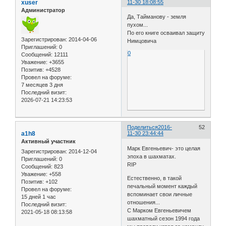
xuser
11-30 18:08:55
Администратор
Да, Тайманову - земля
пухом...
По его книге осваивал защиту
Зарегистрирован
: 2014-04-06
Нимцовича
Приглашений:
0
0
Сообщений:
12111
Уважение:
+3655
Позитив:
+4528
Провел на форуме:
7 месяцев 3 дня
Последний визит:
2026-07-21 14:23:53
Поделиться
2016-
52
a1h8
11-30 23:44:44
Активный участник
Марк Евгеньевич- это целая
Зарегистрирован
: 2014-12-04
эпоха в шахматах.
Приглашений:
0
RIP
Сообщений:
823
Уважение:
+558
Естественно, в такой
Позитив:
+102
печальный момент каждый
Провел на форуме:
вспоминает свои личные
15 дней 1 час
отношения...
Последний визит:
С Марком Евгеньевичем
2021-05-18 08:13:58
шахматный сезон 1994 года