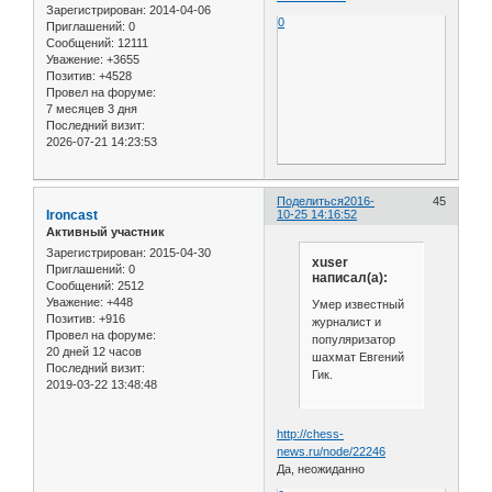
Зарегистрирован
: 2014-04-06
0
Приглашений:
0
Сообщений:
12111
Уважение:
+3655
Позитив:
+4528
Провел на форуме:
7 месяцев 3 дня
Последний визит:
2026-07-21 14:23:53
Поделиться
2016-
45
Ironcast
10-25 14:16:52
Активный участник
Зарегистрирован
: 2015-04-30
xuser
Приглашений:
0
написал(а):
Сообщений:
2512
Уважение:
+448
Умер известный
Позитив:
+916
журналист и
Провел на форуме:
популяризатор
20 дней 12 часов
шахмат Евгений
Последний визит:
Гик.
2019-03-22 13:48:48
http://chess-
news.ru/node/22246
Да, неожиданно