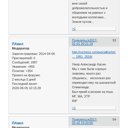
мне своей
доброжелательностью и
общением на равных с
молодыми коллегами...
Земля пухом...
+1
Поделиться
2017-
53
ПАвел
01-01 20:21:19
Модератор
http://ruchess.ru/news/all/ushel_iz_zhi
Зарегистрирован
: 2014-04-06
… 1951_2016/
Приглашений:
0
Сообщений:
1887
Умер Александр Хасин.
Уважение:
+855
Мы с ним были хорошо
Позитив:
+354
знакомы, много раз
Провел на форуме:
общались, несколько раз
2 месяца 0 дней
переводил ему на шахматной
Последний визит:
Олимпиаде.
2026-06-05 10:15:28
Был яркий и резким на язык.
МГ, МА, ЗТР.
RIP
+1
Поделиться
2017-
54
ПАвел
01-02 23:20:06
Модератор