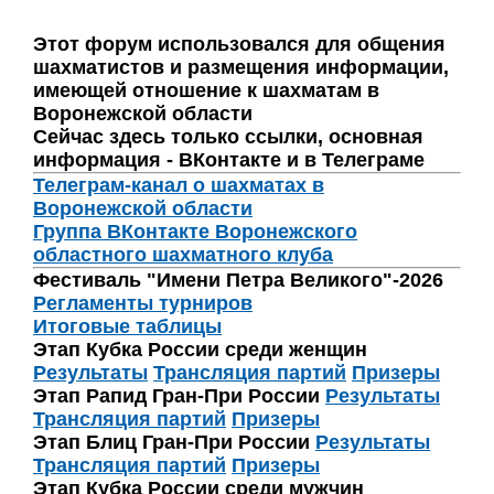
Этот форум использовался для общения
шахматистов и размещения информации,
имеющей отношение к шахматам в
Воронежской области
Сейчас здесь только ссылки, основная
информация - ВКонтакте и в Телеграме
Телеграм-канал о шахматах в
Воронежской области
Группа ВКонтакте Воронежского
областного шахматного клуба
Фестиваль "Имени Петра Великого"-2026
Регламенты турниров
Итоговые таблицы
Этап Кубка России среди женщин
Результаты
Трансляция партий
Призеры
Этап Рапид Гран-При России
Результаты
Трансляция партий
Призеры
Этап Блиц Гран-При России
Результаты
Трансляция партий
Призеры
Этап Кубка России среди мужчин