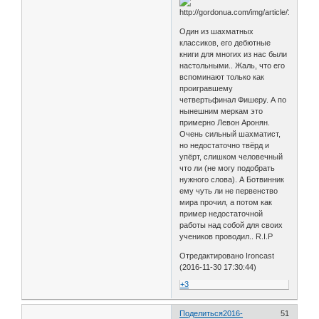
Один из шахматных
классиков, его дебютные
книги для многих из нас были
настольными.. Жаль, что его
вспоминают только как
проигравшему
четвертьфинал Фишеру. А по
нынешним меркам это
примерно Левон Аронян.
Очень сильный шахматист,
но недостаточно твёрд и
упёрт, слишком человечный
что ли (не могу подобрать
нужного слова). А Ботвинник
ему чуть ли не первенство
мира прочил, а потом как
пример недостаточной
работы над собой для своих
учеников проводил.. R.I.P
Отредактировано Ironcast
(2016-11-30 17:30:44)
+3
Поделиться
2016-
51