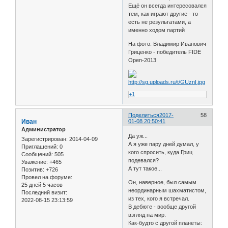
Ещё он всегда интересовался
тем, как играют другие - то
есть не результатами, а
именно ходом партий
На фото: Владимир Иванович
Гриценко - победитель FIDE
Open-2013
+1
Поделиться
2017-
58
Иван
01-08 20:50:41
Администратор
Да уж...
Зарегистрирован
: 2014-04-09
А я уже пару дней думал, у
Приглашений:
0
кого спросить, куда Гриц
Сообщений:
505
подевался?
Уважение:
+465
А тут такое...
Позитив:
+726
Провел на форуме:
Он, наверное, был самым
25 дней 5 часов
неординарным шахматистом,
Последний визит:
из тех, кого я встречал.
2022-08-15 23:13:59
В дебюте - вообще другой
взгляд на мир.
Как-будто с другой планеты: