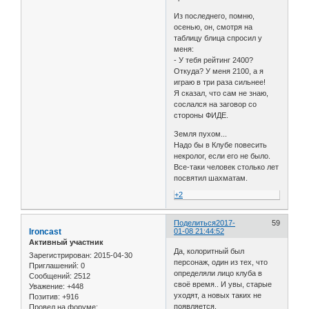
Из последнего, помню,
осенью, он, смотря на
таблицу блица спросил у
меня:
- У тебя рейтинг 2400?
Откуда? У меня 2100, а я
играю в три раза сильнее!
Я сказал, что сам не знаю,
сослался на заговор со
стороны ФИДЕ.
Земля пухом...
Надо бы в Клубе повесить
некролог, если его не было.
Все-таки человек столько лет
посвятил шахматам.
+2
Поделиться
2017-
59
Ironcast
01-08 21:44:52
Активный участник
Да, колоритный был
Зарегистрирован
: 2015-04-30
персонаж, один из тех, что
Приглашений:
0
определяли лицо клуба в
Сообщений:
2512
своё время.. И увы, старые
Уважение:
+448
уходят, а новых таких не
Позитив:
+916
появляется.
Провел на форуме: