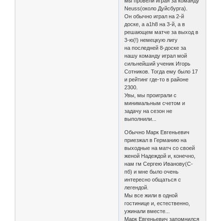
мы провели играя за команду
Neuss(около Дуйсбурга).
Он обычно играл на 2-й
доске, а a1h8 на 3-й, а в
решающем матче за выход в
3-ю(!) немецкую лигу
на последней 8-доске за
нашу команду играл мой
сильнейший ученик Игорь
Сотников. Тогда ему было 17
и рейтинг где-то в районе
2300.
Увы, мы проиграли с
минимальным счетом и
задачу на сезон не
выполнили...
Обычно Марк Евгеньевич
приезжал в Германию на
выходные на матч со своей
женой Надеждой и, конечно,
нам гм Сергею Иванову(С-
пб) и мне было очень
интересно общаться с
легендой.
Мы все жили в одной
гостинице и, естественно,
ужинали вместе...
Марк Евгеньевич запомнился