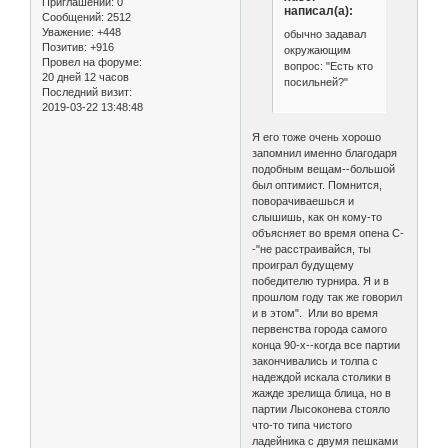
Приглашений:
0
написал(а):
Сообщений:
2512
Уважение:
+448
обычно задавал
Позитив:
+916
окружающим
Провел на форуме:
вопрос: "Есть кто
20 дней 12 часов
посильней?"
Последний визит:
2019-03-22 13:48:48
Я его тоже очень хорошо
запомнил именно благодаря
подобным вещам--большой
был оптимист. Помнится,
поворачиваешься и
слышишь, как он кому-то
объясняет во время опена С-
-"не расстраивайся, ты
проиграл будущему
победителю турнира. Я и в
прошлом году так же говорил
и в этом". Или во время
первенства города самого
конца 90-х--когда все партии
закончивались и толпа с
надеждой искала столики в
жажде зрелища блица, но в
партии Лысоконева стояло
что-то типа чистого
ладейника с двумя пешками