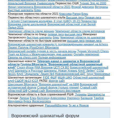
Апрельский Воронеж
Универсиада
Первенство ОШК
Турнир Эло до 2000
Финал чемпионата Воронежской области-2021
Второй дивизион
Ветераны
Быстрые шахматы
Блиц
Юниорские первенства области-2021
Классика
Рапид
Блиц
Первенство областного шахматного клуба
Высшая лига
Первая лига
V летняя Спартакиада молодёжи, II этап (ЦФО) 18-23
Первенство
Воронежа среди школьников
Воронежский областной этап Белой
Ладьи-2021
Чемпионат области среди женщин
Чемпионат области среди ветеранов
Чемпионат области по блицу
первая лига
высшая лига
Мемориал
Загоровского
быстрые шахматы
блиц
Чемпионат области по шахматам
Чемпионат области по быстрым шахматам
высшая лига
первая лига
Воронежская шахматная команда (с подтверждёнными никами) на lichess
Проект Патиум (PostOrion) ВКонтакте
Воронежский онлайн-турнир в честь начала весны
Турнир Voronezh Chess
Team на lichess к Международному дню шахмат
Онлайн-чемпионат
Европы на chess.com
Полная информация
Шахматные новости:
Telegram-канал о шахматах в Воронежской
области
Группа ВКонтакте "Воронежский областной шахматный
клуб"
Спорт-Игрок
РИА Воронеж
ЦСП СК ВО
Борисоглебский шахматный
клуб
Шахматы в Россоши
Шахматы. Новая Усмань
Клуб "Дебют" СОШ
№101
Клуб "Эндшпиль" Лицея №4
Нововоронежский ДДТ
Труд-Черноземье
Шахматные организации:
FIDE
ФШР
МШФ ЦФО
Областной шахматный
клуб
СШОР №13
ICCF
РАЗШ:
форум
сайт
Шахсекция ВКонтакте
"Воронеж шахматный" на БВФ
Воронежский
исторический форум
Cтарый форум (только чтение)
Старый сайт
областной ШФ
Старый сайт Воронежского фестиваля
Воронежская область в базе соревнований РШФ:
Турниры
Шахматисты
Соседи:
Липецк
Елец
Белгород
Алексеевка
Урюпинск
Балашов
Тамбов
Мичуринск
Курск
Железногорск
Альтернативно одаренные:
Раецкий&Беляев
Те же и Яриков
Воронежский шахматный форум