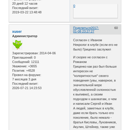
20 дней 12 часов
0
Последний визит:
2019-03-22 13:48:48
Поделиться
2017-
60
xuser
01-08 23:27:27
Администратор
Согласен с Иваном
Некролог в клубе (если его не
было) Гриценко заслужил
Зарегистрирован
: 2014-04-06
И скорее не согласен с
Приглашений:
0
Сообщений:
12111
Романом
Уважение:
+3655
Гриценко как раз был больше
Позитив:
+4528
интересен не
Провел на форуме:
"колоритностью" своего
7 месяцев 3 дня
поведения (увы, наверное, в
Последний визит:
значительной мере
2026-07-21 14:23:53
обусловленной склонностью
к выпивке), а своим
подходом к шахматам, о чем
и написали Сергей и Иван
А людей, заметных в клубе,
даже если брать только его
поколение, было немало -
братья Кисловы, Луковников,
Акулин, Штейнер, также уже