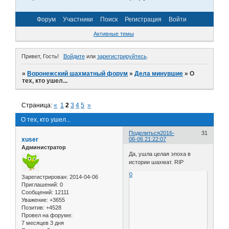
Форум
Участники
Поиск
Регистрация
Войти
Активные темы
Привет, Гость!
Войдите
или
зарегистрируйтесь
.
»
Воронежский шахматный форум
»
Дела минувшие
»
О
тех, кто ушел...
Страница:
«
1
2
3
4
5
»
О тех, кто ушел...
Поделиться
2016-
31
xuser
06-06 21:22:07
Администратор
Да, ушла целая эпоха в
истории шахмат. RIP
0
Зарегистрирован
: 2014-04-06
Приглашений:
0
Сообщений:
12111
Уважение:
+3655
Позитив:
+4528
Провел на форуме:
7 месяцев 3 дня