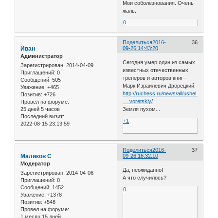
Мои соболезнования. Очень
жаль.
0
Поделиться
2016-
36
Иван
09-26 14:43:20
Администратор
Сегодня умер один из самых
Зарегистрирован
: 2014-04-09
известных отечественных
Приглашений:
0
тренеров и авторов книг -
Сообщений:
505
Марк Израилевич Дворецкий.
Уважение:
+465
http://ruchess.ru/news/all/ushel_iz_zhi
Позитив:
+726
… voretskiy/
Провел на форуме:
25 дней 5 часов
Земля пухом...
Последний визит:
+1
2022-08-15 23:13:59
Поделиться
2016-
37
Маликов С
09-26 16:32:10
Модератор
Да, неожиданно!
Зарегистрирован
: 2014-04-06
А что случилось?
Приглашений:
0
Сообщений:
1452
0
Уважение:
+1378
Позитив:
+548
Провел на форуме:
1 месяц 15 дней