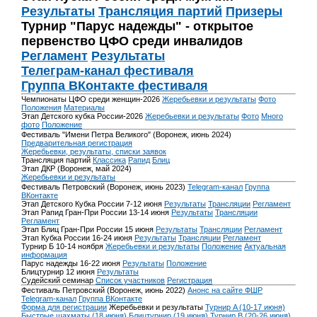
Результаты
Трансляция партий
Призеры
Турнир "Парус надежды" - открытое
первенство ЦФО среди инвалидов
Регламент
Результаты
Телеграм-канал фестиваля
Группа ВКонтакте фестиваля
Чемпионаты ЦФО среди женщин-2026
Жеребьевки и результаты
Фото
Положения
Материалы
Этап Детского кубка России-2026
Жеребьевки и результаты
Фото
Много
фото
Положение
Фестиваль "Имени Петра Великого" (Воронеж, июнь 2024)
Предварительная регистрация
Жеребьевки, результаты, списки заявок
Трансляция партий
Классика
Рапид
Блиц
Этап ДКР (Воронеж, май 2024)
Жеребьевки и результаты
Фестиваль Петровский (Воронеж, июнь 2023)
Telegram-канал
Группа
ВКонтакте
Этап Детского Кубка России 7-12 июня
Результаты
Трансляции
Регламент
Этап Рапид Гран-При России 13-14 июня
Результаты
Трансляции
Регламент
Этап Блиц Гран-При России 15 июня
Результаты
Трансляции
Регламент
Этап Кубка России 16-24 июня
Результаты
Трансляции
Регламент
Турнир Б 10-14 ноября
Жеребьевки и результаты
Положение
Актуальная
информация
Парус надежды 16-22 июня
Результаты
Положение
Блицтурнир 12 июня
Результаты
Судейский семинар
Список участников
Регистрация
Фестиваль Петровский (Воронеж, июнь 2022)
Анонс на сайте ФШР
Telegram-канал
Группа ВКонтакте
Форма для регистрации
Жеребьевки и результаты
Турнир A (10-17 июня)
Быстрые шахматы (18 июня)
Блицтурнир (19 июня)
Турнир B (20-26 июня)