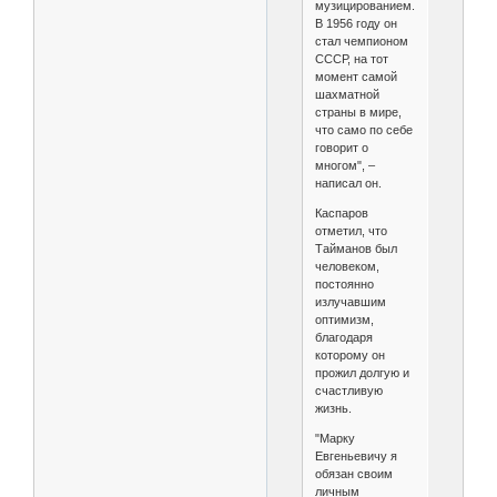
музицированием.
В 1956 году он
стал чемпионом
СССР, на тот
момент самой
шахматной
страны в мире,
что само по себе
говорит о
многом", –
написал он.
Каспаров
отметил, что
Тайманов был
человеком,
постоянно
излучавшим
оптимизм,
благодаря
которому он
прожил долгую и
счастливую
жизнь.
"Марку
Евгеньевичу я
обязан своим
личным