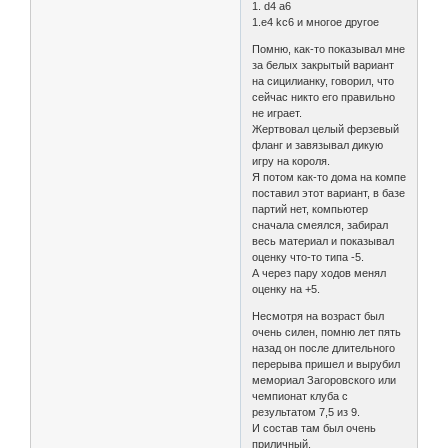
1. d4 а6
1.e4 kc6 и многое другое
Помню, как-то показывал мне
за белых закрытый вариант
на сицилианку, говорил, что
сейчас никто его правильно
не играет.
Жертвовал целый ферзевый
фланг и завязывал дикую
игру на короля.
Я потом как-то дома на компе
поставил этот вариант, в базе
партий нет, компьютер
сначала смеялся, забирал
весь материал и показывал
оценку что-то типа -5.
А через пару ходов менял
оценку на +5.
Несмотря на возраст был
очень силен, помню лет пять
назад он после длительного
перерыва пришел и вырубил
мемориал Загоровского или
чемпионат клуба с
результатом 7,5 из 9.
И состав там был очень
приличный.