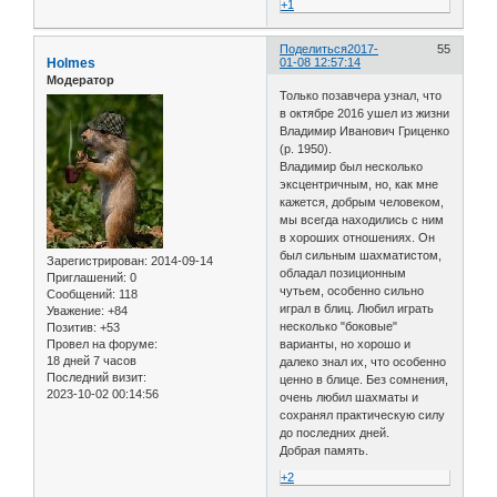
+1
Поделиться
2017-
55
Holmes
01-08 12:57:14
Модератор
Только позавчера узнал, что
в октябре 2016 ушел из жизни
Владимир Иванович Гриценко
(р. 1950).
Владимир был несколько
эксцентричным, но, как мне
кажется, добрым человеком,
мы всегда находились с ним
в хороших отношениях. Он
был сильным шахматистом,
Зарегистрирован
: 2014-09-14
обладал позиционным
Приглашений:
0
чутьем, особенно сильно
Сообщений:
118
играл в блиц. Любил играть
Уважение:
+84
несколько "боковые"
Позитив:
+53
Провел на форуме:
варианты, но хорошо и
18 дней 7 часов
далеко знал их, что особенно
Последний визит:
ценно в блице. Без сомнения,
2023-10-02 00:14:56
очень любил шахматы и
сохранял практическую силу
до последних дней.
Добрая память.
+2