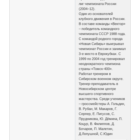
лиг чемпионата России
(2004–12).
Один из основателей
клубного движения в России.
В составе команды «Вектор»
– победитель командного
чемпионата СССР 1988 года.
С командой родного города
«Новая Сибирь» выигрывал
чемпионат России и занимал
3-е место в Еврокубках. С
1999 по 2004 год тренировал
неоднократного чемпиона
страны «Томск-400».
Работал тренером в
Сибирском военном округе.
Тренер-преподаватель в
Новосибирском центре
высшего спортивного
мастерства. Среди учеников
– гроссмейстеры А. Гольдин,
В. Рубан, М. Макаров, Г.
Серпер, Е. Пигусов, С.
Прудникова, Ю. Дёмина, П.
Коцур, В. Филиппов, Д.
Бочаров, П. Малетин,
Д.Лопушной, С.Юдин