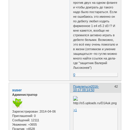
против двух на одном фланге
и чтобы доиграть до такого
надо было постараться. Если
не ошибаюсь это именно он
по дебюту любил ходить
фирменное 1 e4 e5 2 d3 !? И
мне кажется, вообще не
стремился активно играть в
дебюте белыми. Возможно,
это всё ему очень помогало и
в жизни (оптимизм и умение
защищаться--по гуглю можно
много найти ссылок на дела-
где "защитник Валерий
Лысоконев")
0
Поделиться
2016-
42
xuser
10-17 09:14:50
Администратор
+1
Зарегистрирован
: 2014-04-06
Приглашений:
0
Сообщений:
12111
Уважение:
+3655
Позитив:
+4528