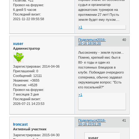
Позитив:
+22
судья и организатор
Провел на форуме:
6 дней 5 часов
адвокатских турниров на
Последний визит:
протяжении 27 лет! Пусть
2021-11-22 09:55:58
земля будет ему пухом....
+1
Поделиться
2016-
40
xuser
10-16 18:56:20
Администратор
Лысоконеву - земля пухом...
Помню, крепкий кмс был в
80- е годы и один из
Зарегистрирован
: 2014-04-06
постоянных блицеров в
Приглашений:
0
клубе. Побеждая очередного
Сообщений:
12111
соперника, обычно задавал
Уважение:
+3655
окружающим вопрос: "Есть
Позитив:
+4528
кто посильней?"
Провел на форуме:
7 месяцев 3 дня
+1
Последний визит:
2026-07-21 14:23:53
Поделиться
2016-
41
Ironcast
10-16 23:51:28
Активный участник
Зарегистрирован
: 2015-04-30
xuser