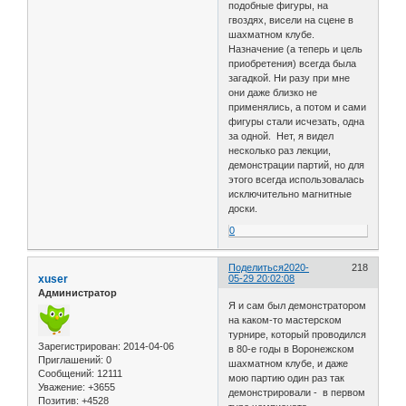
подобные фигуры, на
гвоздях, висели на сцене в
шахматном клубе.
Назначение (а теперь и цель
приобретения) всегда была
загадкой. Ни разу при мне
они даже близко не
применялись, а потом и сами
фигуры стали исчезать, одна
за одной. Нет, я видел
несколько раз лекции,
демонстрации партий, но для
этого всегда использовалась
исключительно магнитные
доски.
0
Поделиться
2020-
218
xuser
05-29 20:02:08
Администратор
Я и сам был демонстратором
на каком-то мастерском
турнире, который проводился
Зарегистрирован
: 2014-04-06
в 80-е годы в Воронежском
Приглашений:
0
шахматном клубе, и даже
Сообщений:
12111
мою партию один раз так
Уважение:
+3655
демонстрировали - в первом
Позитив:
+4528