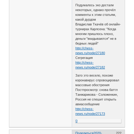
Подумалось эко достали
некоторых, однако прочёл
комменты к этим статьям,
какой дурдом
Владислав Ткачёв об онлайн-
турнирах Карлсена: "Когда
многим пришлось плохо,
деньги "вкидываются" не в
бедных людей"
http://chess-
news.ru/node/27180
Сегрегация
http://chess-
news.ru/node/27182
Зато это весело, похоже
коронавирус спровоцировал
массовые обострения
Постпросмотр: снова баттл
Танжарикова - Соложенкин,
Россия не спешит открыть
авиасообщение
http://chess-
news.ru/node/27173
0
Поделиться
2020-
222