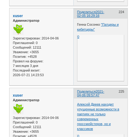
Поделиться
2021-
224
xuser
02-05 16:29:16
Администратор
Генна Сосонко
"Патцеры и
кибитцеры"
0
Зарегистрирован
: 2014-04-06
Приглашений:
0
Сообщений:
12111
Уважение:
+3655
Позитив:
+4528
Провел на форуме:
7 месяцев 3 дня
Последний визит:
2026-07-21 14:23:53
Поделиться
2021-
225
xuser
04-06 09:57:47
Администратор
Алексей Дреев находит
упущенные возможности в
партиях не только
Зарегистрирован
: 2014-04-06
современных
Приглашений:
0
гроссмейстеров, но и
Сообщений:
12111
классиков
Уважение:
+3655
0
Позитив:
+4528