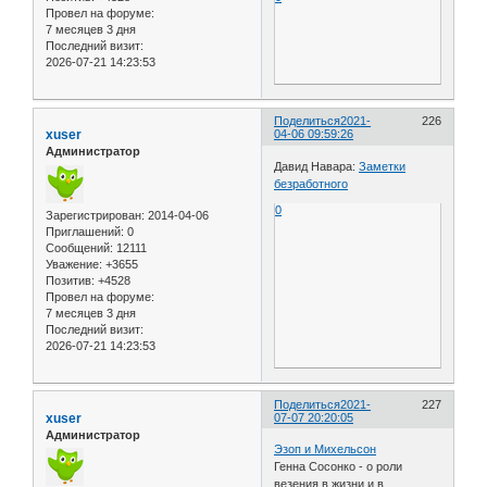
Провел на форуме:
7 месяцев 3 дня
Последний визит:
2026-07-21 14:23:53
Поделиться
2021-
226
xuser
04-06 09:59:26
Администратор
Давид Навара:
Заметки
безработного
0
Зарегистрирован
: 2014-04-06
Приглашений:
0
Сообщений:
12111
Уважение:
+3655
Позитив:
+4528
Провел на форуме:
7 месяцев 3 дня
Последний визит:
2026-07-21 14:23:53
Поделиться
2021-
227
xuser
07-07 20:20:05
Администратор
Эзоп и Михельсон
Генна Сосонко - о роли
везения в жизни и в