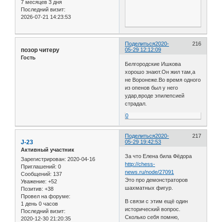
7 месяцев 3 дня
Последний визит:
2026-07-21 14:23:53
Поделиться
2020-
216
позор читеру
05-29 12:12:09
Гость
Белгородские Ишкова
хорошо знают.Он жил там,а
не Воронеже.Во время одного
из опенов был у него
удар,вроде эпилепсией
страдал.
0
Поделиться
2020-
217
J-23
05-29 19:42:53
Активный участник
За что Елена била Фёдора
Зарегистрирован
: 2020-04-16
http://chess-
Приглашений:
0
news.ru/node/27091
Сообщений:
137
Это про демонстраторов
Уважение:
+52
шахматных фигур.
Позитив:
+38
Провел на форуме:
В связи с этим ещё один
1 день 0 часов
исторический вопрос.
Последний визит:
Сколько себя помню,
2020-12-30 21:20:35