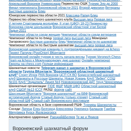
Апрельский Воронеж
Универсиада
Первенство ОШК
Турнир Эло до 2000
Финал чемпионата Воронежской области-2021
Второй дивизион
Ветераны
Быстрые шахматы
Блиц
Юниорские первенства области-2021
Классика
Рапид
Блиц
Первенство областного шахматного клуба
Высшая лига
Первая лига
V летняя Спартакиада молодёжи, II этап (ЦФО) 18-23
Первенство
Воронежа среди школьников
Воронежский областной этап Белой
Ладьи-2021
Чемпионат области среди женщин
Чемпионат области среди ветеранов
Чемпионат области по блицу
первая лига
высшая лига
Мемориал
Загоровского
быстрые шахматы
блиц
Чемпионат области по шахматам
Чемпионат области по быстрым шахматам
высшая лига
первая лига
Воронежская шахматная команда (с подтверждёнными никами) на lichess
Проект Патиум (PostOrion) ВКонтакте
Воронежский онлайн-турнир в честь начала весны
Турнир Voronezh Chess
Team на lichess к Международному дню шахмат
Онлайн-чемпионат
Европы на chess.com
Полная информация
Шахматные новости:
Telegram-канал о шахматах в Воронежской
области
Группа ВКонтакте "Воронежский областной шахматный
клуб"
Спорт-Игрок
РИА Воронеж
ЦСП СК ВО
Борисоглебский шахматный
клуб
Шахматы в Россоши
Шахматы. Новая Усмань
Клуб "Дебют" СОШ
№101
Клуб "Эндшпиль" Лицея №4
Нововоронежский ДДТ
Труд-Черноземье
Шахматные организации:
FIDE
ФШР
МШФ ЦФО
Областной шахматный
клуб
СШОР №13
ICCF
РАЗШ:
форум
сайт
Шахсекция ВКонтакте
"Воронеж шахматный" на БВФ
Воронежский
исторический форум
Cтарый форум (только чтение)
Старый сайт
областной ШФ
Старый сайт Воронежского фестиваля
Воронежская область в базе соревнований РШФ:
Турниры
Шахматисты
Соседи:
Липецк
Елец
Белгород
Алексеевка
Урюпинск
Балашов
Тамбов
Мичуринск
Курск
Железногорск
Альтернативно одаренные:
Раецкий&Беляев
Те же и Яриков
Воронежский шахматный форум