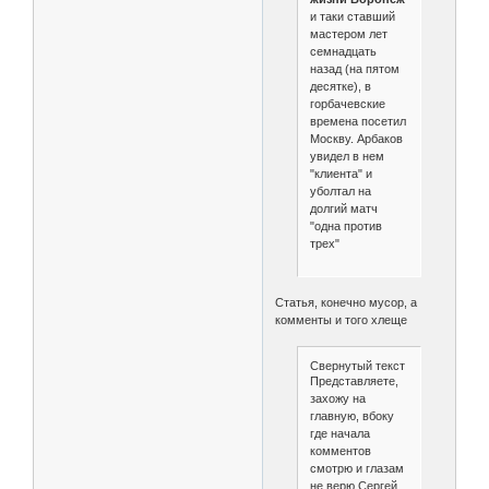
и таки ставший
мастером лет
семнадцать
назад (на пятом
десятке), в
горбачевские
времена посетил
Москву. Арбаков
увидел в нем
"клиента" и
уболтал на
долгий матч
"одна против
трех"
Статья, конечно мусор, а
комменты и того хлеще
Свернутый текст
Представляете,
захожу на
главную, вбоку
где начала
комментов
смотрю и глазам
не верю Сергей