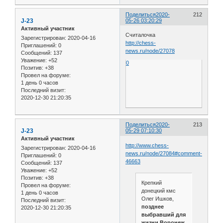
Поделиться
2020-
212
J-23
05-26 03:20:29
Активный участник
Считалочка
Зарегистрирован
: 2020-04-16
http://chess-
Приглашений:
0
news.ru/node/27078
Сообщений:
137
Уважение:
+52
0
Позитив:
+38
Провел на форуме:
1 день 0 часов
Последний визит:
2020-12-30 21:20:35
Поделиться
2020-
213
J-23
05-29 07:10:30
Активный участник
http://www.chess-
Зарегистрирован
: 2020-04-16
news.ru/node/27084#comment-
Приглашений:
0
46663
Сообщений:
137
Уважение:
+52
Позитив:
+38
Крепкий
Провел на форуме:
донецкий кмс
1 день 0 часов
Олег Ишков,
Последний визит:
позднее
2020-12-30 21:20:35
выбравший для
жизни Воронеж