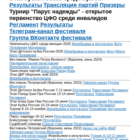
Результаты
Трансляция партий
Призеры
Турнир "Парус надежды" - открытое
первенство ЦФО среди инвалидов
Регламент
Результаты
Телеграм-канал фестиваля
Группа ВКонтакте фестиваля
Чемпионаты ЦФО среди женщин-2026
Жеребьевки и результаты
Фото
Положения
Материалы
Этап Детского кубка России-2026
Жеребьевки и результаты
Фото
Много
фото
Положение
Фестиваль "Имени Петра Великого" (Воронеж, июнь 2024)
Предварительная регистрация
Жеребьевки, результаты, списки заявок
Трансляция партий
Классика
Рапид
Блиц
Этап ДКР (Воронеж, май 2024)
Жеребьевки и результаты
Фестиваль Петровский (Воронеж, июнь 2023)
Telegram-канал
Группа
ВКонтакте
Этап Детского Кубка России 7-12 июня
Результаты
Трансляции
Регламент
Этап Рапид Гран-При России 13-14 июня
Результаты
Трансляции
Регламент
Этап Блиц Гран-При России 15 июня
Результаты
Трансляции
Регламент
Этап Кубка России 16-24 июня
Результаты
Трансляции
Регламент
Турнир Б 10-14 ноября
Жеребьевки и результаты
Положение
Актуальная
информация
Парус надежды 16-22 июня
Результаты
Положение
Блицтурнир 12 июня
Результаты
Судейский семинар
Список участников
Регистрация
Фестиваль Петровский (Воронеж, июнь 2022)
Анонс на сайте ФШР
Telegram-канал
Группа ВКонтакте
Форма для регистрации
Жеребьевки и результаты
Турнир A (10-17 июня)
Быстрые шахматы (18 июня)
Блицтурнир (19 июня)
Турнир B (20-26 июня)