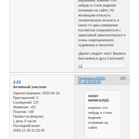
верований, изменит что-
нибудь в стиле ведения
полемики на сайте. Но
желающим втиснуть
человеческую личность в
какое-то одно измерение
посоветую ознакомиться с
зарисовкой замечательного и
очень недооцененного
художника и писателя.
(Далее следует текст Вагрича
Бахчаняна в духе Светония)
+2
Поделиться
2020-
221
J-23
07-18 03:00:55
Активный участник
Зарегистрирован
: 2020-04-16
xuser
Приглашений:
0
написал(а):
Сообщений:
137
Уважение:
+52
изменит что-
Позитив:
+38
нибудь в стиле
Провел на форуме:
ведения
1 день 0 часов
полемики на
Последний визит:
сайте
2020-12-30 21:20:35