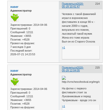
Поделиться
2020-
214
xuser
05-29 10:41:47
Администратор
Человек с такой фамилией
играл в воронежских
фестивалях в конце 90-х -
Зарегистрирован
: 2014-04-06
начале 2000-х годов,
Приглашений:
0
визуально его помню,
Сообщений:
12111
лысоватый такой мужик
Уважение:
+3655
Жена его тоже играла
Позитив:
+4528
Был он из Старого Оскола
Провел на форуме:
7 месяцев 3 дня
+1
Последний визит:
2026-07-21 14:23:53
Поделиться
2020-
215
xuser
05-29 12:04:05
Администратор
На фотке с первого
Зарегистрирован
: 2014-04-06
фестиваля стоит за
Приглашений:
0
Сообщений:
12111
Луковниковым и перед
Уважение:
+3655
Чуприковым - вроде это он
Позитив:
+4528
+1
Провел на форуме: