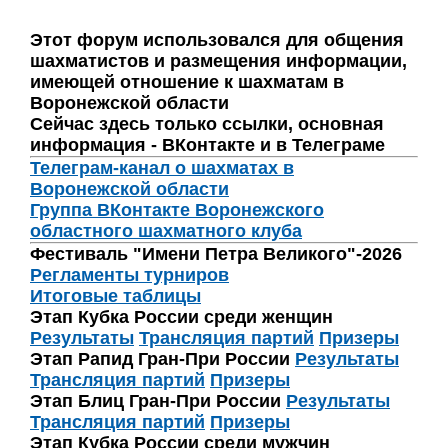
Этот форум использовался для общения
шахматистов и размещения информации,
имеющей отношение к шахматам в
Воронежской области
Сейчас здесь только ссылки, основная
информация - ВКонтакте и в Телеграме
Телеграм-канал о шахматах в
Воронежской области
Группа ВКонтакте Воронежского
областного шахматного клуба
Фестиваль "Имени Петра Великого"-2026
Регламенты турниров
Итоговые таблицы
Этап Кубка России среди женщин
Результаты
Трансляция партий
Призеры
Этап Рапид Гран-При России
Результаты
Трансляция партий
Призеры
Этап Блиц Гран-При России
Результаты
Трансляция партий
Призеры
Этап Кубка России среди мужчин