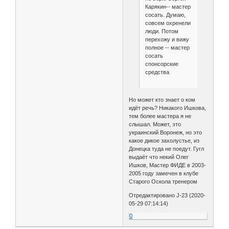
Карякин-- мастер
сосать. Думаю,
совсем охренели
люди. Потом
перехожу и вижу
полное -- мастер
сосать
спонсорские
средства
Но может кто знает о ком
идёт речь? Никакого Ишкова,
тем более мастера я не
слышал. Может, это
украинский Воронеж, но это
какое дикое захолустье, из
Донецка туда не поедут. Гугл
выдаёт что некий Олег
Ишков, Мастер ФИДЕ в 2003-
2005 году замечен в клубе
Старого Оскола тренером
Отредактировано J-23 (2020-
05-29 07:14:14)
0