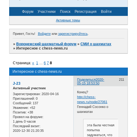
Форум
Участники
Поиск
Регистрация
Войти
Активные темы
Привет, Гость!
Войдите
или
зарегистрируйтесь
.
»
Воронежский шахматный форум
»
СМИ о шахматах
»
Интересное с chess-news.ru
Страница:
«
1
…
6
7
8
Интересное с chess-news.ru
Поделиться
2020-
211
J-23
05-15 18:53:50
Активный участник
Конец?
Зарегистрирован
: 2020-04-16
http://chess-
Приглашений:
0
news.ru/node/27061
Сообщений:
137
Геннадий Сосонко о
Уважение:
+52
шахматах
Позитив:
+38
Провел на форуме:
1 день 0 часов
эта была честная
Последний визит:
попытка
2020-12-30 21:20:35
задуматься, что