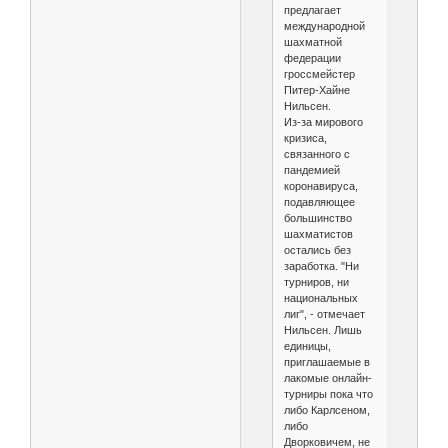
предлагает
международной
шахматной
федерации
гроссмейстер
Питер-Хайне
Нильсен.
Из-за мирового
кризиса,
связанного с
пандемией
коронавируса,
подавляющее
большинство
шахматистов
остались без
заработка. "Ни
турниров, ни
национальных
лиг", - отмечает
Нильсен. Лишь
единицы,
приглашаемые в
лакомые онлайн-
турниры пока что
либо Карлсеном,
либо
Дворковичем, не