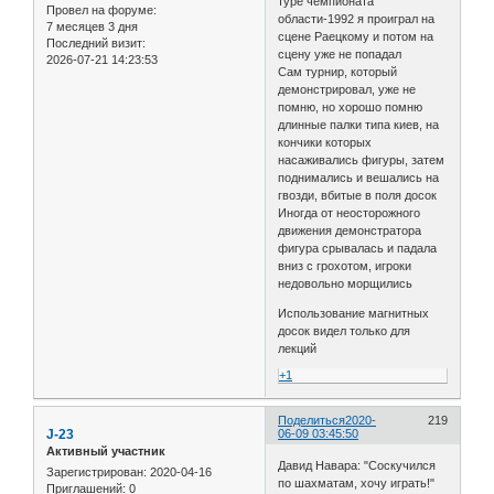
туре чемпионата
Провел на форуме:
области-1992 я проиграл на
7 месяцев 3 дня
сцене Раецкому и потом на
Последний визит:
сцену уже не попадал
2026-07-21 14:23:53
Сам турнир, который
демонстрировал, уже не
помню, но хорошо помню
длинные палки типа киев, на
кончики которых
насаживались фигуры, затем
поднимались и вешались на
гвозди, вбитые в поля досок
Иногда от неосторожного
движения демонстратора
фигура срывалась и падала
вниз с грохотом, игроки
недовольно морщились
Использование магнитных
досок видел только для
лекций
+1
Поделиться
2020-
219
J-23
06-09 03:45:50
Активный участник
Давид Навара: "Соскучился
Зарегистрирован
: 2020-04-16
по шахматам, хочу играть!"
Приглашений:
0