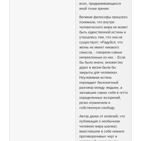
всех, придерживающихся
иной точки зрения.
Великие философы прошлого
понимали, что внутри
человеческого мира не может
быть единственной истины и
утешались тем, что она не
существует. «Радуйся, что
жизнь не имеет никакого
смысла, - говорили самые
непреклонные из них. - Если
бы было иначе, множество
дорог в жизни были бы
закрыты для человека».
Неуловимая истина
порождает бесконечный
разговор между людьми, а
загнавшие самих себя в гетто
определенных воззрений,
резко ограничили и
собственную свободу.
Автор далек от иллюзий, что
публикация о необычном
человеке мира шахмат,
вместившем в себе немало
противоречивых черт и