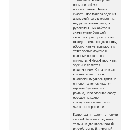
времени всё же
просматриваю. Нельзя
сказать, что манера ведения
дискуссий так уж корректна
на других языках, но для
русскоязычных сайтов в
значительно большей
степени характерен скорый
отход от темы, предвзятость,
абсолютная нетерпимость к
точке зрения другого и
быстрый переход на
личности. И Чесс-Ньюс, увы,
здесь не является
исключением. Когда я читаю
комментарии сторон,
выливающих ушаты грязи на
оппонента, вспоминается
героиня булгаковского
романа, наблюдавшая ссору
соседок на кухне
коммунальной квартиры:
«Обе вы хороши…»
Какие там пятьдесят оттенков
серого! Весь мир разделен
только на два цвета: белый –
их собственный, и черный –