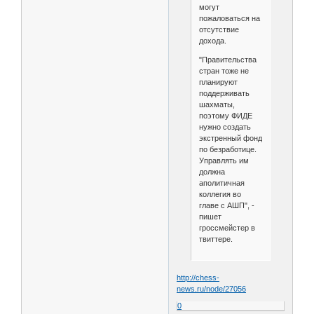
могут
пожаловаться на
отсутствие
дохода.
"Правительства
стран тоже не
планируют
поддерживать
шахматы,
поэтому ФИДЕ
нужно создать
экстренный фонд
по безработице.
Управлять им
должна
аполитичная
коллегия во
главе с АШП", -
пишет
гроссмейстер в
твиттере.
http://chess-
news.ru/node/27056
0