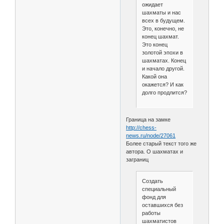
ожидает
шахматы и нас
всех в будущем.
Это, конечно, не
конец шахмат.
Это конец
золотой эпохи в
шахматах. Конец
и начало другой.
Какой она
окажется? И как
долго продлится?
Граница на замке
http://chess-
news.ru/node/27061
Более старый текст того же
автора. О шахматах и
заграниц
Создать
специальный
фонд для
оставшихся без
работы
шахматистов