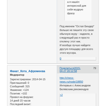
а я нашёл
интересной для
себя мудрую
фразу
Под именем "Остап Бендер"
больше не пишите эту свою
обычную муру - надоело, в
следующий раз я просто
отключу этот ник.
И вообще лучше найдите
другую площадку для всего
этого мусора.
0
Поделиться
2015-
79
Фанат_Кота_Афромеева
04-27 20:12:58
Модератор
http://chess-
Зарегистрирован
: 2014-04-15
news.ru/node/18850
Приглашений:
0
Интервью с Александром
Сообщений:
315
Белявским,рекомендую
Уважение:
+124
Позитив:
+102
+2
Провел на форуме:
14 дней 15 часов
Последний визит: