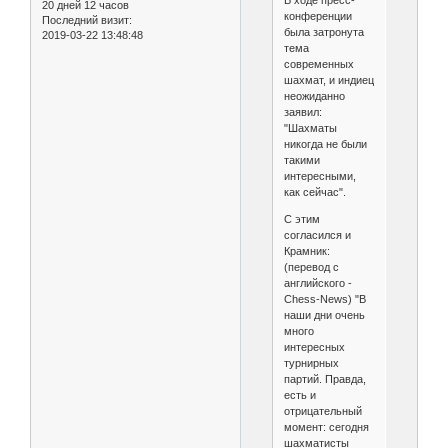
В ходе пресс-
20 дней 12 часов
конференции
Последний визит:
была затронута
2019-03-22 13:48:48
тема
современных
шахмат, и индиец
неожиданно
заявил:
"Шахматы
никогда не были
такими
интересными,
как сейчас".
С этим
согласился и
Крамник:
(перевод с
английского -
Chess-News) "В
наши дни очень
много
интересных
турнирных
партий. Правда,
есть и
отрицательный
момент: сегодня
шахматисты