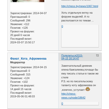
http://chess.by/news/1067.html
Хоть отдельную ветку на
Зарегистрирован
: 2014-04-07
форуме выделяй. А то
Приглашений:
0
Сообщений:
296
расползается по темам ...
Уважение:
+112
0
Позитив:
+126
Провел на форуме:
20 дней 6 часов
Последний визит:
2024-03-07 15:50:17
Поделиться
2015-
72
Фанат_Кота_Афромеева
04-15 16:14:47
Модератор
Замечательный дневник
Зарегистрирован
: 2014-04-15
опена Кажгалеева,почаще бы
Приглашений:
0
ему писать статьи в таком же
Сообщений:
315
стиле
Уважение:
+124
P.S. но по писательскому
Позитив:
+102
таланту коту афромеева он
Провел на форуме:
14 дней 15 часов
,конечно, уступает
Последний визит:
http://chess-
2019-05-06 01:48:03
news.ru/node/18642
0