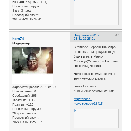
Возраст:
46
[1979-11-11]
Провел на форуме:
4 дня 3 часа
Последний визит:
2015-04-21 15:37:41
Поделиться
2015-
67
horn74
03-31 22:25:01
Модератор
В финале Первенства Мира
по шахматам среди женщин
будут играть Мария
Музычук(Украина) и Наталья
Погонина(Россия).
Некоторые размышления на
тему женских шахмат.
Генна Сосонко
Зарегистрирован
: 2014-04-07
"Сочинские размышления"
Приглашений:
0
Сообщений:
296
http://chess-
Уважение:
+112
news.ru/node/18415
Позитив:
+126
Провел на форуме:
0
20 дней 6 часов
Последний визит:
2024-03-07 15:50:17