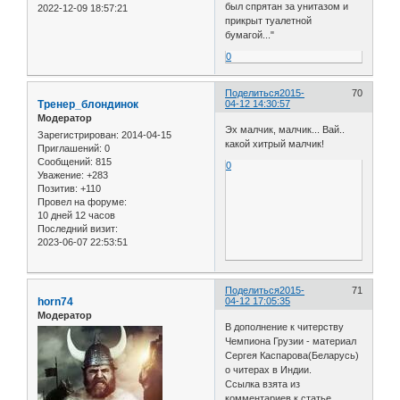
был спрятан за унитазом и
2022-12-09 18:57:21
прикрыт туалетной
бумагой..."
0
Поделиться
2015-
70
Тренер_блондинок
04-12 14:30:57
Модератор
Эх малчик, малчик... Вай..
Зарегистрирован
: 2014-04-15
какой хитрый малчик!
Приглашений:
0
Сообщений:
815
0
Уважение:
+283
Позитив:
+110
Провел на форуме:
10 дней 12 часов
Последний визит:
2023-06-07 22:53:51
Поделиться
2015-
71
horn74
04-12 17:05:35
Модератор
В дополнение к читерству
Чемпиона Грузии - материал
Сергея Каспарова(Беларусь)
о читерах в Индии.
Ссылка взята из
комментариев к статье.