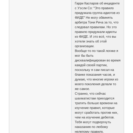
Гарри Каспаров об инциденте
с Уэсли Со: "Это правило
придумала группа идиотов из
ФИДЕ" Не могу обвинять
арбитра Тони Рича за то, что
следовал правилам. Но это
правило придумали идиоты
из ФИДЕ. И это всё, что вы
хотели знать об этой
организации.
Вообще-то по такой логике я
мог бы быть
дисквалифицирован во время
каждой своей партии,
поскольку я сам писал на
бланке показания часов, и
думаю, что многие игроки из
моего поколения делали то
же самое.
Странно, что сейчас
шахматистам приходится
тратить больше времени на
изучение правил, которые
могут сработать против них,
чем на изучение дебютов.
Тебя могут подвергнуть
наказанию по любому
нелепому правилу,