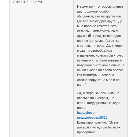
2015-04-21 15:37:41
Не думаю, что гроссы опенов
друг с другом особо
общаются, это не круговики,
где все знают друг друга.. Да
мне вообще кажется, что
если бы шахматисты были
дружный народ, то вся идея
опенов загнулась бы из-за
местных читеров. Да, у меня
может и своеобразное
мышление, но если бы кто-то
из наших стал пользоваться
подобной системой в опене, я
бы ни сказал ни слова против
как минимум. Согласно
логике "воруют не моё и не
наше"..
Да, интервью Крамника, не
столько по читерам, но
очень поддерживаю каждое
слово
http://chess-
news.ru/node/18670
Владимир Крамник: "Всем
доверяю, но лучше бы всех
проверяли"