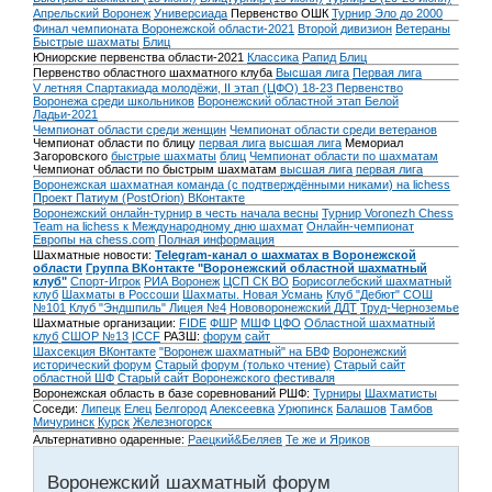
Апрельский Воронеж
Универсиада
Первенство ОШК
Турнир Эло до 2000
Финал чемпионата Воронежской области-2021
Второй дивизион
Ветераны
Быстрые шахматы
Блиц
Юниорские первенства области-2021
Классика
Рапид
Блиц
Первенство областного шахматного клуба
Высшая лига
Первая лига
V летняя Спартакиада молодёжи, II этап (ЦФО) 18-23
Первенство
Воронежа среди школьников
Воронежский областной этап Белой
Ладьи-2021
Чемпионат области среди женщин
Чемпионат области среди ветеранов
Чемпионат области по блицу
первая лига
высшая лига
Мемориал
Загоровского
быстрые шахматы
блиц
Чемпионат области по шахматам
Чемпионат области по быстрым шахматам
высшая лига
первая лига
Воронежская шахматная команда (с подтверждёнными никами) на lichess
Проект Патиум (PostOrion) ВКонтакте
Воронежский онлайн-турнир в честь начала весны
Турнир Voronezh Chess
Team на lichess к Международному дню шахмат
Онлайн-чемпионат
Европы на chess.com
Полная информация
Шахматные новости:
Telegram-канал о шахматах в Воронежской
области
Группа ВКонтакте "Воронежский областной шахматный
клуб"
Спорт-Игрок
РИА Воронеж
ЦСП СК ВО
Борисоглебский шахматный
клуб
Шахматы в Россоши
Шахматы. Новая Усмань
Клуб "Дебют" СОШ
№101
Клуб "Эндшпиль" Лицея №4
Нововоронежский ДДТ
Труд-Черноземье
Шахматные организации:
FIDE
ФШР
МШФ ЦФО
Областной шахматный
клуб
СШОР №13
ICCF
РАЗШ:
форум
сайт
Шахсекция ВКонтакте
"Воронеж шахматный" на БВФ
Воронежский
исторический форум
Cтарый форум (только чтение)
Старый сайт
областной ШФ
Старый сайт Воронежского фестиваля
Воронежская область в базе соревнований РШФ:
Турниры
Шахматисты
Соседи:
Липецк
Елец
Белгород
Алексеевка
Урюпинск
Балашов
Тамбов
Мичуринск
Курск
Железногорск
Альтернативно одаренные:
Раецкий&Беляев
Те же и Яриков
Воронежский шахматный форум