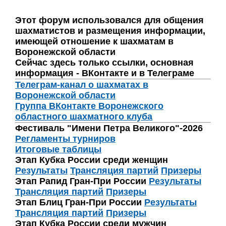
Этот форум использовался для общения
шахматистов и размещения информации,
имеющей отношение к шахматам в
Воронежской области
Сейчас здесь только ссылки, основная
информация - ВКонтакте и в Телеграме
Телеграм-канал о шахматах в
Воронежской области
Группа ВКонтакте Воронежского
областного шахматного клуба
Фестиваль "Имени Петра Великого"-2026
Регламенты турниров
Итоговые таблицы
Этап Кубка России среди женщин
Результаты
Трансляция партий
Призеры
Этап Рапид Гран-При России
Результаты
Трансляция партий
Призеры
Этап Блиц Гран-При России
Результаты
Трансляция партий
Призеры
Этап Кубка России среди мужчин