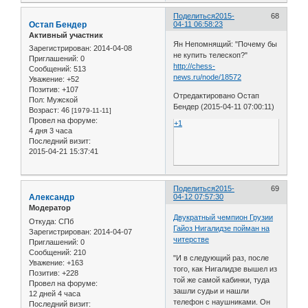
Поделиться
2015-
68
Остап Бендер
04-11 06:58:23
Активный участник
Ян Непомнящий: "Почему бы
Зарегистрирован
: 2014-04-08
не купить телескоп?"
Приглашений:
0
http://chess-
Сообщений:
513
news.ru/node/18572
Уважение:
+52
Позитив:
+107
Отредактировано Остап
Пол:
Мужской
Бендер (2015-04-11 07:00:11)
Возраст:
46
[1979-11-11]
Провел на форуме:
+1
4 дня 3 часа
Последний визит:
2015-04-21 15:37:41
Поделиться
2015-
69
Александр
04-12 07:57:30
Модератор
Двукратный чемпион Грузии
Откуда:
СПб
Гайоз Нигалидзе пойман на
Зарегистрирован
: 2014-04-07
читерстве
Приглашений:
0
Сообщений:
210
"И в следующий раз, после
Уважение:
+163
того, как Нигалидзе вышел из
Позитив:
+228
той же самой кабинки, туда
Провел на форуме:
зашли судьи и нашли
12 дней 4 часа
телефон с наушниками. Он
Последний визит: