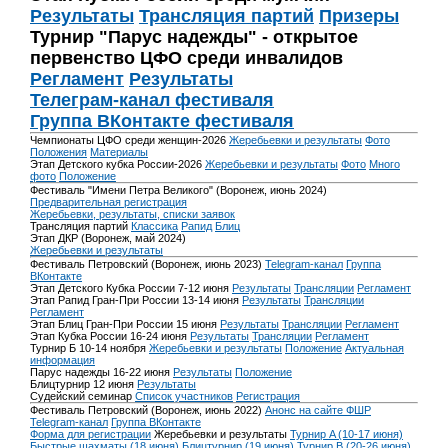
Результаты
Трансляция партий
Призеры
Турнир "Парус надежды" - открытое
первенство ЦФО среди инвалидов
Регламент
Результаты
Телеграм-канал фестиваля
Группа ВКонтакте фестиваля
Чемпионаты ЦФО среди женщин-2026
Жеребьевки и результаты
Фото
Положения
Материалы
Этап Детского кубка России-2026
Жеребьевки и результаты
Фото
Много
фото
Положение
Фестиваль "Имени Петра Великого" (Воронеж, июнь 2024)
Предварительная регистрация
Жеребьевки, результаты, списки заявок
Трансляция партий
Классика
Рапид
Блиц
Этап ДКР (Воронеж, май 2024)
Жеребьевки и результаты
Фестиваль Петровский (Воронеж, июнь 2023)
Telegram-канал
Группа
ВКонтакте
Этап Детского Кубка России 7-12 июня
Результаты
Трансляции
Регламент
Этап Рапид Гран-При России 13-14 июня
Результаты
Трансляции
Регламент
Этап Блиц Гран-При России 15 июня
Результаты
Трансляции
Регламент
Этап Кубка России 16-24 июня
Результаты
Трансляции
Регламент
Турнир Б 10-14 ноября
Жеребьевки и результаты
Положение
Актуальная
информация
Парус надежды 16-22 июня
Результаты
Положение
Блицтурнир 12 июня
Результаты
Судейский семинар
Список участников
Регистрация
Фестиваль Петровский (Воронеж, июнь 2022)
Анонс на сайте ФШР
Telegram-канал
Группа ВКонтакте
Форма для регистрации
Жеребьевки и результаты
Турнир A (10-17 июня)
Быстрые шахматы (18 июня)
Блицтурнир (19 июня)
Турнир B (20-26 июня)