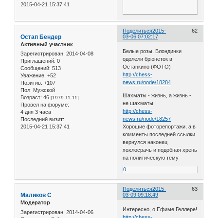
2015-04-21 15:37:41
Поделиться
2015-
62
Остап Бендер
03-06 07:02:17
Активный участник
Белые розы. Блондинки
Зарегистрирован
: 2014-04-08
одолели брюнеток в
Приглашений:
0
Останкино (ФОТО)
Сообщений:
513
http://chess-
Уважение:
+52
news.ru/node/18284
Позитив:
+107
Пол:
Мужской
Шахматы - жизнь, а жизнь -
Возраст:
46
[1979-11-11]
не шахматы
Провел на форуме:
http://chess-
4 дня 3 часа
news.ru/node/18257
Последний визит:
Хорошие фоторепортажи, а в
2015-04-21 15:37:41
комменты последней ссылки
вернулся наконец
хохлосрачь и подобная хрень
на политическую тему
0
Поделиться
2015-
63
Маликов С
03-09 09:18:49
Модератор
Интересно, о Ефиме Геллере!
Зарегистрирован
: 2014-04-06
http://chess-