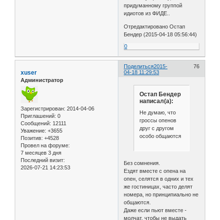
придуманному группой
идиотов из ФИДЕ..
Отредактировано Остап
Бендер (2015-04-18 05:56:44)
0
Поделиться
2015-
76
xuser
04-18 11:29:53
Администратор
Остап Бендер
написал(а):
Зарегистрирован
: 2014-04-06
Не думаю, что
Приглашений:
0
гроссы опенов
Сообщений:
12111
друг с другом
Уважение:
+3655
особо общаются
Позитив:
+4528
Провел на форуме:
7 месяцев 3 дня
Последний визит:
Без сомнения.
2026-07-21 14:23:53
Ездят вместе с опена на
опен, селятся в одних и тех
же гостиницах, часто делят
номера, но принципиально не
общаются.
Даже если пьют вместе -
молчат, чтобы не выдать