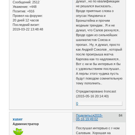
думал , но по квалификации
Сообщений:
2512
не решался высказать..
Уважение:
+448
Вроде приятные слова о
Позитив:
+916
опусах Ницовича и
Провел на форуме:
20 дней 12 часов
Бронштейна и прочим
Последний визит:
модным трендам.. Я и не
2019-03-22 13:48:48
думал, что Салов рехнулся..
Вроде один из сильнейших
шахматистов Союза и
пропал.. Ну, я думал, просто
как Андрей Соколов , который
после проигрыша матча
Карпова как-то надломился..
Вот с ни м бы интервью я бы
с удовольствием послушал..
А перлы этого чудика пусть
будут поводом сомнительную
тему пополнить..
Отредактировано Ironcast
(2015-05-16 20:14:40)
0
Поделиться
2015-
84
xuser
05-16 19:49:02
Администратор
Послушал интервью с г-ном
Саловым. Хорошая на