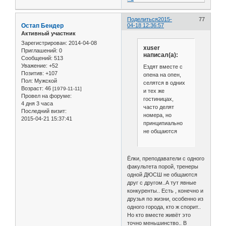
Поделиться
2015-
77
Остап Бендер
04-18 12:36:57
Активный участник
Зарегистрирован
: 2014-04-08
xuser
Приглашений:
0
написал(а):
Сообщений:
513
Уважение:
+52
Ездят вместе с
Позитив:
+107
опена на опен,
Пол:
Мужской
селятся в одних
Возраст:
46
[1979-11-11]
и тех же
Провел на форуме:
гостиницах,
4 дня 3 часа
часто делят
Последний визит:
номера, но
2015-04-21 15:37:41
принципиально
не общаются
Ёлки, преподаватели с одного
факультета порой, тренеры
одной ДЮСШ не общаются
друг с другом..А тут явные
конкуренты.. Есть , конечно и
друзья по жизни, особенно из
одного города, кто ж спорит..
Но кто вместе живёт это
точно меньшинство.. В