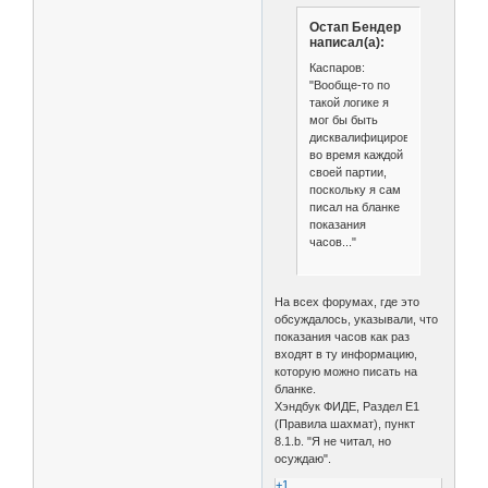
Остап Бендер
написал(а):
Каспаров:
"Вообще-то по
такой логике я
мог бы быть
дисквалифицирован
во время каждой
своей партии,
поскольку я сам
писал на бланке
показания
часов..."
На всех форумах, где это
обсуждалось, указывали, что
показания часов как раз
входят в ту информацию,
которую можно писать на
бланке.
Хэндбук ФИДЕ, Раздел E1
(Правила шахмат), пункт
8.1.b. "Я не читал, но
осуждаю".
+1