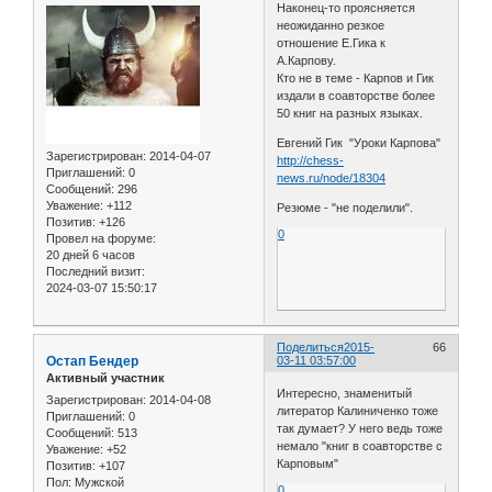
Наконец-то проясняется
неожиданно резкое
отношение Е.Гика к
А.Карпову.
Кто не в теме - Карпов и Гик
издали в соавторстве более
50 книг на разных языках.
Евгений Гик "Уроки Карпова"
Зарегистрирован
: 2014-04-07
http://chess-
Приглашений:
0
news.ru/node/18304
Сообщений:
296
Уважение:
+112
Резюме - "не поделили".
Позитив:
+126
0
Провел на форуме:
20 дней 6 часов
Последний визит:
2024-03-07 15:50:17
Поделиться
2015-
66
Остап Бендер
03-11 03:57:00
Активный участник
Интересно, знаменитый
Зарегистрирован
: 2014-04-08
литератор Калиниченко тоже
Приглашений:
0
так думает? У него ведь тоже
Сообщений:
513
немало "книг в соавторстве с
Уважение:
+52
Карповым"
Позитив:
+107
Пол:
Мужской
0