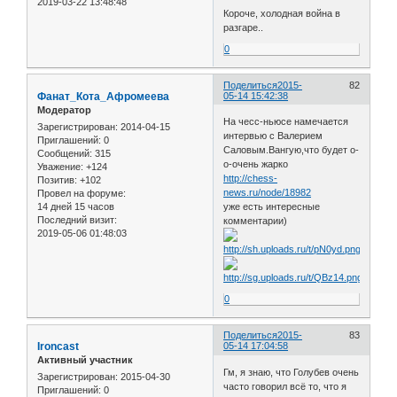
2019-03-22 13:48:48
Короче, холодная война в
разгаре..
0
Поделиться
2015-
82
Фанат_Кота_Афромеева
05-14 15:42:38
Модератор
На чесс-ньюсе намечается
Зарегистрирован
: 2014-04-15
интервью с Валерием
Приглашений:
0
Саловым.Вангую,что будет о-
Сообщений:
315
о-очень жарко
Уважение:
+124
http://chess-
Позитив:
+102
news.ru/node/18982
Провел на форуме:
14 дней 15 часов
уже есть интересные
Последний визит:
комментарии)
2019-05-06 01:48:03
0
Поделиться
2015-
83
Ironcast
05-14 17:04:58
Активный участник
Гм, я знаю, что Голубев очень
Зарегистрирован
: 2015-04-30
часто говорил всё то, что я
Приглашений:
0