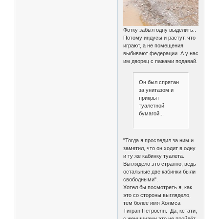
Фотку забыл одну выделить..
Потому индусы и растут, что
играют, а не помещения
выбивают федерации. А у нас
им дворец с пажами подавай.
Он был спрятан
за унитазом и
прикрыт
туалетной
бумагой...
"Тогда я проследил за ним и
заметил, что он ходит в одну
и ту же кабинку туалета.
Выглядело это странно, ведь
остальные две кабинки были
свободными".
Хотел бы посмотреть я, как
это со стороны выглядело,
тем более имя Холмса
Тигран Петросян. Да, кстати,
с женщинами это не пройдёт..