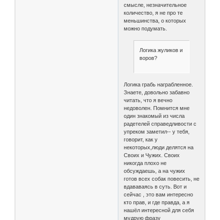
смысле, незначительное
количество, я не про те
меньшинства, о которых
можно подумать.
Логика жуликов и
воров?
Логика грабь награбленное.
Знаете, довольно забавно
читать, что я вечно
недоволен. Помнится мне
один знакомый из числа
радетелей справедливости с
упреком заметил-- у тебя,
говорит, как у
некоторых,люди делятся на
Своих и Чужих. Своих
никогда плохо не
обсуждаешь, а на чужих
готов всех собак повесить, не
вдававаясь в суть. Вот и
сейчас , это вам интересно
кто прав, и где правда, а я
нашёл интересной для себя
мудрую фразу