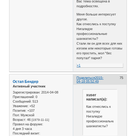
Вас тема освещена в
подробностях.
Меня больше интересует
другое.
Как отнеслись к поступку
Нигалидзе
профессиональные
шахматисты?
Стали ли он для всех для них
изгоем или некоторые готовы
его простить, мол "бес
попутал" парня?
+1
Поделиться
2015-
75
Остап Бендер
04-18 05:52:49
Активный участник
Зарегистрирован
: 2014-04-08
xuser
Приглашений:
0
написал(а):
Сообщений:
513
Уважение:
+52
Как отнеслись к
Позитив:
+107
поступку
Пол:
Мужской
Нигалидзе
Возраст:
46
[1979-11-11]
профессиональные
Провел на форуме:
шахматисты?
4 дня 3 часа
Последний визит: