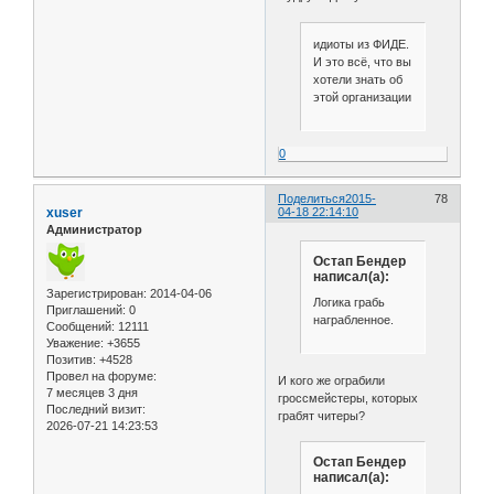
идиоты из ФИДЕ.
И это всё, что вы
хотели знать об
этой организации
0
Поделиться
2015-
78
xuser
04-18 22:14:10
Администратор
Остап Бендер
написал(а):
Зарегистрирован
: 2014-04-06
Логика грабь
Приглашений:
0
награбленное.
Сообщений:
12111
Уважение:
+3655
Позитив:
+4528
Провел на форуме:
И кого же ограбили
7 месяцев 3 дня
гроссмейстеры, которых
Последний визит:
грабят читеры?
2026-07-21 14:23:53
Остап Бендер
написал(а):