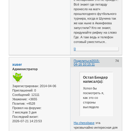
Всё знают где петарду
пронесло на матч
прошлогоднего футбольного
турнира, когда в Шунина так
же как ныне в Акинфеева
запустили? Кто не знают,
придумайте рифму на слово
Где. А там ведь и телефон
сотовый уместиться..
0
Поделиться
2015-
74
xuser
04-16 10:15:11
Администратор
Остап Бендер
написал(а):
Зарегистрирован
: 2014-04-06
Хотел бы
Приглашений:
0
посмотреть я,
Сообщений:
12111
как это со
Уважение:
+3655
стороны
Позитив:
+4528
выглядело
Провел на форуме:
7 месяцев 3 дня
Последний визит:
2026-07-21 14:23:53
На chessbase
эта
чрезвычайно интересная для