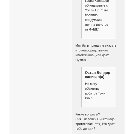
Гарри Каспаров
об инциденте с
Уэсли Со: "Это
правило
придумала
группа идиотов
из ФИДЕ"
Мог бы в принципе сказать,
что непосредственно
Илюмжинов (или даже
Путин).
Остап Бендер
написал(а):
Не могу
обвинять
арбитра Тони
Рича.
Какие вопросы?
Рич - человек Синкфилда.
Критиковать тех, кто дает
тебе деньги?