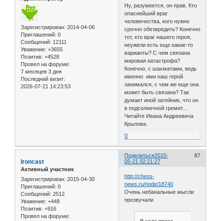
Ну, разумеется, он прав. Кто
опаснейший враг
человечества, кого нужно
Зарегистрирован
: 2014-04-06
срочно обезвредить? Конечно
Приглашений:
0
тот, кто враг нашего героя,
Сообщений:
12111
неужели есть еще какие-то
Уважение:
+3655
варианты? С чем связана
Позитив:
+4528
мировая катастрофа?
Провел на форуме:
Конечно, с шахматами, ведь
7 месяцев 3 дня
именно ими наш герой
Последний визит:
занимался, с чем же еще она
2026-07-21 14:23:53
может быть связана? Так
думает иной затейник, что он
в подсолнечной гремит...
Читайте Ивана Андреевича
Крылова.
0
Поделиться
2015-
87
Ironcast
05-21 02:21:27
Активный участник
http://chess-
Зарегистрирован
: 2015-04-30
news.ru/node/18740
Приглашений:
0
Очень небанальные мысли
Сообщений:
2512
прозвучали
Уважение:
+448
Позитив:
+916
Провел на форуме: