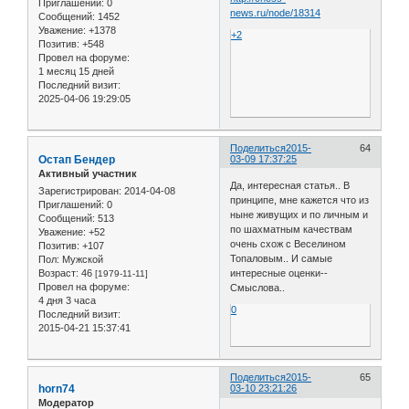
Приглашений:
0
news.ru/node/18314
Сообщений:
1452
Уважение:
+1378
+2
Позитив:
+548
Провел на форуме:
1 месяц 15 дней
Последний визит:
2025-04-06 19:29:05
Поделиться
2015-
64
Остап Бендер
03-09 17:37:25
Активный участник
Да, интересная статья.. В
Зарегистрирован
: 2014-04-08
принципе, мне кажется что из
Приглашений:
0
ныне живущих и по личным и
Сообщений:
513
по шахматным качествам
Уважение:
+52
очень схож с Веселином
Позитив:
+107
Топаловым.. И самые
Пол:
Мужской
Возраст:
46
интересные оценки--
[1979-11-11]
Провел на форуме:
Смыслова..
4 дня 3 часа
0
Последний визит:
2015-04-21 15:37:41
Поделиться
2015-
65
horn74
03-10 23:21:26
Модератор