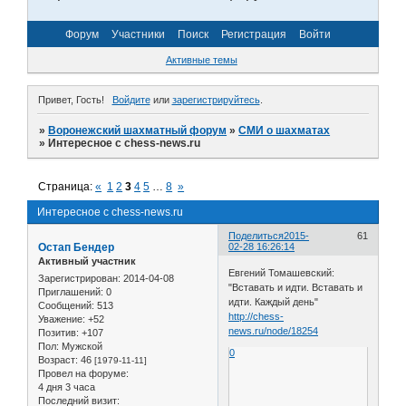
Форум
Участники
Поиск
Регистрация
Войти
Активные темы
Привет, Гость!
Войдите
или
зарегистрируйтесь
.
»
Воронежский шахматный форум
»
СМИ о шахматах
»
Интересное с chess-news.ru
Страница:
«
1
2
3
4
5
…
8
»
Интересное с chess-news.ru
Поделиться
2015-
61
Остап Бендер
02-28 16:26:14
Активный участник
Евгений Томашевский:
Зарегистрирован
: 2014-04-08
"Вставать и идти. Вставать и
Приглашений:
0
идти. Каждый день"
Сообщений:
513
http://chess-
Уважение:
+52
news.ru/node/18254
Позитив:
+107
Пол:
Мужской
0
Возраст:
46
[1979-11-11]
Провел на форуме:
4 дня 3 часа
Последний визит: