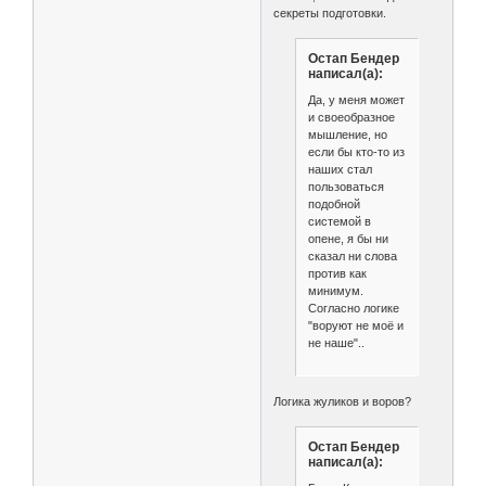
секреты подготовки.
Остап Бендер
написал(а):
Да, у меня может
и своеобразное
мышление, но
если бы кто-то из
наших стал
пользоваться
подобной
системой в
опене, я бы ни
сказал ни слова
против как
минимум.
Согласно логике
"воруют не моё и
не наше"..
Логика жуликов и воров?
Остап Бендер
написал(а):