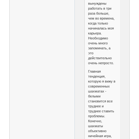
вынуждены
работать в три
раза больше,
чем во времена,
когда только
начиналась моя
карьера.
Необходимо
очень много
запоминать, а
это
действительно
очень непросто.
Главная
тенденция,
которую я вижу в
современных
шахматах -
белыми
становится все
труднее и
труднее ставить
проблемы.
Конечно,
шахматы
объективно
ничейная игра,