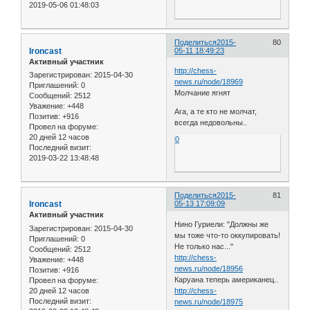
2019-05-06 01:48:03
Поделиться
2015-
80
Ironcast
05-11 18:49:23
Активный участник
http://chess-
Зарегистрирован
: 2015-04-30
news.ru/node/18969
Приглашений:
0
Молчание ягнят
Сообщений:
2512
Уважение:
+448
Ага, а те кто не молчат,
Позитив:
+916
всегда недовольны..
Провел на форуме:
20 дней 12 часов
0
Последний визит:
2019-03-22 13:48:48
Поделиться
2015-
81
Ironcast
05-13 17:09:09
Активный участник
Нино Гуриели: "Должны же
Зарегистрирован
: 2015-04-30
мы тоже что-то оккупировать!
Приглашений:
0
Не только нас..."
Сообщений:
2512
http://chess-
Уважение:
+448
news.ru/node/18956
Позитив:
+916
Каруана теперь американец..
Провел на форуме:
20 дней 12 часов
http://chess-
Последний визит:
news.ru/node/18975